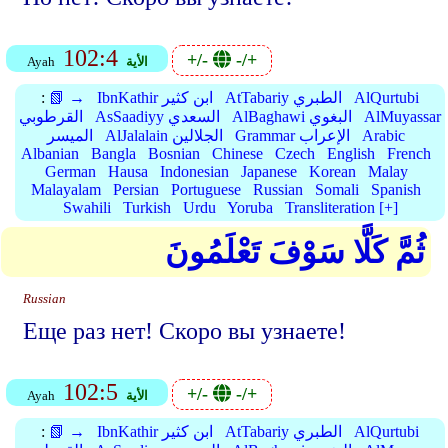
102:4
+/-
-/+
الأية
Ayah
AlQurtubi
AtTabariy الطبري
IbnKathir ابن كثير
📗 →
:
AlMuyassar
AlBaghawi البغوي
AsSaadiyy السعدي
القرطوبي
Arabic
Grammar الإعراب
AlJalalain الجلالين
الميسر
Albanian
Bangla
Bosnian
Chinese
Czech
English
French
German
Hausa
Indonesian
Japanese
Korean
Malay
Malayalam
Persian
Portuguese
Russian
Somali
Spanish
Swahili
Turkish
Urdu
Yoruba
Transliteration [+]
ثُمَّ كَلَّا سَوْفَ تَعْلَمُونَ
Russian
Еще раз нет! Скоро вы узнаете!
102:5
+/-
-/+
الأية
Ayah
AlQurtubi
AtTabariy الطبري
IbnKathir ابن كثير
📗 →
: