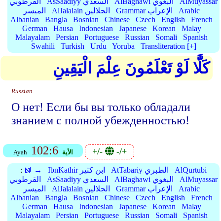
AlMuyassar
AlBaghawi البغوي
AsSaadiyy السعدي
القرطوبي
Arabic
Grammar الإعراب
AlJalalain الجلالين
الميسر
Albanian
Bangla
Bosnian
Chinese
Czech
English
French
German
Hausa
Indonesian
Japanese
Korean
Malay
Malayalam
Persian
Portuguese
Russian
Somali
Spanish
Swahili
Turkish
Urdu
Yoruba
Transliteration [+]
كَلَّا لَوْ تَعْلَمُونَ عِلْمَ الْيَقِينِ
Russian
О нет! Если бы вы только обладали
знанием с полной убежденностью!
102:6
+/-
-/+
الأية
Ayah
AlQurtubi
AtTabariy الطبري
IbnKathir ابن كثير
📗 →
:
AlMuyassar
AlBaghawi البغوي
AsSaadiyy السعدي
القرطوبي
Arabic
Grammar الإعراب
AlJalalain الجلالين
الميسر
Albanian
Bangla
Bosnian
Chinese
Czech
English
French
German
Hausa
Indonesian
Japanese
Korean
Malay
Malayalam
Persian
Portuguese
Russian
Somali
Spanish