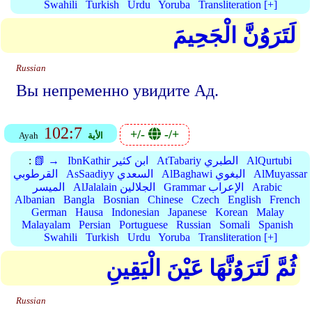
Swahili
Turkish
Urdu
Yoruba
Transliteration [+]
لَتَرَوُنَّ الْجَحِيمَ
Russian
Вы непременно увидите Ад.
102:7
+/-
-/+
الأية
Ayah
AlQurtubi
AtTabariy الطبري
IbnKathir ابن كثير
📗 →
:
AlMuyassar
AlBaghawi البغوي
AsSaadiyy السعدي
القرطوبي
Arabic
Grammar الإعراب
AlJalalain الجلالين
الميسر
Albanian
Bangla
Bosnian
Chinese
Czech
English
French
German
Hausa
Indonesian
Japanese
Korean
Malay
Malayalam
Persian
Portuguese
Russian
Somali
Spanish
Swahili
Turkish
Urdu
Yoruba
Transliteration [+]
ثُمَّ لَتَرَوُنَّهَا عَيْنَ الْيَقِينِ
Russian