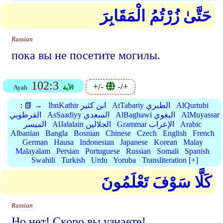
حَتَّىٰ زُرْتُمُ الْمَقَابِرَ
Russian
пока вы не посетите могилы.
102:3
+/-
-/+
الأية
Ayah
AlQurtubi
AtTabariy الطبري
IbnKathir ابن كثير
📗 →
:
AlMuyassar
AlBaghawi البغوي
AsSaadiyy السعدي
القرطوبي
Arabic
Grammar الإعراب
AlJalalain الجلالين
الميسر
Albanian
Bangla
Bosnian
Chinese
Czech
English
French
German
Hausa
Indonesian
Japanese
Korean
Malay
Malayalam
Persian
Portuguese
Russian
Somali
Spanish
Swahili
Turkish
Urdu
Yoruba
Transliteration [+]
كَلَّا سَوْفَ تَعْلَمُونَ
Russian
Но нет! Скоро вы узнаете!