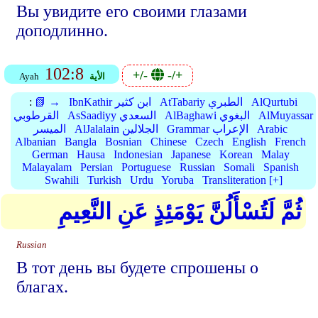
Вы увидите его своими глазами
доподлинно.
102:8
+/-
-/+
الأية
Ayah
AlQurtubi
AtTabariy الطبري
IbnKathir ابن كثير
📗 →
:
AlMuyassar
AlBaghawi البغوي
AsSaadiyy السعدي
القرطوبي
Arabic
Grammar الإعراب
AlJalalain الجلالين
الميسر
Albanian
Bangla
Bosnian
Chinese
Czech
English
French
German
Hausa
Indonesian
Japanese
Korean
Malay
Malayalam
Persian
Portuguese
Russian
Somali
Spanish
Swahili
Turkish
Urdu
Yoruba
Transliteration [+]
ثُمَّ لَتُسْأَلُنَّ يَوْمَئِذٍ عَنِ النَّعِيمِ
Russian
В тот день вы будете спрошены о
благах.