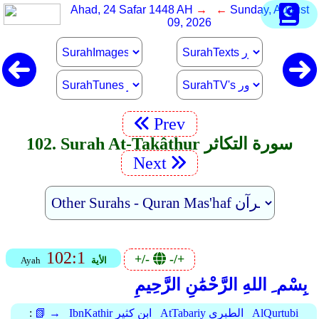
Ahad, 24 Safar 1448 AH
→ ←
Sunday, August
09, 2026
Prev
102. Surah At-Takâthur سورة التكاثر
Next
102:1
+/-
-/+
الأية
Ayah
بِسْم ِ اللهِ الرَّحْمَٰنِ الرَّحِيمِ
AlQurtubi
AtTabariy الطبري
IbnKathir ابن كثير
📗 →
: