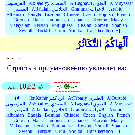
AlMuyassar
AlBaghawi البغوي
AsSaadiyy السعدي
القرطوبي
Arabic
Grammar الإعراب
AlJalalain الجلالين
الميسر
Albanian
Bangla
Bosnian
Chinese
Czech
English
French
German
Hausa
Indonesian
Japanese
Korean
Malay
Malayalam
Persian
Portuguese
Russian
Somali
Spanish
Swahili
Turkish
Urdu
Yoruba
Transliteration [+]
أَلْهَاكُمُ التَّكَاثُرُ
Russian
Страсть к приумножению увлекает вас
102:2
+/-
-/+
الأية
Ayah
AlQurtubi
AtTabariy الطبري
IbnKathir ابن كثير
📗 →
:
AlMuyassar
AlBaghawi البغوي
AsSaadiyy السعدي
القرطوبي
Arabic
Grammar الإعراب
AlJalalain الجلالين
الميسر
Albanian
Bangla
Bosnian
Chinese
Czech
English
French
German
Hausa
Indonesian
Japanese
Korean
Malay
Malayalam
Persian
Portuguese
Russian
Somali
Spanish
Swahili
Turkish
Urdu
Yoruba
Transliteration [+]