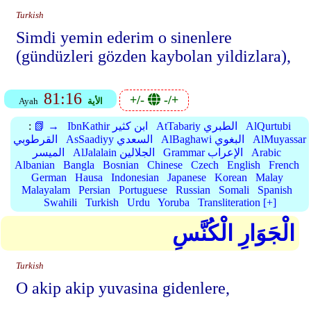
Turkish
Simdi yemin ederim o sinenlere
(gündüzleri gözden kaybolan yildizlara),
81:16
+/-
-/+
الأية
Ayah
AlQurtubi
AtTabariy الطبري
IbnKathir ابن كثير
📗 →
:
AlMuyassar
AlBaghawi البغوي
AsSaadiyy السعدي
القرطوبي
Arabic
Grammar الإعراب
AlJalalain الجلالين
الميسر
Albanian
Bangla
Bosnian
Chinese
Czech
English
French
German
Hausa
Indonesian
Japanese
Korean
Malay
Malayalam
Persian
Portuguese
Russian
Somali
Spanish
Swahili
Turkish
Urdu
Yoruba
Transliteration [+]
الْجَوَارِ الْكُنَّسِ
Turkish
O akip akip yuvasina gidenlere,