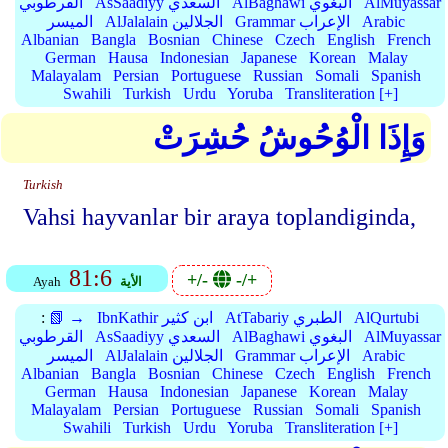
AlMuyassar
AlBaghawi البغوي
AsSaadiyy السعدي
القرطوبي
Arabic
Grammar الإعراب
AlJalalain الجلالين
الميسر
Albanian
Bangla
Bosnian
Chinese
Czech
English
French
German
Hausa
Indonesian
Japanese
Korean
Malay
Malayalam
Persian
Portuguese
Russian
Somali
Spanish
Swahili
Turkish
Urdu
Yoruba
Transliteration [+]
وَإِذَا الْوُحُوشُ حُشِرَتْ
Turkish
Vahsi hayvanlar bir araya toplandiginda,
81:6
+/-
-/+
الأية
Ayah
AlQurtubi
AtTabariy الطبري
IbnKathir ابن كثير
📗 →
:
AlMuyassar
AlBaghawi البغوي
AsSaadiyy السعدي
القرطوبي
Arabic
Grammar الإعراب
AlJalalain الجلالين
الميسر
Albanian
Bangla
Bosnian
Chinese
Czech
English
French
German
Hausa
Indonesian
Japanese
Korean
Malay
Malayalam
Persian
Portuguese
Russian
Somali
Spanish
Swahili
Turkish
Urdu
Yoruba
Transliteration [+]