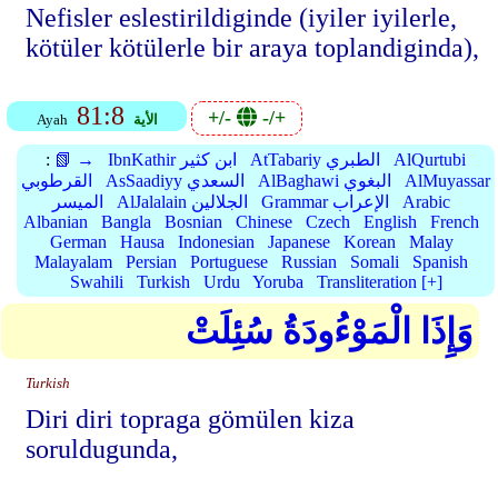
Nefisler eslestirildiginde (iyiler iyilerle,
kötüler kötülerle bir araya toplandiginda),
81:8
+/-
-/+
الأية
Ayah
AlQurtubi
AtTabariy الطبري
IbnKathir ابن كثير
📗 →
:
AlMuyassar
AlBaghawi البغوي
AsSaadiyy السعدي
القرطوبي
Arabic
Grammar الإعراب
AlJalalain الجلالين
الميسر
Albanian
Bangla
Bosnian
Chinese
Czech
English
French
German
Hausa
Indonesian
Japanese
Korean
Malay
Malayalam
Persian
Portuguese
Russian
Somali
Spanish
Swahili
Turkish
Urdu
Yoruba
Transliteration [+]
وَإِذَا الْمَوْءُودَةُ سُئِلَتْ
Turkish
Diri diri topraga gömülen kiza
soruldugunda,