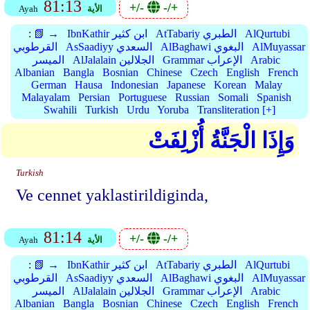
81:13
+/-
-/+
الأية
Ayah
AlQurtubi
AtTabariy الطبري
IbnKathir ابن كثير
📗 →
:
AlMuyassar
AlBaghawi البغوي
AsSaadiyy السعدي
القرطوبي
Arabic
Grammar الإعراب
AlJalalain الجلالين
الميسر
Albanian
Bangla
Bosnian
Chinese
Czech
English
French
German
Hausa
Indonesian
Japanese
Korean
Malay
Malayalam
Persian
Portuguese
Russian
Somali
Spanish
Swahili
Turkish
Urdu
Yoruba
Transliteration [+]
وَإِذَا الْجَنَّةُ أُزْلِفَتْ
Turkish
Ve cennet yaklastirildiginda,
81:14
+/-
-/+
الأية
Ayah
AlQurtubi
AtTabariy الطبري
IbnKathir ابن كثير
📗 →
:
AlMuyassar
AlBaghawi البغوي
AsSaadiyy السعدي
القرطوبي
Arabic
Grammar الإعراب
AlJalalain الجلالين
الميسر
Albanian
Bangla
Bosnian
Chinese
Czech
English
French