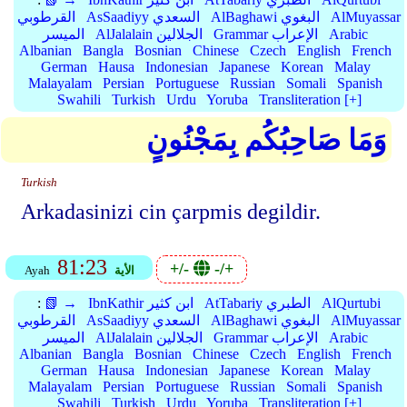
AlMuyassar
AlBaghawi البغوي
AsSaadiyy السعدي
القرطوبي
Arabic
Grammar الإعراب
AlJalalain الجلالين
الميسر
Albanian
Bangla
Bosnian
Chinese
Czech
English
French
German
Hausa
Indonesian
Japanese
Korean
Malay
Malayalam
Persian
Portuguese
Russian
Somali
Spanish
Swahili
Turkish
Urdu
Yoruba
Transliteration [+]
وَمَا صَاحِبُكُم بِمَجْنُونٍ
Turkish
Arkadasinizi cin çarpmis degildir.
81:23
+/-
-/+
الأية
Ayah
AlQurtubi
AtTabariy الطبري
IbnKathir ابن كثير
📗 →
:
AlMuyassar
AlBaghawi البغوي
AsSaadiyy السعدي
القرطوبي
Arabic
Grammar الإعراب
AlJalalain الجلالين
الميسر
Albanian
Bangla
Bosnian
Chinese
Czech
English
French
German
Hausa
Indonesian
Japanese
Korean
Malay
Malayalam
Persian
Portuguese
Russian
Somali
Spanish
Swahili
Turkish
Urdu
Yoruba
Transliteration [+]