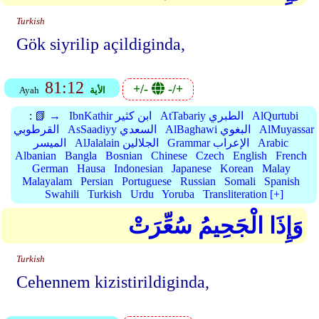
Turkish
Gök siyrilip açildiginda,
81:12
+/-
-/+
الأية
Ayah
AlQurtubi
AtTabariy الطبري
IbnKathir ابن كثير
📗 →
:
AlMuyassar
AlBaghawi البغوي
AsSaadiyy السعدي
القرطوبي
Arabic
Grammar الإعراب
AlJalalain الجلالين
الميسر
Albanian
Bangla
Bosnian
Chinese
Czech
English
French
German
Hausa
Indonesian
Japanese
Korean
Malay
Malayalam
Persian
Portuguese
Russian
Somali
Spanish
Swahili
Turkish
Urdu
Yoruba
Transliteration [+]
وَإِذَا الْجَحِيمُ سُعِّرَتْ
Turkish
Cehennem kizistirildiginda,