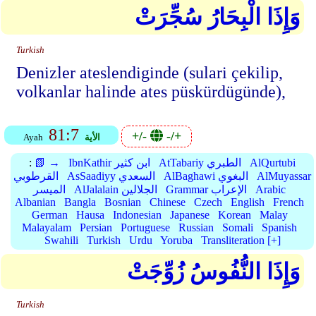
وَإِذَا الْبِحَارُ سُجِّرَتْ
Turkish
Denizler ateslendiginde (sulari çekilip,
volkanlar halinde ates püskürdügünde),
81:7
+/-
-/+
الأية
Ayah
AlQurtubi
AtTabariy الطبري
IbnKathir ابن كثير
📗 →
:
AlMuyassar
AlBaghawi البغوي
AsSaadiyy السعدي
القرطوبي
Arabic
Grammar الإعراب
AlJalalain الجلالين
الميسر
Albanian
Bangla
Bosnian
Chinese
Czech
English
French
German
Hausa
Indonesian
Japanese
Korean
Malay
Malayalam
Persian
Portuguese
Russian
Somali
Spanish
Swahili
Turkish
Urdu
Yoruba
Transliteration [+]
وَإِذَا النُّفُوسُ زُوِّجَتْ
Turkish