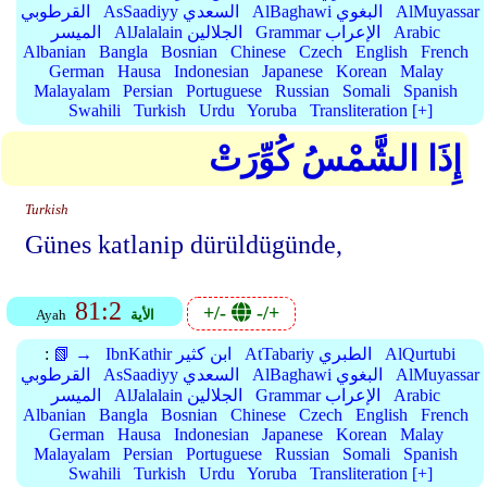
AlMuyassar
AlBaghawi البغوي
AsSaadiyy السعدي
القرطوبي
Arabic
Grammar الإعراب
AlJalalain الجلالين
الميسر
Albanian
Bangla
Bosnian
Chinese
Czech
English
French
German
Hausa
Indonesian
Japanese
Korean
Malay
Malayalam
Persian
Portuguese
Russian
Somali
Spanish
Swahili
Turkish
Urdu
Yoruba
Transliteration [+]
إِذَا الشَّمْسُ كُوِّرَتْ
Turkish
Günes katlanip dürüldügünde,
81:2
+/-
-/+
الأية
Ayah
AlQurtubi
AtTabariy الطبري
IbnKathir ابن كثير
📗 →
:
AlMuyassar
AlBaghawi البغوي
AsSaadiyy السعدي
القرطوبي
Arabic
Grammar الإعراب
AlJalalain الجلالين
الميسر
Albanian
Bangla
Bosnian
Chinese
Czech
English
French
German
Hausa
Indonesian
Japanese
Korean
Malay
Malayalam
Persian
Portuguese
Russian
Somali
Spanish
Swahili
Turkish
Urdu
Yoruba
Transliteration [+]