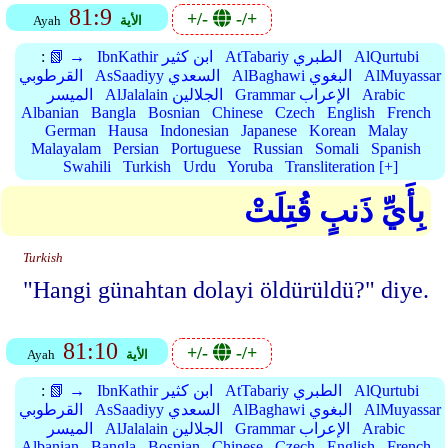
81:9
+/-
-/+
الأية
Ayah
AlQurtubi
AtTabariy الطبري
IbnKathir ابن كثير
📗 →
:
AlMuyassar
AlBaghawi البغوي
AsSaadiyy السعدي
القرطوبي
Arabic
Grammar الإعراب
AlJalalain الجلالين
الميسر
Albanian
Bangla
Bosnian
Chinese
Czech
English
French
German
Hausa
Indonesian
Japanese
Korean
Malay
Malayalam
Persian
Portuguese
Russian
Somali
Spanish
Swahili
Turkish
Urdu
Yoruba
Transliteration [+]
بِأَيِّ ذَنبٍ قُتِلَتْ
Turkish
"Hangi günahtan dolayi öldürüldü?" diye.
81:10
+/-
-/+
الأية
Ayah
AlQurtubi
AtTabariy الطبري
IbnKathir ابن كثير
📗 →
:
AlMuyassar
AlBaghawi البغوي
AsSaadiyy السعدي
القرطوبي
Arabic
Grammar الإعراب
AlJalalain الجلالين
الميسر
Albanian
Bangla
Bosnian
Chinese
Czech
English
French