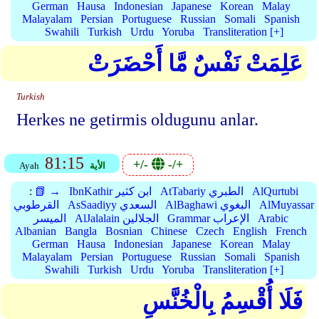
German
Hausa
Indonesian
Japanese
Korean
Malay
Malayalam
Persian
Portuguese
Russian
Somali
Spanish
Swahili
Turkish
Urdu
Yoruba
Transliteration [+]
عَلِمَتْ نَفْسٌ مَّا أَحْضَرَتْ
Turkish
Herkes ne getirmis oldugunu anlar.
81:15
+/-
-/+
الأية
Ayah
AlQurtubi
AtTabariy الطبري
IbnKathir ابن كثير
📗 →
:
AlMuyassar
AlBaghawi البغوي
AsSaadiyy السعدي
القرطوبي
Arabic
Grammar الإعراب
AlJalalain الجلالين
الميسر
Albanian
Bangla
Bosnian
Chinese
Czech
English
French
German
Hausa
Indonesian
Japanese
Korean
Malay
Malayalam
Persian
Portuguese
Russian
Somali
Spanish
Swahili
Turkish
Urdu
Yoruba
Transliteration [+]
فَلَا أُقْسِمُ بِالْخُنَّسِ