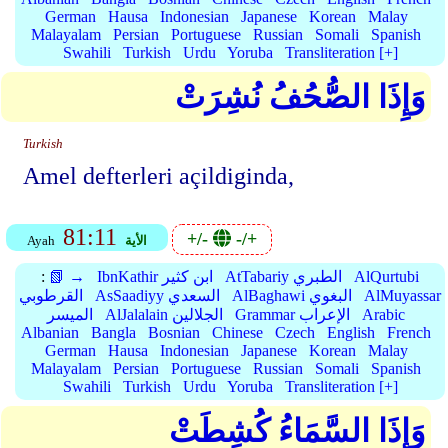
German
Hausa
Indonesian
Japanese
Korean
Malay
Malayalam
Persian
Portuguese
Russian
Somali
Spanish
Swahili
Turkish
Urdu
Yoruba
Transliteration [+]
وَإِذَا الصُّحُفُ نُشِرَتْ
Turkish
Amel defterleri açildiginda,
81:11
+/-
-/+
الأية
Ayah
AlQurtubi
AtTabariy الطبري
IbnKathir ابن كثير
📗 →
:
AlMuyassar
AlBaghawi البغوي
AsSaadiyy السعدي
القرطوبي
Arabic
Grammar الإعراب
AlJalalain الجلالين
الميسر
Albanian
Bangla
Bosnian
Chinese
Czech
English
French
German
Hausa
Indonesian
Japanese
Korean
Malay
Malayalam
Persian
Portuguese
Russian
Somali
Spanish
Swahili
Turkish
Urdu
Yoruba
Transliteration [+]
وَإِذَا السَّمَاءُ كُشِطَتْ