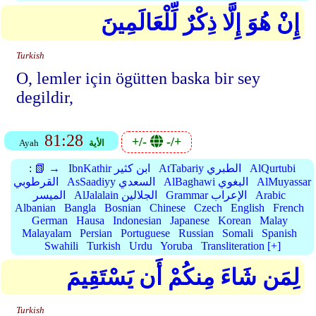
إِنْ هُوَ إِلَّا ذِكْرٌ لِّلْعَالَمِينَ
Turkish
O, lemler için ögütten baska bir sey
degildir,
81:28
+/-
-/+
الأية
Ayah
AlQurtubi
AtTabariy الطبري
IbnKathir ابن كثير
📗 →
:
AlMuyassar
AlBaghawi البغوي
AsSaadiyy السعدي
القرطوبي
Arabic
Grammar الإعراب
AlJalalain الجلالين
الميسر
Albanian
Bangla
Bosnian
Chinese
Czech
English
French
German
Hausa
Indonesian
Japanese
Korean
Malay
Malayalam
Persian
Portuguese
Russian
Somali
Spanish
Swahili
Turkish
Urdu
Yoruba
Transliteration [+]
لِمَن شَاءَ مِنكُمْ أَن يَسْتَقِيمَ
Turkish