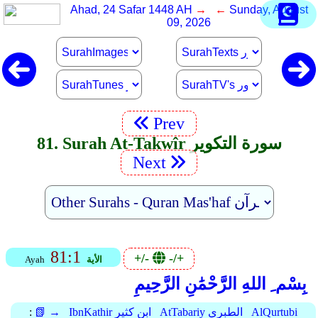
Ahad, 24 Safar 1448 AH
→ ←
Sunday, August
09, 2026
Prev
81. Surah At-Takwîr سورة التكوير
Next
81:1
+/-
-/+
الأية
Ayah
بِسْم ِ اللهِ الرَّحْمَٰنِ الرَّحِيمِ
AlQurtubi
AtTabariy الطبري
IbnKathir ابن كثير
📗 →
: