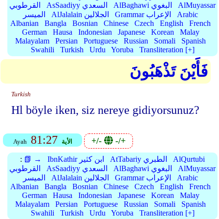
AlMuyassar
AlBaghawi البغوي
AsSaadiyy السعدي
القرطوبي
Arabic
Grammar الإعراب
AlJalalain الجلالين
الميسر
Albanian
Bangla
Bosnian
Chinese
Czech
English
French
German
Hausa
Indonesian
Japanese
Korean
Malay
Malayalam
Persian
Portuguese
Russian
Somali
Spanish
Swahili
Turkish
Urdu
Yoruba
Transliteration [+]
فَأَيْنَ تَذْهَبُونَ
Turkish
Hl böyle iken, siz nereye gidiyorsunuz?
81:27
+/-
-/+
الأية
Ayah
AlQurtubi
AtTabariy الطبري
IbnKathir ابن كثير
📗 →
:
AlMuyassar
AlBaghawi البغوي
AsSaadiyy السعدي
القرطوبي
Arabic
Grammar الإعراب
AlJalalain الجلالين
الميسر
Albanian
Bangla
Bosnian
Chinese
Czech
English
French
German
Hausa
Indonesian
Japanese
Korean
Malay
Malayalam
Persian
Portuguese
Russian
Somali
Spanish
Swahili
Turkish
Urdu
Yoruba
Transliteration [+]