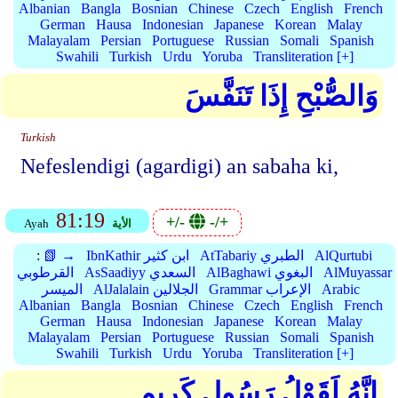
Albanian
Bangla
Bosnian
Chinese
Czech
English
French
German
Hausa
Indonesian
Japanese
Korean
Malay
Malayalam
Persian
Portuguese
Russian
Somali
Spanish
Swahili
Turkish
Urdu
Yoruba
Transliteration [+]
وَالصُّبْحِ إِذَا تَنَفَّسَ
Turkish
Nefeslendigi (agardigi) an sabaha ki,
81:19
+/-
-/+
الأية
Ayah
AlQurtubi
AtTabariy الطبري
IbnKathir ابن كثير
📗 →
:
AlMuyassar
AlBaghawi البغوي
AsSaadiyy السعدي
القرطوبي
Arabic
Grammar الإعراب
AlJalalain الجلالين
الميسر
Albanian
Bangla
Bosnian
Chinese
Czech
English
French
German
Hausa
Indonesian
Japanese
Korean
Malay
Malayalam
Persian
Portuguese
Russian
Somali
Spanish
Swahili
Turkish
Urdu
Yoruba
Transliteration [+]
إِنَّهُ لَقَوْلُ رَسُولٍ كَرِيمٍ