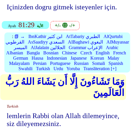
Içinizden dogru gitmek isteyenler için.
81:29
+/-
-/+
الأية
Ayah
AlQurtubi
AtTabariy الطبري
IbnKathir ابن كثير
📗 →
:
AlMuyassar
AlBaghawi البغوي
AsSaadiyy السعدي
القرطوبي
Arabic
Grammar الإعراب
AlJalalain الجلالين
الميسر
Albanian
Bangla
Bosnian
Chinese
Czech
English
French
German
Hausa
Indonesian
Japanese
Korean
Malay
Malayalam
Persian
Portuguese
Russian
Somali
Spanish
Swahili
Turkish
Urdu
Yoruba
Transliteration [+]
وَمَا تَشَاءُونَ إِلَّا أَن يَشَاءَ اللهُ رَبُّ
الْعَالَمِينَ
Turkish
lemlerin Rabbi olan Allah dilemeyince,
siz dileyemezsiniz.