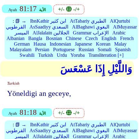
81:17
+/-
-/+
الأية
Ayah
AlQurtubi
AtTabariy الطبري
IbnKathir ابن كثير
📗 →
:
AlMuyassar
AlBaghawi البغوي
AsSaadiyy السعدي
القرطوبي
Arabic
Grammar الإعراب
AlJalalain الجلالين
الميسر
Albanian
Bangla
Bosnian
Chinese
Czech
English
French
German
Hausa
Indonesian
Japanese
Korean
Malay
Malayalam
Persian
Portuguese
Russian
Somali
Spanish
Swahili
Turkish
Urdu
Yoruba
Transliteration [+]
وَاللَّيْلِ إِذَا عَسْعَسَ
Turkish
Yöneldigi an geceye,
81:18
+/-
-/+
الأية
Ayah
AlQurtubi
AtTabariy الطبري
IbnKathir ابن كثير
📗 →
:
AlMuyassar
AlBaghawi البغوي
AsSaadiyy السعدي
القرطوبي
Arabic
Grammar الإعراب
AlJalalain الجلالين
الميسر