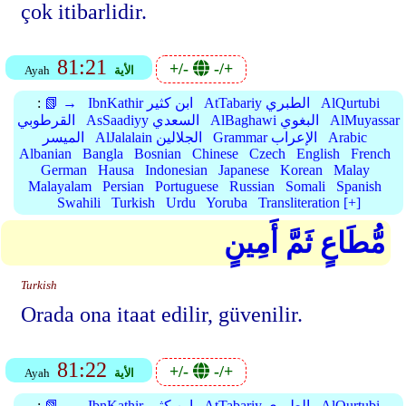
çok itibarlidir.
81:21
+/-
-/+
الأية
Ayah
AlQurtubi
AtTabariy الطبري
IbnKathir ابن كثير
📗 →
:
AlMuyassar
AlBaghawi البغوي
AsSaadiyy السعدي
القرطوبي
Arabic
Grammar الإعراب
AlJalalain الجلالين
الميسر
Albanian
Bangla
Bosnian
Chinese
Czech
English
French
German
Hausa
Indonesian
Japanese
Korean
Malay
Malayalam
Persian
Portuguese
Russian
Somali
Spanish
Swahili
Turkish
Urdu
Yoruba
Transliteration [+]
مُّطَاعٍ ثَمَّ أَمِينٍ
Turkish
Orada ona itaat edilir, güvenilir.
81:22
+/-
-/+
الأية
Ayah
AlQurtubi
AtTabariy الطبري
IbnKathir ابن كثير
📗 →
: