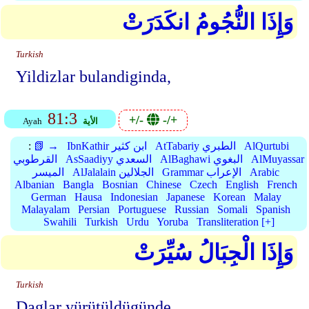
وَإِذَا النُّجُومُ انكَدَرَتْ
Turkish
Yildizlar bulandiginda,
81:3
+/-
-/+
الأية
Ayah
AlQurtubi
AtTabariy الطبري
IbnKathir ابن كثير
📗 →
:
AlMuyassar
AlBaghawi البغوي
AsSaadiyy السعدي
القرطوبي
Arabic
Grammar الإعراب
AlJalalain الجلالين
الميسر
Albanian
Bangla
Bosnian
Chinese
Czech
English
French
German
Hausa
Indonesian
Japanese
Korean
Malay
Malayalam
Persian
Portuguese
Russian
Somali
Spanish
Swahili
Turkish
Urdu
Yoruba
Transliteration [+]
وَإِذَا الْجِبَالُ سُيِّرَتْ
Turkish
Daglar yürütüldügünde,