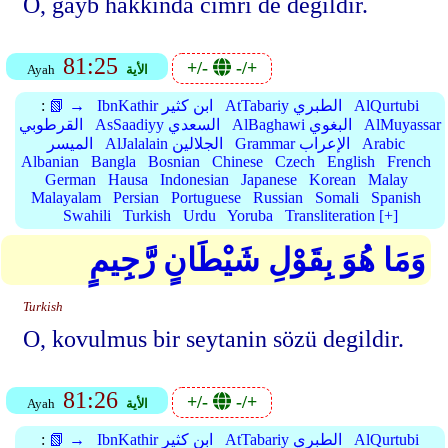
O, gayb hakkinda cimri de degildir.
81:25
+/-
-/+
الأية
Ayah
AlQurtubi
AtTabariy الطبري
IbnKathir ابن كثير
📗 →
:
AlMuyassar
AlBaghawi البغوي
AsSaadiyy السعدي
القرطوبي
Arabic
Grammar الإعراب
AlJalalain الجلالين
الميسر
Albanian
Bangla
Bosnian
Chinese
Czech
English
French
German
Hausa
Indonesian
Japanese
Korean
Malay
Malayalam
Persian
Portuguese
Russian
Somali
Spanish
Swahili
Turkish
Urdu
Yoruba
Transliteration [+]
وَمَا هُوَ بِقَوْلِ شَيْطَانٍ رَّجِيمٍ
Turkish
O, kovulmus bir seytanin sözü degildir.
81:26
+/-
-/+
الأية
Ayah
AlQurtubi
AtTabariy الطبري
IbnKathir ابن كثير
📗 →
: