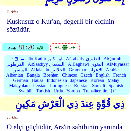
Turkish
Kuskusuz o Kur'an, degerli bir elçinin
sözüdür.
81:20
+/-
-/+
الأية
Ayah
AlQurtubi
AtTabariy الطبري
IbnKathir ابن كثير
📗 →
:
AlMuyassar
AlBaghawi البغوي
AsSaadiyy السعدي
القرطوبي
Arabic
Grammar الإعراب
AlJalalain الجلالين
الميسر
Albanian
Bangla
Bosnian
Chinese
Czech
English
French
German
Hausa
Indonesian
Japanese
Korean
Malay
Malayalam
Persian
Portuguese
Russian
Somali
Spanish
Swahili
Turkish
Urdu
Yoruba
Transliteration [+]
ذِي قُوَّةٍ عِندَ ذِي الْعَرْشِ مَكِينٍ
Turkish
O elçi güçlüdür, Ars'in sahibinin yaninda