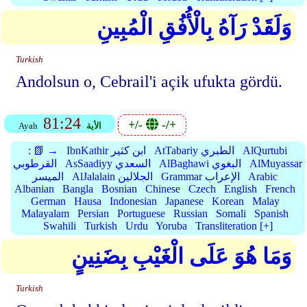
وَلَقَدْ رَآهُ بِالْأُفُقِ الْمُبِينِ
Turkish
Andolsun o, Cebrail'i açik ufukta gördü.
81:24
+/-
-/+
الأية
Ayah
AlQurtubi
AtTabariy الطبري
IbnKathir ابن كثير
📗 →
:
AlMuyassar
AlBaghawi البغوي
AsSaadiyy السعدي
القرطوبي
Arabic
Grammar الإعراب
AlJalalain الجلالين
الميسر
Albanian
Bangla
Bosnian
Chinese
Czech
English
French
German
Hausa
Indonesian
Japanese
Korean
Malay
Malayalam
Persian
Portuguese
Russian
Somali
Spanish
Swahili
Turkish
Urdu
Yoruba
Transliteration [+]
وَمَا هُوَ عَلَى الْغَيْبِ بِضَنِينٍ
Turkish