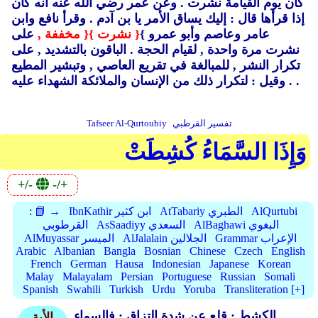
كان يوم القيامة نشرت .
وعن عمر رضي الله عنه أنه كان
إذا قرأها قال : إليك يساق الأمر يا بن آدم .
وقرأ نافع وابن
عامر وعاصم وأبو عمرو }
{ نشرت }
{ مخففة ,
على
نشرت مرة واحدة ,
لقيام الحجة .
الباقون بالتشديد ,
على
تكرار النشر ,
للمبالغة في تقريع العاصي ,
وتبشير المطيع
وقيل : لتكرار ذلك من الإنسان والملائكة الشهداء عليه .
.
تفسير القرطبي
Tafseer Al-Qurtoubiy
وَإِذَا السَّمَاءُ كُشِطَتْ
+/-
-/+
AlQurtubi
AtTabariy الطبري
IbnKathir ابن كثير
📗 →
:
AlBaghawi البغوي
AsSaadiyy السعدي
القرطوبي
Grammar الإعراب
AlJalalain الجلالين
AlMuyassar الميسر
Arabic
Albanian
Bangla
Bosnian
Chinese
Czech
English
French
German
Hausa
Indonesian
Japanese
Korean
Malay
Malayalam
Persian
Portuguese
Russian
Somali
Spanish
Swahili
Turkish
Urdu
Yoruba
Transliteration [+]
الكشط : قلع عن شدة التزاق ; فالسماء
الأية