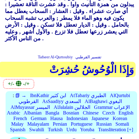
يبدلون من همزة التأنيث واوا .
وقد عشرت الناقة تعشيرا :
أي صارت عشراء .
وقيل : العشار : السحاب يعطل مما
يكون فيه وهو الماء فلا يمطر ; والعرب تشبه السحاب
بالحامل .
وقيل : الديار تعطل فلا تسكن .
وقيل : الأرض
التي يعشر زرعها تعطل فلا تزرع .
والأول أشهر ,
وعليه
من الناس الأكثر .
تفسير القرطبي
Tafseer Al-Qurtoubiy
وَإِذَا الْوُحُوشُ حُشِرَتْ
+/-
-/+
AlQurtubi
AtTabariy الطبري
IbnKathir ابن كثير
📗 →
:
AlBaghawi البغوي
AsSaadiyy السعدي
القرطوبي
Grammar الإعراب
AlJalalain الجلالين
AlMuyassar الميسر
Arabic
Albanian
Bangla
Bosnian
Chinese
Czech
English
French
German
Hausa
Indonesian
Japanese
Korean
Malay
Malayalam
Persian
Portuguese
Russian
Somali
Spanish
Swahili
Turkish
Urdu
Yoruba
Transliteration [+]