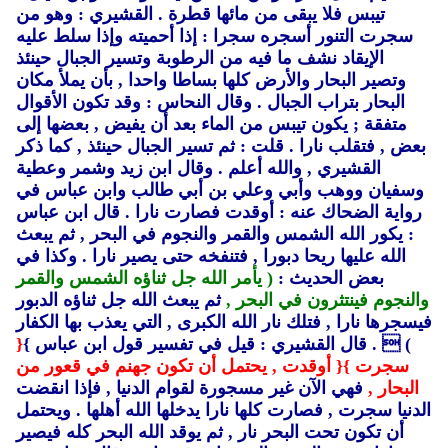
تيبس فلا يبقى من مائها قطرة .
القشيري : وهو من
سجرت التنور أسجره سجرا : إذا أحميته وإذا سلط عليه
الإيقاد نشف ما فيه من الرطوبة وتسير الجبال حينئذ
وتصير البحار والأرض كلها بساطا واحدا ,
بأن يملأ مكان
البحار بتراب الجبال .
وقال النحاس : وقد تكون الأقوال
متفقة ; يكون تيبس من الماء بعد أن يفيض ,
بعضها إلى
بعض ,
فتقلب نارا .
قلت : ثم تسير الجبال حينئذ ,
كما ذكر
القشيري ,
والله أعلم .
وقال ابن زيد وشمر وعطية
وسفيان ووهب وأبي وعلي بن أبي طالب وابن عباس في
رواية الضحاك عنه : أوقدت فصارت نارا .
قال ابن عباس
: يكور الله الشمس والقمر والنجوم في البحر ,
ثم يبعث
الله عليها ريحا دبورا ,
فتنفخه حتى يصير نارا .
وكذا في
بعض الحديث :
( يأمر الله جل ثناؤه الشمس والقمر
والنجوم فينتثرون في البحر ,
ثم يبعث الله جل ثناؤه الدبور
فيسجرها نارا ,
فتلك نار الله الكبرى ,
التي يعذب بها الكفار
)
 .
قال القشيري : قيل في تفسير قول ابن عباس }
{
سجرت }
{ أوقدت , يحتمل أن تكون جهنم في قعور من
البحار ,
فهي الآن غير مسجورة لقوام الدنيا ,
فإذا انقضت
الدنيا سجرت ,
فصارت كلها نارا يدخلها الله أهلها .
ويحتمل
أن تكون تحت البحر نار ,
ثم يوقد الله البحر كله فيصير