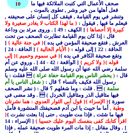
صحف الأعمال التي كتبت الملائكة فيها ما
10
فعل أهلها من خير وشر ,
تطوى بالموت ,
وتنشر في يوم القيامة ,
فيقف كل إنسان على صحيفته ,
فيعلم ما فيها ,
فيقول :
{ ما لهذا الكتاب لا يغادر صغيرة ولا
كبيرة إلا أحصاها }
[ الكهف : 49 ] .
وروى مرثد بن وداعة
قال : إذا كان يوم القيامة تطايرت الصحف من تحت
العرش ,
فتقع صحيفة المؤمن في يده }
{ في جنة عالية }
[
الحاقة : 22 ] إلى قوله :
{ الأيام الخالية }
[ الحاقة : 24 ]
وتقع صحيفة الكافر في يده }
{ في سموم وحميم }
{ إلى
قوله }
{ ولا كريم }
[ الواقعة : 42 - 44 ] .
وروي عن أم
سلمة رضي الله عنها أن رسول الله صلى الله عليه وسلم
قال :
( يحشر الناس يوم القيامة حفاة عراة )
 فقلت : يا
رسول الله فكيف بالنساء ؟ قال :
( شغل الناس يا أم
سلمة )
 .
قلت : وما شغلهم ؟ قال : ( نشر الصحف
فيها مثاقيل الذر ومثاقيل الخردل )
 .
وقد مضى في
سورة }
{ الإسراء }
{ قول أبي الثوار العدوي : هما نشرتان
وطية ,
أما ما حييت يا ابن آدم فصحيفتك المنشورة فأمل
فيها ما شئت ,
فإذا مت طويت ,
حتى إذا بعثت نشرت }
{
اقرأ كتابك كفى بنفسك اليوم عليك حسيبا }
[ الإسراء : 14
] .
وقال مقاتل : إذا مات المرء طويت صحيفة عمله ,
فإذا