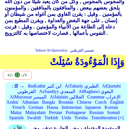
والمجوس بالمجوس ,
وكل من كان يعبد شيئا من دون الله
يلحق بعضهم ببعض ,
والمنافقون بالمنافقين ,
والمؤمنون
بالمؤمنين .
وقيل : يقرن الغاوي بمن أغواه من شيطان أو
إنسان ,
على جهة البغض والعداوة ,
ويقرن المطيع بمن
دعاه إلى الطاعة من الأنبياء والمؤمنين .
وقيل : قرنت
فصارت لاختصاصها به كالتزويج .
النفوس بأعمالها ,
تفسير القرطبي
Tafseer Al-Qurtoubiy
وَإِذَا الْمَوْءُودَةُ سُئِلَتْ
+/-
-/+
AlQurtubi
AtTabariy الطبري
IbnKathir ابن كثير
📗 →
:
AlBaghawi البغوي
AsSaadiyy السعدي
القرطوبي
Grammar الإعراب
AlJalalain الجلالين
AlMuyassar الميسر
Arabic
Albanian
Bangla
Bosnian
Chinese
Czech
English
French
German
Hausa
Indonesian
Japanese
Korean
Malay
Malayalam
Persian
Portuguese
Russian
Somali
Spanish
Swahili
Turkish
Urdu
Yoruba
Transliteration [+]
الموءودة المقتولة ; وهي الجارية تدفن وهي