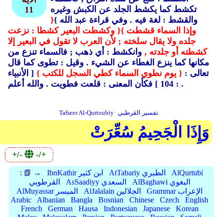
تكشط كما يكشط الجلد عن الكبش وغيره
11
والقشط : لغة فيه .
وفي قراءة عبد الله }
{
وإذا السماء قشطت }
{ وكشطت البعير كشطا : نزعت
جلده ولا يقال سلخته ; لأن العرب لا تقول في البعير إلا
كشطته أو جلدته ,
وانكشط : أي ذهب ; فالسماء تنزع من
مكانها كما ينزع الغطاء عن الشيء .
وقيل : تطوى كما قال
تعالى :
{ يوم نطوي السماء كطي السجل للكتب }
[ الأنبياء
والله أعلم .
: 104 ] فكأن المعنى : قلعت فطويت .
تفسير القرطبي
Tafseer Al-Qurtoubiy
وَإِذَا الْجَحِيمُ سُعِّرَتْ
+/-
-/+
AlQurtubi
AtTabariy الطبري
IbnKathir ابن كثير
📗 →
:
AlBaghawi البغوي
AsSaadiyy السعدي
القرطوبي
Grammar الإعراب
AlJalalain الجلالين
AlMuyassar الميسر
Arabic
Albanian
Bangla
Bosnian
Chinese
Czech
English
French
German
Hausa
Indonesian
Japanese
Korean