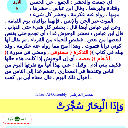
أي جمعت والحشر : الجمع .
عن الحسن
الأية
وقتادة وغيرهما .
وقال ابن عباس : حشرها :
5
موتها .
رواه عنه عكرمة .
وحشر كل شيء :
الموت غير الجن والإنس ,
فإنهما يوافيان يوم القيامة .
وعن ابن عباس أيضا قال : يحشر كل شيء حتى الذباب .
قال ابن عباس : تحشر الوحوش غدا : أي تجمع حتى يقتص
لبعضها من بعض ,
فيقتص للجماء من القرناء ,
ثم يقال لها
كوني ترابا فتموت .
وهذا أصح مما رواه عنه عكرمة ,
وقد
بيناه في كتاب }
{ التذكرة
{ مستوفى ,
ومضى في سورة }
{
الأنعام }
{ بعضه .
أي إن الوحوش إذا كانت هذه حالها
فكيف ببني آدم .
وقيل : عني بهذا أنها مع نفرتها اليوم من
الناس وتنددها في الصحاري , تنضم غدا إلى الناس من
قال معناه أبي بن كعب .
أهوال ذلك اليوم .
تفسير القرطبي
Tafseer Al-Qurtoubiy
وَإِذَا الْبِحَارُ سُجِّرَتْ
+/-
-/+