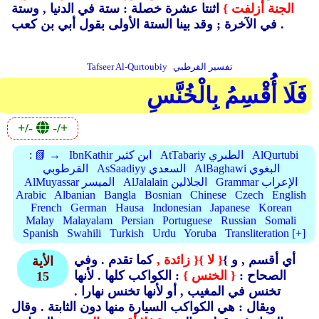
الجنة أزلفت }
اثنتا عشرة خصلة : ستة في الدنيا ,
وستة
في الآخرة ; وقد بينا الستة الأولى بقول أبي بن كعب .
تفسير القرطبي
Tafseer Al-Qurtoubiy
فَلَا أُقْسِمُ بِالْخُنَّسِ
+/-
-/+
AlQurtubi
AtTabariy الطبري
IbnKathir ابن كثير
📗 →
:
AlBaghawi البغوي
AsSaadiyy السعدي
القرطوبي
Grammar الإعراب
AlJalalain الجلالين
AlMuyassar الميسر
Arabic
Albanian
Bangla
Bosnian
Chinese
Czech
English
French
German
Hausa
Indonesian
Japanese
Korean
Malay
Malayalam
Persian
Portuguese
Russian
Somali
Spanish
Swahili
Turkish
Urdu
Yoruba
Transliteration [+]
أي أقسم ,
و }
{ لا }
{ زائدة ,
كما تقدم .
وفي
الأية
الصحاح :
{ الخنس }
: الكواكب كلها .
لأنها
15
تخنس في المغيب ,
أو لأنها تخنس نهارا .
ويقال : هي الكواكب السيارة منها دون الثابتة .
وقال