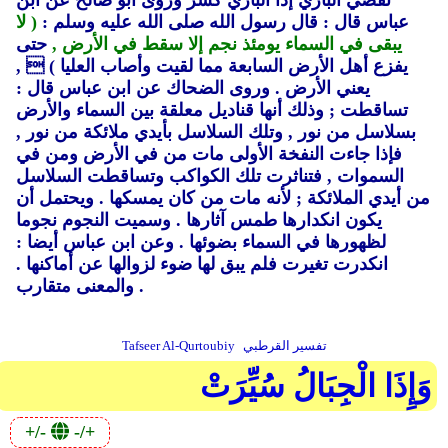
تقضي البازي إذا البازي كسر وروى أبو صالح عن ابن
عباس قال : قال رسول الله صلى الله عليه وسلم :
( لا
يبقى في السماء يومئذ نجم إلا سقط في الأرض ,
حتى
يفزع أهل الأرض السابعة مما لقيت وأصاب العليا )
 ,
يعني الأرض .
وروى الضحاك عن ابن عباس قال :
تساقطت ; وذلك أنها قناديل معلقة بين السماء والأرض
بسلاسل من نور ,
وتلك السلاسل بأيدي ملائكة من نور ,
فإذا جاءت النفخة الأولى مات من في الأرض ومن في
السموات ,
فتناثرت تلك الكواكب وتساقطت السلاسل
من أيدي الملائكة ; لأنه مات من كان يمسكها .
ويحتمل أن
يكون انكدارها طمس آثارها .
وسميت النجوم نجوما
لظهورها في السماء بضوئها .
وعن ابن عباس أيضا :
انكدرت تغيرت فلم يبق لها ضوء لزوالها عن أماكنها .
والمعنى متقارب .
تفسير القرطبي
Tafseer Al-Qurtoubiy
وَإِذَا الْجِبَالُ سُيِّرَتْ
+/-
-/+