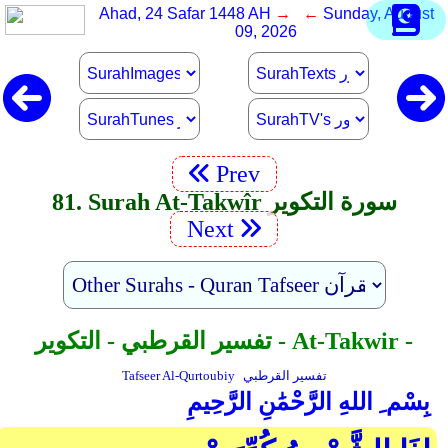
Ahad, 24 Safar 1448 AH
→ ←
Sunday, August
09, 2026
Prev
81. Surah At-Takwîr سورة التكوير
Next
تفسير القرطبي - التكوير - At-Takwir -
تفسير القرطبي
Tafseer Al-Qurtoubiy
بِسْم ِ اللهِ الرَّحْمَٰنِ الرَّحِيمِ