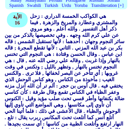
Malay
Malayalam
Persian
Portuguese
Russian
Somali
Spanish
Swahili
Turkish
Urdu
Yoruba
Transliteration [+]
هي الكواكب الخمسة الدراري : زحل
الأية
والمشتري وعطارد والمريخ والزهرة ,
فيما
16
ذكر أهل التفسير .
والله أعلم .
وهو مروي
عن علي كرم الله وجهه .
وفي تخصيصها بالذكر من بين
سائر النجوم وجهان : أحدهما : لأنها تستقبل الشمس ; قاله
بكر بن عبد الله المزني .
الثاني : لأنها تقطع المجرة ; قاله
ابن عباس .
وقال الحسن وقتادة : هي النجوم التي تخنس
بالنهار وإذا غربت ,
وقاله علي رضي الله عنه ,
قال : هي
النجوم تخنس بالنهار , وتظهر بالليل ; وتكنس في وقت
غروبها ; أي تتأخر عن البصر لخفائها ,
فلا ترى .
والكنس
الغيب ; مأخوذة من الكناس ,
وهو كناس الوحش الذي
يختفي فيه .
قال أوس بن حجر : ألم تر أن الله أنزل مزنه
وعفر الظباء في الكناس تقمع وقال طرفة : كأن كناسي
ضالة يكنفانها وأطر قسي تحت صلب مؤيد وقيل : الكنوس
أن تأوي إلى مكانسها ,
وهي المواضع التي تأوي إليها
الوحوش والظباء .
قال الأعشى في ذلك : فلما أتينا الحي
أتلع آنس كما أتلعت تحت المكانس ربرب يقال : تلع .
النهار ارتفع وأتلعت الظبية من كناسها : أي سمت بجيدها .