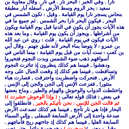
نارا .
وفي الخبر : البحر نار .
في نار .
وقال معاوية بن
سعيد : بحر الروم وسط الأرض ,
أسفله آبار مطبقة
بنحاس يسجر نارا يوم القيامة .
وقيل : تكون الشمس في
البحر ,
فيكون البحر نارا بحر الشمس .
ثم جميع ما في
هذه الآيات يجوز أن يكون في الدنيا قبل يوم القيامة ويكون
من أشراطها ,
ويجوز أن يكون يوم القيامة ,
وما بعد هذه
الآيات فيكون في يوم القيامة .
قلت : روي عن عبد الله
بن عمرو : لا يتوضأ بماء البحر لأنه طبق جهنم .
وقال أبي
بن كعب : ست آيات من قبل يوم القيامة : بينما الناس في
أسواقهم ذهب ضوء الشمس وبدت النجوم فتحيروا
ودهشوا ,
فبينما هم كذلك ينظرون إذ تناثرت النجوم
وتساقطت ,
فبينما هم كذلك إذ وقعت الجبال على وجه
الأرض ,
فتحركت واضطربت واحترقت ,
فصارت هباء
منثورا ,
ففزعت الإنس إلى الجن والجن إلى الإنس ,
واختلطت الدواب والوحوش والهوام والطير ,
وماج بعضها
في بعض ; فذلك قوله تعالى :
{ وإذا الوحوش حشرت }
{
ثم قالت الجن للإنس : نحن نأتيكم بالخبر ,
فانطلقوا إلى
البحار فإذا هي نار تأجج ,
فبينما هم كذلك تصدعت الأرض
صدعة واحدة إلى الأرض السابعة السفلى ,
وإلى السماء
السابعة العليا ,
فبينما هم كذلك إذ جاءتهم ريح فأماتتهم .
وقيل : معنى }
{ سجرت }
: هو حمرة مائها ,
حتى تصير