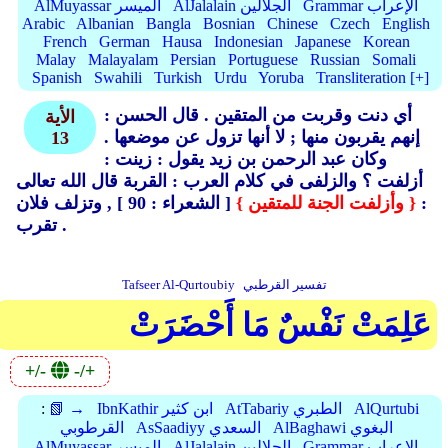
Grammar الإعراب
AlJalalain الجلالين
AlMuyassar الميسر
Arabic
Albanian
Bangla
Bosnian
Chinese
Czech
English
French
German
Hausa
Indonesian
Japanese
Korean
Malay
Malayalam
Persian
Portuguese
Russian
Somali
Spanish
Swahili
Turkish
Urdu
Yoruba
Transliteration [+]
أي دنت وقربت من المتقين .
قال الحسن :
الأية
إنهم يقربون منها ; لا أنها تزول عن موضعها .
13
وكان عبد الرحمن بن زيد يقول : زينت :
أزلفت ؟ والزلفى في كلام العرب : القربة قال الله تعالى
:
{ وأزلفت الجنة للمتقين }
[ الشعراء : 90 ] , وتزلف فلان
تقرب .
تفسير القرطبي
Tafseer Al-Qurtoubiy
عَلِمَتْ نَفْسٌ مَا أَحْضَرَتْ
+/-
-/+
AlQurtubi
AtTabariy الطبري
IbnKathir ابن كثير
📗 →
:
AlBaghawi البغوي
AsSaadiyy السعدي
القرطوبي
Grammar الإعراب
AlJalalain الجلالين
AlMuyassar الميسر