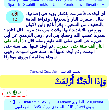
Malay
Malayalam
Persian
Portuguese
Russian
Somali
Spanish
Swahili
Turkish
Urdu
Yoruba
Transliteration [+]
أي أوقدت فأضرمت للكفار وزيد في إحمائها .
الأية
يقال : سعرت النار وأسعرتها .
وقراءة العامة
12
بالتخفيف من السعير .
وقرأ نافع وابن ذكوان
ورويس بالتشديد لأنها أوقدت مرة بعد مرة .
قال قتادة :
سعرها غضب الله وخطايا بني آدم .
وفي الترمذي عن أبي
هريرة عن النبي صلى الله عليه وسلم قال :
( أوقد على
النار ألف سنة حتى احمرت ,
ثم أوقد عليها ألف سنة حتى
ابيضت ,
ثم أوقد عليها ألف سنة حتى اسودت ,
فهي
وروي موقوفا .
سوداء مظلمة }
تفسير القرطبي
Tafseer Al-Qurtoubiy
وَإِذَا الْجَنَّةُ أُزْلِفَتْ
+/-
-/+
AlQurtubi
AtTabariy الطبري
IbnKathir ابن كثير
📗 →
:
AlBaghawi البغوي
AsSaadiyy السعدي
القرطوبي