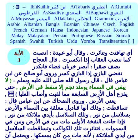
AlQurtubi
AtTabariy الطبري
IbnKathir ابن كثير
📗 →
:
AlBaghawi البغوي
AsSaadiyy السعدي
القرطوبي
Grammar الإعراب
AlJalalain الجلالين
AlMuyassar الميسر
Arabic
Albanian
Bangla
Bosnian
Chinese
Czech
English
French
German
Hausa
Indonesian
Japanese
Korean
Malay
Malayalam
Persian
Portuguese
Russian
Somali
Spanish
Swahili
Turkish
Urdu
Yoruba
Transliteration [+]
أي تهافتت وتناثرت .
وقال أبو عبيدة : انصبت
الأية
كما تنصب العقاب إذا انكسرت .
قال العجاج
3
يصف صقرا : أبصر خربان فضاء فانكدر
تقضي البازي إذا البازي كسر وروى أبو صالح عن ابن
عباس قال : قال رسول الله صلى الله عليه وسلم :
( لا
يبقى في السماء يومئذ نجم إلا سقط في الأرض ,
حتى
يفزع أهل الأرض السابعة مما لقيت وأصاب العليا )
 ,
يعني الأرض .
وروى الضحاك عن ابن عباس قال :
تساقطت ; وذلك أنها قناديل معلقة بين السماء والأرض
بسلاسل من نور ,
وتلك السلاسل بأيدي ملائكة من نور ,
فإذا جاءت النفخة الأولى مات من في الأرض ومن في
السموات ,
فتناثرت تلك الكواكب وتساقطت السلاسل
من أيدي الملائكة ; لأنه مات من كان يمسكها .
ويحتمل أن