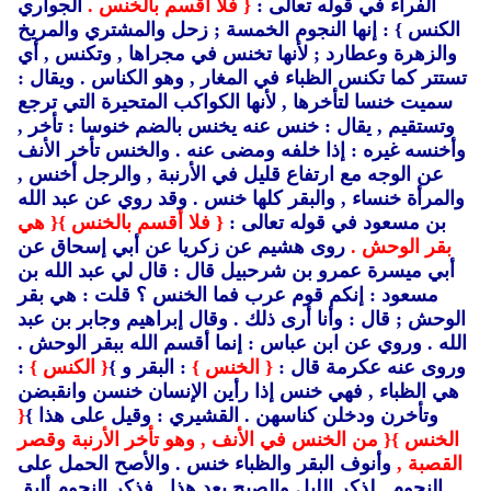
الفراء في قوله تعالى :
{ فلا أقسم بالخنس .
الجواري
الكنس }
: إنها النجوم الخمسة ; زحل والمشتري والمريخ
والزهرة وعطارد ; لأنها تخنس في مجراها , وتكنس ,
أي
تستتر كما تكنس الظباء في المغار ,
وهو الكناس .
ويقال :
سميت خنسا لتأخرها ,
لأنها الكواكب المتحيرة التي ترجع
وتستقيم ,
يقال : خنس عنه يخنس بالضم خنوسا : تأخر ,
وأخنسه غيره : إذا خلفه ومضى عنه .
والخنس تأخر الأنف
عن الوجه مع ارتفاع قليل في الأرنبة ,
والرجل أخنس ,
والمرأة خنساء ,
والبقر كلها خنس .
وقد روي عن عبد الله
بن مسعود في قوله تعالى :
{ فلا أقسم بالخنس }
{ هي
بقر الوحش .
روى هشيم عن زكريا عن أبي إسحاق عن
أبي ميسرة عمرو بن شرحبيل قال : قال لي عبد الله بن
مسعود : إنكم قوم عرب فما الخنس ؟ قلت : هي بقر
الوحش ; قال : وأنا أرى ذلك .
وقال إبراهيم وجابر بن عبد
الله .
وروي عن ابن عباس : إنما أقسم الله ببقر الوحش .
وروى عنه عكرمة قال :
{ الخنس }
: البقر و }
{ الكنس }
:
هي الظباء ,
فهي خنس إذا رأين الإنسان خنسن وانقبضن
وتأخرن ودخلن كناسهن .
القشيري : وقيل على هذا }
{
الخنس }
{ من الخنس في الأنف , وهو تأخر الأرنبة وقصر
القصبة ,
وأنوف البقر والظباء خنس .
والأصح الحمل على
النجوم ,
لذكر الليل والصبح بعد هذا ,
فذكر النجوم أليق