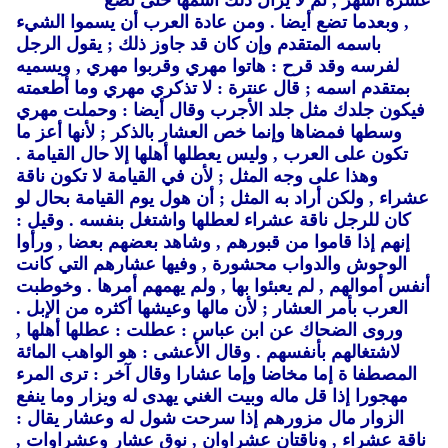
عشرة أشهر ,
ثم لا يزال ذلك اسمها حتى تضع
,
وبعدما تضع أيضا .
ومن عادة العرب أن يسموا الشيء
باسمه المتقدم وإن كان قد جاوز ذلك ; يقول الرجل
لفرسه وقد قرح : هاتوا مهري وقربوا مهري ,
ويسميه
بمتقدم اسمه ; قال عنترة : لا تذكري مهري وما أطعمته
فيكون جلدك مثل جلد الأجرب وقال أيضا : وحملت مهري
وسطها فمضاها وإنما خص العشار بالذكر ; لأنها أعز ما
تكون على العرب ,
وليس يعطلها أهلها إلا حال القيامة .
وهذا على وجه المثل ; لأن في القيامة لا تكون ناقة
عشراء ,
ولكن أراد به المثل ; أن هول يوم القيامة بحال لو
كان للرجل ناقة عشراء لعطلها واشتغل بنفسه .
وقيل :
إنهم إذا قاموا من قبورهم ,
وشاهد بعضهم بعضا ,
ورأوا
الوحوش والدواب محشورة ,
وفيها عشارهم التي كانت
أنفس أموالهم ,
لم يعبئوا بها ,
ولم يهمهم أمرها .
وخوطبت
العرب بأمر العشار ; لأن مالها وعيشها أكثره من الإبل .
وروى الضحاك عن ابن عباس : عطلت : عطلها أهلها ,
لاشتغالهم بأنفسهم .
وقال الأعشى : هو الواهب المائة
المصطفا ة إما مخاضا وإما عشارا وقال آخر : ترى المرء
مهجورا إذا قل ماله وبيت الغني يهدى له ويزار وما ينفع
الزوار مال مزورهم إذا سرحت شول له وعشار يقال :
ناقة عشراء , وناقتان عشراوان ,
نوق عشار وعشراوات ,