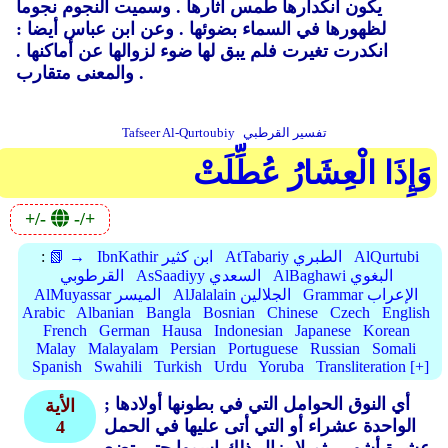
يكون انكدارها طمس آثارها .
وسميت النجوم نجوما
لظهورها في السماء بضوئها .
وعن ابن عباس أيضا :
انكدرت تغيرت فلم يبق لها ضوء لزوالها عن أماكنها .
والمعنى متقارب .
تفسير القرطبي
Tafseer Al-Qurtoubiy
وَإِذَا الْعِشَارُ عُطِّلَتْ
+/-
-/+
AlQurtubi
AtTabariy الطبري
IbnKathir ابن كثير
📗 →
:
AlBaghawi البغوي
AsSaadiyy السعدي
القرطوبي
Grammar الإعراب
AlJalalain الجلالين
AlMuyassar الميسر
Arabic
Albanian
Bangla
Bosnian
Chinese
Czech
English
French
German
Hausa
Indonesian
Japanese
Korean
Malay
Malayalam
Persian
Portuguese
Russian
Somali
Spanish
Swahili
Turkish
Urdu
Yoruba
Transliteration [+]
أي النوق الحوامل التي في بطونها أولادها ;
الأية
الواحدة عشراء أو التي أتى عليها في الحمل
4