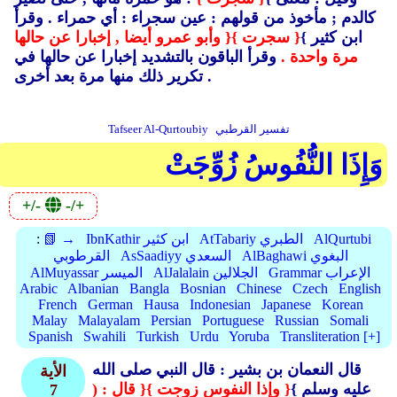
كالدم ; مأخوذ من قولهم : عين سجراء : أي حمراء .
وقرأ
ابن كثير }
{ سجرت }
{ وأبو عمرو أيضا , إخبارا عن حالها
مرة واحدة .
وقرأ الباقون بالتشديد إخبارا عن حالها في
تكرير ذلك منها مرة بعد أخرى .
تفسير القرطبي
Tafseer Al-Qurtoubiy
وَإِذَا النُّفُوسُ زُوِّجَتْ
+/-
-/+
AlQurtubi
AtTabariy الطبري
IbnKathir ابن كثير
📗 →
:
AlBaghawi البغوي
AsSaadiyy السعدي
القرطوبي
Grammar الإعراب
AlJalalain الجلالين
AlMuyassar الميسر
Arabic
Albanian
Bangla
Bosnian
Chinese
Czech
English
French
German
Hausa
Indonesian
Japanese
Korean
Malay
Malayalam
Persian
Portuguese
Russian
Somali
Spanish
Swahili
Turkish
Urdu
Yoruba
Transliteration [+]
قال النعمان بن بشير : قال النبي صلى الله
الأية
عليه وسلم }
{ وإذا النفوس زوجت }
{ قال : (
7