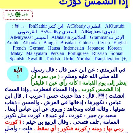
إِذَا الشَّمْسُ كُوِّرَتْ
+/-
-/+
AlQurtubi
AtTabariy الطبري
IbnKathir ابن كثير
📗 →
:
AlBaghawi البغوي
AsSaadiyy السعدي
القرطوبي
Grammar الإعراب
AlJalalain الجلالين
AlMuyassar الميسر
Arabic
Albanian
Bangla
Bosnian
Chinese
Czech
English
French
German
Hausa
Indonesian
Japanese
Korean
Malay
Malayalam
Persian
Portuguese
Russian
Somali
Spanish
Swahili
Turkish
Urdu
Yoruba
Transliteration [+]
في الترمذي : عن ابن عمر قال : قال رسول
الأية
الله صلى الله عليه وسلم :
( من سره أن
1
ينظر إلى يوم القيامة [ كأنه رأي عين ] فليقرأ
إذا الشمس كورت ,
وإذا السماء انفطرت , وإذا السماء
انشقت )
 .
قال : هذا حديث حسن [ غريب ] .
قال ابن
عباس : تكويرها : إدخالها في العرش .
والحسن : ذهاب
ضوئها .
وقاله قتادة ومجاهد : وروي عن ابن عباس أيضا .
سعيد بن جبير : عورت .
أبو عبيدة : كورت مثل تكوير
العمامة ,
تلف فتمحى .
وقال الربيع بن خيثم :
{ كورت
رمي بها ; ومنه : كورته فتكور ; أي سقط .
قلت : وأصل