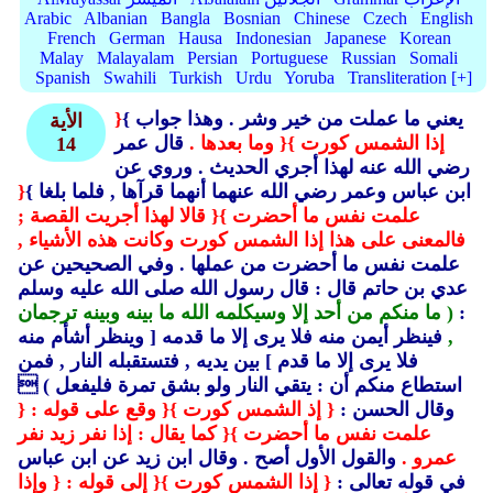
Arabic
Albanian
Bangla
Bosnian
Chinese
Czech
English
French
German
Hausa
Indonesian
Japanese
Korean
Malay
Malayalam
Persian
Portuguese
Russian
Somali
Spanish
Swahili
Turkish
Urdu
Yoruba
Transliteration [+]
يعني ما عملت من خير وشر .
وهذا جواب }
{
الأية
إذا الشمس كورت }
{ وما بعدها .
قال عمر
14
رضي الله عنه لهذا أجري الحديث .
وروي عن
ابن عباس وعمر رضي الله عنهما أنهما قرآها , فلما بلغا }
{
علمت نفس ما أحضرت }
{ قالا لهذا أجريت القصة ;
فالمعنى على هذا إذا الشمس كورت وكانت هذه الأشياء ,
علمت نفس ما أحضرت من عملها .
وفي الصحيحين عن
عدي بن حاتم قال : قال رسول الله صلى الله عليه وسلم
:
( ما منكم من أحد إلا وسيكلمه الله ما بينه وبينه ترجمان
,
فينظر أيمن منه فلا يرى إلا ما قدمه [ وينظر أشأم منه
فلا يرى إلا ما قدم ] بين يديه ,
فتستقبله النار ,
فمن
استطاع منكم أن : يتقي النار ولو بشق تمرة فليفعل )

وقال الحسن :
{ إذ الشمس كورت }
{ وقع على قوله :
{
علمت نفس ما أحضرت }
{ كما يقال : إذا نفر زيد نفر
عمرو .
والقول الأول أصح .
وقال ابن زيد عن ابن عباس
في قوله تعالى :
{ إذا الشمس كورت }
{ إلى قوله :
{ وإذا