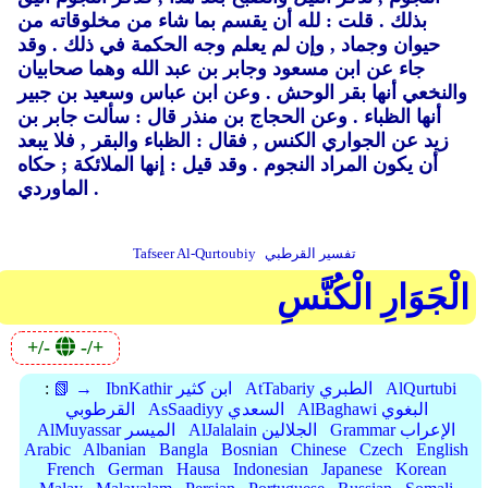
بذلك .
قلت : لله أن يقسم بما شاء من مخلوقاته من
حيوان وجماد ,
وإن لم يعلم وجه الحكمة في ذلك .
وقد
جاء عن ابن مسعود وجابر بن عبد الله وهما صحابيان
والنخعي أنها بقر الوحش .
وعن ابن عباس وسعيد بن جبير
أنها الظباء .
وعن الحجاج بن منذر قال : سألت جابر بن
زيد عن الجواري الكنس ,
فقال : الظباء والبقر ,
فلا يبعد
أن يكون المراد النجوم .
وقد قيل : إنها الملائكة ; حكاه
الماوردي .
تفسير القرطبي
Tafseer Al-Qurtoubiy
الْجَوَارِ الْكُنَّسِ
+/-
-/+
AlQurtubi
AtTabariy الطبري
IbnKathir ابن كثير
📗 →
:
AlBaghawi البغوي
AsSaadiyy السعدي
القرطوبي
Grammar الإعراب
AlJalalain الجلالين
AlMuyassar الميسر
Arabic
Albanian
Bangla
Bosnian
Chinese
Czech
English
French
German
Hausa
Indonesian
Japanese
Korean