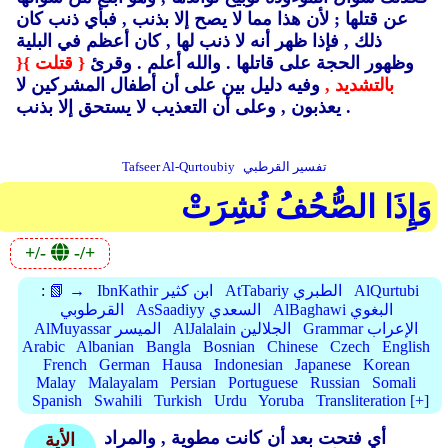
عن قتلها ; لأن هذا مما لا يصح إلا بذنب ,
فبأي ذنب كان
ذلك ,
فإذا ظهر أنه لا ذنب لها ,
كان أعظم في البلية
وظهور الحجة على قاتلها .
والله أعلم .
وقرئ
{ قتلت }
{
بالتشديد ,
وفيه دليل بين على أن أطفال المشركين لا
وعلى أن التعذيب لا يستحق إلا بذنب .
يعذبون ,
تفسير القرطبي
Tafseer Al-Qurtoubiy
وَإِذَا الصُّحُفُ نُشِرَتْ
+/-
-/+
AlQurtubi
AtTabariy الطبري
IbnKathir ابن كثير
📗 →
:
AlBaghawi البغوي
AsSaadiyy السعدي
القرطوبي
Grammar الإعراب
AlJalalain الجلالين
AlMuyassar الميسر
Arabic
Albanian
Bangla
Bosnian
Chinese
Czech
English
French
German
Hausa
Indonesian
Japanese
Korean
Malay
Malayalam
Persian
Portuguese
Russian
Somali
Spanish
Swahili
Turkish
Urdu
Yoruba
Transliteration [+]
أي فتحت بعد أن كانت مطوية ,
والمراد
الأية