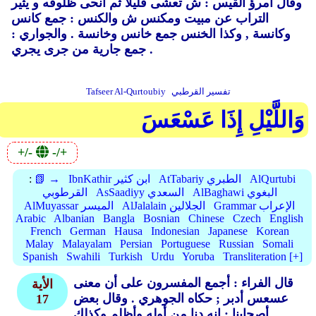
وقال امرؤ القيس : ش تعشى قليلا ثم أنحى ظلوفه و يثير
التراب عن مبيت ومكنس ش والكنس : جمع كانس
وكانسة ,
وكذا الخنس جمع خانس وخانسة .
والجواري :
جمع جارية من جرى يجري .
تفسير القرطبي
Tafseer Al-Qurtoubiy
وَاللَّيْلِ إِذَا عَسْعَسَ
+/-
-/+
AlQurtubi
AtTabariy الطبري
IbnKathir ابن كثير
📗 →
:
AlBaghawi البغوي
AsSaadiyy السعدي
القرطوبي
Grammar الإعراب
AlJalalain الجلالين
AlMuyassar الميسر
Arabic
Albanian
Bangla
Bosnian
Chinese
Czech
English
French
German
Hausa
Indonesian
Japanese
Korean
Malay
Malayalam
Persian
Portuguese
Russian
Somali
Spanish
Swahili
Turkish
Urdu
Yoruba
Transliteration [+]
قال الفراء : أجمع المفسرون على أن معنى
الأية
عسعس أدبر ; حكاه الجوهري .
وقال بعض
17
أصحابنا : إنه دنا من أوله وأظلم وكذلك