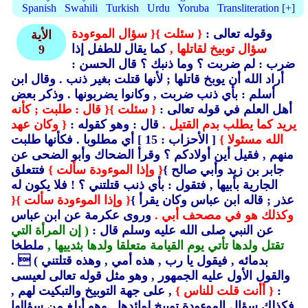
Spanish
Swahili
Turkish
Urdu
Yoruba
Transliteration [+]
وقوله تعالى :
{ سئلت }
{ سؤال الموءودة
الأية
سؤال توبيخ لقاتلها ,
كما يقال للطفل إذا
9
ضرب : لم ضربت ؟ وما ذنبك ؟ قال الحسن :
أراد الله أن يوبخ قاتلها ; لأنها قتلت بغير ذنب .
وقال ابن
أسلم : بأي ذنب ضربت ,
وكانوا يضربونها .
وذكر بعض
أهل العلم في قوله تعالى :
{ سئلت }
{ قال : طلبت ; كأنه
يريد كما يطلب بدم القتيل .
قال : وهو كقوله :
{ وكان عهد
الله مسئولا }
[ الأحزاب : 15 ] أي مطلوبا .
فكأنها طلبت
منهم ,
فقيل أين أولادكم ؟ وقرأ الضحاك وأبو الضحى عن
جابر بن زيد وأبي صالح }
{ وإذا الموءودة سألت }
فتتعلق
الجارية بأبيها ,
فتقول : بأي ذنب قتلتني ؟ ! فلا يكون له
عذر ; قاله ابن عباس وكان يقرأ }
{ وإذا الموءودة سألت }
{
وكذلك هو في مصحف أبي .
وروى عكرمة عن ابن عباس
عن النبي صلى الله عليه وسلم قال :
( إن المرأة التي
تقتل ولدها تأتي يوم القيامة متعلقا ولدها بثدييها ,
ملطخا
بدمائه ,
فيقول يا رب ,
هذه أمي ,
وهذه قتلتني )
 .
والقول الأول عليه الجمهور ,
وهو مثل قوله تعالى لعيسى
:
{ أأنت قلت للناس }
, على جهة التوبيخ والتبكيت لهم ,
فكذلك سؤال الموءودة توبيخ لوائدها ,
وهو أبلغ من سؤالها