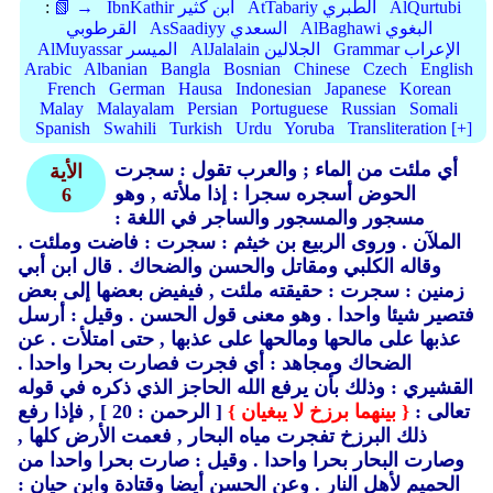
AlQurtubi
AtTabariy الطبري
IbnKathir ابن كثير
📗 →
:
AlBaghawi البغوي
AsSaadiyy السعدي
القرطوبي
Grammar الإعراب
AlJalalain الجلالين
AlMuyassar الميسر
Arabic
Albanian
Bangla
Bosnian
Chinese
Czech
English
French
German
Hausa
Indonesian
Japanese
Korean
Malay
Malayalam
Persian
Portuguese
Russian
Somali
Spanish
Swahili
Turkish
Urdu
Yoruba
Transliteration [+]
أي ملئت من الماء ; والعرب تقول : سجرت
الأية
الحوض أسجره سجرا : إذا ملأته ,
وهو
6
مسجور والمسجور والساجر في اللغة :
الملآن .
وروى الربيع بن خيثم : سجرت : فاضت وملئت .
وقاله الكلبي ومقاتل والحسن والضحاك .
قال ابن أبي
زمنين : سجرت : حقيقته ملئت , فيفيض بعضها إلى بعض
فتصير شيئا واحدا .
وهو معنى قول الحسن .
وقيل : أرسل
عذبها على مالحها ومالحها على عذبها ,
حتى امتلأت .
عن
الضحاك ومجاهد : أي فجرت فصارت بحرا واحدا .
القشيري : وذلك بأن يرفع الله الحاجز الذي ذكره في قوله
تعالى :
{ بينهما برزخ لا يبغيان }
[ الرحمن : 20 ] , فإذا رفع
ذلك البرزخ تفجرت مياه البحار ,
فعمت الأرض كلها ,
وصارت البحار بحرا واحدا .
وقيل : صارت بحرا واحدا من
الحميم لأهل النار .
وعن الحسن أيضا وقتادة وابن حيان :