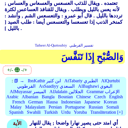
تعتمده .
ويقال للذئب العسعس والعسعاس والعساس ;
لأنه يعس بالليل ويطلب .
ويقال للقنافذ العساعس لكثرة
ترددها بالليل .
قال أبو عمرو : والتعسعس الشم ,
وأنشد :
كمنخر الذنب إذا تعسعسا والتعسعس أيضا : طلب الصيد [
بالليل ] .
تفسير القرطبي
Tafseer Al-Qurtoubiy
وَالصُّبْحِ إِذَا تَنَفَّسَ
+/-
-/+
AlQurtubi
AtTabariy الطبري
IbnKathir ابن كثير
📗 →
:
AlBaghawi البغوي
AsSaadiyy السعدي
القرطوبي
Grammar الإعراب
AlJalalain الجلالين
AlMuyassar الميسر
Arabic
Albanian
Bangla
Bosnian
Chinese
Czech
English
French
German
Hausa
Indonesian
Japanese
Korean
Malay
Malayalam
Persian
Portuguese
Russian
Somali
Spanish
Swahili
Turkish
Urdu
Yoruba
Transliteration [+]
أي امتد حتى يصير نهارا واضحا ; يقال للنهار
الأية