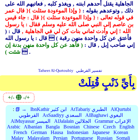
الجاهلية يقتل أحدهم ابنته ,
ويغذو كلبه ,
فعاتبهم الله على
ذلك ,
وتوعدهم بقوله :
{ وإذا الموءودة سئلت }
{ قال عمر
في قوله تعالى :
{ وإذا الموءودة سئلت }
{ قال : جاء قيس
بن عاصم إلى النبي صلى الله عليه وسلم فقال : يا رسول
الله ! إني وأدت ثماني بنات كن لي في الجاهلية ,
قال : (
فأعتق عن كل واحدة منهن رقبة )
 قال : يا رسول الله
إني صاحب إبل ,
قال :
( فأهد عن كل واحدة منهن بدنة إن
 .
شئت )
تفسير القرطبي
Tafseer Al-Qurtoubiy
بِأَيِّ ذَنْبٍ قُتِلَتْ
+/-
-/+
AlQurtubi
AtTabariy الطبري
IbnKathir ابن كثير
📗 →
:
AlBaghawi البغوي
AsSaadiyy السعدي
القرطوبي
Grammar الإعراب
AlJalalain الجلالين
AlMuyassar الميسر
Arabic
Albanian
Bangla
Bosnian
Chinese
Czech
English
French
German
Hausa
Indonesian
Japanese
Korean
Malay
Malayalam
Persian
Portuguese
Russian
Somali