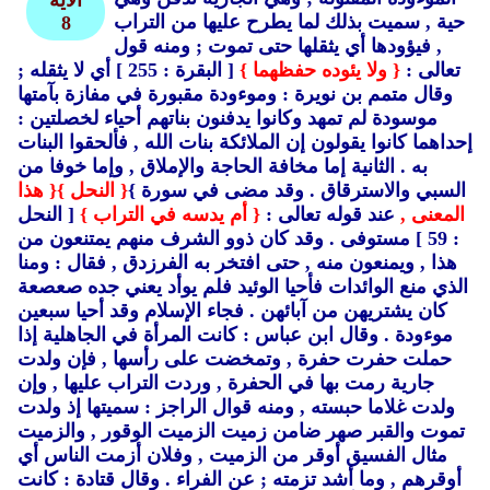
الأية
حية ,
سميت بذلك لما يطرح عليها من التراب
8
,
فيؤودها أي يثقلها حتى تموت ; ومنه قول
تعالى :
{ ولا يئوده حفظهما }
[ البقرة : 255 ] أي لا يثقله ;
وقال متمم بن نويرة : وموءودة مقبورة في مفازة بآمتها
موسودة لم تمهد وكانوا يدفنون بناتهم أحياء لخصلتين :
إحداهما كانوا يقولون إن الملائكة بنات الله ,
فألحقوا البنات
به .
الثانية إما مخافة الحاجة والإملاق ,
وإما خوفا من
السبي والاسترقاق .
وقد مضى في سورة }
{ النحل }
{ هذا
المعنى ,
عند قوله تعالى :
{ أم يدسه في التراب }
[ النحل
: 59 ] مستوفى .
وقد كان ذوو الشرف منهم يمتنعون من
هذا ,
ويمنعون منه ,
حتى افتخر به الفرزدق ,
فقال : ومنا
الذي منع الوائدات فأحيا الوئيد فلم يوأد يعني جده صعصعة
كان يشتريهن من آبائهن .
فجاء الإسلام وقد أحيا سبعين
موءودة .
وقال ابن عباس : كانت المرأة في الجاهلية إذا
حملت حفرت حفرة , وتمخضت على رأسها ,
فإن ولدت
جارية رمت بها في الحفرة ,
وردت التراب عليها ,
وإن
ولدت غلاما حبسته ,
ومنه قوال الراجز : سميتها إذ ولدت
تموت والقبر صهر ضامن زميت الزميت الوقور ,
والزميت
مثال الفسيق أوقر من الزميت ,
وفلان أزمت الناس أي
أوقرهم , وما أشد تزمته ; عن الفراء .
وقال قتادة : كانت