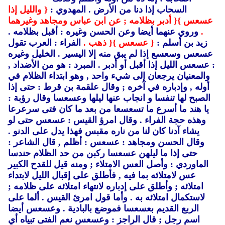
السحاب إذا دنا من الأرض .
المهدوي :
{ والليل إذا
عسعس }
{ أدبر بظلامه ; عن ابن عباس ومجاهد وغيرهما
.
وروي عنهما أيضا وعن الحسن وغيره : أقبل بظلامه .
زيد بن أسلم :
{ عسعس }
{ ذهب .
الفراء : العرب تقول
عسعس وسعسع إذا لم يبق منه إلا اليسير .
الخليل وغيره
: عسعس الليل إذا أقبل أو أدبر .
المبرد : هو من الأضداد ,
والمعنيان يرجعان إلى شيء واحد ,
وهو ابتداء الظلام في
أوله ,
وإدباره في آخره ; وقال علقمة بن قرط : حتى إذا
الصبح لها تنفسا و انجاب عنها ليلها وعسعسا وقال رؤبة :
يا هند ما أسرع ما تسعسعا من بعد ما كان فتى سرعرعا
وهذه حجة الفراء .
وقال امرؤ القيس : عسعس حتى لو
يشاء آدنا كان لنا من ناره مقبس فهذا يدل على الدنو .
وقال الحسن ومجاهد : عسعس : أظلم ,
قال الشاعر :
حتى إذا ما ليلهن عسعسا ركبن من حد الظلام حندسا
الماوردي : وأصل العس الامتلاء ; ومنه قيل للقدح الكبير
عس لامتلائه بما فيه ,
فأطلق على إقبال الليل لابتداء
امتلائه ; وأطلق على إدباره لانتهاء امتلائه على ظلامه ;
لاستكمال امتلائه به .
وأما قول امرئ القيس .
ألما على
الربع القديم بعسعسا فموضع بالبادية .
وعسعس أيضا
اسم رجل ; قال الراجز : وعسعس نعم الفتى تبياه أي