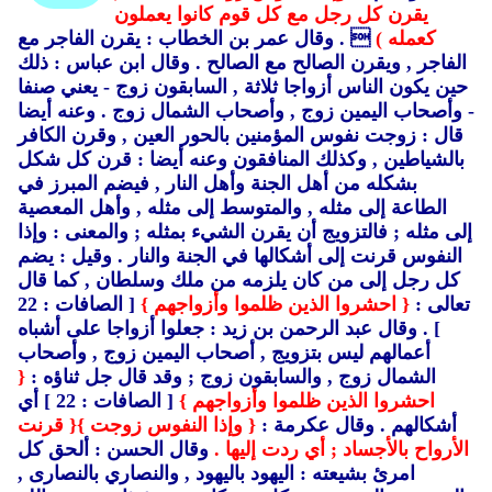
يقرن كل رجل مع كل قوم كانوا يعملون
كعمله )
 .
وقال عمر بن الخطاب : يقرن الفاجر مع
الفاجر ,
ويقرن الصالح مع الصالح .
وقال ابن عباس : ذلك
حين يكون الناس أزواجا ثلاثة , السابقون زوج - يعني صنفا
- وأصحاب اليمين زوج ,
وأصحاب الشمال زوج .
وعنه أيضا
قال : زوجت نفوس المؤمنين بالحور العين ,
وقرن الكافر
بالشياطين ,
وكذلك المنافقون وعنه أيضا : قرن كل شكل
بشكله من أهل الجنة وأهل النار ,
فيضم المبرز في
الطاعة إلى مثله ,
والمتوسط إلى مثله ,
وأهل المعصية
إلى مثله ; فالتزويج أن يقرن الشيء بمثله ; والمعنى : وإذا
النفوس قرنت إلى أشكالها في الجنة والنار .
وقيل : يضم
كل رجل إلى من كان يلزمه من ملك وسلطان ,
كما قال
تعالى :
{ احشروا الذين ظلموا وأزواجهم }
[ الصافات : 22
] .
وقال عبد الرحمن بن زيد : جعلوا أزواجا على أشباه
أعمالهم ليس بتزويج ,
أصحاب اليمين زوج ,
وأصحاب
الشمال زوج ,
والسابقون زوج ; وقد قال جل ثناؤه :
{
احشروا الذين ظلموا وأزواجهم }
[ الصافات : 22 ] أي
أشكالهم .
وقال عكرمة :
{ وإذا النفوس زوجت }
{ قرنت
الأرواح بالأجساد ; أي ردت إليها .
وقال الحسن : ألحق كل
امرئ بشيعته : اليهود باليهود ,
والنصاري بالنصارى ,