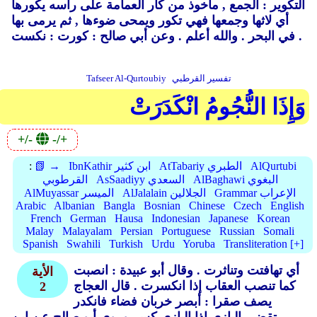
التكوير : الجمع ,
مأخوذ من كار العمامة على رأسه يكورها
أي لاثها وجمعها فهي تكور ويمحى ضوءها ,
ثم يرمى بها
وعن أبي صالح : كورت : نكست .
في البحر .
والله أعلم .
تفسير القرطبي
Tafseer Al-Qurtoubiy
وَإِذَا النُّجُومُ انْكَدَرَتْ
+/-
-/+
AlQurtubi
AtTabariy الطبري
IbnKathir ابن كثير
📗 →
:
AlBaghawi البغوي
AsSaadiyy السعدي
القرطوبي
Grammar الإعراب
AlJalalain الجلالين
AlMuyassar الميسر
Arabic
Albanian
Bangla
Bosnian
Chinese
Czech
English
French
German
Hausa
Indonesian
Japanese
Korean
Malay
Malayalam
Persian
Portuguese
Russian
Somali
Spanish
Swahili
Turkish
Urdu
Yoruba
Transliteration [+]
أي تهافتت وتناثرت .
وقال أبو عبيدة : انصبت
الأية
كما تنصب العقاب إذا انكسرت .
قال العجاج
2
يصف صقرا : أبصر خربان فضاء فانكدر