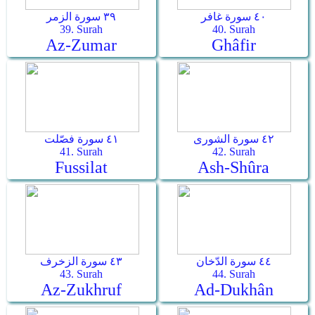
٤٠ سورة غافر
٣٩ سورة الزمر
39. Surah
40. Surah
Az-Zumar
Ghâfir
٤٢ سورة الشورى
٤١ سورة فصّلت
41. Surah
42. Surah
Fussilat
Ash-Shûra
٤٤ سورة الدّخان
٤٣ سورة الزخرف
43. Surah
44. Surah
Az-Zukhruf
Ad-Dukhân