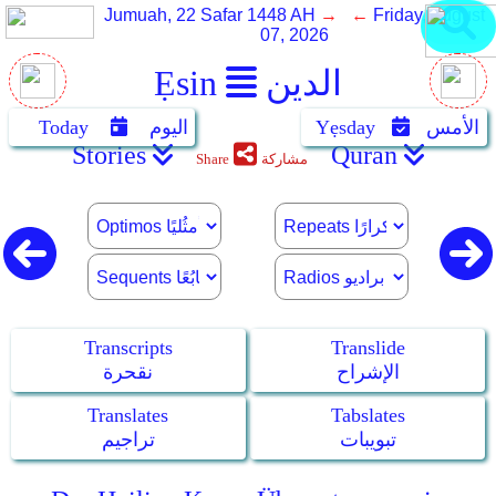
Jumuah, 22 Safar 1448 AH
→ ←
Friday, August
07, 2026
الدين
Ẹsin
الأمس
Yẹsday
اليوم
Today
Stories
Quran
مشاركة
Share
Transcripts
Translide
الإشراح
نقحرة
Translates
Tabslates
تبويبات
تراجيم