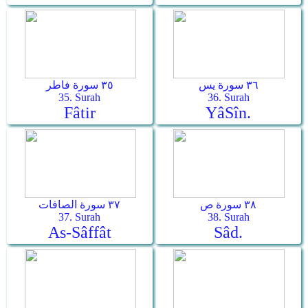
٣٦ سورة يس
٣٥ سورة فاطر
35. Surah
36. Surah
Fâtir
Yâ­Sîn.
٣٨ سورة ص
٣٧ سورة الصافات
37. Surah
38. Surah
As-Sâffât
Sâd.