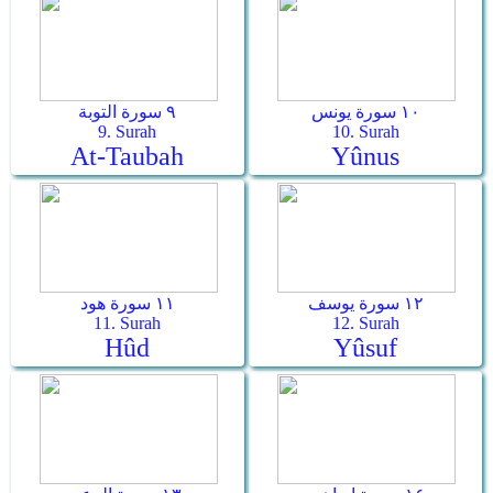
١٠ سورة يونس
٩ سورة التوبة
9. Surah
10. Surah
At-Taubah
Yûnus
١٢ سورة يوسف
١١ سورة هود
11. Surah
12. Surah
Hûd
Yûsuf