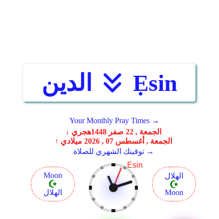
Ẹsin
الدين