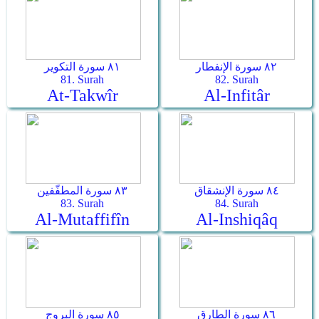
٨٢ سورة الإنفطار
٨١ سورة التكوير
81. Surah
82. Surah
At-Takwîr
Al-Infitâr
٨٤ سورة الإنشقاق
٨٣ سورة المطفّفين
83. Surah
84. Surah
Al-Mutaffifîn
Al-Inshiqâq
٨٦ سورة الطارق
٨٥ سورة البروج