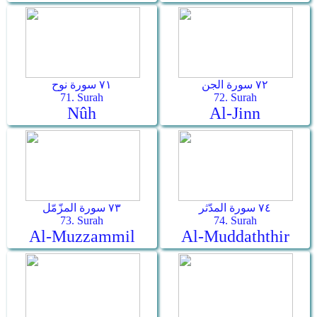
٧٢ سورة الجن
٧١ سورة نوح
71. Surah
72. Surah
Nûh
Al-Jinn
٧٤ سورة المدّثر
٧٣ سورة المزّمّل
73. Surah
74. Surah
Al-Muzzammil
Al-Muddaththir