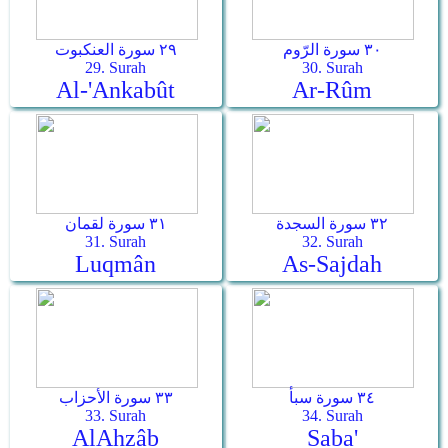
٣٠ سورة الرّوم
٢٩ سورة العنكبوت
29. Surah
30. Surah
Al-'Ankabût
Ar-­Rûm
٣٢ سورة السجدة
٣١ سورة لقمان
31. Surah
32. Surah
Luqmân
As-­Sajdah
٣٤ سورة سبأ
٣٣ سورة الأحزاب
33. Surah
34. Surah
Al­Ahzâb
Saba'