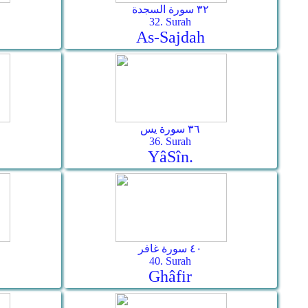
٣٢ سورة السجدة
32. Surah
As-­Sajdah
٣٦ سورة يس
36. Surah
Yâ­Sîn.
٤٠ سورة غافر
40. Surah
Ghâfir