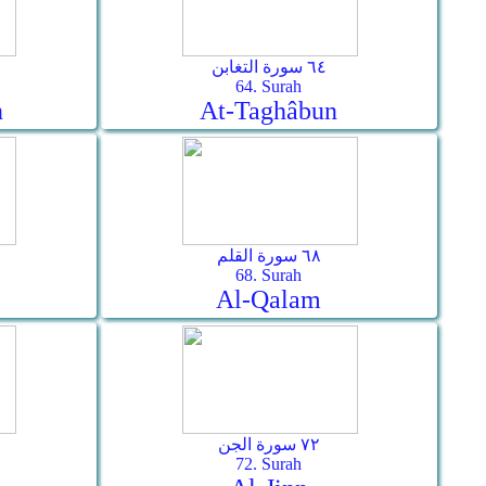
٦٤ سورة التغابن
64. Surah
n
At-Taghâbun
٦٨ سورة القلم
68. Surah
Al-Qalam
٧٢ سورة الجن
72. Surah