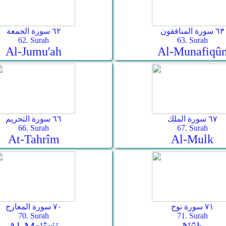
٦٣ سورة المنافقون
٦٢ سورة الجمعة
62. Surah
63. Surah
Al-Jumu'ah
Al-Munafiqû
٦٧ سورة الملك
٦٦ سورة التحريم
66. Surah
67. Surah
At-Tahrîm
Al-Mulk
٧١ سورة نوح
٧٠ سورة المعارج
70. Surah
71. Surah