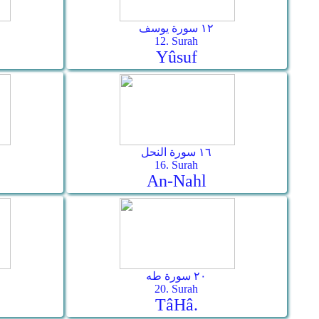
١٢ سورة يوسف
12. Surah
Yûsuf
١٦ سورة النحل
16. Surah
An-Nahl
٢٠ سورة طه
20. Surah
Tâ­Hâ.