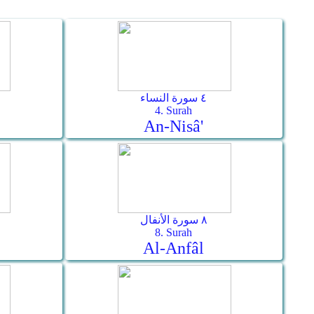
٤ سورة النساء
4. Surah
An-Nisâ'
٨ سورة الأنفال
8. Surah
Al-Anfâl