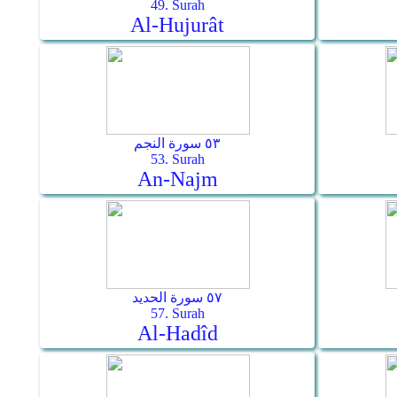
49. Surah
Al-Hujurât
٥٣ سورة النجم
53. Surah
An-Najm
٥٧ سورة الحديد
57. Surah
Al-Hadîd