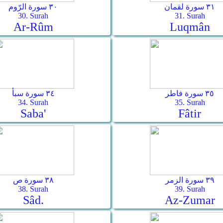
٣١ سورة لقمان
٣٠ سورة الرّوم
30. Surah
31. Surah
Ar-­Rûm
Luqmân
٣٥ سورة فاطر
٣٤ سورة سبأ
34. Surah
35. Surah
Saba'
Fâtir
٣٩ سورة الزمر
٣٨ سورة ص
38. Surah
39. Surah
Sâd.
Az-Zumar