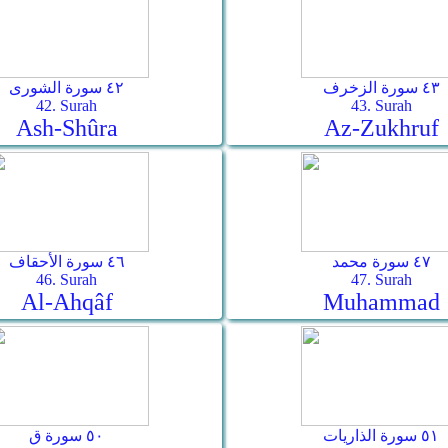
٤٣ سورة الزخرف
٤٢ سورة الشورى
42. Surah
43. Surah
Ash-Shûra
Az-Zukhruf
٤٧ سورة محمد
٤٦ سورة الأحقاف
46. Surah
47. Surah
Al-Ahqâf
Muhammad
٥١ سورة الذاريات
٥٠ سورة ق