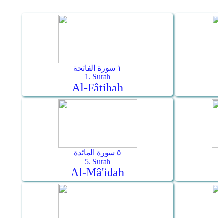
١ سورة الفاتحة
1. Surah
Al-Fâtihah
٥ سورة المائدة
5. Surah
Al-Mâ'idah