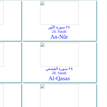
٢٤ سورة النّور
24. Surah
An-Nûr
٢٨ سورة القصص
28. Surah
Al-Qasas