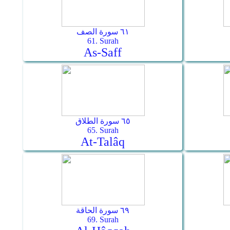
٦١ سورة الصف
61. Surah
As-Saff
٦٥ سورة الطلاق
65. Surah
At-Talâq
٦٩ سورة الحاقة
69. Surah