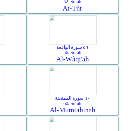
52. Surah
At-Tûr
٥٦ سورة الواقعة
56. Surah
Al-Wâqi'ah
٦٠ سورة الممتحنة
60. Surah
Al-Mumtahinah