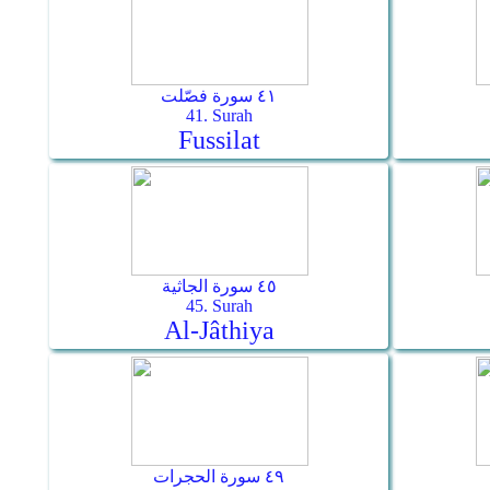
٤١ سورة فصّلت
41. Surah
Fussilat
٤٥ سورة الجاثية
45. Surah
Al-Jâthiya
٤٩ سورة الحجرات