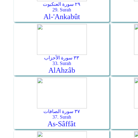
٢٩ سورة العنكبوت
29. Surah
Al-'Ankabût
٣٣ سورة الأحزاب
33. Surah
Al­Ahzâb
٣٧ سورة الصافات
37. Surah
As-Sâffât