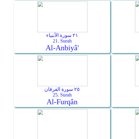
٢١ سورة الأنبياء
21. Surah
Al-Anbiyâ'
٢٥ سورة الفرقان
25. Surah
Al-Furqân