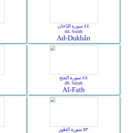
٤٤ سورة الدّخان
44. Surah
Ad-Dukhân
٤٨ سورة الفتح
48. Surah
Al-Fath
٥٢ سورة الطور