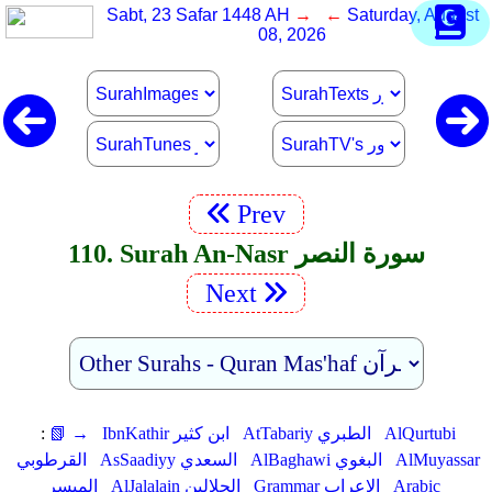
Sabt, 23 Safar 1448 AH
→ ←
Saturday, August
08, 2026
Prev
110. Surah An-Nasr سورة النصر
Next
AlQurtubi
AtTabariy الطبري
IbnKathir ابن كثير
📗 →
:
AlMuyassar
AlBaghawi البغوي
AsSaadiyy السعدي
القرطوبي
Arabic
Grammar الإعراب
AlJalalain الجلالين
الميسر