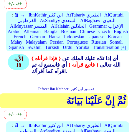
+/-
-/+
AlQurtubi
AtTabariy الطبري
IbnKathir ابن كثير
📗 →
:
AlBaghawi البغوي
AsSaadiyy السعدي
القرطوبي
Grammar الإعراب
AlJalalain الجلالين
AlMuyassar الميسر
Arabic
Albanian
Bangla
Bosnian
Chinese
Czech
English
French
German
Hausa
Indonesian
Japanese
Korean
Malay
Malayalam
Persian
Portuguese
Russian
Somali
Spanish
Swahili
Turkish
Urdu
Yoruba
Transliteration [+]
أي إذا تلاه عليك الملك عن
{ فإذا قرأناه }
الأية
الله تعالى
{ فاتبع قرآنه }
أي فاستمع له ثم
18
اقرأه كما أقرأك.
تفسير ابن كثير
Tafseer Ibn Katheer
ثُمَّ إِنَّ عَلَيْنَا بَيَانَهُ
+/-
-/+
AlQurtubi
AtTabariy الطبري
IbnKathir ابن كثير
📗 →
:
AlBaghawi البغوي
AsSaadiyy السعدي
القرطوبي