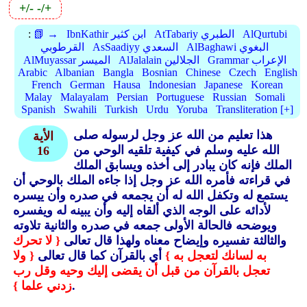
+/-
-/+
AlQurtubi
AtTabariy الطبري
IbnKathir ابن كثير
📗 →
:
AlBaghawi البغوي
AsSaadiyy السعدي
القرطوبي
Grammar الإعراب
AlJalalain الجلالين
AlMuyassar الميسر
Arabic
Albanian
Bangla
Bosnian
Chinese
Czech
English
French
German
Hausa
Indonesian
Japanese
Korean
Malay
Malayalam
Persian
Portuguese
Russian
Somali
Spanish
Swahili
Turkish
Urdu
Yoruba
Transliteration [+]
هذا تعليم من الله عز وجل لرسوله صلى
الأية
الله عليه وسلم في كيفية تلقيه الوحي من
16
الملك فإنه كان يبادر إلى أخذه ويسابق الملك
في قراءته فأمره الله عز وجل إذا جاءه الملك بالوحي أن
يستمع له وتكفل الله له أن يجمعه في صدره وأن ييسره
لأدائه على الوجه الذي ألقاه إليه وأن يبينه له ويفسره
ويوضحه فالحالة الأولى جمعه في صدره والثانية تلاوته
والثالثة تفسيره وإيضاح معناه ولهذا قال تعالى
{ لا تحرك
به لسانك لتعجل به }
أي بالقرآن كما قال تعالى
{ ولا
تعجل بالقرآن من قبل أن يقضى إليك وحيه وقل رب
.
زدني علما }