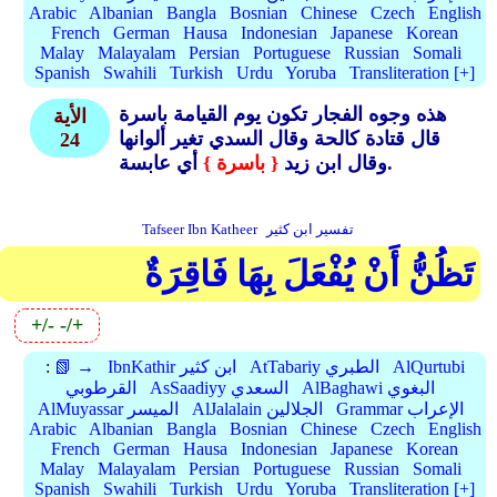
Arabic
Albanian
Bangla
Bosnian
Chinese
Czech
English
French
German
Hausa
Indonesian
Japanese
Korean
Malay
Malayalam
Persian
Portuguese
Russian
Somali
Spanish
Swahili
Turkish
Urdu
Yoruba
Transliteration [+]
هذه وجوه الفجار تكون يوم القيامة باسرة
الأية
قال قتادة كالحة وقال السدي تغير ألوانها
24
أي عابسة.
وقال ابن زيد
{ باسرة }
تفسير ابن كثير
Tafseer Ibn Katheer
تَظُنُّ أَنْ يُفْعَلَ بِهَا فَاقِرَةٌ
+/-
-/+
AlQurtubi
AtTabariy الطبري
IbnKathir ابن كثير
📗 →
:
AlBaghawi البغوي
AsSaadiyy السعدي
القرطوبي
Grammar الإعراب
AlJalalain الجلالين
AlMuyassar الميسر
Arabic
Albanian
Bangla
Bosnian
Chinese
Czech
English
French
German
Hausa
Indonesian
Japanese
Korean
Malay
Malayalam
Persian
Portuguese
Russian
Somali
Spanish
Swahili
Turkish
Urdu
Yoruba
Transliteration [+]