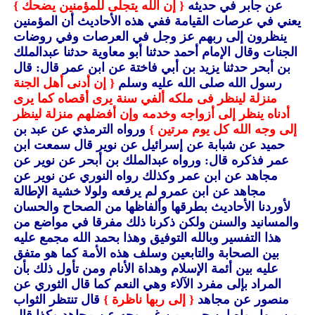
عن جابر في حديثه
{ إن الله يتجلى للمؤمنين يضحك }
يعني في عرصات القيامة ففي هذه الأحاديث أن المؤمنين
ينظرون إلى ربهم عز وجل في العرصات وفي روضات
الجنات وقال الإمام أحمد حدثنا أبو معاوية حدثنا عبدالملك
بن أبحر حدثنا يزيد بن أبي فاختة عن ابن عمر قال: قال
رسول الله صلى الله عليه وسلم
{ إن أدنى أهل الجنة
منزلة لينظر فى ملكه ألفي سنة يرى أقصاه كما يرى
أدناه ينظر إلى أزواجه وخدمه وإن أفضلهم منزلة لينظر
إلى وجه الله كل يوم مرتين }
ورواه الترمذي عن عبد بن
حميد عن شبابة عن إسرائيل عن نوير قال سمعت ابن
عمر فذكره قال: ورواه عبدالملك بن أبحر عن نوير عن
مجاهد عن ابن عمر وكذلك رواه النوري عن نوير عن
مجاهد عن ابن عمرو لم يرفعه ولولا خشية الإطالة
لأوردنا الأحاديث بطرقها وألفاظها من الصحاح والحسان
والمسانيد والسنن ولكن ذكرنا ذلك مفرقا في مواضع من
هذا التفسير وبالله التوفيق وهذا بحمد الله مجمع عليه
بين الصحابة والتابعين وسلف هذه الأمة كما هو متفق
عليه بين أئمة الإسلام وهداة الأنام ومن تأول ذلك بأن
المراد بإلى مفرد الآلاء وهي النعم كما قال الثوري عن
منصور عن مجاهد
{ إلى ربها ناظرة }
قال تنتظر الثواب