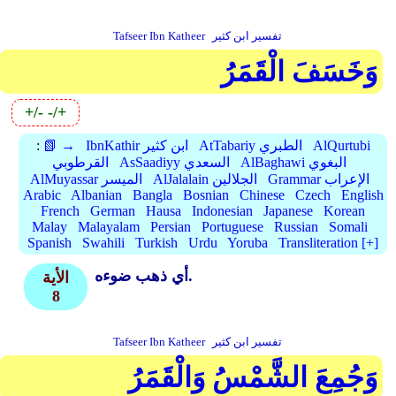
تفسير ابن كثير
Tafseer Ibn Katheer
وَخَسَفَ الْقَمَرُ
+/-
-/+
AlQurtubi
AtTabariy الطبري
IbnKathir ابن كثير
📗 →
:
AlBaghawi البغوي
AsSaadiyy السعدي
القرطوبي
Grammar الإعراب
AlJalalain الجلالين
AlMuyassar الميسر
Arabic
Albanian
Bangla
Bosnian
Chinese
Czech
English
French
German
Hausa
Indonesian
Japanese
Korean
Malay
Malayalam
Persian
Portuguese
Russian
Somali
Spanish
Swahili
Turkish
Urdu
Yoruba
Transliteration [+]
أي ذهب ضوءه.
الأية
8
تفسير ابن كثير
Tafseer Ibn Katheer
وَجُمِعَ الشَّمْسُ وَالْقَمَرُ