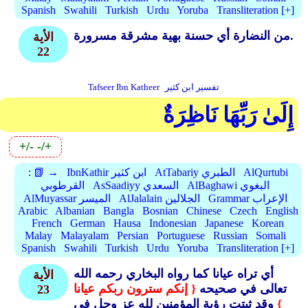
Spanish
Swahili
Turkish
Urdu
Yoruba
Transliteration [+]
من النضارة أي حسنة بهية مشرقة مسرورة.
الأية
22
تفسير ابن كثير
Tafseer Ibn Katheer
إِلَىٰ رَبِّهَا نَاظِرَةٌ
+/-
-/+
AlQurtubi
AtTabariy الطبري
IbnKathir ابن كثير
📗 →
:
AlBaghawi البغوي
AsSaadiyy السعدي
القرطوبي
Grammar الإعراب
AlJalalain الجلالين
AlMuyassar الميسر
Arabic
Albanian
Bangla
Bosnian
Chinese
Czech
English
French
German
Hausa
Indonesian
Japanese
Korean
Malay
Malayalam
Persian
Portuguese
Russian
Somali
Spanish
Swahili
Turkish
Urdu
Yoruba
Transliteration [+]
أي تراه عيانا كما رواه البخاري رحمه الله
الأية
تعالى في صحيحه
{ إنكم سترون ربكم عيانا
23
}
وقد ثبتت رؤية المؤمنين لله عز وجل في