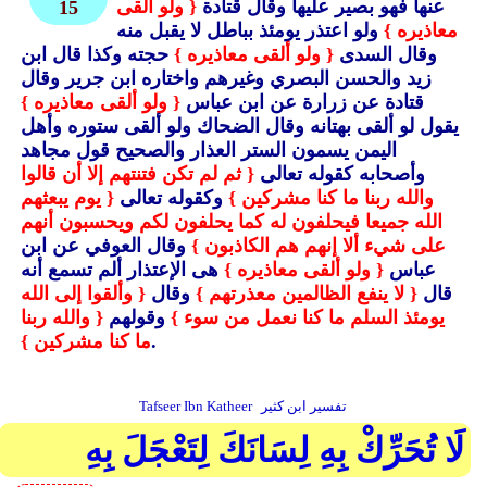
عنها فهو بصير عليها وقال قتادة
{ ولو ألقى
15
معاذيره }
ولو اعتذر يومئذ بباطل لا يقبل منه
وقال السدى
{ ولو ألقى معاذيره }
حجته وكذا قال ابن
زيد والحسن البصري وغيرهم واختاره ابن جرير وقال
قتادة عن زرارة عن ابن عباس
{ ولو ألقى معاذيره }
يقول لو ألقى بهتانه وقال الضحاك ولو ألقى ستوره وأهل
اليمن يسمون الستر العذار والصحيح قول مجاهد
وأصحابه كقوله تعالى
{ ثم لم تكن فتنتهم إلا أن قالوا
والله ربنا ما كنا مشركين }
وكقوله تعالى
{ يوم يبعثهم
الله جميعا فيحلفون له كما يحلفون لكم ويحسبون أنهم
على شيء ألا إنهم هم الكاذبون }
وقال العوفي عن ابن
عباس
{ ولو ألقى معاذيره }
هى الإعتذار ألم تسمع أنه
قال
{ لا ينفع الظالمين معذرتهم }
وقال
{ وألقوا إلى الله
يومئذ السلم ما كنا نعمل من سوء }
وقولهم
{ والله ربنا
.
ما كنا مشركين }
تفسير ابن كثير
Tafseer Ibn Katheer
لَا تُحَرِّكْ بِهِ لِسَانَكَ لِتَعْجَلَ بِهِ