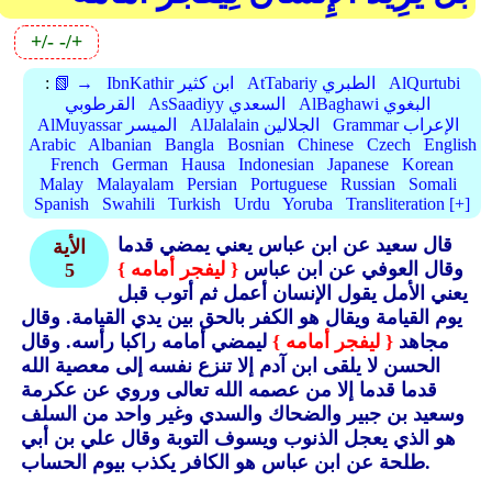
+/-
-/+
AlQurtubi
AtTabariy الطبري
IbnKathir ابن كثير
📗 →
:
AlBaghawi البغوي
AsSaadiyy السعدي
القرطوبي
Grammar الإعراب
AlJalalain الجلالين
AlMuyassar الميسر
Arabic
Albanian
Bangla
Bosnian
Chinese
Czech
English
French
German
Hausa
Indonesian
Japanese
Korean
Malay
Malayalam
Persian
Portuguese
Russian
Somali
Spanish
Swahili
Turkish
Urdu
Yoruba
Transliteration [+]
قال سعيد عن ابن عباس يعني يمضي قدما
الأية
وقال العوفي عن ابن عباس
{ ليفجر أمامه }
5
يعني الأمل يقول الإنسان أعمل ثم أتوب قبل
يوم القيامة ويقال هو الكفر بالحق بين يدي القيامة.
وقال
مجاهد
{ ليفجر أمامه }
ليمضي أمامه راكبا رأسه.
وقال
الحسن لا يلقى ابن آدم إلا تنزع نفسه إلى معصية الله
قدما قدما إلا من عصمه الله تعالى وروي عن عكرمة
وسعيد بن جبير والضحاك والسدي وغير واحد من السلف
هو الذي يعجل الذنوب ويسوف التوبة وقال علي بن أبي
طلحة عن ابن عباس هو الكافر يكذب بيوم الحساب.