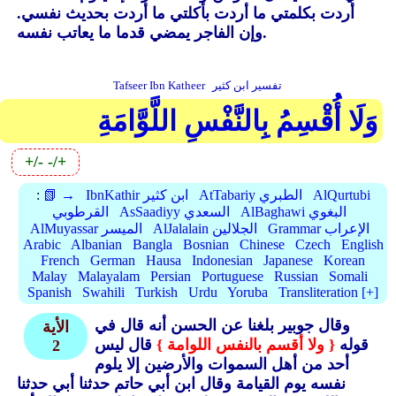
أردت بكلمتي ما أردت بأكلتي ما أردت بحديث نفسي.
وإن الفاجر يمضي قدما ما يعاتب نفسه.
تفسير ابن كثير
Tafseer Ibn Katheer
وَلَا أُقْسِمُ بِالنَّفْسِ اللَّوَّامَةِ
+/-
-/+
AlQurtubi
AtTabariy الطبري
IbnKathir ابن كثير
📗 →
:
AlBaghawi البغوي
AsSaadiyy السعدي
القرطوبي
Grammar الإعراب
AlJalalain الجلالين
AlMuyassar الميسر
Arabic
Albanian
Bangla
Bosnian
Chinese
Czech
English
French
German
Hausa
Indonesian
Japanese
Korean
Malay
Malayalam
Persian
Portuguese
Russian
Somali
Spanish
Swahili
Turkish
Urdu
Yoruba
Transliteration [+]
وقال جوبير بلغنا عن الحسن أنه قال في
الأية
قوله
{ ولا أقسم بالنفس اللوامة }
قال ليس
2
أحد من أهل السموات والأرضين إلا يلوم
نفسه يوم القيامة وقال ابن أبي حاتم حدثنا أبي حدثنا