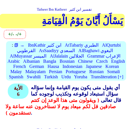
تفسير ابن كثير
Tafseer Ibn Katheer
يَسْأَلُ أَيَّانَ يَوْمُ الْقِيَامَةِ
+/-
-/+
AlQurtubi
AtTabariy الطبري
IbnKathir ابن كثير
📗 →
:
AlBaghawi البغوي
AsSaadiyy السعدي
القرطوبي
Grammar الإعراب
AlJalalain الجلالين
AlMuyassar الميسر
Arabic
Albanian
Bangla
Bosnian
Chinese
Czech
English
French
German
Hausa
Indonesian
Japanese
Korean
Malay
Malayalam
Persian
Portuguese
Russian
Somali
Spanish
Swahili
Turkish
Urdu
Yoruba
Transliteration [+]
أي يقول متى يكون يوم القيامة وإنما سؤاله
الأية
سؤال استبعاد لوقوعه وتكذيب لوجوده كما
6
قال تعالى
{ ويقولون متى هذا الوعد إن كنتم
صادقين قل لكم ميعاد يوم لا تستأخرون عنه ساعة ولا
.
تستقدمون }