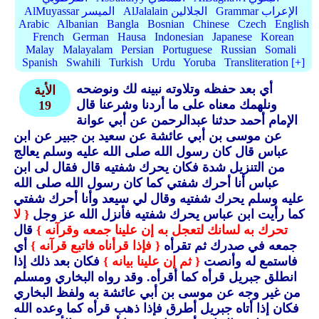
Grammar الإعراب
AlJalalain الجلالين
AlMuyassar الميسر
Arabic
Albanian
Bangla
Bosnian
Chinese
Czech
English
French
German
Hausa
Indonesian
Japanese
Korean
Malay
Malayalam
Persian
Portuguese
Russian
Somali
Spanish
Swahili
Turkish
Urdu
Yoruba
Transliteration [+]
أي بعد حفظه وتلاوته نبينه لك ونوضحه
الأية
ونلهمك معناه على ما أردنا وشرعنا قال
19
الإمام أحمد حدثنا عبدالرحمن عن أبي عوانة
عن موسى بن أبي عائشة عن سعيد بن جبير عن ابن
عباس قال كان رسول الله صلى الله عليه وسلم يعالج
من التنزيل شدة فكان يحرك شفتيه قال فقال لى ابن
عباس أنا أحرك شفتي كما كان رسول الله صلى الله
عليه وسلم يحرك شفتيه وقال لي سيعد وأنا أحرك شفتي
كما رأيت ابن عباس يحرك شفتيه فأنزل الله عز وجل
{ لا
تحرك به لسانك لتعجل به إن علينا جمعه وقرآنه }
قال
جمعه في صدرك ثم تقرأه
{ فإذا قرأناه فاتبع قرآنه }
أي
فاستمع له وأنصت
{ ثم إن علينا بيانه }
فكان بعد ذلك إذا
انطلق جبريل قرأه كما أقرأه.
وقد رواه البخاري ومسلم
من غير وجه عن موسى بن أبي عائشة به ولفظ البخاري
فكان إذا أتاه جبريل أطرق فإذا ذهب قرأه كما وعده الله