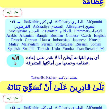
عِظَامَهُ
+/-
-/+
AlQurtubi
AtTabariy الطبري
IbnKathir ابن كثير
📗 →
:
AlBaghawi البغوي
AsSaadiyy السعدي
القرطوبي
Grammar الإعراب
AlJalalain الجلالين
AlMuyassar الميسر
Arabic
Albanian
Bangla
Bosnian
Chinese
Czech
English
French
German
Hausa
Indonesian
Japanese
Korean
Malay
Malayalam
Persian
Portuguese
Russian
Somali
Spanish
Swahili
Turkish
Urdu
Yoruba
Transliteration [+]
أي يوم القيامة أيظن أنا لا نقدر على إعادة
الأية
عظامه وجمعها من أماكنها المتفرقة.
3
تفسير ابن كثير
Tafseer Ibn Katheer
بَلَىٰ قَادِرِينَ عَلَىٰ أَنْ نُسَوِّيَ بَنَانَهُ
+/-
-/+
AlQurtubi
AtTabariy الطبري
IbnKathir ابن كثير
📗 →
: