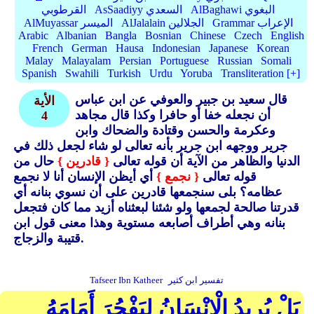
AlBaghawi البغوي
AsSaadiyy السعدي
القرطوبي
Grammar الإعراب
AlJalalain الجلالين
AlMuyassar الميسر
Arabic
Albanian
Bangla
Bosnian
Chinese
Czech
English
French
German
Hausa
Indonesian
Japanese
Korean
Malay
Malayalam
Persian
Portuguese
Russian
Somali
Spanish
Swahili
Turkish
Urdu
Yoruba
Transliteration [+]
قال سعيد بن جبير والعوفي عن ابن عباس
الأية
أن نجعله خفا أو حافرا وكذا قال مجاهد
4
وعكرمة والحسن وقتادة والضحاك وابن
جرير ووجهه ابن جرير بأنه تعالى لو شاء لجعل ذلك في
الدنيا والظاهر من الآية أن قوله تعالى
{ قادرين }
حال من
قوله تعالى
{ نجمع }
أي أيظن الإنسان أنا لا نجمع
عظامه؟ بلى سنجمعها قادرين على أن نسوي بنانه أي
قدرتنا صالحة لجمعها ولو شئنا لبعثناه أزيد مما كان فتجعل
بنانه وهي أطراف أصابعه مستوية وهذا معنى قول ابن
قتيبة والزجاج.
تفسير ابن كثير
Tafseer Ibn Katheer
بَلْ يُرِيدُ الْإِنْسَانُ لِيَفْجُرَ أَمَامَهُ