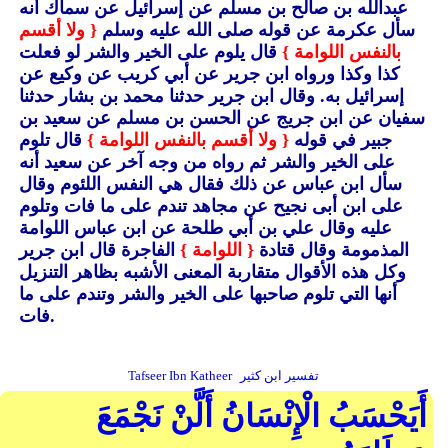
عبدالله بن صالح بن مسلم عن إسرائيل عن سماك أنه
سأل عكرمة عن قوله صلى الله عليه وسلم
{ ولا أقسم
بالنفس اللوامة }
قال يلوم على الخير والشر لو فعلت
كذا وكذا ورواه ابن جرير عن أبي كريب عن وكيع عن
إسرائيل به.
وقال ابن جرير حدثنا محمد بن بشار حدثنا
سفيان عن ابن جريج عن الحسن بن مسلم عن سعيد بن
جبير في قوله
{ ولا أقسم بالنفس اللوامة }
قال تلوم
على الخير والشر ثم رواه من وجه آخر عن سعيد أنه
سأل ابن عباس عن ذلك فقال هي النفس اللئوم وقال
على ابن أبى نجيح عن مجاهد تندم على ما فات وتلوم
عليه وقال علي بن أبي طلحة عن ابن عباس اللوامة
المذمومة وقال قتادة
{ اللوامة }
الفاجرة قال ابن جرير
وكل هذه الأقوال متقاربة المعنى الأشبه بظاهر التنزيل
أنها التي تلوم صاحبها على الخير والشر وتندم على ما
فات.
تفسير ابن كثير
Tafseer Ibn Katheer
أَيَحْسَبُ الْإِنْسَانُ أَلَّنْ نَجْمَعَ