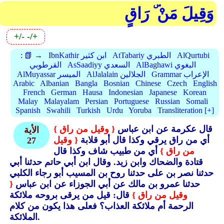
وَقِيلَ مَنْ ۜ رَاقٍ
+/-
-/+
AlQurtubi
AtTabariy الطبري
IbnKathir ابن كثير
📗 →
:
AlBaghawi البغوي
AsSaadiyy السعدي
القرطوبي
Grammar الإعراب
AlJalalain الجلالين
AlMuyassar الميسر
Arabic
Albanian
Bangla
Bosnian
Chinese
Czech
English
French
German
Hausa
Indonesian
Japanese
Korean
Malay
Malayalam
Persian
Portuguese
Russian
Somali
Spanish
Swahili
Turkish
Urdu
Yoruba
Transliteration [+]
قال عكرمة عن ابن عباس
{ وقيل من راق }
الأية
أي من راق يرقي وكذا قال أبو قلابة
{ وقيل
27
من راق }
أي من طبيب شاف وكذا قال
قتادة والضحاك وابن زيد.
وقال ابن أبي حاتم حدثنا أبي
حدثنا نصر بن على حدثنا روح بن المسيب أبو رجاء الكلبي
حدثنا عمرو بن مالك عن أبي الجوزاء عن ابن عباس
{
وقيل من راق }
قال: قيل من يرقى بروحه ملائكة
الرحمة أم ملائكة العذاب؟ فعلى هذا يكون من كلام
الملائكة.