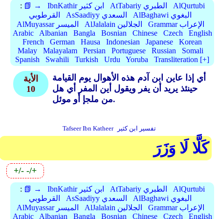
AlQurtubi
AtTabariy الطبري
IbnKathir ابن كثير
📗 →
:
AlBaghawi البغوي
AsSaadiyy السعدي
القرطوبي
Grammar الإعراب
AlJalalain الجلالين
AlMuyassar الميسر
Arabic
Albanian
Bangla
Bosnian
Chinese
Czech
English
French
German
Hausa
Indonesian
Japanese
Korean
Malay
Malayalam
Persian
Portuguese
Russian
Somali
Spanish
Swahili
Turkish
Urdu
Yoruba
Transliteration [+]
أي إذا عاين ابن آدم هذه الأهوال يوم القيامة
الأية
حينئذ يريد أن يفر ويقول أين المفر أي هل
10
من ملجإ أو موئل.
تفسير ابن كثير
Tafseer Ibn Katheer
كَلَّا لَا وَزَرَ
+/-
-/+
AlQurtubi
AtTabariy الطبري
IbnKathir ابن كثير
📗 →
:
AlBaghawi البغوي
AsSaadiyy السعدي
القرطوبي
Grammar الإعراب
AlJalalain الجلالين
AlMuyassar الميسر
Arabic
Albanian
Bangla
Bosnian
Chinese
Czech
English