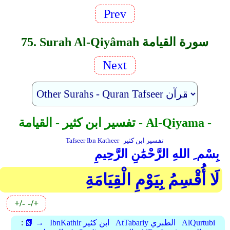
Prev
75. Surah Al-Qiyâmah سورة القيامة
Next
تفسير ابن كثير - القيامة - Al-Qiyama -
تفسير ابن كثير
Tafseer Ibn Katheer
بِسْم ِ اللهِ الرَّحْمَٰنِ الرَّحِيمِ
لَا أُقْسِمُ بِيَوْمِ الْقِيَامَةِ
+/-
-/+
AlQurtubi
AtTabariy الطبري
IbnKathir ابن كثير
📗 →
: