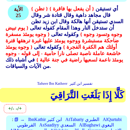
أي تستيقن
{ أن يفعل بها فاقرة }
{ تظن }
الأية
قال مجاهد داهية وقال قتادة شر وقال
25
السدي تستيقن أنها هالكة وقال ابن زيد تظن
أن ستدخل النار وهذا المقام كفوله تعالى
{ يوم تبيض
وجوه وتسود وجوه }
وكقوله تعالى
{ وجوه يومئذ مسفرة
ضاحكة مستبشرة ووجوه يومئذ عليها غبرة ترهقها قترة
أولئك هم الكفرة الفجرة }
وكقوله تعالى
{ وجوه يومئذ
خاشعة عاملة ناصبة تصلى نارا حامية - إلى قوله - وجوه
يومئذ ناعمة لسعيها راضية في جنة عالية }
في أشباه ذلك
من الآيات والسياقات.
تفسير ابن كثير
Tafseer Ibn Katheer
كَلَّا إِذَا بَلَغَتِ التَّرَاقِيَ
+/-
-/+
AlQurtubi
AtTabariy الطبري
IbnKathir ابن كثير
📗 →
:
AlBaghawi البغوي
AsSaadiyy السعدي
القرطوبي