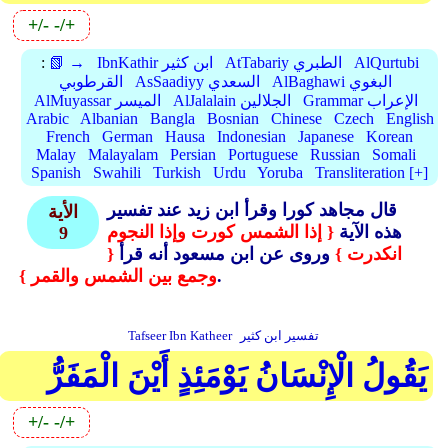
+/-
-/+
AlQurtubi
AtTabariy الطبري
IbnKathir ابن كثير
📗 →
:
AlBaghawi البغوي
AsSaadiyy السعدي
القرطوبي
Grammar الإعراب
AlJalalain الجلالين
AlMuyassar الميسر
Arabic
Albanian
Bangla
Bosnian
Chinese
Czech
English
French
German
Hausa
Indonesian
Japanese
Korean
Malay
Malayalam
Persian
Portuguese
Russian
Somali
Spanish
Swahili
Turkish
Urdu
Yoruba
Transliteration [+]
قال مجاهد كورا وقرأ ابن زيد عند تفسير
الأية
هذه الآية
{ إذا الشمس كورت وإذا النجوم
9
انكدرت }
وروى عن ابن مسعود أنه قرأ
{
.
وجمع بين الشمس والقمر }
تفسير ابن كثير
Tafseer Ibn Katheer
يَقُولُ الْإِنْسَانُ يَوْمَئِذٍ أَيْنَ الْمَفَرُّ
+/-
-/+