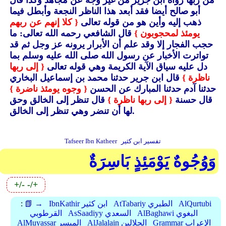
من ربها رواه ابن جرير من غير وجه عن مجاهد وكذا قال
أبو صالح أيضا فقد أبعد هذا الناظر النجعة وأبطل فيما
ذهب إليه وأين هو من قوله تعالى
{ كلا إنهم عن ربهم
يومئذ لمحجوبون }
قال الشافعي رحمه الله تعالى: ما
حجب الفجار إلا وقد علم أن الأبرار يرونه عز وجل ثم قد
تواترت الأخبار عن رسول الله صلى الله عليه وسلم بما
دل عليه سياق الآية الكريمة وهي قوله تعالى
{ إلى ربها
ناظرة }
قال ابن جرير حدثنا محمد بن إسماعيل البخاري
حدثنا آدم حدثنا المبارك عن الحسن
{ وجوه يومئذ ناضرة }
قال حسنة
{ إلى ربها ناظرة }
قال تنظر إلى الخالق وحق
لها أن تنضر وهي تنظر إلى الخالق.
تفسير ابن كثير
Tafseer Ibn Katheer
وَوُجُوهٌ يَوْمَئِذٍ بَاسِرَةٌ
+/-
-/+
AlQurtubi
AtTabariy الطبري
IbnKathir ابن كثير
📗 →
:
AlBaghawi البغوي
AsSaadiyy السعدي
القرطوبي
Grammar الإعراب
AlJalalain الجلالين
AlMuyassar الميسر