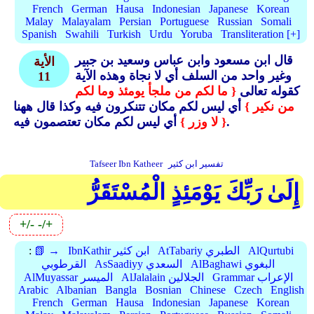
French
German
Hausa
Indonesian
Japanese
Korean
Malay
Malayalam
Persian
Portuguese
Russian
Somali
Spanish
Swahili
Turkish
Urdu
Yoruba
Transliteration [+]
قال ابن مسعود وابن عباس وسعيد بن جبير
الأية
وغير واحد من السلف أي لا نجاة وهذه الآية
11
كقوله تعالى
{ ما لكم من ملجأ يومئذ وما لكم
من نكير }
أي ليس لكم مكان تتنكرون فيه وكذا قال ههنا
أي ليس لكم مكان تعتصمون فيه.
{ لا وزر }
تفسير ابن كثير
Tafseer Ibn Katheer
إِلَىٰ رَبِّكَ يَوْمَئِذٍ الْمُسْتَقَرُّ
+/-
-/+
AlQurtubi
AtTabariy الطبري
IbnKathir ابن كثير
📗 →
:
AlBaghawi البغوي
AsSaadiyy السعدي
القرطوبي
Grammar الإعراب
AlJalalain الجلالين
AlMuyassar الميسر
Arabic
Albanian
Bangla
Bosnian
Chinese
Czech
English
French
German
Hausa
Indonesian
Japanese
Korean