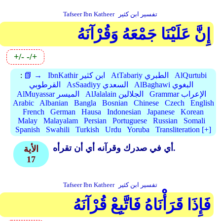
تفسير ابن كثير
Tafseer Ibn Katheer
إِنَّ عَلَيْنَا جَمْعَهُ وَقُرْآنَهُ
+/-
-/+
AlQurtubi
AtTabariy الطبري
IbnKathir ابن كثير
📗 →
:
AlBaghawi البغوي
AsSaadiyy السعدي
القرطوبي
Grammar الإعراب
AlJalalain الجلالين
AlMuyassar الميسر
Arabic
Albanian
Bangla
Bosnian
Chinese
Czech
English
French
German
Hausa
Indonesian
Japanese
Korean
Malay
Malayalam
Persian
Portuguese
Russian
Somali
Spanish
Swahili
Turkish
Urdu
Yoruba
Transliteration [+]
أي في صدرك وقرآنه أي أن تقرأه.
الأية
17
تفسير ابن كثير
Tafseer Ibn Katheer
فَإِذَا قَرَأْنَاهُ فَاتَّبِعْ قُرْآنَهُ