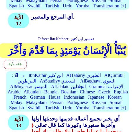
Malay
Malayalam
Persian
Portuguese
Russian
Somali
Spanish
Swahili
Turkish
Urdu
Yoruba
Transliteration [+]
أي المرجع والمصير.
الأية
12
تفسير ابن كثير
Tafseer Ibn Katheer
يُنَبَّأُ الْإِنْسَانُ يَوْمَئِذٍ بِمَا قَدَّمَ وَأَخَّرَ
+/-
-/+
AlQurtubi
AtTabariy الطبري
IbnKathir ابن كثير
📗 →
:
AlBaghawi البغوي
AsSaadiyy السعدي
القرطوبي
Grammar الإعراب
AlJalalain الجلالين
AlMuyassar الميسر
Arabic
Albanian
Bangla
Bosnian
Chinese
Czech
English
French
German
Hausa
Indonesian
Japanese
Korean
Malay
Malayalam
Persian
Portuguese
Russian
Somali
Spanish
Swahili
Turkish
Urdu
Yoruba
Transliteration [+]
أي يخبر بجميع أعماله قديمها وحديثها أولها
الأية
وآخرها صغيرها وكبيرها كما قال تعالى
{
13
ووجدوا ما عملوا حاضرا ولا يظلم ربك أحدا