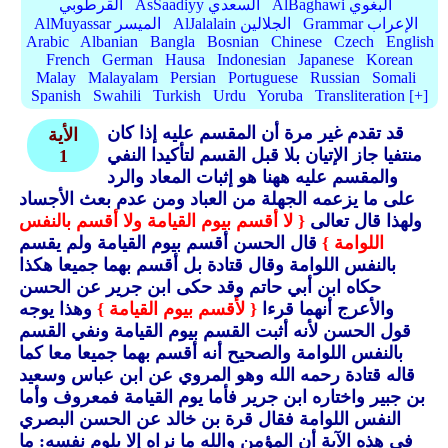
AlBaghawi البغوي
AsSaadiyy السعدي
القرطوبي
Grammar الإعراب
AlJalalain الجلالين
AlMuyassar الميسر
Arabic
Albanian
Bangla
Bosnian
Chinese
Czech
English
French
German
Hausa
Indonesian
Japanese
Korean
Malay
Malayalam
Persian
Portuguese
Russian
Somali
Spanish
Swahili
Turkish
Urdu
Yoruba
Transliteration [+]
قد تقدم غير مرة أن المقسم عليه إذا كان
الأية
منتفيا جاز الإتيان بلا قبل القسم لتأكيدا النفي
1
والمقسم عليه ههنا هو إثبات المعاد والرد
على ما يزعمه الجهلة من العباد ومن عدم بعث الأجساد
ولهذا قال تعالى
{ لا أقسم بيوم القيامة ولا أقسم بالنفس
اللوامة }
قال الحسن أقسم بيوم القيامة ولم يقسم
بالنفس اللوامة وقال قتادة بل أقسم بهما جميعا هكذا
حكاه ابن أبي حاتم وقد حكى ابن جرير عن الحسن
والأعرج أنهما قرءا
{ لأقسم بيوم القيامة }
وهذا يوجه
قول الحسن لأنه أثبت القسم بيوم القيامة ونفي القسم
بالنفس اللوامة والصحيح أنه أقسم بهما جميعا معا كما
قاله قتادة رحمه الله وهو المروي عن ابن عباس وسعيد
بن جبير واختاره ابن جرير فأما يوم القيامة فمعروف وأما
النفس اللوامة فقال قرة بن خالد عن الحسن البصري
في هذه الآية أن المؤمن والله ما نراه إلا يلوم نفسه: ما