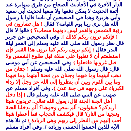
الدار الآخرة في الأحاديث الصحاح من طرق متواترة عند
أئمة الحديث لا يمكن دفعها ولا منعها لحديث أبي سعيد
وأبي هريرة وهما في الصحيحين أن ناسا قالوا يا رسول
الله هل نرى ربنا يوم القيامة؟ فقال
{ هل تضارون في
رؤية الشمس والقمر ليس دونهما سحاب؟ }
قالوا لا قال
{ فإنكم ترون ربكم كذلك }
. وفي الصحيحين عن جرير
قال نظر رسول الله صلى الله عليه وسلم إلى القمر ليلة
البدر فقال
{ إنكم ترون ربكم كما ترون هذا القمر فإن
استطعتم أن لا تغلبوا على صلاة قبل طلوع الشمس ولا
قبل غروبها فافعلوا }
وفي الصحيحين عن أبي موسى
قال: قال رسول الله صلى الله عليه وسلم
{ جنتان من
ذهب آنيتهما وما فيهما وجنتان من فضة آنيتهما وما فيهما
وما بين القوم وبين أن ينظروا إلى الله عز وجل إلا رداء
الكبرياء على وجهه في جنة عدن }
. وفي أفراد مسلم عن
صهيب عن النبي صلى الله عليه وسلم قال
{ إذا دخل
أهل الجنة الجنة قال: يقول الله تعالى: تريدون شيئا
أزيدكم؟ فيقولون: ألم تبيض وجوهنا؟ ألم تدخلنا الجنة
وتنجينا من النار؟ قال فيكشف الحجاب فما أعطوا شيئا
أحب إليهم من النظر إلى ربهم وهي الزيادة }
ثم تلا هذه
الآية للذين أحسنوا الحسنى وزيادة }
. وفي أفراد مسلم