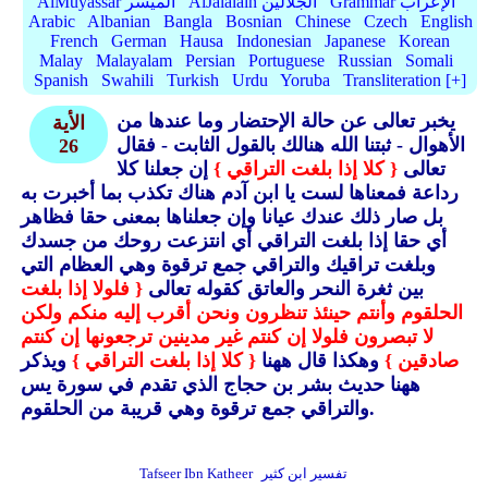
Grammar الإعراب
AlJalalain الجلالين
AlMuyassar الميسر
Arabic
Albanian
Bangla
Bosnian
Chinese
Czech
English
French
German
Hausa
Indonesian
Japanese
Korean
Malay
Malayalam
Persian
Portuguese
Russian
Somali
Spanish
Swahili
Turkish
Urdu
Yoruba
Transliteration [+]
يخبر تعالى عن حالة الإحتضار وما عندها من
الأية
الأهوال - ثبتنا الله هنالك بالقول الثابت - فقال
26
تعالى
{ كلا إذا بلغت التراقي }
إن جعلنا كلا
رداعة فمعناها لست يا ابن آدم هناك تكذب بما أخبرت به
بل صار ذلك عندك عيانا وإن جعلناها بمعنى حقا فظاهر
أي حقا إذا بلغت التراقي أي انتزعت روحك من جسدك
وبلغت تراقيك والتراقي جمع ترقوة وهي العظام التي
بين ثغرة النحر والعاتق كقوله تعالى
{ فلولا إذا بلغت
الحلقوم وأنتم حينئذ تنظرون ونحن أقرب إليه منكم ولكن
لا تبصرون فلولا إن كنتم غير مدينين ترجعونها إن كنتم
صادقين }
وهكذا قال ههنا
{ كلا إذا بلغت التراقي }
ويذكر
ههنا حديث بشر بن حجاج الذي تقدم في سورة يس
والتراقي جمع ترقوة وهي قريبة من الحلقوم.
تفسير ابن كثير
Tafseer Ibn Katheer