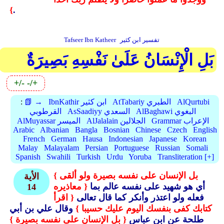
}
.
تفسير ابن كثير
Tafseer Ibn Katheer
بَلِ الْإِنْسَانُ عَلَىٰ نَفْسِهِ بَصِيرَةٌ
+/-
-/+
AlQurtubi
AtTabariy الطبري
IbnKathir ابن كثير
📗 →
:
AlBaghawi البغوي
AsSaadiyy السعدي
القرطوبي
Grammar الإعراب
AlJalalain الجلالين
AlMuyassar الميسر
Arabic
Albanian
Bangla
Bosnian
Chinese
Czech
English
French
German
Hausa
Indonesian
Japanese
Korean
Malay
Malayalam
Persian
Portuguese
Russian
Somali
Spanish
Swahili
Turkish
Urdu
Yoruba
Transliteration [+]
{ بل الإنسان على نفسه بصيرة ولو ألقى
الأية
أي هو شهيد على نفسه عالم بما
معاذيره }
14
فعله ولو اعتذر وأنكر كما قال تعالى
{ اقرأ
كتابك كفى بنفسك اليوم عليك حسيبا }
وقال علي بن أبي
طلحة عن ابن عباس
{ بل الإنسان على نفسه بصيرة }