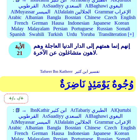
AlBaghawi البغوي
AsSaadiyy السعدي
القرطوبي
Grammar الإعراب
AlJalalain الجلالين
AlMuyassar الميسر
Arabic
Albanian
Bangla
Bosnian
Chinese
Czech
English
French
German
Hausa
Indonesian
Japanese
Korean
Malay
Malayalam
Persian
Portuguese
Russian
Somali
Spanish
Swahili
Turkish
Urdu
Yoruba
Transliteration [+]
إنهم إنما همتهم إلى الدار الدنيا العاجلة وهم
الأية
لاهون متشاغلون عن الآخرة.
21
تفسير ابن كثير
Tafseer Ibn Katheer
وُجُوهٌ يَوْمَئِذٍ نَاضِرَةٌ
+/-
-/+
AlQurtubi
AtTabariy الطبري
IbnKathir ابن كثير
📗 →
:
AlBaghawi البغوي
AsSaadiyy السعدي
القرطوبي
Grammar الإعراب
AlJalalain الجلالين
AlMuyassar الميسر
Arabic
Albanian
Bangla
Bosnian
Chinese
Czech
English
French
German
Hausa
Indonesian
Japanese
Korean
Malay
Malayalam
Persian
Portuguese
Russian
Somali