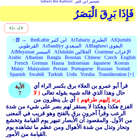
تفسير ابن كثير
Tafseer Ibn Katheer
فَإِذَا بَرِقَ الْبَصَرُ
+/-
-/+
AlQurtubi
AtTabariy الطبري
IbnKathir ابن كثير
📗 →
:
AlBaghawi البغوي
AsSaadiyy السعدي
القرطوبي
Grammar الإعراب
AlJalalain الجلالين
AlMuyassar الميسر
Arabic
Albanian
Bangla
Bosnian
Chinese
Czech
English
French
German
Hausa
Indonesian
Japanese
Korean
Malay
Malayalam
Persian
Portuguese
Russian
Somali
Spanish
Swahili
Turkish
Urdu
Yoruba
Transliteration [+]
قرأ أبو عمرو بن العلاء برق بكسر الراء أي
الأية
حال وهذا الذي قاله شبيه بقوله تعالى
{ لا
7
يرتد إليهم طرفهم }
أي بل ينظرون من
الفزع هكذا وهكذا لا يستقر لهم بصر على شيء من شدة
الرعب وقرأ آخرون برق بالفتح وهو قريب في المعنى
من الأول.
والمقصود أن الأبصار تنبهر يوم القيامة وتخشع
وتحار وتذل من شدة الأهوال ومن عظم ما تشاهده يوم
القيامة من الأمور.