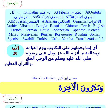
+/-
-/+
AlQurtubi
AtTabariy الطبري
IbnKathir ابن كثير
📗 →
:
AlBaghawi البغوي
AsSaadiyy السعدي
القرطوبي
Grammar الإعراب
AlJalalain الجلالين
AlMuyassar الميسر
Arabic
Albanian
Bangla
Bosnian
Chinese
Czech
English
French
German
Hausa
Indonesian
Japanese
Korean
Malay
Malayalam
Persian
Portuguese
Russian
Somali
Spanish
Swahili
Turkish
Urdu
Yoruba
Transliteration [+]
أي إنما يحملهم على التكذيب بيوم القيامة
الأية
ومخالفة ما أنزله الله عز وجل على رسوله
20
صلى الله عليه وسلم من الوحي الحق
والقرآن العظيم.
تفسير ابن كثير
Tafseer Ibn Katheer
وَتَذَرُونَ الْآخِرَةَ
+/-
-/+
AlQurtubi
AtTabariy الطبري
IbnKathir ابن كثير
📗 →
: