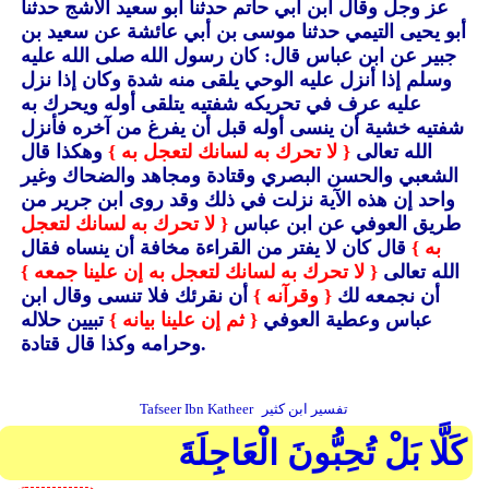
عز وجل وقال ابن أبي حاتم حدثنا أبو سعيد الأشج حدثنا
أبو يحيى التيمي حدثنا موسى بن أبي عائشة عن سعيد بن
جبير عن ابن عباس قال: كان رسول الله صلى الله عليه
وسلم إذا أنزل عليه الوحي يلقى منه شدة وكان إذا نزل
عليه عرف في تحريكه شفتيه يتلقى أوله ويحرك به
شفتيه خشية أن ينسى أوله قبل أن يفرغ من آخره فأنزل
الله تعالى
{ لا تحرك به لسانك لتعجل به }
وهكذا قال
الشعبي والحسن البصري وقتادة ومجاهد والضحاك وغير
واحد إن هذه الآية نزلت في ذلك وقد روى ابن جرير من
طريق العوفي عن ابن عباس
{ لا تحرك به لسانك لتعجل
به }
قال كان لا يفتر من القراءة مخافة أن ينساه فقال
الله تعالى
{ لا تحرك به لسانك لتعجل به إن علينا جمعه }
أن نجمعه لك
{ وقرآنه }
أن نقرئك فلا تنسى وقال ابن
عباس وعطية العوفي
{ ثم إن علينا بيانه }
تبيين حلاله
وحرامه وكذا قال قتادة.
تفسير ابن كثير
Tafseer Ibn Katheer
كَلَّا بَلْ تُحِبُّونَ الْعَاجِلَةَ