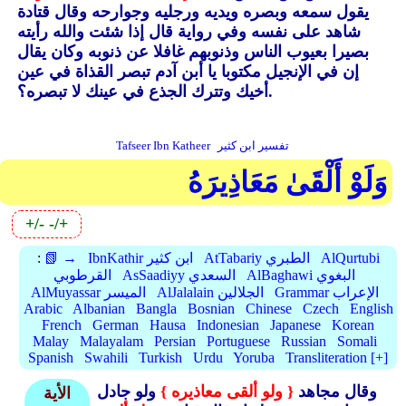
يقول سمعه وبصره ويديه ورجليه وجوارحه وقال قتادة
شاهد على نفسه وفي رواية قال إذا شئت والله رأيته
بصيرا بعيوب الناس وذنوبهم غافلا عن ذنوبه وكان يقال
إن في الإنجيل مكتوبا يا أبن آدم تبصر القذاة في عين
أخيك وتترك الجذع في عينك لا تبصره؟.
تفسير ابن كثير
Tafseer Ibn Katheer
وَلَوْ أَلْقَىٰ مَعَاذِيرَهُ
+/-
-/+
AlQurtubi
AtTabariy الطبري
IbnKathir ابن كثير
📗 →
:
AlBaghawi البغوي
AsSaadiyy السعدي
القرطوبي
Grammar الإعراب
AlJalalain الجلالين
AlMuyassar الميسر
Arabic
Albanian
Bangla
Bosnian
Chinese
Czech
English
French
German
Hausa
Indonesian
Japanese
Korean
Malay
Malayalam
Persian
Portuguese
Russian
Somali
Spanish
Swahili
Turkish
Urdu
Yoruba
Transliteration [+]
وقال مجاهد
{ ولو ألقى معاذيره }
ولو جادل
الأية