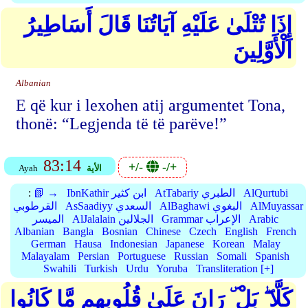
إِذَا تُتْلَىٰ عَلَيْهِ آيَاتُنَا قَالَ أَسَاطِيرُ
الْأَوَّلِينَ
Albanian
E që kur i lexohen atij argumentet Tona,
thonë: “Legjenda të të parëve!”
83:14
+/-
-/+
الأية
Ayah
AlQurtubi
AtTabariy الطبري
IbnKathir ابن كثير
📗 →
:
AlMuyassar
AlBaghawi البغوي
AsSaadiyy السعدي
القرطوبي
Arabic
Grammar الإعراب
AlJalalain الجلالين
الميسر
Albanian
Bangla
Bosnian
Chinese
Czech
English
French
German
Hausa
Indonesian
Japanese
Korean
Malay
Malayalam
Persian
Portuguese
Russian
Somali
Spanish
Swahili
Turkish
Urdu
Yoruba
Transliteration [+]
كَلَّا ۖ بَلْ ۜ رَانَ عَلَىٰ قُلُوبِهِم مَّا كَانُوا