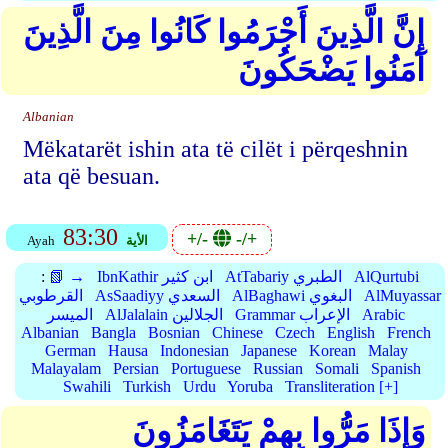
إِنَّ الَّذِينَ أَجْرَمُوا كَانُوا مِنَ الَّذِينَ
آمَنُوا يَضْحَكُونَ
Albanian
Mëkatarët ishin ata të cilët i përqeshnin
ata që besuan.
83:30
+/-
-/+
الأية
Ayah
AlQurtubi
AtTabariy الطبري
IbnKathir ابن كثير
📗 →
:
AlMuyassar
AlBaghawi البغوي
AsSaadiyy السعدي
القرطوبي
Arabic
Grammar الإعراب
AlJalalain الجلالين
الميسر
Albanian
Bangla
Bosnian
Chinese
Czech
English
French
German
Hausa
Indonesian
Japanese
Korean
Malay
Malayalam
Persian
Portuguese
Russian
Somali
Spanish
Swahili
Turkish
Urdu
Yoruba
Transliteration [+]
وَإِذَا مَرُّوا بِهِمْ يَتَغَامَزُونَ