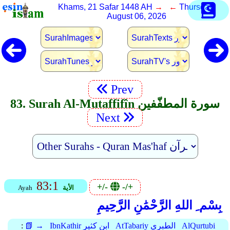
Khams, 21 Safar 1448 AH
→ ←
Thursday,
August 06, 2026
Prev
83. Surah Al-Mutaffifîn سورة المطفّفين
Next
83:1
+/-
-/+
الأية
Ayah
بِسْم ِ اللهِ الرَّحْمَٰنِ الرَّحِيمِ
AlQurtubi
AtTabariy الطبري
IbnKathir ابن كثير
📗 →
: