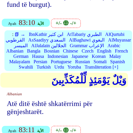
fund të burgut).
83:10
+/-
-/+
الأية
Ayah
AlQurtubi
AtTabariy الطبري
IbnKathir ابن كثير
📗 →
:
AlMuyassar
AlBaghawi البغوي
AsSaadiyy السعدي
القرطوبي
Arabic
Grammar الإعراب
AlJalalain الجلالين
الميسر
Albanian
Bangla
Bosnian
Chinese
Czech
English
French
German
Hausa
Indonesian
Japanese
Korean
Malay
Malayalam
Persian
Portuguese
Russian
Somali
Spanish
Swahili
Turkish
Urdu
Yoruba
Transliteration [+]
وَيْلٌ يَوْمَئِذٍ لِّلْمُكَذِّبِينَ
Albanian
Atë ditë është shkatërrimi për
gënjeshtarët.
83:11
+/-
-/+
الأية
Ayah