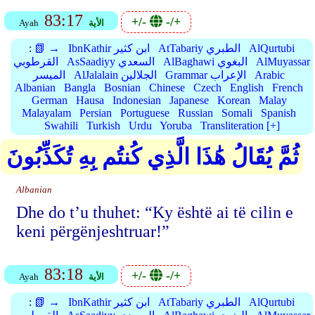
83:17
+/-
-/+
الأية
Ayah
AlQurtubi
AtTabariy الطبري
IbnKathir ابن كثير
📗 →
:
AlMuyassar
AlBaghawi البغوي
AsSaadiyy السعدي
القرطوبي
Arabic
Grammar الإعراب
AlJalalain الجلالين
الميسر
Albanian
Bangla
Bosnian
Chinese
Czech
English
French
German
Hausa
Indonesian
Japanese
Korean
Malay
Malayalam
Persian
Portuguese
Russian
Somali
Spanish
Swahili
Turkish
Urdu
Yoruba
Transliteration [+]
ثُمَّ يُقَالُ هَٰذَا الَّذِي كُنتُم بِهِ تُكَذِّبُونَ
Albanian
Dhe do t’u thuhet: “Ky është ai të cilin e
keni përgënjeshtruar!”
83:18
+/-
-/+
الأية
Ayah
AlQurtubi
AtTabariy الطبري
IbnKathir ابن كثير
📗 →
: