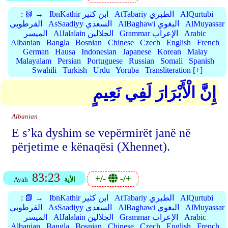
AlQurtubi
AtTabariy الطبري
IbnKathir ابن كثير
📗 →
:
AlMuyassar
AlBaghawi البغوي
AsSaadiyy السعدي
القرطوبي
Arabic
Grammar الإعراب
AlJalalain الجلالين
الميسر
Albanian
Bangla
Bosnian
Chinese
Czech
English
French
German
Hausa
Indonesian
Japanese
Korean
Malay
Malayalam
Persian
Portuguese
Russian
Somali
Spanish
Swahili
Turkish
Urdu
Yoruba
Transliteration [+]
إِنَّ الْأَبْرَارَ لَفِي نَعِيمٍ
Albanian
E s’ka dyshim se vepërmirët janë në
përjetime e kënaqësi (Xhennet).
83:23
+/-
-/+
الأية
Ayah
AlQurtubi
AtTabariy الطبري
IbnKathir ابن كثير
📗 →
:
AlMuyassar
AlBaghawi البغوي
AsSaadiyy السعدي
القرطوبي
Arabic
Grammar الإعراب
AlJalalain الجلالين
الميسر
Albanian
Bangla
Bosnian
Chinese
Czech
English
French