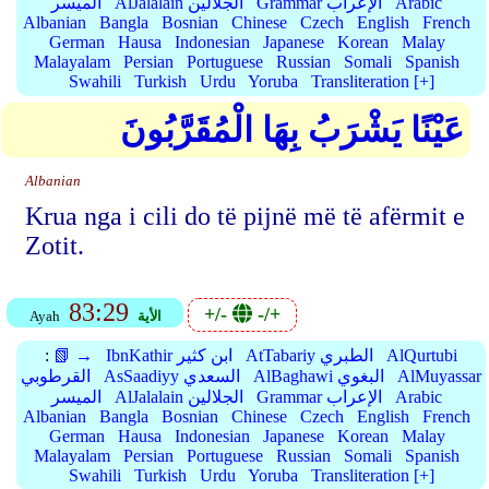
Arabic
Grammar الإعراب
AlJalalain الجلالين
الميسر
Albanian
Bangla
Bosnian
Chinese
Czech
English
French
German
Hausa
Indonesian
Japanese
Korean
Malay
Malayalam
Persian
Portuguese
Russian
Somali
Spanish
Swahili
Turkish
Urdu
Yoruba
Transliteration [+]
عَيْنًا يَشْرَبُ بِهَا الْمُقَرَّبُونَ
Albanian
Krua nga i cili do të pijnë më të afërmit e
Zotit.
83:29
+/-
-/+
الأية
Ayah
AlQurtubi
AtTabariy الطبري
IbnKathir ابن كثير
📗 →
:
AlMuyassar
AlBaghawi البغوي
AsSaadiyy السعدي
القرطوبي
Arabic
Grammar الإعراب
AlJalalain الجلالين
الميسر
Albanian
Bangla
Bosnian
Chinese
Czech
English
French
German
Hausa
Indonesian
Japanese
Korean
Malay
Malayalam
Persian
Portuguese
Russian
Somali
Spanish
Swahili
Turkish
Urdu
Yoruba
Transliteration [+]