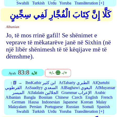
Swahili
Turkish
Urdu
Yoruba
Transliteration [+]
كَلَّا إِنَّ كِتَابَ الْفُجَّارِ لَفِي سِجِّينٍ
Albanian
Jo, të mos rrinë gafil! Se shënimet e
veprave të mëkatarëve janë në Sixhin (në
një libër shënimesh të të këqijave më të
dëmshme).
83:8
+/-
-/+
الأية
Ayah
AlQurtubi
AtTabariy الطبري
IbnKathir ابن كثير
📗 →
:
AlMuyassar
AlBaghawi البغوي
AsSaadiyy السعدي
القرطوبي
Arabic
Grammar الإعراب
AlJalalain الجلالين
الميسر
Albanian
Bangla
Bosnian
Chinese
Czech
English
French
German
Hausa
Indonesian
Japanese
Korean
Malay
Malayalam
Persian
Portuguese
Russian
Somali
Spanish
Swahili
Turkish
Urdu
Yoruba
Transliteration [+]