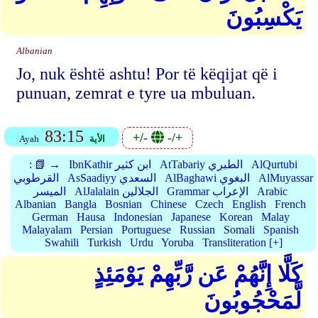
يَكْسِبُونَ
Albanian
Jo, nuk është ashtu! Por të këqijat që i
punuan, zemrat e tyre ua mbuluan.
83:15
+/-
-/+
الأية
Ayah
AlQurtubi
AtTabariy الطبري
IbnKathir ابن كثير
📗 →
:
AlMuyassar
AlBaghawi البغوي
AsSaadiyy السعدي
القرطوبي
Arabic
Grammar الإعراب
AlJalalain الجلالين
الميسر
Albanian
Bangla
Bosnian
Chinese
Czech
English
French
German
Hausa
Indonesian
Japanese
Korean
Malay
Malayalam
Persian
Portuguese
Russian
Somali
Spanish
Swahili
Turkish
Urdu
Yoruba
Transliteration [+]
كَلَّا إِنَّهُمْ عَن رَّبِّهِمْ يَوْمَئِذٍ
لَّمَحْجُوبُونَ