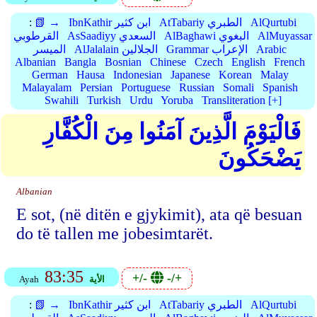
AlQurtubi
AtTabariy الطبري
IbnKathir ابن كثير
📗 →
:
AlMuyassar
AlBaghawi البغوي
AsSaadiyy السعدي
القرطوبي
Arabic
Grammar الإعراب
AlJalalain الجلالين
الميسر
Albanian
Bangla
Bosnian
Chinese
Czech
English
French
German
Hausa
Indonesian
Japanese
Korean
Malay
Malayalam
Persian
Portuguese
Russian
Somali
Spanish
Swahili
Turkish
Urdu
Yoruba
Transliteration [+]
فَالْيَوْمَ الَّذِينَ آمَنُوا مِنَ الْكُفَّارِ
يَضْحَكُونَ
Albanian
E sot, (në ditën e gjykimit), ata që besuan
do të tallen me jobesimtarët.
83:35
+/-
-/+
الأية
Ayah
AlQurtubi
AtTabariy الطبري
IbnKathir ابن كثير
📗 →
: