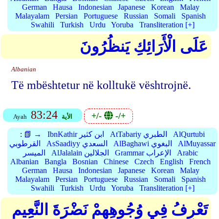
German
Hausa
Indonesian
Japanese
Korean
Malay
Malayalam
Persian
Portuguese
Russian
Somali
Spanish
Swahili
Turkish
Urdu
Yoruba
Transliteration [+]
عَلَى الْأَرَائِكِ يَنظُرُونَ
Albanian
Të mbështetur në kolltukë vështrojnë.
83:24
+/-
-/+
الأية
Ayah
AlQurtubi
AtTabariy الطبري
IbnKathir ابن كثير
📗 →
:
AlMuyassar
AlBaghawi البغوي
AsSaadiyy السعدي
القرطوبي
Arabic
Grammar الإعراب
AlJalalain الجلالين
الميسر
Albanian
Bangla
Bosnian
Chinese
Czech
English
French
German
Hausa
Indonesian
Japanese
Korean
Malay
Malayalam
Persian
Portuguese
Russian
Somali
Spanish
Swahili
Turkish
Urdu
Yoruba
Transliteration [+]
تَعْرِفُ فِي وُجُوهِهِمْ نَضْرَةَ النَّعِيمِ