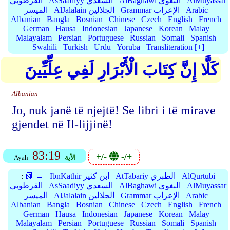
AlMuyassar
AlBaghawi البغوي
AsSaadiyy السعدي
القرطوبي
Arabic
Grammar الإعراب
AlJalalain الجلالين
الميسر
Albanian
Bangla
Bosnian
Chinese
Czech
English
French
German
Hausa
Indonesian
Japanese
Korean
Malay
Malayalam
Persian
Portuguese
Russian
Somali
Spanish
Swahili
Turkish
Urdu
Yoruba
Transliteration [+]
كَلَّا إِنَّ كِتَابَ الْأَبْرَارِ لَفِي عِلِّيِّينَ
Albanian
Jo, nuk janë të njejtë! Se libri i të mirave
gjendet në Il-lijjinë!
83:19
+/-
-/+
الأية
Ayah
AlQurtubi
AtTabariy الطبري
IbnKathir ابن كثير
📗 →
:
AlMuyassar
AlBaghawi البغوي
AsSaadiyy السعدي
القرطوبي
Arabic
Grammar الإعراب
AlJalalain الجلالين
الميسر
Albanian
Bangla
Bosnian
Chinese
Czech
English
French
German
Hausa
Indonesian
Japanese
Korean
Malay
Malayalam
Persian
Portuguese
Russian
Somali
Spanish