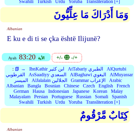
Swahili
Turkish
Urdu
Yoruba
Transliteration [+]
وَمَا أَدْرَاكَ مَا عِلِّيُّونَ
Albanian
E ku e di ti se çka është Ilijunë?
83:20
+/-
-/+
الأية
Ayah
AlQurtubi
AtTabariy الطبري
IbnKathir ابن كثير
📗 →
:
AlMuyassar
AlBaghawi البغوي
AsSaadiyy السعدي
القرطوبي
Arabic
Grammar الإعراب
AlJalalain الجلالين
الميسر
Albanian
Bangla
Bosnian
Chinese
Czech
English
French
German
Hausa
Indonesian
Japanese
Korean
Malay
Malayalam
Persian
Portuguese
Russian
Somali
Spanish
Swahili
Turkish
Urdu
Yoruba
Transliteration [+]
كِتَابٌ مَّرْقُومٌ
Albanian