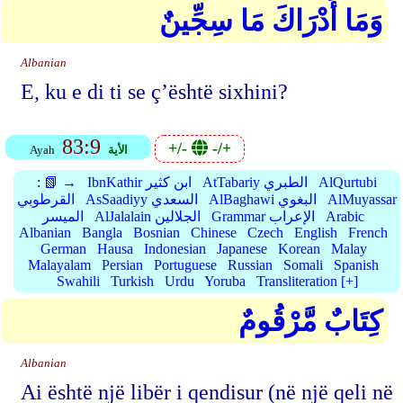
وَمَا أَدْرَاكَ مَا سِجِّينٌ
Albanian
E, ku e di ti se ç’është sixhini?
83:9
+/-
-/+
الأية
Ayah
AlQurtubi
AtTabariy الطبري
IbnKathir ابن كثير
📗 →
:
AlMuyassar
AlBaghawi البغوي
AsSaadiyy السعدي
القرطوبي
Arabic
Grammar الإعراب
AlJalalain الجلالين
الميسر
Albanian
Bangla
Bosnian
Chinese
Czech
English
French
German
Hausa
Indonesian
Japanese
Korean
Malay
Malayalam
Persian
Portuguese
Russian
Somali
Spanish
Swahili
Turkish
Urdu
Yoruba
Transliteration [+]
كِتَابٌ مَّرْقُومٌ
Albanian
Ai është një libër i qendisur (në një qeli në