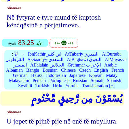
Albanian
Në fytyrat e tyre mund të kuptosh
kënaqësinë e përjetimeve.
83:25
+/-
-/+
الأية
Ayah
AlQurtubi
AtTabariy الطبري
IbnKathir ابن كثير
📗 →
:
AlMuyassar
AlBaghawi البغوي
AsSaadiyy السعدي
القرطوبي
Arabic
Grammar الإعراب
AlJalalain الجلالين
الميسر
Albanian
Bangla
Bosnian
Chinese
Czech
English
French
German
Hausa
Indonesian
Japanese
Korean
Malay
Malayalam
Persian
Portuguese
Russian
Somali
Spanish
Swahili
Turkish
Urdu
Yoruba
Transliteration [+]
يُسْقَوْنَ مِن رَّحِيقٍ مَّخْتُومٍ
Albanian
U jepet të pijnë pije në enë të mbyllura.