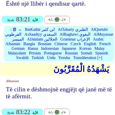
Është një llibër i qendisur qartë.
83:21
+/-
-/+
الأية
Ayah
AlQurtubi
AtTabariy الطبري
IbnKathir ابن كثير
📗 →
:
AlMuyassar
AlBaghawi البغوي
AsSaadiyy السعدي
القرطوبي
Arabic
Grammar الإعراب
AlJalalain الجلالين
الميسر
Albanian
Bangla
Bosnian
Chinese
Czech
English
French
German
Hausa
Indonesian
Japanese
Korean
Malay
Malayalam
Persian
Portuguese
Russian
Somali
Spanish
Swahili
Turkish
Urdu
Yoruba
Transliteration [+]
يَشْهَدُهُ الْمُقَرَّبُونَ
Albanian
Të cilin e dëshmojnë engjëjt që janë më të
të afërmit.
83:22
+/-
-/+
الأية
Ayah