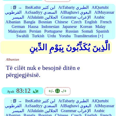
AlQurtubi
AtTabariy الطبري
IbnKathir ابن كثير
📗 →
:
AlMuyassar
AlBaghawi البغوي
AsSaadiyy السعدي
القرطوبي
Arabic
Grammar الإعراب
AlJalalain الجلالين
الميسر
Albanian
Bangla
Bosnian
Chinese
Czech
English
French
German
Hausa
Indonesian
Japanese
Korean
Malay
Malayalam
Persian
Portuguese
Russian
Somali
Spanish
Swahili
Turkish
Urdu
Yoruba
Transliteration [+]
الَّذِينَ يُكَذِّبُونَ بِيَوْمِ الدِّينِ
Albanian
Të cilët nuk e besojnë ditën e
përgjegjësisë.
83:12
+/-
-/+
الأية
Ayah
AlQurtubi
AtTabariy الطبري
IbnKathir ابن كثير
📗 →
:
AlMuyassar
AlBaghawi البغوي
AsSaadiyy السعدي
القرطوبي
Arabic
Grammar الإعراب
AlJalalain الجلالين
الميسر
Albanian
Bangla
Bosnian
Chinese
Czech
English
French