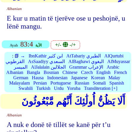
Albanian
E kur u matin të tjerëve ose u peshojnë, u
lënë mangu.
83:4
+/-
-/+
الأية
Ayah
AlQurtubi
AtTabariy الطبري
IbnKathir ابن كثير
📗 →
:
AlMuyassar
AlBaghawi البغوي
AsSaadiyy السعدي
القرطوبي
Arabic
Grammar الإعراب
AlJalalain الجلالين
الميسر
Albanian
Bangla
Bosnian
Chinese
Czech
English
French
German
Hausa
Indonesian
Japanese
Korean
Malay
Malayalam
Persian
Portuguese
Russian
Somali
Spanish
Swahili
Turkish
Urdu
Yoruba
Transliteration [+]
أَلَا يَظُنُّ أُولَٰئِكَ أَنَّهُم مَّبْعُوثُونَ
Albanian
A nuk e donë të tillët se kanë për t’u