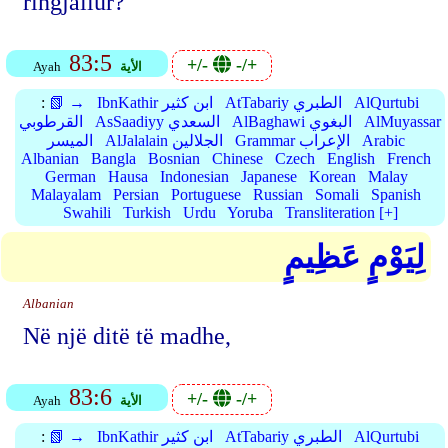
ringjallur?
83:5
+/-
-/+
الأية
Ayah
AlQurtubi
AtTabariy الطبري
IbnKathir ابن كثير
📗 →
:
AlMuyassar
AlBaghawi البغوي
AsSaadiyy السعدي
القرطوبي
Arabic
Grammar الإعراب
AlJalalain الجلالين
الميسر
Albanian
Bangla
Bosnian
Chinese
Czech
English
French
German
Hausa
Indonesian
Japanese
Korean
Malay
Malayalam
Persian
Portuguese
Russian
Somali
Spanish
Swahili
Turkish
Urdu
Yoruba
Transliteration [+]
لِيَوْمٍ عَظِيمٍ
Albanian
Në një ditë të madhe,
83:6
+/-
-/+
الأية
Ayah
AlQurtubi
AtTabariy الطبري
IbnKathir ابن كثير
📗 →
: