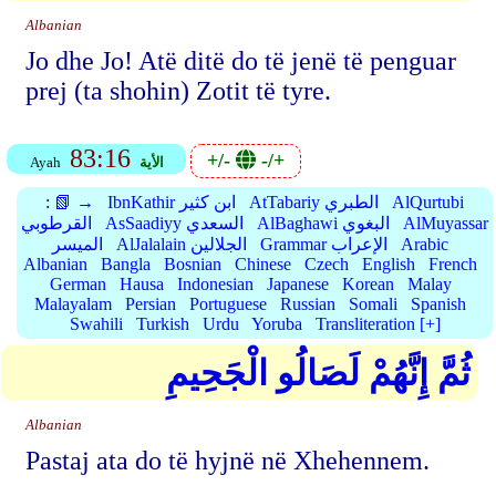
Albanian
Jo dhe Jo! Atë ditë do të jenë të penguar
prej (ta shohin) Zotit të tyre.
83:16
+/-
-/+
الأية
Ayah
AlQurtubi
AtTabariy الطبري
IbnKathir ابن كثير
📗 →
:
AlMuyassar
AlBaghawi البغوي
AsSaadiyy السعدي
القرطوبي
Arabic
Grammar الإعراب
AlJalalain الجلالين
الميسر
Albanian
Bangla
Bosnian
Chinese
Czech
English
French
German
Hausa
Indonesian
Japanese
Korean
Malay
Malayalam
Persian
Portuguese
Russian
Somali
Spanish
Swahili
Turkish
Urdu
Yoruba
Transliteration [+]
ثُمَّ إِنَّهُمْ لَصَالُو الْجَحِيمِ
Albanian
Pastaj ata do të hyjnë në Xhehennem.