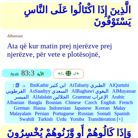
الَّذِينَ إِذَا اكْتَالُوا عَلَى النَّاسِ
يَسْتَوْفُونَ
Albanian
Ata që kur matin prej njerëzve prej
njerëzve, për vete e plotësojnë,
83:3
+/-
-/+
الأية
Ayah
AlQurtubi
AtTabariy الطبري
IbnKathir ابن كثير
📗 →
:
AlMuyassar
AlBaghawi البغوي
AsSaadiyy السعدي
القرطوبي
Arabic
Grammar الإعراب
AlJalalain الجلالين
الميسر
Albanian
Bangla
Bosnian
Chinese
Czech
English
French
German
Hausa
Indonesian
Japanese
Korean
Malay
Malayalam
Persian
Portuguese
Russian
Somali
Spanish
Swahili
Turkish
Urdu
Yoruba
Transliteration [+]
وَإِذَا كَالُوهُمْ أَو وَّزَنُوهُمْ يُخْسِرُونَ