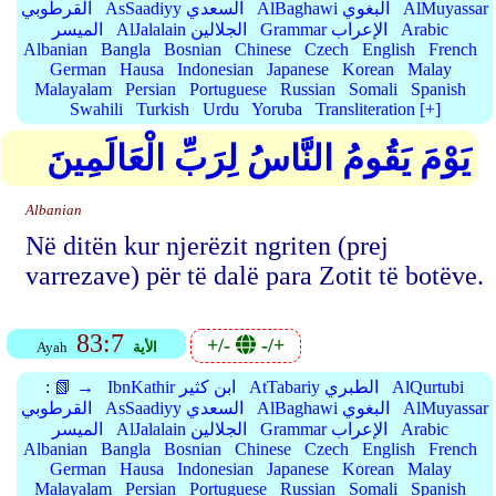
AlMuyassar
AlBaghawi البغوي
AsSaadiyy السعدي
القرطوبي
Arabic
Grammar الإعراب
AlJalalain الجلالين
الميسر
Albanian
Bangla
Bosnian
Chinese
Czech
English
French
German
Hausa
Indonesian
Japanese
Korean
Malay
Malayalam
Persian
Portuguese
Russian
Somali
Spanish
Swahili
Turkish
Urdu
Yoruba
Transliteration [+]
يَوْمَ يَقُومُ النَّاسُ لِرَبِّ الْعَالَمِينَ
Albanian
Në ditën kur njerëzit ngriten (prej
varrezave) për të dalë para Zotit të botëve.
83:7
+/-
-/+
الأية
Ayah
AlQurtubi
AtTabariy الطبري
IbnKathir ابن كثير
📗 →
:
AlMuyassar
AlBaghawi البغوي
AsSaadiyy السعدي
القرطوبي
Arabic
Grammar الإعراب
AlJalalain الجلالين
الميسر
Albanian
Bangla
Bosnian
Chinese
Czech
English
French
German
Hausa
Indonesian
Japanese
Korean
Malay
Malayalam
Persian
Portuguese
Russian
Somali
Spanish