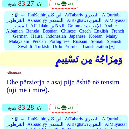
83:27
+/-
-/+
الأية
Ayah
AlQurtubi
AtTabariy الطبري
IbnKathir ابن كثير
📗 →
:
AlMuyassar
AlBaghawi البغوي
AsSaadiyy السعدي
القرطوبي
Arabic
Grammar الإعراب
AlJalalain الجلالين
الميسر
Albanian
Bangla
Bosnian
Chinese
Czech
English
French
German
Hausa
Indonesian
Japanese
Korean
Malay
Malayalam
Persian
Portuguese
Russian
Somali
Spanish
Swahili
Turkish
Urdu
Yoruba
Transliteration [+]
وَمِزَاجُهُ مِن تَسْنِيمٍ
Albanian
Dhe përzierja e asaj pije është në tensim
(uji më i mirë).
83:28
+/-
-/+
الأية
Ayah
AlQurtubi
AtTabariy الطبري
IbnKathir ابن كثير
📗 →
:
AlMuyassar
AlBaghawi البغوي
AsSaadiyy السعدي
القرطوبي