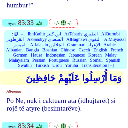
humbur!”
83:33
+/-
-/+
الأية
Ayah
AlQurtubi
AtTabariy الطبري
IbnKathir ابن كثير
📗 →
:
AlMuyassar
AlBaghawi البغوي
AsSaadiyy السعدي
القرطوبي
Arabic
Grammar الإعراب
AlJalalain الجلالين
الميسر
Albanian
Bangla
Bosnian
Chinese
Czech
English
French
German
Hausa
Indonesian
Japanese
Korean
Malay
Malayalam
Persian
Portuguese
Russian
Somali
Spanish
Swahili
Turkish
Urdu
Yoruba
Transliteration [+]
وَمَا أُرْسِلُوا عَلَيْهِمْ حَافِظِينَ
Albanian
Po Ne, nuk i caktuam ata (idhujtarët) si
rojë të atyre (besimtarëve).
83:34
+/-
-/+
الأية
Ayah