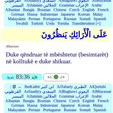
AlMuyassar
AlBaghawi البغوي
AsSaadiyy السعدي
القرطوبي
Arabic
Grammar الإعراب
AlJalalain الجلالين
الميسر
Albanian
Bangla
Bosnian
Chinese
Czech
English
French
German
Hausa
Indonesian
Japanese
Korean
Malay
Malayalam
Persian
Portuguese
Russian
Somali
Spanish
Swahili
Turkish
Urdu
Yoruba
Transliteration [+]
عَلَى الْأَرَائِكِ يَنظُرُونَ
Albanian
Duke qëndruar të mbështetur (besimtarët)
në kolltukë e duke shikuar.
83:36
+/-
-/+
الأية
Ayah
AlQurtubi
AtTabariy الطبري
IbnKathir ابن كثير
📗 →
:
AlMuyassar
AlBaghawi البغوي
AsSaadiyy السعدي
القرطوبي
Arabic
Grammar الإعراب
AlJalalain الجلالين
الميسر
Albanian
Bangla
Bosnian
Chinese
Czech
English
French
German
Hausa
Indonesian
Japanese
Korean
Malay
Malayalam
Persian
Portuguese
Russian
Somali
Spanish