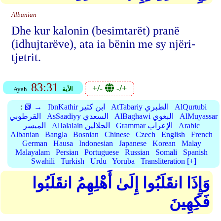
Albanian
Dhe kur kalonin (besimtarët) pranë
(idhujtarëve), ata ia bënin me sy njëri-
tjetrit.
83:31
+/-
-/+
الأية
Ayah
AlQurtubi
AtTabariy الطبري
IbnKathir ابن كثير
📗 →
:
AlMuyassar
AlBaghawi البغوي
AsSaadiyy السعدي
القرطوبي
Arabic
Grammar الإعراب
AlJalalain الجلالين
الميسر
Albanian
Bangla
Bosnian
Chinese
Czech
English
French
German
Hausa
Indonesian
Japanese
Korean
Malay
Malayalam
Persian
Portuguese
Russian
Somali
Spanish
Swahili
Turkish
Urdu
Yoruba
Transliteration [+]
وَإِذَا انقَلَبُوا إِلَىٰ أَهْلِهِمُ انقَلَبُوا
فَكِهِينَ