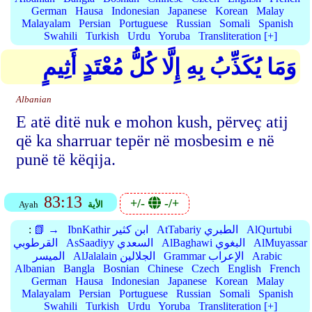
German
Hausa
Indonesian
Japanese
Korean
Malay
Malayalam
Persian
Portuguese
Russian
Somali
Spanish
Swahili
Turkish
Urdu
Yoruba
Transliteration [+]
وَمَا يُكَذِّبُ بِهِ إِلَّا كُلُّ مُعْتَدٍ أَثِيمٍ
Albanian
E atë ditë nuk e mohon kush, përveç atij
që ka sharruar tepër në mosbesim e në
punë të këqija.
83:13
+/-
-/+
الأية
Ayah
AlQurtubi
AtTabariy الطبري
IbnKathir ابن كثير
📗 →
:
AlMuyassar
AlBaghawi البغوي
AsSaadiyy السعدي
القرطوبي
Arabic
Grammar الإعراب
AlJalalain الجلالين
الميسر
Albanian
Bangla
Bosnian
Chinese
Czech
English
French
German
Hausa
Indonesian
Japanese
Korean
Malay
Malayalam
Persian
Portuguese
Russian
Somali
Spanish
Swahili
Turkish
Urdu
Yoruba
Transliteration [+]