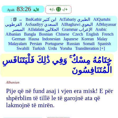
83:26
+/-
-/+
الأية
Ayah
AlQurtubi
AtTabariy الطبري
IbnKathir ابن كثير
📗 →
:
AlMuyassar
AlBaghawi البغوي
AsSaadiyy السعدي
القرطوبي
Arabic
Grammar الإعراب
AlJalalain الجلالين
الميسر
Albanian
Bangla
Bosnian
Chinese
Czech
English
French
German
Hausa
Indonesian
Japanese
Korean
Malay
Malayalam
Persian
Portuguese
Russian
Somali
Spanish
Swahili
Turkish
Urdu
Yoruba
Transliteration [+]
خِتَامُهُ مِسْكٌ ۚ وَفِي ذَٰلِكَ فَلْيَتَنَافَسِ
الْمُتَنَافِسُونَ
Albanian
Pije që në fund asaj i vjen era misk! E për
shpërblim të tillë le të garojnë ata që
lakmojnë të mirën.