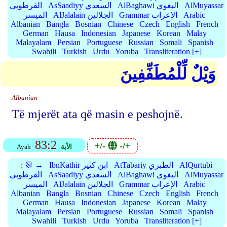
AlMuyassar
AlBaghawi البغوي
AsSaadiyy السعدي
القرطوبي
Arabic
Grammar الإعراب
AlJalalain الجلالين
الميسر
Albanian
Bangla
Bosnian
Chinese
Czech
English
French
German
Hausa
Indonesian
Japanese
Korean
Malay
Malayalam
Persian
Portuguese
Russian
Somali
Spanish
Swahili
Turkish
Urdu
Yoruba
Transliteration [+]
وَيْلٌ لِّلْمُطَفِّفِينَ
Albanian
Të mjerët ata që masin e peshojnë.
83:2
+/-
-/+
الأية
Ayah
AlQurtubi
AtTabariy الطبري
IbnKathir ابن كثير
📗 →
:
AlMuyassar
AlBaghawi البغوي
AsSaadiyy السعدي
القرطوبي
Arabic
Grammar الإعراب
AlJalalain الجلالين
الميسر
Albanian
Bangla
Bosnian
Chinese
Czech
English
French
German
Hausa
Indonesian
Japanese
Korean
Malay
Malayalam
Persian
Portuguese
Russian
Somali
Spanish
Swahili
Turkish
Urdu
Yoruba
Transliteration [+]