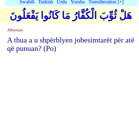
Swahili
Turkish
Urdu
Yoruba
Transliteration [+]
هَلْ ثُوِّبَ الْكُفَّارُ مَا كَانُوا يَفْعَلُونَ
Albanian
A thua a u shpërblyen jobesimtarët për atë
që punuan? (Po)