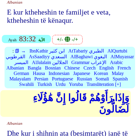
Albanian
E kur ktheheshin te familjet e veta,
ktheheshin të kënaqur.
83:32
+/-
-/+
الأية
Ayah
AlQurtubi
AtTabariy الطبري
IbnKathir ابن كثير
📗 →
:
AlMuyassar
AlBaghawi البغوي
AsSaadiyy السعدي
القرطوبي
Arabic
Grammar الإعراب
AlJalalain الجلالين
الميسر
Albanian
Bangla
Bosnian
Chinese
Czech
English
French
German
Hausa
Indonesian
Japanese
Korean
Malay
Malayalam
Persian
Portuguese
Russian
Somali
Spanish
Swahili
Turkish
Urdu
Yoruba
Transliteration [+]
وَإِذَا رَأَوْهُمْ قَالُوا إِنَّ هَٰؤُلَاءِ
لَضَالُّونَ
Albanian
Dhe kur i shihnin ata (besimtarët) janë të