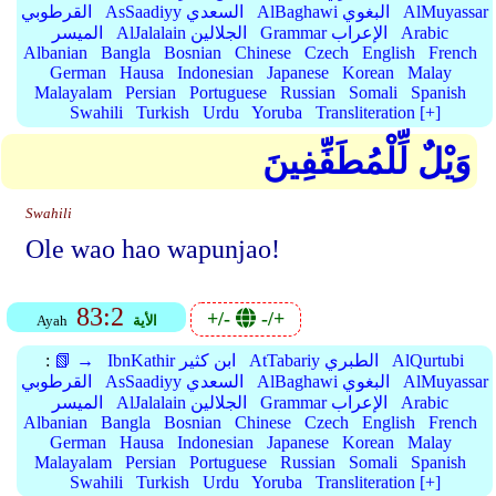
AlMuyassar
AlBaghawi البغوي
AsSaadiyy السعدي
القرطوبي
Arabic
Grammar الإعراب
AlJalalain الجلالين
الميسر
Albanian
Bangla
Bosnian
Chinese
Czech
English
French
German
Hausa
Indonesian
Japanese
Korean
Malay
Malayalam
Persian
Portuguese
Russian
Somali
Spanish
Swahili
Turkish
Urdu
Yoruba
Transliteration [+]
وَيْلٌ لِّلْمُطَفِّفِينَ
Swahili
Ole wao hao wapunjao!
83:2
+/-
-/+
الأية
Ayah
AlQurtubi
AtTabariy الطبري
IbnKathir ابن كثير
📗 →
:
AlMuyassar
AlBaghawi البغوي
AsSaadiyy السعدي
القرطوبي
Arabic
Grammar الإعراب
AlJalalain الجلالين
الميسر
Albanian
Bangla
Bosnian
Chinese
Czech
English
French
German
Hausa
Indonesian
Japanese
Korean
Malay
Malayalam
Persian
Portuguese
Russian
Somali
Spanish
Swahili
Turkish
Urdu
Yoruba
Transliteration [+]