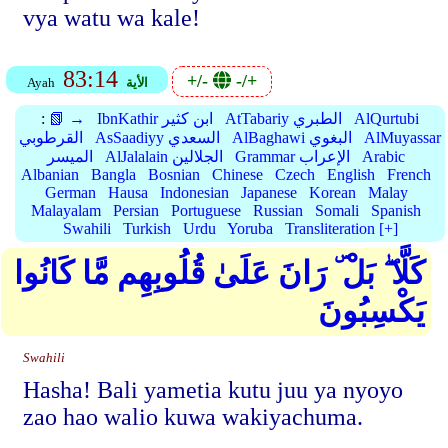
vya watu wa kale!
83:14
+/-
-/+
الأية
Ayah
AlQurtubi
AtTabariy الطبري
IbnKathir ابن كثير
📗 →
:
AlMuyassar
AlBaghawi البغوي
AsSaadiyy السعدي
القرطوبي
Arabic
Grammar الإعراب
AlJalalain الجلالين
الميسر
Albanian
Bangla
Bosnian
Chinese
Czech
English
French
German
Hausa
Indonesian
Japanese
Korean
Malay
Malayalam
Persian
Portuguese
Russian
Somali
Spanish
Swahili
Turkish
Urdu
Yoruba
Transliteration [+]
كَلَّا ۖ بَلْ ۜ رَانَ عَلَىٰ قُلُوبِهِم مَّا كَانُوا
يَكْسِبُونَ
Swahili
Hasha! Bali yametia kutu juu ya nyoyo
zao hao walio kuwa wakiyachuma.