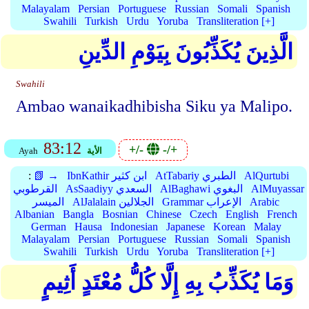
Malayalam
Persian
Portuguese
Russian
Somali
Spanish
Swahili
Turkish
Urdu
Yoruba
Transliteration [+]
الَّذِينَ يُكَذِّبُونَ بِيَوْمِ الدِّينِ
Swahili
Ambao wanaikadhibisha Siku ya Malipo.
83:12
+/-
-/+
الأية
Ayah
AlQurtubi
AtTabariy الطبري
IbnKathir ابن كثير
📗 →
:
AlMuyassar
AlBaghawi البغوي
AsSaadiyy السعدي
القرطوبي
Arabic
Grammar الإعراب
AlJalalain الجلالين
الميسر
Albanian
Bangla
Bosnian
Chinese
Czech
English
French
German
Hausa
Indonesian
Japanese
Korean
Malay
Malayalam
Persian
Portuguese
Russian
Somali
Spanish
Swahili
Turkish
Urdu
Yoruba
Transliteration [+]
وَمَا يُكَذِّبُ بِهِ إِلَّا كُلُّ مُعْتَدٍ أَثِيمٍ