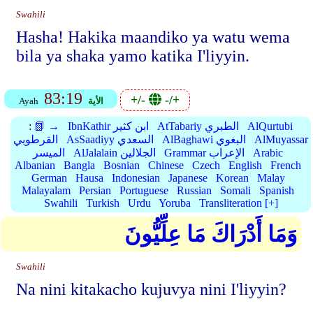
Swahili
Hasha! Hakika maandiko ya watu wema
bila ya shaka yamo katika I'liyyin.
83:19
+/-
-/+
الأية
Ayah
AlQurtubi
AtTabariy الطبري
IbnKathir ابن كثير
📗 →
:
AlMuyassar
AlBaghawi البغوي
AsSaadiyy السعدي
القرطوبي
Arabic
Grammar الإعراب
AlJalalain الجلالين
الميسر
Albanian
Bangla
Bosnian
Chinese
Czech
English
French
German
Hausa
Indonesian
Japanese
Korean
Malay
Malayalam
Persian
Portuguese
Russian
Somali
Spanish
Swahili
Turkish
Urdu
Yoruba
Transliteration [+]
وَمَا أَدْرَاكَ مَا عِلِّيُّونَ
Swahili
Na nini kitakacho kujuvya nini I'liyyin?