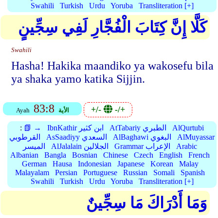
Swahili
Turkish
Urdu
Yoruba
Transliteration [+]
كَلَّا إِنَّ كِتَابَ الْفُجَّارِ لَفِي سِجِّينٍ
Swahili
Hasha! Hakika maandiko ya wakosefu bila
ya shaka yamo katika Sijjin.
83:8
+/-
-/+
الأية
Ayah
AlQurtubi
AtTabariy الطبري
IbnKathir ابن كثير
📗 →
:
AlMuyassar
AlBaghawi البغوي
AsSaadiyy السعدي
القرطوبي
Arabic
Grammar الإعراب
AlJalalain الجلالين
الميسر
Albanian
Bangla
Bosnian
Chinese
Czech
English
French
German
Hausa
Indonesian
Japanese
Korean
Malay
Malayalam
Persian
Portuguese
Russian
Somali
Spanish
Swahili
Turkish
Urdu
Yoruba
Transliteration [+]
وَمَا أَدْرَاكَ مَا سِجِّينٌ