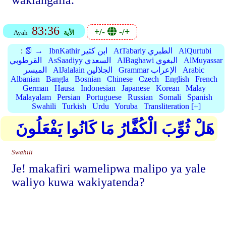
wakiangalia.
83:36
+/-
-/+
الأية
Ayah
AlQurtubi
AtTabariy الطبري
IbnKathir ابن كثير
📗 →
:
AlMuyassar
AlBaghawi البغوي
AsSaadiyy السعدي
القرطوبي
Arabic
Grammar الإعراب
AlJalalain الجلالين
الميسر
Albanian
Bangla
Bosnian
Chinese
Czech
English
French
German
Hausa
Indonesian
Japanese
Korean
Malay
Malayalam
Persian
Portuguese
Russian
Somali
Spanish
Swahili
Turkish
Urdu
Yoruba
Transliteration [+]
هَلْ ثُوِّبَ الْكُفَّارُ مَا كَانُوا يَفْعَلُونَ
Swahili
Je! makafiri wamelipwa malipo ya yale
waliyo kuwa wakiyatenda?