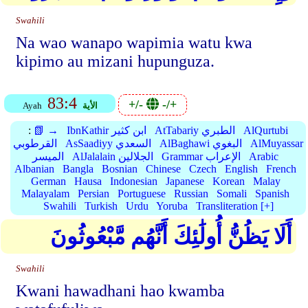
Swahili
Na wao wanapo wapimia watu kwa
kipimo au mizani hupunguza.
83:4
+/-
-/+
الأية
Ayah
AlQurtubi
AtTabariy الطبري
IbnKathir ابن كثير
📗 →
:
AlMuyassar
AlBaghawi البغوي
AsSaadiyy السعدي
القرطوبي
Arabic
Grammar الإعراب
AlJalalain الجلالين
الميسر
Albanian
Bangla
Bosnian
Chinese
Czech
English
French
German
Hausa
Indonesian
Japanese
Korean
Malay
Malayalam
Persian
Portuguese
Russian
Somali
Spanish
Swahili
Turkish
Urdu
Yoruba
Transliteration [+]
أَلَا يَظُنُّ أُولَٰئِكَ أَنَّهُم مَّبْعُوثُونَ
Swahili
Kwani hawadhani hao kwamba