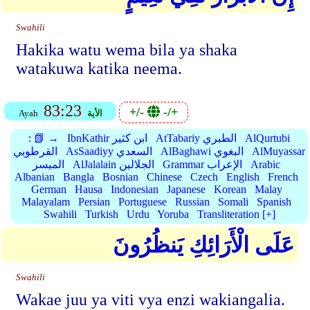
Swahili
Hakika watu wema bila ya shaka
watakuwa katika neema.
83:23
+/-
-/+
الأية
Ayah
AlQurtubi
AtTabariy الطبري
IbnKathir ابن كثير
📗 →
:
AlMuyassar
AlBaghawi البغوي
AsSaadiyy السعدي
القرطوبي
Arabic
Grammar الإعراب
AlJalalain الجلالين
الميسر
Albanian
Bangla
Bosnian
Chinese
Czech
English
French
German
Hausa
Indonesian
Japanese
Korean
Malay
Malayalam
Persian
Portuguese
Russian
Somali
Spanish
Swahili
Turkish
Urdu
Yoruba
Transliteration [+]
عَلَى الْأَرَائِكِ يَنظُرُونَ
Swahili
Wakae juu ya viti vya enzi wakiangalia.