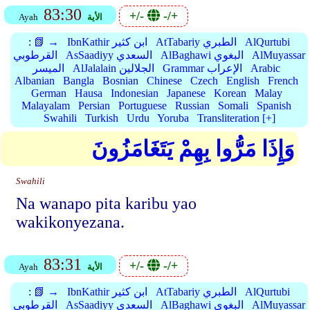
83:30
+/-
-/+
الأية
Ayah
AlQurtubi
AtTabariy الطبري
IbnKathir ابن كثير
📗 →
:
AlMuyassar
AlBaghawi البغوي
AsSaadiyy السعدي
القرطوبي
Arabic
Grammar الإعراب
AlJalalain الجلالين
الميسر
Albanian
Bangla
Bosnian
Chinese
Czech
English
French
German
Hausa
Indonesian
Japanese
Korean
Malay
Malayalam
Persian
Portuguese
Russian
Somali
Spanish
Swahili
Turkish
Urdu
Yoruba
Transliteration [+]
وَإِذَا مَرُّوا بِهِمْ يَتَغَامَزُونَ
Swahili
Na wanapo pita karibu yao
wakikonyezana.
83:31
+/-
-/+
الأية
Ayah
AlQurtubi
AtTabariy الطبري
IbnKathir ابن كثير
📗 →
:
AlMuyassar
AlBaghawi البغوي
AsSaadiyy السعدي
القرطوبي