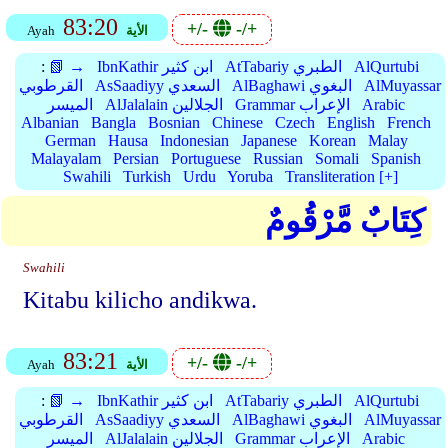
83:20
+/-
-/+
الأية
Ayah
AlQurtubi
AtTabariy الطبري
IbnKathir ابن كثير
📗 →
:
AlMuyassar
AlBaghawi البغوي
AsSaadiyy السعدي
القرطوبي
Arabic
Grammar الإعراب
AlJalalain الجلالين
الميسر
Albanian
Bangla
Bosnian
Chinese
Czech
English
French
German
Hausa
Indonesian
Japanese
Korean
Malay
Malayalam
Persian
Portuguese
Russian
Somali
Spanish
Swahili
Turkish
Urdu
Yoruba
Transliteration [+]
كِتَابٌ مَّرْقُومٌ
Swahili
Kitabu kilicho andikwa.
83:21
+/-
-/+
الأية
Ayah
AlQurtubi
AtTabariy الطبري
IbnKathir ابن كثير
📗 →
:
AlMuyassar
AlBaghawi البغوي
AsSaadiyy السعدي
القرطوبي
Arabic
Grammar الإعراب
AlJalalain الجلالين
الميسر