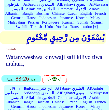
AlMuyassar
AlBaghawi البغوي
AsSaadiyy السعدي
القرطوبي
Arabic
Grammar الإعراب
AlJalalain الجلالين
الميسر
Albanian
Bangla
Bosnian
Chinese
Czech
English
French
German
Hausa
Indonesian
Japanese
Korean
Malay
Malayalam
Persian
Portuguese
Russian
Somali
Spanish
Swahili
Turkish
Urdu
Yoruba
Transliteration [+]
يُسْقَوْنَ مِن رَّحِيقٍ مَّخْتُومٍ
Swahili
Watanyweshwa kinywaji safi kiliyo tiwa
muhuri,
83:26
+/-
-/+
الأية
Ayah
AlQurtubi
AtTabariy الطبري
IbnKathir ابن كثير
📗 →
:
AlMuyassar
AlBaghawi البغوي
AsSaadiyy السعدي
القرطوبي
Arabic
Grammar الإعراب
AlJalalain الجلالين
الميسر
Albanian
Bangla
Bosnian
Chinese
Czech
English
French
German
Hausa
Indonesian
Japanese
Korean
Malay