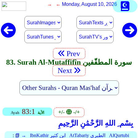
→ ←
Monday, August 10, 2026
Prev
83. Surah Al-Mutaffifîn سورة المطفّفين
Next
83:1
+/-
-/+
الأية
Ayah
بِسْم ِ اللهِ الرَّحْمَٰنِ الرَّحِيمِ
AlQurtubi
AtTabariy الطبري
IbnKathir ابن كثير
📗 →
: