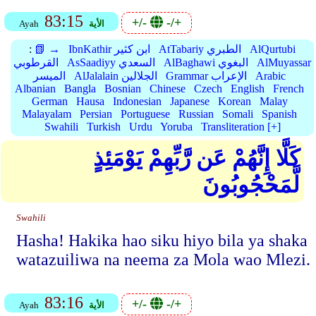
83:15
+/-
-/+
الأية
Ayah
AlQurtubi
AtTabariy الطبري
IbnKathir ابن كثير
📗 →
:
AlMuyassar
AlBaghawi البغوي
AsSaadiyy السعدي
القرطوبي
Arabic
Grammar الإعراب
AlJalalain الجلالين
الميسر
Albanian
Bangla
Bosnian
Chinese
Czech
English
French
German
Hausa
Indonesian
Japanese
Korean
Malay
Malayalam
Persian
Portuguese
Russian
Somali
Spanish
Swahili
Turkish
Urdu
Yoruba
Transliteration [+]
كَلَّا إِنَّهُمْ عَن رَّبِّهِمْ يَوْمَئِذٍ
لَّمَحْجُوبُونَ
Swahili
Hasha! Hakika hao siku hiyo bila ya shaka
watazuiliwa na neema za Mola wao Mlezi.
83:16
+/-
-/+
الأية
Ayah