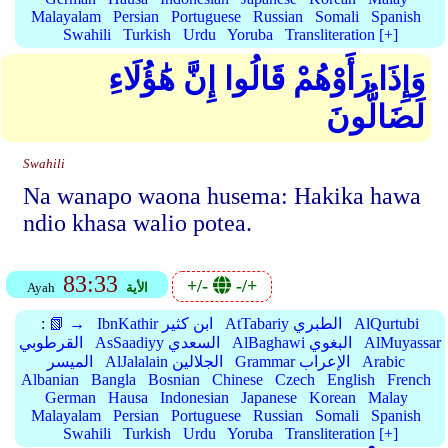
Malayalam
Persian
Portuguese
Russian
Somali
Spanish
Swahili
Turkish
Urdu
Yoruba
Transliteration [+]
وَإِذَا رَأَوْهُمْ قَالُوا إِنَّ هَٰؤُلَاءِ
لَضَالُّونَ
Swahili
Na wanapo waona husema: Hakika hawa
ndio khasa walio potea.
83:33
+/-
-/+
الأية
Ayah
AlQurtubi
AtTabariy الطبري
IbnKathir ابن كثير
📗 →
:
AlMuyassar
AlBaghawi البغوي
AsSaadiyy السعدي
القرطوبي
Arabic
Grammar الإعراب
AlJalalain الجلالين
الميسر
Albanian
Bangla
Bosnian
Chinese
Czech
English
French
German
Hausa
Indonesian
Japanese
Korean
Malay
Malayalam
Persian
Portuguese
Russian
Somali
Spanish
Swahili
Turkish
Urdu
Yoruba
Transliteration [+]