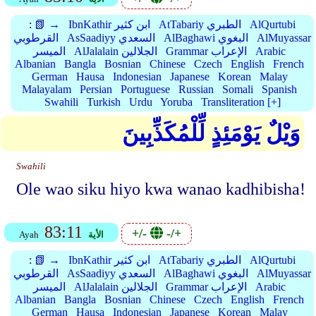
AlQurtubi
AtTabariy الطبري
IbnKathir ابن كثير
📗 →
:
AlMuyassar
AlBaghawi البغوي
AsSaadiyy السعدي
القرطوبي
Arabic
Grammar الإعراب
AlJalalain الجلالين
الميسر
Albanian
Bangla
Bosnian
Chinese
Czech
English
French
German
Hausa
Indonesian
Japanese
Korean
Malay
Malayalam
Persian
Portuguese
Russian
Somali
Spanish
Swahili
Turkish
Urdu
Yoruba
Transliteration [+]
وَيْلٌ يَوْمَئِذٍ لِّلْمُكَذِّبِينَ
Swahili
Ole wao siku hiyo kwa wanao kadhibisha!
83:11
+/-
-/+
الأية
Ayah
AlQurtubi
AtTabariy الطبري
IbnKathir ابن كثير
📗 →
:
AlMuyassar
AlBaghawi البغوي
AsSaadiyy السعدي
القرطوبي
Arabic
Grammar الإعراب
AlJalalain الجلالين
الميسر
Albanian
Bangla
Bosnian
Chinese
Czech
English
French
German
Hausa
Indonesian
Japanese
Korean
Malay