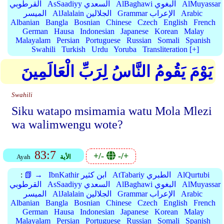
AlMuyassar
AlBaghawi البغوي
AsSaadiyy السعدي
القرطوبي
Arabic
Grammar الإعراب
AlJalalain الجلالين
الميسر
Albanian
Bangla
Bosnian
Chinese
Czech
English
French
German
Hausa
Indonesian
Japanese
Korean
Malay
Malayalam
Persian
Portuguese
Russian
Somali
Spanish
Swahili
Turkish
Urdu
Yoruba
Transliteration [+]
يَوْمَ يَقُومُ النَّاسُ لِرَبِّ الْعَالَمِينَ
Swahili
Siku watapo msimamia watu Mola Mlezi
wa walimwengu wote?
83:7
+/-
-/+
الأية
Ayah
AlQurtubi
AtTabariy الطبري
IbnKathir ابن كثير
📗 →
:
AlMuyassar
AlBaghawi البغوي
AsSaadiyy السعدي
القرطوبي
Arabic
Grammar الإعراب
AlJalalain الجلالين
الميسر
Albanian
Bangla
Bosnian
Chinese
Czech
English
French
German
Hausa
Indonesian
Japanese
Korean
Malay
Malayalam
Persian
Portuguese
Russian
Somali
Spanish