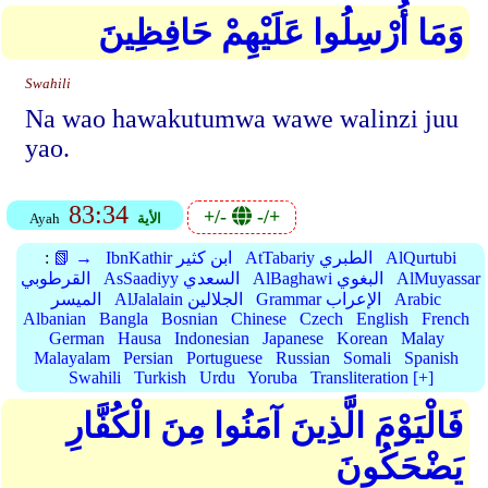
وَمَا أُرْسِلُوا عَلَيْهِمْ حَافِظِينَ
Swahili
Na wao hawakutumwa wawe walinzi juu
yao.
83:34
+/-
-/+
الأية
Ayah
AlQurtubi
AtTabariy الطبري
IbnKathir ابن كثير
📗 →
:
AlMuyassar
AlBaghawi البغوي
AsSaadiyy السعدي
القرطوبي
Arabic
Grammar الإعراب
AlJalalain الجلالين
الميسر
Albanian
Bangla
Bosnian
Chinese
Czech
English
French
German
Hausa
Indonesian
Japanese
Korean
Malay
Malayalam
Persian
Portuguese
Russian
Somali
Spanish
Swahili
Turkish
Urdu
Yoruba
Transliteration [+]
فَالْيَوْمَ الَّذِينَ آمَنُوا مِنَ الْكُفَّارِ
يَضْحَكُونَ