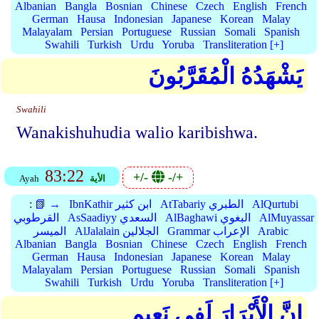
Albanian
Bangla
Bosnian
Chinese
Czech
English
French
German
Hausa
Indonesian
Japanese
Korean
Malay
Malayalam
Persian
Portuguese
Russian
Somali
Spanish
Swahili
Turkish
Urdu
Yoruba
Transliteration [+]
يَشْهَدُهُ الْمُقَرَّبُونَ
Swahili
Wanakishuhudia walio karibishwa.
83:22
+/-
-/+
الأية
Ayah
AlQurtubi
AtTabariy الطبري
IbnKathir ابن كثير
📗 →
:
AlMuyassar
AlBaghawi البغوي
AsSaadiyy السعدي
القرطوبي
Arabic
Grammar الإعراب
AlJalalain الجلالين
الميسر
Albanian
Bangla
Bosnian
Chinese
Czech
English
French
German
Hausa
Indonesian
Japanese
Korean
Malay
Malayalam
Persian
Portuguese
Russian
Somali
Spanish
Swahili
Turkish
Urdu
Yoruba
Transliteration [+]
إِنَّ الْأَبْرَارَ لَفِي نَعِيمٍ