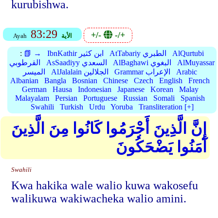
kurubishwa.
83:29
+/-
-/+
الأية
Ayah
AlQurtubi
AtTabariy الطبري
IbnKathir ابن كثير
📗 →
:
AlMuyassar
AlBaghawi البغوي
AsSaadiyy السعدي
القرطوبي
Arabic
Grammar الإعراب
AlJalalain الجلالين
الميسر
Albanian
Bangla
Bosnian
Chinese
Czech
English
French
German
Hausa
Indonesian
Japanese
Korean
Malay
Malayalam
Persian
Portuguese
Russian
Somali
Spanish
Swahili
Turkish
Urdu
Yoruba
Transliteration [+]
إِنَّ الَّذِينَ أَجْرَمُوا كَانُوا مِنَ الَّذِينَ
آمَنُوا يَضْحَكُونَ
Swahili
Kwa hakika wale walio kuwa wakosefu
walikuwa wakiwacheka walio amini.