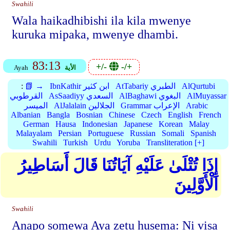
Swahili
Wala haikadhibishi ila kila mwenye
kuruka mipaka, mwenye dhambi.
83:13
+/-
-/+
الأية
Ayah
AlQurtubi
AtTabariy الطبري
IbnKathir ابن كثير
📗 →
:
AlMuyassar
AlBaghawi البغوي
AsSaadiyy السعدي
القرطوبي
Arabic
Grammar الإعراب
AlJalalain الجلالين
الميسر
Albanian
Bangla
Bosnian
Chinese
Czech
English
French
German
Hausa
Indonesian
Japanese
Korean
Malay
Malayalam
Persian
Portuguese
Russian
Somali
Spanish
Swahili
Turkish
Urdu
Yoruba
Transliteration [+]
إِذَا تُتْلَىٰ عَلَيْهِ آيَاتُنَا قَالَ أَسَاطِيرُ
الْأَوَّلِينَ
Swahili
Anapo somewa Aya zetu husema: Ni visa