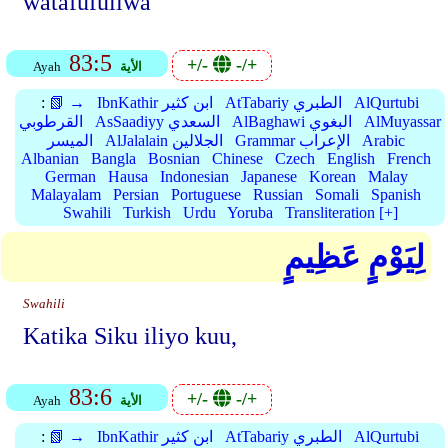
watafufuliwa
83:5
+/-
-/+
الأية
Ayah
AlQurtubi
AtTabariy الطبري
IbnKathir ابن كثير
📗 →
:
AlMuyassar
AlBaghawi البغوي
AsSaadiyy السعدي
القرطوبي
Arabic
Grammar الإعراب
AlJalalain الجلالين
الميسر
Albanian
Bangla
Bosnian
Chinese
Czech
English
French
German
Hausa
Indonesian
Japanese
Korean
Malay
Malayalam
Persian
Portuguese
Russian
Somali
Spanish
Swahili
Turkish
Urdu
Yoruba
Transliteration [+]
لِيَوْمٍ عَظِيمٍ
Swahili
Katika Siku iliyo kuu,
83:6
+/-
-/+
الأية
Ayah
AlQurtubi
AtTabariy الطبري
IbnKathir ابن كثير
📗 →
: