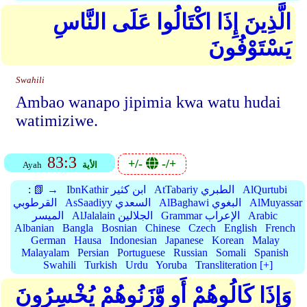
الَّذِينَ إِذَا اكْتَالُوا عَلَى النَّاسِ
يَسْتَوْفُونَ
Swahili
Ambao wanapo jipimia kwa watu hudai
watimiziwe.
83:3
+/-
-/+
الأية
Ayah
AlQurtubi
AtTabariy الطبري
IbnKathir ابن كثير
📗 →
:
AlMuyassar
AlBaghawi البغوي
AsSaadiyy السعدي
القرطوبي
Arabic
Grammar الإعراب
AlJalalain الجلالين
الميسر
Albanian
Bangla
Bosnian
Chinese
Czech
English
French
German
Hausa
Indonesian
Japanese
Korean
Malay
Malayalam
Persian
Portuguese
Russian
Somali
Spanish
Swahili
Turkish
Urdu
Yoruba
Transliteration [+]
وَإِذَا كَالُوهُمْ أَو وَّزَنُوهُمْ يُخْسِرُونَ