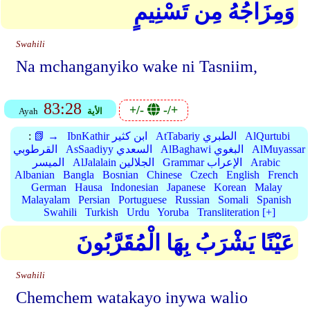
وَمِزَاجُهُ مِن تَسْنِيمٍ
Swahili
Na mchanganyiko wake ni Tasniim,
83:28
+/-
-/+
الأية
Ayah
AlQurtubi
AtTabariy الطبري
IbnKathir ابن كثير
📗 →
:
AlMuyassar
AlBaghawi البغوي
AsSaadiyy السعدي
القرطوبي
Arabic
Grammar الإعراب
AlJalalain الجلالين
الميسر
Albanian
Bangla
Bosnian
Chinese
Czech
English
French
German
Hausa
Indonesian
Japanese
Korean
Malay
Malayalam
Persian
Portuguese
Russian
Somali
Spanish
Swahili
Turkish
Urdu
Yoruba
Transliteration [+]
عَيْنًا يَشْرَبُ بِهَا الْمُقَرَّبُونَ
Swahili
Chemchem watakayo inywa walio