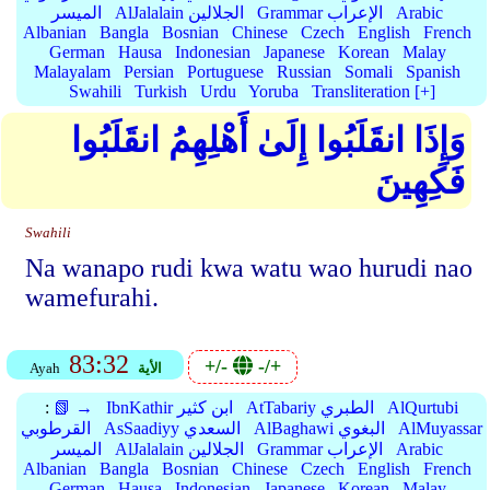
Arabic
Grammar الإعراب
AlJalalain الجلالين
الميسر
Albanian
Bangla
Bosnian
Chinese
Czech
English
French
German
Hausa
Indonesian
Japanese
Korean
Malay
Malayalam
Persian
Portuguese
Russian
Somali
Spanish
Swahili
Turkish
Urdu
Yoruba
Transliteration [+]
وَإِذَا انقَلَبُوا إِلَىٰ أَهْلِهِمُ انقَلَبُوا
فَكِهِينَ
Swahili
Na wanapo rudi kwa watu wao hurudi nao
wamefurahi.
83:32
+/-
-/+
الأية
Ayah
AlQurtubi
AtTabariy الطبري
IbnKathir ابن كثير
📗 →
:
AlMuyassar
AlBaghawi البغوي
AsSaadiyy السعدي
القرطوبي
Arabic
Grammar الإعراب
AlJalalain الجلالين
الميسر
Albanian
Bangla
Bosnian
Chinese
Czech
English
French
German
Hausa
Indonesian
Japanese
Korean
Malay