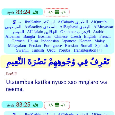
83:24
+/-
-/+
الأية
Ayah
AlQurtubi
AtTabariy الطبري
IbnKathir ابن كثير
📗 →
:
AlMuyassar
AlBaghawi البغوي
AsSaadiyy السعدي
القرطوبي
Arabic
Grammar الإعراب
AlJalalain الجلالين
الميسر
Albanian
Bangla
Bosnian
Chinese
Czech
English
French
German
Hausa
Indonesian
Japanese
Korean
Malay
Malayalam
Persian
Portuguese
Russian
Somali
Spanish
Swahili
Turkish
Urdu
Yoruba
Transliteration [+]
تَعْرِفُ فِي وُجُوهِهِمْ نَضْرَةَ النَّعِيمِ
Swahili
Utatambua katika nyuso zao mng'aro wa
neema,
83:25
+/-
-/+
الأية
Ayah
AlQurtubi
AtTabariy الطبري
IbnKathir ابن كثير
📗 →
: