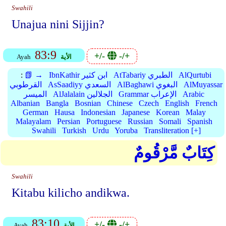
Swahili
Unajua nini Sijjin?
83:9
+/-
-/+
الأية
Ayah
AlQurtubi
AtTabariy الطبري
IbnKathir ابن كثير
📗 →
:
AlMuyassar
AlBaghawi البغوي
AsSaadiyy السعدي
القرطوبي
Arabic
Grammar الإعراب
AlJalalain الجلالين
الميسر
Albanian
Bangla
Bosnian
Chinese
Czech
English
French
German
Hausa
Indonesian
Japanese
Korean
Malay
Malayalam
Persian
Portuguese
Russian
Somali
Spanish
Swahili
Turkish
Urdu
Yoruba
Transliteration [+]
كِتَابٌ مَّرْقُومٌ
Swahili
Kitabu kilicho andikwa.
83:10
+/-
-/+
الأية
Ayah