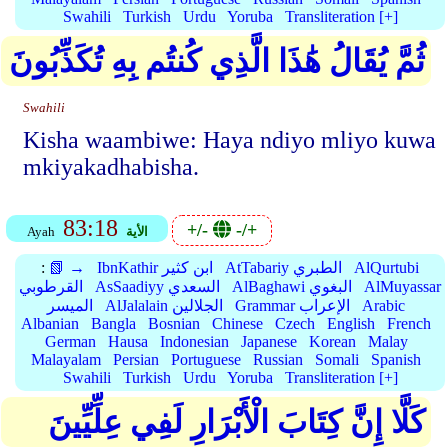
Swahili
Turkish
Urdu
Yoruba
Transliteration [+]
ثُمَّ يُقَالُ هَٰذَا الَّذِي كُنتُم بِهِ تُكَذِّبُونَ
Swahili
Kisha waambiwe: Haya ndiyo mliyo kuwa
mkiyakadhabisha.
83:18
+/-
-/+
الأية
Ayah
AlQurtubi
AtTabariy الطبري
IbnKathir ابن كثير
📗 →
:
AlMuyassar
AlBaghawi البغوي
AsSaadiyy السعدي
القرطوبي
Arabic
Grammar الإعراب
AlJalalain الجلالين
الميسر
Albanian
Bangla
Bosnian
Chinese
Czech
English
French
German
Hausa
Indonesian
Japanese
Korean
Malay
Malayalam
Persian
Portuguese
Russian
Somali
Spanish
Swahili
Turkish
Urdu
Yoruba
Transliteration [+]
كَلَّا إِنَّ كِتَابَ الْأَبْرَارِ لَفِي عِلِّيِّينَ