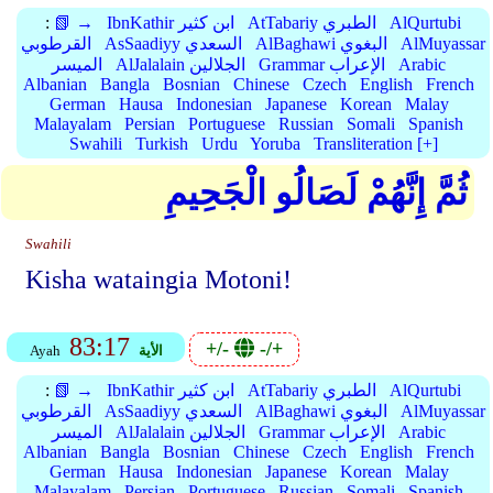
AlQurtubi
AtTabariy الطبري
IbnKathir ابن كثير
📗 →
:
AlMuyassar
AlBaghawi البغوي
AsSaadiyy السعدي
القرطوبي
Arabic
Grammar الإعراب
AlJalalain الجلالين
الميسر
Albanian
Bangla
Bosnian
Chinese
Czech
English
French
German
Hausa
Indonesian
Japanese
Korean
Malay
Malayalam
Persian
Portuguese
Russian
Somali
Spanish
Swahili
Turkish
Urdu
Yoruba
Transliteration [+]
ثُمَّ إِنَّهُمْ لَصَالُو الْجَحِيمِ
Swahili
Kisha wataingia Motoni!
83:17
+/-
-/+
الأية
Ayah
AlQurtubi
AtTabariy الطبري
IbnKathir ابن كثير
📗 →
:
AlMuyassar
AlBaghawi البغوي
AsSaadiyy السعدي
القرطوبي
Arabic
Grammar الإعراب
AlJalalain الجلالين
الميسر
Albanian
Bangla
Bosnian
Chinese
Czech
English
French
German
Hausa
Indonesian
Japanese
Korean
Malay
Malayalam
Persian
Portuguese
Russian
Somali
Spanish