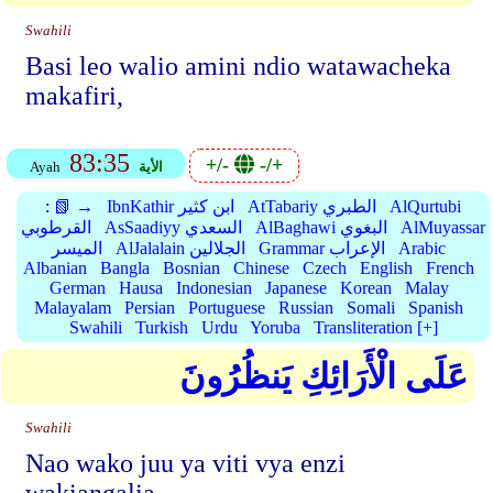
Swahili
Basi leo walio amini ndio watawacheka
makafiri,
83:35
+/-
-/+
الأية
Ayah
AlQurtubi
AtTabariy الطبري
IbnKathir ابن كثير
📗 →
:
AlMuyassar
AlBaghawi البغوي
AsSaadiyy السعدي
القرطوبي
Arabic
Grammar الإعراب
AlJalalain الجلالين
الميسر
Albanian
Bangla
Bosnian
Chinese
Czech
English
French
German
Hausa
Indonesian
Japanese
Korean
Malay
Malayalam
Persian
Portuguese
Russian
Somali
Spanish
Swahili
Turkish
Urdu
Yoruba
Transliteration [+]
عَلَى الْأَرَائِكِ يَنظُرُونَ
Swahili
Nao wako juu ya viti vya enzi