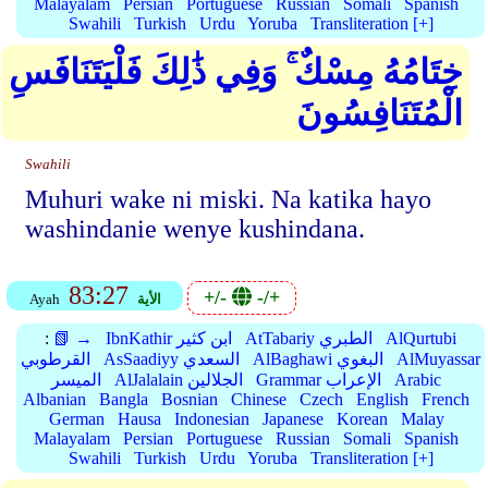
Malayalam
Persian
Portuguese
Russian
Somali
Spanish
Swahili
Turkish
Urdu
Yoruba
Transliteration [+]
خِتَامُهُ مِسْكٌ ۚ وَفِي ذَٰلِكَ فَلْيَتَنَافَسِ
الْمُتَنَافِسُونَ
Swahili
Muhuri wake ni miski. Na katika hayo
washindanie wenye kushindana.
83:27
+/-
-/+
الأية
Ayah
AlQurtubi
AtTabariy الطبري
IbnKathir ابن كثير
📗 →
:
AlMuyassar
AlBaghawi البغوي
AsSaadiyy السعدي
القرطوبي
Arabic
Grammar الإعراب
AlJalalain الجلالين
الميسر
Albanian
Bangla
Bosnian
Chinese
Czech
English
French
German
Hausa
Indonesian
Japanese
Korean
Malay
Malayalam
Persian
Portuguese
Russian
Somali
Spanish
Swahili
Turkish
Urdu
Yoruba
Transliteration [+]