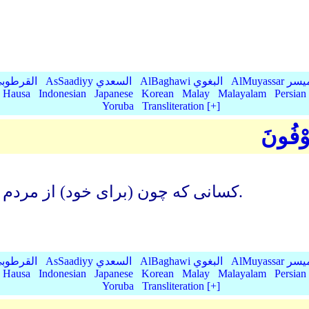
AlMu الميسر
AlBaghawi البغوي
AsSaadiyy السعدي
AlQurtubi القرطو
Hausa
Indonesian
Japanese
Korean
Malay
Malayalam
Persian
Yoruba
Transliteration [+]
َوْفُونَ
کسانی که چون (برای خود) از مردم پیمانه می کنند, حق خود را کامل می گیرند.
AlMu الميسر
AlBaghawi البغوي
AsSaadiyy السعدي
AlQurtubi القرطو
Hausa
Indonesian
Japanese
Korean
Malay
Malayalam
Persian
Yoruba
Transliteration [+]