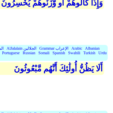
وَإِذَا كَالُوهُمْ أَو وَّزَنُوهُمْ يُخْسِرُونَ
Albanian
Arabic
Grammar الإعراب
AlJalalain الجلالين
yassar
Portuguese
Russian
Somali
Spanish
Swahili
Turkish
Urdu
أَلَا يَظُنُّ أُولَٰئِكَ أَنَّهُم مَّبْعُوثُونَ