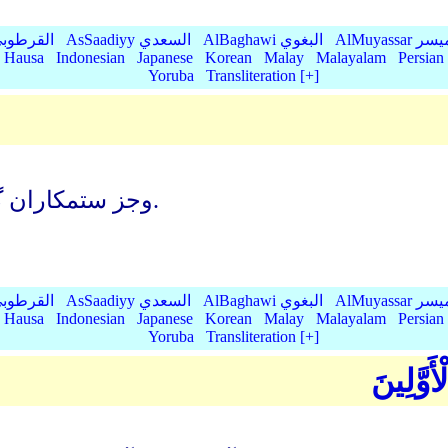
AlMu الميسر
AlBaghawi البغوي
AsSaadiyy السعدي
AlQurtubi القرطو
Hausa
Indonesian
Japanese
Korean
Malay
Malayalam
Persian
Yoruba
Transliteration [+]
وجز ستمکاران گنهکار (کسی) آن (روز) را تکذیب نمی کنند.
AlMu الميسر
AlBaghawi البغوي
AsSaadiyy السعدي
AlQurtubi القرطو
Hausa
Indonesian
Japanese
Korean
Malay
Malayalam
Persian
Yoruba
Transliteration [+]
أَوَّلِينَ