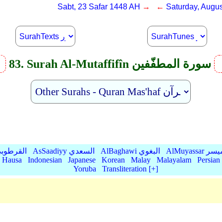
Sabt, 23 Safar 1448 AH
→ ←
Saturday, Augus
83. Surah Al-Mutaffifîn سورة المطفّفين
v
AlMu الميسر
AlBaghawi البغوي
AsSaadiyy السعدي
AlQurtubi القرطو
Hausa
Indonesian
Japanese
Korean
Malay
Malayalam
Persian
Yoruba
Transliteration [+]