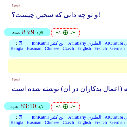
Farsi
و تو چه دانی که سجین چیست؟!
83:9
+/-
-/+
الأية
Ayah
بي
AtTabariy الطبري
IbnKathir ابن كثير
📗 →
:
Bangla
Bosnian
Chinese
Czech
English
French
German
Farsi
83:10
+/-
-/+
الأية
Ayah
بي
AtTabariy الطبري
IbnKathir ابن كثير
📗 →
:
Bangla
Bosnian
Chinese
Czech
English
French
German