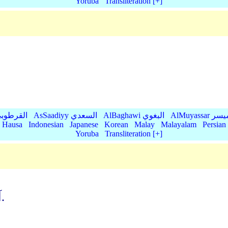
Yoruba
Transliteration [+]
AlMu الميسر
AlBaghawi البغوي
AsSaadiyy السعدي
AlQurtubi القرطو
Hausa
Indonesian
Japanese
Korean
Malay
Malayalam
Persian
Yoruba
Transliteration [+]
آنان که روز جزا را (انکارو) تکذیب می کنند.