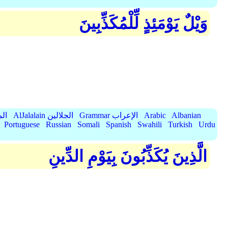
وَيْلٌ يَوْمَئِذٍ لِّلْمُكَذِّبِينَ
Albanian
Arabic
Grammar الإعراب
AlJalalain الجلالين
yassar
Portuguese
Russian
Somali
Spanish
Swahili
Turkish
Urdu
الَّذِينَ يُكَذِّبُونَ بِيَوْمِ الدِّينِ