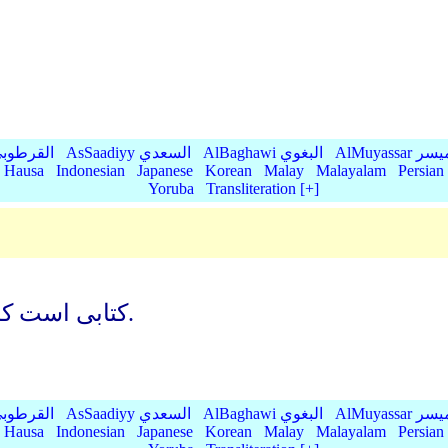
AlMu الميسر
AlBaghawi البغوي
AsSaadiyy السعدي
AlQurtubi القرطو
Hausa
Indonesian
Japanese
Korean
Malay
Malayalam
Persian
Yoruba
Transliteration [+]
کتابی است که (اعمال بدکاران در آن) نوشته شده است.
AlMu الميسر
AlBaghawi البغوي
AsSaadiyy السعدي
AlQurtubi القرطو
Hausa
Indonesian
Japanese
Korean
Malay
Malayalam
Persian