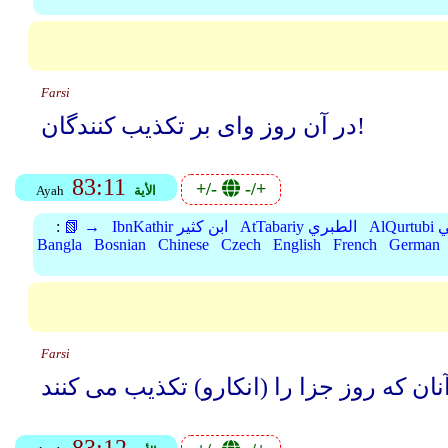
Farsi
در آن روز وای بر تکذیب کنندگان!
83:11
+/-
-/+
الأية
Ayah
بي
AtTabariy الطبري
IbnKathir ابن كثير
📗 →
:
Bangla
Bosnian
Chinese
Czech
English
French
German
Farsi