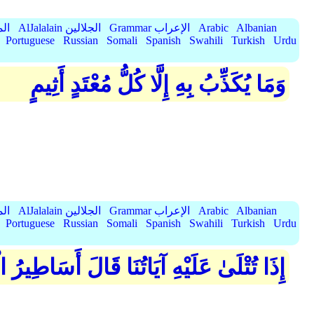
Albanian
Arabic
Grammar الإعراب
AlJalalain الجلالين
yassar
Portuguese
Russian
Somali
Spanish
Swahili
Turkish
Urdu
وَمَا يُكَذِّبُ بِهِ إِلَّا كُلُّ مُعْتَدٍ أَثِيمٍ
Albanian
Arabic
Grammar الإعراب
AlJalalain الجلالين
yassar
Portuguese
Russian
Somali
Spanish
Swahili
Turkish
Urdu
إِذَا تُتْلَىٰ عَلَيْهِ آيَاتُنَا قَالَ أَسَاطِيرُ الْ