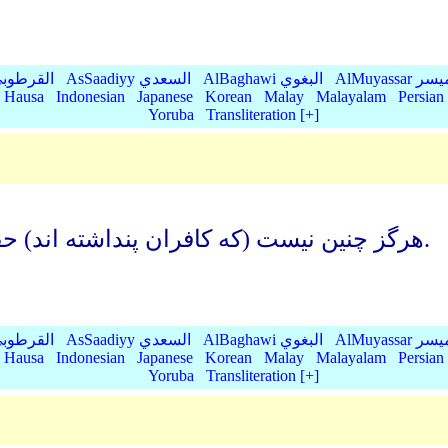
AlMu الميسر
AlBaghawi البغوي
AsSaadiyy السعدي
AlQurtubi القرطو
Hausa
Indonesian
Japanese
Korean
Malay
Malayalam
Persian
Yoruba
Transliteration [+]
هرگز چنین نیست (که کافران پنداشته اند) حقا که نامۀ (اعمال) بدکاران در سجین است.
AlMu الميسر
AlBaghawi البغوي
AsSaadiyy السعدي
AlQurtubi القرطو
Hausa
Indonesian
Japanese
Korean
Malay
Malayalam
Persian
Yoruba
Transliteration [+]