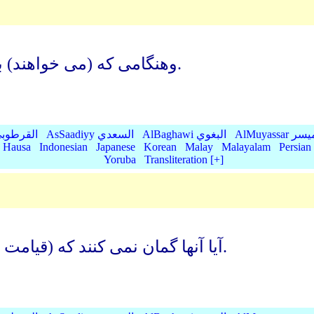
وهنگامی که (می خواهند) برای آنان پیمانه یا وزن کنند, کم می گذارند.
AlMu الميسر
AlBaghawi البغوي
AsSaadiyy السعدي
AlQurtubi القرطو
Hausa
Indonesian
Japanese
Korean
Malay
Malayalam
Persian
Yoruba
Transliteration [+]
آیا آنها گمان نمی کنند که (قیامت فرا می رسد واز قبرها) برانگیخته می شود.