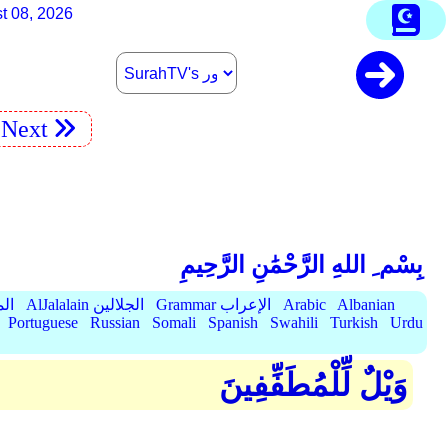
t 08, 2026
Next
بِسْم ِ اللهِ الرَّحْمَٰنِ الرَّحِيمِ
Albanian
Arabic
Grammar الإعراب
AlJalalain الجلالين
yassar
Portuguese
Russian
Somali
Spanish
Swahili
Turkish
Urdu
وَيْلٌ لِّلْمُطَفِّفِينَ