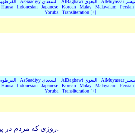
AlMu الميسر
AlBaghawi البغوي
AsSaadiyy السعدي
AlQurtubi القرطو
Hausa
Indonesian
Japanese
Korean
Malay
Malayalam
Persian
Yoruba
Transliteration [+]
AlMu الميسر
AlBaghawi البغوي
AsSaadiyy السعدي
AlQurtubi القرطو
Hausa
Indonesian
Japanese
Korean
Malay
Malayalam
Persian
Yoruba
Transliteration [+]
(همان) روزی که مردم در پیشگاه پروردگار جهانیان می ایستند.