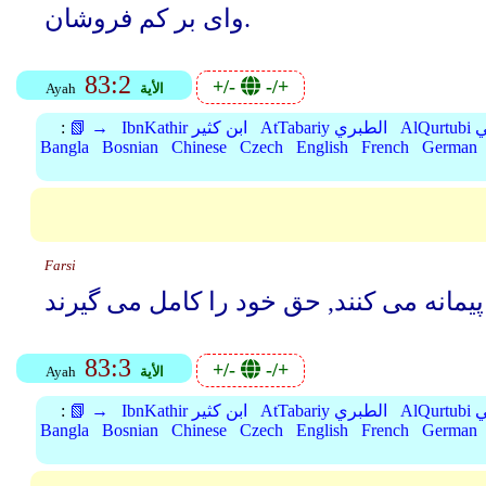
وای بر کم فروشان.
83:2
+/-
-/+
الأية
Ayah
بي
AtTabariy الطبري
IbnKathir ابن كثير
📗 →
:
Bangla
Bosnian
Chinese
Czech
English
French
German
Farsi
83:3
+/-
-/+
الأية
Ayah
بي
AtTabariy الطبري
IbnKathir ابن كثير
📗 →
:
Bangla
Bosnian
Chinese
Czech
English
French
German