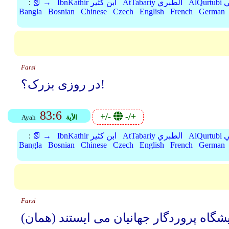
بي
AtTabariy الطبري
IbnKathir ابن كثير
📗 →
:
Bangla
Bosnian
Chinese
Czech
English
French
German
Farsi
در روزی بزرک؟!
83:6
+/-
-/+
الأية
Ayah
بي
AtTabariy الطبري
IbnKathir ابن كثير
📗 →
:
Bangla
Bosnian
Chinese
Czech
English
French
German
Farsi