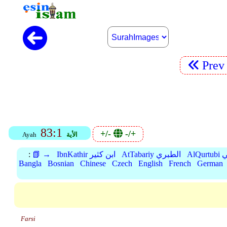
Pre
83:1
+/-
-/+
الأية
Ayah
بي
AtTabariy الطبري
IbnKathir ابن كثير
📗 →
:
Bangla
Bosnian
Chinese
Czech
English
French
German
Farsi