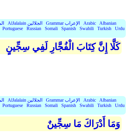
Albanian
Arabic
Grammar الإعراب
AlJalalain الجلالين
yassar
Portuguese
Russian
Somali
Spanish
Swahili
Turkish
Urdu
كَلَّا إِنَّ كِتَابَ الْفُجَّارِ لَفِي سِجِّينٍ
Albanian
Arabic
Grammar الإعراب
AlJalalain الجلالين
yassar
Portuguese
Russian
Somali
Spanish
Swahili
Turkish
Urdu
وَمَا أَدْرَاكَ مَا سِجِّينٌ