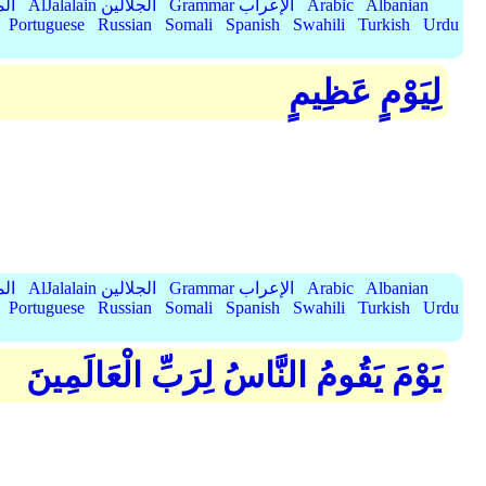
Albanian
Arabic
Grammar الإعراب
AlJalalain الجلالين
yassar
Portuguese
Russian
Somali
Spanish
Swahili
Turkish
Urdu
لِيَوْمٍ عَظِيمٍ
Albanian
Arabic
Grammar الإعراب
AlJalalain الجلالين
yassar
Portuguese
Russian
Somali
Spanish
Swahili
Turkish
Urdu
يَوْمَ يَقُومُ النَّاسُ لِرَبِّ الْعَالَمِينَ