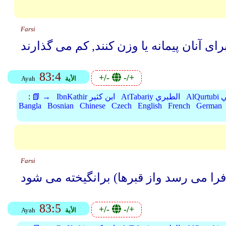
Farsi
83:4
+/-
-/+
الأية
Ayah
بي
AtTabariy الطبري
IbnKathir ابن كثير
📗 →
:
Bangla
Bosnian
Chinese
Czech
English
French
German
Farsi
83:5
+/-
-/+
الأية
Ayah