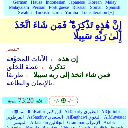
German
Hausa
Indonesian
Japanese
Korean
Malay
Malayalam
Persian
Portuguese
Russian
Somali
Spanish
Swahili
Turkish
Urdu
Yoruba
Transliteration [+]
إِنَّ هَٰذِهِ تَذْكِرَةٌ ۖ فَمَن شَاءَ اتَّخَذَ
إِلَىٰ رَبِّهِ سَبِيلًا
التفسير
إن هذه
←
الآيات المخوِّفة
تذكرة
←
عظة للخلق
فمن شاء اتخذ إلى ربه سبيلا
←
طريقا
بالإيمان والطاعة.
73:20
+/-
-/+
الأية
Ayah
AlQurtubi
AtTabariy الطبري
IbnKathir ابن كثير
📗 →
:
AlMuyassar
AlBaghawi البغوي
AsSaadiyy السعدي
القرطوبي
Arabic
Grammar الإعراب
AlJalalain الجلالين
الميسر
Albanian
Bangla
Bosnian
Chinese
Czech
English
French