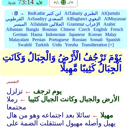
73:14
+/-
-/+
الأية
Ayah
AlQurtubi
AtTabariy الطبري
IbnKathir ابن كثير
📗 →
:
AlMuyassar
AlBaghawi البغوي
AsSaadiyy السعدي
القرطوبي
Arabic
Grammar الإعراب
AlJalalain الجلالين
الميسر
Albanian
Bangla
Bosnian
Chinese
Czech
English
French
German
Hausa
Indonesian
Japanese
Korean
Malay
Malayalam
Persian
Portuguese
Russian
Somali
Spanish
Swahili
Turkish
Urdu
Yoruba
Transliteration [+]
يَوْمَ تَرْجُفُ الْأَرْضُ وَالْجِبَالُ وَكَانَتِ
الْجِبَالُ كَثِيبًا مَّهِيلًا
التفسير
يوم ترجف
←
تزلزل
الأرض والجبال وكانت الجبال كثيبا
←
رملا
مجتمعا
مهيلا
←
سائلا بعد اجتماعه وهو من هال
يهيل وأصله مهيول استثقلت الضمة على