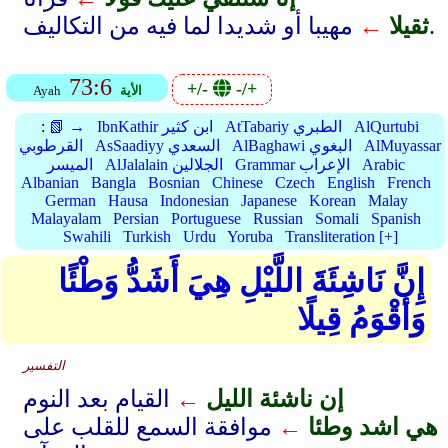
مهيبا أو شديدا لما فيه من التكاليف.
ثقيلا
←
73:6
+/-
-/+
الأية
Ayah
AlQurtubi
AtTabariy الطبري
IbnKathir ابن كثير
📗 →
:
AlMuyassar
AlBaghawi البغوي
AsSaadiyy السعدي
القرطوبي
Arabic
Grammar الإعراب
AlJalalain الجلالين
الميسر
Albanian
Bangla
Bosnian
Chinese
Czech
English
French
German
Hausa
Indonesian
Japanese
Korean
Malay
Malayalam
Persian
Portuguese
Russian
Somali
Spanish
Swahili
Turkish
Urdu
Yoruba
Transliteration [+]
إِنَّ نَاشِئَةَ اللَّيْلِ هِيَ أَشَدُّ وَطْئًا
وَأَقْوَمُ قِيلًا
التفسير
إن ناشئة الليل
←
القيام بعد النوم
هي اشد وطئا
←
موافقة السمع للقلب على