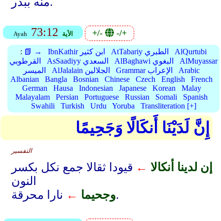
منه ببدر.
73:12
+/-
-/+
الأية
Ayah
AlQurtubi
AtTabariy الطبري
IbnKathir ابن كثير
📗 →
:
AlMuyassar
AlBaghawi البغوي
AsSaadiyy السعدي
القرطوبي
Arabic
Grammar الإعراب
AlJalalain الجلالين
الميسر
Albanian
Bangla
Bosnian
Chinese
Czech
English
French
German
Hausa
Indonesian
Japanese
Korean
Malay
Malayalam
Persian
Portuguese
Russian
Somali
Spanish
Swahili
Turkish
Urdu
Yoruba
Transliteration [+]
إِنَّ لَدَيْنَا أَنكَالًا وَجَحِيمًا
التفسير
إن لدينا أنكالا
←
قيودا ثقالا جمع نكل بكسر
النون
نارا محرقة.
وجحيما
←