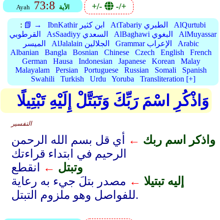
73:8
+/-
-/+
الأية
Ayah
AlQurtubi
AtTabariy الطبري
IbnKathir ابن كثير
📗 →
:
AlMuyassar
AlBaghawi البغوي
AsSaadiyy السعدي
القرطوبي
Arabic
Grammar الإعراب
AlJalalain الجلالين
الميسر
Albanian
Bangla
Bosnian
Chinese
Czech
English
French
German
Hausa
Indonesian
Japanese
Korean
Malay
Malayalam
Persian
Portuguese
Russian
Somali
Spanish
Swahili
Turkish
Urdu
Yoruba
Transliteration [+]
وَاذْكُرِ اسْمَ رَبِّكَ وَتَبَتَّلْ إِلَيْهِ تَبْتِيلًا
التفسير
واذكر اسم ربك
←
أي قل بسم الله الرحمن
الرحيم في ابتداء قراءتك
وتبتل
←
انقطع
إليه تبتيلا
←
مصدر بتلَ جيء به رعاية
للفواصل وهو ملزوم التبتل.