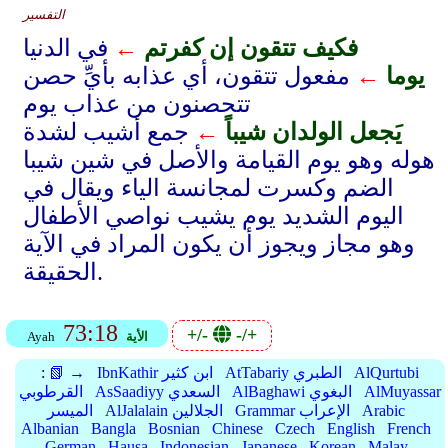
التفسير
فكيف تتقون إن كفرتم
←
في الدنيا
يوما
←
مفعول تتقون، أي عذابه بأيِّ حصن
تتحصنون من عذاب يوم
يَجعل الولدان شيباً
←
جمع أشيب لشدة
هوله وهو يوم القيامة والأصل في شين شيبا
الضم وكسرت لمجانسة الياء ويقال في
اليوم الشديد يوم يشيب نواصي الأطفال
وهو مجاز ويجوز أن يكون المراد في الآية
الحقيقة.
73:18
+/-
-/+
الأية
Ayah
AlQurtubi
AtTabariy الطبري
IbnKathir ابن كثير
📗 →
:
AlMuyassar
AlBaghawi البغوي
AsSaadiyy السعدي
القرطوبي
Arabic
Grammar الإعراب
AlJalalain الجلالين
الميسر
Albanian
Bangla
Bosnian
Chinese
Czech
English
French
German
Hausa
Indonesian
Japanese
Korean
Malay