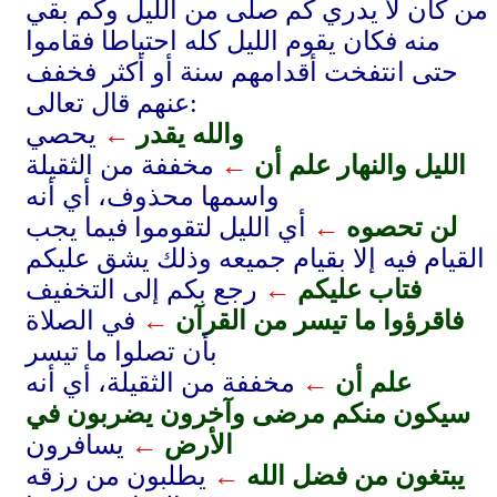
من كان لا يدري كم صلّى من الليل وكم بقي
منه فكان يقوم الليل كله احتياطا فقاموا
حتى انتفخت أقدامهم سنة أو أكثر فخفف
عنهم قال تعالى:
والله يقدر
←
يحصي
الليل والنهار علم أن
←
مخففة من الثقيلة
واسمها محذوف، أي أنه
لن تحصوه
←
أي الليل لتقوموا فيما يجب
القيام فيه إلا بقيام جميعه وذلك يشق عليكم
فتاب عليكم
←
رجع بكم إلى التخفيف
فاقرؤوا ما تيسر من القرآن
←
في الصلاة
بأن تصلوا ما تيسر
علم أن
←
مخففة من الثقيلة، أي أنه
سيكون منكم مرضى وآخرون يضربون في
الأرض
←
يسافرون
يبتغون من فضل الله
←
يطلبون من رزقه