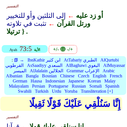
التفسير
أو زد عليه
←
إلى الثلثين وأو للتخيير
ورتل القرآن
←
تثبت في تلاوته
ترتيلا } .
73:5
+/-
-/+
الأية
Ayah
AlQurtubi
AtTabariy الطبري
IbnKathir ابن كثير
📗 →
:
AlMuyassar
AlBaghawi البغوي
AsSaadiyy السعدي
القرطوبي
Arabic
Grammar الإعراب
AlJalalain الجلالين
الميسر
Albanian
Bangla
Bosnian
Chinese
Czech
English
French
German
Hausa
Indonesian
Japanese
Korean
Malay
Malayalam
Persian
Portuguese
Russian
Somali
Spanish
Swahili
Turkish
Urdu
Yoruba
Transliteration [+]
إِنَّا سَنُلْقِي عَلَيْكَ قَوْلًا ثَقِيلًا
التفسير
إنا سنلقي عليك قولا
←
قرآنا