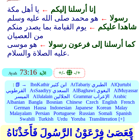
إنا أرسلنا إليكم
←
يا أهل مكة
رسولا
←
هو محمد صلى الله عليه وسلم
شاهدا عليكم
←
يوم القيامة بما يصدر منكم
من العصيان
كما أرسلنا إلى فرعون رسولا
←
هو موسى
عليه الصلاة والسلام.
73:16
+/-
-/+
الأية
Ayah
AlQurtubi
AtTabariy الطبري
IbnKathir ابن كثير
📗 →
:
AlMuyassar
AlBaghawi البغوي
AsSaadiyy السعدي
القرطوبي
Arabic
Grammar الإعراب
AlJalalain الجلالين
الميسر
Albanian
Bangla
Bosnian
Chinese
Czech
English
French
German
Hausa
Indonesian
Japanese
Korean
Malay
Malayalam
Persian
Portuguese
Russian
Somali
Spanish
Swahili
Turkish
Urdu
Yoruba
Transliteration [+]
فَعَصَىٰ فِرْعَوْنُ الرَّسُولَ فَأَخَذْنَاهُ