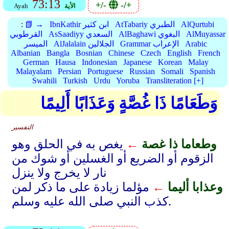
73:13
+/-
-/+
الأية
Ayah
AlQurtubi
AtTabariy الطبري
IbnKathir ابن كثير
📗 →
:
AlMuyassar
AlBaghawi البغوي
AsSaadiyy السعدي
القرطوبي
Arabic
Grammar الإعراب
AlJalalain الجلالين
الميسر
Albanian
Bangla
Bosnian
Chinese
Czech
English
French
German
Hausa
Indonesian
Japanese
Korean
Malay
Malayalam
Persian
Portuguese
Russian
Somali
Spanish
Swahili
Turkish
Urdu
Yoruba
Transliteration [+]
وَطَعَامًا ذَا غُصَّةٍ وَعَذَابًا أَلِيمًا
التفسير
وطعاما ذا غصة
←
يغص به في الحلق وهو
الزقوم أو الضريع أو الغسلين أو شوك من
نار لا يخرج ولا ينزل
وعذابا أليما
←
مؤلما زيادة على ما ذكر لمن
كذب النبي صلى الله عليه وسلم.