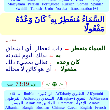
Malayalam
Persian
Portuguese
Russian
Somali
Spanish
Swahili
Turkish
Urdu
Yoruba
Transliteration [+]
السَّمَاءُ مُنفَطِرٌ بِهِ ۚ كَانَ وَعْدُهُ
مَفْعُولًا
التفسير
السماء منفطر
←
ذات انفطار، أي انشقاق
به
←
بذلك اليوم لشدته
كان وعده
←
تعالى بمجيء ذلك
أي هو كائن لا محالة.
مفعولا
←
73:19
+/-
-/+
الأية
Ayah
AlQurtubi
AtTabariy الطبري
IbnKathir ابن كثير
📗 →
:
AlMuyassar
AlBaghawi البغوي
AsSaadiyy السعدي
القرطوبي
Arabic
Grammar الإعراب
AlJalalain الجلالين
الميسر
Albanian
Bangla
Bosnian
Chinese
Czech
English
French