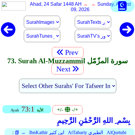
Ahad, 24 Safar 1448 AH
→ ←
Sunday, August
09, 2026
Prev
73. Surah Al-Muzzammil سورة المزّمّل
Next
73:1
+/-
-/+
الأية
Ayah
بِسْم ِ اللهِ الرَّحْمَٰنِ الرَّحِيمِ
AlQurtubi
AtTabariy الطبري
IbnKathir ابن كثير
📗 →
: