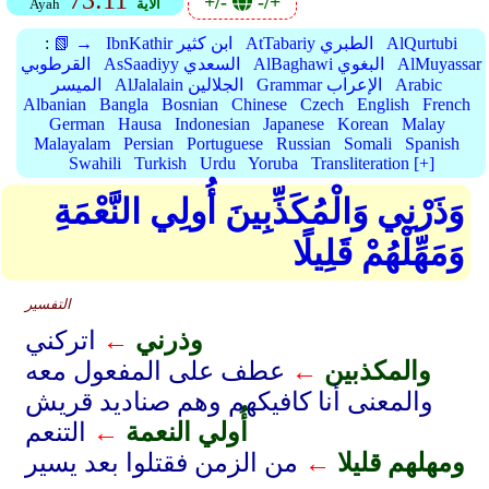
73:11
+/-
-/+
الأية
Ayah
AlQurtubi
AtTabariy الطبري
IbnKathir ابن كثير
📗 →
:
AlMuyassar
AlBaghawi البغوي
AsSaadiyy السعدي
القرطوبي
Arabic
Grammar الإعراب
AlJalalain الجلالين
الميسر
Albanian
Bangla
Bosnian
Chinese
Czech
English
French
German
Hausa
Indonesian
Japanese
Korean
Malay
Malayalam
Persian
Portuguese
Russian
Somali
Spanish
Swahili
Turkish
Urdu
Yoruba
Transliteration [+]
وَذَرْنِي وَالْمُكَذِّبِينَ أُولِي النَّعْمَةِ
وَمَهِّلْهُمْ قَلِيلًا
التفسير
وذرني
←
اتركني
والمكذبين
←
عطف على المفعول معه
والمعنى أنا كافيكهم وهم صناديد قريش
أُولي النعمة
←
التنعم
ومهلهم قليلا
←
من الزمن فقتلوا بعد يسير