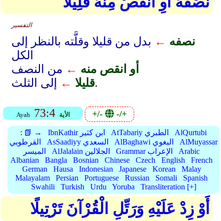
نِّصْفَهُ أَوِ انقُصْ مِنْهُ قَلِيلًا
التفسير
نصفه
←
بدل من قليلا وقلَّته بالنظر إلى
الكل
أو انقص منه
←
من النصف
إلى الثلث.
قليلا
←
73:4
+/-
-/+
الأية
Ayah
AlQurtubi
AtTabariy الطبري
IbnKathir ابن كثير
📗 →
:
AlMuyassar
AlBaghawi البغوي
AsSaadiyy السعدي
القرطوبي
Arabic
Grammar الإعراب
AlJalalain الجلالين
الميسر
Albanian
Bangla
Bosnian
Chinese
Czech
English
French
German
Hausa
Indonesian
Japanese
Korean
Malay
Malayalam
Persian
Portuguese
Russian
Somali
Spanish
Swahili
Turkish
Urdu
Yoruba
Transliteration [+]
أَوْ زِدْ عَلَيْهِ وَرَتِّلِ الْقُرْآنَ تَرْتِيلًا