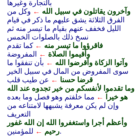
بالتجارة وغيرها
وآخرون يقاتلون في سبيل الله
←
وكل من
الفرق الثلاثة يشق عليهم ما ذكر في قيام
الليل فخفف عنهم بقيام ما تيسر منه ثم
نسخ ذلك بالصلوات الخمس
فاقرؤوا ما تيسر منه
←
كما تقدم
وأقيموا الصلاة
←
المفروضة
وآتوا الزكاة وأقرضوا الله
←
بأن تنفقوا ما
سوى المفروض من المال في سبيل الخير
قرضا حسنا
←
عن طيب قلب
وما تقدموا لأنفسكم من خير تجدوه عند الله
هو خيرا
←
مما خلفتم وهو فصل وما بعده
وإن لم يكن معرفة يشبهها لامتناعه من
التعريف
وأعظم أجرا واستغفروا الله إن الله غفور
للمؤمنين.
رحيم
←