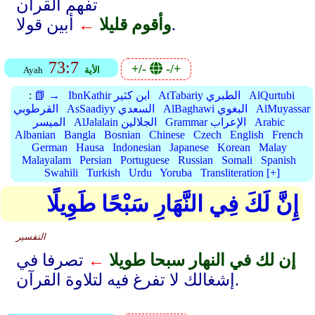
تفهم القرآن
أبين قولا.
وأقوم قليلا
←
73:7
+/-
-/+
الأية
Ayah
AlQurtubi
AtTabariy الطبري
IbnKathir ابن كثير
📗 →
:
AlMuyassar
AlBaghawi البغوي
AsSaadiyy السعدي
القرطوبي
Arabic
Grammar الإعراب
AlJalalain الجلالين
الميسر
Albanian
Bangla
Bosnian
Chinese
Czech
English
French
German
Hausa
Indonesian
Japanese
Korean
Malay
Malayalam
Persian
Portuguese
Russian
Somali
Spanish
Swahili
Turkish
Urdu
Yoruba
Transliteration [+]
إِنَّ لَكَ فِي النَّهَارِ سَبْحًا طَوِيلًا
التفسير
إن لك في النهار سبحا طويلا
←
تصرفا في
إشغالك لا تفرغ فيه لتلاوة القرآن.