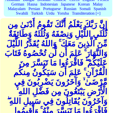
German
Hausa
Indonesian
Japanese
Korean
Malay
Malayalam
Persian
Portuguese
Russian
Somali
Spanish
Swahili
Turkish
Urdu
Yoruba
Transliteration [+]
إِنَّ رَبَّكَ يَعْلَمُ أَنَّكَ تَقُومُ أَدْنَىٰ مِن
ثُلُثَيِ اللَّيْلِ وَنِصْفَهُ وَثُلُثَهُ وَطَائِفَةٌ
مِّنَ الَّذِينَ مَعَكَ ۚ وَاللهُ يُقَدِّرُ اللَّيْلَ
وَالنَّهَارَ ۚ عَلِمَ أَن لَّن تُحْصُوهُ فَتَابَ
عَلَيْكُمْ ۖ فَاقْرَءُوا مَا تَيَسَّرَ مِنَ
الْقُرْآنِ ۚ عَلِمَ أَن سَيَكُونُ مِنكُم
مَّرْضَىٰ ۙ وَآخَرُونَ يَضْرِبُونَ فِي
الْأَرْضِ يَبْتَغُونَ مِن فَضْلِ اللهِ ۙ
وَآخَرُونَ يُقَاتِلُونَ فِي سَبِيلِ اللهِ ۖ
فَاقْرَءُوا مَا تَيَسَّرَ مِنْهُ ۚ وَأَقِيمُوا