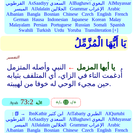
AlMuyassar
AlBaghawi البغوي
AsSaadiyy السعدي
القرطوبي
Arabic
Grammar الإعراب
AlJalalain الجلالين
الميسر
Albanian
Bangla
Bosnian
Chinese
Czech
English
French
German
Hausa
Indonesian
Japanese
Korean
Malay
Malayalam
Persian
Portuguese
Russian
Somali
Spanish
Swahili
Turkish
Urdu
Yoruba
Transliteration [+]
يَا أَيُّهَا الْمُزَّمِّلُ
التفسير
يا أيها المزمل
←
النبي وأصله المتزمل
أُدغمت التاء في الزاي، أي المتلفف بثيابه
حين مجيء الوحي له خوفا من لهيبته.
73:2
+/-
-/+
الأية
Ayah
AlQurtubi
AtTabariy الطبري
IbnKathir ابن كثير
📗 →
:
AlMuyassar
AlBaghawi البغوي
AsSaadiyy السعدي
القرطوبي
Arabic
Grammar الإعراب
AlJalalain الجلالين
الميسر
Albanian
Bangla
Bosnian
Chinese
Czech
English
French