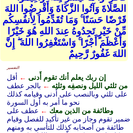
الصَّلَاةَ وَآتُوا الزَّكَاةَ وَأَقْرِضُوا اللهَ
قَرْضًا حَسَنًا ۚ وَمَا تُقَدِّمُوا لِأَنفُسِكُم
مِّنْ خَيْرٍ تَجِدُوهُ عِندَ اللهِ هُوَ خَيْرًا
وَأَعْظَمَ أَجْرًا ۚ وَاسْتَغْفِرُوا اللهَ ۖ إِنَّ
اللهَ غَفُورٌ رَّحِيمٌ
التفسير
إن ربك يعلم أنك تقوم أَدنى
←
أقل
من ثلثي الليل ونصفِه وثلثِه
←
بالجر عطف
على ثلثي وبالنصب على أدنى وقيامه كذلك
نحو ما أمر به أول السورة
وطائفة من الذين معك
←
عطف على
ضمير تقوم وجاز من غير تأكيد للفصل وقيام
طائفة من أصحابه كذلك للتأسي به ومنهم