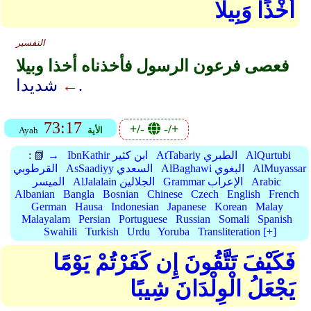
أَخْذًا وَبِيلًا
التفسير
فعصى فرعون الرسول فأخذناه أخذا وبيلا
شديدا.
←
73:17
+/-
-/+
الأية
Ayah
AlQurtubi
AtTabariy الطبري
IbnKathir ابن كثير
📗 →
:
AlMuyassar
AlBaghawi البغوي
AsSaadiyy السعدي
القرطوبي
Arabic
Grammar الإعراب
AlJalalain الجلالين
الميسر
Albanian
Bangla
Bosnian
Chinese
Czech
English
French
German
Hausa
Indonesian
Japanese
Korean
Malay
Malayalam
Persian
Portuguese
Russian
Somali
Spanish
Swahili
Turkish
Urdu
Yoruba
Transliteration [+]
فَكَيْفَ تَتَّقُونَ إِن كَفَرْتُمْ يَوْمًا
يَجْعَلُ الْوِلْدَانَ شِيبًا