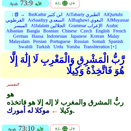
73:9
+/-
-/+
الأية
Ayah
AlQurtubi
AtTabariy الطبري
IbnKathir ابن كثير
📗 →
:
AlMuyassar
AlBaghawi البغوي
AsSaadiyy السعدي
القرطوبي
Arabic
Grammar الإعراب
AlJalalain الجلالين
الميسر
Albanian
Bangla
Bosnian
Chinese
Czech
English
French
German
Hausa
Indonesian
Japanese
Korean
Malay
Malayalam
Persian
Portuguese
Russian
Somali
Spanish
Swahili
Turkish
Urdu
Yoruba
Transliteration [+]
رَّبُّ الْمَشْرِقِ وَالْمَغْرِبِ لَا إِلَٰهَ إِلَّا
هُوَ فَاتَّخِذْهُ وَكِيلًا
التفسير
هو
ربُّ المشرق والمغرب لا إله إلا هو فاتخذه
موكلا له أمورك.
وكيلا
←
73:10
+/-
-/+
الأية
Ayah