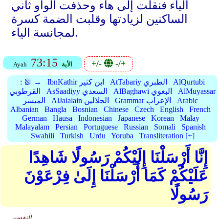
الياء فنقلت إلى هاء وحذفت الواو ثاني
الساكنين لزيادتها وقلبت الضمة كسرة
لمجانسة الياء.
73:15
+/-
-/+
الأية
Ayah
AlQurtubi
AtTabariy الطبري
IbnKathir ابن كثير
📗 →
:
AlMuyassar
AlBaghawi البغوي
AsSaadiyy السعدي
القرطوبي
Arabic
Grammar الإعراب
AlJalalain الجلالين
الميسر
Albanian
Bangla
Bosnian
Chinese
Czech
English
French
German
Hausa
Indonesian
Japanese
Korean
Malay
Malayalam
Persian
Portuguese
Russian
Somali
Spanish
Swahili
Turkish
Urdu
Yoruba
Transliteration [+]
إِنَّا أَرْسَلْنَا إِلَيْكُمْ رَسُولًا شَاهِدًا
عَلَيْكُمْ كَمَا أَرْسَلْنَا إِلَىٰ فِرْعَوْنَ
رَسُولًا
التفسير