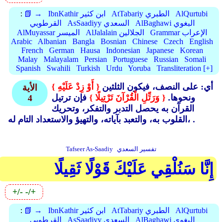
AlQurtubi
AtTabariy الطبري
IbnKathir ابن كثير
📗 →
:
AlBaghawi البغوي
AsSaadiyy السعدي
القرطوبي
Grammar الإعراب
AlJalalain الجلالين
AlMuyassar الميسر
Arabic
Albanian
Bangla
Bosnian
Chinese
Czech
English
French
German
Hausa
Indonesian
Japanese
Korean
Malay
Malayalam
Persian
Portuguese
Russian
Somali
Spanish
Swahili
Turkish
Urdu
Yoruba
Transliteration [+]
أي: على النصف، فيكون الثلثين
{ أَوْ زِدْ عَلَيْهِ }
الأية
ونحوها.
{ وَرَتِّلِ الْقُرْآنَ تَرْتِيلًا }
فإن ترتيل
4
القرآن به يحصل التدبر والتفكر، وتحريك
القلوب به، والتعبد بآياته، والتهيؤ والاستعداد التام له، .
تفسير السعدي
Tafseer As-Saadiy
إِنَّا سَنُلْقِي عَلَيْكَ قَوْلًا ثَقِيلًا
+/-
-/+
AlQurtubi
AtTabariy الطبري
IbnKathir ابن كثير
📗 →
:
AlBaghawi البغوي
AsSaadiyy السعدي
القرطوبي