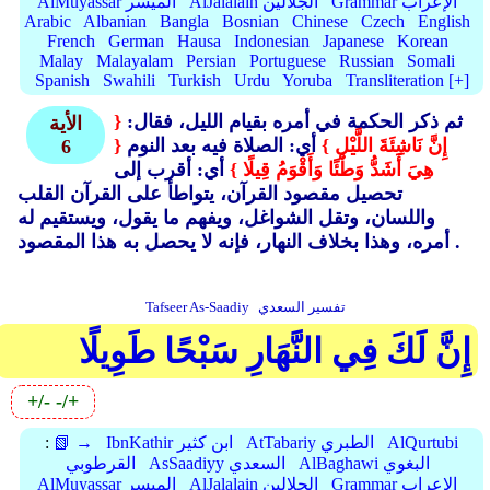
Grammar الإعراب
AlJalalain الجلالين
AlMuyassar الميسر
Arabic
Albanian
Bangla
Bosnian
Chinese
Czech
English
French
German
Hausa
Indonesian
Japanese
Korean
Malay
Malayalam
Persian
Portuguese
Russian
Somali
Spanish
Swahili
Turkish
Urdu
Yoruba
Transliteration [+]
ثم ذكر الحكمة في أمره بقيام الليل، فقال:
{
الأية
إِنَّ نَاشِئَةَ اللَّيْلِ }
أي: الصلاة فيه بعد النوم
{
6
هِيَ أَشَدُّ وَطْئًا وَأَقْوَمُ قِيلًا }
أي: أقرب إلى
تحصيل مقصود القرآن، يتواطأ على القرآن القلب
واللسان، وتقل الشواغل، ويفهم ما يقول، ويستقيم له
أمره، وهذا بخلاف النهار، فإنه لا يحصل به هذا المقصود .
تفسير السعدي
Tafseer As-Saadiy
إِنَّ لَكَ فِي النَّهَارِ سَبْحًا طَوِيلًا
+/-
-/+
AlQurtubi
AtTabariy الطبري
IbnKathir ابن كثير
📗 →
:
AlBaghawi البغوي
AsSaadiyy السعدي
القرطوبي
Grammar الإعراب
AlJalalain الجلالين
AlMuyassar الميسر