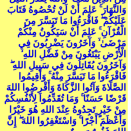
وَالنَّهَارَ ۚ عَلِمَ أَنْ لَنْ تُحْصُوهُ فَتَابَ
عَلَيْكُمْ ۖ فَاقْرَءُوا مَا تَيَسَّرَ مِنَ
الْقُرْآنِ ۚ عَلِمَ أَنْ سَيَكُونُ مِنْكُمْ
مَرْضَىٰ ۙ وَآخَرُونَ يَضْرِبُونَ فِي
الْأَرْضِ يَبْتَغُونَ مِنْ فَضْلِ اللهِ ۙ
وَآخَرُونَ يُقَاتِلُونَ فِي سَبِيلِ اللهِ ۖ
فَاقْرَءُوا مَا تَيَسَّرَ مِنْهُ ۚ وَأَقِيمُوا
الصَّلَاةَ وَآتُوا الزَّكَاةَ وَأَقْرِضُوا اللهَ
قَرْضًا حَسَنًا ۚ وَمَا تُقَدِّمُوا لِأَنْفُسِكُمْ
مِنْ خَيْرٍ تَجِدُوهُ عِنْدَ اللهِ هُوَ خَيْرًا
وَأَعْظَمَ أَجْرًا ۚ وَاسْتَغْفِرُوا اللهَ ۖ إِنَّ