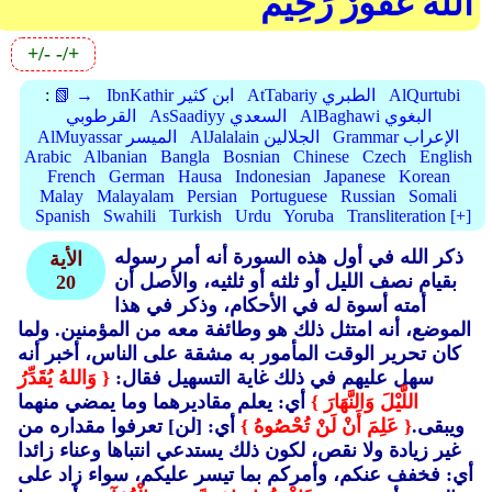
اللهَ غَفُورٌ رَحِيمٌ
+/-
-/+
AlQurtubi
AtTabariy الطبري
IbnKathir ابن كثير
📗 →
:
AlBaghawi البغوي
AsSaadiyy السعدي
القرطوبي
Grammar الإعراب
AlJalalain الجلالين
AlMuyassar الميسر
Arabic
Albanian
Bangla
Bosnian
Chinese
Czech
English
French
German
Hausa
Indonesian
Japanese
Korean
Malay
Malayalam
Persian
Portuguese
Russian
Somali
Spanish
Swahili
Turkish
Urdu
Yoruba
Transliteration [+]
ذكر الله في أول هذه السورة أنه أمر رسوله
الأية
بقيام نصف الليل أو ثلثه أو ثلثيه، والأصل أن
20
أمته أسوة له في الأحكام، وذكر في هذا
الموضع، أنه امتثل ذلك هو وطائفة معه من المؤمنين. ولما
كان تحرير الوقت المأمور به مشقة على الناس، أخبر أنه
سهل عليهم في ذلك غاية التسهيل فقال:
{ وَاللهُ يُقَدِّرُ
اللَّيْلَ وَالنَّهَارَ }
أي: يعلم مقاديرهما وما يمضي منهما
ويبقى.
{ عَلِمَ أَنْ لَنْ تُحْصُوهُ }
أي: [لن] تعرفوا مقداره من
غير زيادة ولا نقص، لكون ذلك يستدعي انتباها وعناء زائدا
أي: فخفف عنكم، وأمركم بما تيسر عليكم، سواء زاد على