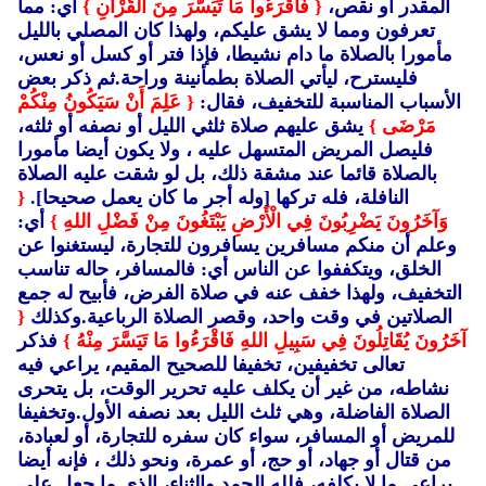
المقدر أو نقص،
{ فَاقْرَءُوا مَا تَيَسَّرَ مِنَ الْقُرْآنِ }
أي: مما
تعرفون ومما لا يشق عليكم، ولهذا كان المصلي بالليل
مأمورا بالصلاة ما دام نشيطا، فإذا فتر أو كسل أو نعس،
فليسترح، ليأتي الصلاة بطمأنينة وراحة.ثم ذكر بعض
الأسباب المناسبة للتخفيف، فقال:
{ عَلِمَ أَنْ سَيَكُونُ مِنْكُمْ
مَرْضَى }
يشق عليهم صلاة ثلثي الليل أو نصفه أو ثلثه،
فليصل المريض المتسهل عليه ، ولا يكون أيضا مأمورا
بالصلاة قائما عند مشقة ذلك، بل لو شقت عليه الصلاة
النافلة، فله تركها [وله أجر ما كان يعمل صحيحا].
{
وَآخَرُونَ يَضْرِبُونَ فِي الْأَرْضِ يَبْتَغُونَ مِنْ فَضْلِ اللهِ }
أي:
وعلم أن منكم مسافرين يسافرون للتجارة، ليستغنوا عن
الخلق، ويتكففوا عن الناس أي: فالمسافر، حاله تناسب
التخفيف، ولهذا خفف عنه في صلاة الفرض، فأبيح له جمع
الصلاتين في وقت واحد، وقصر الصلاة الرباعية.وكذلك
{
آخَرُونَ يُقَاتِلُونَ فِي سَبِيلِ اللهِ فَاقْرَءُوا مَا تَيَسَّرَ مِنْهُ }
فذكر
تعالى تخفيفين، تخفيفا للصحيح المقيم، يراعي فيه
نشاطه، من غير أن يكلف عليه تحرير الوقت، بل يتحرى
الصلاة الفاضلة، وهي ثلث الليل بعد نصفه الأول.وتخفيفا
للمريض أو المسافر، سواء كان سفره للتجارة، أو لعبادة،
من قتال أو جهاد، أو حج، أو عمرة، ونحو ذلك ، فإنه أيضا
يراعي ما لا يكلفه، فلله الحمد والثناء، الذي ما جعل على