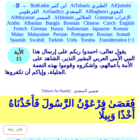
AlQurtubi
AtTabariy الطبري
IbnKathir ابن كثير
📗 →
:
AlBaghawi البغوي
AsSaadiyy السعدي
القرطوبي
Grammar الإعراب
AlJalalain الجلالين
AlMuyassar الميسر
Arabic
Albanian
Bangla
Bosnian
Chinese
Czech
English
French
German
Hausa
Indonesian
Japanese
Korean
Malay
Malayalam
Persian
Portuguese
Russian
Somali
Spanish
Swahili
Turkish
Urdu
Yoruba
Transliteration [+]
يقول تعالى: احمدوا ربكم على إرسال هذا
الأية
النبي الأمي العربي البشير النذير، الشاهد على
15
الأمة بأعمالهم، واشكروه وقوموا بهذه النعمة
الجليلة، وإياكم أن تكفروها.
تفسير السعدي
Tafseer As-Saadiy
فَعَصَىٰ فِرْعَوْنُ الرَّسُولَ فَأَخَذْنَاهُ
أَخْذًا وَبِيلًا
+/-
-/+