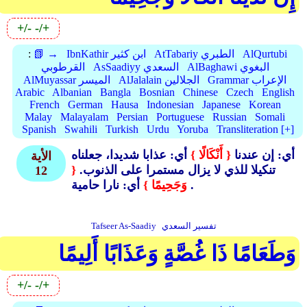
+/-
-/+
AlQurtubi
AtTabariy الطبري
IbnKathir ابن كثير
📗 →
:
AlBaghawi البغوي
AsSaadiyy السعدي
القرطوبي
Grammar الإعراب
AlJalalain الجلالين
AlMuyassar الميسر
Arabic
Albanian
Bangla
Bosnian
Chinese
Czech
English
French
German
Hausa
Indonesian
Japanese
Korean
Malay
Malayalam
Persian
Portuguese
Russian
Somali
Spanish
Swahili
Turkish
Urdu
Yoruba
Transliteration [+]
أي: إن عندنا
{ أَنْكَالًا }
أي: عذابا شديدا، جعلناه
الأية
تنكيلا للذي لا يزال مستمرا على الذنوب.
{
12
أي: نارا حامية .
وَجَحِيمًا }
تفسير السعدي
Tafseer As-Saadiy
وَطَعَامًا ذَا غُصَّةٍ وَعَذَابًا أَلِيمًا
+/-
-/+