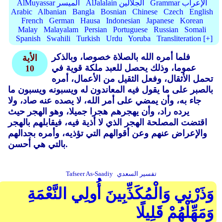
Grammar الإعراب
AlJalalain الجلالين
AlMuyassar الميسر
Arabic
Albanian
Bangla
Bosnian
Chinese
Czech
English
French
German
Hausa
Indonesian
Japanese
Korean
Malay
Malayalam
Persian
Portuguese
Russian
Somali
Spanish
Swahili
Turkish
Urdu
Yoruba
Transliteration [+]
فلما أمره الله بالصلاة خصوصا، وبالذكر
الأية
عموما، وذلك يحصل للعبد ملكة قوية في
10
تحمل الأثقال، وفعل الثقيل من الأعمال، أمره
بالصبر على ما يقول فيه المعاندون له ويسبونه ويسبون ما
جاء به، وأن يمضي على أمر الله، لا يصده عنه صاد، ولا
يرده راد، وأن يهجرهم هجرا جميلا، وهو الهجر حيث
اقتضت المصلحة الهجر الذي لا أذية فيه، فيقابلهم بالهجر
والإعراض عنهم وعن أقوالهم التي تؤذيه، وأمره بجدالهم
بالتي هي أحسن.
تفسير السعدي
Tafseer As-Saadiy
وَذَرْنِي وَالْمُكَذِّبِينَ أُولِي النَّعْمَةِ
وَمَهِّلْهُمْ قَلِيلًا