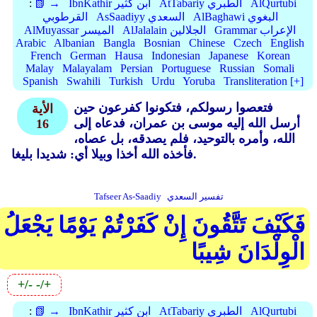
AlQurtubi
AtTabariy الطبري
IbnKathir ابن كثير
📗 →
:
AlBaghawi البغوي
AsSaadiyy السعدي
القرطوبي
Grammar الإعراب
AlJalalain الجلالين
AlMuyassar الميسر
Arabic
Albanian
Bangla
Bosnian
Chinese
Czech
English
French
German
Hausa
Indonesian
Japanese
Korean
Malay
Malayalam
Persian
Portuguese
Russian
Somali
Spanish
Swahili
Turkish
Urdu
Yoruba
Transliteration [+]
فتعصوا رسولكم، فتكونوا كفرعون حين
الأية
أرسل الله إليه موسى بن عمران، فدعاه إلى
16
الله، وأمره بالتوحيد، فلم يصدقه، بل عصاه،
فأخذه الله أخذا وبيلا أي: شديدا بليغا.
تفسير السعدي
Tafseer As-Saadiy
فَكَيْفَ تَتَّقُونَ إِنْ كَفَرْتُمْ يَوْمًا يَجْعَلُ
الْوِلْدَانَ شِيبًا
+/-
-/+
AlQurtubi
AtTabariy الطبري
IbnKathir ابن كثير
📗 →
: