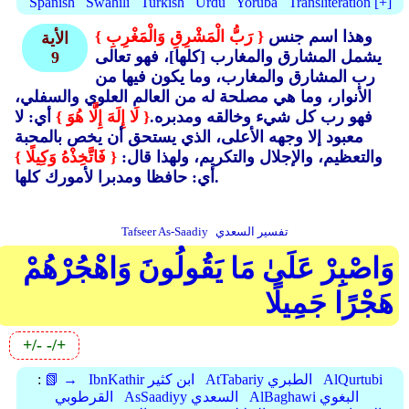
Spanish
Swahili
Turkish
Urdu
Yoruba
Transliteration [+]
وهذا اسم جنس
{ رَبُّ الْمَشْرِقِ وَالْمَغْرِبِ }
الأية
يشمل المشارق والمغارب [كلها]، فهو تعالى
9
رب المشارق والمغارب، وما يكون فيها من
الأنوار، وما هي مصلحة له من العالم العلوي والسفلي،
فهو رب كل شيء وخالقه ومدبره.
{ لَا إِلَهَ إِلَّا هُوَ }
أي: لا
معبود إلا وجهه الأعلى، الذي يستحق أن يخص بالمحبة
والتعظيم، والإجلال والتكريم، ولهذا قال:
{ فَاتَّخِذْهُ وَكِيلًا }
أي: حافظا ومدبرا لأمورك كلها.
تفسير السعدي
Tafseer As-Saadiy
وَاصْبِرْ عَلَىٰ مَا يَقُولُونَ وَاهْجُرْهُمْ
هَجْرًا جَمِيلًا
+/-
-/+
AlQurtubi
AtTabariy الطبري
IbnKathir ابن كثير
📗 →
:
AlBaghawi البغوي
AsSaadiyy السعدي
القرطوبي