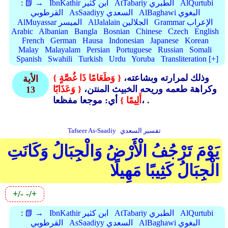
AlQurtubi
AtTabariy الطبري
IbnKathir ابن كثير
📗 →
:
AlBaghawi البغوي
AsSaadiyy السعدي
القرطوبي
Grammar الإعراب
AlJalalain الجلالين
AlMuyassar الميسر
Arabic
Albanian
Bangla
Bosnian
Chinese
Czech
English
French
German
Hausa
Indonesian
Japanese
Korean
Malay
Malayalam
Persian
Portuguese
Russian
Somali
Spanish
Swahili
Turkish
Urdu
Yoruba
Transliteration [+]
وذلك لمرارته وبشاعته،
{ وَطَعَامًا ذَا غُصَّةٍ }
الأية
وكراهة طعمه وريحه الخبيث المنتن،
{ وَعَذَابًا
13
أي: موجعا مفظعا، .
أَلِيمًا }
تفسير السعدي
Tafseer As-Saadiy
يَوْمَ تَرْجُفُ الْأَرْضُ وَالْجِبَالُ وَكَانَتِ
الْجِبَالُ كَثِيبًا مَهِيلًا
+/-
-/+
AlQurtubi
AtTabariy الطبري
IbnKathir ابن كثير
📗 →
:
AlBaghawi البغوي
AsSaadiyy السعدي
القرطوبي