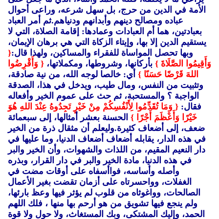
الأمة في الدين من حرج، بل سهل شرعه، وراعى أحوال
عباده ومصالح دينهم وأبدانهم ودنياهم.ثم أمر العباد
بعبادتين، هما أم العبادات وعمادها: إقامة الصلاة، التي لا
يستقيم الدين إلا بها، وإيتاء الزكاة التي هي برهان الإيمان،
وبها تحصل المواساة للفقراء والمساكين، ولهذا قال:
{
وَأَقِيمُوا الصَّلَاةَ }
بأركانها، وشروطها، ومكملاتها،
{ وَأَقْرِضُوا
اللهَ قَرْضًا حَسَنًا }
أي: خالصا لوجه الله، من نية صادقة،
وتثبيت من النفس، ومال طيب، ويدخل في هذا، الصدقة
الواجبة ؟ والمستحبة، ثم حث على عموم الخير وأفعاله
فقال:
{ وَمَا تُقَدِّمُوا لِأَنْفُسِكُمْ مِنْ خَيْرٍ تَجِدُوهُ عِنْدَ اللهِ هُوَ
خَيْرًا وَأَعْظَمَ أَجْرًا }
الحسنة بعشر أمثالها، إلى سبعمائة
ضعف، إلى أضعاف كثيرة.وليعلم أن مثقال ذرة من الخير
في هذه الدار، يقابله أضعاف أضعاف الدنيا، وما عليها في
دار النعيم المقيم، من اللذات والشهوات، وأن الخير والبر
في هذه الدنيا، مادة الخير والبر في دار القرار، وبذره
وأصله وأساسه، فواأسفاه على أوقات مضت في
الغفلات، وواحسرتاه على أزمان تقضت بغير الأعمال
الصالحات، وواغوثاه من قلوب لم يؤثر فيها وعظ بارئها،
ولم ينجع فيها تشويق من هو أرحم بها منها ، فلك اللهم
الحمد، وإليك المشتكى، وبك المستغاث، ولا حول ولا قوة