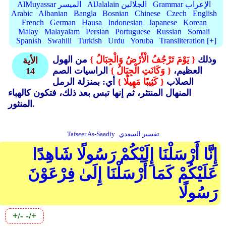
Grammar الإعراب
AlJalalain الجلالين
AlMuyassar الميسر
Arabic
Albanian
Bangla
Bosnian
Chinese
Czech
English
French
German
Hausa
Indonesian
Japanese
Korean
Malay
Malayalam
Persian
Portuguese
Russian
Somali
Spanish
Swahili
Turkish
Urdu
Yoruba
Transliteration [+]
وذلك
{ يَوْمَ تَرْجُفُ الْأَرْضُ وَالْجِبَالُ }
من الهول
الأية
العظيم،
{ وَكَانَتِ الْجِبَالُ }
الراسيات الصم
14
الصلاب
{ كَثِيبًا مَهِيلًا }
أي: بمنزلة الرمل
المنهال المنتثر، ثم إنها تبس بعد ذلك، فتكون كالهباء
المنثور.
تفسير السعدي
Tafseer As-Saadiy
إِنَّا أَرْسَلْنَا إِلَيْكُمْ رَسُولًا شَاهِدًا
عَلَيْكُمْ كَمَا أَرْسَلْنَا إِلَىٰ فِرْعَوْنَ
رَسُولًا
+/-
-/+