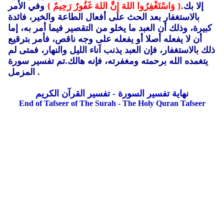
إلا بك.
{ وَاسْتَغْفِرُوا اللهَ إِنَّ اللهَ غَفُورٌ رَحِيمٌ }
وفي الأمر
بالاستغفار بعد الحث على أفعال الطاعة والخير، فائدة
كبيرة، وذلك أن العبد ما يخلو من التقصير فيما أمر به، إما
أن لا يفعله أصلا أو يفعله على وجه ناقص، فأمر بترقيع
ذلك بالاستغفار، فإن العبد يذنب آناء الليل والنهار، فمتى لم
يتغمده الله برحمته ومغفرته، فإنه هالك.تم تفسير سورة
المزمل .
نهاية تفسير السورة - تفسير القرآن الكريم
End of Tafseer of The Surah - The Holy Quran Tafseer