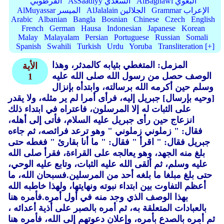
AlBaghawi البغوي
AsSaadiyy السعدي
القرطوبي
Grammar الإعراب
AlJalalain الجلالين
AlMuyassar الميسر
Arabic
Albanian
Bangla
Bosnian
Chinese
Czech
English
French
German
Hausa
Indonesian
Japanese
Korean
Malay
Malayalam
Persian
Portuguese
Russian
Somali
Spanish
Swahili
Turkish
Urdu
Yoruba
Transliteration [+]
المزمل: المتغطي بثيابه كالمدثر، وهذا
الأية
الوصف حصل من رسول الله صلى الله عليه
1
وسلم حين أكرمه الله برسالته، وابتدأه بإنزال
[وحيه بإرسال] جبريل إليه، فرأى أمرا لم ير مثله، ولا يقدر
على الثبات له إلا المرسلون، فاعتراه في ابتداء ذلك
انزعاج حين رأى جبريل عليه السلام، فأتى إلى أهله،
فقال: " زملوني زملوني " وهو ترعد فرائصه، ثم جاءه
جبريل فقال: " اقرأ " فقال: " ما أنا بقارئ " فغطه حتى
بلغ منه الجهد، وهو يعالجه على القراءة، فقرأ صلى الله
عليه وسلم، ثم ألقى الله عليه الثبات، وتابع عليه الوحي،
حتى بلغ مبلغا ما بلغه أحد من المرسلين.فسبحان الله، ما
أعظم التفاوت بين ابتداء نبوته ونهايتها، ولهذا خاطبه الله
بهذا الوصف الذي وجد منه في أول أمره.فأمره هنا
بالعبادات المتعلقة به، ثم أمره بالصبر على أذية أعدائه ،
ثم أمره بالصدع بأمره، وإعلان دعوتهم إلى الله، فأمره هنا