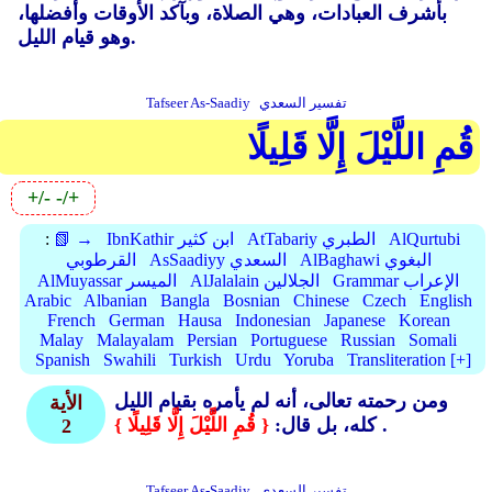
بأشرف العبادات، وهي الصلاة، وبآكد الأوقات وأفضلها،
وهو قيام الليل.
تفسير السعدي
Tafseer As-Saadiy
قُمِ اللَّيْلَ إِلَّا قَلِيلًا
+/-
-/+
AlQurtubi
AtTabariy الطبري
IbnKathir ابن كثير
📗 →
:
AlBaghawi البغوي
AsSaadiyy السعدي
القرطوبي
Grammar الإعراب
AlJalalain الجلالين
AlMuyassar الميسر
Arabic
Albanian
Bangla
Bosnian
Chinese
Czech
English
French
German
Hausa
Indonesian
Japanese
Korean
Malay
Malayalam
Persian
Portuguese
Russian
Somali
Spanish
Swahili
Turkish
Urdu
Yoruba
Transliteration [+]
ومن رحمته تعالى، أنه لم يأمره بقيام الليل
الأية
.
كله، بل قال:
{ قُمِ اللَّيْلَ إِلَّا قَلِيلًا }
2
تفسير السعدي
Tafseer As-Saadiy