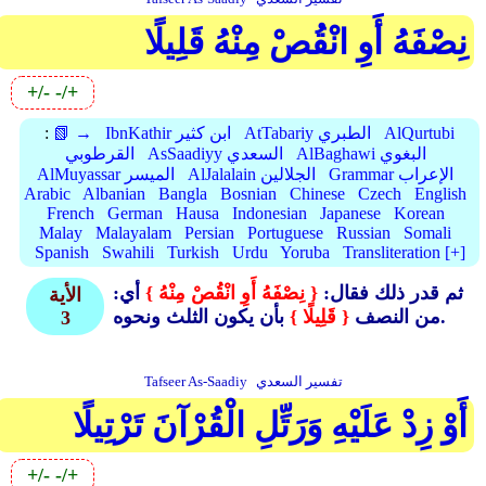
نِصْفَهُ أَوِ انْقُصْ مِنْهُ قَلِيلًا
+/-
-/+
AlQurtubi
AtTabariy الطبري
IbnKathir ابن كثير
📗 →
:
AlBaghawi البغوي
AsSaadiyy السعدي
القرطوبي
Grammar الإعراب
AlJalalain الجلالين
AlMuyassar الميسر
Arabic
Albanian
Bangla
Bosnian
Chinese
Czech
English
French
German
Hausa
Indonesian
Japanese
Korean
Malay
Malayalam
Persian
Portuguese
Russian
Somali
Spanish
Swahili
Turkish
Urdu
Yoruba
Transliteration [+]
ثم قدر ذلك فقال:
{ نِصْفَهُ أَوِ انْقُصْ مِنْهُ }
أي:
الأية
بأن يكون الثلث ونحوه.
من النصف
{ قَلِيلًا }
3
تفسير السعدي
Tafseer As-Saadiy
أَوْ زِدْ عَلَيْهِ وَرَتِّلِ الْقُرْآنَ تَرْتِيلًا
+/-
-/+