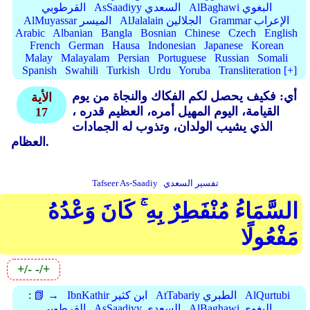
AlBaghawi البغوي
AsSaadiyy السعدي
القرطوبي
Grammar الإعراب
AlJalalain الجلالين
AlMuyassar الميسر
Arabic
Albanian
Bangla
Bosnian
Chinese
Czech
English
French
German
Hausa
Indonesian
Japanese
Korean
Malay
Malayalam
Persian
Portuguese
Russian
Somali
Spanish
Swahili
Turkish
Urdu
Yoruba
Transliteration [+]
أي: فكيف يحصل لكم الفكاك والنجاة من يوم
الأية
القيامة، اليوم المهيل أمره، العظيم قدره ،
17
الذي يشيب الولدان، وتذوب له الجمادات
العظام.
تفسير السعدي
Tafseer As-Saadiy
السَّمَاءُ مُنْفَطِرٌ بِهِ ۚ كَانَ وَعْدُهُ
مَفْعُولًا
+/-
-/+
AlQurtubi
AtTabariy الطبري
IbnKathir ابن كثير
📗 →
:
AlBaghawi البغوي
AsSaadiyy السعدي
القرطوبي