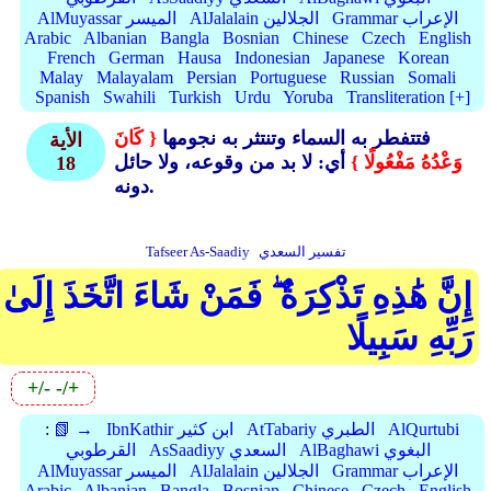
Grammar الإعراب
AlJalalain الجلالين
AlMuyassar الميسر
Arabic
Albanian
Bangla
Bosnian
Chinese
Czech
English
French
German
Hausa
Indonesian
Japanese
Korean
Malay
Malayalam
Persian
Portuguese
Russian
Somali
Spanish
Swahili
Turkish
Urdu
Yoruba
Transliteration [+]
فتتفطر به السماء وتنتثر به نجومها
{ كَانَ
الأية
وَعْدُهُ مَفْعُولًا }
أي: لا بد من وقوعه، ولا حائل
18
دونه.
تفسير السعدي
Tafseer As-Saadiy
إِنَّ هَٰذِهِ تَذْكِرَةٌ ۖ فَمَنْ شَاءَ اتَّخَذَ إِلَىٰ
رَبِّهِ سَبِيلًا
+/-
-/+
AlQurtubi
AtTabariy الطبري
IbnKathir ابن كثير
📗 →
:
AlBaghawi البغوي
AsSaadiyy السعدي
القرطوبي
Grammar الإعراب
AlJalalain الجلالين
AlMuyassar الميسر
Arabic
Albanian
Bangla
Bosnian
Chinese
Czech
English