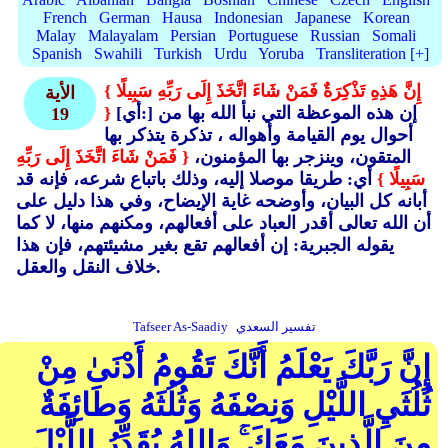
French
German
Hausa
Indonesian
Japanese
Korean
Malay
Malayalam
Persian
Portuguese
Russian
Somali
Spanish
Swahili
Turkish
Urdu
Yoruba
Transliteration [+]
{ إِنَّ هَذِهِ تَذْكِرَةٌ فَمَنْ شَاءَ اتَّخَذَ إِلَى رَبِّهِ سَبِيلًا
الأية
[أي:] إن هذه الموعظة التي نبأ الله بها من
}
19
أحوال يوم القيامة وأهواله ، تذكرة يتذكر بها
المتقون، وينزجر بها المؤمنون،
{ فَمَنْ شَاءَ اتَّخَذَ إِلَى رَبِّهِ
سَبِيلًا }
أي: طريقا موصلا إليه، وذلك باتباع شرعه، فإنه قد
أبانه كل البيان، وأوضحه غاية الإيضاح، وفي هذا دليل على
أن الله تعالى أقدر العباد على أفعالهم، ومكنهم منها، لا كما
يقوله الجبرية: إن أفعالهم تقع بغير مشيئتهم، فإن هذا
خلاف النقل والعقل.
تفسير السعدي
Tafseer As-Saadiy
إِنَّ رَبَّكَ يَعْلَمُ أَنَّكَ تَقُومُ أَدْنَىٰ مِنْ
ثُلُثَيِ اللَّيْلِ وَنِصْفَهُ وَثُلُثَهُ وَطَائِفَةٌ
مِنَ الَّذِينَ مَعَكَ ۚ وَاللهُ يُقَدِّرُ اللَّيْلَ