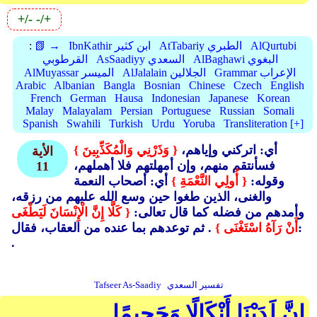
+/-
-/+
AlQurtubi
AtTabariy الطبري
IbnKathir ابن كثير
📗 →
:
AlBaghawi البغوي
AsSaadiyy السعدي
القرطوبي
Grammar الإعراب
AlJalalain الجلالين
AlMuyassar الميسر
Arabic
Albanian
Bangla
Bosnian
Chinese
Czech
English
French
German
Hausa
Indonesian
Japanese
Korean
Malay
Malayalam
Persian
Portuguese
Russian
Somali
Spanish
Swahili
Turkish
Urdu
Yoruba
Transliteration [+]
أي: اتركني وإياهم،
{ وَذَرْنِي وَالْمُكَذِّبِينَ }
الأية
فسأنتقم منهم، وإن أمهلتهم فلا أهملهم،
11
وقوله:
{ أُولِي النَّعْمَةِ }
أي: أصحاب النعمة
والغنى، الذين طغوا حين وسع الله عليهم من رزقه،
وأمدهم من فضله كما قال تعالى:
{ كَلَّا إِنَّ الْإِنْسَانَ لَيَطْغَى
أَنْ رَآهُ اسْتَغْنَى }
. ثم توعدهم بما عنده من العقاب، فقال:
.
تفسير السعدي
Tafseer As-Saadiy
إِنَّ لَدَيْنَا أَنْكَالًا وَجَحِيمًا