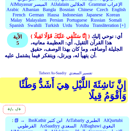
Grammar الإعراب
AlJalalain الجلالين
AlMuyassar الميسر
Arabic
Albanian
Bangla
Bosnian
Chinese
Czech
English
French
German
Hausa
Indonesian
Japanese
Korean
Malay
Malayalam
Persian
Portuguese
Russian
Somali
Spanish
Swahili
Turkish
Urdu
Yoruba
Transliteration [+]
أي: نوحي إليك
{ إِنَّا سَنُلْقِي عَلَيْكَ قَوْلًا ثَقِيلًا }
الأية
هذا القرآن الثقيل، أي: العظيمة معانيه،
5
الجليلة أوصافه، وما كان بهذا الوصف، حقيق
أن يتهيأ له، ويرتل، ويتفكر فيما يشتمل عليه.
تفسير السعدي
Tafseer As-Saadiy
إِنَّ نَاشِئَةَ اللَّيْلِ هِيَ أَشَدُّ وَطْئًا
وَأَقْوَمُ قِيلًا
+/-
-/+
AlQurtubi
AtTabariy الطبري
IbnKathir ابن كثير
📗 →
:
AlBaghawi البغوي
AsSaadiyy السعدي
القرطوبي