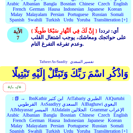
Arabic
Albanian
Bangla
Bosnian
Chinese
Czech
English
French
German
Hausa
Indonesian
Japanese
Korean
Malay
Malayalam
Persian
Portuguese
Russian
Somali
Spanish
Swahili
Turkish
Urdu
Yoruba
Transliteration [+]
أي: ترددا
{ إِنَّ لَكَ فِي اَلنَّهَارِ سَبْحًا طَوِيلًا }
الأية
على حوائجك ومعاشك، يوجب اشتغال القلب
7
وعدم تفرغه التفرغ التام.
تفسير السعدي
Tafseer As-Saadiy
وَاذْكُرِ اسْمَ رَبِّكَ وَتَبَتَّلْ إِلَيْهِ تَبْتِيلًا
+/-
-/+
AlQurtubi
AtTabariy الطبري
IbnKathir ابن كثير
📗 →
:
AlBaghawi البغوي
AsSaadiyy السعدي
القرطوبي
Grammar الإعراب
AlJalalain الجلالين
AlMuyassar الميسر
Arabic
Albanian
Bangla
Bosnian
Chinese
Czech
English
French
German
Hausa
Indonesian
Japanese
Korean
Malay
Malayalam
Persian
Portuguese
Russian
Somali
Spanish
Swahili
Turkish
Urdu
Yoruba
Transliteration [+]