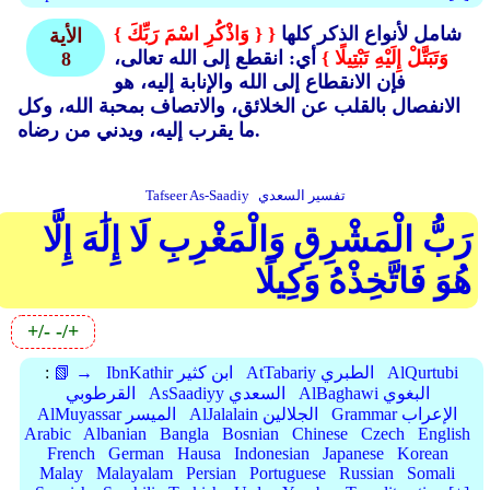
شامل لأنواع الذكر كلها
{
{ وَاذْكُرِ اسْمَ رَبِّكَ }
الأية
وَتَبَتَّلْ إِلَيْهِ تَبْتِيلًا }
أي: انقطع إلى الله تعالى،
8
فإن الانقطاع إلى الله والإنابة إليه، هو
الانفصال بالقلب عن الخلائق، والاتصاف بمحبة الله، وكل
ما يقرب إليه، ويدني من رضاه.
تفسير السعدي
Tafseer As-Saadiy
رَبُّ الْمَشْرِقِ وَالْمَغْرِبِ لَا إِلَٰهَ إِلَّا
هُوَ فَاتَّخِذْهُ وَكِيلًا
+/-
-/+
AlQurtubi
AtTabariy الطبري
IbnKathir ابن كثير
📗 →
:
AlBaghawi البغوي
AsSaadiyy السعدي
القرطوبي
Grammar الإعراب
AlJalalain الجلالين
AlMuyassar الميسر
Arabic
Albanian
Bangla
Bosnian
Chinese
Czech
English
French
German
Hausa
Indonesian
Japanese
Korean
Malay
Malayalam
Persian
Portuguese
Russian
Somali