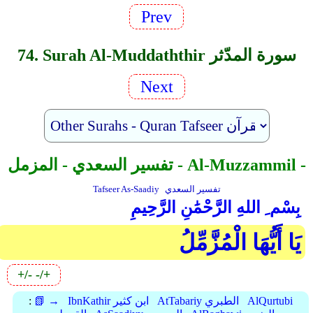
Prev
74. Surah Al-Muddaththir سورة المدّثر
Next
تفسير السعدي - المزمل - Al-Muzzammil -
تفسير السعدي
Tafseer As-Saadiy
بِسْم ِ اللهِ الرَّحْمَٰنِ الرَّحِيمِ
يَا أَيُّهَا الْمُزَّمِّلُ
+/-
-/+
AlQurtubi
AtTabariy الطبري
IbnKathir ابن كثير
📗 →
: