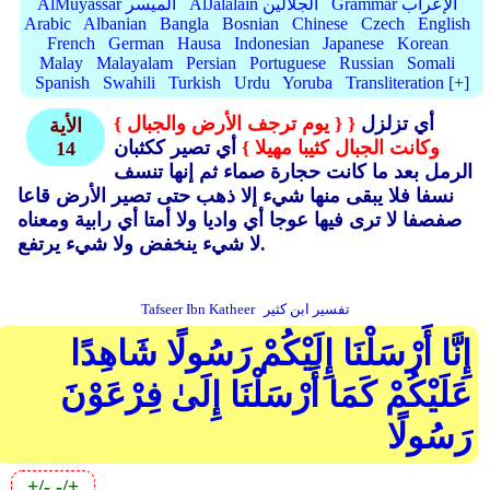
Grammar الإعراب
AlJalalain الجلالين
AlMuyassar الميسر
Arabic
Albanian
Bangla
Bosnian
Chinese
Czech
English
French
German
Hausa
Indonesian
Japanese
Korean
Malay
Malayalam
Persian
Portuguese
Russian
Somali
Spanish
Swahili
Turkish
Urdu
Yoruba
Transliteration [+]
أي تزلزل
{
{ يوم ترجف الأرض والجبال }
الأية
وكانت الجبال كثيبا مهيلا }
أي تصير ككثبان
14
الرمل بعد ما كانت حجارة صماء ثم إنها تنسف
نسفا فلا يبقى منها شيء إلا ذهب حتى تصير الأرض قاعا
صفصفا لا ترى فيها عوجا أي واديا ولا أمتا أي رابية ومعناه
لا شيء ينخفض ولا شيء يرتفع.
تفسير ابن كثير
Tafseer Ibn Katheer
إِنَّا أَرْسَلْنَا إِلَيْكُمْ رَسُولًا شَاهِدًا
عَلَيْكُمْ كَمَا أَرْسَلْنَا إِلَىٰ فِرْعَوْنَ
رَسُولًا
+/-
-/+