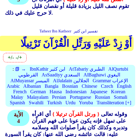
تقوم نصف الليل بزيادة قليلة أو نقصان قليل
لا حرج عليك في ذلك.
تفسير ابن كثير
Tafseer Ibn Katheer
أَوْ زِدْ عَلَيْهِ وَرَتِّلِ الْقُرْآنَ تَرْتِيلًا
+/-
-/+
AlQurtubi
AtTabariy الطبري
IbnKathir ابن كثير
📗 →
:
AlBaghawi البغوي
AsSaadiyy السعدي
القرطوبي
Grammar الإعراب
AlJalalain الجلالين
AlMuyassar الميسر
Arabic
Albanian
Bangla
Bosnian
Chinese
Czech
English
French
German
Hausa
Indonesian
Japanese
Korean
Malay
Malayalam
Persian
Portuguese
Russian
Somali
Spanish
Swahili
Turkish
Urdu
Yoruba
Transliteration [+]
وقوله تعالى
{ ورتل القرآن ترتيلا }
أي اقرأه
الأية
على تمهل فإنه يكون عونا على فهم القرآن
4
وتدبره وكذلك كان يقرأ صلوات الله وسلامه
عليه: قالت عائشه رضي الله عنها: كان يقرأ السورة