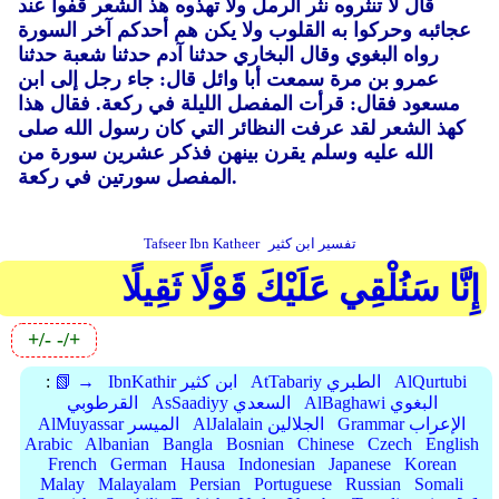
قال لا تنثروه نثر الرمل ولا تهذوه هذ الشعر قفوا عند
عجائبه وحركوا به القلوب ولا يكن هم أحدكم آخر السورة
رواه البغوي وقال البخاري حدثنا آدم حدثنا شعبة حدثنا
عمرو بن مرة سمعت أبا وائل قال: جاء رجل إلى ابن
مسعود فقال: قرأت المفصل الليلة في ركعة.
فقال هذا
كهذ الشعر لقد عرفت النظائر التي كان رسول الله صلى
الله عليه وسلم يقرن بينهن فذكر عشرين سورة من
المفصل سورتين في ركعة.
تفسير ابن كثير
Tafseer Ibn Katheer
إِنَّا سَنُلْقِي عَلَيْكَ قَوْلًا ثَقِيلًا
+/-
-/+
AlQurtubi
AtTabariy الطبري
IbnKathir ابن كثير
📗 →
:
AlBaghawi البغوي
AsSaadiyy السعدي
القرطوبي
Grammar الإعراب
AlJalalain الجلالين
AlMuyassar الميسر
Arabic
Albanian
Bangla
Bosnian
Chinese
Czech
English
French
German
Hausa
Indonesian
Japanese
Korean
Malay
Malayalam
Persian
Portuguese
Russian
Somali