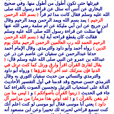
فيرتلها حتى تكون أطول من أطول منها.
وفي صحيح
البخاري عن أنس أنه سئل عن قراءة رسول الله صلى
الله عليه وسلم فقال كانت مدا ثم قرأ
{ بسم الله الرحمن
الرحيم }
يمد بسم الله ويمد الرحمن ويمد الرحيم وقال
ابن جريج عن ابن أبي مليكة عن أم سلمة رضي الله عنها
أنها سئلت عن قراءة رسول الله صلى الله عليه وسلم
فقالت كان يقطع قراءته آية آية
{ بسم الله الرحمن
الرحيم الحمد لله رب العالمين الرحمن الرحيم مالك يوم
الدين }
رواه أحمد وأبو داود والترمذي.
وقال الإمام أحمد
حدثنا عبدالرحمن عن سفيان عن عاصم عن ذر عن
عبدالله بن عمرو عن النبي صلى الله عليه وسلم قال:
{
يقال لقارئ القرآن اقرأ وارق ورتل كما كنت ترتل في
الدنيا فإن منزلتك عند آخر آية تقرؤها }
ورواه أبو داود
والترمذي والنسائي من حديث سفيان الثوري به وقال
الترمذي حسن صحيح وقد قدمنا في أول التفسير الأحاديث
الدالة على استحباب الترتيل وتحسين الصوت بالقراءة كما
جاء في الحديث
{ زينوا القرآن بأصواتكم }
و
{ ليس منا من
لم يتغن بالقرآن }
و
{ لقد أوتي هذا مزمارا من مزامير آل
داود }
يعني أبا موسى فقال أبو موسى لو كنت اعلم أنك
كنت تسمع قراءتي لحبرته لك تحبيرا وعن ابن مسعود أنه