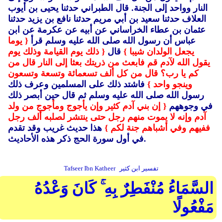
النار وواحد إلى الجنة.
قال الطبراني حدثنا يحيى بن أيوب
العلاف حدثنا سعيد بن أبي مريم حدثنا نافع بن يزيد حدثنا
عثمان بن عطاء الخراساني عن أبيه عن عكرمة عن ابن
عباس أن رسول الله صلى الله عليه وسلم قرأ
{ يوما
يجعل الولدان شيبا }
قال
{ ذلك يوم القيامة وذلك يوم
يقول الله لآدم قم فابعث من ذريتك بعثا إلى النار قال من
كم يا رب؟ قال من كل ألف تسعمائة وتسعة وتسعون
وينجو واحد }
فاشتد ذلك على المسلمين وعرف ذلك
رسول الله صلى الله عليه وسلم ثم قال حين أبصر ذلك
في وجوههم
{ إن بني آدم كثير وإن يأجوج ومأجوج من ولد
آدم وإنه لا يموت منهم رجل حتى ينتشر لصلبه ألف رجل
ففيهم وفي أشباهم جنة لكم }
هذا حديث غريب وقد تقدم
في أول سورة الحج ذكر هذه الأحاديث.
تفسير ابن كثير
Tafseer Ibn Katheer
السَّمَاءُ مُنْفَطِرٌ بِهِ ۚ كَانَ وَعْدُهُ
مَفْعُولًا