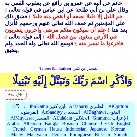
حاتم عن أبيه عن عمرو بن رافع عن يعقوب القمي به
وقال علي بن أبي طلحة عن ابن عباس في قوله تعالى
{
قم الليل إلا قليلا نصفه أو انقص منه قليلا }
فشق ذلك
على المؤمنين ثم خفف الله تعالى عنهم ورحمهم فأنزل
بعد هذا
{ علم أن سيكون منكم مرضى وآخرون يضربون
في الأرض يبتغون من فضل الله }
إلى قوله تعالى
{
فاقرءوا ما تيسر منه }
فوسع الله تعالى وله الحمد ولم
يضيق.
تفسير ابن كثير
Tafseer Ibn Katheer
وَاذْكُرِ اسْمَ رَبِّكَ وَتَبَتَّلْ إِلَيْهِ تَبْتِيلًا
+/-
-/+
AlQurtubi
AtTabariy الطبري
IbnKathir ابن كثير
📗 →
:
AlBaghawi البغوي
AsSaadiyy السعدي
القرطوبي
Grammar الإعراب
AlJalalain الجلالين
AlMuyassar الميسر
Arabic
Albanian
Bangla
Bosnian
Chinese
Czech
English
French
German
Hausa
Indonesian
Japanese
Korean
Malay
Malayalam
Persian
Portuguese
Russian
Somali