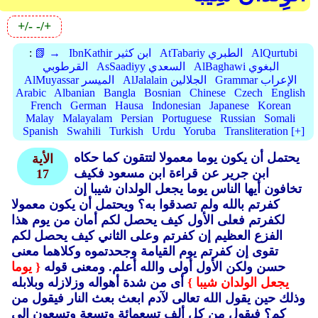
+/-
-/+
AlQurtubi
AtTabariy الطبري
IbnKathir ابن كثير
📗 →
:
AlBaghawi البغوي
AsSaadiyy السعدي
القرطوبي
Grammar الإعراب
AlJalalain الجلالين
AlMuyassar الميسر
Arabic
Albanian
Bangla
Bosnian
Chinese
Czech
English
French
German
Hausa
Indonesian
Japanese
Korean
Malay
Malayalam
Persian
Portuguese
Russian
Somali
Spanish
Swahili
Turkish
Urdu
Yoruba
Transliteration [+]
يحتمل أن يكون يوما معمولا لتتقون كما حكاه
الأية
ابن جرير عن قراءة ابن مسعود فكيف
17
تخافون أيها الناس يوما يجعل الولدان شيبا إن
كفرتم بالله ولم تصدقوا به؟ ويحتمل أن يكون معمولا
لكفرتم فعلى الأول كيف يحصل لكم أمان من يوم هذا
الفزع العظيم إن كفرتم وعلى الثاني كيف يحصل لكم
تقوى إن كفرتم يوم القيامة وجحدتموه وكلاهما معنى
حسن ولكن الأول أولى والله أعلم.
ومعنى قوله
{ يوما
يجعل الولدان شيبا }
أى من شدة أهواله وزلازله وبلابله
وذلك حين يقول الله تعالى لآدم ابعث بعث النار فيقول من
كم؟ فيقول من كل ألف تسعمائة وتسعة وتسعون إلى