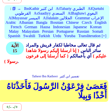
AlQurtubi
AtTabariy الطبري
IbnKathir ابن كثير
📗 →
:
AlBaghawi البغوي
AsSaadiyy السعدي
القرطوبي
Grammar الإعراب
AlJalalain الجلالين
AlMuyassar الميسر
Arabic
Albanian
Bangla
Bosnian
Chinese
Czech
English
French
German
Hausa
Indonesian
Japanese
Korean
Malay
Malayalam
Persian
Portuguese
Russian
Somali
Spanish
Swahili
Turkish
Urdu
Yoruba
Transliteration [+]
ثم قال تعالى مخاطبا لكفار قريش والمراد
الأية
سائر الناس
{ إنا ارسلنا إليكم رسولا شاهدا
15
عليكم }
أي بأعمالكم
{ كما أرسلنا إلى فرعون
.
رسولا }
تفسير ابن كثير
Tafseer Ibn Katheer
فَعَصَىٰ فِرْعَوْنُ الرَّسُولَ فَأَخَذْنَاهُ
أَخْذًا وَبِيلًا
+/-
-/+