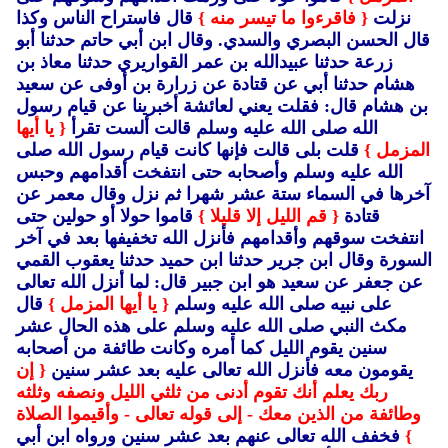
نزلت
{ فاقرءوا ما تيسر منه }
قال فاستراح الناس وكذا
قال الحسن البصري والسدي.
وقال ابن أبي حاتم حدثنا أبو
زرعة حدثنا عبيدالله بن عمر القواريري حدثنا معاذ بن
هشام حدثنا أبي عن قتادة عن زرارة بن أوفى عن سعيد
بن هشام قال: فقلت يعني لعائشة أخبرينا عن قيام رسول
الله صلى الله عليه وسلم قالت ألست تقرأ
{ يا أيها
المزمل }
قلت بلى قالت فإنها كانت قيام رسول الله صلى
الله عليه وسلم وأصحابه حتى انتفخت أقدامهم وحبس
آخرها في السماء ستة عشر شهرا ثم نزل وقال معمر عن
قتادة
{ قم الليل إلا قليلا }
قاموا حولا أو حولين حتى
انتفخت سوقهم وأقدامهم فأنزل الله تخفيفها بعد في آخر
السورة وقال ابن جرير حدثنا ابن حميد حدثنا يعقوب القمي
عن جعفر عن سعيد هو ابن جبير قال: لما أنزل الله تعالى
على نبيه صلى الله عليه وسلم
{ يا أيها المزمل }
قال
مكث النبي صلى الله عليه وسلم على هذه الحال عشر
سنين يقوم الليل كما أمره وكانت طائفة من أصحابه
يقومون معه فأنزل الله تعالى عليه بعد عشر سنين
{ إن
ربك يعلم أنك تقوم أدنى من ثلثي الليل ونصفه وثلثه
وطائفة من الذين معك - إلى قوله تعالى - وأقيموا الصلاة
}
فخفف الله تعالى عنهم بعد عشر سنين ورواه ابن أبي