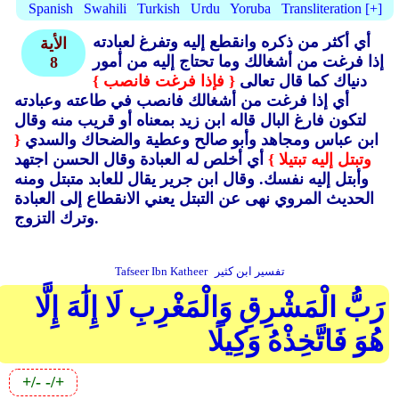
Spanish
Swahili
Turkish
Urdu
Yoruba
Transliteration [+]
أي أكثر من ذكره وانقطع إليه وتفرغ لعبادته
الأية
إذا فرغت من أشغالك وما تحتاج إليه من أمور
8
دنياك كما قال تعالى
{ فإذا فرغت فانصب }
أي إذا فرغت من أشغالك فانصب في طاعته وعبادته
لتكون فارغ البال قاله ابن زيد بمعناه أو قريب منه وقال
ابن عباس ومجاهد وأبو صالح وعطية والضحاك والسدي
{
وتبتل إليه تبتيلا }
أي أخلص له العبادة وقال الحسن اجتهد
وأبتل إليه نفسك.
وقال ابن جرير يقال للعابد متبتل ومنه
الحديث المروي نهى عن التبتل يعني الانقطاع إلى العبادة
وترك التزوج.
تفسير ابن كثير
Tafseer Ibn Katheer
رَبُّ الْمَشْرِقِ وَالْمَغْرِبِ لَا إِلَٰهَ إِلَّا
هُوَ فَاتَّخِذْهُ وَكِيلًا
+/-
-/+