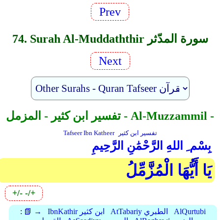
Prev
74. Surah Al-Muddaththir سورة المدّثر
Next
تفسير ابن كثير - المزمل - Al-Muzzammil -
تفسير ابن كثير
Tafseer Ibn Katheer
بِسْم ِ اللهِ الرَّحْمَٰنِ الرَّحِيمِ
يَا أَيُّهَا الْمُزَّمِّلُ
+/-
-/+
AlQurtubi
AtTabariy الطبري
IbnKathir ابن كثير
📗 →
: