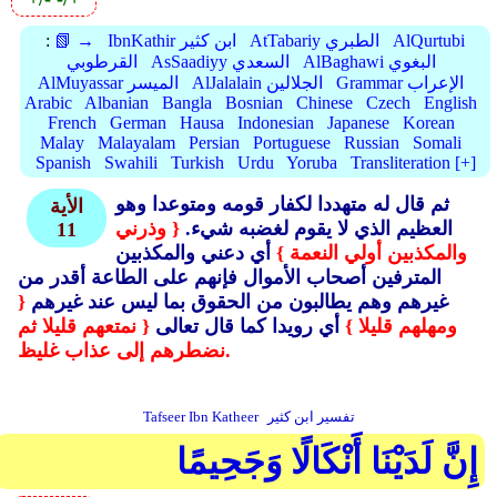
AlQurtubi
AtTabariy الطبري
IbnKathir ابن كثير
📗 →
:
AlBaghawi البغوي
AsSaadiyy السعدي
القرطوبي
Grammar الإعراب
AlJalalain الجلالين
AlMuyassar الميسر
Arabic
Albanian
Bangla
Bosnian
Chinese
Czech
English
French
German
Hausa
Indonesian
Japanese
Korean
Malay
Malayalam
Persian
Portuguese
Russian
Somali
Spanish
Swahili
Turkish
Urdu
Yoruba
Transliteration [+]
ثم قال له متهددا لكفار قومه ومتوعدا وهو
الأية
العظيم الذي لا يقوم لغضبه شيء.
{ وذرني
11
والمكذبين أولي النعمة }
أي دعني والمكذبين
المترفين أصحاب الأموال فإنهم على الطاعة أقدر من
غيرهم وهم يطالبون من الحقوق بما ليس عند غيرهم
{
ومهلهم قليلا }
أي رويدا كما قال تعالى
{ نمتعهم قليلا ثم
نضطرهم إلى عذاب غليظ.
تفسير ابن كثير
Tafseer Ibn Katheer
إِنَّ لَدَيْنَا أَنْكَالًا وَجَحِيمًا