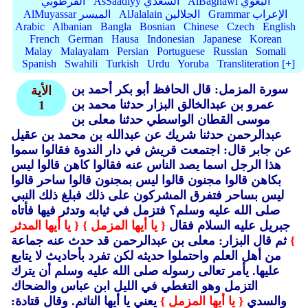
AlBaghawi البغوي
AsSaadiyy السعدي
القرطوبي
Grammar الإعراب
AlJalalain الجلالين
AlMuyassar الميسر
Arabic
Albanian
Bangla
Bosnian
Chinese
Czech
English
French
German
Hausa
Indonesian
Japanese
Korean
Malay
Malayalam
Persian
Portuguese
Russian
Somali
Spanish
Swahili
Turkish
Urdu
Yoruba
Transliteration [+]
سورة المزمل: قال الحافظ أبو بكر أحمد بن
الأية
عمرو بن عبدالخالق البزار حدثنا محمد بن
1
موسى القطان الواسطي حدثنا معلى بن
عبدالرحمن حدثنا شريك عن عبدالله بن محمد بن عقيل
عن جابر قال: اجتمعت قريش في دار الندوة فقالوا سموا
هذا الرجل اسما يصد الناس عنه فقالوا كاهن قالوا ليس
بكاهن قالوا مجنون قالوا ليس بمجنون قالوا ساحر قالوا
ليس بساحر فتفرق المشركون على ذلك فبلغ ذلك النبي
صلى الله عليه وسلم؟ فتزمل في ثيابه وتدثر فيها فأتاه
جبريل عليه السلام فقال
{ يا أيها المزمل }
{ يا أيها المدثر
}
ثم قال البزار: معلى بن عبدالرحمن قد حدث عنه جماعة
من أهل العلم واحتملوا حديثه لكن تفرد بأحاديث لا يتابع
عليها.
يأمر تعالى رسوله صلى الله عليه وسلم أن يترك
التزمل وهو التغطي في الليل ابن عباس والضحاك
والسدي
{ يا أيها المزمل }
يعني يا أيها النائم.
وقال قتادة: