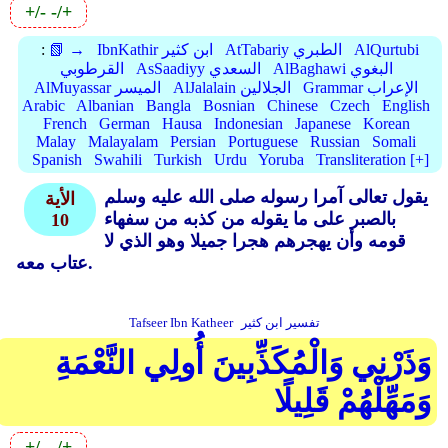
+/-
-/+
AlQurtubi
AtTabariy الطبري
IbnKathir ابن كثير
📗 →
:
AlBaghawi البغوي
AsSaadiyy السعدي
القرطوبي
Grammar الإعراب
AlJalalain الجلالين
AlMuyassar الميسر
Arabic
Albanian
Bangla
Bosnian
Chinese
Czech
English
French
German
Hausa
Indonesian
Japanese
Korean
Malay
Malayalam
Persian
Portuguese
Russian
Somali
Spanish
Swahili
Turkish
Urdu
Yoruba
Transliteration [+]
يقول تعالى آمرا رسوله صلى الله عليه وسلم
الأية
بالصبر على ما يقوله من كذبه من سفهاء
10
قومه وأن يهجرهم هجرا جميلا وهو الذي لا
عتاب معه.
تفسير ابن كثير
Tafseer Ibn Katheer
وَذَرْنِي وَالْمُكَذِّبِينَ أُولِي النَّعْمَةِ
وَمَهِّلْهُمْ قَلِيلًا
+/-
-/+