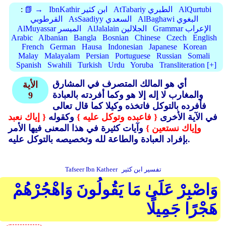
AlQurtubi
AtTabariy الطبري
IbnKathir ابن كثير
📗 →
:
AlBaghawi البغوي
AsSaadiyy السعدي
القرطوبي
Grammar الإعراب
AlJalalain الجلالين
AlMuyassar الميسر
Arabic
Albanian
Bangla
Bosnian
Chinese
Czech
English
French
German
Hausa
Indonesian
Japanese
Korean
Malay
Malayalam
Persian
Portuguese
Russian
Somali
Spanish
Swahili
Turkish
Urdu
Yoruba
Transliteration [+]
أي هو المالك المتصرف في المشارق
الأية
والمغارب لا إله إلا هو وكما أفردته بالعبادة
9
فأفرده بالتوكل فاتخذه وكيلا كما قال تعالى
في الآية الأخرى
{ فاعبده وتوكل عليه }
وكقوله
{ إياك نعبد
وإياك نستعين }
وآيات كثيرة في هذا المعنى فيها الأمر
بإفراد العبادة والطاعة لله وتخصيصه بالتوكل عليه.
تفسير ابن كثير
Tafseer Ibn Katheer
وَاصْبِرْ عَلَىٰ مَا يَقُولُونَ وَاهْجُرْهُمْ
هَجْرًا جَمِيلًا