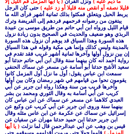
ما ديم عليه }
ونزل القرآن
{ يا أيها المزمل قم الليل إلا
قليلا نصفه أو انقص منه قليلا أو زد عليه }
حتى كان الرجل
يربط الحبل ويتعلق فمكثوا بذلك ثمانية أشهر فرأى الله ما
يبتغون من رضوانه فرحمهم فردهم إلى الفريضة وترك
قيام الليل ورواه ابن أبي حاتم من طريق موسى بن عبيدة
الربذي وهو ضعيف والحديث في الصحيح بدون زيادة نزول
هذه السورة وهذا السياق قد يوهم أن نزول هذه السورة
بالمدينة وليس كذلك وإنما هي مكية وقوله في هذا السياق
إن بين نزول أولها وآخرها ثمانية أشهر غريب فقد تقدم في
رواية أحمد أنه كان بينهما سنة وقال ابن أبي حاتم حدثنا أبو
سعيد الأشج حدثنا أبو أسامة عن مسعر عن سماك الحنفي
سمعت ابن عباس يقول: أول ما نزل أول المزمل كانوا
يقومون نحوا من قيامهم في شهر رمضان وكان بين أولها
وآخرها قريب من سنة وهكذا رواه ابن جرير عن أبي
كريب عن أبي أسامة به وقال الثوري ومحمد بن بشر
العبدي كلاهما عن مسعر عن سماك عن ابن عباس كان
بينهما سنة وروى ابن جرير عن أبي كريب عن وكيع عن
إسرائيل عن سماك عن عكرمة عن ابن عاس مثله وقال
ابن جرير حدثنا ابن حميد حدثنا مهران عن سفيان عن
قيس بن وهب عن أبي عبدالرحمن قال لما نزلت
{ يا أيها
المزمل }
قاموا حولا حتى ورمت أقدامهم وسوقهم حتى