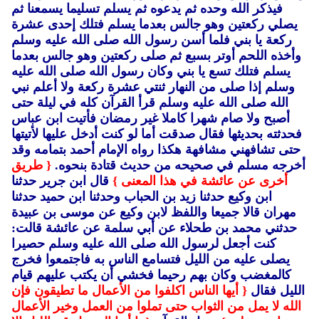
فيذكر الله وحده ثم يدعوه ثم يسلم تسليما يسمعنا ثم
يصلي ركعتين وهو جالس بعدما يسلم فتلك إحدى عشرة
ركعة يا بني فلما أسن رسول الله صلى الله عليه وسلم
وأخذه اللحم أوتر بسبع ثم صلى ركعتين وهو جالس بعدما
يسلم فتلك تسع يا بني وكان رسول الله صلى الله عليه
وسلم إذا صلى من النهار ثنتي عشرة ركعة ولا أعلم نبي
الله صلى الله عليه وسلم قرأ القرآن كله في ليلة حتى
أصبح ولا صام شهرا كاملا غير رمضان فأتيت ابن عباس
فحدثته بحديثها فقال صدقت أما لو كنت أدخل عليها لأتيتها
حتى تشافهني مشافهة هكذا رواه الإمام أحمد بتمامه وقد
أخرجه مسلم في صحيحه من حديث قتادة بنحوه.
{ طريق
أخرى عن عائشة في هذا المعنى }
قال ابن جرير حدثنا
ابن وكيع حدثنا زيد بن الحباب وحدثنا ابن حميد حدثنا
مهران قالا جميعا واللفظ لابن وكيع عن موسى بن عبيدة
حدثني محمد بن طحلاء عن أبي سلمة عن عائشة قالت:
كنت أجعل لرسول الله صلى الله عليه وسلم حصيرا
يصلى عليه من الليل فتسامع الناس به فاجتمعوا فخرج
كالمغضب وكان بهم رحيما فخشي أن يكتب عليهم قيام
الليل فقال
{ أيها الناس اكلفوا من الأعمال ما تطيقون فإن
الله لا يمل من الثواب حتى تملوا من العمل وخير الأعمال