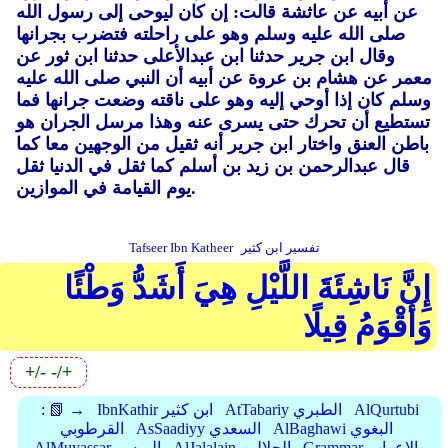
عن أبيه عن عاثشة قالت: إن كان ليوحى إلى رسول الله
صلى الله عليه وسلم وهو على راحلته فتضرب بجرانها
وقال ابن جرير حدثنا ابن عبدالأعلى حدثنا ابن ثور عن
معمر عن هشام بن عروة عن أبيه أن النبي صلى الله عليه
وسلم كان إذا أوحي إليه وهو على ناقته وضعت جرانها فما
تستطيع أن تحرك حتى يسرى عنه وهذا مرسل الجران هو
باطن العنق واختار ابن جرير أنه ثقيل من الوجهين معا كما
قال عبدالرحمن بن زيد بن أسلم كما ثقل في الدنيا ثقل
يوم القيامة في الموازين.
تفسير ابن كثير
Tafseer Ibn Katheer
إِنَّ نَاشِئَةَ اللَّيْلِ هِيَ أَشَدُّ وَطْئًا
وَأَقْوَمُ قِيلًا
+/-
-/+
AlQurtubi
AtTabariy الطبري
IbnKathir ابن كثير
📗 →
:
AlBaghawi البغوي
AsSaadiyy السعدي
القرطوبي
Grammar الإعراب
AlJalalain الجلالين
AlMuyassar الميسر