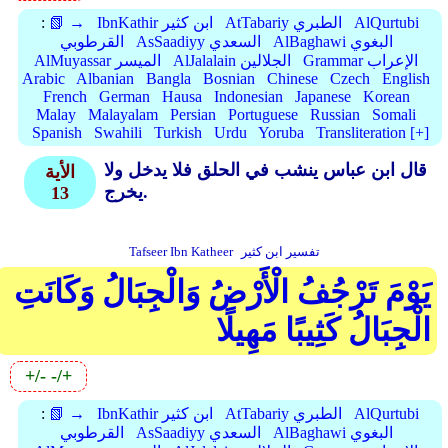
AlQurtubi
AtTabariy الطبري
IbnKathir ابن كثير
📗 →
:
AlBaghawi البغوي
AsSaadiyy السعدي
القرطوبي
Grammar الإعراب
AlJalalain الجلالين
AlMuyassar الميسر
Arabic
Albanian
Bangla
Bosnian
Chinese
Czech
English
French
German
Hausa
Indonesian
Japanese
Korean
Malay
Malayalam
Persian
Portuguese
Russian
Somali
Spanish
Swahili
Turkish
Urdu
Yoruba
Transliteration [+]
قال ابن عباس ينشب في الحلق فلا يدخل ولا
الأية
يخرج.
13
تفسير ابن كثير
Tafseer Ibn Katheer
يَوْمَ تَرْجُفُ الْأَرْضُ وَالْجِبَالُ وَكَانَتِ
الْجِبَالُ كَثِيبًا مَهِيلًا
+/-
-/+
AlQurtubi
AtTabariy الطبري
IbnKathir ابن كثير
📗 →
:
AlBaghawi البغوي
AsSaadiyy السعدي
القرطوبي