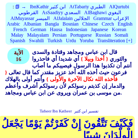
AlQurtubi
AtTabariy الطبري
IbnKathir ابن كثير
📗 →
:
AlBaghawi البغوي
AsSaadiyy السعدي
القرطوبي
Grammar الإعراب
AlJalalain الجلالين
AlMuyassar الميسر
Arabic
Albanian
Bangla
Bosnian
Chinese
Czech
English
French
German
Hausa
Indonesian
Japanese
Korean
Malay
Malayalam
Persian
Portuguese
Russian
Somali
Spanish
Swahili
Turkish
Urdu
Yoruba
Transliteration [+]
قال ابن عباس ومجاهد وقتادة والسدى
الأية
والثوري
{ أخذا وبيلا }
أي شديدا أي فاحذروا
16
أنتم أن تكذبوا هذا الرسول فيصيبكم ما أصاب
فرعون حيث أخذه الله أخذ عزيز مقتدر كما قال تعالى
{
فأخذه الله نكال الآخرة والأولى }
وأنتم أولى بالهلاك
والدمار إن كذبتم رسولكم لأن رسولكم أشرف وأعظم
من موسى بن عمران ويروى عن ابن عباس ومجاهد.
تفسير ابن كثير
Tafseer Ibn Katheer
فَكَيْفَ تَتَّقُونَ إِنْ كَفَرْتُمْ يَوْمًا يَجْعَلُ
الْوِلْدَانَ شِيبًا