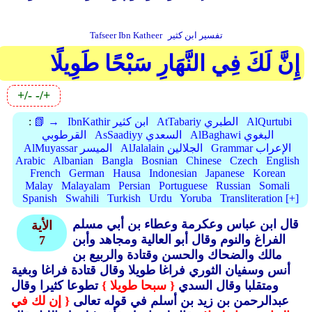
تفسير ابن كثير
Tafseer Ibn Katheer
إِنَّ لَكَ فِي النَّهَارِ سَبْحًا طَوِيلًا
+/-
-/+
AlQurtubi
AtTabariy الطبري
IbnKathir ابن كثير
📗 →
:
AlBaghawi البغوي
AsSaadiyy السعدي
القرطوبي
Grammar الإعراب
AlJalalain الجلالين
AlMuyassar الميسر
Arabic
Albanian
Bangla
Bosnian
Chinese
Czech
English
French
German
Hausa
Indonesian
Japanese
Korean
Malay
Malayalam
Persian
Portuguese
Russian
Somali
Spanish
Swahili
Turkish
Urdu
Yoruba
Transliteration [+]
قال ابن عباس وعكرمة وعطاء بن أبي مسلم
الأية
الفراغ والنوم وقال أبو العالية ومجاهد وأبن
7
مالك والضحاك والحسن وقتادة والربيع بن
أنس وسفيان الثوري فراغا طويلا وقال قتادة فراغا وبغية
ومتقلبا وقال السدي
{ سبحا طويلا }
تطوعا كثيرا وقال
عبدالرحمن بن زيد بن أسلم في قوله تعالى
{ إن لك في