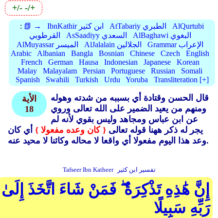
+/-
-/+
AlQurtubi
AtTabariy الطبري
IbnKathir ابن كثير
📗 →
:
AlBaghawi البغوي
AsSaadiyy السعدي
القرطوبي
Grammar الإعراب
AlJalalain الجلالين
AlMuyassar الميسر
Arabic
Albanian
Bangla
Bosnian
Chinese
Czech
English
French
German
Hausa
Indonesian
Japanese
Korean
Malay
Malayalam
Persian
Portuguese
Russian
Somali
Spanish
Swahili
Turkish
Urdu
Yoruba
Transliteration [+]
قال الحسن وقتادة أي بسببه من شدته وهوله
الأية
ومنهم من يعيد الضمير على الله تعالى وروي
18
عن ابن عباس ومجاهد وليس بقوي لأنه لم
يجر له ذكر ههنا قوله تعالى
{ كان وعده مفعولا }
أي كان
وعد هذا اليوم مفعولا أي واقعا لا محاله وكائنا لا محيد عنه.
تفسير ابن كثير
Tafseer Ibn Katheer
إِنَّ هَٰذِهِ تَذْكِرَةٌ ۖ فَمَنْ شَاءَ اتَّخَذَ إِلَىٰ
رَبِّهِ سَبِيلًا