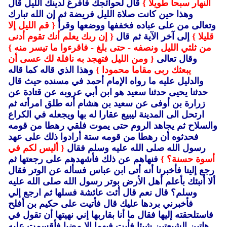
النهار سبحا طويلا }
قال لحوائجك فأفرغ لدينك الليل قال
وهذا حين كانت صلاة الليل فريضة ثم إن الله تبارك
وتعالى من على عباده فخففها ووضعها وقرأ
{ قم الليل إلا
قليلا }
إلى آخر الآية ثم قال
{ إن ربك يعلم أنك تقوم أدنى
من ثلثي الليل ونصفه - حتى بلغ - فاقرءوا ما تيسر منه }
وقال تعالى
{ ومن الليل فتهجد به نافلة لك عسى أن
يبعثك ربى مقاما محمودا }
وهذا الذي قاله كما قاله
والدليل عليه ما رواه الإمام أحمد في مسنده حيث قال
حدثنا يحيى حدثنا سعيد هو ابن أبي عروبه عن قتادة عن
زرارة بن أوفى عن سعيد بن هشام أنه طلق امرأته ثم
ارتحل الى المدينة ليبيع عقارا له بها ويجعله في الكراع
والسلاح ثم يجاهد الروم حتى يموت فلقي رهطا من قومه
فحدثوه أن رهطا من قومه ستة أرادوا ذلك على عهد
رسول الله صلى الله عليه وسلم فقال
{ أليس لكم في
أسوة حسنة؟ }
فنهاهم عن ذلك فأشهدهم على رجعتها ثم
رجع إلينا فأخبرنا أنه أتى ابن عباس فسأله عن الوتر فقال
ألا أنبئك بأعلم أهل الأرض بوتر رسول الله صلى الله عليه
وسلم؟ قال نعم قال أئت عائشة فسلها ثم ارجع إلي
فأخبرني بردها عليك قال فأتيت على حكيم بن أفلح
فاستلحقته إليها فقال ما أنا بقاربها إني نهيتها أن تقول في
هاتين الشيعتين شيئا فأبت فيهما إلا مضيا فأقسمت عليه