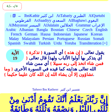
+/-
-/+
AlQurtubi
AtTabariy الطبري
IbnKathir ابن كثير
📗 →
:
AlBaghawi البغوي
AsSaadiyy السعدي
القرطوبي
Grammar الإعراب
AlJalalain الجلالين
AlMuyassar الميسر
Arabic
Albanian
Bangla
Bosnian
Chinese
Czech
English
French
German
Hausa
Indonesian
Japanese
Korean
Malay
Malayalam
Persian
Portuguese
Russian
Somali
Spanish
Swahili
Turkish
Urdu
Yoruba
Transliteration [+]
يقول تعالى
{ إن هذه }
أي السورة
{ تذكرة }
الأية
أي يتذكر بها أولوا الألباب ولهذا قال تعالى
{
19
فمن شاء اتخذ إلى ربه سبيلا }
أي ممن شاء
الله تعالى هدايته كما قيده في السورة الأخرى
{ وما
.
تشاؤون إلا أن يشاء الله إن الله كان عليما حكيما }
تفسير ابن كثير
Tafseer Ibn Katheer
إِنَّ رَبَّكَ يَعْلَمُ أَنَّكَ تَقُومُ أَدْنَىٰ مِنْ
ثُلُثَيِ اللَّيْلِ وَنِصْفَهُ وَثُلُثَهُ وَطَائِفَةٌ