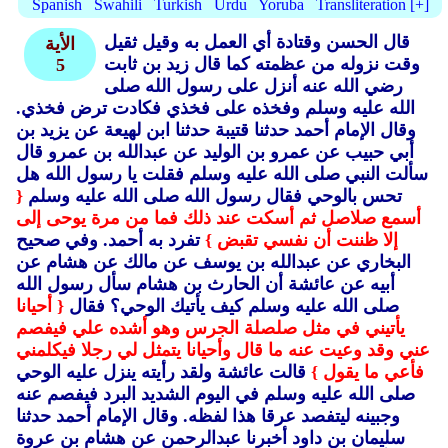
Spanish
Swahili
Turkish
Urdu
Yoruba
Transliteration [+]
قال الحسن وقتادة أي العمل به وقيل ثقيل
الأية
وقت نزوله من عظمته كما قال زيد بن ثابت
5
رضي الله عنه أنزل على رسول الله صلى
الله عليه وسلم وفخذه على فخذي فكادت ترض فخذي.
وقال الإمام أحمد حدثنا قتيبة حدثنا ابن لهيعة عن يزيد بن
أبي حبيب عن عمرو بن الوليد عن عبدالله بن عمرو قال
سألت النبي صلى الله عليه وسلم فقلت يا رسول الله هل
تحس بالوحي فقال رسول الله صلى الله عليه وسلم
{
أسمع صلاصل ثم أسكت عند ذلك فما من مرة يوحى إلى
إلا ظننت أن نفسي تقبض }
تفرد به أحمد.
وفي صحيح
البخاري عن عبدالله بن يوسف عن مالك عن هشام عن
أبيه عن عائشة أن الحارث بن هشام سأل رسول الله
صلى الله عليه وسلم كيف يأتيك الوحي؟ فقال
{ أحيانا
يأتيني في مثل صلصلة الجرس وهو أشده علي فيفصم
عني وقد وعيت عنه ما قال وأحيانا يتمثل لي رجلا فيكلمني
فأعي ما يقول }
قالت عائشة ولقد رأيته ينزل عليه الوحي
صلى الله عليه وسلم في اليوم الشديد البرد فيفصم عنه
وجبينه ليتفصد عرقا هذا لفظه.
وقال الإمام أحمد حدثنا
سليمان بن داود أخبرنا عبدالرحمن عن هشام بن عروة