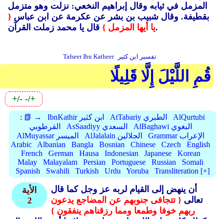
المزمل في ثيابه وقال إبراهيم النخعي: نزلت وهو متزمل
بقطيفة. وقال شبيب بن بشر عن عكرمة عن ابن عباس
{
قال يا محمد زملت القرآن.
يا أيها المزمل }
تفسير ابن كثير
Tafseer Ibn Katheer
قُمِ اللَّيْلَ إِلَّا قَلِيلًا
+/-
-/+
AlQurtubi
AtTabariy الطبري
IbnKathir ابن كثير
📗 →
:
AlBaghawi البغوي
AsSaadiyy السعدي
القرطوبي
Grammar الإعراب
AlJalalain الجلالين
AlMuyassar الميسر
Arabic
Albanian
Bangla
Bosnian
Chinese
Czech
English
French
German
Hausa
Indonesian
Japanese
Korean
Malay
Malayalam
Persian
Portuguese
Russian
Somali
Spanish
Swahili
Turkish
Urdu
Yoruba
Transliteration [+]
أن ينهض إلى القيام لربه عز وجل كما قال
الأية
تعالى
{ تتجافى جنوبهم عن المضاجع يدعون
2
ربهم خوفا وطمعا ومما رزقناهم ينفقون }