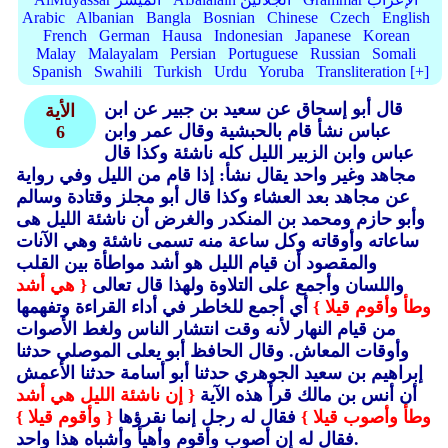
Arabic
Albanian
Bangla
Bosnian
Chinese
Czech
English
French
German
Hausa
Indonesian
Japanese
Korean
Malay
Malayalam
Persian
Portuguese
Russian
Somali
Spanish
Swahili
Turkish
Urdu
Yoruba
Transliteration [+]
قال أبو إسحاق عن سعيد بن جبير عن ابن
الأية
عباس نشأ قام بالحبشية وقال عمر وابن
6
عباس وابن الزبير الليل كله ناشئة وكذا قال
مجاهد وغير واحد يقال نشأ: إذا قام من الليل وفي رواية
عن مجاهد بعد العشاء وكذا قال أبو مجلز وقتادة وسالم
وأبو حازم ومحمد بن المنكدر والغرض أن ناشئة الليل هى
ساعاته وأوقاته وكل ساعة منه تسمى ناشئة وهي الآنات
والمقصود أن قيام الليل هو أشد مواطأة بين القلب
واللسان وأجمع على التلاوة ولهذا قال تعالى
{ هي أشد
وطأ وأقوم قيلا }
أي أجمع للخاطر في أداء القراءة وتفهمها
من قيام النهار لأنه وقت انتشار الناس ولغط الأصوات
وأوقات المعاش.
وقال الحافظ أبو يعلى الموصلي حدثنا
إبراهيم بن سعيد الجوهري حدثنا أبو أسامة حدثنا الأعمش
أن أنس بن مالك قرأ هذه الآية
{ إن ناشئة الليل هي أشد
وطأ وأصوب قيلا }
فقال له رجل إنما نقرؤها
{ وأقوم قيلا }
فقال له إن أصوب وأقوم وأهيأ وأشباه هذا واحد.