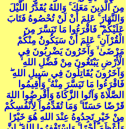
مِنَ الَّذِينَ مَعَكَ ۚ وَاللهُ يُقَدِّرُ اللَّيْلَ
وَالنَّهَارَ ۚ عَلِمَ أَنْ لَنْ تُحْصُوهُ فَتَابَ
عَلَيْكُمْ ۖ فَاقْرَءُوا مَا تَيَسَّرَ مِنَ
الْقُرْآنِ ۚ عَلِمَ أَنْ سَيَكُونُ مِنْكُمْ
مَرْضَىٰ ۙ وَآخَرُونَ يَضْرِبُونَ فِي
الْأَرْضِ يَبْتَغُونَ مِنْ فَضْلِ اللهِ ۙ
وَآخَرُونَ يُقَاتِلُونَ فِي سَبِيلِ اللهِ ۖ
فَاقْرَءُوا مَا تَيَسَّرَ مِنْهُ ۚ وَأَقِيمُوا
الصَّلَاةَ وَآتُوا الزَّكَاةَ وَأَقْرِضُوا اللهَ
قَرْضًا حَسَنًا ۚ وَمَا تُقَدِّمُوا لِأَنْفُسِكُمْ
مِنْ خَيْرٍ تَجِدُوهُ عِنْدَ اللهِ هُوَ خَيْرًا
وَأَعْظَمَ أَجْرًا ۚ وَاسْتَغْفِرُوا اللهَ ۖ إِنَّ