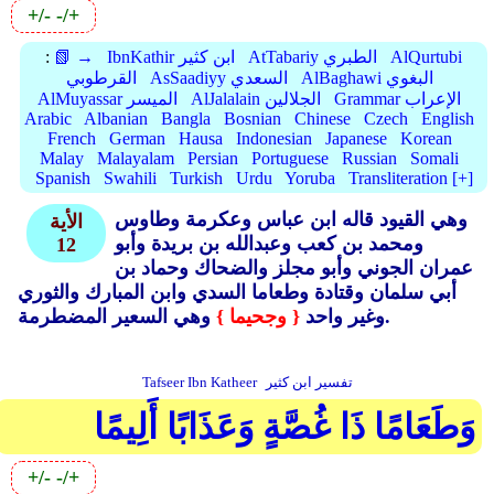
+/-
-/+
AlQurtubi
AtTabariy الطبري
IbnKathir ابن كثير
📗 →
:
AlBaghawi البغوي
AsSaadiyy السعدي
القرطوبي
Grammar الإعراب
AlJalalain الجلالين
AlMuyassar الميسر
Arabic
Albanian
Bangla
Bosnian
Chinese
Czech
English
French
German
Hausa
Indonesian
Japanese
Korean
Malay
Malayalam
Persian
Portuguese
Russian
Somali
Spanish
Swahili
Turkish
Urdu
Yoruba
Transliteration [+]
وهي القيود قاله ابن عباس وعكرمة وطاوس
الأية
ومحمد بن كعب وعبدالله بن بريدة وأبو
12
عمران الجوني وأبو مجلز والضحاك وحماد بن
أبي سلمان وقتادة وطعاما السدي وابن المبارك والثوري
وهي السعير المضطرمة.
وغير واحد
{ وجحيما }
تفسير ابن كثير
Tafseer Ibn Katheer
وَطَعَامًا ذَا غُصَّةٍ وَعَذَابًا أَلِيمًا
+/-
-/+