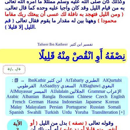
وكذلك كان صلى الله عليه وسلم ممتثلا ما أمره الله تعالى
به من قيام الليل وقد كان واجبا عليه وحده كما قال تعالى.
{ ومن الليل فتهجد به نافلة لك عسى أن يبعثك ربك مقاما
محمودا }
وههنا بين له مقدار ما يقوم فقال تعالى
{ قم
.
الليل إلا قليلا }
تفسير ابن كثير
Tafseer Ibn Katheer
نِصْفَهُ أَوِ انْقُصْ مِنْهُ قَلِيلًا
+/-
-/+
AlQurtubi
AtTabariy الطبري
IbnKathir ابن كثير
📗 →
:
AlBaghawi البغوي
AsSaadiyy السعدي
القرطوبي
Grammar الإعراب
AlJalalain الجلالين
AlMuyassar الميسر
Arabic
Albanian
Bangla
Bosnian
Chinese
Czech
English
French
German
Hausa
Indonesian
Japanese
Korean
Malay
Malayalam
Persian
Portuguese
Russian
Somali
Spanish
Swahili
Turkish
Urdu
Yoruba
Transliteration [+]
وقوله تعالى
{ نصفه }
بدل من الليل
{ أو
الأية
أنقص منه قليلا أو زد عليه }
أي أمرناك أن
3