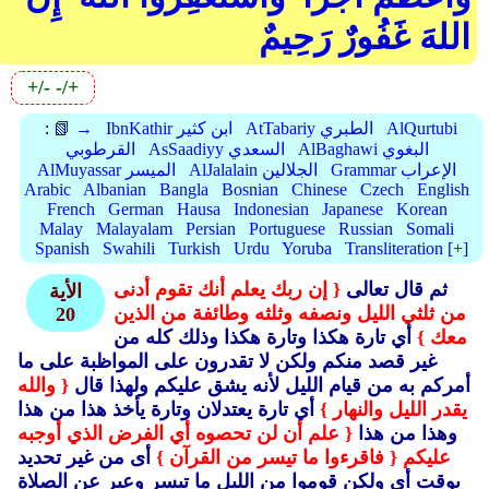
اللهَ غَفُورٌ رَحِيمٌ
+/-
-/+
AlQurtubi
AtTabariy الطبري
IbnKathir ابن كثير
📗 →
:
AlBaghawi البغوي
AsSaadiyy السعدي
القرطوبي
Grammar الإعراب
AlJalalain الجلالين
AlMuyassar الميسر
Arabic
Albanian
Bangla
Bosnian
Chinese
Czech
English
French
German
Hausa
Indonesian
Japanese
Korean
Malay
Malayalam
Persian
Portuguese
Russian
Somali
Spanish
Swahili
Turkish
Urdu
Yoruba
Transliteration [+]
ثم قال تعالى
{ إن ربك يعلم أنك تقوم أدنى
الأية
من ثلثي الليل ونصفه وثلثه وطائفة من الذين
20
معك }
أي تارة هكذا وتارة هكذا وذلك كله من
غير قصد منكم ولكن لا تقدرون على المواظبة على ما
أمركم به من قيام الليل لأنه يشق عليكم ولهذا قال
{ والله
يقدر الليل والنهار }
أي تارة يعتدلان وتارة يأخذ هذا من هذا
وهذا من هذا
{ علم أن لن تحصوه أي الفرض الذي أوجبه
عليكم
{ فاقرءوا ما تيسر من القرآن }
أى من غير تحديد
بوقت أي ولكن قوموا من الليل ما تيسر وعبر عن الصلاة