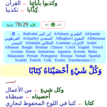
وكذبوا بآياتنا
←
القرآن
تكذيبا.
كِذَّابا
←
78:29
+/-
-/+
الأية
Ayah
AlQurtubi
AtTabariy الطبري
IbnKathir ابن كثير
📗 →
:
AlMuyassar
AlBaghawi البغوي
AsSaadiyy السعدي
القرطوبي
Arabic
Grammar الإعراب
AlJalalain الجلالين
الميسر
Albanian
Bangla
Bosnian
Chinese
Czech
English
French
German
Hausa
Indonesian
Japanese
Korean
Malay
Malayalam
Persian
Portuguese
Russian
Somali
Spanish
Swahili
Turkish
Urdu
Yoruba
Transliteration [+]
وَكُلَّ شَيْءٍ أَحْصَيْنَاهُ كِتَابًا
التفسير
وكل شيءٍ
←
من الأعمال
أحصيناه
←
ضبطناه
كتابا
←
كتبا في اللوح المحفوظ لنجازي