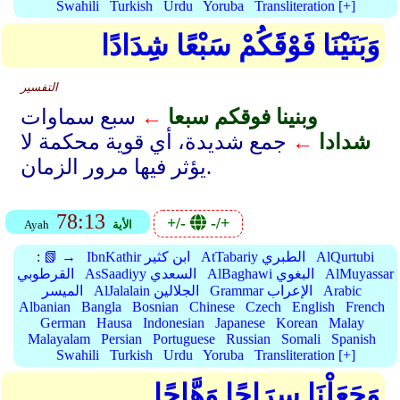
Swahili
Turkish
Urdu
Yoruba
Transliteration [+]
وَبَنَيْنَا فَوْقَكُمْ سَبْعًا شِدَادًا
التفسير
وبنينا فوقكم سبعا
←
سبع سماوات
شدادا
←
جمع شديدة، أي قوية محكمة لا
يؤثر فيها مرور الزمان.
78:13
+/-
-/+
الأية
Ayah
AlQurtubi
AtTabariy الطبري
IbnKathir ابن كثير
📗 →
:
AlMuyassar
AlBaghawi البغوي
AsSaadiyy السعدي
القرطوبي
Arabic
Grammar الإعراب
AlJalalain الجلالين
الميسر
Albanian
Bangla
Bosnian
Chinese
Czech
English
French
German
Hausa
Indonesian
Japanese
Korean
Malay
Malayalam
Persian
Portuguese
Russian
Somali
Spanish
Swahili
Turkish
Urdu
Yoruba
Transliteration [+]
وَجَعَلْنَا سِرَاجًا وَهَّاجًا