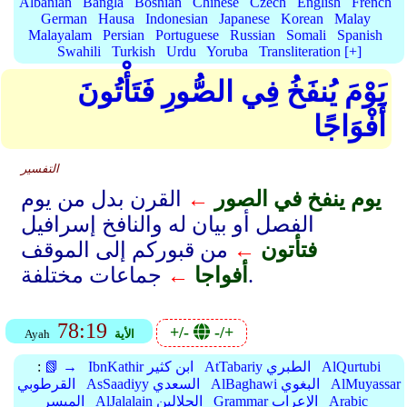
Albanian
Bangla
Bosnian
Chinese
Czech
English
French
German
Hausa
Indonesian
Japanese
Korean
Malay
Malayalam
Persian
Portuguese
Russian
Somali
Spanish
Swahili
Turkish
Urdu
Yoruba
Transliteration [+]
يَوْمَ يُنفَخُ فِي الصُّورِ فَتَأْتُونَ
أَفْوَاجًا
التفسير
يوم ينفخ في الصور
←
القرن بدل من يوم
الفصل أو بيان له والنافخ إسرافيل
فتأتون
←
من قبوركم إلى الموقف
جماعات مختلفة.
أفواجا
←
78:19
+/-
-/+
الأية
Ayah
AlQurtubi
AtTabariy الطبري
IbnKathir ابن كثير
📗 →
:
AlMuyassar
AlBaghawi البغوي
AsSaadiyy السعدي
القرطوبي
Arabic
Grammar الإعراب
AlJalalain الجلالين
الميسر