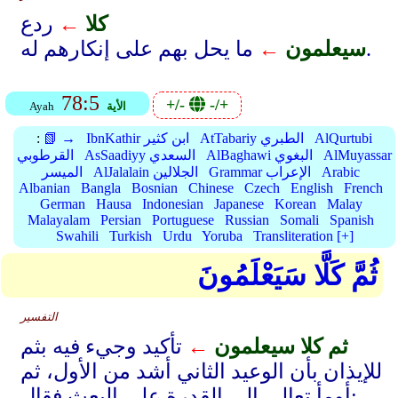
كلا
←
ردع
ما يحل بهم على إنكارهم له.
سيعلمون
←
78:5
+/-
-/+
الأية
Ayah
AlQurtubi
AtTabariy الطبري
IbnKathir ابن كثير
📗 →
:
AlMuyassar
AlBaghawi البغوي
AsSaadiyy السعدي
القرطوبي
Arabic
Grammar الإعراب
AlJalalain الجلالين
الميسر
Albanian
Bangla
Bosnian
Chinese
Czech
English
French
German
Hausa
Indonesian
Japanese
Korean
Malay
Malayalam
Persian
Portuguese
Russian
Somali
Spanish
Swahili
Turkish
Urdu
Yoruba
Transliteration [+]
ثُمَّ كَلَّا سَيَعْلَمُونَ
التفسير
ثم كلا سيعلمون
←
تأكيد وجيء فيه بثم
للإيذان بأن الوعيد الثاني أشد من الأول، ثم
أومأ تعالى إلى القدرة على البعث فقال: