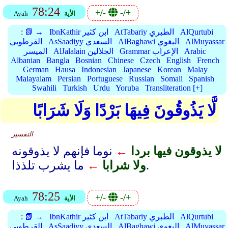
78:24
+/-
-/+
الأية
Ayah
AlQurtubi
AtTabariy الطبري
IbnKathir ابن كثير
📗 →
:
AlMuyassar
AlBaghawi البغوي
AsSaadiyy السعدي
القرطوبي
Arabic
Grammar الإعراب
AlJalalain الجلالين
الميسر
Albanian
Bangla
Bosnian
Chinese
Czech
English
French
German
Hausa
Indonesian
Japanese
Korean
Malay
Malayalam
Persian
Portuguese
Russian
Somali
Spanish
Swahili
Turkish
Urdu
Yoruba
Transliteration [+]
لَّا يَذُوقُونَ فِيهَا بَرْدًا وَلَا شَرَابًا
التفسير
لا يذوقون فيها بردا
←
نوما فإنهم لا يذوقونه
ما يشرب تلذذا.
ولا شرابا
←
78:25
+/-
-/+
الأية
Ayah
AlQurtubi
AtTabariy الطبري
IbnKathir ابن كثير
📗 →
:
AlMuyassar
AlBaghawi البغوي
AsSaadiyy السعدي
القرطوبي