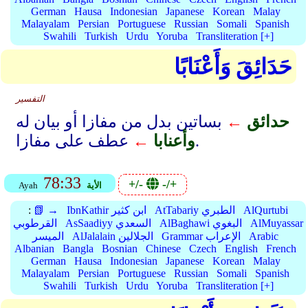
German
Hausa
Indonesian
Japanese
Korean
Malay
Malayalam
Persian
Portuguese
Russian
Somali
Spanish
Swahili
Turkish
Urdu
Yoruba
Transliteration [+]
حَدَائِقَ وَأَعْنَابًا
التفسير
حدائق
←
بساتين بدل من مفازا أو بيان له
عطف على مفازا.
وأعنابا
←
78:33
+/-
-/+
الأية
Ayah
AlQurtubi
AtTabariy الطبري
IbnKathir ابن كثير
📗 →
:
AlMuyassar
AlBaghawi البغوي
AsSaadiyy السعدي
القرطوبي
Arabic
Grammar الإعراب
AlJalalain الجلالين
الميسر
Albanian
Bangla
Bosnian
Chinese
Czech
English
French
German
Hausa
Indonesian
Japanese
Korean
Malay
Malayalam
Persian
Portuguese
Russian
Somali
Spanish
Swahili
Turkish
Urdu
Yoruba
Transliteration [+]