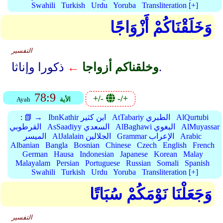
Swahili
Turkish
Urdu
Yoruba
Transliteration [+]
وَخَلَقْنَاكُمْ أَزْوَاجًا
التفسير
ذكورا وإناثا.
وخلقناكم أزواجا
←
78:9
+/-
-/+
الأية
Ayah
AlQurtubi
AtTabariy الطبري
IbnKathir ابن كثير
📗 →
:
AlMuyassar
AlBaghawi البغوي
AsSaadiyy السعدي
القرطوبي
Arabic
Grammar الإعراب
AlJalalain الجلالين
الميسر
Albanian
Bangla
Bosnian
Chinese
Czech
English
French
German
Hausa
Indonesian
Japanese
Korean
Malay
Malayalam
Persian
Portuguese
Russian
Somali
Spanish
Swahili
Turkish
Urdu
Yoruba
Transliteration [+]
وَجَعَلْنَا نَوْمَكُمْ سُبَاتًا
التفسير