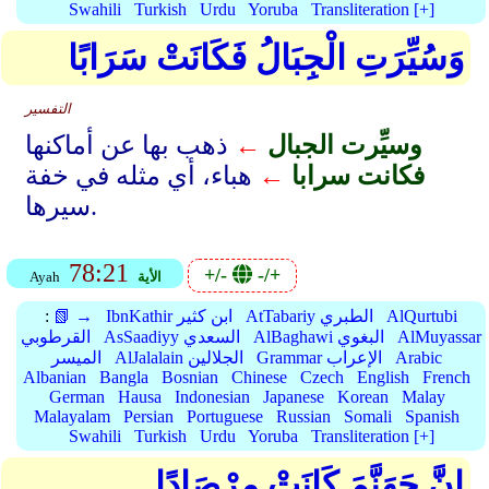
Swahili
Turkish
Urdu
Yoruba
Transliteration [+]
وَسُيِّرَتِ الْجِبَالُ فَكَانَتْ سَرَابًا
التفسير
وسيِّرت الجبال
←
ذهب بها عن أماكنها
فكانت سرابا
←
هباء، أي مثله في خفة
سيرها.
78:21
+/-
-/+
الأية
Ayah
AlQurtubi
AtTabariy الطبري
IbnKathir ابن كثير
📗 →
:
AlMuyassar
AlBaghawi البغوي
AsSaadiyy السعدي
القرطوبي
Arabic
Grammar الإعراب
AlJalalain الجلالين
الميسر
Albanian
Bangla
Bosnian
Chinese
Czech
English
French
German
Hausa
Indonesian
Japanese
Korean
Malay
Malayalam
Persian
Portuguese
Russian
Somali
Spanish
Swahili
Turkish
Urdu
Yoruba
Transliteration [+]
إِنَّ جَهَنَّمَ كَانَتْ مِرْصَادًا