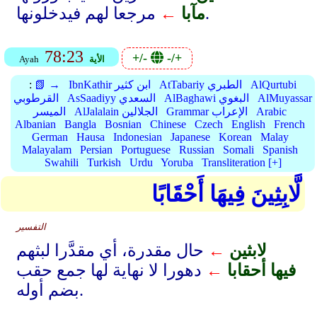
مرجعا لهم فيدخلونها.
مآبا
←
78:23
+/-
-/+
الأية
Ayah
AlQurtubi
AtTabariy الطبري
IbnKathir ابن كثير
📗 →
:
AlMuyassar
AlBaghawi البغوي
AsSaadiyy السعدي
القرطوبي
Arabic
Grammar الإعراب
AlJalalain الجلالين
الميسر
Albanian
Bangla
Bosnian
Chinese
Czech
English
French
German
Hausa
Indonesian
Japanese
Korean
Malay
Malayalam
Persian
Portuguese
Russian
Somali
Spanish
Swahili
Turkish
Urdu
Yoruba
Transliteration [+]
لَّابِثِينَ فِيهَا أَحْقَابًا
التفسير
لابثين
←
حال مقدرة، أي مقدَّرا لبثهم
فيها أحقابا
←
دهورا لا نهاية لها جمع حقب
بضم أوله.