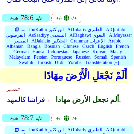
78:6
+/-
-/+
الأية
Ayah
AlQurtubi
AtTabariy الطبري
IbnKathir ابن كثير
📗 →
:
AlMuyassar
AlBaghawi البغوي
AsSaadiyy السعدي
القرطوبي
Arabic
Grammar الإعراب
AlJalalain الجلالين
الميسر
Albanian
Bangla
Bosnian
Chinese
Czech
English
French
German
Hausa
Indonesian
Japanese
Korean
Malay
Malayalam
Persian
Portuguese
Russian
Somali
Spanish
Swahili
Turkish
Urdu
Yoruba
Transliteration [+]
أَلَمْ نَجْعَلِ الْأَرْضَ مِهَادًا
التفسير
فراشا كالمهد.
ألم نجعل الأرض مهادا
←
78:7
+/-
-/+
الأية
Ayah
AlQurtubi
AtTabariy الطبري
IbnKathir ابن كثير
📗 →
: