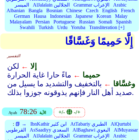
Arabic
Grammar الإعراب
AlJalalain الجلالين
الميسر
Albanian
Bangla
Bosnian
Chinese
Czech
English
French
German
Hausa
Indonesian
Japanese
Korean
Malay
Malayalam
Persian
Portuguese
Russian
Somali
Spanish
Swahili
Turkish
Urdu
Yoruba
Transliteration [+]
إِلَّا حَمِيمًا وَغَسَّاقًا
التفسير
إلا
←
لكن
حميما
←
ماءً حارا غاية الحرارة
وغسَّاقا
←
بالتخفيف والتشديد ما يسيل من
صديد أهل النار فإنهم يذوقونه جوزوا بذلك.
78:26
+/-
-/+
الأية
Ayah
AlQurtubi
AtTabariy الطبري
IbnKathir ابن كثير
📗 →
:
AlMuyassar
AlBaghawi البغوي
AsSaadiyy السعدي
القرطوبي
Arabic
Grammar الإعراب
AlJalalain الجلالين
الميسر