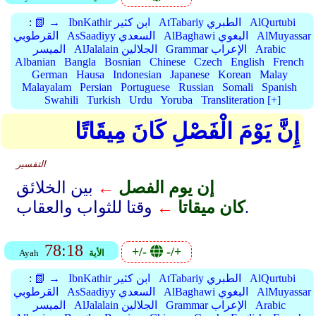
AlQurtubi
AtTabariy الطبري
IbnKathir ابن كثير
📗 →
:
AlMuyassar
AlBaghawi البغوي
AsSaadiyy السعدي
القرطوبي
Arabic
Grammar الإعراب
AlJalalain الجلالين
الميسر
Albanian
Bangla
Bosnian
Chinese
Czech
English
French
German
Hausa
Indonesian
Japanese
Korean
Malay
Malayalam
Persian
Portuguese
Russian
Somali
Spanish
Swahili
Turkish
Urdu
Yoruba
Transliteration [+]
إِنَّ يَوْمَ الْفَصْلِ كَانَ مِيقَاتًا
التفسير
إن يوم الفصل
←
بين الخلائق
وقتا للثواب والعقاب.
كان ميقاتا
←
78:18
+/-
-/+
الأية
Ayah
AlQurtubi
AtTabariy الطبري
IbnKathir ابن كثير
📗 →
:
AlMuyassar
AlBaghawi البغوي
AsSaadiyy السعدي
القرطوبي
Arabic
Grammar الإعراب
AlJalalain الجلالين
الميسر