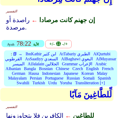
التفسير
إن جهنم كانت مرصادا
←
راصدة أو
مرصدة.
78:22
+/-
-/+
الأية
Ayah
AlQurtubi
AtTabariy الطبري
IbnKathir ابن كثير
📗 →
:
AlMuyassar
AlBaghawi البغوي
AsSaadiyy السعدي
القرطوبي
Arabic
Grammar الإعراب
AlJalalain الجلالين
الميسر
Albanian
Bangla
Bosnian
Chinese
Czech
English
French
German
Hausa
Indonesian
Japanese
Korean
Malay
Malayalam
Persian
Portuguese
Russian
Somali
Spanish
Swahili
Turkish
Urdu
Yoruba
Transliteration [+]
لِّلطَّاغِينَ مَآبًا
التفسير
للطاغين
←
الكافرين فلا يتجاوزونها