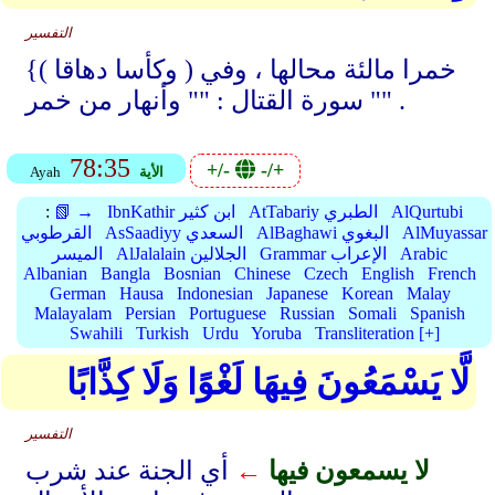
التفسير
{( وكأسا دهاقا ) خمرا مالئة محالها ، وفي
سورة القتال : "" وأنهار من خمر "" .
78:35
+/-
-/+
الأية
Ayah
AlQurtubi
AtTabariy الطبري
IbnKathir ابن كثير
📗 →
:
AlMuyassar
AlBaghawi البغوي
AsSaadiyy السعدي
القرطوبي
Arabic
Grammar الإعراب
AlJalalain الجلالين
الميسر
Albanian
Bangla
Bosnian
Chinese
Czech
English
French
German
Hausa
Indonesian
Japanese
Korean
Malay
Malayalam
Persian
Portuguese
Russian
Somali
Spanish
Swahili
Turkish
Urdu
Yoruba
Transliteration [+]
لَّا يَسْمَعُونَ فِيهَا لَغْوًا وَلَا كِذَّابًا
التفسير
لا يسمعون فيها
←
أي الجنة عند شرب