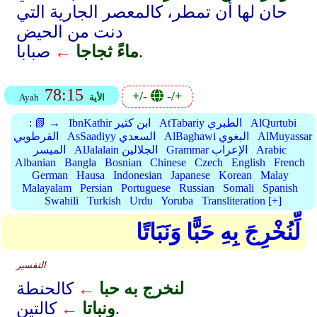
حان لها أن تمطر، كالمعصر الجارية التي
دنت من الحيض
صبابا.
ماءً ثجاجا
←
78:15
+/-
-/+
الأية
Ayah
AlQurtubi
AtTabariy الطبري
IbnKathir ابن كثير
📗 →
:
AlMuyassar
AlBaghawi البغوي
AsSaadiyy السعدي
القرطوبي
Arabic
Grammar الإعراب
AlJalalain الجلالين
الميسر
Albanian
Bangla
Bosnian
Chinese
Czech
English
French
German
Hausa
Indonesian
Japanese
Korean
Malay
Malayalam
Persian
Portuguese
Russian
Somali
Spanish
Swahili
Turkish
Urdu
Yoruba
Transliteration [+]
لِّنُخْرِجَ بِهِ حَبًّا وَنَبَاتًا
التفسير
لنخرج به حبا
←
كالحنطة
كالتين.
ونباتا
←