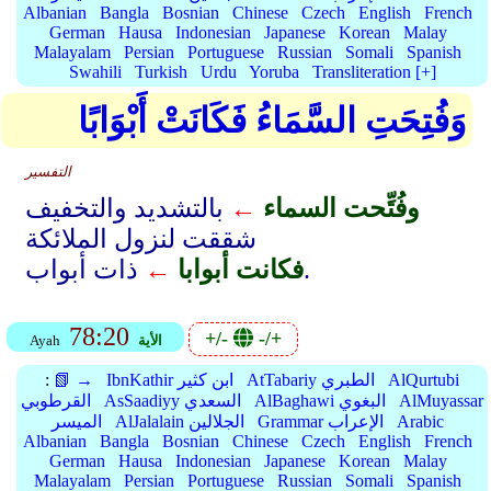
Albanian
Bangla
Bosnian
Chinese
Czech
English
French
German
Hausa
Indonesian
Japanese
Korean
Malay
Malayalam
Persian
Portuguese
Russian
Somali
Spanish
Swahili
Turkish
Urdu
Yoruba
Transliteration [+]
وَفُتِحَتِ السَّمَاءُ فَكَانَتْ أَبْوَابًا
التفسير
وفُتِّحت السماء
←
بالتشديد والتخفيف
شققت لنزول الملائكة
ذات أبواب.
فكانت أبوابا
←
78:20
+/-
-/+
الأية
Ayah
AlQurtubi
AtTabariy الطبري
IbnKathir ابن كثير
📗 →
:
AlMuyassar
AlBaghawi البغوي
AsSaadiyy السعدي
القرطوبي
Arabic
Grammar الإعراب
AlJalalain الجلالين
الميسر
Albanian
Bangla
Bosnian
Chinese
Czech
English
French
German
Hausa
Indonesian
Japanese
Korean
Malay
Malayalam
Persian
Portuguese
Russian
Somali
Spanish