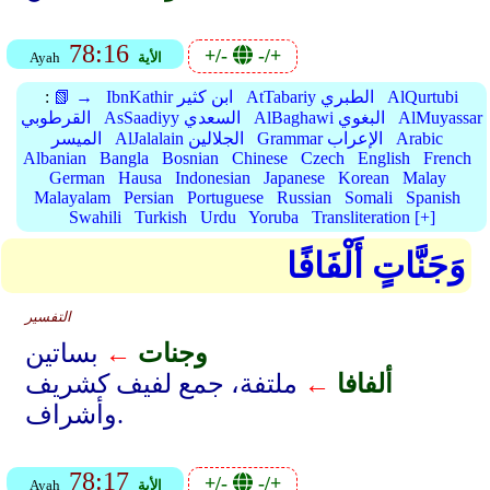
78:16
+/-
-/+
الأية
Ayah
AlQurtubi
AtTabariy الطبري
IbnKathir ابن كثير
📗 →
:
AlMuyassar
AlBaghawi البغوي
AsSaadiyy السعدي
القرطوبي
Arabic
Grammar الإعراب
AlJalalain الجلالين
الميسر
Albanian
Bangla
Bosnian
Chinese
Czech
English
French
German
Hausa
Indonesian
Japanese
Korean
Malay
Malayalam
Persian
Portuguese
Russian
Somali
Spanish
Swahili
Turkish
Urdu
Yoruba
Transliteration [+]
وَجَنَّاتٍ أَلْفَافًا
التفسير
وجنات
←
بساتين
ألفافا
←
ملتفة، جمع لفيف كشريف
وأشراف.
78:17
+/-
-/+
الأية
Ayah