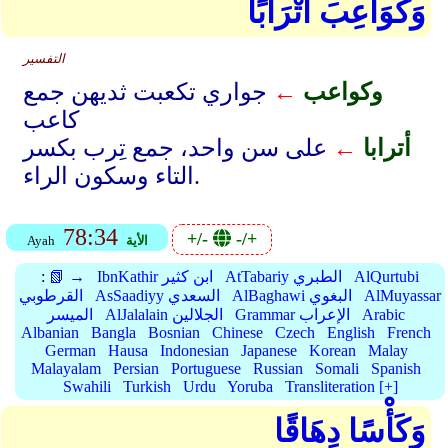
وَكَوَاعِبَ أَتْرَابًا
التفسير
وكواعب
←
جواري تكعبت ثديهن جمع
كاعب
أترابا
←
على سن واحد، جمع تِرب بكسر
التاء وسكون الراء.
78:34
+/-
-/+
الأية
Ayah
AlQurtubi
AtTabariy الطبري
IbnKathir ابن كثير
📗 →
:
AlMuyassar
AlBaghawi البغوي
AsSaadiyy السعدي
القرطوبي
Arabic
Grammar الإعراب
AlJalalain الجلالين
الميسر
Albanian
Bangla
Bosnian
Chinese
Czech
English
French
German
Hausa
Indonesian
Japanese
Korean
Malay
Malayalam
Persian
Portuguese
Russian
Somali
Spanish
Swahili
Turkish
Urdu
Yoruba
Transliteration [+]
وَكَأْسًا دِهَاقًا