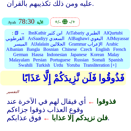
عليه ومن ذلك تكذيبهم بالقرآن.
78:30
+/-
-/+
الأية
Ayah
AlQurtubi
AtTabariy الطبري
IbnKathir ابن كثير
📗 →
:
AlMuyassar
AlBaghawi البغوي
AsSaadiyy السعدي
القرطوبي
Arabic
Grammar الإعراب
AlJalalain الجلالين
الميسر
Albanian
Bangla
Bosnian
Chinese
Czech
English
French
German
Hausa
Indonesian
Japanese
Korean
Malay
Malayalam
Persian
Portuguese
Russian
Somali
Spanish
Swahili
Turkish
Urdu
Yoruba
Transliteration [+]
فَذُوقُوا فَلَن نَّزِيدَكُمْ إِلَّا عَذَابًا
التفسير
فذوقوا
←
أي فيقال لهم في الآخرة عند
وقوع العذاب ذوقوا جزاءكم
فوق عذابكم.
فلن نزيدكم إلا عذابا
←