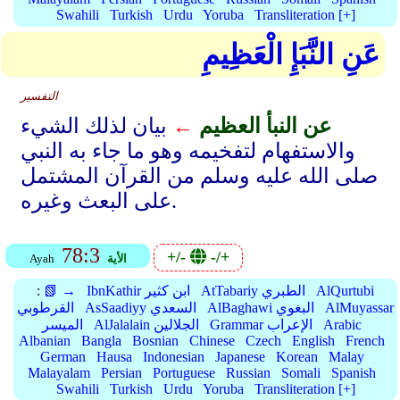
Swahili
Turkish
Urdu
Yoruba
Transliteration [+]
عَنِ النَّبَإِ الْعَظِيمِ
التفسير
عن النبأ العظيم
←
بيان لذلك الشيء
والاستفهام لتفخيمه وهو ما جاء به النبي
صلى الله عليه وسلم من القرآن المشتمل
على البعث وغيره.
78:3
+/-
-/+
الأية
Ayah
AlQurtubi
AtTabariy الطبري
IbnKathir ابن كثير
📗 →
:
AlMuyassar
AlBaghawi البغوي
AsSaadiyy السعدي
القرطوبي
Arabic
Grammar الإعراب
AlJalalain الجلالين
الميسر
Albanian
Bangla
Bosnian
Chinese
Czech
English
French
German
Hausa
Indonesian
Japanese
Korean
Malay
Malayalam
Persian
Portuguese
Russian
Somali
Spanish
Swahili
Turkish
Urdu
Yoruba
Transliteration [+]