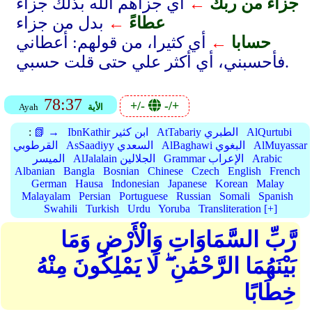
جزاءً من ربك
←
أي جزاهم الله بذلك جزاء
عطاءً
←
بدل من جزاء
حسابا
←
أي كثيرا، من قولهم: أعطاني
فأحسبني، أي أكثر علي حتى قلت حسبي.
78:37
+/-
-/+
الأية
Ayah
AlQurtubi
AtTabariy الطبري
IbnKathir ابن كثير
📗 →
:
AlMuyassar
AlBaghawi البغوي
AsSaadiyy السعدي
القرطوبي
Arabic
Grammar الإعراب
AlJalalain الجلالين
الميسر
Albanian
Bangla
Bosnian
Chinese
Czech
English
French
German
Hausa
Indonesian
Japanese
Korean
Malay
Malayalam
Persian
Portuguese
Russian
Somali
Spanish
Swahili
Turkish
Urdu
Yoruba
Transliteration [+]
رَّبِّ السَّمَاوَاتِ وَالْأَرْضِ وَمَا
بَيْنَهُمَا الرَّحْمَٰنِ ۖ لَا يَمْلِكُونَ مِنْهُ
خِطَابًا