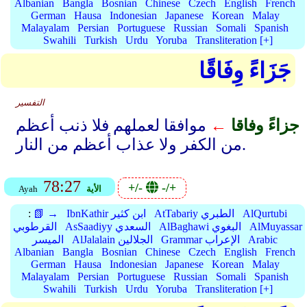
Albanian
Bangla
Bosnian
Chinese
Czech
English
French
German
Hausa
Indonesian
Japanese
Korean
Malay
Malayalam
Persian
Portuguese
Russian
Somali
Spanish
Swahili
Turkish
Urdu
Yoruba
Transliteration [+]
جَزَاءً وِفَاقًا
التفسير
جزاءً وفاقا
←
موافقا لعملهم فلا ذنب أعظم
من الكفر ولا عذاب أعظم من النار.
78:27
+/-
-/+
الأية
Ayah
AlQurtubi
AtTabariy الطبري
IbnKathir ابن كثير
📗 →
:
AlMuyassar
AlBaghawi البغوي
AsSaadiyy السعدي
القرطوبي
Arabic
Grammar الإعراب
AlJalalain الجلالين
الميسر
Albanian
Bangla
Bosnian
Chinese
Czech
English
French
German
Hausa
Indonesian
Japanese
Korean
Malay
Malayalam
Persian
Portuguese
Russian
Somali
Spanish
Swahili
Turkish
Urdu
Yoruba
Transliteration [+]