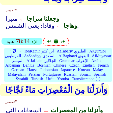
التفسير
وجعلنا سراجا
←
منيرا
وقادا: يعني الشمس.
وهاجا
←
78:14
+/-
-/+
الأية
Ayah
AlQurtubi
AtTabariy الطبري
IbnKathir ابن كثير
📗 →
:
AlMuyassar
AlBaghawi البغوي
AsSaadiyy السعدي
القرطوبي
Arabic
Grammar الإعراب
AlJalalain الجلالين
الميسر
Albanian
Bangla
Bosnian
Chinese
Czech
English
French
German
Hausa
Indonesian
Japanese
Korean
Malay
Malayalam
Persian
Portuguese
Russian
Somali
Spanish
Swahili
Turkish
Urdu
Yoruba
Transliteration [+]
وَأَنزَلْنَا مِنَ الْمُعْصِرَاتِ مَاءً ثَجَّاجًا
التفسير
وأنزلنا من المعصرات
←
السحابات التي