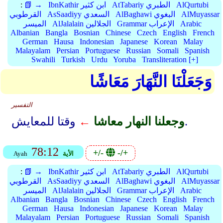
AlQurtubi
AtTabariy الطبري
IbnKathir ابن كثير
📗 →
:
AlMuyassar
AlBaghawi البغوي
AsSaadiyy السعدي
القرطوبي
Arabic
Grammar الإعراب
AlJalalain الجلالين
الميسر
Albanian
Bangla
Bosnian
Chinese
Czech
English
French
German
Hausa
Indonesian
Japanese
Korean
Malay
Malayalam
Persian
Portuguese
Russian
Somali
Spanish
Swahili
Turkish
Urdu
Yoruba
Transliteration [+]
وَجَعَلْنَا النَّهَارَ مَعَاشًا
التفسير
وقتا للمعايش.
وجعلنا النهار معاشا
←
78:12
+/-
-/+
الأية
Ayah
AlQurtubi
AtTabariy الطبري
IbnKathir ابن كثير
📗 →
:
AlMuyassar
AlBaghawi البغوي
AsSaadiyy السعدي
القرطوبي
Arabic
Grammar الإعراب
AlJalalain الجلالين
الميسر
Albanian
Bangla
Bosnian
Chinese
Czech
English
French
German
Hausa
Indonesian
Japanese
Korean
Malay
Malayalam
Persian
Portuguese
Russian
Somali
Spanish