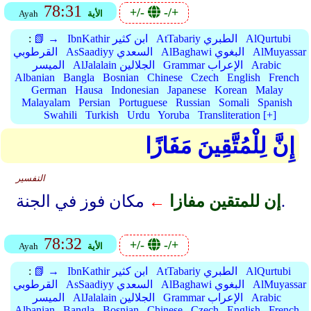
78:31
+/-
-/+
الأية
Ayah
AlQurtubi
AtTabariy الطبري
IbnKathir ابن كثير
📗 →
:
AlMuyassar
AlBaghawi البغوي
AsSaadiyy السعدي
القرطوبي
Arabic
Grammar الإعراب
AlJalalain الجلالين
الميسر
Albanian
Bangla
Bosnian
Chinese
Czech
English
French
German
Hausa
Indonesian
Japanese
Korean
Malay
Malayalam
Persian
Portuguese
Russian
Somali
Spanish
Swahili
Turkish
Urdu
Yoruba
Transliteration [+]
إِنَّ لِلْمُتَّقِينَ مَفَازًا
التفسير
مكان فوز في الجنة.
إن للمتقين مفازا
←
78:32
+/-
-/+
الأية
Ayah
AlQurtubi
AtTabariy الطبري
IbnKathir ابن كثير
📗 →
:
AlMuyassar
AlBaghawi البغوي
AsSaadiyy السعدي
القرطوبي
Arabic
Grammar الإعراب
AlJalalain الجلالين
الميسر
Albanian
Bangla
Bosnian
Chinese
Czech
English
French