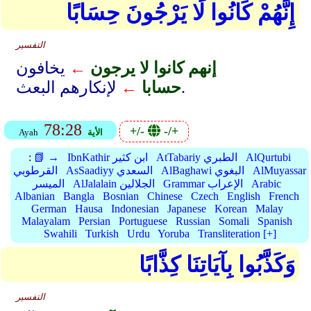
إِنَّهُمْ كَانُوا لَا يَرْجُونَ حِسَابًا
التفسير
إنهم كانوا لا يرجون
←
يخافون
لإنكارهم البعث.
حسابا
←
78:28
+/-
-/+
الأية
Ayah
AlQurtubi
AtTabariy الطبري
IbnKathir ابن كثير
📗 →
:
AlMuyassar
AlBaghawi البغوي
AsSaadiyy السعدي
القرطوبي
Arabic
Grammar الإعراب
AlJalalain الجلالين
الميسر
Albanian
Bangla
Bosnian
Chinese
Czech
English
French
German
Hausa
Indonesian
Japanese
Korean
Malay
Malayalam
Persian
Portuguese
Russian
Somali
Spanish
Swahili
Turkish
Urdu
Yoruba
Transliteration [+]
وَكَذَّبُوا بِآيَاتِنَا كِذَّابًا
التفسير