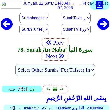
Jumuah, 22 Safar 1448 AH
→ ←
Friday, August
07, 2026
Prev
78. Surah An-Naba' سورة النبأ
Next
78:1
+/-
-/+
الأية
Ayah
بِسْم ِ اللهِ الرَّحْمَٰنِ الرَّحِيمِ
AlQurtubi
AtTabariy الطبري
IbnKathir ابن كثير
📗 →
: