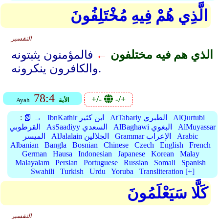
الَّذِي هُمْ فِيهِ مُخْتَلِفُونَ
التفسير
الذي هم فيه مختلفون
←
فالمؤمنون يثبتونه
والكافرون ينكرونه.
78:4
+/-
-/+
الأية
Ayah
AlQurtubi
AtTabariy الطبري
IbnKathir ابن كثير
📗 →
:
AlMuyassar
AlBaghawi البغوي
AsSaadiyy السعدي
القرطوبي
Arabic
Grammar الإعراب
AlJalalain الجلالين
الميسر
Albanian
Bangla
Bosnian
Chinese
Czech
English
French
German
Hausa
Indonesian
Japanese
Korean
Malay
Malayalam
Persian
Portuguese
Russian
Somali
Spanish
Swahili
Turkish
Urdu
Yoruba
Transliteration [+]
كَلَّا سَيَعْلَمُونَ
التفسير