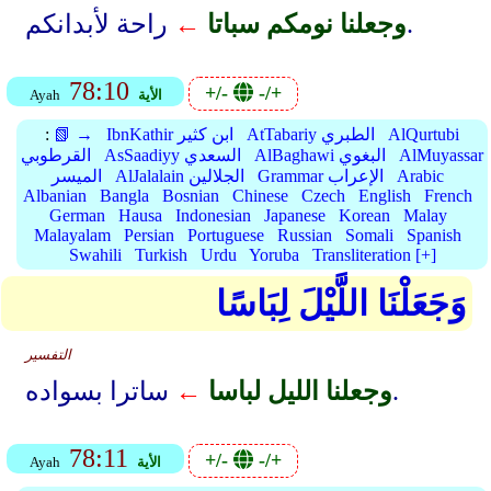
راحة لأبدانكم.
وجعلنا نومكم سباتا
←
78:10
+/-
-/+
الأية
Ayah
AlQurtubi
AtTabariy الطبري
IbnKathir ابن كثير
📗 →
:
AlMuyassar
AlBaghawi البغوي
AsSaadiyy السعدي
القرطوبي
Arabic
Grammar الإعراب
AlJalalain الجلالين
الميسر
Albanian
Bangla
Bosnian
Chinese
Czech
English
French
German
Hausa
Indonesian
Japanese
Korean
Malay
Malayalam
Persian
Portuguese
Russian
Somali
Spanish
Swahili
Turkish
Urdu
Yoruba
Transliteration [+]
وَجَعَلْنَا اللَّيْلَ لِبَاسًا
التفسير
ساترا بسواده.
وجعلنا الليل لباسا
←
78:11
+/-
-/+
الأية
Ayah