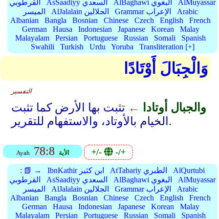
AlMuyassar
AlBaghawi البغوي
AsSaadiyy السعدي
القرطوبي
Arabic
Grammar الإعراب
AlJalalain الجلالين
الميسر
Albanian
Bangla
Bosnian
Chinese
Czech
English
French
German
Hausa
Indonesian
Japanese
Korean
Malay
Malayalam
Persian
Portuguese
Russian
Somali
Spanish
Swahili
Turkish
Urdu
Yoruba
Transliteration [+]
وَالْجِبَالَ أَوْتَادًا
التفسير
والجبال أوتادا
←
تثبت بها الأرض كما تثبت
الخيام بالأوتاد، والاستفهام للتقرير.
78:8
+/-
-/+
الأية
Ayah
AlQurtubi
AtTabariy الطبري
IbnKathir ابن كثير
📗 →
:
AlMuyassar
AlBaghawi البغوي
AsSaadiyy السعدي
القرطوبي
Arabic
Grammar الإعراب
AlJalalain الجلالين
الميسر
Albanian
Bangla
Bosnian
Chinese
Czech
English
French
German
Hausa
Indonesian
Japanese
Korean
Malay
Malayalam
Persian
Portuguese
Russian
Somali
Spanish