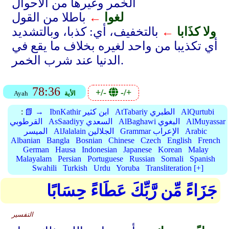
الخمر وغيرها من الأحوال
لغوا
←
باطلا من القول
ولا كذَابا
←
بالتخفيف، أي: كذبا، وبالتشديد
أي تكذيبا من واحد لغيره بخلاف ما يقع في
الدنيا عند شرب الخمر.
78:36
+/-
-/+
الأية
Ayah
AlQurtubi
AtTabariy الطبري
IbnKathir ابن كثير
📗 →
:
AlMuyassar
AlBaghawi البغوي
AsSaadiyy السعدي
القرطوبي
Arabic
Grammar الإعراب
AlJalalain الجلالين
الميسر
Albanian
Bangla
Bosnian
Chinese
Czech
English
French
German
Hausa
Indonesian
Japanese
Korean
Malay
Malayalam
Persian
Portuguese
Russian
Somali
Spanish
Swahili
Turkish
Urdu
Yoruba
Transliteration [+]
جَزَاءً مِّن رَّبِّكَ عَطَاءً حِسَابًا
التفسير