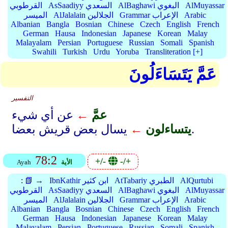
AlMuyassar
AlBaghawi البغوي
AsSaadiyy السعدي
القرطوبي
Arabic
Grammar الإعراب
AlJalalain الجلالين
الميسر
Albanian
Bangla
Bosnian
Chinese
Czech
English
French
German
Hausa
Indonesian
Japanese
Korean
Malay
Malayalam
Persian
Portuguese
Russian
Somali
Spanish
Swahili
Turkish
Urdu
Yoruba
Transliteration [+]
عَمَّ يَتَسَاءَلُونَ
التفسير
عمَّ
←
عن أي شيء
يسال بعض قريش بعضا.
يتساءلون
←
78:2
+/-
-/+
الأية
Ayah
AlQurtubi
AtTabariy الطبري
IbnKathir ابن كثير
📗 →
:
AlMuyassar
AlBaghawi البغوي
AsSaadiyy السعدي
القرطوبي
Arabic
Grammar الإعراب
AlJalalain الجلالين
الميسر
Albanian
Bangla
Bosnian
Chinese
Czech
English
French
German
Hausa
Indonesian
Japanese
Korean
Malay
Malayalam
Persian
Portuguese
Russian
Somali
Spanish