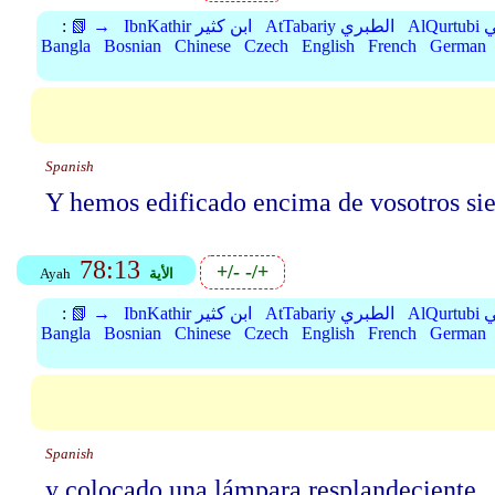
بي
AtTabariy الطبري
IbnKathir ابن كثير
📗 →
:
Bangla
Bosnian
Chinese
Czech
English
French
German
Spanish
Y hemos edificado encima de vosotros siet
78:13
+/-
-/+
الأية
Ayah
بي
AtTabariy الطبري
IbnKathir ابن كثير
📗 →
:
Bangla
Bosnian
Chinese
Czech
English
French
German
Spanish
y colocado una lámpara resplandeciente.