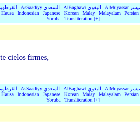
AlMu الميسر
AlBaghawi البغوي
AsSaadiyy السعدي
AlQurtubi القرطو
Hausa
Indonesian
Japanese
Korean
Malay
Malayalam
Persian
Yoruba
Transliteration [+]
e cielos firmes,
AlMu الميسر
AlBaghawi البغوي
AsSaadiyy السعدي
AlQurtubi القرطو
Hausa
Indonesian
Japanese
Korean
Malay
Malayalam
Persian
Yoruba
Transliteration [+]