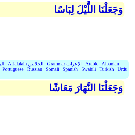
وَجَعَلْنَا اللَّيْلَ لِبَاسًا
Albanian
Arabic
Grammar الإعراب
AlJalalain الجلالين
yassar
Portuguese
Russian
Somali
Spanish
Swahili
Turkish
Urdu
وَجَعَلْنَا النَّهَارَ مَعَاشًا