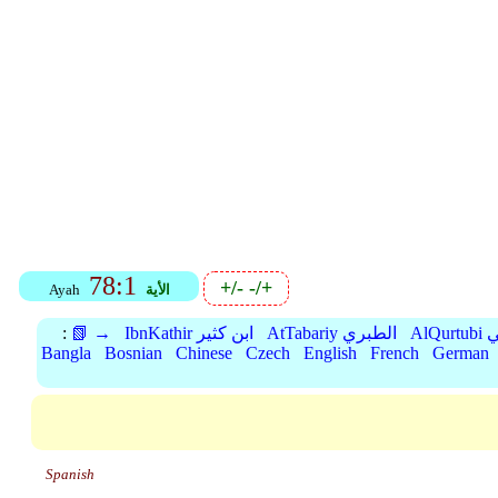
78:1
+/-
-/+
الأية
Ayah
بي
AtTabariy الطبري
IbnKathir ابن كثير
📗 →
:
Bangla
Bosnian
Chinese
Czech
English
French
German
Spanish