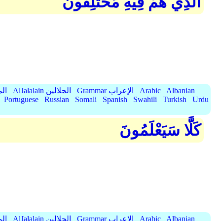
الَّذِي هُمْ فِيهِ مُخْتَلِفُونَ
Albanian
Arabic
Grammar الإعراب
AlJalalain الجلالين
yassar
Portuguese
Russian
Somali
Spanish
Swahili
Turkish
Urdu
كَلَّا سَيَعْلَمُونَ
Albanian
Arabic
Grammar الإعراب
AlJalalain الجلالين
yassar