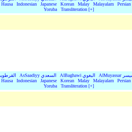
Hausa
Indonesian
Japanese
Korean
Malay
Malayalam
Persian
Yoruba
Transliteration [+]
AlMu الميسر
AlBaghawi البغوي
AsSaadiyy السعدي
AlQurtubi القرطو
Hausa
Indonesian
Japanese
Korean
Malay
Malayalam
Persian
Yoruba
Transliteration [+]