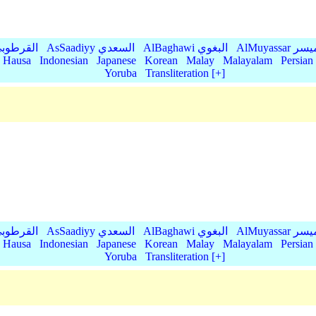
AlMu الميسر
AlBaghawi البغوي
AsSaadiyy السعدي
AlQurtubi القرطو
Hausa
Indonesian
Japanese
Korean
Malay
Malayalam
Persian
Yoruba
Transliteration [+]
AlMu الميسر
AlBaghawi البغوي
AsSaadiyy السعدي
AlQurtubi القرطو
Hausa
Indonesian
Japanese
Korean
Malay
Malayalam
Persian
Yoruba
Transliteration [+]