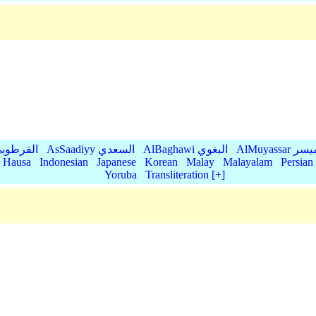
AlMu الميسر
AlBaghawi البغوي
AsSaadiyy السعدي
AlQurtubi القرطو
Hausa
Indonesian
Japanese
Korean
Malay
Malayalam
Persian
Yoruba
Transliteration [+]