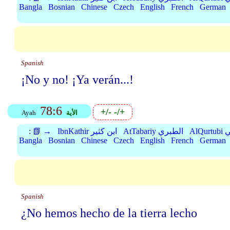
Bangla
Bosnian
Chinese
Czech
English
French
German
Spanish
¡No y no! ¡Ya verán...!
78:6
+/-
-/+
الأية
Ayah
بي
AtTabariy الطبري
IbnKathir ابن كثير
📗 →
:
Bangla
Bosnian
Chinese
Czech
English
French
German
Spanish
¿No hemos hecho de la tierra lecho