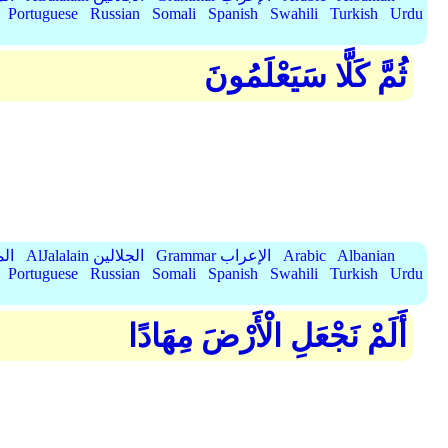
Portuguese
Russian
Somali
Spanish
Swahili
Turkish
Urdu
ثُمَّ كَلَّا سَيَعْلَمُونَ
Albanian
Arabic
Grammar الإعراب
AlJalalain الجلالين
yassar
Portuguese
Russian
Somali
Spanish
Swahili
Turkish
Urdu
أَلَمْ نَجْعَلِ الْأَرْضَ مِهَادًا