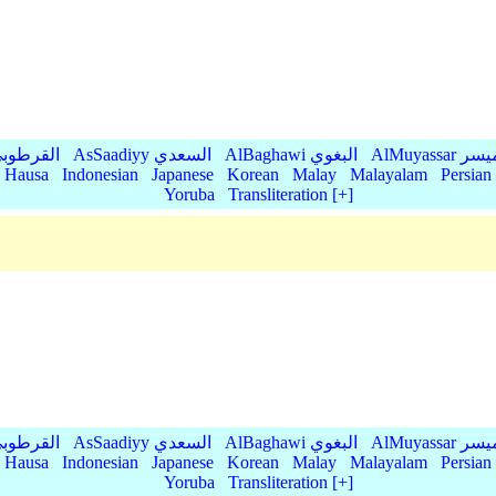
AlMu الميسر
AlBaghawi البغوي
AsSaadiyy السعدي
AlQurtubi القرطو
Hausa
Indonesian
Japanese
Korean
Malay
Malayalam
Persian
Yoruba
Transliteration [+]
AlMu الميسر
AlBaghawi البغوي
AsSaadiyy السعدي
AlQurtubi القرطو
Hausa
Indonesian
Japanese
Korean
Malay
Malayalam
Persian
Yoruba
Transliteration [+]