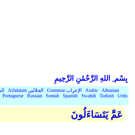
بِسْم ِ اللهِ الرَّحْمَٰنِ الرَّحِيمِ
Albanian
Arabic
Grammar الإعراب
AlJalalain الجلالين
yassar
Portuguese
Russian
Somali
Spanish
Swahili
Turkish
Urdu
عَمَّ يَتَسَاءَلُونَ