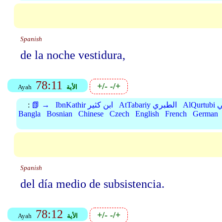
Spanish
de la noche vestidura,
78:11
+/-
-/+
الأية
Ayah
بي
AtTabariy الطبري
IbnKathir ابن كثير
📗 →
:
Bangla
Bosnian
Chinese
Czech
English
French
German
Spanish
del día medio de subsistencia.
78:12
+/-
-/+
الأية
Ayah