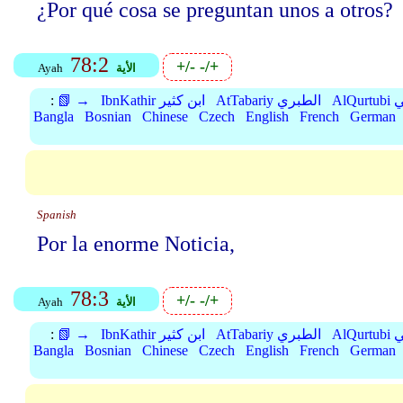
¿Por qué cosa se preguntan unos a otros?
78:2
+/-
-/+
الأية
Ayah
بي
AtTabariy الطبري
IbnKathir ابن كثير
📗 →
:
Bangla
Bosnian
Chinese
Czech
English
French
German
Spanish
Por la enorme Noticia,
78:3
+/-
-/+
الأية
Ayah
بي
AtTabariy الطبري
IbnKathir ابن كثير
📗 →
:
Bangla
Bosnian
Chinese
Czech
English
French
German