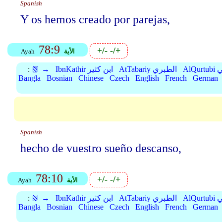
Spanish
Y os hemos creado por parejas,
78:9
+/-
-/+
الأية
Ayah
بي
AtTabariy الطبري
IbnKathir ابن كثير
📗 →
:
Bangla
Bosnian
Chinese
Czech
English
French
German
Spanish
hecho de vuestro sueño descanso,
78:10
+/-
-/+
الأية
Ayah
بي
AtTabariy الطبري
IbnKathir ابن كثير
📗 →
:
Bangla
Bosnian
Chinese
Czech
English
French
German