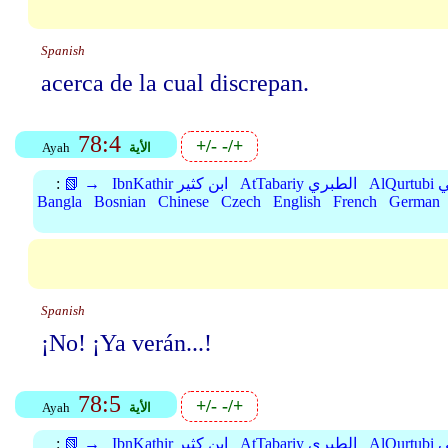
Spanish
acerca de la cual discrepan.
78:4
+/-
-/+
الأية
Ayah
بي
AtTabariy الطبري
IbnKathir ابن كثير
📗 →
:
Bangla
Bosnian
Chinese
Czech
English
French
German
Spanish
¡No! ¡Ya verán...!
78:5
+/-
-/+
الأية
Ayah
بي
AtTabariy الطبري
IbnKathir ابن كثير
📗 →
: