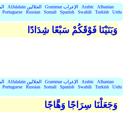
Albanian
Arabic
Grammar الإعراب
AlJalalain الجلالين
yassar
Portuguese
Russian
Somali
Spanish
Swahili
Turkish
Urdu
وَبَنَيْنَا فَوْقَكُمْ سَبْعًا شِدَادًا
Albanian
Arabic
Grammar الإعراب
AlJalalain الجلالين
yassar
Portuguese
Russian
Somali
Spanish
Swahili
Turkish
Urdu
وَجَعَلْنَا سِرَاجًا وَهَّاجًا