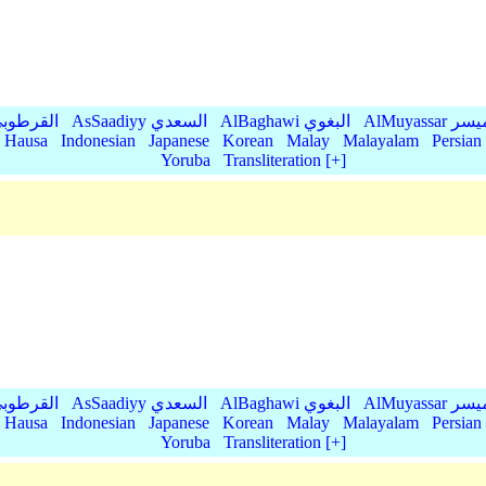
AlMu الميسر
AlBaghawi البغوي
AsSaadiyy السعدي
AlQurtubi القرطو
Hausa
Indonesian
Japanese
Korean
Malay
Malayalam
Persian
Yoruba
Transliteration [+]
AlMu الميسر
AlBaghawi البغوي
AsSaadiyy السعدي
AlQurtubi القرطو
Hausa
Indonesian
Japanese
Korean
Malay
Malayalam
Persian
Yoruba
Transliteration [+]