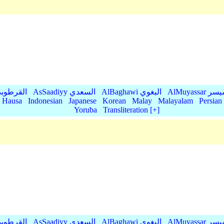
AlMu الميسر
AlBaghawi البغوي
AsSaadiyy السعدي
AlQurtubi القرطو
Hausa
Indonesian
Japanese
Korean
Malay
Malayalam
Persian
Yoruba
Transliteration [+]
AlMu الميسر
AlBaghawi البغوي
AsSaadiyy السعدي
AlQurtubi القرطو