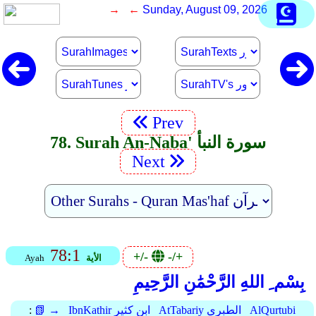
→ ←
Sunday, August 09, 2026
Prev
78. Surah An-Naba' سورة النبأ
Next
78:1
+/-
-/+
الأية
Ayah
بِسْم ِ اللهِ الرَّحْمَٰنِ الرَّحِيمِ
AlQurtubi
AtTabariy الطبري
IbnKathir ابن كثير
📗 →
: