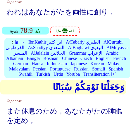
Japanese
われはあなたがたを両性に創り，
78:9
+/-
-/+
الأية
Ayah
AlQurtubi
AtTabariy الطبري
IbnKathir ابن كثير
📗 →
:
AlMuyassar
AlBaghawi البغوي
AsSaadiyy السعدي
القرطوبي
Arabic
Grammar الإعراب
AlJalalain الجلالين
الميسر
Albanian
Bangla
Bosnian
Chinese
Czech
English
French
German
Hausa
Indonesian
Japanese
Korean
Malay
Malayalam
Persian
Portuguese
Russian
Somali
Spanish
Swahili
Turkish
Urdu
Yoruba
Transliteration [+]
وَجَعَلْنَا نَوْمَكُمْ سُبَاتًا
Japanese
また休息のため，あなたがたの睡眠
を定め，