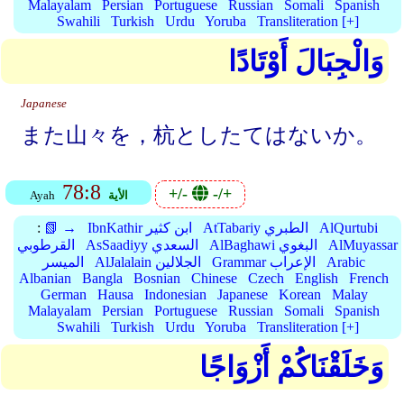
Malayalam
Persian
Portuguese
Russian
Somali
Spanish
Swahili
Turkish
Urdu
Yoruba
Transliteration [+]
وَالْجِبَالَ أَوْتَادًا
Japanese
また山々を，杭としたてはないか。
78:8
+/-
-/+
الأية
Ayah
AlQurtubi
AtTabariy الطبري
IbnKathir ابن كثير
📗 →
:
AlMuyassar
AlBaghawi البغوي
AsSaadiyy السعدي
القرطوبي
Arabic
Grammar الإعراب
AlJalalain الجلالين
الميسر
Albanian
Bangla
Bosnian
Chinese
Czech
English
French
German
Hausa
Indonesian
Japanese
Korean
Malay
Malayalam
Persian
Portuguese
Russian
Somali
Spanish
Swahili
Turkish
Urdu
Yoruba
Transliteration [+]
وَخَلَقْنَاكُمْ أَزْوَاجًا