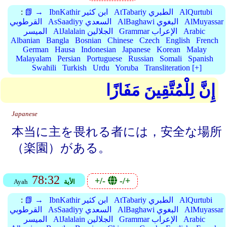
AlQurtubi
AtTabariy الطبري
IbnKathir ابن كثير
📗 →
:
AlMuyassar
AlBaghawi البغوي
AsSaadiyy السعدي
القرطوبي
Arabic
Grammar الإعراب
AlJalalain الجلالين
الميسر
Albanian
Bangla
Bosnian
Chinese
Czech
English
French
German
Hausa
Indonesian
Japanese
Korean
Malay
Malayalam
Persian
Portuguese
Russian
Somali
Spanish
Swahili
Turkish
Urdu
Yoruba
Transliteration [+]
إِنَّ لِلْمُتَّقِينَ مَفَازًا
Japanese
本当に主を畏れる者には，安全な場所
（楽園）がある。
78:32
+/-
-/+
الأية
Ayah
AlQurtubi
AtTabariy الطبري
IbnKathir ابن كثير
📗 →
:
AlMuyassar
AlBaghawi البغوي
AsSaadiyy السعدي
القرطوبي
Arabic
Grammar الإعراب
AlJalalain الجلالين
الميسر