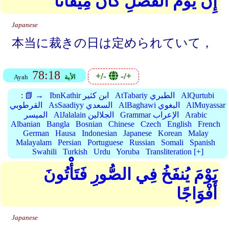
إِنَّ يَوْمَ الْفَصْلِ كَانَ مِيقَاتًا
Japanese
本当に裁きの日は定められていて，
78:18
+/-
-/+
الأية
Ayah
AlQurtubi
AtTabariy الطبري
IbnKathir ابن كثير
📗 →
:
AlMuyassar
AlBaghawi البغوي
AsSaadiyy السعدي
القرطوبي
Arabic
Grammar الإعراب
AlJalalain الجلالين
الميسر
Albanian
Bangla
Bosnian
Chinese
Czech
English
French
German
Hausa
Indonesian
Japanese
Korean
Malay
Malayalam
Persian
Portuguese
Russian
Somali
Spanish
Swahili
Turkish
Urdu
Yoruba
Transliteration [+]
يَوْمَ يُنفَخُ فِي الصُّورِ فَتَأْتُونَ
أَفْوَاجًا
Japanese