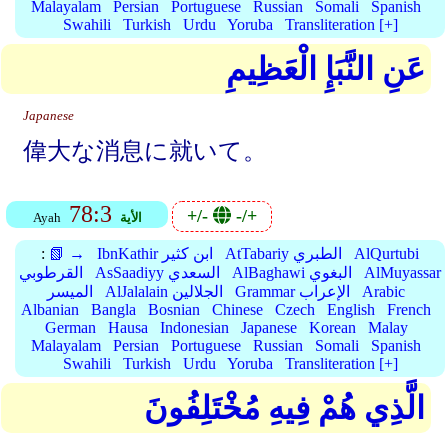
Malayalam
Persian
Portuguese
Russian
Somali
Spanish
Swahili
Turkish
Urdu
Yoruba
Transliteration [+]
عَنِ النَّبَإِ الْعَظِيمِ
Japanese
偉大な消息に就いて。
78:3
+/-
-/+
الأية
Ayah
AlQurtubi
AtTabariy الطبري
IbnKathir ابن كثير
📗 →
:
AlMuyassar
AlBaghawi البغوي
AsSaadiyy السعدي
القرطوبي
Arabic
Grammar الإعراب
AlJalalain الجلالين
الميسر
Albanian
Bangla
Bosnian
Chinese
Czech
English
French
German
Hausa
Indonesian
Japanese
Korean
Malay
Malayalam
Persian
Portuguese
Russian
Somali
Spanish
Swahili
Turkish
Urdu
Yoruba
Transliteration [+]
الَّذِي هُمْ فِيهِ مُخْتَلِفُونَ