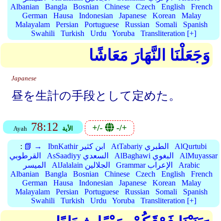
Albanian
Bangla
Bosnian
Chinese
Czech
English
French
German
Hausa
Indonesian
Japanese
Korean
Malay
Malayalam
Persian
Portuguese
Russian
Somali
Spanish
Swahili
Turkish
Urdu
Yoruba
Transliteration [+]
وَجَعَلْنَا النَّهَارَ مَعَاشًا
Japanese
昼を生計の手段として定めた。
78:12
+/-
-/+
الأية
Ayah
AlQurtubi
AtTabariy الطبري
IbnKathir ابن كثير
📗 →
:
AlMuyassar
AlBaghawi البغوي
AsSaadiyy السعدي
القرطوبي
Arabic
Grammar الإعراب
AlJalalain الجلالين
الميسر
Albanian
Bangla
Bosnian
Chinese
Czech
English
French
German
Hausa
Indonesian
Japanese
Korean
Malay
Malayalam
Persian
Portuguese
Russian
Somali
Spanish
Swahili
Turkish
Urdu
Yoruba
Transliteration [+]