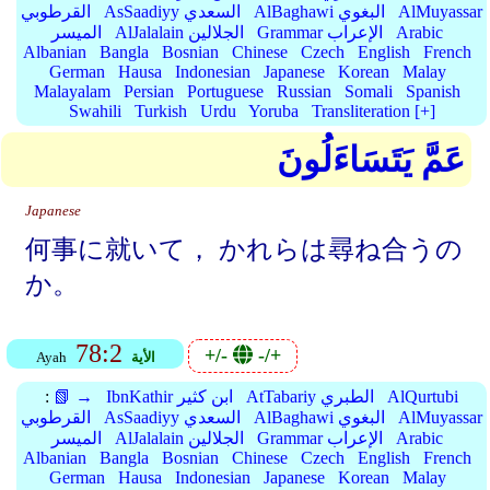
AlMuyassar
AlBaghawi البغوي
AsSaadiyy السعدي
القرطوبي
Arabic
Grammar الإعراب
AlJalalain الجلالين
الميسر
Albanian
Bangla
Bosnian
Chinese
Czech
English
French
German
Hausa
Indonesian
Japanese
Korean
Malay
Malayalam
Persian
Portuguese
Russian
Somali
Spanish
Swahili
Turkish
Urdu
Yoruba
Transliteration [+]
عَمَّ يَتَسَاءَلُونَ
Japanese
何事に就いて， かれらは尋ね合うの
か。
78:2
+/-
-/+
الأية
Ayah
AlQurtubi
AtTabariy الطبري
IbnKathir ابن كثير
📗 →
:
AlMuyassar
AlBaghawi البغوي
AsSaadiyy السعدي
القرطوبي
Arabic
Grammar الإعراب
AlJalalain الجلالين
الميسر
Albanian
Bangla
Bosnian
Chinese
Czech
English
French
German
Hausa
Indonesian
Japanese
Korean
Malay