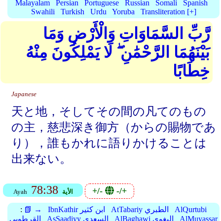
Malayalam
Persian
Portuguese
Russian
Somali
Spanish
Swahili
Turkish
Urdu
Yoruba
Transliteration [+]
رَّبِّ السَّمَاوَاتِ وَالْأَرْضِ وَمَا
بَيْنَهُمَا الرَّحْمَٰنِ ۖ لَا يَمْلِكُونَ مِنْهُ
خِطَابًا
Japanese
天と地，そしてその間の凡てのもの
の主，慈悲深き御方（からの賜物であ
り），誰もかれに語りかけることは
出来ない。
78:38
+/-
-/+
الأية
Ayah
AlQurtubi
AtTabariy الطبري
IbnKathir ابن كثير
📗 →
:
AlMuyassar
AlBaghawi البغوي
AsSaadiyy السعدي
القرطوبي