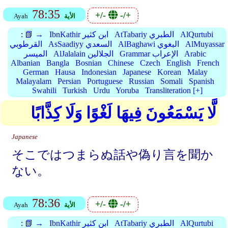
78:35
+/-
-/+
الأية
Ayah
AlQurtubi
AtTabariy الطبري
IbnKathir ابن كثير
📗 →
:
AlMuyassar
AlBaghawi البغوي
AsSaadiyy السعدي
القرطوبي
Arabic
Grammar الإعراب
AlJalalain الجلالين
الميسر
Albanian
Bangla
Bosnian
Chinese
Czech
English
French
German
Hausa
Indonesian
Japanese
Korean
Malay
Malayalam
Persian
Portuguese
Russian
Somali
Spanish
Swahili
Turkish
Urdu
Yoruba
Transliteration [+]
لَّا يَسْمَعُونَ فِيهَا لَغْوًا وَلَا كِذَّابًا
Japanese
そこではつまらぬ話や偽り言を聞か
ない。
78:36
+/-
-/+
الأية
Ayah
AlQurtubi
AtTabariy الطبري
IbnKathir ابن كثير
📗 →
: