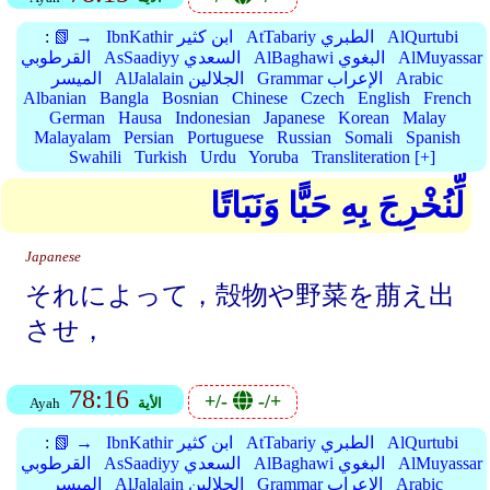
AlQurtubi
AtTabariy الطبري
IbnKathir ابن كثير
📗 →
:
AlMuyassar
AlBaghawi البغوي
AsSaadiyy السعدي
القرطوبي
Arabic
Grammar الإعراب
AlJalalain الجلالين
الميسر
Albanian
Bangla
Bosnian
Chinese
Czech
English
French
German
Hausa
Indonesian
Japanese
Korean
Malay
Malayalam
Persian
Portuguese
Russian
Somali
Spanish
Swahili
Turkish
Urdu
Yoruba
Transliteration [+]
لِّنُخْرِجَ بِهِ حَبًّا وَنَبَاتًا
Japanese
それによって，殻物や野菜を萠え出
させ，
78:16
+/-
-/+
الأية
Ayah
AlQurtubi
AtTabariy الطبري
IbnKathir ابن كثير
📗 →
:
AlMuyassar
AlBaghawi البغوي
AsSaadiyy السعدي
القرطوبي
Arabic
Grammar الإعراب
AlJalalain الجلالين
الميسر