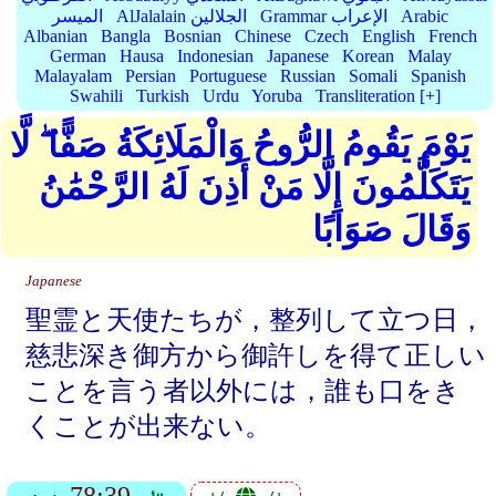
Arabic
Grammar الإعراب
AlJalalain الجلالين
الميسر
Albanian
Bangla
Bosnian
Chinese
Czech
English
French
German
Hausa
Indonesian
Japanese
Korean
Malay
Malayalam
Persian
Portuguese
Russian
Somali
Spanish
Swahili
Turkish
Urdu
Yoruba
Transliteration [+]
يَوْمَ يَقُومُ الرُّوحُ وَالْمَلَائِكَةُ صَفًّا ۖ لَّا
يَتَكَلَّمُونَ إِلَّا مَنْ أَذِنَ لَهُ الرَّحْمَٰنُ
وَقَالَ صَوَابًا
Japanese
聖霊と天使たちが，整列して立つ日，
慈悲深き御方から御許しを得て正しい
ことを言う者以外には，誰も口をき
くことが出来ない。