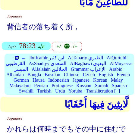
لِّلطَّاغِينَ مَآبًا
Japanese
背信者の落ち着く所，
78:23
+/-
-/+
الأية
Ayah
AlQurtubi
AtTabariy الطبري
IbnKathir ابن كثير
📗 →
:
AlMuyassar
AlBaghawi البغوي
AsSaadiyy السعدي
القرطوبي
Arabic
Grammar الإعراب
AlJalalain الجلالين
الميسر
Albanian
Bangla
Bosnian
Chinese
Czech
English
French
German
Hausa
Indonesian
Japanese
Korean
Malay
Malayalam
Persian
Portuguese
Russian
Somali
Spanish
Swahili
Turkish
Urdu
Yoruba
Transliteration [+]
لَّابِثِينَ فِيهَا أَحْقَابًا
Japanese
かれらは何時までもその中に住むで