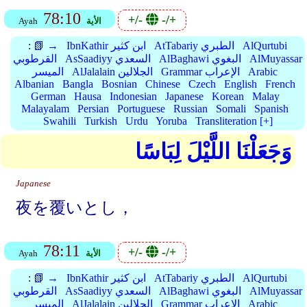
78:10
+/-
-/+
الأية
Ayah
AlQurtubi
AtTabariy الطبري
IbnKathir ابن كثير
📗 →
:
AlMuyassar
AlBaghawi البغوي
AsSaadiyy السعدي
القرطوبي
Arabic
Grammar الإعراب
AlJalalain الجلالين
الميسر
Albanian
Bangla
Bosnian
Chinese
Czech
English
French
German
Hausa
Indonesian
Japanese
Korean
Malay
Malayalam
Persian
Portuguese
Russian
Somali
Spanish
Swahili
Turkish
Urdu
Yoruba
Transliteration [+]
وَجَعَلْنَا اللَّيْلَ لِبَاسًا
Japanese
夜を覆いとし，
78:11
+/-
-/+
الأية
Ayah
AlQurtubi
AtTabariy الطبري
IbnKathir ابن كثير
📗 →
:
AlMuyassar
AlBaghawi البغوي
AsSaadiyy السعدي
القرطوبي
Arabic
Grammar الإعراب
AlJalalain الجلالين
الميسر