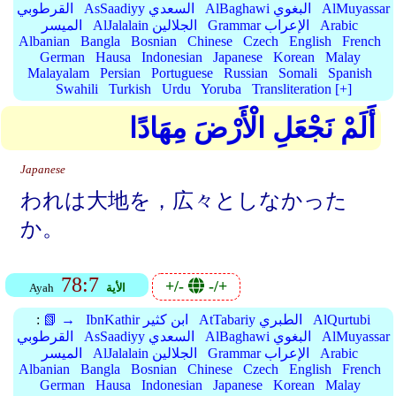
AlMuyassar
AlBaghawi البغوي
AsSaadiyy السعدي
القرطوبي
Arabic
Grammar الإعراب
AlJalalain الجلالين
الميسر
Albanian
Bangla
Bosnian
Chinese
Czech
English
French
German
Hausa
Indonesian
Japanese
Korean
Malay
Malayalam
Persian
Portuguese
Russian
Somali
Spanish
Swahili
Turkish
Urdu
Yoruba
Transliteration [+]
أَلَمْ نَجْعَلِ الْأَرْضَ مِهَادًا
Japanese
われは大地を，広々としなかった
か。
78:7
+/-
-/+
الأية
Ayah
AlQurtubi
AtTabariy الطبري
IbnKathir ابن كثير
📗 →
:
AlMuyassar
AlBaghawi البغوي
AsSaadiyy السعدي
القرطوبي
Arabic
Grammar الإعراب
AlJalalain الجلالين
الميسر
Albanian
Bangla
Bosnian
Chinese
Czech
English
French
German
Hausa
Indonesian
Japanese
Korean
Malay