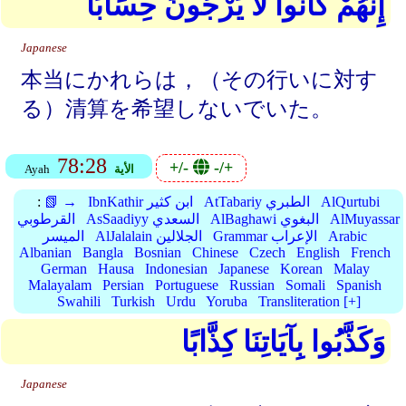
إِنَّهُمْ كَانُوا لَا يَرْجُونَ حِسَابًا
Japanese
本当にかれらは，（その行いに対す
る）清算を希望しないでいた。
78:28
+/-
-/+
الأية
Ayah
AlQurtubi
AtTabariy الطبري
IbnKathir ابن كثير
📗 →
:
AlMuyassar
AlBaghawi البغوي
AsSaadiyy السعدي
القرطوبي
Arabic
Grammar الإعراب
AlJalalain الجلالين
الميسر
Albanian
Bangla
Bosnian
Chinese
Czech
English
French
German
Hausa
Indonesian
Japanese
Korean
Malay
Malayalam
Persian
Portuguese
Russian
Somali
Spanish
Swahili
Turkish
Urdu
Yoruba
Transliteration [+]
وَكَذَّبُوا بِآيَاتِنَا كِذَّابًا
Japanese