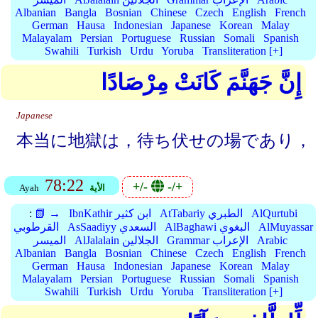
Albanian
Bangla
Bosnian
Chinese
Czech
English
French
German
Hausa
Indonesian
Japanese
Korean
Malay
Malayalam
Persian
Portuguese
Russian
Somali
Spanish
Swahili
Turkish
Urdu
Yoruba
Transliteration [+]
إِنَّ جَهَنَّمَ كَانَتْ مِرْصَادًا
Japanese
本当に地獄は，待ち伏せの場であり，
78:22
+/-
-/+
الأية
Ayah
AlQurtubi
AtTabariy الطبري
IbnKathir ابن كثير
📗 →
:
AlMuyassar
AlBaghawi البغوي
AsSaadiyy السعدي
القرطوبي
Arabic
Grammar الإعراب
AlJalalain الجلالين
الميسر
Albanian
Bangla
Bosnian
Chinese
Czech
English
French
German
Hausa
Indonesian
Japanese
Korean
Malay
Malayalam
Persian
Portuguese
Russian
Somali
Spanish
Swahili
Turkish
Urdu
Yoruba
Transliteration [+]