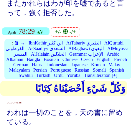
またかれらはわが印を嘘であると言
って，強く拒否した。
78:29
+/-
-/+
الأية
Ayah
AlQurtubi
AtTabariy الطبري
IbnKathir ابن كثير
📗 →
:
AlMuyassar
AlBaghawi البغوي
AsSaadiyy السعدي
القرطوبي
Arabic
Grammar الإعراب
AlJalalain الجلالين
الميسر
Albanian
Bangla
Bosnian
Chinese
Czech
English
French
German
Hausa
Indonesian
Japanese
Korean
Malay
Malayalam
Persian
Portuguese
Russian
Somali
Spanish
Swahili
Turkish
Urdu
Yoruba
Transliteration [+]
وَكُلَّ شَيْءٍ أَحْصَيْنَاهُ كِتَابًا
Japanese
われは一切のことを，天の書に留め
ている。