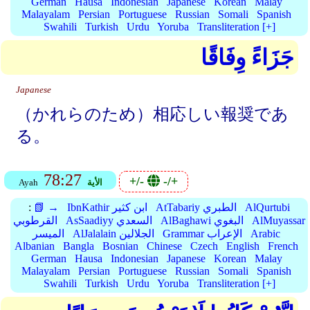
German
Hausa
Indonesian
Japanese
Korean
Malay
Malayalam
Persian
Portuguese
Russian
Somali
Spanish
Swahili
Turkish
Urdu
Yoruba
Transliteration [+]
جَزَاءً وِفَاقًا
Japanese
（かれらのため）相応しい報奨であ
る。
78:27
+/-
-/+
الأية
Ayah
AlQurtubi
AtTabariy الطبري
IbnKathir ابن كثير
📗 →
:
AlMuyassar
AlBaghawi البغوي
AsSaadiyy السعدي
القرطوبي
Arabic
Grammar الإعراب
AlJalalain الجلالين
الميسر
Albanian
Bangla
Bosnian
Chinese
Czech
English
French
German
Hausa
Indonesian
Japanese
Korean
Malay
Malayalam
Persian
Portuguese
Russian
Somali
Spanish
Swahili
Turkish
Urdu
Yoruba
Transliteration [+]