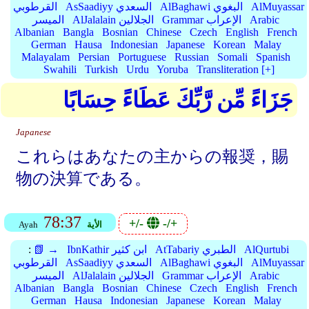
AlMuyassar
AlBaghawi البغوي
AsSaadiyy السعدي
القرطوبي
Arabic
Grammar الإعراب
AlJalalain الجلالين
الميسر
Albanian
Bangla
Bosnian
Chinese
Czech
English
French
German
Hausa
Indonesian
Japanese
Korean
Malay
Malayalam
Persian
Portuguese
Russian
Somali
Spanish
Swahili
Turkish
Urdu
Yoruba
Transliteration [+]
جَزَاءً مِّن رَّبِّكَ عَطَاءً حِسَابًا
Japanese
これらはあなたの主からの報奨，賜
物の決算である。
78:37
+/-
-/+
الأية
Ayah
AlQurtubi
AtTabariy الطبري
IbnKathir ابن كثير
📗 →
:
AlMuyassar
AlBaghawi البغوي
AsSaadiyy السعدي
القرطوبي
Arabic
Grammar الإعراب
AlJalalain الجلالين
الميسر
Albanian
Bangla
Bosnian
Chinese
Czech
English
French
German
Hausa
Indonesian
Japanese
Korean
Malay