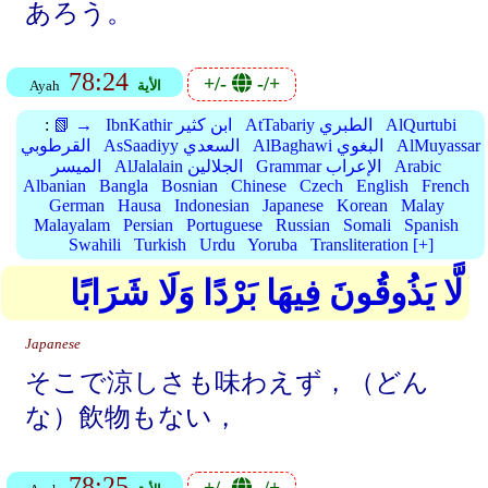
あろう。
78:24
+/-
-/+
الأية
Ayah
AlQurtubi
AtTabariy الطبري
IbnKathir ابن كثير
📗 →
:
AlMuyassar
AlBaghawi البغوي
AsSaadiyy السعدي
القرطوبي
Arabic
Grammar الإعراب
AlJalalain الجلالين
الميسر
Albanian
Bangla
Bosnian
Chinese
Czech
English
French
German
Hausa
Indonesian
Japanese
Korean
Malay
Malayalam
Persian
Portuguese
Russian
Somali
Spanish
Swahili
Turkish
Urdu
Yoruba
Transliteration [+]
لَّا يَذُوقُونَ فِيهَا بَرْدًا وَلَا شَرَابًا
Japanese
そこで涼しさも味わえず，（どん
な）飲物もない，
78:25