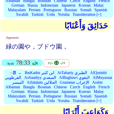
Albanian
Bangla
Bosnian
Chinese
Czech
English
French
German
Hausa
Indonesian
Japanese
Korean
Malay
Malayalam
Persian
Portuguese
Russian
Somali
Spanish
Swahili
Turkish
Urdu
Yoruba
Transliteration [+]
حَدَائِقَ وَأَعْنَابًا
Japanese
緑の園や，ブドウ園，
78:33
+/-
-/+
الأية
Ayah
AlQurtubi
AtTabariy الطبري
IbnKathir ابن كثير
📗 →
:
AlMuyassar
AlBaghawi البغوي
AsSaadiyy السعدي
القرطوبي
Arabic
Grammar الإعراب
AlJalalain الجلالين
الميسر
Albanian
Bangla
Bosnian
Chinese
Czech
English
French
German
Hausa
Indonesian
Japanese
Korean
Malay
Malayalam
Persian
Portuguese
Russian
Somali
Spanish
Swahili
Turkish
Urdu
Yoruba
Transliteration [+]
وَكَوَاعِبَ أَتْرَابًا