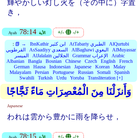
輝やかしい灯し火を（その中に）字置
き，
78:14
+/-
-/+
الأية
Ayah
AlQurtubi
AtTabariy الطبري
IbnKathir ابن كثير
📗 →
:
AlMuyassar
AlBaghawi البغوي
AsSaadiyy السعدي
القرطوبي
Arabic
Grammar الإعراب
AlJalalain الجلالين
الميسر
Albanian
Bangla
Bosnian
Chinese
Czech
English
French
German
Hausa
Indonesian
Japanese
Korean
Malay
Malayalam
Persian
Portuguese
Russian
Somali
Spanish
Swahili
Turkish
Urdu
Yoruba
Transliteration [+]
وَأَنزَلْنَا مِنَ الْمُعْصِرَاتِ مَاءً ثَجَّاجًا
Japanese
われは雲から豊かに雨を降らせ，
78:15
+/-
-/+
الأية
Ayah