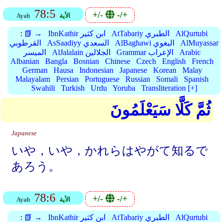
78:5
+/-
-/+
الأية
Ayah
AlQurtubi
AtTabariy الطبري
IbnKathir ابن كثير
📗 →
:
AlMuyassar
AlBaghawi البغوي
AsSaadiyy السعدي
القرطوبي
Arabic
Grammar الإعراب
AlJalalain الجلالين
الميسر
Albanian
Bangla
Bosnian
Chinese
Czech
English
French
German
Hausa
Indonesian
Japanese
Korean
Malay
Malayalam
Persian
Portuguese
Russian
Somali
Spanish
Swahili
Turkish
Urdu
Yoruba
Transliteration [+]
ثُمَّ كَلَّا سَيَعْلَمُونَ
Japanese
いや，いや，かれらはやがて知るで
あろう。
78:6
+/-
-/+
الأية
Ayah
AlQurtubi
AtTabariy الطبري
IbnKathir ابن كثير
📗 →
: