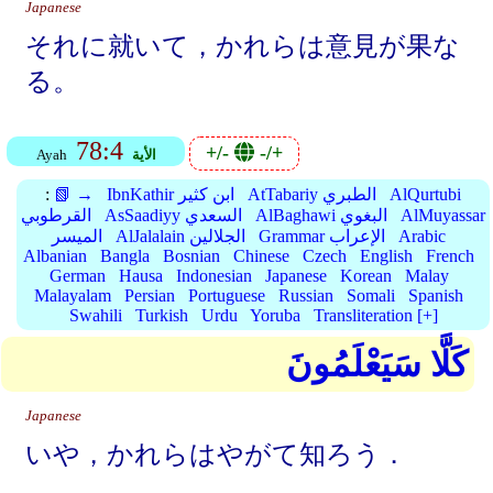
Japanese
それに就いて，かれらは意見が果な
る。
78:4
+/-
-/+
الأية
Ayah
AlQurtubi
AtTabariy الطبري
IbnKathir ابن كثير
📗 →
:
AlMuyassar
AlBaghawi البغوي
AsSaadiyy السعدي
القرطوبي
Arabic
Grammar الإعراب
AlJalalain الجلالين
الميسر
Albanian
Bangla
Bosnian
Chinese
Czech
English
French
German
Hausa
Indonesian
Japanese
Korean
Malay
Malayalam
Persian
Portuguese
Russian
Somali
Spanish
Swahili
Turkish
Urdu
Yoruba
Transliteration [+]
كَلَّا سَيَعْلَمُونَ
Japanese
いや，かれらはやがて知ろう．