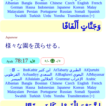
Albanian
Bangla
Bosnian
Chinese
Czech
English
French
German
Hausa
Indonesian
Japanese
Korean
Malay
Malayalam
Persian
Portuguese
Russian
Somali
Spanish
Swahili
Turkish
Urdu
Yoruba
Transliteration [+]
وَجَنَّاتٍ أَلْفَافًا
Japanese
様々な園を茂らせる。
78:17
+/-
-/+
الأية
Ayah
AlQurtubi
AtTabariy الطبري
IbnKathir ابن كثير
📗 →
:
AlMuyassar
AlBaghawi البغوي
AsSaadiyy السعدي
القرطوبي
Arabic
Grammar الإعراب
AlJalalain الجلالين
الميسر
Albanian
Bangla
Bosnian
Chinese
Czech
English
French
German
Hausa
Indonesian
Japanese
Korean
Malay
Malayalam
Persian
Portuguese
Russian
Somali
Spanish
Swahili
Turkish
Urdu
Yoruba
Transliteration [+]