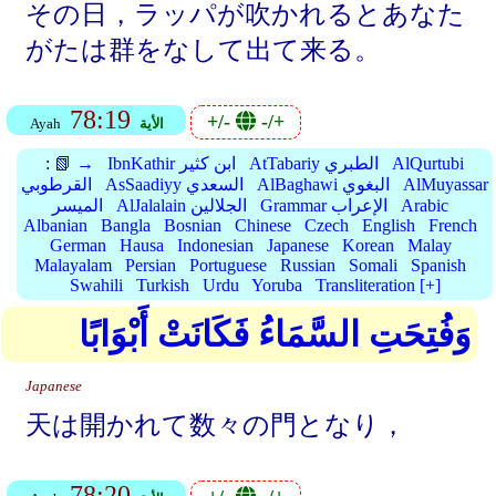
その日，ラッパが吹かれるとあなた
がたは群をなして出て来る。
78:19
+/-
-/+
الأية
Ayah
AlQurtubi
AtTabariy الطبري
IbnKathir ابن كثير
📗 →
:
AlMuyassar
AlBaghawi البغوي
AsSaadiyy السعدي
القرطوبي
Arabic
Grammar الإعراب
AlJalalain الجلالين
الميسر
Albanian
Bangla
Bosnian
Chinese
Czech
English
French
German
Hausa
Indonesian
Japanese
Korean
Malay
Malayalam
Persian
Portuguese
Russian
Somali
Spanish
Swahili
Turkish
Urdu
Yoruba
Transliteration [+]
وَفُتِحَتِ السَّمَاءُ فَكَانَتْ أَبْوَابًا
Japanese
天は開かれて数々の門となり，
78:20