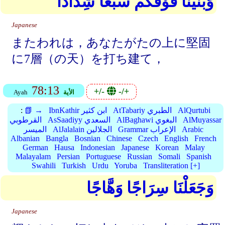
وَبَنَيْنَا فَوْقَكُمْ سَبْعًا شِدَادًا
Japanese
またわれは，あなたがたの上に堅固
に7層（の天）を打ち建て，
78:13
+/-
-/+
الأية
Ayah
AlQurtubi
AtTabariy الطبري
IbnKathir ابن كثير
📗 →
:
AlMuyassar
AlBaghawi البغوي
AsSaadiyy السعدي
القرطوبي
Arabic
Grammar الإعراب
AlJalalain الجلالين
الميسر
Albanian
Bangla
Bosnian
Chinese
Czech
English
French
German
Hausa
Indonesian
Japanese
Korean
Malay
Malayalam
Persian
Portuguese
Russian
Somali
Spanish
Swahili
Turkish
Urdu
Yoruba
Transliteration [+]
وَجَعَلْنَا سِرَاجًا وَهَّاجًا
Japanese