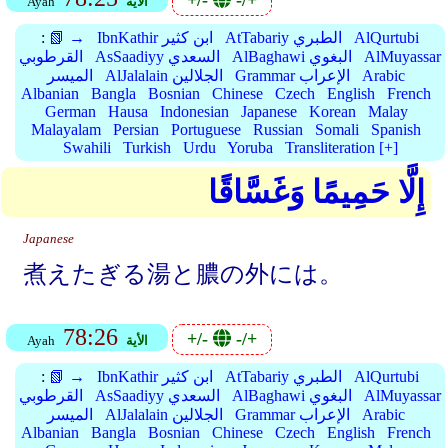
+/-
-/+
الأية
Ayah
AlQurtubi
AtTabariy الطبري
IbnKathir ابن كثير
📗 →
:
AlMuyassar
AlBaghawi البغوي
AsSaadiyy السعدي
القرطوبي
Arabic
Grammar الإعراب
AlJalalain الجلالين
الميسر
Albanian
Bangla
Bosnian
Chinese
Czech
English
French
German
Hausa
Indonesian
Japanese
Korean
Malay
Malayalam
Persian
Portuguese
Russian
Somali
Spanish
Swahili
Turkish
Urdu
Yoruba
Transliteration [+]
إِلَّا حَمِيمًا وَغَسَّاقًا
Japanese
煮えたぎる湯と膿の外には。
78:26
+/-
-/+
الأية
Ayah
AlQurtubi
AtTabariy الطبري
IbnKathir ابن كثير
📗 →
:
AlMuyassar
AlBaghawi البغوي
AsSaadiyy السعدي
القرطوبي
Arabic
Grammar الإعراب
AlJalalain الجلالين
الميسر
Albanian
Bangla
Bosnian
Chinese
Czech
English
French