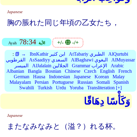
Japanese
胸の脹れた同じ年頃の乙女たち，
78:34
+/-
-/+
الأية
Ayah
AlQurtubi
AtTabariy الطبري
IbnKathir ابن كثير
📗 →
:
AlMuyassar
AlBaghawi البغوي
AsSaadiyy السعدي
القرطوبي
Arabic
Grammar الإعراب
AlJalalain الجلالين
الميسر
Albanian
Bangla
Bosnian
Chinese
Czech
English
French
German
Hausa
Indonesian
Japanese
Korean
Malay
Malayalam
Persian
Portuguese
Russian
Somali
Spanish
Swahili
Turkish
Urdu
Yoruba
Transliteration [+]
وَكَأْسًا دِهَاقًا
Japanese
またなみなみと（溢？）れる杯。