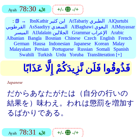
78:30
+/-
-/+
الأية
Ayah
AlQurtubi
AtTabariy الطبري
IbnKathir ابن كثير
📗 →
:
AlMuyassar
AlBaghawi البغوي
AsSaadiyy السعدي
القرطوبي
Arabic
Grammar الإعراب
AlJalalain الجلالين
الميسر
Albanian
Bangla
Bosnian
Chinese
Czech
English
French
German
Hausa
Indonesian
Japanese
Korean
Malay
Malayalam
Persian
Portuguese
Russian
Somali
Spanish
Swahili
Turkish
Urdu
Yoruba
Transliteration [+]
فَذُوقُوا فَلَن نَّزِيدَكُمْ إِلَّا عَذَابًا
Japanese
だからあなたがたは（自分の行いの
結果を）味わえ。われは懲罰を増加す
るばかりである。
78:31
+/-
-/+
الأية
Ayah