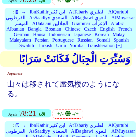
+/-
-/+
الأية
Ayah
AlQurtubi
AtTabariy الطبري
IbnKathir ابن كثير
📗 →
:
AlMuyassar
AlBaghawi البغوي
AsSaadiyy السعدي
القرطوبي
Arabic
Grammar الإعراب
AlJalalain الجلالين
الميسر
Albanian
Bangla
Bosnian
Chinese
Czech
English
French
German
Hausa
Indonesian
Japanese
Korean
Malay
Malayalam
Persian
Portuguese
Russian
Somali
Spanish
Swahili
Turkish
Urdu
Yoruba
Transliteration [+]
وَسُيِّرَتِ الْجِبَالُ فَكَانَتْ سَرَابًا
Japanese
山々は移されて蜃気楼のようにな
る。
78:21
+/-
-/+
الأية
Ayah
AlQurtubi
AtTabariy الطبري
IbnKathir ابن كثير
📗 →
:
AlMuyassar
AlBaghawi البغوي
AsSaadiyy السعدي
القرطوبي
Arabic
Grammar الإعراب
AlJalalain الجلالين
الميسر