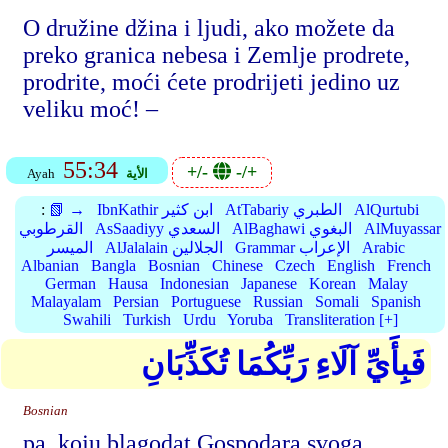
O družine džina i ljudi, ako možete da
preko granica nebesa i Zemlje prodrete,
prodrite, moći ćete prodrijeti jedino uz
veliku moć! –
55:34
+/-
-/+
الأية
Ayah
AlQurtubi
AtTabariy الطبري
IbnKathir ابن كثير
📗 →
:
AlMuyassar
AlBaghawi البغوي
AsSaadiyy السعدي
القرطوبي
Arabic
Grammar الإعراب
AlJalalain الجلالين
الميسر
Albanian
Bangla
Bosnian
Chinese
Czech
English
French
German
Hausa
Indonesian
Japanese
Korean
Malay
Malayalam
Persian
Portuguese
Russian
Somali
Spanish
Swahili
Turkish
Urdu
Yoruba
Transliteration [+]
فَبِأَيِّ آلَاءِ رَبِّكُمَا تُكَذِّبَانِ
Bosnian
pa, koju blagodat Gospodara svoga