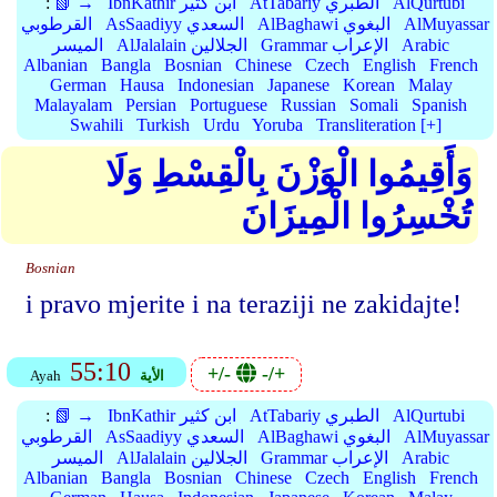
AlQurtubi
AtTabariy الطبري
IbnKathir ابن كثير
📗 →
:
AlMuyassar
AlBaghawi البغوي
AsSaadiyy السعدي
القرطوبي
Arabic
Grammar الإعراب
AlJalalain الجلالين
الميسر
Albanian
Bangla
Bosnian
Chinese
Czech
English
French
German
Hausa
Indonesian
Japanese
Korean
Malay
Malayalam
Persian
Portuguese
Russian
Somali
Spanish
Swahili
Turkish
Urdu
Yoruba
Transliteration [+]
وَأَقِيمُوا الْوَزْنَ بِالْقِسْطِ وَلَا
تُخْسِرُوا الْمِيزَانَ
Bosnian
i pravo mjerite i na teraziji ne zakidajte!
55:10
+/-
-/+
الأية
Ayah
AlQurtubi
AtTabariy الطبري
IbnKathir ابن كثير
📗 →
:
AlMuyassar
AlBaghawi البغوي
AsSaadiyy السعدي
القرطوبي
Arabic
Grammar الإعراب
AlJalalain الجلالين
الميسر
Albanian
Bangla
Bosnian
Chinese
Czech
English
French