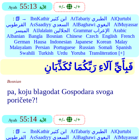
55:13
+/-
-/+
الأية
Ayah
AlQurtubi
AtTabariy الطبري
IbnKathir ابن كثير
📗 →
:
AlMuyassar
AlBaghawi البغوي
AsSaadiyy السعدي
القرطوبي
Arabic
Grammar الإعراب
AlJalalain الجلالين
الميسر
Albanian
Bangla
Bosnian
Chinese
Czech
English
French
German
Hausa
Indonesian
Japanese
Korean
Malay
Malayalam
Persian
Portuguese
Russian
Somali
Spanish
Swahili
Turkish
Urdu
Yoruba
Transliteration [+]
فَبِأَيِّ آلَاءِ رَبِّكُمَا تُكَذِّبَانِ
Bosnian
pa, koju blagodat Gospodara svoga
poričete?!
55:14
+/-
-/+
الأية
Ayah
AlQurtubi
AtTabariy الطبري
IbnKathir ابن كثير
📗 →
:
AlMuyassar
AlBaghawi البغوي
AsSaadiyy السعدي
القرطوبي