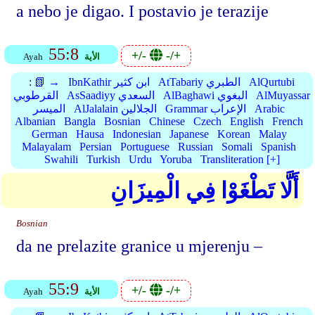
a nebo je digao. I postavio je terazije
55:8
+/-
-/+
الأية
Ayah
AlQurtubi
AtTabariy الطبري
IbnKathir ابن كثير
📗 →
:
AlMuyassar
AlBaghawi البغوي
AsSaadiyy السعدي
القرطوبي
Arabic
Grammar الإعراب
AlJalalain الجلالين
الميسر
Albanian
Bangla
Bosnian
Chinese
Czech
English
French
German
Hausa
Indonesian
Japanese
Korean
Malay
Malayalam
Persian
Portuguese
Russian
Somali
Spanish
Swahili
Turkish
Urdu
Yoruba
Transliteration [+]
أَلَّا تَطْغَوْا فِي الْمِيزَانِ
Bosnian
da ne prelazite granice u mjerenju –
55:9
+/-
-/+
الأية
Ayah