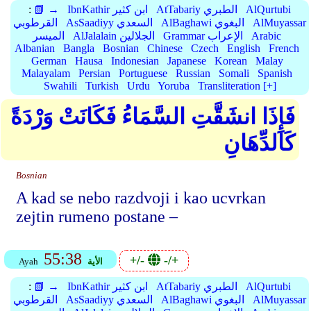
AlQurtubi
AtTabariy الطبري
IbnKathir ابن كثير
📗 →
:
AlMuyassar
AlBaghawi البغوي
AsSaadiyy السعدي
القرطوبي
Arabic
Grammar الإعراب
AlJalalain الجلالين
الميسر
Albanian
Bangla
Bosnian
Chinese
Czech
English
French
German
Hausa
Indonesian
Japanese
Korean
Malay
Malayalam
Persian
Portuguese
Russian
Somali
Spanish
Swahili
Turkish
Urdu
Yoruba
Transliteration [+]
فَإِذَا انشَقَّتِ السَّمَاءُ فَكَانَتْ وَرْدَةً
كَالدِّهَانِ
Bosnian
A kad se nebo razdvoji i kao ucvrkan
zejtin rumeno postane –
55:38
+/-
-/+
الأية
Ayah
AlQurtubi
AtTabariy الطبري
IbnKathir ابن كثير
📗 →
:
AlMuyassar
AlBaghawi البغوي
AsSaadiyy السعدي
القرطوبي