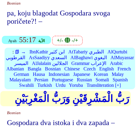
Bosnian
pa, koju blagodat Gospodara svoga
poričete?! –
55:17
+/-
-/+
الأية
Ayah
AlQurtubi
AtTabariy الطبري
IbnKathir ابن كثير
📗 →
:
AlMuyassar
AlBaghawi البغوي
AsSaadiyy السعدي
القرطوبي
Arabic
Grammar الإعراب
AlJalalain الجلالين
الميسر
Albanian
Bangla
Bosnian
Chinese
Czech
English
French
German
Hausa
Indonesian
Japanese
Korean
Malay
Malayalam
Persian
Portuguese
Russian
Somali
Spanish
Swahili
Turkish
Urdu
Yoruba
Transliteration [+]
رَبُّ الْمَشْرِقَيْنِ وَرَبُّ الْمَغْرِبَيْنِ
Bosnian
Gospodara dva istoka i dva zapada –