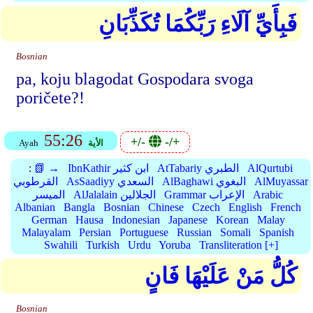
فَبِأَيِّ آلَاءِ رَبِّكُمَا تُكَذِّبَانِ
Bosnian
pa, koju blagodat Gospodara svoga
poričete?!
55:26
+/-
-/+
الأية
Ayah
AlQurtubi
AtTabariy الطبري
IbnKathir ابن كثير
📗 →
:
AlMuyassar
AlBaghawi البغوي
AsSaadiyy السعدي
القرطوبي
Arabic
Grammar الإعراب
AlJalalain الجلالين
الميسر
Albanian
Bangla
Bosnian
Chinese
Czech
English
French
German
Hausa
Indonesian
Japanese
Korean
Malay
Malayalam
Persian
Portuguese
Russian
Somali
Spanish
Swahili
Turkish
Urdu
Yoruba
Transliteration [+]
كُلُّ مَنْ عَلَيْهَا فَانٍ
Bosnian