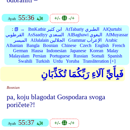
odbraniti –
55:36
+/-
-/+
الأية
Ayah
AlQurtubi
AtTabariy الطبري
IbnKathir ابن كثير
📗 →
:
AlMuyassar
AlBaghawi البغوي
AsSaadiyy السعدي
القرطوبي
Arabic
Grammar الإعراب
AlJalalain الجلالين
الميسر
Albanian
Bangla
Bosnian
Chinese
Czech
English
French
German
Hausa
Indonesian
Japanese
Korean
Malay
Malayalam
Persian
Portuguese
Russian
Somali
Spanish
Swahili
Turkish
Urdu
Yoruba
Transliteration [+]
فَبِأَيِّ آلَاءِ رَبِّكُمَا تُكَذِّبَانِ
Bosnian
pa, koju blagodat Gospodara svoga
poričete?!
55:37
+/-
-/+
الأية
Ayah