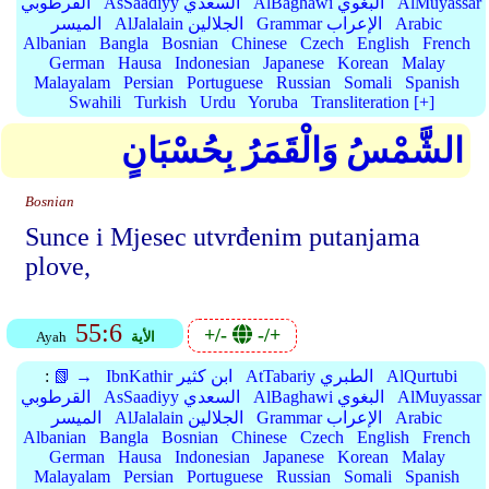
AlMuyassar
AlBaghawi البغوي
AsSaadiyy السعدي
القرطوبي
Arabic
Grammar الإعراب
AlJalalain الجلالين
الميسر
Albanian
Bangla
Bosnian
Chinese
Czech
English
French
German
Hausa
Indonesian
Japanese
Korean
Malay
Malayalam
Persian
Portuguese
Russian
Somali
Spanish
Swahili
Turkish
Urdu
Yoruba
Transliteration [+]
الشَّمْسُ وَالْقَمَرُ بِحُسْبَانٍ
Bosnian
Sunce i Mjesec utvrđenim putanjama
plove,
55:6
+/-
-/+
الأية
Ayah
AlQurtubi
AtTabariy الطبري
IbnKathir ابن كثير
📗 →
:
AlMuyassar
AlBaghawi البغوي
AsSaadiyy السعدي
القرطوبي
Arabic
Grammar الإعراب
AlJalalain الجلالين
الميسر
Albanian
Bangla
Bosnian
Chinese
Czech
English
French
German
Hausa
Indonesian
Japanese
Korean
Malay
Malayalam
Persian
Portuguese
Russian
Somali
Spanish