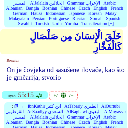
Arabic
Grammar الإعراب
AlJalalain الجلالين
الميسر
Albanian
Bangla
Bosnian
Chinese
Czech
English
French
German
Hausa
Indonesian
Japanese
Korean
Malay
Malayalam
Persian
Portuguese
Russian
Somali
Spanish
Swahili
Turkish
Urdu
Yoruba
Transliteration [+]
خَلَقَ الْإِنسَانَ مِن صَلْصَالٍ
كَالْفَخَّارِ
Bosnian
On je čovjeka od sasušene ilovače, kao što
je grnčarija, stvorio
55:15
+/-
-/+
الأية
Ayah
AlQurtubi
AtTabariy الطبري
IbnKathir ابن كثير
📗 →
:
AlMuyassar
AlBaghawi البغوي
AsSaadiyy السعدي
القرطوبي
Arabic
Grammar الإعراب
AlJalalain الجلالين
الميسر
Albanian
Bangla
Bosnian
Chinese
Czech
English
French
German
Hausa
Indonesian
Japanese
Korean
Malay