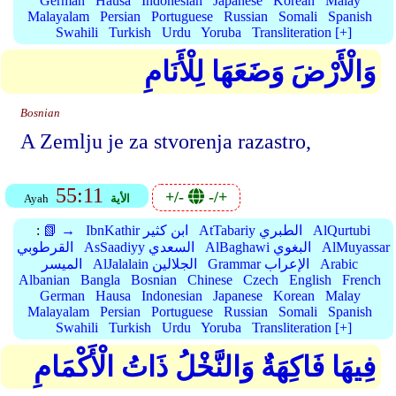
German
Hausa
Indonesian
Japanese
Korean
Malay
Malayalam
Persian
Portuguese
Russian
Somali
Spanish
Swahili
Turkish
Urdu
Yoruba
Transliteration [+]
وَالْأَرْضَ وَضَعَهَا لِلْأَنَامِ
Bosnian
A Zemlju je za stvorenja razastro,
55:11
+/-
-/+
الأية
Ayah
AlQurtubi
AtTabariy الطبري
IbnKathir ابن كثير
📗 →
:
AlMuyassar
AlBaghawi البغوي
AsSaadiyy السعدي
القرطوبي
Arabic
Grammar الإعراب
AlJalalain الجلالين
الميسر
Albanian
Bangla
Bosnian
Chinese
Czech
English
French
German
Hausa
Indonesian
Japanese
Korean
Malay
Malayalam
Persian
Portuguese
Russian
Somali
Spanish
Swahili
Turkish
Urdu
Yoruba
Transliteration [+]
فِيهَا فَاكِهَةٌ وَالنَّخْلُ ذَاتُ الْأَكْمَامِ