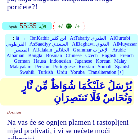
poričete?!
55:35
+/-
-/+
الأية
Ayah
AlQurtubi
AtTabariy الطبري
IbnKathir ابن كثير
📗 →
:
AlMuyassar
AlBaghawi البغوي
AsSaadiyy السعدي
القرطوبي
Arabic
Grammar الإعراب
AlJalalain الجلالين
الميسر
Albanian
Bangla
Bosnian
Chinese
Czech
English
French
German
Hausa
Indonesian
Japanese
Korean
Malay
Malayalam
Persian
Portuguese
Russian
Somali
Spanish
Swahili
Turkish
Urdu
Yoruba
Transliteration [+]
يُرْسَلُ عَلَيْكُمَا شُوَاظٌ مِّن نَّارٍ
وَنُحَاسٌ فَلَا تَنتَصِرَانِ
Bosnian
Na vas će se ognjen plamen i rastopljeni
mjed prolivati, i vi se nećete moći