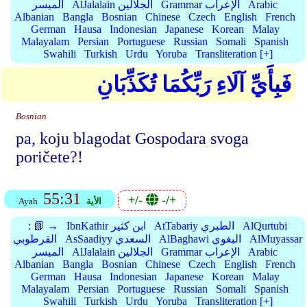
Arabic
Grammar الإعراب
AlJalalain الجلالين
الميسر
Albanian
Bangla
Bosnian
Chinese
Czech
English
French
German
Hausa
Indonesian
Japanese
Korean
Malay
Malayalam
Persian
Portuguese
Russian
Somali
Spanish
Swahili
Turkish
Urdu
Yoruba
Transliteration [+]
فَبِأَيِّ آلَاءِ رَبِّكُمَا تُكَذِّبَانِ
Bosnian
pa, koju blagodat Gospodara svoga
poričete?!
55:31
+/-
-/+
الأية
Ayah
AlQurtubi
AtTabariy الطبري
IbnKathir ابن كثير
📗 →
:
AlMuyassar
AlBaghawi البغوي
AsSaadiyy السعدي
القرطوبي
Arabic
Grammar الإعراب
AlJalalain الجلالين
الميسر
Albanian
Bangla
Bosnian
Chinese
Czech
English
French
German
Hausa
Indonesian
Japanese
Korean
Malay
Malayalam
Persian
Portuguese
Russian
Somali
Spanish
Swahili
Turkish
Urdu
Yoruba
Transliteration [+]