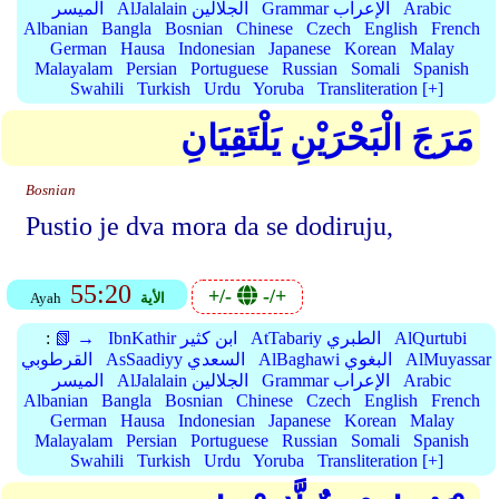
Arabic
Grammar الإعراب
AlJalalain الجلالين
الميسر
Albanian
Bangla
Bosnian
Chinese
Czech
English
French
German
Hausa
Indonesian
Japanese
Korean
Malay
Malayalam
Persian
Portuguese
Russian
Somali
Spanish
Swahili
Turkish
Urdu
Yoruba
Transliteration [+]
مَرَجَ الْبَحْرَيْنِ يَلْتَقِيَانِ
Bosnian
Pustio je dva mora da se dodiruju,
55:20
+/-
-/+
الأية
Ayah
AlQurtubi
AtTabariy الطبري
IbnKathir ابن كثير
📗 →
:
AlMuyassar
AlBaghawi البغوي
AsSaadiyy السعدي
القرطوبي
Arabic
Grammar الإعراب
AlJalalain الجلالين
الميسر
Albanian
Bangla
Bosnian
Chinese
Czech
English
French
German
Hausa
Indonesian
Japanese
Korean
Malay
Malayalam
Persian
Portuguese
Russian
Somali
Spanish
Swahili
Turkish
Urdu
Yoruba
Transliteration [+]