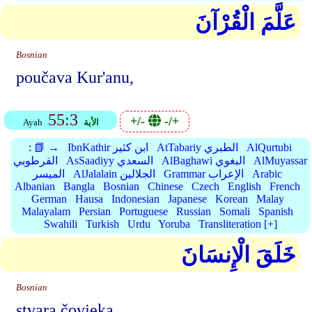
عَلَّمَ الْقُرْآنَ
Bosnian
poučava Kur'anu,
55:3
+/-
-/+
الأية
Ayah
AlQurtubi
AtTabariy الطبري
IbnKathir ابن كثير
📗 →
:
AlMuyassar
AlBaghawi البغوي
AsSaadiyy السعدي
القرطوبي
Arabic
Grammar الإعراب
AlJalalain الجلالين
الميسر
Albanian
Bangla
Bosnian
Chinese
Czech
English
French
German
Hausa
Indonesian
Japanese
Korean
Malay
Malayalam
Persian
Portuguese
Russian
Somali
Spanish
Swahili
Turkish
Urdu
Yoruba
Transliteration [+]
خَلَقَ الْإِنسَانَ
Bosnian
stvara čovjeka,