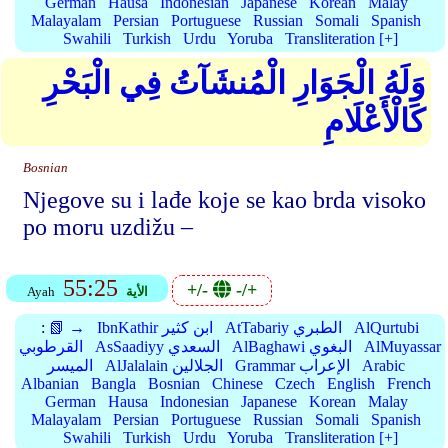
German
Hausa
Indonesian
Japanese
Korean
Malay
Malayalam
Persian
Portuguese
Russian
Somali
Spanish
Swahili
Turkish
Urdu
Yoruba
Transliteration [+]
وَلَهُ الْجَوَارِ الْمُنشَآتُ فِي الْبَحْرِ
كَالْأَعْلَامِ
Bosnian
Njegove su i lađe koje se kao brda visoko
po moru uzdižu –
55:25
+/-
-/+
الأية
Ayah
AlQurtubi
AtTabariy الطبري
IbnKathir ابن كثير
📗 →
:
AlMuyassar
AlBaghawi البغوي
AsSaadiyy السعدي
القرطوبي
Arabic
Grammar الإعراب
AlJalalain الجلالين
الميسر
Albanian
Bangla
Bosnian
Chinese
Czech
English
French
German
Hausa
Indonesian
Japanese
Korean
Malay
Malayalam
Persian
Portuguese
Russian
Somali
Spanish
Swahili
Turkish
Urdu
Yoruba
Transliteration [+]