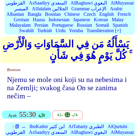
AlMuyassar
AlBaghawi البغوي
AsSaadiyy السعدي
القرطوبي
Arabic
Grammar الإعراب
AlJalalain الجلالين
الميسر
Albanian
Bangla
Bosnian
Chinese
Czech
English
French
German
Hausa
Indonesian
Japanese
Korean
Malay
Malayalam
Persian
Portuguese
Russian
Somali
Spanish
Swahili
Turkish
Urdu
Yoruba
Transliteration [+]
يَسْأَلُهُ مَن فِي السَّمَاوَاتِ وَالْأَرْضِ
ۚ كُلَّ يَوْمٍ هُوَ فِي شَأْنٍ
Bosnian
Njemu se mole oni koji su na nebesima i
na Zemlji; svakog časa On se zanima
nečim –
55:30
+/-
-/+
الأية
Ayah
AlQurtubi
AtTabariy الطبري
IbnKathir ابن كثير
📗 →
:
AlMuyassar
AlBaghawi البغوي
AsSaadiyy السعدي
القرطوبي