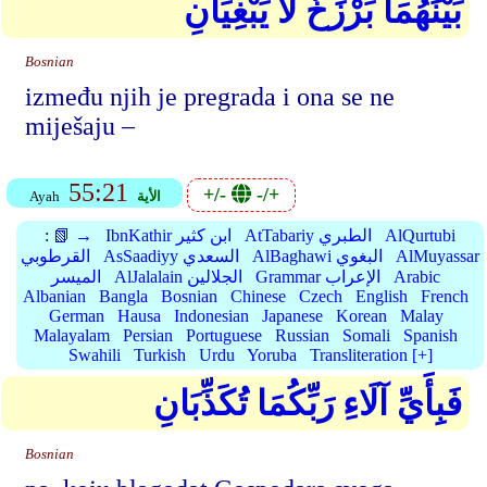
بَيْنَهُمَا بَرْزَخٌ لَّا يَبْغِيَانِ
Bosnian
između njih je pregrada i ona se ne
miješaju –
55:21
+/-
-/+
الأية
Ayah
AlQurtubi
AtTabariy الطبري
IbnKathir ابن كثير
📗 →
:
AlMuyassar
AlBaghawi البغوي
AsSaadiyy السعدي
القرطوبي
Arabic
Grammar الإعراب
AlJalalain الجلالين
الميسر
Albanian
Bangla
Bosnian
Chinese
Czech
English
French
German
Hausa
Indonesian
Japanese
Korean
Malay
Malayalam
Persian
Portuguese
Russian
Somali
Spanish
Swahili
Turkish
Urdu
Yoruba
Transliteration [+]
فَبِأَيِّ آلَاءِ رَبِّكُمَا تُكَذِّبَانِ
Bosnian