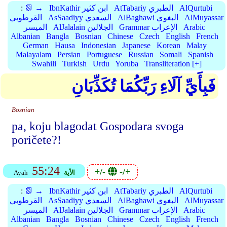
AlQurtubi
AtTabariy الطبري
IbnKathir ابن كثير
📗 →
:
AlMuyassar
AlBaghawi البغوي
AsSaadiyy السعدي
القرطوبي
Arabic
Grammar الإعراب
AlJalalain الجلالين
الميسر
Albanian
Bangla
Bosnian
Chinese
Czech
English
French
German
Hausa
Indonesian
Japanese
Korean
Malay
Malayalam
Persian
Portuguese
Russian
Somali
Spanish
Swahili
Turkish
Urdu
Yoruba
Transliteration [+]
فَبِأَيِّ آلَاءِ رَبِّكُمَا تُكَذِّبَانِ
Bosnian
pa, koju blagodat Gospodara svoga
poričete?!
55:24
+/-
-/+
الأية
Ayah
AlQurtubi
AtTabariy الطبري
IbnKathir ابن كثير
📗 →
:
AlMuyassar
AlBaghawi البغوي
AsSaadiyy السعدي
القرطوبي
Arabic
Grammar الإعراب
AlJalalain الجلالين
الميسر
Albanian
Bangla
Bosnian
Chinese
Czech
English
French