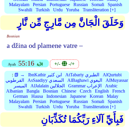
Malayalam
Persian
Portuguese
Russian
Somali
Spanish
Swahili
Turkish
Urdu
Yoruba
Transliteration [+]
وَخَلَقَ الْجَانَّ مِن مَّارِجٍ مِّن نَّارٍ
Bosnian
a džina od plamene vatre –
55:16
+/-
-/+
الأية
Ayah
AlQurtubi
AtTabariy الطبري
IbnKathir ابن كثير
📗 →
:
AlMuyassar
AlBaghawi البغوي
AsSaadiyy السعدي
القرطوبي
Arabic
Grammar الإعراب
AlJalalain الجلالين
الميسر
Albanian
Bangla
Bosnian
Chinese
Czech
English
French
German
Hausa
Indonesian
Japanese
Korean
Malay
Malayalam
Persian
Portuguese
Russian
Somali
Spanish
Swahili
Turkish
Urdu
Yoruba
Transliteration [+]
فَبِأَيِّ آلَاءِ رَبِّكُمَا تُكَذِّبَانِ