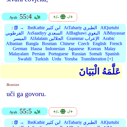
55:4
+/-
-/+
الأية
Ayah
AlQurtubi
AtTabariy الطبري
IbnKathir ابن كثير
📗 →
:
AlMuyassar
AlBaghawi البغوي
AsSaadiyy السعدي
القرطوبي
Arabic
Grammar الإعراب
AlJalalain الجلالين
الميسر
Albanian
Bangla
Bosnian
Chinese
Czech
English
French
German
Hausa
Indonesian
Japanese
Korean
Malay
Malayalam
Persian
Portuguese
Russian
Somali
Spanish
Swahili
Turkish
Urdu
Yoruba
Transliteration [+]
عَلَّمَهُ الْبَيَانَ
Bosnian
uči ga govoru.
55:5
+/-
-/+
الأية
Ayah
AlQurtubi
AtTabariy الطبري
IbnKathir ابن كثير
📗 →
: