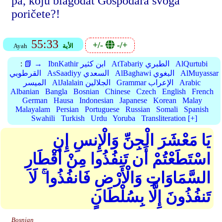
pa, koju blagodat Gospodara svoga
poričete?!
55:33
+/-
-/+
الأية
Ayah
AlQurtubi
AtTabariy الطبري
IbnKathir ابن كثير
📗 →
:
AlMuyassar
AlBaghawi البغوي
AsSaadiyy السعدي
القرطوبي
Arabic
Grammar الإعراب
AlJalalain الجلالين
الميسر
Albanian
Bangla
Bosnian
Chinese
Czech
English
French
German
Hausa
Indonesian
Japanese
Korean
Malay
Malayalam
Persian
Portuguese
Russian
Somali
Spanish
Swahili
Turkish
Urdu
Yoruba
Transliteration [+]
يَا مَعْشَرَ الْجِنِّ وَالْإِنسِ إِنِ
اسْتَطَعْتُمْ أَن تَنفُذُوا مِنْ أَقْطَارِ
السَّمَاوَاتِ وَالْأَرْضِ فَانفُذُوا ۚ لَا
تَنفُذُونَ إِلَّا بِسُلْطَانٍ
Bosnian