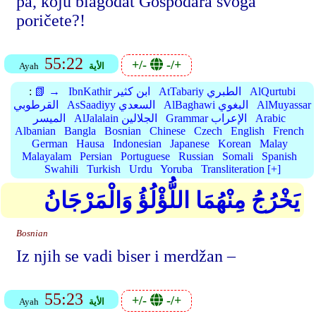
pa, koju blagodat Gospodara svoga
poričete?!
55:22
+/-
-/+
الأية
Ayah
AlQurtubi
AtTabariy الطبري
IbnKathir ابن كثير
📗 →
:
AlMuyassar
AlBaghawi البغوي
AsSaadiyy السعدي
القرطوبي
Arabic
Grammar الإعراب
AlJalalain الجلالين
الميسر
Albanian
Bangla
Bosnian
Chinese
Czech
English
French
German
Hausa
Indonesian
Japanese
Korean
Malay
Malayalam
Persian
Portuguese
Russian
Somali
Spanish
Swahili
Turkish
Urdu
Yoruba
Transliteration [+]
يَخْرُجُ مِنْهُمَا اللُّؤْلُؤُ وَالْمَرْجَانُ
Bosnian
Iz njih se vadi biser i merdžan –
55:23
+/-
-/+
الأية
Ayah