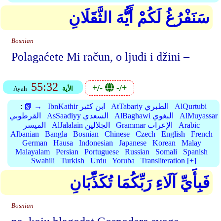
سَنَفْرُغُ لَكُمْ أَيُّهَ الثَّقَلَانِ
Bosnian
Polagaćete Mi račun, o ljudi i džini –
55:32
+/-
-/+
الأية
Ayah
AlQurtubi
AtTabariy الطبري
IbnKathir ابن كثير
📗 →
:
AlMuyassar
AlBaghawi البغوي
AsSaadiyy السعدي
القرطوبي
Arabic
Grammar الإعراب
AlJalalain الجلالين
الميسر
Albanian
Bangla
Bosnian
Chinese
Czech
English
French
German
Hausa
Indonesian
Japanese
Korean
Malay
Malayalam
Persian
Portuguese
Russian
Somali
Spanish
Swahili
Turkish
Urdu
Yoruba
Transliteration [+]
فَبِأَيِّ آلَاءِ رَبِّكُمَا تُكَذِّبَانِ
Bosnian