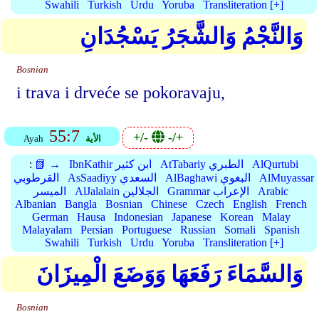
Swahili
Turkish
Urdu
Yoruba
Transliteration [+]
وَالنَّجْمُ وَالشَّجَرُ يَسْجُدَانِ
Bosnian
i trava i drveće se pokoravaju,
55:7
+/-
-/+
الأية
Ayah
AlQurtubi
AtTabariy الطبري
IbnKathir ابن كثير
📗 →
:
AlMuyassar
AlBaghawi البغوي
AsSaadiyy السعدي
القرطوبي
Arabic
Grammar الإعراب
AlJalalain الجلالين
الميسر
Albanian
Bangla
Bosnian
Chinese
Czech
English
French
German
Hausa
Indonesian
Japanese
Korean
Malay
Malayalam
Persian
Portuguese
Russian
Somali
Spanish
Swahili
Turkish
Urdu
Yoruba
Transliteration [+]
وَالسَّمَاءَ رَفَعَهَا وَوَضَعَ الْمِيزَانَ
Bosnian