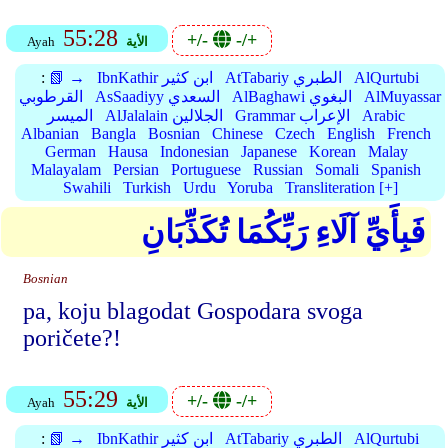
55:28
+/-
-/+
الأية
Ayah
AlQurtubi
AtTabariy الطبري
IbnKathir ابن كثير
📗 →
:
AlMuyassar
AlBaghawi البغوي
AsSaadiyy السعدي
القرطوبي
Arabic
Grammar الإعراب
AlJalalain الجلالين
الميسر
Albanian
Bangla
Bosnian
Chinese
Czech
English
French
German
Hausa
Indonesian
Japanese
Korean
Malay
Malayalam
Persian
Portuguese
Russian
Somali
Spanish
Swahili
Turkish
Urdu
Yoruba
Transliteration [+]
فَبِأَيِّ آلَاءِ رَبِّكُمَا تُكَذِّبَانِ
Bosnian
pa, koju blagodat Gospodara svoga
poričete?!
55:29
+/-
-/+
الأية
Ayah
AlQurtubi
AtTabariy الطبري
IbnKathir ابن كثير
📗 →
: