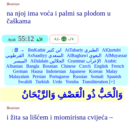
Bosnian
na njoj ima voća i palmi sa plodom u
čaškama
55:12
+/-
-/+
الأية
Ayah
AlQurtubi
AtTabariy الطبري
IbnKathir ابن كثير
📗 →
:
AlMuyassar
AlBaghawi البغوي
AsSaadiyy السعدي
القرطوبي
Arabic
Grammar الإعراب
AlJalalain الجلالين
الميسر
Albanian
Bangla
Bosnian
Chinese
Czech
English
French
German
Hausa
Indonesian
Japanese
Korean
Malay
Malayalam
Persian
Portuguese
Russian
Somali
Spanish
Swahili
Turkish
Urdu
Yoruba
Transliteration [+]
وَالْحَبُّ ذُو الْعَصْفِ وَالرَّيْحَانُ
Bosnian
i žita sa lišćem i miomirisna cvijeća –