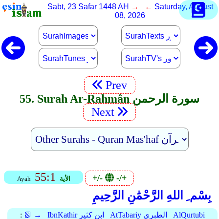
Sabt, 23 Safar 1448 AH
→ ←
Saturday, August
08, 2026
Prev
55. Surah Ar-Rahmân سورة الرحمن
Next
55:1
+/-
-/+
الأية
Ayah
بِسْم ِ اللهِ الرَّحْمَٰنِ الرَّحِيمِ
AlQurtubi
AtTabariy الطبري
IbnKathir ابن كثير
📗 →
: