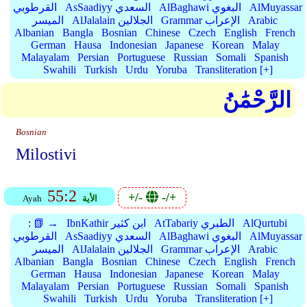
AlMuyassar
AlBaghawi البغوي
AsSaadiyy السعدي
القرطوبي
Arabic
Grammar الإعراب
AlJalalain الجلالين
الميسر
Albanian
Bangla
Bosnian
Chinese
Czech
English
French
German
Hausa
Indonesian
Japanese
Korean
Malay
Malayalam
Persian
Portuguese
Russian
Somali
Spanish
Swahili
Turkish
Urdu
Yoruba
Transliteration [+]
الرَّحْمَٰنُ
Bosnian
Milostivi
55:2
+/-
-/+
الأية
Ayah
AlQurtubi
AtTabariy الطبري
IbnKathir ابن كثير
📗 →
:
AlMuyassar
AlBaghawi البغوي
AsSaadiyy السعدي
القرطوبي
Arabic
Grammar الإعراب
AlJalalain الجلالين
الميسر
Albanian
Bangla
Bosnian
Chinese
Czech
English
French
German
Hausa
Indonesian
Japanese
Korean
Malay
Malayalam
Persian
Portuguese
Russian
Somali
Spanish
Swahili
Turkish
Urdu
Yoruba
Transliteration [+]