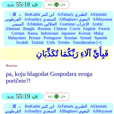
55:18
+/-
-/+
الأية
Ayah
AlQurtubi
AtTabariy الطبري
IbnKathir ابن كثير
📗 →
:
AlMuyassar
AlBaghawi البغوي
AsSaadiyy السعدي
القرطوبي
Arabic
Grammar الإعراب
AlJalalain الجلالين
الميسر
Albanian
Bangla
Bosnian
Chinese
Czech
English
French
German
Hausa
Indonesian
Japanese
Korean
Malay
Malayalam
Persian
Portuguese
Russian
Somali
Spanish
Swahili
Turkish
Urdu
Yoruba
Transliteration [+]
فَبِأَيِّ آلَاءِ رَبِّكُمَا تُكَذِّبَانِ
Bosnian
pa, koju blagodat Gospodara svoga
poričete?!
55:19
+/-
-/+
الأية
Ayah
AlQurtubi
AtTabariy الطبري
IbnKathir ابن كثير
📗 →
:
AlMuyassar
AlBaghawi البغوي
AsSaadiyy السعدي
القرطوبي