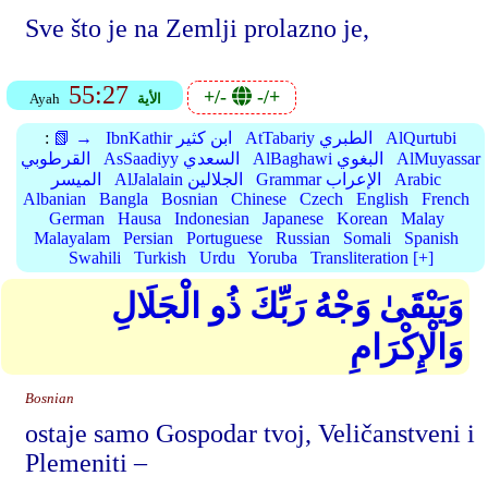
Sve što je na Zemlji prolazno je,
55:27
+/-
-/+
الأية
Ayah
AlQurtubi
AtTabariy الطبري
IbnKathir ابن كثير
📗 →
:
AlMuyassar
AlBaghawi البغوي
AsSaadiyy السعدي
القرطوبي
Arabic
Grammar الإعراب
AlJalalain الجلالين
الميسر
Albanian
Bangla
Bosnian
Chinese
Czech
English
French
German
Hausa
Indonesian
Japanese
Korean
Malay
Malayalam
Persian
Portuguese
Russian
Somali
Spanish
Swahili
Turkish
Urdu
Yoruba
Transliteration [+]
وَيَبْقَىٰ وَجْهُ رَبِّكَ ذُو الْجَلَالِ
وَالْإِكْرَامِ
Bosnian
ostaje samo Gospodar tvoj, Veličanstveni i
Plemeniti –