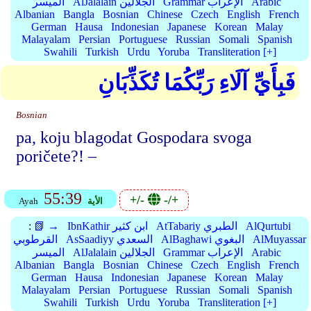
Arabic
Grammar الإعراب
AlJalalain الجلالين
الميسر
Albanian
Bangla
Bosnian
Chinese
Czech
English
French
German
Hausa
Indonesian
Japanese
Korean
Malay
Malayalam
Persian
Portuguese
Russian
Somali
Spanish
Swahili
Turkish
Urdu
Yoruba
Transliteration [+]
فَبِأَيِّ آلَاءِ رَبِّكُمَا تُكَذِّبَانِ
Bosnian
pa, koju blagodat Gospodara svoga
poričete?! –
55:39
+/-
-/+
الأية
Ayah
AlQurtubi
AtTabariy الطبري
IbnKathir ابن كثير
📗 →
:
AlMuyassar
AlBaghawi البغوي
AsSaadiyy السعدي
القرطوبي
Arabic
Grammar الإعراب
AlJalalain الجلالين
الميسر
Albanian
Bangla
Bosnian
Chinese
Czech
English
French
German
Hausa
Indonesian
Japanese
Korean
Malay
Malayalam
Persian
Portuguese
Russian
Somali
Spanish
Swahili
Turkish
Urdu
Yoruba
Transliteration [+]