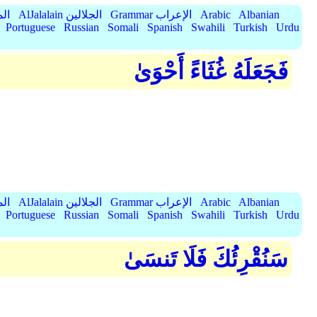
Albanian
Arabic
Grammar الإعراب
AlJalalain الجلالين
yassar
Portuguese
Russian
Somali
Spanish
Swahili
Turkish
Urdu
فَجَعَلَهُ غُثَاءً أَحْوَىٰ
Albanian
Arabic
Grammar الإعراب
AlJalalain الجلالين
yassar
Portuguese
Russian
Somali
Spanish
Swahili
Turkish
Urdu
سَنُقْرِئُكَ فَلَا تَنسَىٰ