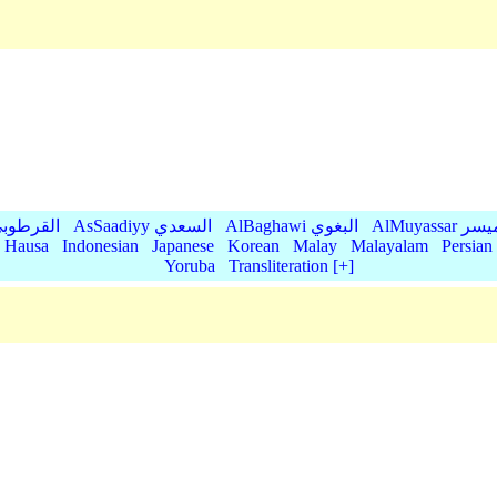
AlMu الميسر
AlBaghawi البغوي
AsSaadiyy السعدي
AlQurtubi القرطو
Hausa
Indonesian
Japanese
Korean
Malay
Malayalam
Persian
Yoruba
Transliteration [+]