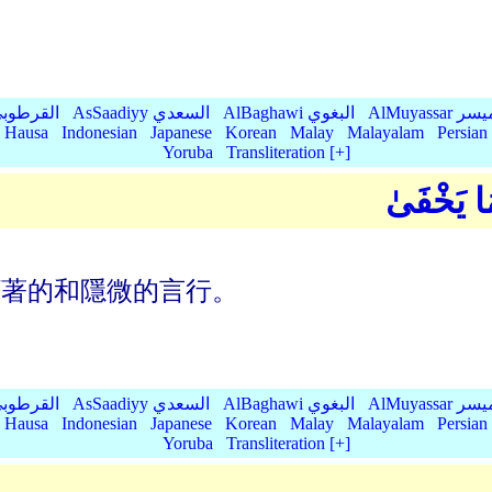
AlMu الميسر
AlBaghawi البغوي
AsSaadiyy السعدي
AlQurtubi القرطو
Hausa
Indonesian
Japanese
Korean
Malay
Malayalam
Persian
Yoruba
Transliteration [+]
مَا يَخْفَىٰ
顯著的和隱微的言行。
AlMu الميسر
AlBaghawi البغوي
AsSaadiyy السعدي
AlQurtubi القرطو
Hausa
Indonesian
Japanese
Korean
Malay
Malayalam
Persian
Yoruba
Transliteration [+]