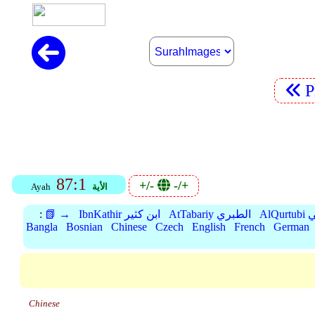
P
87:1
+/-
-/+
الأية
Ayah
بي
AtTabariy الطبري
IbnKathir ابن كثير
📗 →
:
Bangla
Bosnian
Chinese
Czech
English
French
German
Chinese