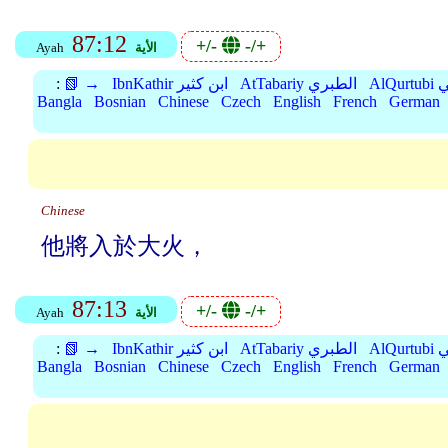
87:12
+/-
-/+
الأية
Ayah
بي
AtTabariy الطبري
IbnKathir ابن كثير
📗 →
:
Bangla
Bosnian
Chinese
Czech
English
French
German
Chinese
他將入於大火，
87:13
+/-
-/+
الأية
Ayah
بي
AtTabariy الطبري
IbnKathir ابن كثير
📗 →
:
Bangla
Bosnian
Chinese
Czech
English
French
German