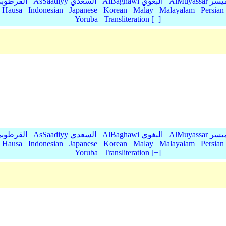
AlMu الميسر
AlBaghawi البغوي
AsSaadiyy السعدي
AlQurtubi القرطو
Hausa
Indonesian
Japanese
Korean
Malay
Malayalam
Persian
Yoruba
Transliteration [+]
AlMu الميسر
AlBaghawi البغوي
AsSaadiyy السعدي
AlQurtubi القرطو
Hausa
Indonesian
Japanese
Korean
Malay
Malayalam
Persian
Yoruba
Transliteration [+]