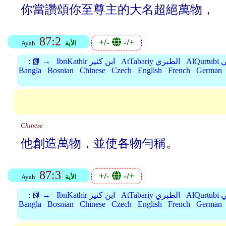
你當讚頌你至尊主的大名超絕萬物，
87:2
+/-
-/+
الأية
Ayah
بي
AtTabariy الطبري
IbnKathir ابن كثير
📗 →
:
Bangla
Bosnian
Chinese
Czech
English
French
German
Chinese
他創造萬物，並使各物勻稱。
87:3
+/-
-/+
الأية
Ayah
بي
AtTabariy الطبري
IbnKathir ابن كثير
📗 →
:
Bangla
Bosnian
Chinese
Czech
English
French
German