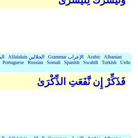
وَنُيَسِّرُكَ لِلْيُسْرَىٰ
Albanian
Arabic
Grammar الإعراب
AlJalalain الجلالين
yassar
Portuguese
Russian
Somali
Spanish
Swahili
Turkish
Urdu
فَذَكِّرْ إِن نَّفَعَتِ الذِّكْرَىٰ