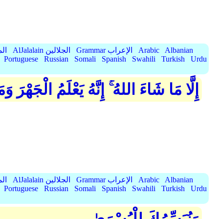
Albanian
Arabic
Grammar الإعراب
AlJalalain الجلالين
yassar
Portuguese
Russian
Somali
Spanish
Swahili
Turkish
Urdu
إِلَّا مَا شَاءَ اللهُ ۚ إِنَّهُ يَعْلَمُ الْجَهْرَ وَ
Albanian
Arabic
Grammar الإعراب
AlJalalain الجلالين
yassar
Portuguese
Russian
Somali
Spanish
Swahili
Turkish
Urdu