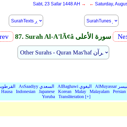
Sabt, 23 Safar 1448 AH
→ ←
Saturday, Augus
Ne
87. Surah Al-A'lÃ¢â سورة الأعلى
rev
AlMu الميسر
AlBaghawi البغوي
AsSaadiyy السعدي
AlQurtubi القرطو
Hausa
Indonesian
Japanese
Korean
Malay
Malayalam
Persian
Yoruba
Transliteration [+]