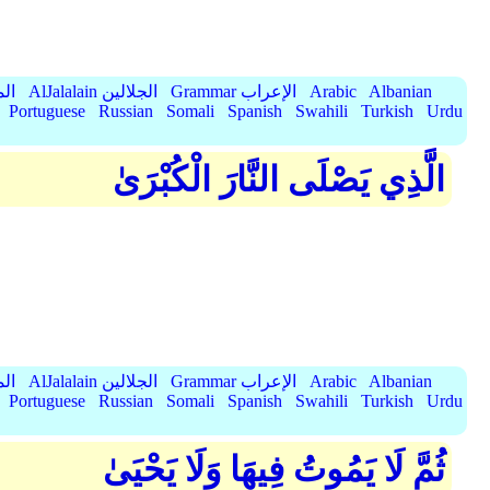
Albanian
Arabic
Grammar الإعراب
AlJalalain الجلالين
yassar
Portuguese
Russian
Somali
Spanish
Swahili
Turkish
Urdu
الَّذِي يَصْلَى النَّارَ الْكُبْرَىٰ
Albanian
Arabic
Grammar الإعراب
AlJalalain الجلالين
yassar
Portuguese
Russian
Somali
Spanish
Swahili
Turkish
Urdu
ثُمَّ لَا يَمُوتُ فِيهَا وَلَا يَحْيَىٰ