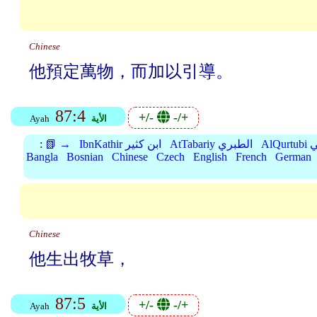
Chinese
他預定萬物，而加以引導。
87:4
+/-
-/+
الأية
Ayah
بي
AtTabariy الطبري
IbnKathir ابن كثير
📗 →
:
Bangla
Bosnian
Chinese
Czech
English
French
German
Chinese
他生出牧草，
87:5
+/-
-/+
الأية
Ayah