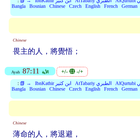
بي
AtTabariy الطبري
IbnKathir ابن كثير
📗 →
:
Bangla
Bosnian
Chinese
Czech
English
French
German
Chinese
畏主的人，將覺悟；
87:11
+/-
-/+
الأية
Ayah
بي
AtTabariy الطبري
IbnKathir ابن كثير
📗 →
:
Bangla
Bosnian
Chinese
Czech
English
French
German
Chinese
薄命的人，將退避，