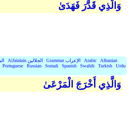
وَالَّذِي قَدَّرَ فَهَدَىٰ
Albanian
Arabic
Grammar الإعراب
AlJalalain الجلالين
yassar
Portuguese
Russian
Somali
Spanish
Swahili
Turkish
Urdu
وَالَّذِي أَخْرَجَ الْمَرْعَىٰ