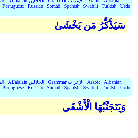
Albanian
Arabic
Grammar الإعراب
AlJalalain الجلالين
yassar
Portuguese
Russian
Somali
Spanish
Swahili
Turkish
Urdu
سَيَذَّكَّرُ مَن يَخْشَىٰ
Albanian
Arabic
Grammar الإعراب
AlJalalain الجلالين
yassar
Portuguese
Russian
Somali
Spanish
Swahili
Turkish
Urdu
وَيَتَجَنَّبُهَا الْأَشْقَى