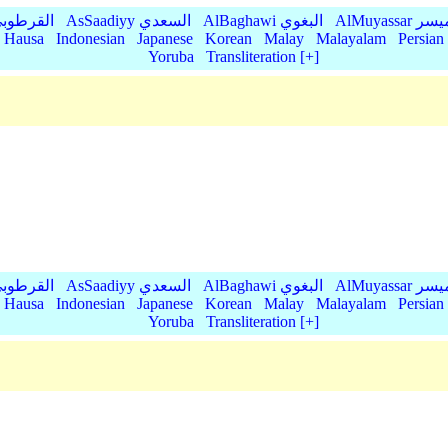
AlMu الميسر
AlBaghawi البغوي
AsSaadiyy السعدي
AlQurtubi القرطو
Hausa
Indonesian
Japanese
Korean
Malay
Malayalam
Persian
Yoruba
Transliteration [+]
AlMu الميسر
AlBaghawi البغوي
AsSaadiyy السعدي
AlQurtubi القرطو
Hausa
Indonesian
Japanese
Korean
Malay
Malayalam
Persian
Yoruba
Transliteration [+]