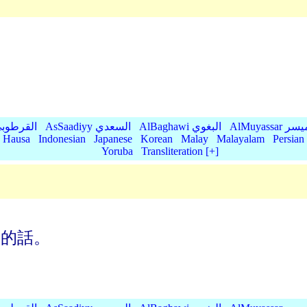
AlMu الميسر
AlBaghawi البغوي
AsSaadiyy السعدي
AlQurtubi القرطو
Hausa
Indonesian
Japanese
Korean
Malay
Malayalam
Persian
Yoruba
Transliteration [+]
們的話。