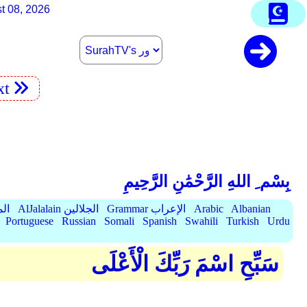
t 08, 2026
xt
بِسْم ِ اللهِ الرَّحْمَٰنِ الرَّحِيمِ
Albanian
Arabic
Grammar الإعراب
AlJalalain الجلالين
yassar
Portuguese
Russian
Somali
Spanish
Swahili
Turkish
Urdu
سَبِّحِ اسْمَ رَبِّكَ الْأَعْلَى