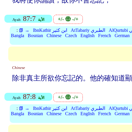
我將使你誦讀，故你不會忘記，
87:7
+/-
-/+
الأية
Ayah
بي
AtTabariy الطبري
IbnKathir ابن كثير
📗 →
:
Bangla
Bosnian
Chinese
Czech
English
French
German
Chinese
除非真主所欲你忘記的。他的確知道
87:8
+/-
-/+
الأية
Ayah
بي
AtTabariy الطبري
IbnKathir ابن كثير
📗 →
:
Bangla
Bosnian
Chinese
Czech
English
French
German