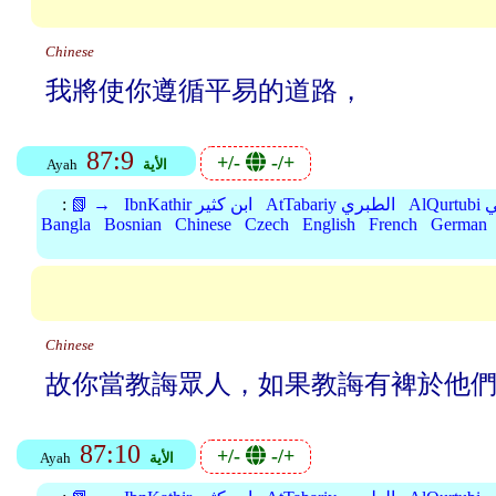
Chinese
我將使你遵循平易的道路，
87:9
+/-
-/+
الأية
Ayah
بي
AtTabariy الطبري
IbnKathir ابن كثير
📗 →
:
Bangla
Bosnian
Chinese
Czech
English
French
German
Chinese
故你當教誨眾人，如果教誨有裨於他
87:10
+/-
-/+
الأية
Ayah