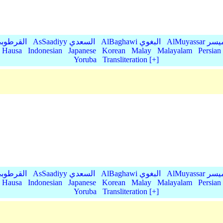
AlMu الميسر
AlBaghawi البغوي
AsSaadiyy السعدي
AlQurtubi القرطو
Hausa
Indonesian
Japanese
Korean
Malay
Malayalam
Persian
Yoruba
Transliteration [+]
AlMu الميسر
AlBaghawi البغوي
AsSaadiyy السعدي
AlQurtubi القرطو
Hausa
Indonesian
Japanese
Korean
Malay
Malayalam
Persian
Yoruba
Transliteration [+]