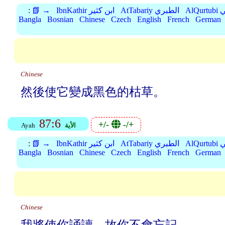
بي
AtTabariy الطبري
IbnKathir ابن كثير
📗 →
:
Bangla
Bosnian
Chinese
Czech
English
French
German
Chinese
然後使它變成黑色的枯草。
87:6
+/-
-/+
الأية
Ayah
بي
AtTabariy الطبري
IbnKathir ابن كثير
📗 →
:
Bangla
Bosnian
Chinese
Czech
English
French
German
Chinese