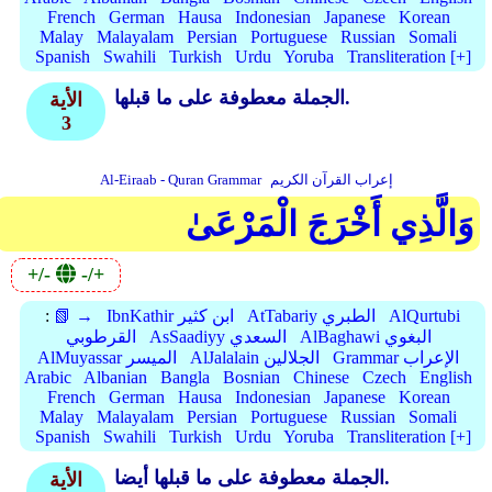
French
German
Hausa
Indonesian
Japanese
Korean
Malay
Malayalam
Persian
Portuguese
Russian
Somali
Spanish
Swahili
Turkish
Urdu
Yoruba
Transliteration [+]
الجملة معطوفة على ما قبلها.
الأية
3
إعراب القرآن الكريم
Al-Eiraab - Quran Grammar
وَالَّذِي أَخْرَجَ الْمَرْعَىٰ
+/-
-/+
AlQurtubi
AtTabariy الطبري
IbnKathir ابن كثير
📗 →
:
AlBaghawi البغوي
AsSaadiyy السعدي
القرطوبي
Grammar الإعراب
AlJalalain الجلالين
AlMuyassar الميسر
Arabic
Albanian
Bangla
Bosnian
Chinese
Czech
English
French
German
Hausa
Indonesian
Japanese
Korean
Malay
Malayalam
Persian
Portuguese
Russian
Somali
Spanish
Swahili
Turkish
Urdu
Yoruba
Transliteration [+]
الجملة معطوفة على ما قبلها أيضا.
الأية