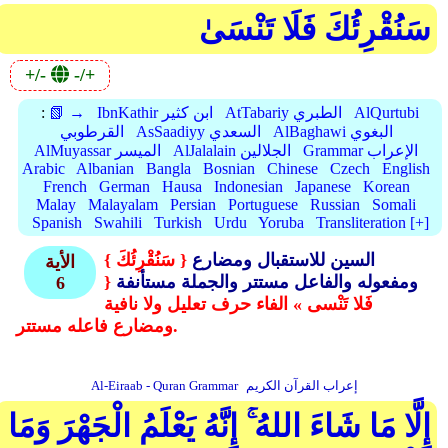
سَنُقْرِئُكَ فَلَا تَنْسَىٰ
+/-
-/+
AlQurtubi
AtTabariy الطبري
IbnKathir ابن كثير
📗 →
:
AlBaghawi البغوي
AsSaadiyy السعدي
القرطوبي
Grammar الإعراب
AlJalalain الجلالين
AlMuyassar الميسر
Arabic
Albanian
Bangla
Bosnian
Chinese
Czech
English
French
German
Hausa
Indonesian
Japanese
Korean
Malay
Malayalam
Persian
Portuguese
Russian
Somali
Spanish
Swahili
Turkish
Urdu
Yoruba
Transliteration [+]
السين للاستقبال ومضارع
{ سَنُقْرِئُكَ }
الأية
ومفعوله والفاعل مستتر والجملة مستأنفة
{
6
فَلا تَنْسى » الفاء حرف تعليل ولا نافية
ومضارع فاعله مستتر.
إعراب القرآن الكريم
Al-Eiraab - Quran Grammar
إِلَّا مَا شَاءَ اللهُ ۚ إِنَّهُ يَعْلَمُ الْجَهْرَ وَمَا