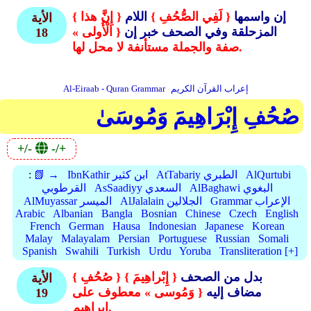
إن واسمها
{ لَفِي الصُّحُفِ }
اللام
{ إِنَّ هذا }
الأية
المزحلقة وفي الصحف خبر إن
{ الْأُولى »
18
صفة والجملة مستأنفة لا محل لها.
إعراب القرآن الكريم
Al-Eiraab - Quran Grammar
صُحُفِ إِبْرَاهِيمَ وَمُوسَىٰ
+/-
-/+
AlQurtubi
AtTabariy الطبري
IbnKathir ابن كثير
📗 →
:
AlBaghawi البغوي
AsSaadiyy السعدي
القرطوبي
Grammar الإعراب
AlJalalain الجلالين
AlMuyassar الميسر
Arabic
Albanian
Bangla
Bosnian
Chinese
Czech
English
French
German
Hausa
Indonesian
Japanese
Korean
Malay
Malayalam
Persian
Portuguese
Russian
Somali
Spanish
Swahili
Turkish
Urdu
Yoruba
Transliteration [+]
بدل من الصحف
{ إِبْراهِيمَ }
{ صُحُفِ }
الأية
مضاف إليه
{ وَمُوسى » معطوف على
19
إبراهيم.