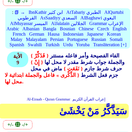
+/-
-/+
AlQurtubi
AtTabariy الطبري
IbnKathir ابن كثير
📗 →
:
AlBaghawi البغوي
AsSaadiyy السعدي
القرطوبي
Grammar الإعراب
AlJalalain الجلالين
AlMuyassar الميسر
Arabic
Albanian
Bangla
Bosnian
Chinese
Czech
English
French
German
Hausa
Indonesian
Japanese
Korean
Malay
Malayalam
Persian
Portuguese
Russian
Somali
Spanish
Swahili
Turkish
Urdu
Yoruba
Transliteration [+]
الفاء الفصيحة وأمر فاعله مستتر
{ فَذَكِّرْ }
الأية
والجملة جواب شرط مقدر لا محل لها
{ إِنْ }
9
حرف شرط جازم
{ نَفَعَتِ }
ماض في محل
جزم فعل الشرط
{ الذِّكْرى » فاعل والجملة ابتدائية لا
محل لها.
إعراب القرآن الكريم
Al-Eiraab - Quran Grammar
سَيَذَّكَّرُ مَنْ يَخْشَىٰ
+/-
-/+