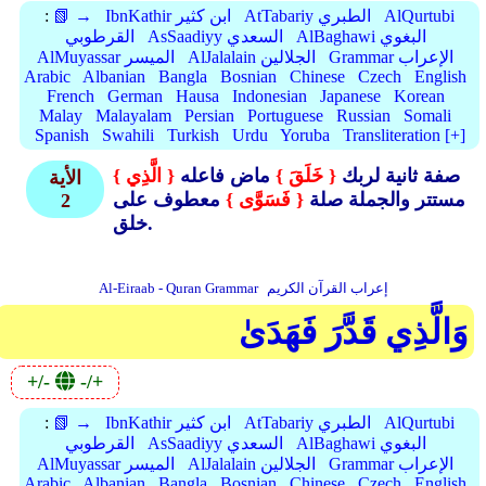
AlQurtubi
AtTabariy الطبري
IbnKathir ابن كثير
📗 →
:
AlBaghawi البغوي
AsSaadiyy السعدي
القرطوبي
Grammar الإعراب
AlJalalain الجلالين
AlMuyassar الميسر
Arabic
Albanian
Bangla
Bosnian
Chinese
Czech
English
French
German
Hausa
Indonesian
Japanese
Korean
Malay
Malayalam
Persian
Portuguese
Russian
Somali
Spanish
Swahili
Turkish
Urdu
Yoruba
Transliteration [+]
صفة ثانية لربك
{ خَلَقَ }
ماض فاعله
{ الَّذِي }
الأية
مستتر والجملة صلة
{ فَسَوَّى }
معطوف على
2
خلق.
إعراب القرآن الكريم
Al-Eiraab - Quran Grammar
وَالَّذِي قَدَّرَ فَهَدَىٰ
+/-
-/+
AlQurtubi
AtTabariy الطبري
IbnKathir ابن كثير
📗 →
:
AlBaghawi البغوي
AsSaadiyy السعدي
القرطوبي
Grammar الإعراب
AlJalalain الجلالين
AlMuyassar الميسر
Arabic
Albanian
Bangla
Bosnian
Chinese
Czech
English