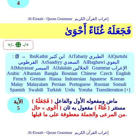
4
إعراب القرآن الكريم
Al-Eiraab - Quran Grammar
فَجَعَلَهُ غُثَاءً أَحْوَىٰ
+/-
-/+
AlQurtubi
AtTabariy الطبري
IbnKathir ابن كثير
📗 →
:
AlBaghawi البغوي
AsSaadiyy السعدي
القرطوبي
Grammar الإعراب
AlJalalain الجلالين
AlMuyassar الميسر
Arabic
Albanian
Bangla
Bosnian
Chinese
Czech
English
French
German
Hausa
Indonesian
Japanese
Korean
Malay
Malayalam
Persian
Portuguese
Russian
Somali
Spanish
Swahili
Turkish
Urdu
Yoruba
Transliteration [+]
ماض ومفعوله الأول والفاعل
{ فَجَعَلَهُ }
الأية
مستتر
{ غُثاءً }
مفعول به ثان
{ أَحْوى » حال
5
من المرعى والجملة معطوفة على ما قبلها.
إعراب القرآن الكريم
Al-Eiraab - Quran Grammar