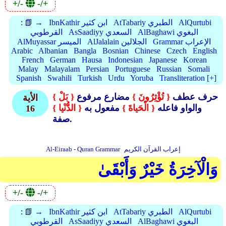
+/-
-/+
AlQurtubi
AtTabariy الطبري
IbnKathir ابن كثير
📗 →
:
AlBaghawi البغوي
AsSaadiyy السعدي
القرطوبي
Grammar الإعراب
AlJalalain الجلالين
AlMuyassar الميسر
Arabic
Albanian
Bangla
Bosnian
Chinese
Czech
English
French
German
Hausa
Indonesian
Japanese
Korean
Malay
Malayalam
Persian
Portuguese
Russian
Somali
Spanish
Swahili
Turkish
Urdu
Yoruba
Transliteration [+]
حرف عطف
{ تُؤْثِرُونَ }
مضارع مرفوع
{ بَلْ }
الأية
والواو فاعله
{ الْحَياةَ }
مفعول به
{ الدُّنْيا }
16
صفة.
إعراب القرآن الكريم
Al-Eiraab - Quran Grammar
وَالْآخِرَةُ خَيْرٌ وَأَبْقَىٰ
+/-
-/+
AlQurtubi
AtTabariy الطبري
IbnKathir ابن كثير
📗 →
:
AlBaghawi البغوي
AsSaadiyy السعدي
القرطوبي