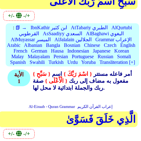
سَبِّحِ اسْمَ رَبِّكَ الْأَعْلَى
+/-
-/+
AlQurtubi
AtTabariy الطبري
IbnKathir ابن كثير
📗 →
:
AlBaghawi البغوي
AsSaadiyy السعدي
القرطوبي
Grammar الإعراب
AlJalalain الجلالين
AlMuyassar الميسر
Arabic
Albanian
Bangla
Bosnian
Chinese
Czech
English
French
German
Hausa
Indonesian
Japanese
Korean
Malay
Malayalam
Persian
Portuguese
Russian
Somali
Spanish
Swahili
Turkish
Urdu
Yoruba
Transliteration [+]
أمر فاعله مستتر
{ اسْمَ رَبِّكَ }
اسم
{ سَبِّحِ }
الأية
مفعول به مضاف إلى ربك
{ الْأَعْلَى }
صفة
1
ربك والجملة ابتدائية لا محل لها.
إعراب القرآن الكريم
Al-Eiraab - Quran Grammar
الَّذِي خَلَقَ فَسَوَّىٰ
+/-
-/+