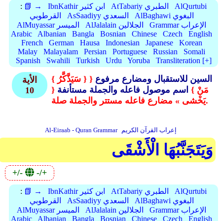
AlQurtubi
AtTabariy الطبري
IbnKathir ابن كثير
📗 →
:
AlBaghawi البغوي
AsSaadiyy السعدي
القرطوبي
Grammar الإعراب
AlJalalain الجلالين
AlMuyassar الميسر
Arabic
Albanian
Bangla
Bosnian
Chinese
Czech
English
French
German
Hausa
Indonesian
Japanese
Korean
Malay
Malayalam
Persian
Portuguese
Russian
Somali
Spanish
Swahili
Turkish
Urdu
Yoruba
Transliteration [+]
السين للاستقبال ومضارع مرفوع
{
{ سَيَذَّكَّرُ }
الأية
مَنْ }
اسم موصول فاعله والجملة مستأنفة
{
10
يَخْشى » مضارع فاعله مستتر والجملة صلة.
إعراب القرآن الكريم
Al-Eiraab - Quran Grammar
وَيَتَجَنَّبُهَا الْأَشْقَى
+/-
-/+
AlQurtubi
AtTabariy الطبري
IbnKathir ابن كثير
📗 →
:
AlBaghawi البغوي
AsSaadiyy السعدي
القرطوبي
Grammar الإعراب
AlJalalain الجلالين
AlMuyassar الميسر
Arabic
Albanian
Bangla
Bosnian
Chinese
Czech
English