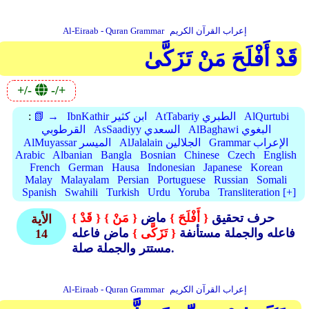
إعراب القرآن الكريم
Al-Eiraab - Quran Grammar
قَدْ أَفْلَحَ مَنْ تَزَكَّىٰ
+/-
-/+
AlQurtubi
AtTabariy الطبري
IbnKathir ابن كثير
📗 →
:
AlBaghawi البغوي
AsSaadiyy السعدي
القرطوبي
Grammar الإعراب
AlJalalain الجلالين
AlMuyassar الميسر
Arabic
Albanian
Bangla
Bosnian
Chinese
Czech
English
French
German
Hausa
Indonesian
Japanese
Korean
Malay
Malayalam
Persian
Portuguese
Russian
Somali
Spanish
Swahili
Turkish
Urdu
Yoruba
Transliteration [+]
حرف تحقيق
{ أَفْلَحَ }
ماض
{ مَنْ }
{ قَدْ }
الأية
فاعله والجملة مستأنفة
{ تَزَكَّى }
ماض فاعله
14
مستتر والجملة صلة.
إعراب القرآن الكريم
Al-Eiraab - Quran Grammar