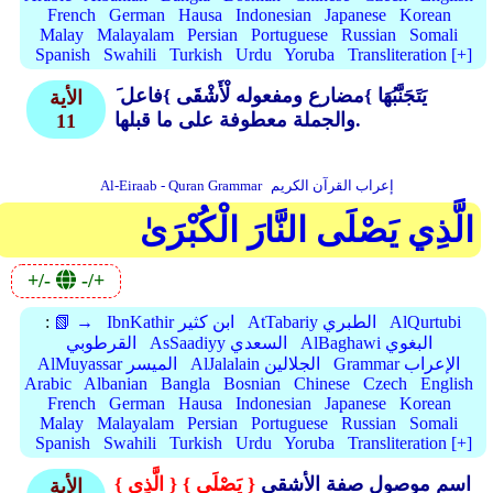
French
German
Hausa
Indonesian
Japanese
Korean
Malay
Malayalam
Persian
Portuguese
Russian
Somali
Spanish
Swahili
Turkish
Urdu
Yoruba
Transliteration [+]
َ يَتَجَنَّبُهَا }
مضارع ومفعوله لْأَشْقَى }
فاعل
الأية
والجملة معطوفة على ما قبلها.
11
إعراب القرآن الكريم
Al-Eiraab - Quran Grammar
الَّذِي يَصْلَى النَّارَ الْكُبْرَىٰ
+/-
-/+
AlQurtubi
AtTabariy الطبري
IbnKathir ابن كثير
📗 →
:
AlBaghawi البغوي
AsSaadiyy السعدي
القرطوبي
Grammar الإعراب
AlJalalain الجلالين
AlMuyassar الميسر
Arabic
Albanian
Bangla
Bosnian
Chinese
Czech
English
French
German
Hausa
Indonesian
Japanese
Korean
Malay
Malayalam
Persian
Portuguese
Russian
Somali
Spanish
Swahili
Turkish
Urdu
Yoruba
Transliteration [+]
اسم موصول صفة الأشقى
{ يَصْلَى }
{ الَّذِي }
الأية