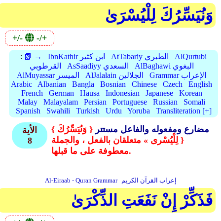
وَنُيَسِّرُكَ لِلْيُسْرَىٰ
+/-
-/+
AlQurtubi
AtTabariy الطبري
IbnKathir ابن كثير
📗 →
:
AlBaghawi البغوي
AsSaadiyy السعدي
القرطوبي
Grammar الإعراب
AlJalalain الجلالين
AlMuyassar الميسر
Arabic
Albanian
Bangla
Bosnian
Chinese
Czech
English
French
German
Hausa
Indonesian
Japanese
Korean
Malay
Malayalam
Persian
Portuguese
Russian
Somali
Spanish
Swahili
Turkish
Urdu
Yoruba
Transliteration [+]
مضارع ومفعوله والفاعل مستتر
{ وَنُيَسِّرُكَ }
الأية
{ لِلْيُسْرى » متعلقان بالفعل ، والجملة
8
معطوفة على ما قبلها.
إعراب القرآن الكريم
Al-Eiraab - Quran Grammar
فَذَكِّرْ إِنْ نَفَعَتِ الذِّكْرَىٰ