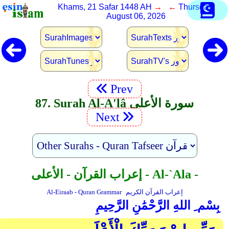
Khams, 21 Safar 1448 AH
→ ←
Thursday,
August 06, 2026
Prev
87. Surah Al-A'lâ سورة الأعلى
Next
إعراب القرآن - الأعلى - Al-`Ala -
إعراب القرآن الكريم
Al-Eiraab - Quran Grammar
بِسْم ِ اللهِ الرَّحْمَٰنِ الرَّحِيمِ