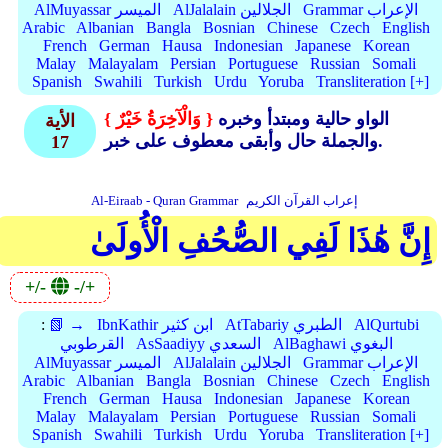
Grammar الإعراب
AlJalalain الجلالين
AlMuyassar الميسر
Arabic
Albanian
Bangla
Bosnian
Chinese
Czech
English
French
German
Hausa
Indonesian
Japanese
Korean
Malay
Malayalam
Persian
Portuguese
Russian
Somali
Spanish
Swahili
Turkish
Urdu
Yoruba
Transliteration [+]
الواو حالية ومبتدأ وخبره
{ وَالْآخِرَةُ خَيْرٌ }
الأية
والجملة حال وأبقى معطوف على خبر.
17
إعراب القرآن الكريم
Al-Eiraab - Quran Grammar
إِنَّ هَٰذَا لَفِي الصُّحُفِ الْأُولَىٰ
+/-
-/+
AlQurtubi
AtTabariy الطبري
IbnKathir ابن كثير
📗 →
:
AlBaghawi البغوي
AsSaadiyy السعدي
القرطوبي
Grammar الإعراب
AlJalalain الجلالين
AlMuyassar الميسر
Arabic
Albanian
Bangla
Bosnian
Chinese
Czech
English
French
German
Hausa
Indonesian
Japanese
Korean
Malay
Malayalam
Persian
Portuguese
Russian
Somali
Spanish
Swahili
Turkish
Urdu
Yoruba
Transliteration [+]