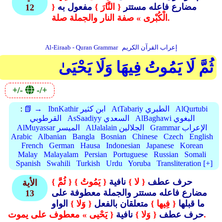
مضارع فاعله مستتر
{ النَّارَ }
مفعول به
{
12
الْكُبْرى » صفة النار والجملة صلة.
إعراب القرآن الكريم
Al-Eiraab - Quran Grammar
ثُمَّ لَا يَمُوتُ فِيهَا وَلَا يَحْيَىٰ
+/-
-/+
AlQurtubi
AtTabariy الطبري
IbnKathir ابن كثير
📗 →
:
AlBaghawi البغوي
AsSaadiyy السعدي
القرطوبي
Grammar الإعراب
AlJalalain الجلالين
AlMuyassar الميسر
Arabic
Albanian
Bangla
Bosnian
Chinese
Czech
English
French
German
Hausa
Indonesian
Japanese
Korean
Malay
Malayalam
Persian
Portuguese
Russian
Somali
Spanish
Swahili
Turkish
Urdu
Yoruba
Transliteration [+]
حرف عطف
{ لا }
نافية
{ يَمُوتُ }
{ ثُمَّ }
الأية
مضارع فاعله مستتر والجملة معطوفة على
13
ما قبلها
{ فِيها }
متعلقان بالفعل
{ وَلا }
الواو
{ يَحْيى » معطوف على يموت.
حرف عطف
{ وَلا }
نافية