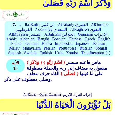
وَذَكَرَ اسْمَ رَبِّهِ فَصَلَّىٰ
+/-
-/+
AlQurtubi
AtTabariy الطبري
IbnKathir ابن كثير
📗 →
:
AlBaghawi البغوي
AsSaadiyy السعدي
القرطوبي
Grammar الإعراب
AlJalalain الجلالين
AlMuyassar الميسر
Arabic
Albanian
Bangla
Bosnian
Chinese
Czech
English
French
German
Hausa
Indonesian
Japanese
Korean
Malay
Malayalam
Persian
Portuguese
Russian
Somali
Spanish
Swahili
Turkish
Urdu
Yoruba
Transliteration [+]
ماض فاعله مستتر
{ اسْمَ رَبِّهِ }
{ وَذَكَرَ }
الأية
مفعول به مضاف إلى ربه والجملة معطوفة
15
على ما قبلها
{ فَصَلَّى }
الفاء حرف عطف
وصلى معطوف على ذكر.
إعراب القرآن الكريم
Al-Eiraab - Quran Grammar
بَلْ تُؤْثِرُونَ الْحَيَاةَ الدُّنْيَا