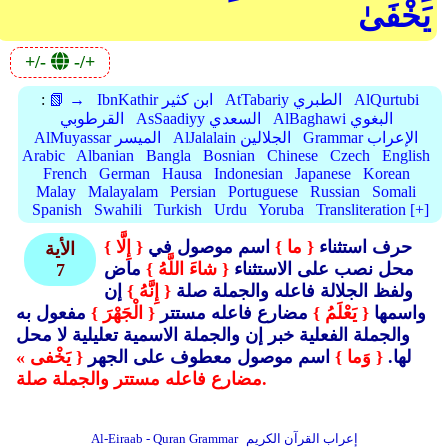
يَخْفَىٰ
+/-
-/+
AlQurtubi
AtTabariy الطبري
IbnKathir ابن كثير
📗 →
:
AlBaghawi البغوي
AsSaadiyy السعدي
القرطوبي
Grammar الإعراب
AlJalalain الجلالين
AlMuyassar الميسر
Arabic
Albanian
Bangla
Bosnian
Chinese
Czech
English
French
German
Hausa
Indonesian
Japanese
Korean
Malay
Malayalam
Persian
Portuguese
Russian
Somali
Spanish
Swahili
Turkish
Urdu
Yoruba
Transliteration [+]
حرف استثناء
{ ما }
اسم موصول في
{ إِلَّا }
الأية
محل نصب على الاستثناء
{ شاءَ اللَّهُ }
ماض
7
ولفظ الجلالة فاعله والجملة صلة
{ إِنَّهُ }
إن
واسمها
{ يَعْلَمُ }
مضارع فاعله مستتر
{ الْجَهْرَ }
مفعول به
والجملة الفعلية خبر إن والجملة الاسمية تعليلية لا محل
لها.
{ وَما }
اسم موصول معطوف على الجهر
{ يَخْفى »
مضارع فاعله مستتر والجملة صلة.
إعراب القرآن الكريم
Al-Eiraab - Quran Grammar