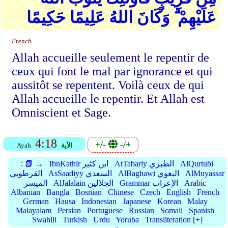
عَلَيْهِمْ ۗ وَكَانَ اللهُ عَلِيمًا حَكِيمًا
French
Allah accueille seulement le repentir de
ceux qui font le mal par ignorance et qui
aussitôt se repentent. Voilà ceux de qui
Allah accueille le repentir. Et Allah est
Omniscient et Sage.
4:18
+/-
-/+
الأية
Ayah
AlQurtubi
AtTabariy الطبري
IbnKathir ابن كثير
📗 →
:
AlMuyassar
AlBaghawi البغوي
AsSaadiyy السعدي
القرطوبي
Arabic
Grammar الإعراب
AlJalalain الجلالين
الميسر
Albanian
Bangla
Bosnian
Chinese
Czech
English
French
German
Hausa
Indonesian
Japanese
Korean
Malay
Malayalam
Persian
Portuguese
Russian
Somali
Spanish
Swahili
Turkish
Urdu
Yoruba
Transliteration [+]