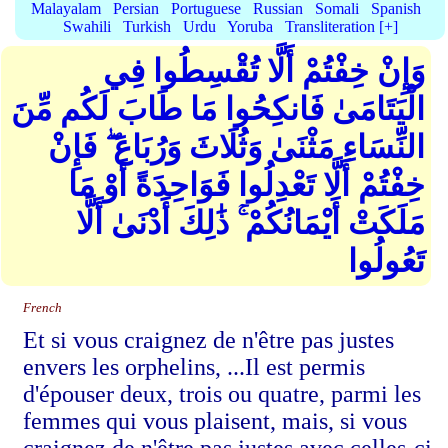
Malayalam
Persian
Portuguese
Russian
Somali
Spanish
Swahili
Turkish
Urdu
Yoruba
Transliteration [+]
وَإِنْ خِفْتُمْ أَلَّا تُقْسِطُوا فِي
الْيَتَامَىٰ فَانكِحُوا مَا طَابَ لَكُم مِّنَ
النِّسَاءِ مَثْنَىٰ وَثُلَاثَ وَرُبَاعَ ۖ فَإِنْ
خِفْتُمْ أَلَّا تَعْدِلُوا فَوَاحِدَةً أَوْ مَا
مَلَكَتْ أَيْمَانُكُمْ ۚ ذَٰلِكَ أَدْنَىٰ أَلَّا
تَعُولُوا
French
Et si vous craignez de n'être pas justes
envers les orphelins, ...Il est permis
d'épouser deux, trois ou quatre, parmi les
femmes qui vous plaisent, mais, si vous