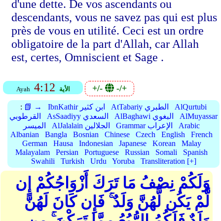
d'une dette. De vos ascendants ou
descendants, vous ne savez pas qui est plus
près de vous en utilité. Ceci est un ordre
obligatoire de la part d'Allah, car Allah
est, certes, Omniscient et Sage .
4:12
+/-
-/+
الأية
Ayah
AlQurtubi
AtTabariy الطبري
IbnKathir ابن كثير
📗 →
:
AlMuyassar
AlBaghawi البغوي
AsSaadiyy السعدي
القرطوبي
Arabic
Grammar الإعراب
AlJalalain الجلالين
الميسر
Albanian
Bangla
Bosnian
Chinese
Czech
English
French
German
Hausa
Indonesian
Japanese
Korean
Malay
Malayalam
Persian
Portuguese
Russian
Somali
Spanish
Swahili
Turkish
Urdu
Yoruba
Transliteration [+]
وَلَكُمْ نِصْفُ مَا تَرَكَ أَزْوَاجُكُمْ إِن
لَّمْ يَكُن لَّهُنَّ وَلَدٌ ۚ فَإِن كَانَ لَهُنَّ
وَلَدٌ فَلَكُمُ الرُّبُعُ مِمَّا تَرَكْنَ ۚ مِن