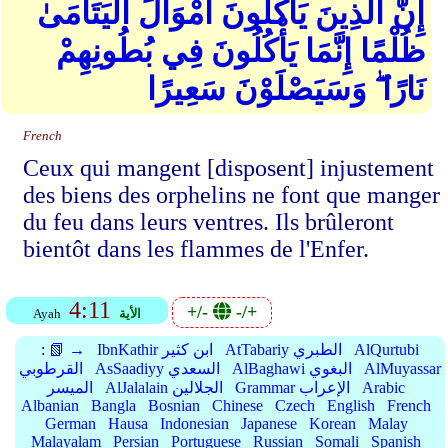
إِنَّ الَّذِينَ يَأْكُلُونَ أَمْوَالَ الْيَتَامَىٰ
ظُلْمًا إِنَّمَا يَأْكُلُونَ فِي بُطُونِهِمْ
نَارًا ۖ وَسَيَصْلَوْنَ سَعِيرًا
French
Ceux qui mangent [disposent] injustement
des biens des orphelins ne font que manger
du feu dans leurs ventres. Ils brûleront
bientôt dans les flammes de l'Enfer.
4:11
+/-
-/+
الأية
Ayah
AlQurtubi
AtTabariy الطبري
IbnKathir ابن كثير
📗 →
:
AlMuyassar
AlBaghawi البغوي
AsSaadiyy السعدي
القرطوبي
Arabic
Grammar الإعراب
AlJalalain الجلالين
الميسر
Albanian
Bangla
Bosnian
Chinese
Czech
English
French
German
Hausa
Indonesian
Japanese
Korean
Malay
Malayalam
Persian
Portuguese
Russian
Somali
Spanish