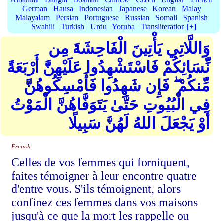
German
Hausa
Indonesian
Japanese
Korean
Malay
Malayalam
Persian
Portuguese
Russian
Somali
Spanish
Swahili
Turkish
Urdu
Yoruba
Transliteration [+]
وَاللَّاتِي يَأْتِينَ الْفَاحِشَةَ مِن
نِّسَائِكُمْ فَاسْتَشْهِدُوا عَلَيْهِنَّ أَرْبَعَةً
مِّنكُمْ ۖ فَإِن شَهِدُوا فَأَمْسِكُوهُنَّ
فِي الْبُيُوتِ حَتَّىٰ يَتَوَفَّاهُنَّ الْمَوْتُ
أَوْ يَجْعَلَ اللهُ لَهُنَّ سَبِيلًا
French
Celles de vos femmes qui forniquent,
faites témoigner à leur encontre quatre
d'entre vous. S'ils témoignent, alors
confinez ces femmes dans vos maisons
jusqu'à ce que la mort les rappelle ou