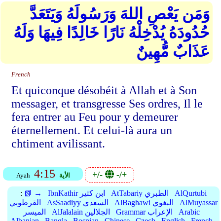
وَمَن يَعْصِ اللهَ وَرَسُولَهُ وَيَتَعَدَّ
حُدُودَهُ يُدْخِلْهُ نَارًا خَالِدًا فِيهَا وَلَهُ
عَذَابٌ مُّهِينٌ
French
Et quiconque désobéit à Allah et à Son
messager, et transgresse Ses ordres, Il le
fera entrer au Feu pour y demeurer
éternellement. Et celui-là aura un
chtiment avilissant.
4:15
+/-
-/+
الأية
Ayah
AlQurtubi
AtTabariy الطبري
IbnKathir ابن كثير
📗 →
:
AlMuyassar
AlBaghawi البغوي
AsSaadiyy السعدي
القرطوبي
Arabic
Grammar الإعراب
AlJalalain الجلالين
الميسر
Albanian
Bangla
Bosnian
Chinese
Czech
English
French