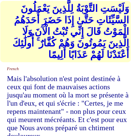
وَلَيْسَتِ التَّوْبَةُ لِلَّذِينَ يَعْمَلُونَ
السَّيِّئَاتِ حَتَّىٰ إِذَا حَضَرَ أَحَدَهُمُ
الْمَوْتُ قَالَ إِنِّي تُبْتُ الْآنَ وَلَا
الَّذِينَ يَمُوتُونَ وَهُمْ كُفَّارٌ ۚ أُولَٰئِكَ
أَعْتَدْنَا لَهُمْ عَذَابًا أَلِيمًا
French
Mais l'absolution n'est point destinée à
ceux qui font de mauvaises actions
jusqu'au moment où la mort se présente à
l'un d'eux, et qui s'écrie : "Certes, je me
repens maintenant" - non plus pour ceux
qui meurent mécréants. Et c'est pour eux
que Nous avons préparé un chtiment