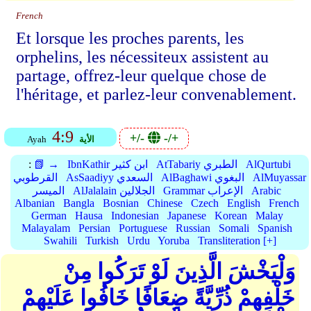
French
Et lorsque les proches parents, les
orphelins, les nécessiteux assistent au
partage, offrez-leur quelque chose de
l'héritage, et parlez-leur convenablement.
4:9
+/-
-/+
الأية
Ayah
AlQurtubi
AtTabariy الطبري
IbnKathir ابن كثير
📗 →
:
AlMuyassar
AlBaghawi البغوي
AsSaadiyy السعدي
القرطوبي
Arabic
Grammar الإعراب
AlJalalain الجلالين
الميسر
Albanian
Bangla
Bosnian
Chinese
Czech
English
French
German
Hausa
Indonesian
Japanese
Korean
Malay
Malayalam
Persian
Portuguese
Russian
Somali
Spanish
Swahili
Turkish
Urdu
Yoruba
Transliteration [+]
وَلْيَخْشَ الَّذِينَ لَوْ تَرَكُوا مِنْ
خَلْفِهِمْ ذُرِّيَّةً ضِعَافًا خَافُوا عَلَيْهِمْ