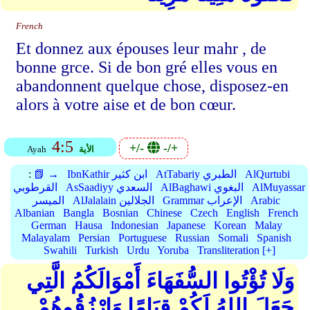
French
Et donnez aux épouses leur mahr , de
bonne grce. Si de bon gré elles vous en
abandonnent quelque chose, disposez-en
alors à votre aise et de bon cœur.
4:5
+/-
-/+
الأية
Ayah
AlQurtubi
AtTabariy الطبري
IbnKathir ابن كثير
📗 →
:
AlMuyassar
AlBaghawi البغوي
AsSaadiyy السعدي
القرطوبي
Arabic
Grammar الإعراب
AlJalalain الجلالين
الميسر
Albanian
Bangla
Bosnian
Chinese
Czech
English
French
German
Hausa
Indonesian
Japanese
Korean
Malay
Malayalam
Persian
Portuguese
Russian
Somali
Spanish
Swahili
Turkish
Urdu
Yoruba
Transliteration [+]
وَلَا تُؤْتُوا السُّفَهَاءَ أَمْوَالَكُمُ الَّتِي
جَعَلَ اللهُ لَكُمْ قِيَامًا وَارْزُقُوهُمْ