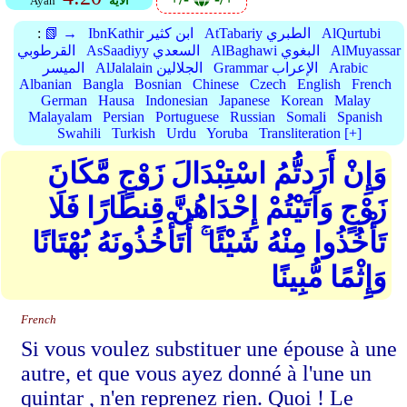
الأية
Ayah
AlQurtubi
AtTabariy الطبري
IbnKathir ابن كثير
📗 →
:
AlMuyassar
AlBaghawi البغوي
AsSaadiyy السعدي
القرطوبي
Arabic
Grammar الإعراب
AlJalalain الجلالين
الميسر
Albanian
Bangla
Bosnian
Chinese
Czech
English
French
German
Hausa
Indonesian
Japanese
Korean
Malay
Malayalam
Persian
Portuguese
Russian
Somali
Spanish
Swahili
Turkish
Urdu
Yoruba
Transliteration [+]
وَإِنْ أَرَدتُّمُ اسْتِبْدَالَ زَوْجٍ مَّكَانَ
زَوْجٍ وَآتَيْتُمْ إِحْدَاهُنَّ قِنطَارًا فَلَا
تَأْخُذُوا مِنْهُ شَيْئًا ۚ أَتَأْخُذُونَهُ بُهْتَانًا
وَإِثْمًا مُّبِينًا
French
Si vous voulez substituer une épouse à une
autre, et que vous ayez donné à l'une un
quintar , n'en reprenez rien. Quoi ! Le