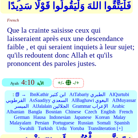
فَلْيَتَّقُوا اللهَ وَلْيَقُولُوا قَوْلًا سَدِيدًا
French
Que la crainte saisisse ceux qui
laisseraient après eux une descendance
faible , et qui seraient inquiets à leur sujet;
qu'ils redoutent donc Allah et qu'ils
prononcent des paroles justes.
4:10
+/-
-/+
الأية
Ayah
AlQurtubi
AtTabariy الطبري
IbnKathir ابن كثير
📗 →
:
AlMuyassar
AlBaghawi البغوي
AsSaadiyy السعدي
القرطوبي
Arabic
Grammar الإعراب
AlJalalain الجلالين
الميسر
Albanian
Bangla
Bosnian
Chinese
Czech
English
French
German
Hausa
Indonesian
Japanese
Korean
Malay
Malayalam
Persian
Portuguese
Russian
Somali
Spanish
Swahili
Turkish
Urdu
Yoruba
Transliteration [+]