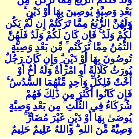
بَعْدِ وَصِيَّةٍ يُوصِينَ بِهَا أَوْ دَيْنٍ ۚ
وَلَهُنَّ الرُّبُعُ مِمَّا تَرَكْتُمْ إِن لَّمْ يَكُن
لَّكُمْ وَلَدٌ ۚ فَإِن كَانَ لَكُمْ وَلَدٌ فَلَهُنَّ
الثُّمُنُ مِمَّا تَرَكْتُم ۚ مِّن بَعْدِ وَصِيَّةٍ
تُوصُونَ بِهَا أَوْ دَيْنٍ ۗ وَإِن كَانَ رَجُلٌ
يُورَثُ كَلَالَةً أَوِ امْرَأَةٌ وَلَهُ أَخٌ أَوْ
أُخْتٌ فَلِكُلِّ وَاحِدٍ مِّنْهُمَا السُّدُسُ ۚ
فَإِن كَانُوا أَكْثَرَ مِن ذَٰلِكَ فَهُمْ
شُرَكَاءُ فِي الثُّلُثِ ۚ مِن بَعْدِ وَصِيَّةٍ
يُوصَىٰ بِهَا أَوْ دَيْنٍ غَيْرَ مُضَارٍّ ۚ
وَصِيَّةً مِّنَ اللهِ ۗ وَاللهُ عَلِيمٌ حَلِيمٌ