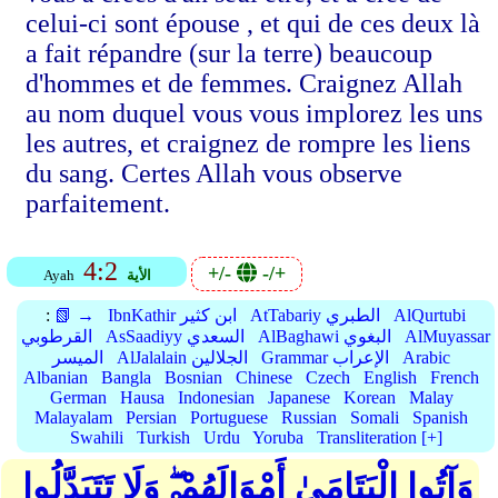
celui-ci sont épouse , et qui de ces deux là
a fait répandre (sur la terre) beaucoup
d'hommes et de femmes. Craignez Allah
au nom duquel vous vous implorez les uns
les autres, et craignez de rompre les liens
du sang. Certes Allah vous observe
parfaitement.
4:2
+/-
-/+
الأية
Ayah
AlQurtubi
AtTabariy الطبري
IbnKathir ابن كثير
📗 →
:
AlMuyassar
AlBaghawi البغوي
AsSaadiyy السعدي
القرطوبي
Arabic
Grammar الإعراب
AlJalalain الجلالين
الميسر
Albanian
Bangla
Bosnian
Chinese
Czech
English
French
German
Hausa
Indonesian
Japanese
Korean
Malay
Malayalam
Persian
Portuguese
Russian
Somali
Spanish
Swahili
Turkish
Urdu
Yoruba
Transliteration [+]
وَآتُوا الْيَتَامَىٰ أَمْوَالَهُمْ ۖ وَلَا تَتَبَدَّلُوا