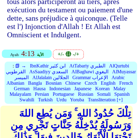
tous alors participeront au tiers, après
exécution du testament ou paiement d'une
dette, sans préjudice à quiconque. (Telle
est l') Injonction d'Allah ! Et Allah est
Omniscient et Indulgent.
4:13
+/-
-/+
الأية
Ayah
AlQurtubi
AtTabariy الطبري
IbnKathir ابن كثير
📗 →
:
AlMuyassar
AlBaghawi البغوي
AsSaadiyy السعدي
القرطوبي
Arabic
Grammar الإعراب
AlJalalain الجلالين
الميسر
Albanian
Bangla
Bosnian
Chinese
Czech
English
French
German
Hausa
Indonesian
Japanese
Korean
Malay
Malayalam
Persian
Portuguese
Russian
Somali
Spanish
Swahili
Turkish
Urdu
Yoruba
Transliteration [+]
تِلْكَ حُدُودُ اللهِ ۚ وَمَن يُطِعِ اللهَ
وَرَسُولَهُ يُدْخِلْهُ جَنَّاتٍ تَجْرِي مِن
تَحْتِهَا الْأَنْهَارُ خَالِدِينَ فِيهَا ۚ وَذَٰلِكَ