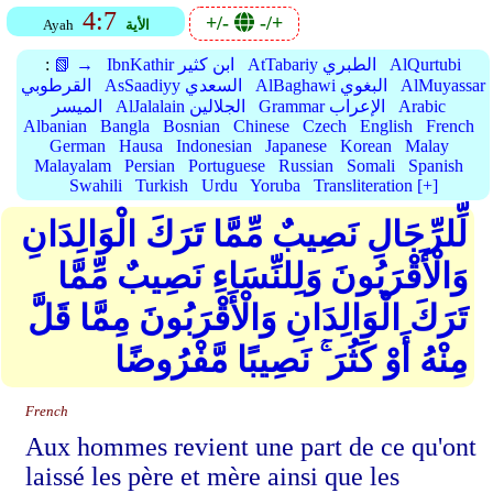
4:7
+/-
-/+
الأية
Ayah
AlQurtubi
AtTabariy الطبري
IbnKathir ابن كثير
📗 →
:
AlMuyassar
AlBaghawi البغوي
AsSaadiyy السعدي
القرطوبي
Arabic
Grammar الإعراب
AlJalalain الجلالين
الميسر
Albanian
Bangla
Bosnian
Chinese
Czech
English
French
German
Hausa
Indonesian
Japanese
Korean
Malay
Malayalam
Persian
Portuguese
Russian
Somali
Spanish
Swahili
Turkish
Urdu
Yoruba
Transliteration [+]
لِّلرِّجَالِ نَصِيبٌ مِّمَّا تَرَكَ الْوَالِدَانِ
وَالْأَقْرَبُونَ وَلِلنِّسَاءِ نَصِيبٌ مِّمَّا
تَرَكَ الْوَالِدَانِ وَالْأَقْرَبُونَ مِمَّا قَلَّ
مِنْهُ أَوْ كَثُرَ ۚ نَصِيبًا مَّفْرُوضًا
French
Aux hommes revient une part de ce qu'ont
laissé les père et mère ainsi que les