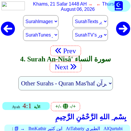
Khams, 21 Safar 1448 AH
→ ←
Thursday,
August 06, 2026
Prev
4. Surah An-Nisâ' سورة النساء
Next
4:1
+/-
-/+
الأية
Ayah
بِسْم ِ اللهِ الرَّحْمَٰنِ الرَّحِيمِ
AlQurtubi
AtTabariy الطبري
IbnKathir ابن كثير
📗 →
: