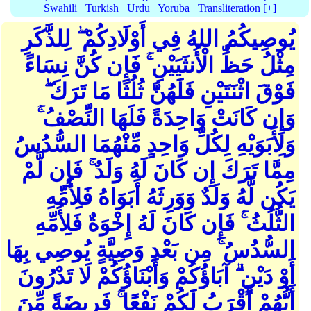
Swahili
Turkish
Urdu
Yoruba
Transliteration [+]
يُوصِيكُمُ اللهُ فِي أَوْلَادِكُمْ ۖ لِلذَّكَرِ
مِثْلُ حَظِّ الْأُنثَيَيْنِ ۚ فَإِن كُنَّ نِسَاءً
فَوْقَ اثْنَتَيْنِ فَلَهُنَّ ثُلُثَا مَا تَرَكَ ۖ
وَإِن كَانَتْ وَاحِدَةً فَلَهَا النِّصْفُ ۚ
وَلِأَبَوَيْهِ لِكُلِّ وَاحِدٍ مِّنْهُمَا السُّدُسُ
مِمَّا تَرَكَ إِن كَانَ لَهُ وَلَدٌ ۚ فَإِن لَّمْ
يَكُن لَّهُ وَلَدٌ وَوَرِثَهُ أَبَوَاهُ فَلِأُمِّهِ
الثُّلُثُ ۚ فَإِن كَانَ لَهُ إِخْوَةٌ فَلِأُمِّهِ
السُّدُسُ ۚ مِن بَعْدِ وَصِيَّةٍ يُوصِي بِهَا
أَوْ دَيْنٍ ۗ آبَاؤُكُمْ وَأَبْنَاؤُكُمْ لَا تَدْرُونَ
أَيُّهُمْ أَقْرَبُ لَكُمْ نَفْعًا ۚ فَرِيضَةً مِّنَ