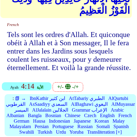
الْفَوْزُ الْعَظِيمُ
French
Tels sont les ordres d'Allah. Et quiconque
obéit à Allah et à Son messager, Il le fera
entrer dans les Jardins sous lesquels
coulent les ruisseaux, pour y demeurer
éternellement. Et voilà la grande réussite.
4:14
+/-
-/+
الأية
Ayah
AlQurtubi
AtTabariy الطبري
IbnKathir ابن كثير
📗 →
:
AlMuyassar
AlBaghawi البغوي
AsSaadiyy السعدي
القرطوبي
Arabic
Grammar الإعراب
AlJalalain الجلالين
الميسر
Albanian
Bangla
Bosnian
Chinese
Czech
English
French
German
Hausa
Indonesian
Japanese
Korean
Malay
Malayalam
Persian
Portuguese
Russian
Somali
Spanish
Swahili
Turkish
Urdu
Yoruba
Transliteration [+]