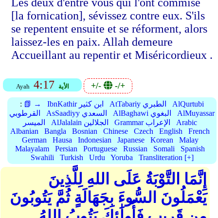
Les deux d'entre vous qui l'ont commise
[la fornication], sévissez contre eux. S'ils
se repentent ensuite et se réforment, alors
laissez-les en paix. Allah demeure
Accueillant au repentir et Miséricordieux .
4:17
+/-
-/+
الأية
Ayah
AlQurtubi
AtTabariy الطبري
IbnKathir ابن كثير
📗 →
:
AlMuyassar
AlBaghawi البغوي
AsSaadiyy السعدي
القرطوبي
Arabic
Grammar الإعراب
AlJalalain الجلالين
الميسر
Albanian
Bangla
Bosnian
Chinese
Czech
English
French
German
Hausa
Indonesian
Japanese
Korean
Malay
Malayalam
Persian
Portuguese
Russian
Somali
Spanish
Swahili
Turkish
Urdu
Yoruba
Transliteration [+]
إِنَّمَا التَّوْبَةُ عَلَى اللهِ لِلَّذِينَ
يَعْمَلُونَ السُّوءَ بِجَهَالَةٍ ثُمَّ يَتُوبُونَ
مِن قَرِيبٍ فَأُولَٰئِكَ يَتُوبُ اللهُ