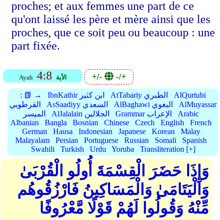
proches; et aux femmes une part de ce
qu'ont laissé les père et mère ainsi que les
proches, que ce soit peu ou beaucoup : une
part fixée.
4:8
+/-
-/+
الأية
Ayah
AlQurtubi
AtTabariy الطبري
IbnKathir ابن كثير
📗 →
:
AlMuyassar
AlBaghawi البغوي
AsSaadiyy السعدي
القرطوبي
Arabic
Grammar الإعراب
AlJalalain الجلالين
الميسر
Albanian
Bangla
Bosnian
Chinese
Czech
English
French
German
Hausa
Indonesian
Japanese
Korean
Malay
Malayalam
Persian
Portuguese
Russian
Somali
Spanish
Swahili
Turkish
Urdu
Yoruba
Transliteration [+]
وَإِذَا حَضَرَ الْقِسْمَةَ أُولُو الْقُرْبَىٰ
وَالْيَتَامَىٰ وَالْمَسَاكِينُ فَارْزُقُوهُم
مِّنْهُ وَقُولُوا لَهُمْ قَوْلًا مَّعْرُوفًا