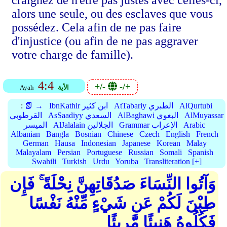
craignez de n'être pas justes avec celles-ci,
alors une seule, ou des esclaves que vous
possédez. Cela afin de ne pas faire
d'injustice (ou afin de ne pas aggraver
votre charge de famille).
4:4
+/-
-/+
الأية
Ayah
AlQurtubi
AtTabariy الطبري
IbnKathir ابن كثير
📗 →
:
AlMuyassar
AlBaghawi البغوي
AsSaadiyy السعدي
القرطوبي
Arabic
Grammar الإعراب
AlJalalain الجلالين
الميسر
Albanian
Bangla
Bosnian
Chinese
Czech
English
French
German
Hausa
Indonesian
Japanese
Korean
Malay
Malayalam
Persian
Portuguese
Russian
Somali
Spanish
Swahili
Turkish
Urdu
Yoruba
Transliteration [+]
وَآتُوا النِّسَاءَ صَدُقَاتِهِنَّ نِحْلَةً ۚ فَإِن
طِبْنَ لَكُمْ عَن شَيْءٍ مِّنْهُ نَفْسًا
فَكُلُوهُ هَنِيئًا مَّرِيئًا