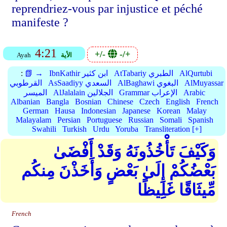
reprendriez-vous par injustice et péché
manifeste ?
4:21
+/-
-/+
الأية
Ayah
AlQurtubi
AtTabariy الطبري
IbnKathir ابن كثير
📗 →
:
AlMuyassar
AlBaghawi البغوي
AsSaadiyy السعدي
القرطوبي
Arabic
Grammar الإعراب
AlJalalain الجلالين
الميسر
Albanian
Bangla
Bosnian
Chinese
Czech
English
French
German
Hausa
Indonesian
Japanese
Korean
Malay
Malayalam
Persian
Portuguese
Russian
Somali
Spanish
Swahili
Turkish
Urdu
Yoruba
Transliteration [+]
وَكَيْفَ تَأْخُذُونَهُ وَقَدْ أَفْضَىٰ
بَعْضُكُمْ إِلَىٰ بَعْضٍ وَأَخَذْنَ مِنكُم
مِّيثَاقًا غَلِيظًا
French