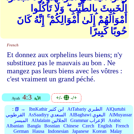
الْخَبِيثَ بِالطَّيِّبِ ۖ وَلَا تَأْكُلُوا
أَمْوَالَهُمْ إِلَىٰ أَمْوَالِكُمْ ۚ إِنَّهُ كَانَ
حُوبًا كَبِيرًا
French
Et donnez aux orphelins leurs biens; n'y
substituez pas le mauvais au bon . Ne
mangez pas leurs biens avec les vôtres :
c'est vraiment un grand péché.
4:3
+/-
-/+
الأية
Ayah
AlQurtubi
AtTabariy الطبري
IbnKathir ابن كثير
📗 →
:
AlMuyassar
AlBaghawi البغوي
AsSaadiyy السعدي
القرطوبي
Arabic
Grammar الإعراب
AlJalalain الجلالين
الميسر
Albanian
Bangla
Bosnian
Chinese
Czech
English
French
German
Hausa
Indonesian
Japanese
Korean
Malay