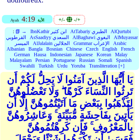
douloureux.
4:19
+/-
-/+
الأية
Ayah
AlQurtubi
AtTabariy الطبري
IbnKathir ابن كثير
📗 →
:
AlMuyassar
AlBaghawi البغوي
AsSaadiyy السعدي
القرطوبي
Arabic
Grammar الإعراب
AlJalalain الجلالين
الميسر
Albanian
Bangla
Bosnian
Chinese
Czech
English
French
German
Hausa
Indonesian
Japanese
Korean
Malay
Malayalam
Persian
Portuguese
Russian
Somali
Spanish
Swahili
Turkish
Urdu
Yoruba
Transliteration [+]
يَا أَيُّهَا الَّذِينَ آمَنُوا لَا يَحِلُّ لَكُمْ أَن
تَرِثُوا النِّسَاءَ كَرْهًا ۖ وَلَا تَعْضُلُوهُنَّ
لِتَذْهَبُوا بِبَعْضِ مَا آتَيْتُمُوهُنَّ إِلَّا أَن
يَأْتِينَ بِفَاحِشَةٍ مُّبَيِّنَةٍ ۚ وَعَاشِرُوهُنَّ
بِالْمَعْرُوفِ ۚ فَإِن كَرِهْتُمُوهُنَّ
فَعَسَىٰ أَن تَكْرَهُوا شَيْئًا وَيَجْعَلَ