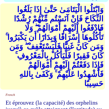
وَابْتَلُوا الْيَتَامَىٰ حَتَّىٰ إِذَا بَلَغُوا
النِّكَاحَ فَإِنْ آنَسْتُم مِّنْهُمْ رُشْدًا
فَادْفَعُوا إِلَيْهِمْ أَمْوَالَهُمْ ۖ وَلَا
تَأْكُلُوهَا إِسْرَافًا وَبِدَارًا أَن يَكْبَرُوا ۚ
وَمَن كَانَ غَنِيًّا فَلْيَسْتَعْفِفْ ۖ وَمَن
كَانَ فَقِيرًا فَلْيَأْكُلْ بِالْمَعْرُوفِ ۚ
فَإِذَا دَفَعْتُمْ إِلَيْهِمْ أَمْوَالَهُمْ
فَأَشْهِدُوا عَلَيْهِمْ ۚ وَكَفَىٰ بِاللهِ
حَسِيبًا
French
Et éprouvez (la capacité) des orphelins