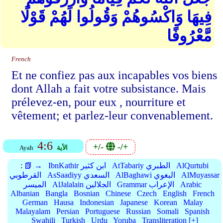
فِيهَا وَاكْسُوهُمْ وَقُولُوا لَهُمْ قَوْلًا
مَّعْرُوفًا
French
Et ne confiez pas aux incapables vos biens
dont Allah a fait votre subsistance. Mais
prélevez-en, pour eux , nourriture et
vêtement; et parlez-leur convenablement.
4:6
+/-
-/+
الأية
Ayah
AlQurtubi
AtTabariy الطبري
IbnKathir ابن كثير
📗 →
:
AlMuyassar
AlBaghawi البغوي
AsSaadiyy السعدي
القرطوبي
Arabic
Grammar الإعراب
AlJalalain الجلالين
الميسر
Albanian
Bangla
Bosnian
Chinese
Czech
English
French
German
Hausa
Indonesian
Japanese
Korean
Malay
Malayalam
Persian
Portuguese
Russian
Somali
Spanish
Swahili
Turkish
Urdu
Yoruba
Transliteration [+]