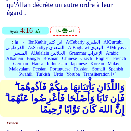
qu'Allah décrète un autre ordre à leur
égard .
4:16
+/-
-/+
الأية
Ayah
AlQurtubi
AtTabariy الطبري
IbnKathir ابن كثير
📗 →
:
AlMuyassar
AlBaghawi البغوي
AsSaadiyy السعدي
القرطوبي
Arabic
Grammar الإعراب
AlJalalain الجلالين
الميسر
Albanian
Bangla
Bosnian
Chinese
Czech
English
French
German
Hausa
Indonesian
Japanese
Korean
Malay
Malayalam
Persian
Portuguese
Russian
Somali
Spanish
Swahili
Turkish
Urdu
Yoruba
Transliteration [+]
وَاللَّذَانِ يَأْتِيَانِهَا مِنكُمْ فَآذُوهُمَا ۖ
فَإِن تَابَا وَأَصْلَحَا فَأَعْرِضُوا عَنْهُمَا ۗ
إِنَّ اللهَ كَانَ تَوَّابًا رَّحِيمًا
French