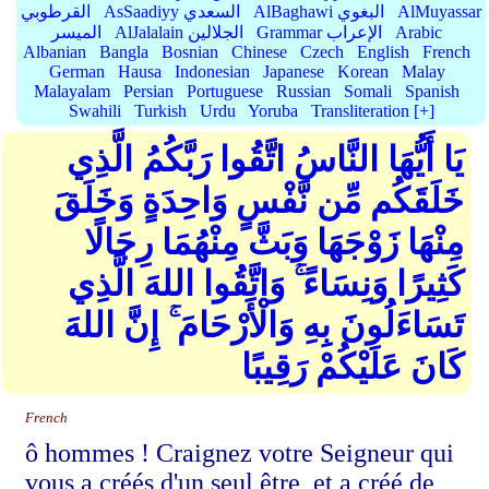
AlMuyassar
AlBaghawi البغوي
AsSaadiyy السعدي
القرطوبي
Arabic
Grammar الإعراب
AlJalalain الجلالين
الميسر
Albanian
Bangla
Bosnian
Chinese
Czech
English
French
German
Hausa
Indonesian
Japanese
Korean
Malay
Malayalam
Persian
Portuguese
Russian
Somali
Spanish
Swahili
Turkish
Urdu
Yoruba
Transliteration [+]
يَا أَيُّهَا النَّاسُ اتَّقُوا رَبَّكُمُ الَّذِي
خَلَقَكُم مِّن نَّفْسٍ وَاحِدَةٍ وَخَلَقَ
مِنْهَا زَوْجَهَا وَبَثَّ مِنْهُمَا رِجَالًا
كَثِيرًا وَنِسَاءً ۚ وَاتَّقُوا اللهَ الَّذِي
تَسَاءَلُونَ بِهِ وَالْأَرْحَامَ ۚ إِنَّ اللهَ
كَانَ عَلَيْكُمْ رَقِيبًا
French
ô hommes ! Craignez votre Seigneur qui
vous a créés d'un seul être, et a créé de