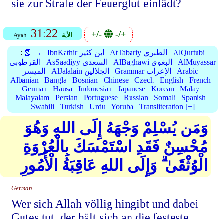
sie zur Strafe der Feuerglut einlädt?
31:22
+/-
-/+
الأية
Ayah
AlQurtubi
AtTabariy الطبري
IbnKathir ابن كثير
📗 →
:
AlMuyassar
AlBaghawi البغوي
AsSaadiyy السعدي
القرطوبي
Arabic
Grammar الإعراب
AlJalalain الجلالين
الميسر
Albanian
Bangla
Bosnian
Chinese
Czech
English
French
German
Hausa
Indonesian
Japanese
Korean
Malay
Malayalam
Persian
Portuguese
Russian
Somali
Spanish
Swahili
Turkish
Urdu
Yoruba
Transliteration [+]
وَمَن يُسْلِمْ وَجْهَهُ إِلَى اللهِ وَهُوَ
مُحْسِنٌ فَقَدِ اسْتَمْسَكَ بِالْعُرْوَةِ
الْوُثْقَىٰ ۗ وَإِلَى اللهِ عَاقِبَةُ الْأُمُورِ
German
Wer sich Allah völlig hingibt und dabei
Gutes tut, der hält sich an die festeste