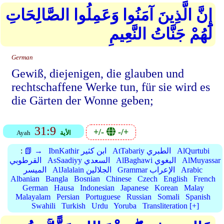
إِنَّ الَّذِينَ آمَنُوا وَعَمِلُوا الصَّالِحَاتِ
لَهُمْ جَنَّاتُ النَّعِيمِ
German
Gewiß, diejenigen, die glauben und
rechtschaffene Werke tun, für sie wird es
die Gärten der Wonne geben;
31:9
+/-
-/+
الأية
Ayah
AlQurtubi
AtTabariy الطبري
IbnKathir ابن كثير
📗 →
:
AlMuyassar
AlBaghawi البغوي
AsSaadiyy السعدي
القرطوبي
Arabic
Grammar الإعراب
AlJalalain الجلالين
الميسر
Albanian
Bangla
Bosnian
Chinese
Czech
English
French
German
Hausa
Indonesian
Japanese
Korean
Malay
Malayalam
Persian
Portuguese
Russian
Somali
Spanish
Swahili
Turkish
Urdu
Yoruba
Transliteration [+]