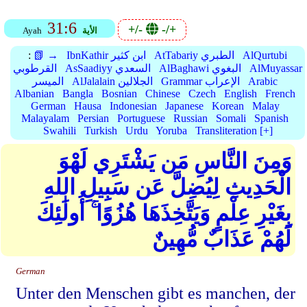
31:6
+/-
-/+
الأية
Ayah
AlQurtubi
AtTabariy الطبري
IbnKathir ابن كثير
📗 →
:
AlMuyassar
AlBaghawi البغوي
AsSaadiyy السعدي
القرطوبي
Arabic
Grammar الإعراب
AlJalalain الجلالين
الميسر
Albanian
Bangla
Bosnian
Chinese
Czech
English
French
German
Hausa
Indonesian
Japanese
Korean
Malay
Malayalam
Persian
Portuguese
Russian
Somali
Spanish
Swahili
Turkish
Urdu
Yoruba
Transliteration [+]
وَمِنَ النَّاسِ مَن يَشْتَرِي لَهْوَ
الْحَدِيثِ لِيُضِلَّ عَن سَبِيلِ اللهِ
بِغَيْرِ عِلْمٍ وَيَتَّخِذَهَا هُزُوًا ۚ أُولَٰئِكَ
لَهُمْ عَذَابٌ مُّهِينٌ
German
Unter den Menschen gibt es manchen, der