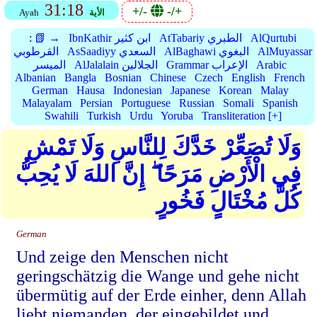
31:18
+/-
-/+
الأية
Ayah
AlQurtubi
AtTabariy الطبري
IbnKathir ابن كثير
📗 →
:
AlMuyassar
AlBaghawi البغوي
AsSaadiyy السعدي
القرطوبي
Arabic
Grammar الإعراب
AlJalalain الجلالين
الميسر
Albanian
Bangla
Bosnian
Chinese
Czech
English
French
German
Hausa
Indonesian
Japanese
Korean
Malay
Malayalam
Persian
Portuguese
Russian
Somali
Spanish
Swahili
Turkish
Urdu
Yoruba
Transliteration [+]
وَلَا تُصَعِّرْ خَدَّكَ لِلنَّاسِ وَلَا تَمْشِ
فِي الْأَرْضِ مَرَحًا ۖ إِنَّ اللهَ لَا يُحِبُّ
كُلَّ مُخْتَالٍ فَخُورٍ
German
Und zeige den Menschen nicht
geringschätzig die Wange und gehe nicht
übermütig auf der Erde einher, denn Allah
liebt niemanden, der eingebildet und