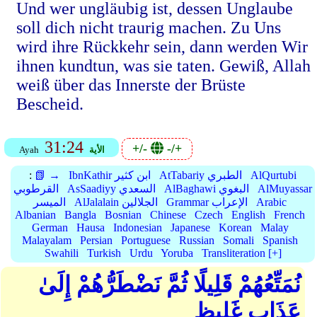
Und wer ungläubig ist, dessen Unglaube
soll dich nicht traurig machen. Zu Uns
wird ihre Rückkehr sein, dann werden Wir
ihnen kundtun, was sie taten. Gewiß, Allah
weiß über das Innerste der Brüste
Bescheid.
31:24
+/-
-/+
الأية
Ayah
AlQurtubi
AtTabariy الطبري
IbnKathir ابن كثير
📗 →
:
AlMuyassar
AlBaghawi البغوي
AsSaadiyy السعدي
القرطوبي
Arabic
Grammar الإعراب
AlJalalain الجلالين
الميسر
Albanian
Bangla
Bosnian
Chinese
Czech
English
French
German
Hausa
Indonesian
Japanese
Korean
Malay
Malayalam
Persian
Portuguese
Russian
Somali
Spanish
Swahili
Turkish
Urdu
Yoruba
Transliteration [+]
نُمَتِّعُهُمْ قَلِيلًا ثُمَّ نَضْطَرُّهُمْ إِلَىٰ
عَذَابٍ غَلِيظٍ