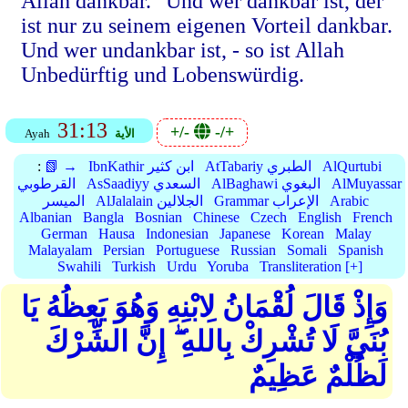
Allah dankbar." Und wer dankbar ist, der
ist nur zu seinem eigenen Vorteil dankbar.
Und wer undankbar ist, - so ist Allah
Unbedürftig und Lobenswürdig.
31:13
+/-
-/+
الأية
Ayah
AlQurtubi
AtTabariy الطبري
IbnKathir ابن كثير
📗 →
:
AlMuyassar
AlBaghawi البغوي
AsSaadiyy السعدي
القرطوبي
Arabic
Grammar الإعراب
AlJalalain الجلالين
الميسر
Albanian
Bangla
Bosnian
Chinese
Czech
English
French
German
Hausa
Indonesian
Japanese
Korean
Malay
Malayalam
Persian
Portuguese
Russian
Somali
Spanish
Swahili
Turkish
Urdu
Yoruba
Transliteration [+]
وَإِذْ قَالَ لُقْمَانُ لِابْنِهِ وَهُوَ يَعِظُهُ يَا
بُنَيَّ لَا تُشْرِكْ بِاللهِ ۖ إِنَّ الشِّرْكَ
لَظُلْمٌ عَظِيمٌ