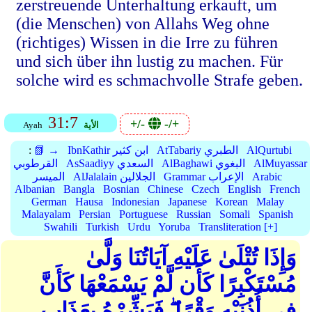
zerstreuende Unterhaltung erkauft, um
(die Menschen) von Allahs Weg ohne
(richtiges) Wissen in die Irre zu führen
und sich über ihn lustig zu machen. Für
solche wird es schmachvolle Strafe geben.
31:7
+/-
-/+
الأية
Ayah
AlQurtubi
AtTabariy الطبري
IbnKathir ابن كثير
📗 →
:
AlMuyassar
AlBaghawi البغوي
AsSaadiyy السعدي
القرطوبي
Arabic
Grammar الإعراب
AlJalalain الجلالين
الميسر
Albanian
Bangla
Bosnian
Chinese
Czech
English
French
German
Hausa
Indonesian
Japanese
Korean
Malay
Malayalam
Persian
Portuguese
Russian
Somali
Spanish
Swahili
Turkish
Urdu
Yoruba
Transliteration [+]
وَإِذَا تُتْلَىٰ عَلَيْهِ آيَاتُنَا وَلَّىٰ
مُسْتَكْبِرًا كَأَن لَّمْ يَسْمَعْهَا كَأَنَّ
فِي أُذُنَيْهِ وَقْرًا ۖ فَبَشِّرْهُ بِعَذَابٍ