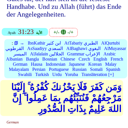
Handhabe. Und zu Allah (führt) das Ende
der Angelegenheiten.
31:23
+/-
-/+
الأية
Ayah
AlQurtubi
AtTabariy الطبري
IbnKathir ابن كثير
📗 →
:
AlMuyassar
AlBaghawi البغوي
AsSaadiyy السعدي
القرطوبي
Arabic
Grammar الإعراب
AlJalalain الجلالين
الميسر
Albanian
Bangla
Bosnian
Chinese
Czech
English
French
German
Hausa
Indonesian
Japanese
Korean
Malay
Malayalam
Persian
Portuguese
Russian
Somali
Spanish
Swahili
Turkish
Urdu
Yoruba
Transliteration [+]
وَمَن كَفَرَ فَلَا يَحْزُنكَ كُفْرُهُ ۚ إِلَيْنَا
مَرْجِعُهُمْ فَنُنَبِّئُهُم بِمَا عَمِلُوا ۚ إِنَّ
اللهَ عَلِيمٌ بِذَاتِ الصُّدُورِ
German