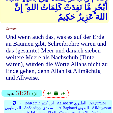
أَبْحُرٍ مَّا نَفِدَتْ كَلِمَاتُ اللهِ ۗ إِنَّ
اللهَ عَزِيزٌ حَكِيمٌ
German
Und wenn auch das, was es auf der Erde
an Bäumen gibt, Schreibrohre wären und
das (gesamte) Meer und danach sieben
weitere Meere als Nachschub (Tinte
wären), würden die Worte Allahs nicht zu
Ende gehen, denn Allah ist Allmächtig
und Allweise.
31:28
+/-
-/+
الأية
Ayah
AlQurtubi
AtTabariy الطبري
IbnKathir ابن كثير
📗 →
:
AlMuyassar
AlBaghawi البغوي
AsSaadiyy السعدي
القرطوبي
Arabic
Grammar الإعراب
AlJalalain الجلالين
الميسر