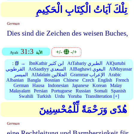
تِلْكَ آيَاتُ الْكِتَابِ الْحَكِيمِ
German
Dies sind die Zeichen des weisen Buches,
31:3
+/-
-/+
الأية
Ayah
AlQurtubi
AtTabariy الطبري
IbnKathir ابن كثير
📗 →
:
AlMuyassar
AlBaghawi البغوي
AsSaadiyy السعدي
القرطوبي
Arabic
Grammar الإعراب
AlJalalain الجلالين
الميسر
Albanian
Bangla
Bosnian
Chinese
Czech
English
French
German
Hausa
Indonesian
Japanese
Korean
Malay
Malayalam
Persian
Portuguese
Russian
Somali
Spanish
Swahili
Turkish
Urdu
Yoruba
Transliteration [+]
هُدًى وَرَحْمَةً لِّلْمُحْسِنِينَ
German
eine Rechtleitung und Barmherzigkeit für