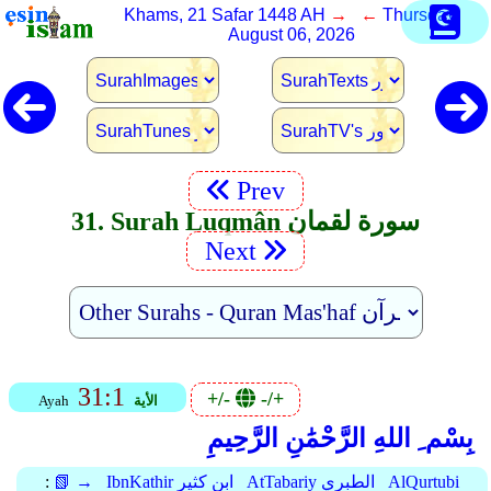
Khams, 21 Safar 1448 AH
→ ←
Thursday,
August 06, 2026
Prev
31. Surah Luqmân سورة لقمان
Next
31:1
+/-
-/+
الأية
Ayah
بِسْم ِ اللهِ الرَّحْمَٰنِ الرَّحِيمِ
AlQurtubi
AtTabariy الطبري
IbnKathir ابن كثير
📗 →
: