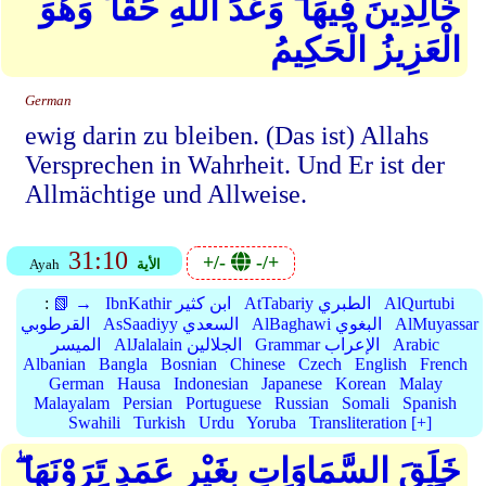
خَالِدِينَ فِيهَا ۖ وَعْدَ اللهِ حَقًّا ۚ وَهُوَ
الْعَزِيزُ الْحَكِيمُ
German
ewig darin zu bleiben. (Das ist) Allahs
Versprechen in Wahrheit. Und Er ist der
Allmächtige und Allweise.
31:10
+/-
-/+
الأية
Ayah
AlQurtubi
AtTabariy الطبري
IbnKathir ابن كثير
📗 →
:
AlMuyassar
AlBaghawi البغوي
AsSaadiyy السعدي
القرطوبي
Arabic
Grammar الإعراب
AlJalalain الجلالين
الميسر
Albanian
Bangla
Bosnian
Chinese
Czech
English
French
German
Hausa
Indonesian
Japanese
Korean
Malay
Malayalam
Persian
Portuguese
Russian
Somali
Spanish
Swahili
Turkish
Urdu
Yoruba
Transliteration [+]
خَلَقَ السَّمَاوَاتِ بِغَيْرِ عَمَدٍ تَرَوْنَهَا ۖ