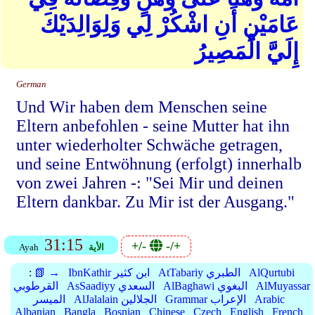
عَامَيْنِ أَنِ اشْكُرْ لِي وَلِوَالِدَيْكَ
إِلَيَّ الْمَصِيرُ
German
Und Wir haben dem Menschen seine
Eltern anbefohlen - seine Mutter hat ihn
unter wiederholter Schwäche getragen,
und seine Entwöhnung (erfolgt) innerhalb
von zwei Jahren -: "Sei Mir und deinen
Eltern dankbar. Zu Mir ist der Ausgang."
31:15
+/-
-/+
الأية
Ayah
AlQurtubi
AtTabariy الطبري
IbnKathir ابن كثير
📗 →
:
AlMuyassar
AlBaghawi البغوي
AsSaadiyy السعدي
القرطوبي
Arabic
Grammar الإعراب
AlJalalain الجلالين
الميسر
Albanian
Bangla
Bosnian
Chinese
Czech
English
French