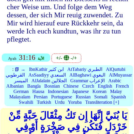
cher Weise um. Und folge dem Weg
dessen, der sich Mir reuig zuwendet. Zu
Mir wird hierauf eure Rückkehr sein, da
werde Ich euch kundtun, was ihr zu tun
pflegtet.
31:16
+/-
-/+
الأية
Ayah
AlQurtubi
AtTabariy الطبري
IbnKathir ابن كثير
📗 →
:
AlMuyassar
AlBaghawi البغوي
AsSaadiyy السعدي
القرطوبي
Arabic
Grammar الإعراب
AlJalalain الجلالين
الميسر
Albanian
Bangla
Bosnian
Chinese
Czech
English
French
German
Hausa
Indonesian
Japanese
Korean
Malay
Malayalam
Persian
Portuguese
Russian
Somali
Spanish
Swahili
Turkish
Urdu
Yoruba
Transliteration [+]
يَا بُنَيَّ إِنَّهَا إِن تَكُ مِثْقَالَ حَبَّةٍ مِّنْ
خَرْدَلٍ فَتَكُن فِي صَخْرَةٍ أَوْ فِي