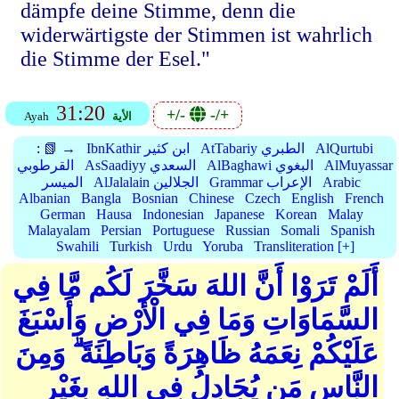
dämpfe deine Stimme, denn die
widerwärtigste der Stimmen ist wahrlich
die Stimme der Esel."
31:20
+/-
-/+
الأية
Ayah
AlQurtubi
AtTabariy الطبري
IbnKathir ابن كثير
📗 →
:
AlMuyassar
AlBaghawi البغوي
AsSaadiyy السعدي
القرطوبي
Arabic
Grammar الإعراب
AlJalalain الجلالين
الميسر
Albanian
Bangla
Bosnian
Chinese
Czech
English
French
German
Hausa
Indonesian
Japanese
Korean
Malay
Malayalam
Persian
Portuguese
Russian
Somali
Spanish
Swahili
Turkish
Urdu
Yoruba
Transliteration [+]
أَلَمْ تَرَوْا أَنَّ اللهَ سَخَّرَ لَكُم مَّا فِي
السَّمَاوَاتِ وَمَا فِي الْأَرْضِ وَأَسْبَغَ
عَلَيْكُمْ نِعَمَهُ ظَاهِرَةً وَبَاطِنَةً ۗ وَمِنَ
النَّاسِ مَن يُجَادِلُ فِي اللهِ بِغَيْرِ