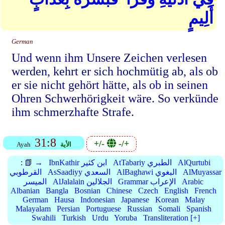
أَلِيمٍ
German
Und wenn ihm Unsere Zeichen verlesen
werden, kehrt er sich hochmütig ab, als ob
er sie nicht gehört hätte, als ob in seinen
Ohren Schwerhörigkeit wäre. So verkünde
ihm schmerzhafte Strafe.
31:8
+/-
-/+
الأية
Ayah
AlQurtubi
AtTabariy الطبري
IbnKathir ابن كثير
📗 →
:
AlMuyassar
AlBaghawi البغوي
AsSaadiyy السعدي
القرطوبي
Arabic
Grammar الإعراب
AlJalalain الجلالين
الميسر
Albanian
Bangla
Bosnian
Chinese
Czech
English
French
German
Hausa
Indonesian
Japanese
Korean
Malay
Malayalam
Persian
Portuguese
Russian
Somali
Spanish
Swahili
Turkish
Urdu
Yoruba
Transliteration [+]