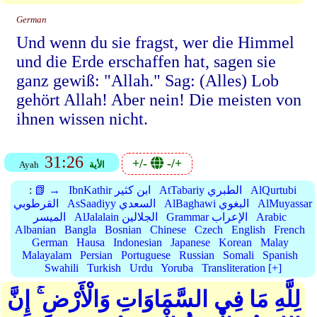
German
Und wenn du sie fragst, wer die Himmel
und die Erde erschaffen hat, sagen sie
ganz gewiß: "Allah." Sag: (Alles) Lob
gehört Allah! Aber nein! Die meisten von
ihnen wissen nicht.
31:26
+/-
-/+
الأية
Ayah
AlQurtubi
AtTabariy الطبري
IbnKathir ابن كثير
📗 →
:
AlMuyassar
AlBaghawi البغوي
AsSaadiyy السعدي
القرطوبي
Arabic
Grammar الإعراب
AlJalalain الجلالين
الميسر
Albanian
Bangla
Bosnian
Chinese
Czech
English
French
German
Hausa
Indonesian
Japanese
Korean
Malay
Malayalam
Persian
Portuguese
Russian
Somali
Spanish
Swahili
Turkish
Urdu
Yoruba
Transliteration [+]
لِلَّهِ مَا فِي السَّمَاوَاتِ وَالْأَرْضِ ۚ إِنَّ