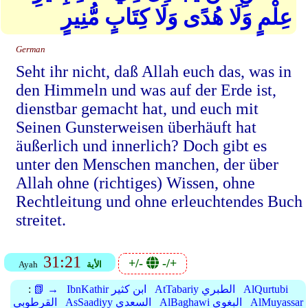
عِلْمٍ وَلَا هُدًى وَلَا كِتَابٍ مُّنِيرٍ
German
Seht ihr nicht, daß Allah euch das, was in
den Himmeln und was auf der Erde ist,
dienstbar gemacht hat, und euch mit
Seinen Gunsterweisen überhäuft hat
äußerlich und innerlich? Doch gibt es
unter den Menschen manchen, der über
Allah ohne (richtiges) Wissen, ohne
Rechtleitung und ohne erleuchtendes Buch
streitet.
31:21
+/-
-/+
الأية
Ayah
AlQurtubi
AtTabariy الطبري
IbnKathir ابن كثير
📗 →
:
AlMuyassar
AlBaghawi البغوي
AsSaadiyy السعدي
القرطوبي