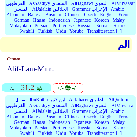
AlMuyassar
AlBaghawi البغوي
AsSaadiyy السعدي
القرطوبي
Arabic
Grammar الإعراب
AlJalalain الجلالين
الميسر
Albanian
Bangla
Bosnian
Chinese
Czech
English
French
German
Hausa
Indonesian
Japanese
Korean
Malay
Malayalam
Persian
Portuguese
Russian
Somali
Spanish
Swahili
Turkish
Urdu
Yoruba
Transliteration [+]
الم
German
Alif-Lam-Mim.
31:2
+/-
-/+
الأية
Ayah
AlQurtubi
AtTabariy الطبري
IbnKathir ابن كثير
📗 →
:
AlMuyassar
AlBaghawi البغوي
AsSaadiyy السعدي
القرطوبي
Arabic
Grammar الإعراب
AlJalalain الجلالين
الميسر
Albanian
Bangla
Bosnian
Chinese
Czech
English
French
German
Hausa
Indonesian
Japanese
Korean
Malay
Malayalam
Persian
Portuguese
Russian
Somali
Spanish
Swahili
Turkish
Urdu
Yoruba
Transliteration [+]