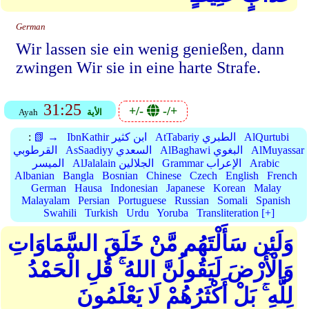
German
Wir lassen sie ein wenig genießen, dann
zwingen Wir sie in eine harte Strafe.
31:25
+/-
-/+
الأية
Ayah
AlQurtubi
AtTabariy الطبري
IbnKathir ابن كثير
📗 →
:
AlMuyassar
AlBaghawi البغوي
AsSaadiyy السعدي
القرطوبي
Arabic
Grammar الإعراب
AlJalalain الجلالين
الميسر
Albanian
Bangla
Bosnian
Chinese
Czech
English
French
German
Hausa
Indonesian
Japanese
Korean
Malay
Malayalam
Persian
Portuguese
Russian
Somali
Spanish
Swahili
Turkish
Urdu
Yoruba
Transliteration [+]
وَلَئِن سَأَلْتَهُم مَّنْ خَلَقَ السَّمَاوَاتِ
وَالْأَرْضَ لَيَقُولُنَّ اللهُ ۚ قُلِ الْحَمْدُ
لِلَّهِ ۚ بَلْ أَكْثَرُهُمْ لَا يَعْلَمُونَ