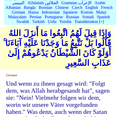
Arabic
Grammar الإعراب
AlJalalain الجلالين
الميسر
Albanian
Bangla
Bosnian
Chinese
Czech
English
French
German
Hausa
Indonesian
Japanese
Korean
Malay
Malayalam
Persian
Portuguese
Russian
Somali
Spanish
Swahili
Turkish
Urdu
Yoruba
Transliteration [+]
وَإِذَا قِيلَ لَهُمُ اتَّبِعُوا مَا أَنزَلَ اللهُ
قَالُوا بَلْ نَتَّبِعُ مَا وَجَدْنَا عَلَيْهِ آبَاءَنَا ۚ
أَوَلَوْ كَانَ الشَّيْطَانُ يَدْعُوهُمْ إِلَىٰ
عَذَابِ السَّعِيرِ
German
Und wenn zu ihnen gesagt wird: "Folgt
dem, was Allah herabgesandt hat", sagen
sie: "Nein! Vielmehr folgen wir dem,
worin wir unsere Väter vorgefunden
haben." Was denn, auch wenn der Satan