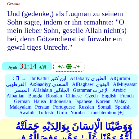
German
Und (gedenke,) als Luqman zu seinem
Sohn sagte, indem er ihn ermahnte: "O
mein lieber Sohn, geselle Allah nicht(s)
bei, denn Götzendienst ist fürwahr ein
gewal tiges Unrecht."
31:14
+/-
-/+
الأية
Ayah
AlQurtubi
AtTabariy الطبري
IbnKathir ابن كثير
📗 →
:
AlMuyassar
AlBaghawi البغوي
AsSaadiyy السعدي
القرطوبي
Arabic
Grammar الإعراب
AlJalalain الجلالين
الميسر
Albanian
Bangla
Bosnian
Chinese
Czech
English
French
German
Hausa
Indonesian
Japanese
Korean
Malay
Malayalam
Persian
Portuguese
Russian
Somali
Spanish
Swahili
Turkish
Urdu
Yoruba
Transliteration [+]
وَوَصَّيْنَا الْإِنسَانَ بِوَالِدَيْهِ حَمَلَتْهُ
أُمُّهُ وَهْنًا عَلَىٰ وَهْنٍ وَفِصَالُهُ فِي