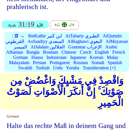
prahlerisch ist.
31:19
+/-
-/+
الأية
Ayah
AlQurtubi
AtTabariy الطبري
IbnKathir ابن كثير
📗 →
:
AlMuyassar
AlBaghawi البغوي
AsSaadiyy السعدي
القرطوبي
Arabic
Grammar الإعراب
AlJalalain الجلالين
الميسر
Albanian
Bangla
Bosnian
Chinese
Czech
English
French
German
Hausa
Indonesian
Japanese
Korean
Malay
Malayalam
Persian
Portuguese
Russian
Somali
Spanish
Swahili
Turkish
Urdu
Yoruba
Transliteration [+]
وَاقْصِدْ فِي مَشْيِكَ وَاغْضُضْ مِن
صَوْتِكَ ۚ إِنَّ أَنكَرَ الْأَصْوَاتِ لَصَوْتُ
الْحَمِيرِ
German
Halte das rechte Maß in deinem Gang und