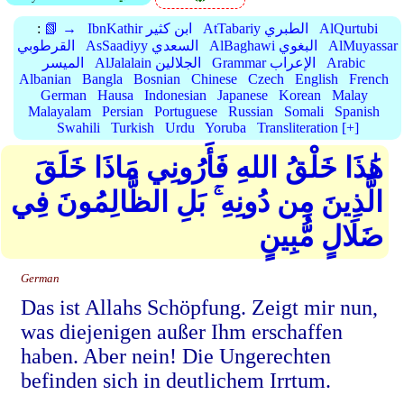
AlQurtubi
AtTabariy الطبري
IbnKathir ابن كثير
📗 →
:
AlMuyassar
AlBaghawi البغوي
AsSaadiyy السعدي
القرطوبي
Arabic
Grammar الإعراب
AlJalalain الجلالين
الميسر
Albanian
Bangla
Bosnian
Chinese
Czech
English
French
German
Hausa
Indonesian
Japanese
Korean
Malay
Malayalam
Persian
Portuguese
Russian
Somali
Spanish
Swahili
Turkish
Urdu
Yoruba
Transliteration [+]
هَٰذَا خَلْقُ اللهِ فَأَرُونِي مَاذَا خَلَقَ
الَّذِينَ مِن دُونِهِ ۚ بَلِ الظَّالِمُونَ فِي
ضَلَالٍ مُّبِينٍ
German
Das ist Allahs Schöpfung. Zeigt mir nun,
was diejenigen außer Ihm erschaffen
haben. Aber nein! Die Ungerechten
befinden sich in deutlichem Irrtum.