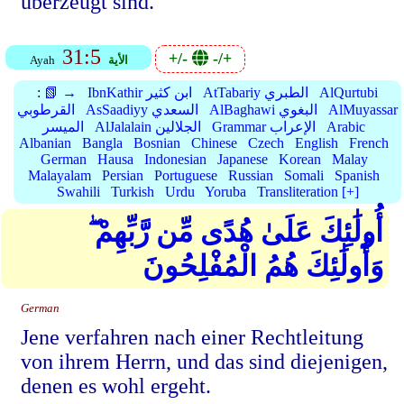
überzeugt sind.
31:5
+/-
-/+
الأية
Ayah
AlQurtubi
AtTabariy الطبري
IbnKathir ابن كثير
📗 →
:
AlMuyassar
AlBaghawi البغوي
AsSaadiyy السعدي
القرطوبي
Arabic
Grammar الإعراب
AlJalalain الجلالين
الميسر
Albanian
Bangla
Bosnian
Chinese
Czech
English
French
German
Hausa
Indonesian
Japanese
Korean
Malay
Malayalam
Persian
Portuguese
Russian
Somali
Spanish
Swahili
Turkish
Urdu
Yoruba
Transliteration [+]
أُولَٰئِكَ عَلَىٰ هُدًى مِّن رَّبِّهِمْ ۖ
وَأُولَٰئِكَ هُمُ الْمُفْلِحُونَ
German
Jene verfahren nach einer Rechtleitung
von ihrem Herrn, und das sind diejenigen,
denen es wohl ergeht.