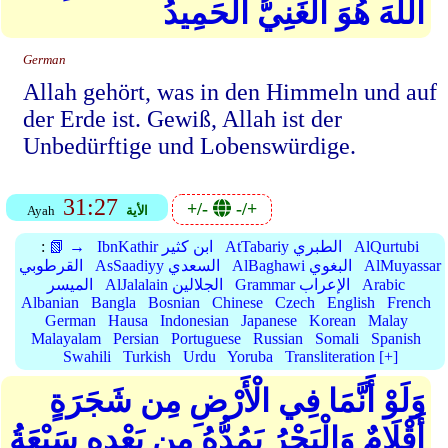
اللهَ هُوَ الْغَنِيُّ الْحَمِيدُ
German
Allah gehört, was in den Himmeln und auf
der Erde ist. Gewiß, Allah ist der
Unbedürftige und Lobenswürdige.
31:27
+/-
-/+
الأية
Ayah
AlQurtubi
AtTabariy الطبري
IbnKathir ابن كثير
📗 →
:
AlMuyassar
AlBaghawi البغوي
AsSaadiyy السعدي
القرطوبي
Arabic
Grammar الإعراب
AlJalalain الجلالين
الميسر
Albanian
Bangla
Bosnian
Chinese
Czech
English
French
German
Hausa
Indonesian
Japanese
Korean
Malay
Malayalam
Persian
Portuguese
Russian
Somali
Spanish
Swahili
Turkish
Urdu
Yoruba
Transliteration [+]
وَلَوْ أَنَّمَا فِي الْأَرْضِ مِن شَجَرَةٍ
أَقْلَامٌ وَالْبَحْرُ يَمُدُّهُ مِن بَعْدِهِ سَبْعَةُ