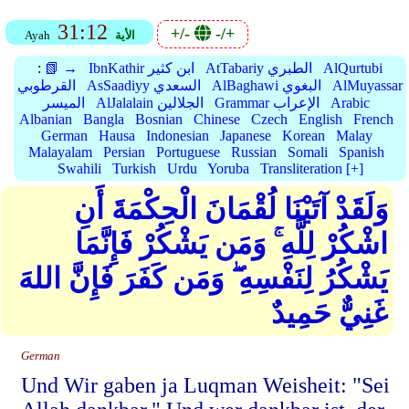
31:12
+/-
-/+
الأية
Ayah
AlQurtubi
AtTabariy الطبري
IbnKathir ابن كثير
📗 →
:
AlMuyassar
AlBaghawi البغوي
AsSaadiyy السعدي
القرطوبي
Arabic
Grammar الإعراب
AlJalalain الجلالين
الميسر
Albanian
Bangla
Bosnian
Chinese
Czech
English
French
German
Hausa
Indonesian
Japanese
Korean
Malay
Malayalam
Persian
Portuguese
Russian
Somali
Spanish
Swahili
Turkish
Urdu
Yoruba
Transliteration [+]
وَلَقَدْ آتَيْنَا لُقْمَانَ الْحِكْمَةَ أَنِ
اشْكُرْ لِلَّهِ ۚ وَمَن يَشْكُرْ فَإِنَّمَا
يَشْكُرُ لِنَفْسِهِ ۖ وَمَن كَفَرَ فَإِنَّ اللهَ
غَنِيٌّ حَمِيدٌ
German
Und Wir gaben ja Luqman Weisheit: "Sei