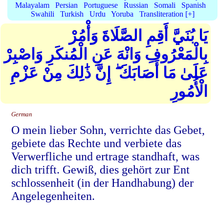
Malayalam
Persian
Portuguese
Russian
Somali
Spanish
Swahili
Turkish
Urdu
Yoruba
Transliteration [+]
يَا بُنَيَّ أَقِمِ الصَّلَاةَ وَأْمُرْ
بِالْمَعْرُوفِ وَانْهَ عَنِ الْمُنكَرِ وَاصْبِرْ
عَلَىٰ مَا أَصَابَكَ ۖ إِنَّ ذَٰلِكَ مِنْ عَزْمِ
الْأُمُورِ
German
O mein lieber Sohn, verrichte das Gebet,
gebiete das Rechte und verbiete das
Verwerfliche und ertrage standhaft, was
dich trifft. Gewiß, dies gehört zur Ent
schlossenheit (in der Handhabung) der
Angelegenheiten.