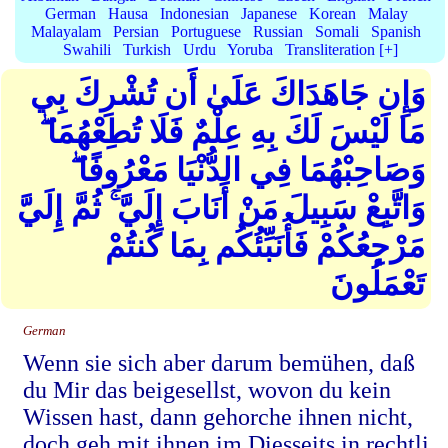
German
Hausa
Indonesian
Japanese
Korean
Malay
Malayalam
Persian
Portuguese
Russian
Somali
Spanish
Swahili
Turkish
Urdu
Yoruba
Transliteration [+]
وَإِن جَاهَدَاكَ عَلَىٰ أَن تُشْرِكَ بِي
مَا لَيْسَ لَكَ بِهِ عِلْمٌ فَلَا تُطِعْهُمَا ۖ
وَصَاحِبْهُمَا فِي الدُّنْيَا مَعْرُوفًا ۖ
وَاتَّبِعْ سَبِيلَ مَنْ أَنَابَ إِلَيَّ ۚ ثُمَّ إِلَيَّ
مَرْجِعُكُمْ فَأُنَبِّئُكُم بِمَا كُنتُمْ
تَعْمَلُونَ
German
Wenn sie sich aber darum bemühen, daß
du Mir das beigesellst, wovon du kein
Wissen hast, dann gehorche ihnen nicht,
doch geh mit ihnen im Diesseits in rechtli