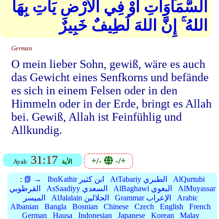
السَّمَاوَاتِ أَوْ فِي الْأَرْضِ يَأْتِ بِهَا
اللهُ ۚ إِنَّ اللهَ لَطِيفٌ خَبِيرٌ
German
O mein lieber Sohn, gewiß, wäre es auch
das Gewicht eines Senfkorns und befände
es sich in einem Felsen oder in den
Himmeln oder in der Erde, bringt es Allah
bei. Gewiß, Allah ist Feinfühlig und
Allkundig.
31:17
+/-
-/+
الأية
Ayah
AlQurtubi
AtTabariy الطبري
IbnKathir ابن كثير
📗 →
:
AlMuyassar
AlBaghawi البغوي
AsSaadiyy السعدي
القرطوبي
Arabic
Grammar الإعراب
AlJalalain الجلالين
الميسر
Albanian
Bangla
Bosnian
Chinese
Czech
English
French
German
Hausa
Indonesian
Japanese
Korean
Malay