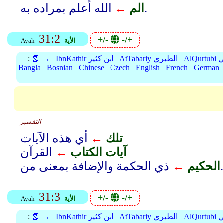
الله أعلم بمراده به.
الم
←
31:2
+/-
-/+
الأية
Ayah
بي
AtTabariy الطبري
IbnKathir ابن كثير
📗 →
:
Bangla
Bosnian
Chinese
Czech
English
French
German
التفسير
تلك
←
أي هذه الآيات
آيات الكتاب
←
القرآن
ذي الحكمة والإضافة بمعنى من.
الحكيم
←
31:3
+/-
-/+
الأية
Ayah
بي
AtTabariy الطبري
IbnKathir ابن كثير
📗 →
: