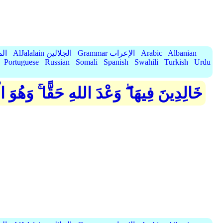
Albanian
Arabic
Grammar الإعراب
AlJalalain الجلالين
yassar
Portuguese
Russian
Somali
Spanish
Swahili
Turkish
Urdu
خَالِدِينَ فِيهَا ۖ وَعْدَ اللهِ حَقًّا ۚ وَهُوَ ا