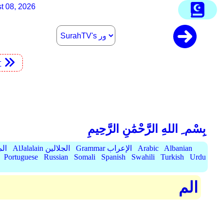
t 08, 2026
t
بِسْم ِ اللهِ الرَّحْمَٰنِ الرَّحِيمِ
Albanian
Arabic
Grammar الإعراب
AlJalalain الجلالين
yassar
Portuguese
Russian
Somali
Spanish
Swahili
Turkish
Urdu
الم