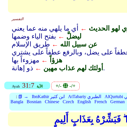
التفسير
ي لهو الحديث
←
أي ما يلهي منه عما يعني
ليضلَّ
←
بفتح الياء وضمها
عن سبيل الله
←
طريق الإسلام
فاً على يضل، وبالرفع عطفاً على يشتري
هزؤاً
←
مهزوءاً بها
ذو إهانة.
أولئك لهم عذاب مهين
←
31:7
+/-
-/+
الأية
Ayah
بي
AtTabariy الطبري
IbnKathir ابن كثير
📗 →
:
Bangla
Bosnian
Chinese
Czech
English
French
German
ا ۖ فَبَشِّرْهُ بِعَذَابٍ أَلِيمٍ