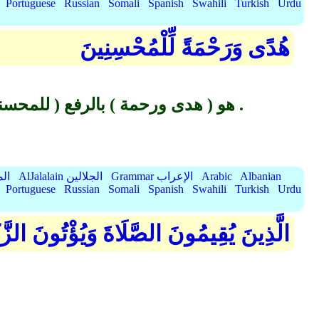
Portuguese
Russian
Somali
Spanish
Swahili
Turkish
Urdu
هُدًى وَرَحْمَةً لِّلْمُحْسِنِينَ
هو ( هدى ورحمة ) بالرفع ( للمحسنين ) وفي قراءة العامة بالنصب حالاً من الآيات العامل فيها ما في "تلك" من معنى الإشارة .
Albanian
Arabic
Grammar الإعراب
AlJalalain الجلالين
yassar
Portuguese
Russian
Somali
Spanish
Swahili
Turkish
Urdu
الَّذِينَ يُقِيمُونَ الصَّلَاةَ وَيُؤْتُونَ الزّ