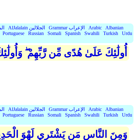
Albanian
Arabic
Grammar الإعراب
AlJalalain الجلالين
yassar
Portuguese
Russian
Somali
Spanish
Swahili
Turkish
Urdu
أُولَٰئِكَ عَلَىٰ هُدًى مِّن رَّبِّهِمْ ۖ وَأُولَٰ
Albanian
Arabic
Grammar الإعراب
AlJalalain الجلالين
yassar
Portuguese
Russian
Somali
Spanish
Swahili
Turkish
Urdu
وَمِنَ النَّاسِ مَن يَشْتَرِي لَهْوَ الْحَدِيثِ 