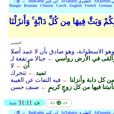
بي
AtTabariy الطبري
IbnKathir ابن كثير
📗 →
:
Bangla
Bosnian
Chinese
Czech
English
French
German
 وَبَثَّ فِيهَا مِن كُلِّ دَابَّةٍ ۚ وَأَنزَلْنَا
التفسير
هو الاسطوانة، وهو صادق بأن لا عمد أصلا
ألقى في الأرض رواسي
←
جبالا مرتفعة لـ
أن
←
لا
تميد
←
تتحرك
من كل دابة وأنزلنا
←
فيه التفات عن الغيبة
نبتنا فيها من كل زوجٍ كريمٍ
←
31:11
+/-
-/+
الأية
Ayah
بي
AtTabariy الطبري
IbnKathir ابن كثير
📗 →
: