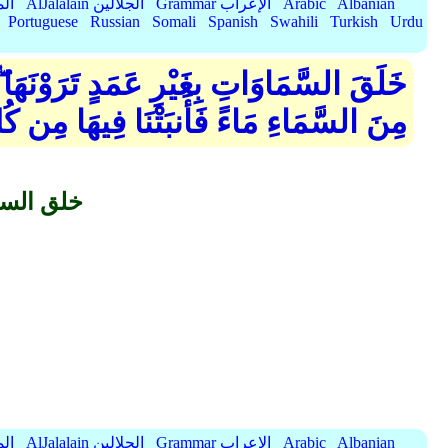
Albanian
Arabic
Grammar الإعراب
AlJalalain الجلالين
yassar
Portuguese
Russian
Somali
Spanish
Swahili
Turkish
Urdu
خَلَقَ السَّمَاوَاتِ بِغَيْرِ عَمَدٍ تَرَوْنَهَا ۖ
مِنَ السَّمَاءِ مَاءً فَأَنبَتْنَا فِيهَا مِن كُل
خلق السما
Albanian
Arabic
Grammar الإعراب
AlJalalain الجلالين
yassar