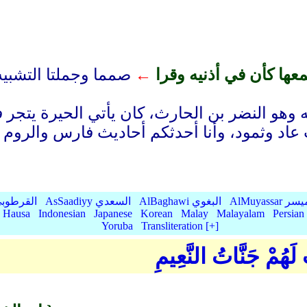
عها كأن في أذنيه وقرا
←
صمما وجملتا التشبيه ح
 وهو النضر بن الحارث، كان يأتي الحيرة يتجر 
AlMu الميسر
AlBaghawi البغوي
AsSaadiyy السعدي
AlQurtubi القرطو
Hausa
Indonesian
Japanese
Korean
Malay
Malayalam
Persian
Yoruba
Transliteration [+]
لَهُمْ جَنَّاتُ النَّعِيمِ