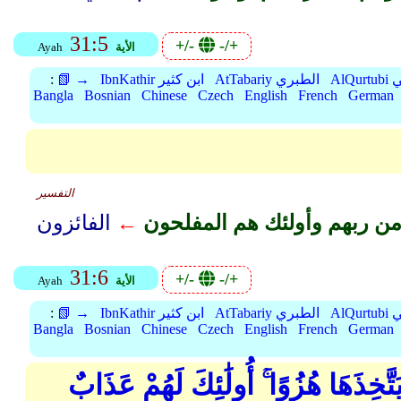
31:5
+/-
-/+
الأية
Ayah
بي
AtTabariy الطبري
IbnKathir ابن كثير
📗 →
:
Bangla
Bosnian
Chinese
Czech
English
French
German
التفسير
ن ربهم وأولئك هم المفلحون
←
31:6
+/-
-/+
الأية
Ayah
بي
AtTabariy الطبري
IbnKathir ابن كثير
📗 →
:
Bangla
Bosnian
Chinese
Czech
English
French
German
خِذَهَا هُزُوًا ۚ أُولَٰئِكَ لَهُمْ عَذَابٌ