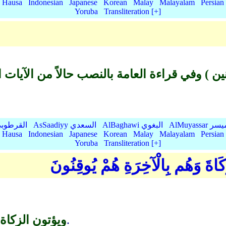
Hausa
Indonesian
Japanese
Korean
Malay
Malayalam
Persian
Yoruba
Transliteration [+]
AlMu الميسر
AlBaghawi البغوي
AsSaadiyy السعدي
AlQurtubi القرطو
Hausa
Indonesian
Japanese
Korean
Malay
Malayalam
Persian
Yoruba
Transliteration [+]
َكَاةَ وَهُم بِالْآخِرَةِ هُمْ يُوقِنُونَ
هم الثاني تأكيد.
ويؤتون الزكاة