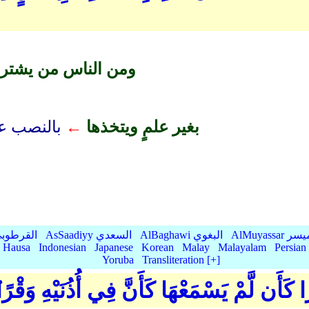
ومن الناس من يشتر
بغير علمٍ ويتخذها
←
بالنصب عط
AlMu الميسر
AlBaghawi البغوي
AsSaadiyy السعدي
AlQurtubi القرطو
Hausa
Indonesian
Japanese
Korean
Malay
Malayalam
Persian
Yoruba
Transliteration [+]
ِرًا كَأَن لَّمْ يَسْمَعْهَا كَأَنَّ فِي أُذُنَيْهِ وَقْرً