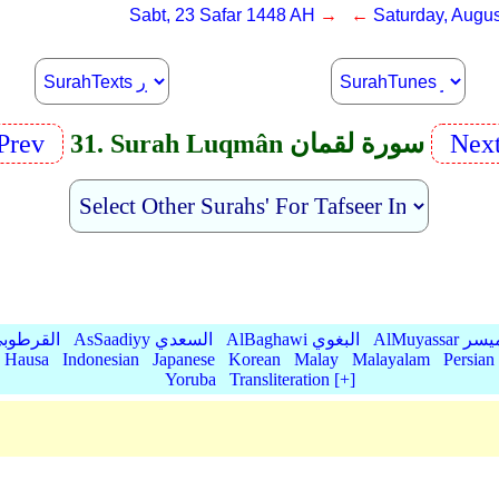
Sabt, 23 Safar 1448 AH
→ ←
Saturday, Augus
Nex
31. Surah Luqmân سورة لقمان
Prev
AlMu الميسر
AlBaghawi البغوي
AsSaadiyy السعدي
AlQurtubi القرطو
Hausa
Indonesian
Japanese
Korean
Malay
Malayalam
Persian
Yoruba
Transliteration [+]