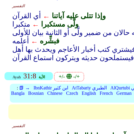
التفسير
وإذا تتلى عليه آياتنا
←
أي القرآن
ولَّى مستكبرا
←
متكبرا
الان من ضمير ولَّى أو الثانية بيان للأولى
فبشِّره
←
أعلمه
فيشتري كتب أخبار الأعاجم ويحدث بها أهل
31:8
+/-
-/+
الأية
Ayah
بي
AtTabariy الطبري
IbnKathir ابن كثير
📗 →
:
Bangla
Bosnian
Chinese
Czech
English
French
German
التفسير