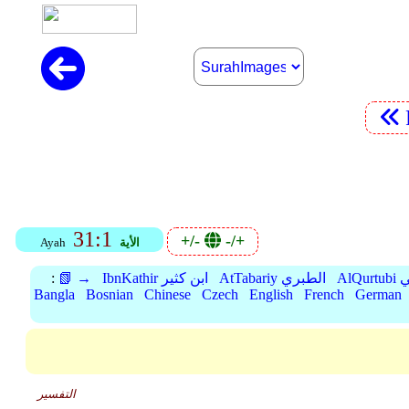
31:1
+/-
-/+
الأية
Ayah
بي
AtTabariy الطبري
IbnKathir ابن كثير
📗 →
:
Bangla
Bosnian
Chinese
Czech
English
French
German
التفسير