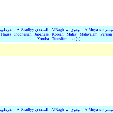
AlMu الميسر
AlBaghawi البغوي
AsSaadiyy السعدي
AlQurtubi القرطو
Hausa
Indonesian
Japanese
Korean
Malay
Malayalam
Persian
Yoruba
Transliteration [+]
AlMu الميسر
AlBaghawi البغوي
AsSaadiyy السعدي
AlQurtubi القرطو