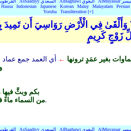
AlMu الميسر
AlBaghawi البغوي
AsSaadiyy السعدي
AlQurtubi القرطو
Hausa
Indonesian
Japanese
Korean
Malay
Malayalam
Persian
Yoruba
Transliteration [+]
 وَأَلْقَىٰ فِي الْأَرْضِ رَوَاسِيَ أَن تَمِيدَ بِكُمْ
ِّ زَوْجٍ كَرِيمٍ
وات بغير عمَدٍ ترونها
←
أي العمد جمع عماد و
و
بكم وبثَّ فيها 
صنف حسن.
من السماء ماءً فأ
AlMu الميسر
AlBaghawi البغوي
AsSaadiyy السعدي
AlQurtubi القرطو