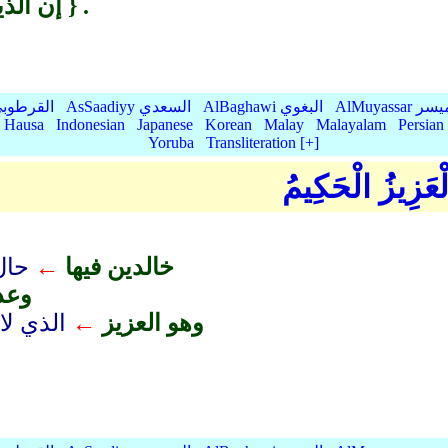
إن الذين آمنوا وعملوا الصالحات لهم جنات النعيم } .
AlMu الميسر
AlBaghawi البغوي
AsSaadiyy السعدي
AlQurtubi القرطو
Hausa
Indonesian
Japanese
Korean
Malay
Malayalam
Persian
Yoruba
Transliteration [+]
لْعَزِيزُ الْحَكِيمُ
خالدين فيها
←
حال 
وعد 
وهو العزيز
←
الذي لا