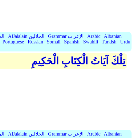
Albanian
Arabic
Grammar الإعراب
AlJalalain الجلالين
yassar
Portuguese
Russian
Somali
Spanish
Swahili
Turkish
Urdu
تِلْكَ آيَاتُ الْكِتَابِ الْحَكِيمِ
Albanian
Arabic
Grammar الإعراب
AlJalalain الجلالين
yassar