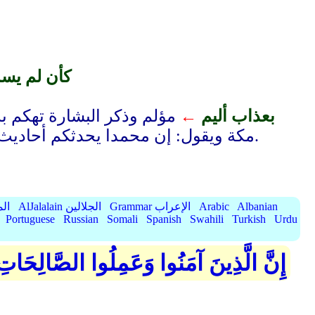
كأن لم يسم
بعذاب أليم
←
مؤلم وذكر البشارة تهكم به
مكة ويقول: إن محمدا يحدثكم أحاديث عاد وثمود، وأنا أحدثكم أحاديث فارس والروم فيستملحون حديثه ويتركون استماع القرآن.
Albanian
Arabic
Grammar الإعراب
AlJalalain الجلالين
yassar
Portuguese
Russian
Somali
Spanish
Swahili
Turkish
Urdu
إِنَّ الَّذِينَ آمَنُوا وَعَمِلُوا الصَّالِحَاتِ 