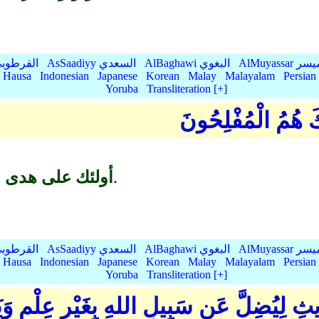
AlMu الميسر
AlBaghawi البغوي
AsSaadiyy السعدي
AlQurtubi القرطو
Hausa
Indonesian
Japanese
Korean
Malay
Malayalam
Persian
Yoruba
Transliteration [+]
ئِكَ هُمُ الْمُفْلِحُونَ
الفائزون.
أولئك على هدى م
AlMu الميسر
AlBaghawi البغوي
AsSaadiyy السعدي
AlQurtubi القرطو
Hausa
Indonesian
Japanese
Korean
Malay
Malayalam
Persian
Yoruba
Transliteration [+]
لِيُضِلَّ عَن سَبِيلِ اللهِ بِغَيْرِ عِلْمٍ وَيَتَّ