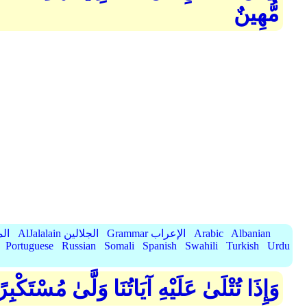
مُّهِينٌ
Albanian
Arabic
Grammar الإعراب
AlJalalain الجلالين
yassar
Portuguese
Russian
Somali
Spanish
Swahili
Turkish
Urdu
وَإِذَا تُتْلَىٰ عَلَيْهِ آيَاتُنَا وَلَّىٰ مُسْتَكْب