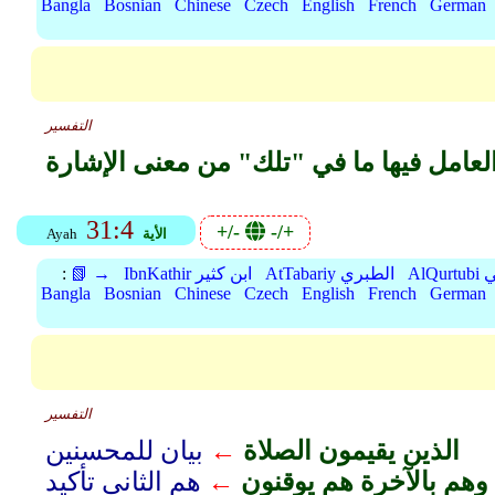
Bangla
Bosnian
Chinese
Czech
English
French
German
التفسير
31:4
+/-
-/+
الأية
Ayah
بي
AtTabariy الطبري
IbnKathir ابن كثير
📗 →
:
Bangla
Bosnian
Chinese
Czech
English
French
German
التفسير
الذين يقيمون الصلاة
←
بيان للمحسنين
 وهم بالآخرة هم يوقنون
←