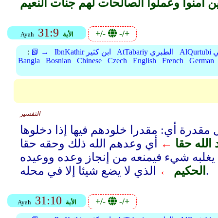
31:9
+/-
-/+
الأية
Ayah
بي
AtTabariy الطبري
IbnKathir ابن كثير
📗 →
:
Bangla
Bosnian
Chinese
Czech
English
French
German
التفسير
مقدرة أي: مقدرا خلودهم فيها إذا دخلوها
الله حقا
←
أي وعدهم الله ذلك وحقه حقا
 يغلبه شيء فيمنعه من إنجاز وعده ووعيده
الذي لا يضع شيئا إلا في محله.
الحكيم
←
31:10
+/-
-/+
الأية
Ayah