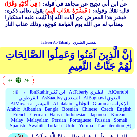
عن ابن أبي نجيح عن مجاهد في قوله:
{ فِي أُذُنَيْهِ وَقْرًا)
قال: ثقلا. وقوله:
{ فَبشِّرْهُ بعَذَابٍ ألِيمٍ)
يقول تعالى ذكره:
فبشر هذا المعرض عن آيات الله إذا تُلِيت عليه استكبارا
بعذاب له من الله يوم القيامة مُوجِع، وذلك عذاب النار.
تفسير الطبري
Tafseer At-Tabariy
إِنَّ الَّذِينَ آمَنُوا وَعَمِلُوا الصَّالِحَاتِ
لَهُمْ جَنَّاتُ النَّعِيمِ
+/-
-/+
AlQurtubi
AtTabariy الطبري
IbnKathir ابن كثير
📗 →
:
AlBaghawi البغوي
AsSaadiyy السعدي
القرطوبي
Grammar الإعراب
AlJalalain الجلالين
AlMuyassar الميسر
Arabic
Albanian
Bangla
Bosnian
Chinese
Czech
English
French
German
Hausa
Indonesian
Japanese
Korean
Malay
Malayalam
Persian
Portuguese
Russian
Somali
Spanish
Swahili
Turkish
Urdu
Yoruba
Transliteration [+]