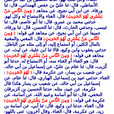
الأنماطي، قال: ثنا عليّ بن حفص الهمداني، قال: ثنا
ورقاء، عن ابن أبي نجيح، عن مجاهد
{ وَمِنَ النَّاسِ مَنْ
يَشْتَرِي لَهْوَ الحَدِيثِ)
قال: الغناء والاستماع له وكل لهو.
حدثني محمد بن عمرو، قال: ثنا أبو عاصم، قال: ثنا
عيسى، وحدثني الحارث، قال: ثنا الحسن، قال: ثنا ورقاء،
جميعا عن ابن أبي نجيح، عن مجاهد في قوله:
{ وَمِنَ
النَّاسِ مَنْ يَشْتَرِي لَهْوَ الحَدِيثِ)
قال: المغني والمغنية
بالمال الكثير، أو استماع إليه، أو إلى مثله من الباطل.
حدثني يعقوب وابن وكيع، قالا ثنا ابن علية، عن ليث، عن
مجاهد في قوله:
{ وَمِنَ النَّاسِ مَنْ يَشْتَرِي لَهْوَ الحَدِيثِ)
قال: هو الغناء أو الغناء منه، أو الاستماع له. حدثنا أبو
كُرَيب، قال: ثنا عثام بن عليّ، عن إسماعيل بن أبي خالد،
عن شعيب بن يسار، عن عكرِمة قال:
{ لَهْوَ الحَدِيثِ)
:
الغناء. حدثني عبيد بن إسماعيل الهباري، قال: ثنا عثام، عن
إسماعيل بن أبي خالد، عن شعيب بن يسار هكذا قال
عكرِمة، عن عبيد، مثله. حدثنا الحسين بن الزبرقان
النخعي، قال: ثنا أبو أسامة وعبيد الله، عن أسامة، عن
عكرِمة في قوله:
{ وَمِنَ النَّاسِ مَنْ يَشْتَرِي لَهْوَ الحَدِيثِ)
قال: الغناء. حدثنا ابن وكيع، قال: ثنا أبي، عن أسامة بن
زيد، عن عكرِمة، قال: الغناء. وقال آخرون: عنى باللهو: