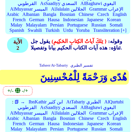
AlBaghawi البغوي
AsSaadiyy السعدي
القرطوبي
Grammar الإعراب
AlJalalain الجلالين
AlMuyassar الميسر
Arabic
Albanian
Bangla
Bosnian
Chinese
Czech
English
French
German
Hausa
Indonesian
Japanese
Korean
Malay
Malayalam
Persian
Portuguese
Russian
Somali
Spanish
Swahili
Turkish
Urdu
Yoruba
Transliteration [+]
وقوله:
{ تِلكَ آياتُ الكِتابِ الحَكِيمِ)
يقول جل
الأية
ثناؤه: هذه آيات الكتاب الحكيم بيانا وتفصيلا.
2
تفسير الطبري
Tafseer At-Tabariy
هُدًى وَرَحْمَةً لِلْمُحْسِنِينَ
+/-
-/+
AlQurtubi
AtTabariy الطبري
IbnKathir ابن كثير
📗 →
:
AlBaghawi البغوي
AsSaadiyy السعدي
القرطوبي
Grammar الإعراب
AlJalalain الجلالين
AlMuyassar الميسر
Arabic
Albanian
Bangla
Bosnian
Chinese
Czech
English
French
German
Hausa
Indonesian
Japanese
Korean
Malay
Malayalam
Persian
Portuguese
Russian
Somali