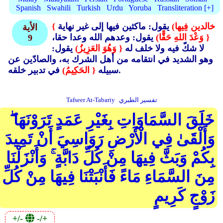
Spanish
Swahili
Turkish
Urdu
Yoruba
Transliteration [+]
{ خالدين فِيها)
يقول: ماكثين فيها إلى غير نهاية
الأية
{ وَعْدَ اللهِ حَقًّا)
يقول: وعدهم الله وعدا حقا،
9
لا شكّ فيه ولا خلف له
{ وَهُوَ العَزِيزُ)
يقول:
وهو الشديد في انتقامه من أهل الشرك به، والصادّين عن
في تدبير خلقه.
سبيله
{ الحَكِيمُ)
تفسير الطبري
Tafseer At-Tabariy
خَلَقَ السَّمَاوَاتِ بِغَيْرِ عَمَدٍ تَرَوْنَهَا ۖ
وَأَلْقَىٰ فِي الْأَرْضِ رَوَاسِيَ أَنْ تَمِيدَ
بِكُمْ وَبَثَّ فِيهَا مِنْ كُلِّ دَابَّةٍ ۚ وَأَنْزَلْنَا
مِنَ السَّمَاءِ مَاءً فَأَنْبَتْنَا فِيهَا مِنْ كُلِّ
زَوْجٍ كَرِيمٍ
+/-
-/+