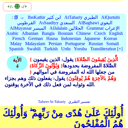
+/-
-/+
AlQurtubi
AtTabariy الطبري
IbnKathir ابن كثير
📗 →
:
AlBaghawi البغوي
AsSaadiyy السعدي
القرطوبي
Grammar الإعراب
AlJalalain الجلالين
AlMuyassar الميسر
Arabic
Albanian
Bangla
Bosnian
Chinese
Czech
English
French
German
Hausa
Indonesian
Japanese
Korean
Malay
Malayalam
Persian
Portuguese
Russian
Somali
Spanish
Swahili
Turkish
Urdu
Yoruba
Transliteration [+]
{ الَّذِينَ يُقِيمُونَ الصَّلاةَ)
يقول: الذين يقيمون
الأية
الصَّلاةَ المفروضة بحدودها
{ وَيُؤْتُونَ الزَّكاةَ)
4
من جعلها الله له المفروضة في أموالهم
{
وَهُمْ بالآخِرَةِ هُمْ يُوقِنُونَ)
يقول: يفعلون ذلك وهم بجزاء
الله وثوابه لمن فعل ذلك في الآخرة يوقنون.
تفسير الطبري
Tafseer At-Tabariy
أُولَٰئِكَ عَلَىٰ هُدًى مِنْ رَبِّهِمْ ۖ وَأُولَٰئِكَ
هُمُ الْمُفْلِحُونَ