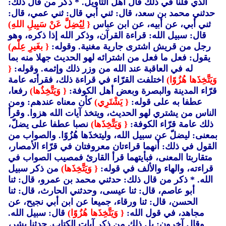
الذي قلنا في ذلك قال أهل التأويل. * ذكر من قال ذلك:
حدثني محمد بن سعد، قال: ثني أبي قال: ثني عمي، قال:
ثني أبي، عن أبيه، عن ابن عباس
{ لِيُضِلَّ عَنْ سَبِيلِ اللهِ)
قال: سبيل الله: قراءة القرآن، وذكر الله إذا ذكره، وهو
رجل من قريش اشترى جارية مغنية. وقوله:
{ بغَيرِ عِلْم)
يقول: فعل ما فعل من اشترائه لهو الحديث جهلا منه بما
له في العاقبة عند الله من وزر ذلك وإثمه. وقوله:
{
وَيَتَّخِذَها هُزُوًا)
اختلفت القرّاء في قراءة ذلك، فقرأته عامة
قرّاء المدينة والبصرة وبعض أهل الكوفة:
{ وَيَتَّخِذُها)
رفعا،
عطفا به على قوله:
{ يَشْتَرِي)
كأن معناه عندهم: ومن
الناس من يشتري لهو الحديث، ويتخذ آيات الله هزوا. وقرأ
ذلك عامة قرّاء الكوفة:
{ وَيَتَّخِذَها)
نصبا عطفا على يضلّ،
بمعنى: ليضلّ عن سبيل الله، وليتخذَها هُزُوًا. والصواب من
القول في ذلك: أنهما قراءتان معروفتان في قرّاء الأمصار،
متقاربتا المعنى، فبأيتهما قرأ القارئ فمصيب الصواب في
قراءته، والهاء والألف في قوله:
{ وَيَتَّخِذَها)
من ذكر سبيل
الله. * ذكر من قال ذلك: حدثني محمد بن عمرو، قال: ثنا
أبو عاصم، قال: ثنا عيسى، وحدثني الحارث، قال: ثنا
الحسن، قال: ثنا ورقاء، جميعا عن ابن أبي نجيح، عن
مجاهد، في قول الله:
{ وَيَتَّخِذَها هُزُوًا)
قال: سبيل الله.
وقال آخرون: بل ذلك من ذكر آيات الكتاب. حدثنا بشر،