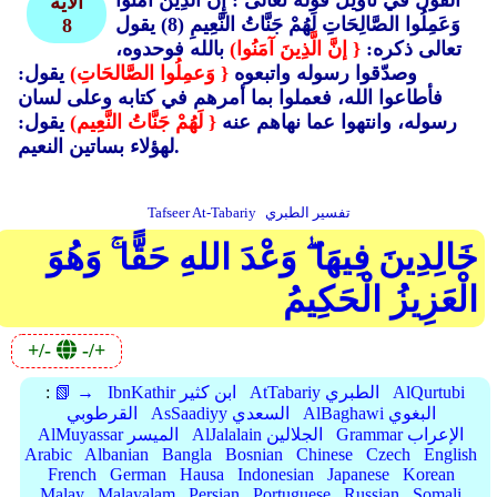
القول في تأويل قوله تعالى : إِنَّ الَّذِينَ آمَنُوا
الأية
وَعَمِلُوا الصَّالِحَاتِ لَهُمْ جَنَّاتُ النَّعِيمِ (8)
يقول
8
تعالى ذكره:
{ إنَّ الَّذِينَ آمَنُوا)
بالله فوحدوه،
وصدّقوا رسوله واتبعوه
{ وَعمِلُوا الصَّالحَاتِ)
يقول:
فأطاعوا الله، فعملوا بما أمرهم في كتابه وعلى لسان
رسوله، وانتهوا عما نهاهم عنه
{ لَهُمْ جَنَّاتُ النَّعِيم)
يقول:
لهؤلاء بساتين النعيم.
تفسير الطبري
Tafseer At-Tabariy
خَالِدِينَ فِيهَا ۖ وَعْدَ اللهِ حَقًّا ۚ وَهُوَ
الْعَزِيزُ الْحَكِيمُ
+/-
-/+
AlQurtubi
AtTabariy الطبري
IbnKathir ابن كثير
📗 →
:
AlBaghawi البغوي
AsSaadiyy السعدي
القرطوبي
Grammar الإعراب
AlJalalain الجلالين
AlMuyassar الميسر
Arabic
Albanian
Bangla
Bosnian
Chinese
Czech
English
French
German
Hausa
Indonesian
Japanese
Korean
Malay
Malayalam
Persian
Portuguese
Russian
Somali