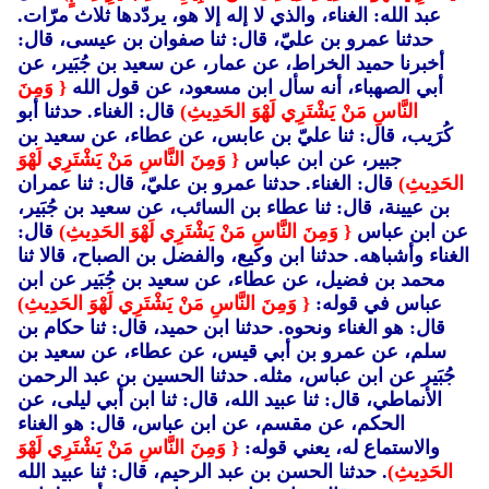
عبد الله: الغناء، والذي لا إله إلا هو، يردّدها ثلاث مرّات.
حدثنا عمرو بن عليّ، قال: ثنا صفوان بن عيسى، قال:
أخبرنا حميد الخراط، عن عمار، عن سعيد بن جُبَير، عن
أبي الصهباء، أنه سأل ابن مسعود، عن قول الله
{ وَمِنَ
النَّاسِ مَنْ يَشْتَرِي لَهْوَ الحَدِيثِ)
قال: الغناء. حدثنا أبو
كُرَيب، قال: ثنا عليّ بن عابس، عن عطاء، عن سعيد بن
جبير، عن ابن عباس
{ وَمِنَ النَّاسِ مَنْ يَشْتَرِي لَهْوَ
الحَدِيثِ)
قال: الغناء. حدثنا عمرو بن عليّ، قال: ثنا عمران
بن عيينة، قال: ثنا عطاء بن السائب، عن سعيد بن جُبَير،
عن ابن عباس
{ وَمِنَ النَّاسِ مَنْ يَشْتَرِي لَهْوَ الحَدِيثِ)
قال:
الغناء وأشباهه. حدثنا ابن وكيع، والفضل بن الصباح، قالا ثنا
محمد بن فضيل، عن عطاء، عن سعيد بن جُبَير عن ابن
عباس في قوله:
{ وَمِنَ النَّاسِ مَنْ يَشْتَرِي لَهْوَ الحَدِيثِ)
قال: هو الغناء ونحوه. حدثنا ابن حميد، قال: ثنا حكام بن
سلم، عن عمرو بن أبي قيس، عن عطاء، عن سعيد بن
جُبَير عن ابن عباس، مثله. حدثنا الحسين بن عبد الرحمن
الأنماطي، قال: ثنا عبيد الله، قال: ثنا ابن أبي ليلى، عن
الحكم، عن مقسم، عن ابن عباس، قال: هو الغناء
والاستماع له، يعني قوله:
{ وَمِنَ النَّاسِ مَنْ يَشْتَرِي لَهْوَ
الحَدِيثِ)
. حدثنا الحسن بن عبد الرحيم، قال: ثنا عبيد الله