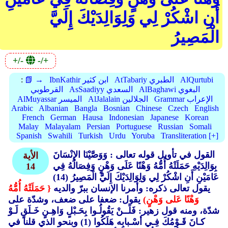
أَنِ اشْكُرْ لِي وَلِوَالِدَيْكَ إِلَيَّ
الْمَصِيرُ
+/-
-/+
AlQurtubi
AtTabariy الطبري
IbnKathir ابن كثير
📗 →
:
AlBaghawi البغوي
AsSaadiyy السعدي
القرطوبي
Grammar الإعراب
AlJalalain الجلالين
AlMuyassar الميسر
Arabic
Albanian
Bangla
Bosnian
Chinese
Czech
English
French
German
Hausa
Indonesian
Japanese
Korean
Malay
Malayalam
Persian
Portuguese
Russian
Somali
Spanish
Swahili
Turkish
Urdu
Yoruba
Transliteration [+]
القول في تأويل قوله تعالى : وَوَصَّيْنَا الإِنْسَانَ
الأية
بِوَالِدَيْهِ حَمَلَتْهُ أُمُّهُ وَهْنًا عَلَى وَهْنٍ وَفِصَالُهُ فِي
14
عَامَيْنِ أَنِ اشْكُرْ لِي وَلِوَالِدَيْكَ إِلَيَّ الْمَصِيرُ (14)
يقول تعالى ذكره: وأمرنا الإنسان ببرّ والديه
{ حَمَلَتْهُ أُمُّهُ
وَهْنًا عَلى وَهْنٍ)
يقول: ضعفا على ضعف، وشدّة على
شدّة، ومنه قول زهير: فَلَــنْ يَقُولُـوا بِحَـبْلٍ وَاهِـنٍ خَـلَقٍ لَـوْ
كـانَ قَـوْمُكَ فِـي أسْـبابِه هَلَكُوا (1)
وبنحو الذي قلنا في