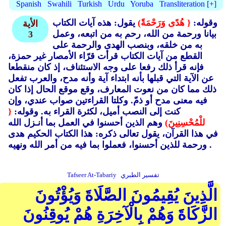
Spanish
Swahili
Turkish
Urdu
Yoruba
Transliteration [+]
وقوله:
{ هُدًى وَرَحْمَةً)
يقول: هذه آيات الكتاب
الأية
بيانا ورحمة من الله، رحم به من اتبعه، وعمل
3
به من خلقه، وبنصب الهدى والرحمة على
القطع من آيات الكتاب قرأت قرّاء الأمصار غير حمزة،
فإنه قرأ ذلك رفعا على وجه الاستئناف، إذ كان منقطعا
عن الآية التي قبلها بأنه ابتداء آية وأنه مدح، والعرب تفعل
ذلك مما كان من نعوت المعارف، وقع موقع الحال إذا كان
فيه معنى مدح أو ذمّ. وكلتا القراءتين صواب عندي، وإن
كنت إلى النصب أميل، لكثرة القراء به. وقوله:
{
للْمُحْسِنِينَ)
وهم الذين أحسنوا في العمل بما أنـزل الله
في هذا القرآن، يقول تعالى ذكره: هذا الكتاب الحكيم هدى
ورحمة للذين أحسنوا، فعملوا بما فيه من أمر الله ونهيه .
تفسير الطبري
Tafseer At-Tabariy
الَّذِينَ يُقِيمُونَ الصَّلَاةَ وَيُؤْتُونَ
الزَّكَاةَ وَهُمْ بِالْآخِرَةِ هُمْ يُوقِنُونَ