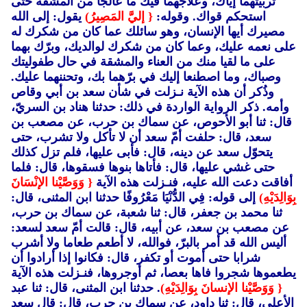
تربيتهما إياك، وعلاجهما فيك ما عالجا من المشقة حتى
استحكم قواك. وقوله:
{ إليَّ المَصِيرُ)
يقول: إلى الله
مصيرك أيها الإنسان، وهو سائلك عما كان من شكرك له
على نعمه عليك، وعما كان من شكرك لوالديك، وبرّك بهما
على ما لقيا منك من العناء والمشقة في حال طفوليتك
وصباك، وما اصطنعا إليك في برّهما بك، وتحننهما عليك.
وذُكر أن هذه الآية نـزلت في شأن سعد بن أبي وقاص
وأمه. ذكر الرواية الواردة في ذلك: حدثنا هناد بن السريّ،
قال: ثنا أبو الأحوص، عن سماك بن حرب، عن مصعب بن
سعد، قال: حلفت أمّ سعد أن لا تأكل ولا تشرب، حتى
يتحوّل سعد عن دينه، قال: فأبى عليها، فلم تزل كذلك
حتى غشي عليها، قال: فأتاها بنوها فسقوها، قال: فلما
أفاقت دعت الله عليه، فنـزلت هذه الآية
{ وَوَصَّيْنا الإنْسَانَ
بِوَالِدَيْهِ)
إلى قوله: فِي الدُّنْيَا مَعْرُوفًا حدثنا ابن المثنى، قال:
ثنا محمد بن جعفر، قال: ثنا شعبة، عن سماك بن حرب،
عن مصعب بن سعد، عن أبيه، قال: قالت أمّ سعد لسعد:
أليس الله قد أمر بالبرّ، فوالله، لا أطعم طعاما ولا أشرب
شرابا حتى أموت أو تكفر، قال: فكانوا إذا أرادوا أن
يطعموها شجروا فاها بعصا، ثم أوجروها، فنـزلت هذه الآية
{ وَوَصَّيْنا الإنسانَ بِوَالِدَيْهِ)
. حدثنا ابن المثنى، قال: ثنا عبد
الأعلى، قال: ثنا داود، عن سماك بن حرب، قال: قال سعد