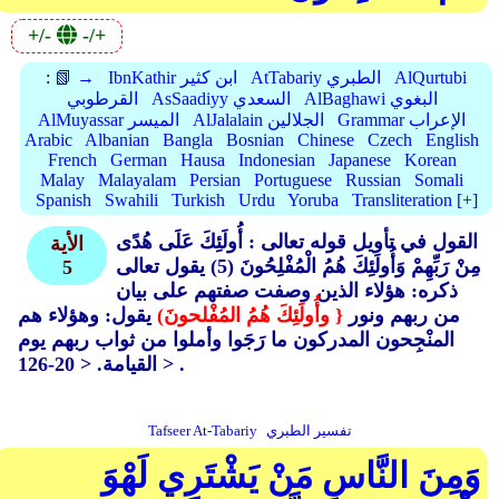
+/-
-/+
AlQurtubi
AtTabariy الطبري
IbnKathir ابن كثير
📗 →
:
AlBaghawi البغوي
AsSaadiyy السعدي
القرطوبي
Grammar الإعراب
AlJalalain الجلالين
AlMuyassar الميسر
Arabic
Albanian
Bangla
Bosnian
Chinese
Czech
English
French
German
Hausa
Indonesian
Japanese
Korean
Malay
Malayalam
Persian
Portuguese
Russian
Somali
Spanish
Swahili
Turkish
Urdu
Yoruba
Transliteration [+]
القول في تأويل قوله تعالى : أُولَئِكَ عَلَى هُدًى
الأية
مِنْ رَبِّهِمْ وَأُولَئِكَ هُمُ الْمُفْلِحُونَ (5)
يقول تعالى
5
ذكره: هؤلاء الذين وصفت صفتهم على بيان
من ربهم ونور
{ وأُولَئِكَ هُمُ المُفْلحونَ)
يقول: وهؤلاء هم
المنْجِحون المدركون ما رَجَوا وأملوا من ثواب ربهم يوم
القيامة. < 20-126 > .
تفسير الطبري
Tafseer At-Tabariy
وَمِنَ النَّاسِ مَنْ يَشْتَرِي لَهْوَ