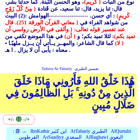
نوع من النبات
{ كريم}
، وهو الحسن النِّبتة. كما حدثنا بشر،
قال: ثنا يزيد، قال: ثنا سعيد، عن قَتادة
{ مِنْ كُلّ زَوْجٍ
كَرِيمٍ)
: أي حسن. ---------------------الهوامش :(2)
البيت
من شواهد الفراء في
{ معاني القرآن الورقة 251). قال
عند تفسير قوله تعالى:
{ وألقى في الأرض رواسي أن
تميد بكم)
: لئلا تميد بكم؛ و
{ أن)
في هذا الموضع تكفي من
{ لا)
كما قال الشاعر: والمهــر يــأتي أن يــزل ملهبًـا •
معناه : يأبى أن لا يزال . ا هـ .
تفسير الطبري
Tafseer At-Tabariy
هَٰذَا خَلْقُ اللهِ فَأَرُونِي مَاذَا خَلَقَ
الَّذِينَ مِنْ دُونِهِ ۚ بَلِ الظَّالِمُونَ فِي
ضَلَالٍ مُبِينٍ
+/-
-/+
AlQurtubi
AtTabariy الطبري
IbnKathir ابن كثير
📗 →
:
AlBaghawi البغوي
AsSaadiyy السعدي
القرطوبي