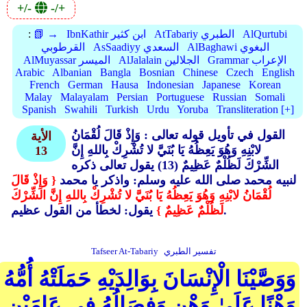
+/-
-/+
AlQurtubi
AtTabariy الطبري
IbnKathir ابن كثير
📗 →
:
AlBaghawi البغوي
AsSaadiyy السعدي
القرطوبي
Grammar الإعراب
AlJalalain الجلالين
AlMuyassar الميسر
Arabic
Albanian
Bangla
Bosnian
Chinese
Czech
English
French
German
Hausa
Indonesian
Japanese
Korean
Malay
Malayalam
Persian
Portuguese
Russian
Somali
Spanish
Swahili
Turkish
Urdu
Yoruba
Transliteration [+]
القول في تأويل قوله تعالى : وَإِذْ قَالَ لُقْمَانُ
الأية
لابْنِهِ وَهُوَ يَعِظُهُ يَا بُنَيَّ لا تُشْرِكْ بِاللهِ إِنَّ
13
الشِّرْكَ لَظُلْمٌ عَظِيمٌ (13)
يقول تعالى ذكره
لنبيه محمد صلى الله عليه وسلم: واذكر يا محمد
{ وَإِذْ قَالَ
لُقْمَانُ لابْنِهِ وَهُوَ يَعِظُهُ يَا بُنَيَّ لا تُشْرِكْ بِاللهِ إِنَّ الشِّرْكَ
يقول: لخطأ من القول عظيم.
لَظُلْمٌ عَظِيمٌ }
تفسير الطبري
Tafseer At-Tabariy
وَوَصَّيْنَا الْإِنْسَانَ بِوَالِدَيْهِ حَمَلَتْهُ أُمُّهُ
وَهْنًا عَلَىٰ وَهْنٍ وَفِصَالُهُ فِي عَامَيْنِ