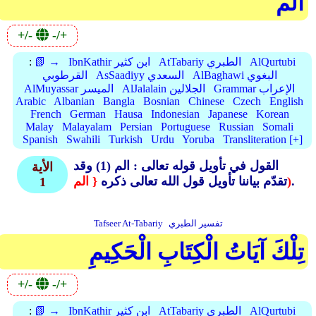
الم
+/-
-/+
AlQurtubi
AtTabariy الطبري
IbnKathir ابن كثير
📗 →
:
AlBaghawi البغوي
AsSaadiyy السعدي
القرطوبي
Grammar الإعراب
AlJalalain الجلالين
AlMuyassar الميسر
Arabic
Albanian
Bangla
Bosnian
Chinese
Czech
English
French
German
Hausa
Indonesian
Japanese
Korean
Malay
Malayalam
Persian
Portuguese
Russian
Somali
Spanish
Swahili
Turkish
Urdu
Yoruba
Transliteration [+]
القول في تأويل قوله تعالى : الم (1)
وقد
الأية
.
{ الم)
تقدّم بياننا تأويل قول الله تعالى ذكره
1
تفسير الطبري
Tafseer At-Tabariy
تِلْكَ آيَاتُ الْكِتَابِ الْحَكِيمِ
+/-
-/+
AlQurtubi
AtTabariy الطبري
IbnKathir ابن كثير
📗 →
: