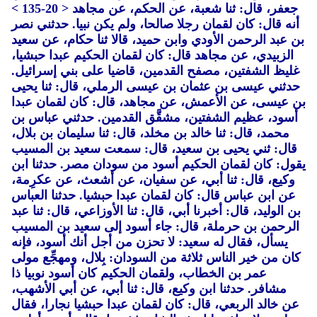
جعفر، قال: ثنا شعبة، عن الحكم، عن مجاهد < 20-135 >
أنه قال: كان لقمان رجلا صالحا، ولم يكن نبيا. حدثني نصر
بن عبد الرحمن الأودي وابن حميد، قالا ثنا حكام، عن سعيد
الزبيدي، عن مجاهد قال: كان لقمان الحكيم عبدا حبشيا،
غليظ الشفتين، مصفح القدمين، قاضيا على بني إسرائيل.
حدثني عيسى بن عثمان بن عيسى الرملي، قال: ثنا يحيى
بن عيسى، عن الأعمش، عن مجاهد، قال: كان لقمان عبدا
أسود، عظيم الشفتين، مشقَّق القدمين. حدثني عباس بن
محمد، قال: ثنا خالد بن مخلد، قال: ثنا سليمان بن بلال،
قال: ثني يحيى بن سعيد، قال: سمعت سعيد بن المسيب
يقول: كان لقمان الحكيم أسود من سودان مصر. حدثنا ابن
وكيع، قال: ثنا أبي، عن سفيان، عن أشعث، عن عكرِمة،
عن ابن عباس قال: كان لقمان عبدا حبشيا. حدثنا العباس
بن الوليد، قال: أخبرنا أبي، قال: ثنا الأوزاعي، قال: ثنا عبد
الرحمن بن حرملة، قال: جاء أسود إلى سعيد بن المسيب
يسأل، فقال له سعيد: لا تحزن من أجل أنك أسود، فإنه
كان من خير الناس ثلاثة من السودان: بِلال، ومهجِّع مولى
عمر بن الخطاب، ولقمان الحكيم كان أسود نوبيا ذا
مشافر. حدثنا ابن وكيع، قال: ثنا أبي، عن أبي الأشهب،
عن خالد الربعي، قال: كان لقمان عبدا حبشيا نجارا، فقال