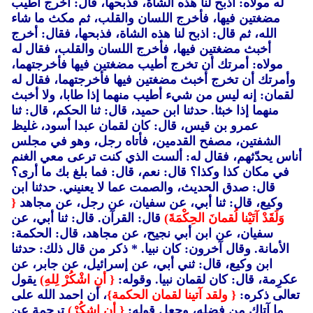
له مولاه: اذبح لنا هذه الشاة، فذبحها، قال: أخرج أطيب
مضغتين فيها، فأخرج اللسان والقلب، ثم مكث ما شاء
الله، ثم قال: اذبح لنا هذه الشاة، فذبحها، فقال: أخرج
أخبث مضغتين فيها، فأخرج اللسان والقلب، فقال له
مولاه: أمرتك أن تخرج أطيب مضغتين فيها فأخرجتهما،
وأمرتك أن تخرج أخبث مضغتين فيها فأخرجتهما، فقال له
لقمان: إنه ليس من شيء أطيب منهما إذا طابا، ولا أخبث
منهما إذا خبثا. حدثنا ابن حميد، قال: ثنا الحكم، قال: ثنا
عمرو بن قيس، قال: كان لقمان عبدا أسود، غليظ
الشفتين، مصفح القدمين، فأتاه رجل، وهو في مجلس
أناس يحدّثهم، فقال له: ألست الذي كنت ترعى معي الغنم
في مكان كذا وكذا؟ قال: نعم، قال: فما بلغ بك ما أرى؟
قال: صدق الحديث، والصمت عما لا يعنيني. حدثنا ابن
وكيع، قال: ثنا أبي، عن سفيان، عن رجل، عن مجاهد
{
وَلَقَدْ آتَيْنا لُقمانَ الحِكْمَةَ)
قال: القرآن. قال: ثنا أبي، عن
سفيان، عن ابن أبي نجيح، عن مجاهد، قال: الحكمة:
الأمانة. وقال آخرون: كان نبيا. * ذكر من قال ذلك: حدثنا
ابن وكيع، قال: ثني أبي، عن إسرائيل، عن جابر، عن
عكرِمة، قال: كان لقمان نبيا. وقوله:
{ أنِ اشْكُرْ لِلهِ)
يقول
تعالى ذكره:
{ ولقد آتينا لقمان الحكمة}
، أن احمد الله على
ما آتاك من فضله، وجعل قوله:
{ أنِ اشكُرْ)
ترجمة عن