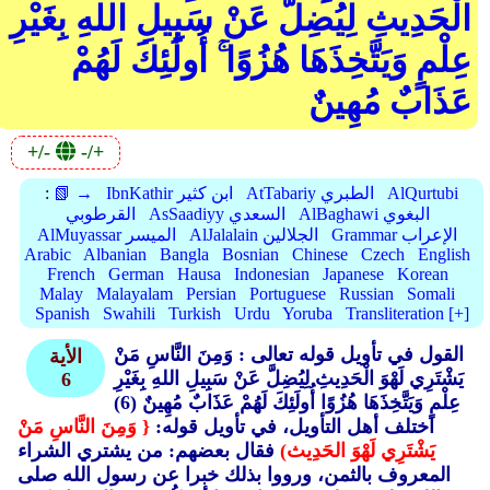
الْحَدِيثِ لِيُضِلَّ عَنْ سَبِيلِ اللهِ بِغَيْرِ
عِلْمٍ وَيَتَّخِذَهَا هُزُوًا ۚ أُولَٰئِكَ لَهُمْ
عَذَابٌ مُهِينٌ
+/-
-/+
AlQurtubi
AtTabariy الطبري
IbnKathir ابن كثير
📗 →
:
AlBaghawi البغوي
AsSaadiyy السعدي
القرطوبي
Grammar الإعراب
AlJalalain الجلالين
AlMuyassar الميسر
Arabic
Albanian
Bangla
Bosnian
Chinese
Czech
English
French
German
Hausa
Indonesian
Japanese
Korean
Malay
Malayalam
Persian
Portuguese
Russian
Somali
Spanish
Swahili
Turkish
Urdu
Yoruba
Transliteration [+]
القول في تأويل قوله تعالى : وَمِنَ النَّاسِ مَنْ
الأية
يَشْتَرِي لَهْوَ الْحَدِيثِ لِيُضِلَّ عَنْ سَبِيلِ اللهِ بِغَيْرِ
6
عِلْمٍ وَيَتَّخِذَهَا هُزُوًا أُولَئِكَ لَهُمْ عَذَابٌ مُهِينٌ (6)
اختلف أهل التأويل، في تأويل قوله:
{ وَمِنَ النَّاسِ مَنْ
يَشْتَرِي لَهْوَ الحَدِيث)
فقال بعضهم: من يشتري الشراء
المعروف بالثمن، ورووا بذلك خبرا عن رسول الله صلى