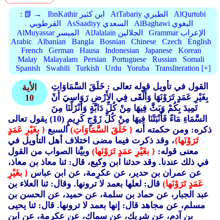
AlQurtubi
AtTabariy الطبري
IbnKathir ابن كثير
📗 →
:
AlBaghawi البغوي
AsSaadiyy السعدي
القرطوبي
Grammar الإعراب
AlJalalain الجلالين
AlMuyassar الميسر
Arabic
Albanian
Bangla
Bosnian
Chinese
Czech
English
French
German
Hausa
Indonesian
Japanese
Korean
Malay
Malayalam
Persian
Portuguese
Russian
Somali
Spanish
Swahili
Turkish
Urdu
Yoruba
Transliteration [+]
القول في تأويل قوله تعالى : خَلَقَ السَّمَاوَاتِ
الأية
بِغَيْرِ عَمَدٍ تَرَوْنَهَا وَأَلْقَى فِي الأَرْضِ رَوَاسِيَ أَنْ
10
تَمِيدَ بِكُمْ وَبَثَّ فِيهَا مِنْ كُلِّ دَابَّةٍ وَأَنْزَلْنَا مِنَ
السَّمَاءِ مَاءً فَأَنْبَتْنَا فِيهَا مِنْ كُلِّ زَوْجٍ كَرِيمٍ (10)
يقول تعالى
ذكره: ومن حكمته أنه
{ خَلَقَ السَّمَاوَاتِ)
السبع
{ بغَيْرِ عَمَدٍ
تَرَوْنَها}
، وقد ذكرت فيما مضى اختلاف أهل التأويل في
معنى قوله:
{ بغَيْرِ عمَدٍ تَرَوْنَها)
وبيَّنا الصواب من القول
في ذلك عندنا. وقد حدثنا ابن وكيع، قال: ثنا معاذ بن معاذ،
عن عمران بن حدير، عن عكرِمة، عن ابن عباس
{ بغَيْرِ
عَمَدٍ تَرَوْنَها)
قال: لعلها بعمد لا ترونها. وقال: ثنا العلاء بن
عبد الجبار، عن حماد بن سلمة، عن حميد، عن الحسن بن
مسلم، عن مجاهد قال: إنها بعمد لا ترونها. قال: ثنا يحيى
بن آدم، عن شريك، عن سماك، عن عكرِمة، عن ابن