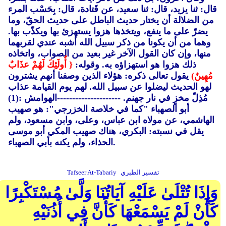
قال: ثنا يزيد، قال: ثنا سعيد، عن قَتادة، قال: بِحَسْب المرء
من الضلالة أن يختار حديث الباطل على حديث الحقّ، وما
يضرّ على ما ينفع، ويتخذها هزوا يستهزئ بها ويكذّب بها.
وهما من أن يكونا من ذكر سبيل الله أشبه عندي لقربهما
منها، وإن كان القول الآخر غير بعيد من الصواب، واتخاذه
ذلك هزوا هو استهزاؤه به. وقوله:
{ أُولَئِكَ لَهُمْ عذَابٌ
مُهِينٌ)
يقول تعالى ذكره: هؤلاء الذين وصفنا أنهم يشترون
لهو الحديث ليضلوا عن سبيل الله. لهم يوم القيامة عذاب
مُذِلّ مخزٍ في نار جهنم. ---------------------الهوامش :(1)
أبو الصهباء "كما في خلاصة الخزرجي": هو صهيب
الهاشمي، عن مولاه ابن عباس، وعلى، وابن مسعود، ولم
يقل في نسبته: البكري، هناك صهيب المكي أبو موسى
الحذاء، ولم يكنه بأبي الصهباء.
تفسير الطبري
Tafseer At-Tabariy
وَإِذَا تُتْلَىٰ عَلَيْهِ آيَاتُنَا وَلَّىٰ مُسْتَكْبِرًا
كَأَنْ لَمْ يَسْمَعْهَا كَأَنَّ فِي أُذُنَيْهِ