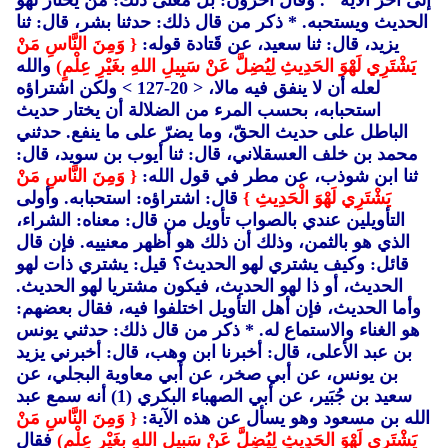
إلى آخر الآية ". وقال آخرون: بل معنى ذلك: من يختار لهو
الحديث ويستحبه. * ذكر من قال ذلك: حدثنا بشر، قال: ثنا
يزيد، قال: ثنا سعيد، عن قَتادة قوله:
{ وَمِنَ النَّاسِ مَنْ
يَشْتَرِي لَهْوَ الحَدِيثِ لِيُضِلَّ عَنْ سَبِيلِ اللهِ بغَيْرِ عِلْمٍ)
والله
لعله أن لا ينفق فيه مالا، < 20-127 > ولكن اشتراؤه
استحبابه، بحسب المرء من الضلالة أن يختار حديث
الباطل على حديث الحقّ، وما يضرّ على ما ينفع. حدثني
محمد بن خلف العسقلاني، قال: ثنا أيوب بن سويد، قال:
ثنا ابن شوذب، عن مطر في قول الله:
{ وَمِنَ النَّاسِ مَنْ
يَشْتَرِي لَهْوَ الْحَدِيثِ }
قال: اشتراؤه: استحبابه. وأولى
التأويلين عندي بالصواب تأويل من قال: معناه: الشراء،
الذي هو بالثمن، وذلك أن ذلك هو أظهر معنييه. فإن قال
قائل: وكيف يشتري لهو الحديث؟ قيل: يشتري ذات لهو
الحديث، أو ذا لهو الحديث، فيكون مشتريا لهو الحديث.
وأما الحديث، فإن أهل التأويل اختلفوا فيه، فقال بعضهم:
هو الغناء والاستماع له. * ذكر من قال ذلك: حدثني يونس
بن عبد الأعلى، قال: أخبرنا ابن وهب، قال: أخبرني يزيد
بن يونس، عن أبي صخر، عن أبي معاوية البجلي، عن
سعيد بن جُبَير، عن أبي الصهباء البكري (1)
أنه سمع عبد
الله بن مسعود وهو يسأل عن هذه الآية:
{ وَمِنَ النَّاسِ مَنْ
يَشْتَرِي لَهْوَ الحَدِيثِ لِيُضِلَّ عَنْ سَبِيلِ اللهِ بغَيْرِ عِلْمٍ)
فقال