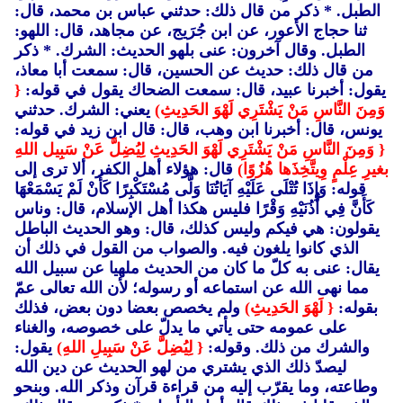
الطبل. * ذكر من قال ذلك: حدثني عباس بن محمد، قال:
ثنا حجاج الأعور، عن ابن جُرَيج، عن مجاهد، قال: اللهو:
الطبل. وقال آخرون: عنى بلهو الحديث: الشرك. * ذكر
من قال ذلك: حديث عن الحسين، قال: سمعت أبا معاذ،
يقول: أخبرنا عبيد، قال: سمعت الضحاك يقول في قوله:
{
وَمِنَ النَّاسِ مَنْ يَشْتَرِي لَهْوَ الحَدِيثِ)
يعني: الشرك. حدثني
يونس، قال: أخبرنا ابن وهب، قال: قال ابن زيد في قوله:
{ وَمِنَ النَّاسِ مَنْ يَشْتَرِي لَهْوَ الحَدِيثِ لِيُضِلَّ عَنْ سَبِيل اللهِ
بغيرِ عِلْمٍ وِيتَّخِذَها هُزُوًا)
قال: هؤلاء أهل الكفر، ألا ترى إلى
قوله: وَإِذَا تُتْلَى عَلَيْهِ آيَاتُنَا وَلَّى مُسْتَكْبِرًا كَأَنْ لَمْ يَسْمَعْهَا
كَأَنَّ فِي أُذُنَيْهِ وَقْرًا فليس هكذا أهل الإسلام، قال: وناس
يقولون: هي فيكم وليس كذلك، قال: وهو الحديث الباطل
الذي كانوا يلغون فيه. والصواب من القول في ذلك أن
يقال: عنى به كلّ ما كان من الحديث ملهيا عن سبيل الله
مما نهى الله عن استماعه أو رسوله؛ لأن الله تعالى عمّ
بقوله:
{ لَهْوَ الحَدِيثِ)
ولم يخصص بعضا دون بعض، فذلك
على عمومه حتى يأتي ما يدلّ على خصوصه، والغناء
والشرك من ذلك. وقوله:
{ لِيُضِلَّ عَنْ سَبِيلِ اللهِ)
يقول:
ليصدّ ذلك الذي يشتري من لهو الحديث عن دين الله
وطاعته، وما يقرّب إليه من قراءة قرآن وذكر الله. وبنحو