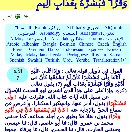
وَقْرًا ۖ فَبَشِّرْهُ بِعَذَابٍ أَلِيمٍ
+/-
-/+
AlQurtubi
AtTabariy الطبري
IbnKathir ابن كثير
📗 →
:
AlBaghawi البغوي
AsSaadiyy السعدي
القرطوبي
Grammar الإعراب
AlJalalain الجلالين
AlMuyassar الميسر
Arabic
Albanian
Bangla
Bosnian
Chinese
Czech
English
French
German
Hausa
Indonesian
Japanese
Korean
Malay
Malayalam
Persian
Portuguese
Russian
Somali
Spanish
Swahili
Turkish
Urdu
Yoruba
Transliteration [+]
القول في تأويل قوله تعالى : وَإِذَا تُتْلَى عَلَيْهِ
الأية
آيَاتُنَا وَلَّى مُسْتَكْبِرًا كَأَنْ لَمْ يَسْمَعْهَا كَأَنَّ فِي
7
أُذُنَيْهِ وَقْرًا فَبَشِّرْهُ بِعَذَابٍ أَلِيمٍ (7)
يقول تعالى
ذكره: وإذا تُتلى على هذا الذي اشترى لهو الحديث للإضلال
عن سبيل الله آيات كتاب الله، فقرئت عليه
{ ولَّى
مُسْتَكْبِرًا)
يقول: أدبر عنها، واستكبر استكبارا، وأعرض عن
سماع الحقّ والإجابة عنه
{ كأَنْ لَمْ يَسْمَعْها كأنَّ فِي أُذُنَيهِ
وَقْرًا)
يقول: ثقلا فلا يطيق من أجله سماعه. كما حدثني
محمد بن عمرو، قال: ثنا أبو عاصم، قال: ثنا عيسى،
وحدثني الحارث، قال: ثنا الحسن، قال: ثنا ورقاء، جميعا