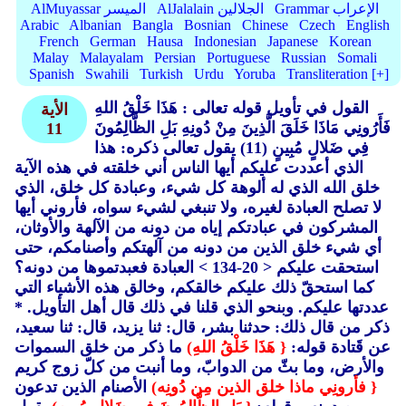
Grammar الإعراب
AlJalalain الجلالين
AlMuyassar الميسر
Arabic
Albanian
Bangla
Bosnian
Chinese
Czech
English
French
German
Hausa
Indonesian
Japanese
Korean
Malay
Malayalam
Persian
Portuguese
Russian
Somali
Spanish
Swahili
Turkish
Urdu
Yoruba
Transliteration [+]
القول في تأويل قوله تعالى : هَذَا خَلْقُ اللهِ
الأية
فَأَرُونِي مَاذَا خَلَقَ الَّذِينَ مِنْ دُونِهِ بَلِ الظَّالِمُونَ
11
فِي ضَلالٍ مُبِينٍ (11)
يقول تعالى ذكره: هذا
الذي أعددت عليكم أيها الناس أني خلقته في هذه الآية
خلق الله الذي له ألوهة كل شيء، وعبادة كل خلق، الذي
لا تصلح العبادة لغيره، ولا تنبغي لشيء سواه، فأروني أيها
المشركون في عبادتكم إياه من دونه من الآلهة والأوثان،
أي شيء خلق الذين من دونه من آلهتكم وأصنامكم، حتى
استحقت عليكم < 20-134 > العبادة فعبدتموها من دونه؟
كما استحقّ ذلك عليكم خالقكم، وخالق هذه الأشياء التي
عددتها عليكم. وبنحو الذي قلنا في ذلك قال أهل التأويل. *
ذكر من قال ذلك: حدثنا بشر، قال: ثنا يزيد، قال: ثنا سعيد،
عن قَتادة قوله:
{ هَذَا خَلْقُ اللهِ)
ما ذكر من خلق السموات
والأرض، وما بثّ من الدوابّ، وما أنبت من كلّ زوج كريم
{ فأرونِي ماذا خلق الذين مِن دُونِه)
الأصنام الذين تدعون