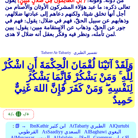
من دونه. وقوله:
{ بَلِ الظَّالِمُونَ فِي ضَلالٍ مُبِينٍ)
يقول
تعالى ذكره: ما عبد هؤلاء المشركون الأوثان والأصنام من
أجل أنها تخلق شيئا، ولكنهم دعاهم إلى عبادتها ضلالهم،
وذهابهم عن سبيل الحقّ، فهم في ضلال: يقول: فهم في
جور عن الحقّ، وذهاب عن الاستقامة مبين: يقول: يبين
لمن تأمله، ونظر فيه وفكَّر بعقل أنه ضلال لا هدى.
تفسير الطبري
Tafseer At-Tabariy
وَلَقَدْ آتَيْنَا لُقْمَانَ الْحِكْمَةَ أَنِ اشْكُرْ
لِلَّهِ ۚ وَمَنْ يَشْكُرْ فَإِنَّمَا يَشْكُرُ
لِنَفْسِهِ ۖ وَمَنْ كَفَرَ فَإِنَّ اللهَ غَنِيٌّ
حَمِيدٌ
+/-
-/+
AlQurtubi
AtTabariy الطبري
IbnKathir ابن كثير
📗 →
:
AlBaghawi البغوي
AsSaadiyy السعدي
القرطوبي
Grammar الإعراب
AlJalalain الجلالين
AlMuyassar الميسر