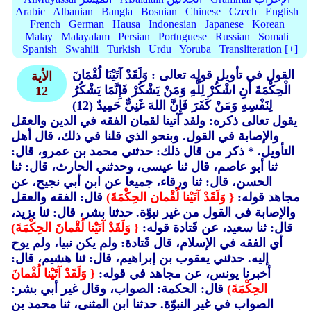
Arabic
Albanian
Bangla
Bosnian
Chinese
Czech
English
French
German
Hausa
Indonesian
Japanese
Korean
Malay
Malayalam
Persian
Portuguese
Russian
Somali
Spanish
Swahili
Turkish
Urdu
Yoruba
Transliteration [+]
القول في تأويل قوله تعالى : وَلَقَدْ آتَيْنَا لُقْمَانَ
الأية
الْحِكْمَةَ أَنِ اشْكُرْ لِلَّهِ وَمَنْ يَشْكُرْ فَإِنَّمَا يَشْكُرُ
12
لِنَفْسِهِ وَمَنْ كَفَرَ فَإِنَّ اللهَ غَنِيٌّ حَمِيدٌ (12)
يقول تعالى ذكره: ولقد آتينا لقمان الفقه في الدين والعقل
والإصابة في القول. وبنحو الذي قلنا في ذلك، قال أهل
التأويل. * ذكر من قال ذلك: حدثني محمد بن عمرو، قال:
ثنا أبو عاصم، قال ثنا عيسى، وحدثني الحارث، قال: ثنا
الحسن، قال: ثنا ورقاء، جميعا عن ابن أبي نجيح، عن
مجاهد قوله:
{ وَلَقَدْ آتَيْنا لُقْمان الحِكْمَةَ)
قال: الفقه والعقل
والإصابة في القول من غير نبوّة. حدثنا بشر، قال: ثنا يزيد،
قال: ثنا سعيد، عن قَتادة قوله:
{ وَلَقَدْ آتَيْنا لُقْمانَ الحِكْمَةَ)
أي الفقه في الإسلام، قال قَتادة: ولم يكن نبيا، ولم يوح
إليه. حدثني يعقوب بن إبراهيم، قال: ثنا هشيم، قال:
أخبرنا يونس، عن مجاهد في قوله:
{ وَلَقَدْ آتَيْنا لُقْمانَ
الحِكْمَةَ)
قال: الحكمة: الصواب، وقال غير أبي بشر:
الصواب في غير النبوّة. حدثنا ابن المثنى، ثنا محمد بن