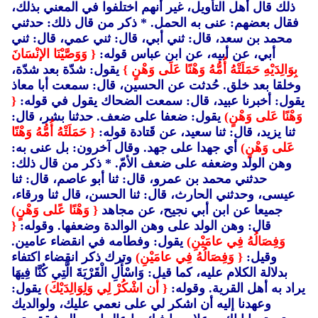
ذلك قال أهل التأويل، غير أنهم اختلفوا في المعني بذلك،
فقال بعضهم: عنى به الحمل. * ذكر من قال ذلك: حدثني
محمد بن سعد، قال: ثني أبي، قال: ثني عمي، قال: ثني
أبي، عن أبيه، عن ابن عباس قوله:
{ وَوَصَّيْنَا الإنْسَانَ
بِوَالِدَيْهِ حَمَلَتْهُ أُمُّهُ وَهْنًا عَلَى وَهْنٍ }
يقول: شدّة بعد شدّة،
وخلقا بعد خلق. حُدثت عن الحسين، قال: سمعت أبا معاذ
يقول: أخبرنا عبيد، قال: سمعت الضحاك يقول في قوله:
{
وَهْنًا عَلى وَهْنٍ)
يقول: ضعفا على ضعف. حدثنا بشر، قال:
ثنا يزيد، قال: ثنا سعيد، عن قَتادة قوله:
{ حَمَلَتْهُ أُمُّهُ وَهْنًا
عَلى وَهْنٍ)
أي جهدا على جهد. وقال آخرون: بل عنى به:
وهن الولد وضعفه على ضعف الأمّ. * ذكر من قال ذلك:
حدثني محمد بن عمرو، قال: ثنا أبو عاصم، قال: ثنا
عيسى، وحدثني الحارث، قال: ثنا الحسن، قال ثنا ورقاء،
جميعا عن ابن أبي نجيح، عن مجاهد
{ وَهْنًا عًلى وَهْنٍ)
قال: وهن الولد على وهن الوالدة وضعفها. وقوله:
{
وَفِصَالُهُ فِي عامَيْنِ)
يقول: وفطامه في انقضاء عامين.
وقيل:
{ وَفِصَالُهُ فِي عامَيْنِ)
وترك ذكر انقضاء اكتفاء
بدلالة الكلام عليه، كما قيل: وَاسْأَلِ الْقَرْيَةَ الَّتِي كُنَّا فِيهَا
يراد به أهل القرية. وقوله:
{ أن اشْكُرْ لِي وَلِوَالِدَيْكَ)
يقول:
وعهدنا إليه أن اشكر لي على نعمي عليك، ولوالديك