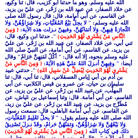
الله عليه وسلم. وهو ما حدثنا أبو كُرَيب، قال: ثنا وكيع،
عن خلاد الصفار، عن عبيد الله بن زَحْر، عن عليّ بن يزيد،
عن القاسم، عن أبي أُمامة، قال: قال رسول الله صلى
الله عليه وسلم:
" لا يحِلُّ بَيْعُ المُغَنِّيَاتِ، وَلا شِرَاؤُهُنَّ، وَلا
التِّجارَةُ فِيهِنَّ، وَلا أثمَانُهُنَّ، وفيهنّ نـزلت هذه الآية:
{ وَمِنَ
النَّاسِ مَنْ يَشْتَرِي لَهْوَ الحَدِيثِ)
". حدثنا ابن وكيع، قال:
ثني أبي، عن خَلاد الصفار، عن عبيد الله بن زَحْر، عن عليّ
بن يزيد، عن القاسم، عن أبي أُمامة، عن النبيّ صلى الله
عليه وسلم بنحوه، إلا أنه قال: " أكْلُ ثَمَنِهِنَّ حَرَامٌ" وقال
أيضا:
" وفِيهِنَّ أنـزلَ اللهُ عليَّ هَذِهِ الآيَةَ:
{ وَمِنَ النَّاسِ مَنْ
يَشْتَرِي لَهْوَ الحَدِيثِ لِيُضِلَّ عَنْ سَبِيلِ اللهِ)
". حدثني عبيد
بن آدم بن أبي إياس العسقلاني، قال: ثنا أبي، قال: ثنا
سليمان بن حيان، عن عمرو بن قيس الكلابي، عن أبي
المهلَّب، عن عبيد الله بن زَحْر، عن عليّ بن يزيد، عن
القاسم، عن أبي أُمامة. قال: وثنا إسماعيل بن عَياش، عن
مُطَرَّح بن يزيد، عن عبيد الله بن زَحْر، عن عليّ بن زيد،
عن القاسم، عن أبي أُمامة الباهلي، قال: سمعت رسول
الله صلى الله عليه وسلم يقول:
" لا يحلّ تَعْلِيمُ المُغَنِّياتِ،
وَلا بَيْعُهُنَّ وَلا شِرَاؤُهُنَّ، وَثمَنُهُنَّ حَرامٌ، وقَدْ نـزلَ تَصْدِيقُ
ذلكَ فِي كِتابِ الله
{ وَمِنَ النَّاسِ مَنْ يَشْتَرِي لَهْوَ الْحَدِيثِ)