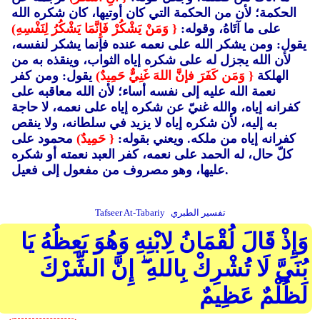
الحكمة؛ لأن من الحكمة التي كان أوتيها، كان شكره الله
على ما آتَاهُ، وقوله:
{ وَمَنْ يَشْكُرْ فَإِنَّمَا يَشْكُرُ لِنَفْسِهِ)
يقول: ومن يشكر الله على نعمه عنده فإنما يشكر لنفسه،
لأن الله يجزل له على شكره إياه الثواب، وينقذه به من
الهلكة
{ وَمَن كَفَرَ فإنَّ اللهَ غَنِيٌّ حَمِيدٌ)
يقول: ومن كفر
نعمة الله عليه إلى نفسه أساء؛ لأن الله معاقبه على
كفرانه إياه، والله غنيّ عن شكره إياه على نعمه، لا حاجة
به إليه، لأن شكره إياه لا يزيد في سلطانه، ولا ينقص
كفرانه إياه من ملكه. ويعني بقوله:
{ حَمِيدٌ)
محمود على
كلّ حال، له الحمد على نعمه، كفر العبد نعمته أو شكره
عليها، وهو مصروف من مفعول إلى فعيل.
تفسير الطبري
Tafseer At-Tabariy
وَإِذْ قَالَ لُقْمَانُ لِابْنِهِ وَهُوَ يَعِظُهُ يَا
بُنَيَّ لَا تُشْرِكْ بِاللهِ ۖ إِنَّ الشِّرْكَ
لَظُلْمٌ عَظِيمٌ