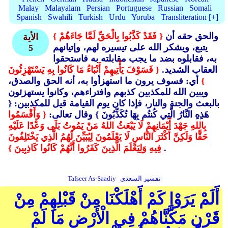
Malay
Malayalam
Persian
Portuguese
Russian
Somali
Spanish
Swahili
Turkish
Urdu
Yoruba
Transliteration [+]
والحق حقه أن
{ فَقَدْ كَذَّبُوا بِالْحَقِّ لَمَّا جَاءَهُمْ }
الأية
يتبع، ويشكر الله على تيسيره لهم، وإتيانهم
5
به، فقابلوه بضد ما يجب مقابلته به فاستحقوا
العقاب الشديد.
{ فَسَوْفَ يَأْتِيهِمْ أَنْبَاءُ مَا كَانُوا بِهِ يَسْتَهْزِئُونَ
}
أي: فسوف يرون ما استهزأوا به، أنه الحق والصدق،
ويبين الله للمكذبين كذبهم وافتراءهم، وكانوا يستهزئون
بالبعث والجنة والنار، فإذا كان يوم القيامة قيل للمكذبين: {
هَذِهِ النَّارُ الَّتِي كُنتُم بِهَا تُكَذِّبُونَ }
وقال تعالى:
{ وَأَقْسَمُوا
بِاللهِ جَهْدَ أَيْمَانِهِمْ لَا يَبْعَثُ اللهُ مَنْ يَمُوتُ بَلَى وَعْدًا عَلَيْهِ
حَقًّا وَلَكِنَّ أَكْثَرَ النَّاسِ لَا يَعْلَمُونَ لِيُبَيِّنَ لَهُمُ الَّذِي يَخْتَلِفُونَ
.
فِيهِ وَلِيَعْلَمَ الَّذِينَ كَفَرُوا أَنَّهُمْ كَانُوا كَاذِبِينَ }
تفسير السعدي
Tafseer As-Saadiy
أَلَمْ يَرَوْا كَمْ أَهْلَكْنَا مِنْ قَبْلِهِمْ مِنْ
قَرْنٍ مَكَّنَّاهُمْ فِي الْأَرْضِ مَا لَمْ