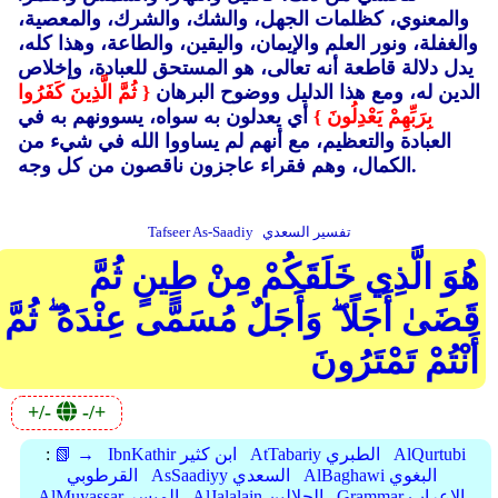
والمعنوي، كظلمات الجهل، والشك، والشرك، والمعصية،
والغفلة، ونور العلم والإيمان، واليقين، والطاعة، وهذا كله،
يدل دلالة قاطعة أنه تعالى، هو المستحق للعبادة، وإخلاص
الدين له، ومع هذا الدليل ووضوح البرهان
{ ثُمَّ الَّذِينَ كَفَرُوا
بِرَبِّهِمْ يَعْدِلُونَ }
أي يعدلون به سواه، يسوونهم به في
العبادة والتعظيم، مع أنهم لم يساووا الله في شيء من
الكمال، وهم فقراء عاجزون ناقصون من كل وجه.
تفسير السعدي
Tafseer As-Saadiy
هُوَ الَّذِي خَلَقَكُمْ مِنْ طِينٍ ثُمَّ
قَضَىٰ أَجَلًا ۖ وَأَجَلٌ مُسَمًّى عِنْدَهُ ۖ ثُمَّ
أَنْتُمْ تَمْتَرُونَ
+/-
-/+
AlQurtubi
AtTabariy الطبري
IbnKathir ابن كثير
📗 →
:
AlBaghawi البغوي
AsSaadiyy السعدي
القرطوبي
Grammar الإعراب
AlJalalain الجلالين
AlMuyassar الميسر