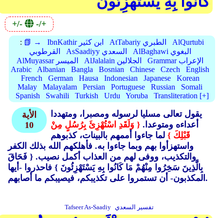
كَانُوا بِهِ يَسْتَهْزِئُونَ
+/-
-/+
AlQurtubi
AtTabariy الطبري
IbnKathir ابن كثير
📗 →
:
AlBaghawi البغوي
AsSaadiyy السعدي
القرطوبي
Grammar الإعراب
AlJalalain الجلالين
AlMuyassar الميسر
Arabic
Albanian
Bangla
Bosnian
Chinese
Czech
English
French
German
Hausa
Indonesian
Japanese
Korean
Malay
Malayalam
Persian
Portuguese
Russian
Somali
Spanish
Swahili
Turkish
Urdu
Yoruba
Transliteration [+]
يقول تعالى مسليا لرسوله ومصبرا، ومتهددا
الأية
أعداءه ومتوعدا.
{ وَلَقَدِ اسْتُهْزِئَ بِرُسُلٍ مِنْ
10
قَبْلِكَ }
لما جاءوا أممهم بالبينات، كذبوهم
واستهزأوا بهم وبما جاءوا به. فأهلكهم الله بذلك الكفر
والتكذيب، ووفى لهم من العذاب أكمل نصيب. { فَحَاقَ
بِالَّذِينَ سَخِرُوا مِنْهُمْ مَا كَانُوا بِهِ يَسْتَهْزِئُونَ }
فاحذروا -أيها
المكذبون- أن تستمروا على تكذيبكم، فيصيبكم ما أصابهم.
تفسير السعدي
Tafseer As-Saadiy