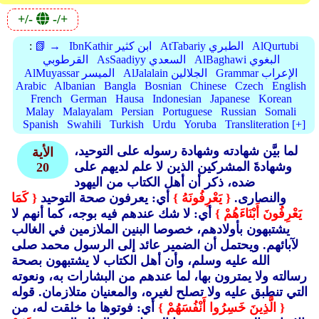
+/-
-/+
AlQurtubi
AtTabariy الطبري
IbnKathir ابن كثير
📗 →
:
AlBaghawi البغوي
AsSaadiyy السعدي
القرطوبي
Grammar الإعراب
AlJalalain الجلالين
AlMuyassar الميسر
Arabic
Albanian
Bangla
Bosnian
Chinese
Czech
English
French
German
Hausa
Indonesian
Japanese
Korean
Malay
Malayalam
Persian
Portuguese
Russian
Somali
Spanish
Swahili
Turkish
Urdu
Yoruba
Transliteration [+]
لما بيَّن شهادته وشهادة رسوله على التوحيد،
الأية
وشهادةَ المشركين الذين لا علم لديهم على
20
ضده، ذكر أن أهل الكتاب من اليهود
والنصارى.
{ يَعْرِفُونَهُ }
أي: يعرفون صحة التوحيد
{ كَمَا
يَعْرِفُونَ أَبْنَاءَهُمْ }
أي: لا شك عندهم فيه بوجه، كما أنهم لا
يشتبهون بأولادهم، خصوصا البنين الملازمين في الغالب
لآبائهم. ويحتمل أن الضمير عائد إلى الرسول محمد صلى
الله عليه وسلم، وأن أهل الكتاب لا يشتبهون بصحة
رسالته ولا يمترون بها، لما عندهم من البشارات به، ونعوته
التي تنطبق عليه ولا تصلح لغيره، والمعنيان متلازمان. قوله
{ الَّذِينَ خَسِرُوا أَنْفُسَهُمْ }
أي: فوتوها ما خلقت له، من