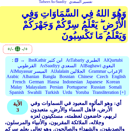
تفسير السعدي
Tafseer As-Saadiy
وَهُوَ اللهُ فِي السَّمَاوَاتِ وَفِي
الْأَرْضِ ۖ يَعْلَمُ سِرَّكُمْ وَجَهْرَكُمْ
وَيَعْلَمُ مَا تَكْسِبُونَ
+/-
-/+
AlQurtubi
AtTabariy الطبري
IbnKathir ابن كثير
📗 →
:
AlBaghawi البغوي
AsSaadiyy السعدي
القرطوبي
Grammar الإعراب
AlJalalain الجلالين
AlMuyassar الميسر
Arabic
Albanian
Bangla
Bosnian
Chinese
Czech
English
French
German
Hausa
Indonesian
Japanese
Korean
Malay
Malayalam
Persian
Portuguese
Russian
Somali
Spanish
Swahili
Turkish
Urdu
Yoruba
Transliteration [+]
أي: وهو المألوه المعبود في السماوات وفي
الأية
الأرض، فأهل السماء والأرض، متعبدون
3
لربهم، خاضعون لعظمته، مستكينون لعزه
وجلاله، الملائكة المقربون، والأنبياء والمرسلون،
والصديقون، والشهداء والصالحون. وهو تعالى يعلم سركم