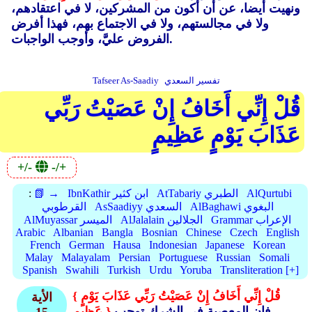
ونهيت أيضا، عن أن أكون من المشركين، لا في اعتقادهم،
ولا في مجالستهم، ولا في الاجتماع بهم، فهذا أفرض
الفروض عليَّ، وأوجب الواجبات.
تفسير السعدي
Tafseer As-Saadiy
قُلْ إِنِّي أَخَافُ إِنْ عَصَيْتُ رَبِّي
عَذَابَ يَوْمٍ عَظِيمٍ
+/-
-/+
AlQurtubi
AtTabariy الطبري
IbnKathir ابن كثير
📗 →
:
AlBaghawi البغوي
AsSaadiyy السعدي
القرطوبي
Grammar الإعراب
AlJalalain الجلالين
AlMuyassar الميسر
Arabic
Albanian
Bangla
Bosnian
Chinese
Czech
English
French
German
Hausa
Indonesian
Japanese
Korean
Malay
Malayalam
Persian
Portuguese
Russian
Somali
Spanish
Swahili
Turkish
Urdu
Yoruba
Transliteration [+]
{ قُلْ إِنِّي أَخَافُ إِنْ عَصَيْتُ رَبِّي عَذَابَ يَوْمٍ
الأية
فإن المعصية في الشرك توجب
عَظِيمٍ }