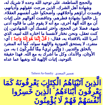
والحجج الساطعة، على توحيد الله وحده لا شريك له،
وشهادة أهل الشرك، الذين مرجت عقولهم وأديانهم،
وفسدت آراؤهم وأخلاقهم، وأضحكوا على أنفسهم العقلاء.
بل خالفوا بشهادة فطرهم، وتناقضت أقوالهم على إثبات
أن مع الله آلهة أخرى، مع أنه لا يقوم على ما قالوه أدنى
شبهة، فضلا عن الحجج، واختر لنفسك أي: الشهادتين، إن
كنت تعقل، ونحن نختار لأنفسنا ما اختاره الله لنبيه، الذي
أمرنا الله بالاقتداء به، فقال:
{ قُلْ إِنَّمَا هُوَ إِلَهٌ وَاحِدٌ }
أي:
منفرد، لا يستحق العبودية والإلهية سواه، كما أنه المنفرد
بالخلق والتدبير. { وَإِنَّنِي بَرِيءٌ مِمَّا تُشْرِكُونَ }
به، من
الأوثان، والأنداد، وكل ما أشرك به مع الله. فهذا حقيقة
التوحيد، إثبات الإلهية لله ونفيها عما عداه.
تفسير السعدي
Tafseer As-Saadiy
الَّذِينَ آتَيْنَاهُمُ الْكِتَابَ يَعْرِفُونَهُ كَمَا
يَعْرِفُونَ أَبْنَاءَهُمُ ۘ الَّذِينَ خَسِرُوا
أَنْفُسَهُمْ فَهُمْ لَا يُؤْمِنُونَ