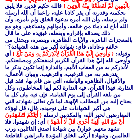
بِالْيَمِينِ ثُمَّ لَقَطَعْنَا مِنْهُ الْوَتِينَ }
فالله حكيم قدير، فلا يليق
بحكمته وقدرته أن يقر كاذبا عليه، زاعما أن الله أرسله
ولم يرسله، وأن الله أمره بدعوة الخلق ولم يأمره، وأن
الله أباح له دماء من خالفه، وأموالهم ونساءهم، وهو مع
ذلك يصدقه بإقراره وبفعله، فيؤيده على ما قال
بالمعجزات الباهرة، والآيات الظاهرة، وينصره، ويخذل من
خالفه وعاداه، فأي: شهادة أكبر من هذه الشهادة؟"
وقوله:
{ وَأُوحِيَ إِلَيَّ هَذَا الْقُرْآنُ لِأُنْذِرَكُمْ بِهِ وَمَنْ بَلَغَ }
أي
وأوحى الله إليَّ هذا القرآن الكريم لمنفعتكم ومصلحتكم،
لأنذركم به من العقاب الأليم. والنذارة إنما تكون بذكر ما
ينذرهم به، من الترغيب، والترهيب، وببيان الأعمال،
والأقوال، الظاهرة والباطنة، التي مَن قام بها، فقد قبل
النذارة، فهذا القرآن، فيه النذارة لكم أيها المخاطبون، وكل
من بلغه القرآن إلى يوم القيامة، فإن فيه بيان كل ما
يحتاج إليه من المطالب الإلهية. لما بيّن تعالى شهادته التي
هي أكبر الشهادات على توحيده، قال: قل لهؤلاء
المعارضين لخبر الله، والمكذبين لرسله
{ أَئِنَّكُمْ لَتَشْهَدُونَ
أَنَّ مَعَ اللهِ آلِهَةً أُخْرَى قُلْ لَا أَشْهَدُ }
أي: إن شهدوا، فلا
تشهد معهم. فوازِنْ بين شهادة أصدق القائلين، ورب
العالمين، وشهادة أزكى الخلق المؤيدة بالبراهين القاطعة