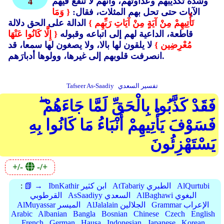
وشدة تكذيبهم وعداوتهم، وأنهم لا تنفع فيهم
4
الآيات حتى تحل بهم المثلات، فقال:
{ وَمَا
تَأْتِيهِمْ مِنْ آيَةٍ مِنْ آيَاتِ رَبِّهِم }
الدالة على الحق دلالة
قاطعة، الداعية لهم إلى اتباعه وقبوله
{ إِلَّا كَانُوا عَنْهَا
مُعْرِضِين }
لا يلقون لها بالا، ولا يصغون لها سمعا، قد
انصرفت قلوبهم إلى غيرها، وولوها أدبارَهم.
تفسير السعدي
Tafseer As-Saadiy
فَقَدْ كَذَّبُوا بِالْحَقِّ لَمَّا جَاءَهُمْ ۖ
فَسَوْفَ يَأْتِيهِمْ أَنْبَاءُ مَا كَانُوا بِهِ
يَسْتَهْزِئُونَ
+/-
-/+
AlQurtubi
AtTabariy الطبري
IbnKathir ابن كثير
📗 →
:
AlBaghawi البغوي
AsSaadiyy السعدي
القرطوبي
Grammar الإعراب
AlJalalain الجلالين
AlMuyassar الميسر
Arabic
Albanian
Bangla
Bosnian
Chinese
Czech
English
French
German
Hausa
Indonesian
Japanese
Korean