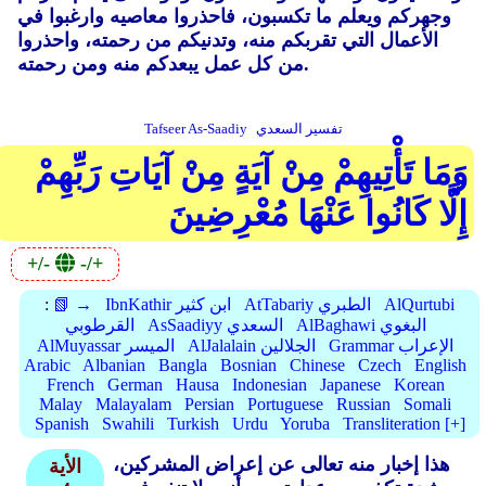
وجهركم ويعلم ما تكسبون، فاحذروا معاصيه وارغبوا في
الأعمال التي تقربكم منه، وتدنيكم من رحمته، واحذروا
من كل عمل يبعدكم منه ومن رحمته.
تفسير السعدي
Tafseer As-Saadiy
وَمَا تَأْتِيهِمْ مِنْ آيَةٍ مِنْ آيَاتِ رَبِّهِمْ
إِلَّا كَانُوا عَنْهَا مُعْرِضِينَ
+/-
-/+
AlQurtubi
AtTabariy الطبري
IbnKathir ابن كثير
📗 →
:
AlBaghawi البغوي
AsSaadiyy السعدي
القرطوبي
Grammar الإعراب
AlJalalain الجلالين
AlMuyassar الميسر
Arabic
Albanian
Bangla
Bosnian
Chinese
Czech
English
French
German
Hausa
Indonesian
Japanese
Korean
Malay
Malayalam
Persian
Portuguese
Russian
Somali
Spanish
Swahili
Turkish
Urdu
Yoruba
Transliteration [+]
هذا إخبار منه تعالى عن إعراض المشركين،
الأية