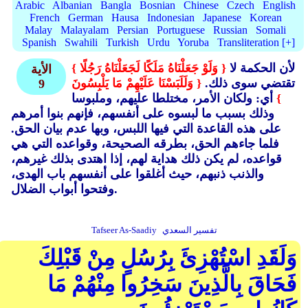
Arabic
Albanian
Bangla
Bosnian
Chinese
Czech
English
French
German
Hausa
Indonesian
Japanese
Korean
Malay
Malayalam
Persian
Portuguese
Russian
Somali
Spanish
Swahili
Turkish
Urdu
Yoruba
Transliteration [+]
لأن الحكمة لا
{ وَلَوْ جَعَلْنَاهُ مَلَكًا لَجَعَلْنَاهُ رَجُلًا }
الأية
تقتضي سوى ذلك.
{ وَلَلَبَسْنَا عَلَيْهِمْ مَا يَلْبِسُونَ
9
}
أي: ولكان الأمر، مختلطا عليهم، وملبوسا
وذلك بسبب ما لبسوه على أنفسهم، فإنهم بنوا أمرهم
على هذه القاعدة التي فيها اللبس، وبها عدم بيان الحق.
فلما جاءهم الحق، بطرقه الصحيحة، وقواعده التي هي
قواعده، لم يكن ذلك هداية لهم، إذا اهتدى بذلك غيرهم،
والذنب ذنبهم، حيث أغلقوا على أنفسهم باب الهدى،
وفتحوا أبواب الضلال.
تفسير السعدي
Tafseer As-Saadiy
وَلَقَدِ اسْتُهْزِئَ بِرُسُلٍ مِنْ قَبْلِكَ
فَحَاقَ بِالَّذِينَ سَخِرُوا مِنْهُمْ مَا