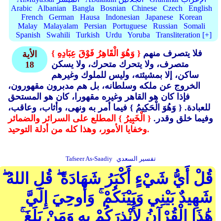
Arabic
Albanian
Bangla
Bosnian
Chinese
Czech
English
French
German
Hausa
Indonesian
Japanese
Korean
Malay
Malayalam
Persian
Portuguese
Russian
Somali
Spanish
Swahili
Turkish
Urdu
Yoruba
Transliteration [+]
فلا يتصرف منهم
{ وَهُوَ الْقَاهِرُ فَوْقَ عِبَادِهِ }
الأية
متصرف، ولا يتحرك متحرك، ولا يسكن
18
ساكن، إلا بمشيئته، وليس للملوك وغيرهم
الخروج عن ملكه وسلطانه، بل هم مدبرون مقهورون،
فإذا كان هو القاهر وغيره مقهورا، كان هو المستحق
للعبادة. { وَهُوَ الْحَكِيمُ }
فيما أمر به ونهى، وأثاب، وعاقب،
وفيما خلق وقدر.
{ الْخَبِيرُ } المطلع على السرائر والضمائر
وخفايا الأمور، وهذا كله من أدلة التوحيد.
تفسير السعدي
Tafseer As-Saadiy
قُلْ أَيُّ شَيْءٍ أَكْبَرُ شَهَادَةً ۖ قُلِ اللهُ ۖ
شَهِيدٌ بَيْنِي وَبَيْنَكُمْ ۚ وَأُوحِيَ إِلَيَّ
هَٰذَا الْقُرْآنُ لِأُنْذِرَكُمْ بِهِ وَمَنْ بَلَغَ ۚ