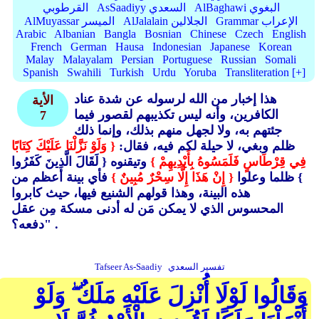
AlBaghawi البغوي
AsSaadiyy السعدي
القرطوبي
Grammar الإعراب
AlJalalain الجلالين
AlMuyassar الميسر
Arabic
Albanian
Bangla
Bosnian
Chinese
Czech
English
French
German
Hausa
Indonesian
Japanese
Korean
Malay
Malayalam
Persian
Portuguese
Russian
Somali
Spanish
Swahili
Turkish
Urdu
Yoruba
Transliteration [+]
هذا إخبار من الله لرسوله عن شدة عناد
الأية
الكافرين، وأنه ليس تكذيبهم لقصور فيما
7
جئتهم به، ولا لجهل منهم بذلك، وإنما ذلك
ظلم وبغي، لا حيلة لكم فيه، فقال:
{ وَلَوْ نَزَّلْنَا عَلَيْكَ كِتَابًا
فِي قِرْطَاسٍ فَلَمَسُوهُ بِأَيْدِيهِمْ }
وتيقنوه { لَقَالَ الَّذِينَ كَفَرُوا
}
ظلما وعلوا
{ إِنْ هَذَا إِلَّا سِحْرٌ مُبِينٌ }
فأي بينة أعظم من
هذه البينة، وهذا قولهم الشنيع فيها، حيث كابروا
المحسوس الذي لا يمكن مَن له أدنى مسكة مِن عقل
دفعه؟" .
تفسير السعدي
Tafseer As-Saadiy
وَقَالُوا لَوْلَا أُنْزِلَ عَلَيْهِ مَلَكٌ ۖ وَلَوْ