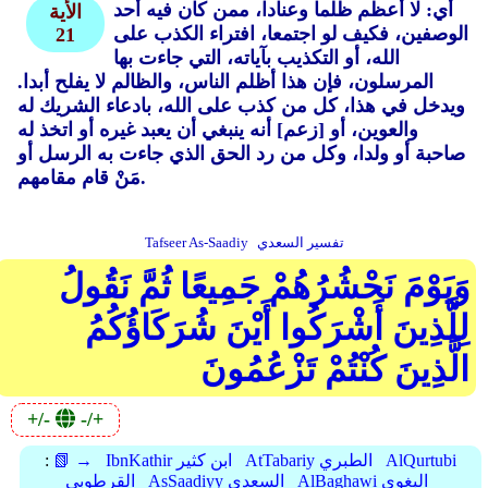
أي: لا أعظم ظلما وعنادا، ممن كان فيه أحد
الأية
الوصفين، فكيف لو اجتمعا، افتراء الكذب على
21
الله، أو التكذيب بآياته، التي جاءت بها
المرسلون، فإن هذا أظلم الناس، والظالم لا يفلح أبدا.
ويدخل في هذا، كل من كذب على الله، بادعاء الشريك له
والعوين، أو [زعم] أنه ينبغي أن يعبد غيره أو اتخذ له
صاحبة أو ولدا، وكل من رد الحق الذي جاءت به الرسل أو
مَنْ قام مقامهم.
تفسير السعدي
Tafseer As-Saadiy
وَيَوْمَ نَحْشُرُهُمْ جَمِيعًا ثُمَّ نَقُولُ
لِلَّذِينَ أَشْرَكُوا أَيْنَ شُرَكَاؤُكُمُ
الَّذِينَ كُنْتُمْ تَزْعُمُونَ
+/-
-/+
AlQurtubi
AtTabariy الطبري
IbnKathir ابن كثير
📗 →
:
AlBaghawi البغوي
AsSaadiyy السعدي
القرطوبي