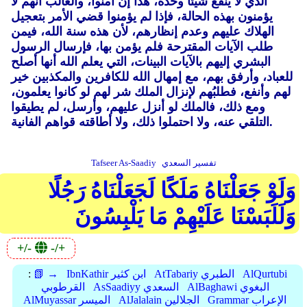
الذي لا ينفع شيئا وحده، هذا إن آمنوا، والغالب أنهم لا
يؤمنون بهذه الحالة، فإذا لم يؤمنوا قضي الأمر بتعجيل
الهلاك عليهم وعدم إنظارهم، لأن هذه سنة الله، فيمن
طلب الآيات المقترحة فلم يؤمن بها، فإرسال الرسول
البشري إليهم بالآيات البينات، التي يعلم الله أنها أصلح
للعباد، وأرفق بهم، مع إمهال الله للكافرين والمكذبين خير
لهم وأنفع، فطلبُهم لإنزال الملك شر لهم لو كانوا يعلمون،
ومع ذلك، فالملك لو أنزل عليهم، وأرسل، لم يطيقوا
التلقي عنه، ولا احتملوا ذلك، ولا أطاقته قواهم الفانية.
تفسير السعدي
Tafseer As-Saadiy
وَلَوْ جَعَلْنَاهُ مَلَكًا لَجَعَلْنَاهُ رَجُلًا
وَلَلَبَسْنَا عَلَيْهِمْ مَا يَلْبِسُونَ
+/-
-/+
AlQurtubi
AtTabariy الطبري
IbnKathir ابن كثير
📗 →
:
AlBaghawi البغوي
AsSaadiyy السعدي
القرطوبي
Grammar الإعراب
AlJalalain الجلالين
AlMuyassar الميسر