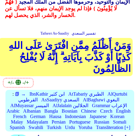
الإيمان والتوحيد، وحرموها الفضل من الملك المجيد
{ فَهُمْ
لَا يُؤْمِنُونَ } فإذا لم يوجد الإيمان منهم، فلا تسأل عن
الخسار والشر، الذي يحصل لهم.
تفسير السعدي
Tafseer As-Saadiy
وَمَنْ أَظْلَمُ مِمَّنِ افْتَرَىٰ عَلَى اللهِ
كَذِبًا أَوْ كَذَّبَ بِآيَاتِهِ ۗ إِنَّهُ لَا يُفْلِحُ
الظَّالِمُونَ
+/-
-/+
AlQurtubi
AtTabariy الطبري
IbnKathir ابن كثير
📗 →
:
AlBaghawi البغوي
AsSaadiyy السعدي
القرطوبي
Grammar الإعراب
AlJalalain الجلالين
AlMuyassar الميسر
Arabic
Albanian
Bangla
Bosnian
Chinese
Czech
English
French
German
Hausa
Indonesian
Japanese
Korean
Malay
Malayalam
Persian
Portuguese
Russian
Somali
Spanish
Swahili
Turkish
Urdu
Yoruba
Transliteration [+]