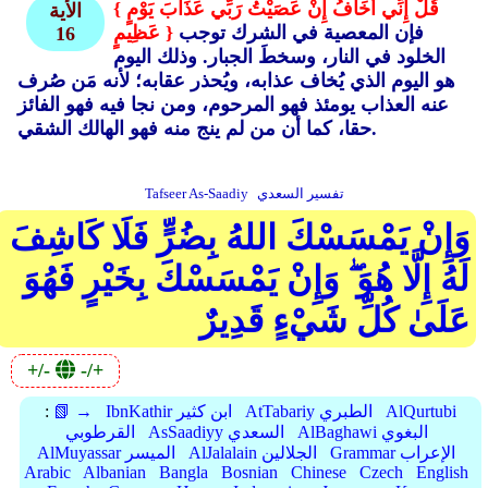
{ قُلْ إِنِّي أَخَافُ إِنْ عَصَيْتُ رَبِّي عَذَابَ يَوْمٍ
الأية
فإن المعصية في الشرك توجب
عَظِيمٍ }
16
الخلود في النار، وسخطَ الجبار. وذلك اليوم
هو اليوم الذي يُخاف عذابه، ويُحذر عقابه؛ لأنه مَن صُرف
عنه العذاب يومئذ فهو المرحوم، ومن نجا فيه فهو الفائز
حقا، كما أن من لم ينج منه فهو الهالك الشقي.
تفسير السعدي
Tafseer As-Saadiy
وَإِنْ يَمْسَسْكَ اللهُ بِضُرٍّ فَلَا كَاشِفَ
لَهُ إِلَّا هُوَ ۖ وَإِنْ يَمْسَسْكَ بِخَيْرٍ فَهُوَ
عَلَىٰ كُلِّ شَيْءٍ قَدِيرٌ
+/-
-/+
AlQurtubi
AtTabariy الطبري
IbnKathir ابن كثير
📗 →
:
AlBaghawi البغوي
AsSaadiyy السعدي
القرطوبي
Grammar الإعراب
AlJalalain الجلالين
AlMuyassar الميسر
Arabic
Albanian
Bangla
Bosnian
Chinese
Czech
English