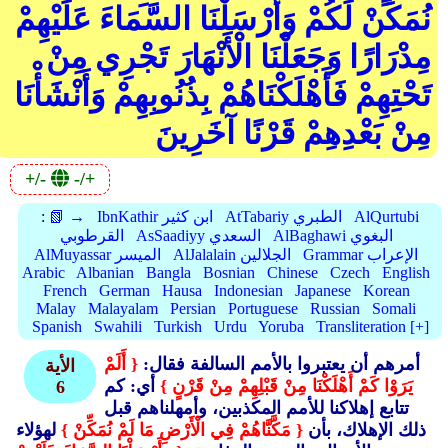
نُمَكِّنْ لَكُمْ وَأَرْسَلْنَا السَّمَاءَ عَلَيْهِمْ
مِدْرَارًا وَجَعَلْنَا الْأَنْهَارَ تَجْرِي مِنْ
تَحْتِهِمْ فَأَهْلَكْنَاهُمْ بِذُنُوبِهِمْ وَأَنْشَأْنَا
مِنْ بَعْدِهِمْ قَرْنًا آخَرِينَ
+/-
-/+
AlQurtubi
AtTabariy الطبري
IbnKathir ابن كثير
📗 →
:
AlBaghawi البغوي
AsSaadiyy السعدي
القرطوبي
Grammar الإعراب
AlJalalain الجلالين
AlMuyassar الميسر
Arabic
Albanian
Bangla
Bosnian
Chinese
Czech
English
French
German
Hausa
Indonesian
Japanese
Korean
Malay
Malayalam
Persian
Portuguese
Russian
Somali
Spanish
Swahili
Turkish
Urdu
Yoruba
Transliteration [+]
أمرهم أن يعتبروا بالأمم السالفة فقال:
{ أَلَمْ
الأية
يَرَوْا كَمْ أَهْلَكْنَا مِنْ قَبْلِهِمْ مِنْ قَرْنٍ }
أي: كم
6
تتابع إهلاكنا للأمم المكذبين، وأمهلناهم قبل
ذلك الإهلاك، بأن
{ مَكَّنَّاهُمْ فِي الْأَرْضِ مَا لَمْ نُمَكِّنْ }
لهؤلاء