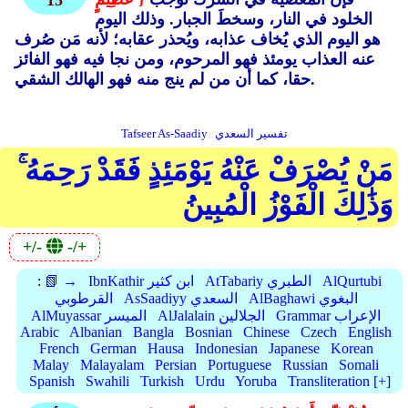
15
الخلود في النار، وسخطَ الجبار. وذلك اليوم
هو اليوم الذي يُخاف عذابه، ويُحذر عقابه؛ لأنه مَن صُرف
عنه العذاب يومئذ فهو المرحوم، ومن نجا فيه فهو الفائز
حقا، كما أن من لم ينج منه فهو الهالك الشقي.
تفسير السعدي
Tafseer As-Saadiy
مَنْ يُصْرَفْ عَنْهُ يَوْمَئِذٍ فَقَدْ رَحِمَهُ ۚ
وَذَٰلِكَ الْفَوْزُ الْمُبِينُ
+/-
-/+
AlQurtubi
AtTabariy الطبري
IbnKathir ابن كثير
📗 →
:
AlBaghawi البغوي
AsSaadiyy السعدي
القرطوبي
Grammar الإعراب
AlJalalain الجلالين
AlMuyassar الميسر
Arabic
Albanian
Bangla
Bosnian
Chinese
Czech
English
French
German
Hausa
Indonesian
Japanese
Korean
Malay
Malayalam
Persian
Portuguese
Russian
Somali
Spanish
Swahili
Turkish
Urdu
Yoruba
Transliteration [+]