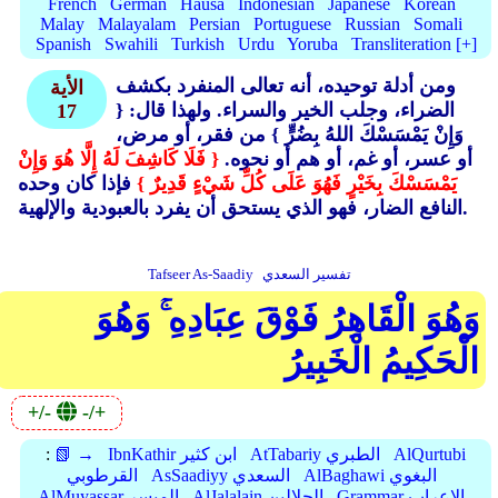
French
German
Hausa
Indonesian
Japanese
Korean
Malay
Malayalam
Persian
Portuguese
Russian
Somali
Spanish
Swahili
Turkish
Urdu
Yoruba
Transliteration [+]
ومن أدلة توحيده، أنه تعالى المنفرد بكشف
الأية
الضراء، وجلب الخير والسراء. ولهذا قال: {
17
وَإِنْ يَمْسَسْكَ اللهُ بِضُرٍّ }
من فقر، أو مرض،
أو عسر، أو غم، أو هم أو نحوه.
{ فَلَا كَاشِفَ لَهُ إِلَّا هُوَ وَإِنْ
يَمْسَسْكَ بِخَيْرٍ فَهُوَ عَلَى كُلِّ شَيْءٍ قَدِيرٌ }
فإذا كان وحده
النافع الضار، فهو الذي يستحق أن يفرد بالعبودية والإلهية.
تفسير السعدي
Tafseer As-Saadiy
وَهُوَ الْقَاهِرُ فَوْقَ عِبَادِهِ ۚ وَهُوَ
الْحَكِيمُ الْخَبِيرُ
+/-
-/+
AlQurtubi
AtTabariy الطبري
IbnKathir ابن كثير
📗 →
:
AlBaghawi البغوي
AsSaadiyy السعدي
القرطوبي
Grammar الإعراب
AlJalalain الجلالين
AlMuyassar الميسر