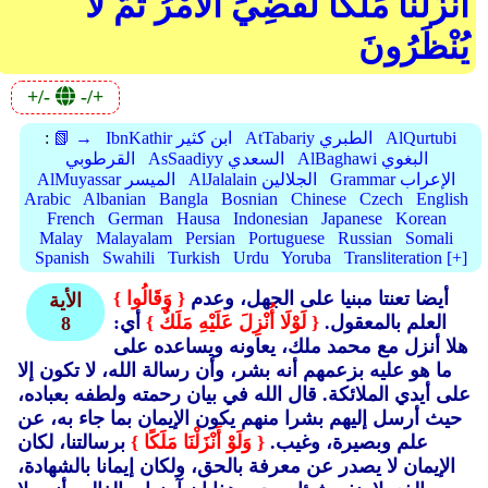
أَنْزَلْنَا مَلَكًا لَقُضِيَ الْأَمْرُ ثُمَّ لَا
يُنْظَرُونَ
+/-
-/+
AlQurtubi
AtTabariy الطبري
IbnKathir ابن كثير
📗 →
:
AlBaghawi البغوي
AsSaadiyy السعدي
القرطوبي
Grammar الإعراب
AlJalalain الجلالين
AlMuyassar الميسر
Arabic
Albanian
Bangla
Bosnian
Chinese
Czech
English
French
German
Hausa
Indonesian
Japanese
Korean
Malay
Malayalam
Persian
Portuguese
Russian
Somali
Spanish
Swahili
Turkish
Urdu
Yoruba
Transliteration [+]
أيضا تعنتا مبنيا على الجهل، وعدم
{ وَقَالُوا }
الأية
العلم بالمعقول.
{ لَوْلَا أُنْزِلَ عَلَيْهِ مَلَكٌ }
أي:
8
هلا أنزل مع محمد ملك، يعاونه ويساعده على
ما هو عليه بزعمهم أنه بشر، وأن رسالة الله، لا تكون إلا
على أيدي الملائكة. قال الله في بيان رحمته ولطفه بعباده،
حيث أرسل إليهم بشرا منهم يكون الإيمان بما جاء به، عن
علم وبصيرة، وغيب.
{ وَلَوْ أَنْزَلْنَا مَلَكًا }
برسالتنا، لكان
الإيمان لا يصدر عن معرفة بالحق، ولكان إيمانا بالشهادة،