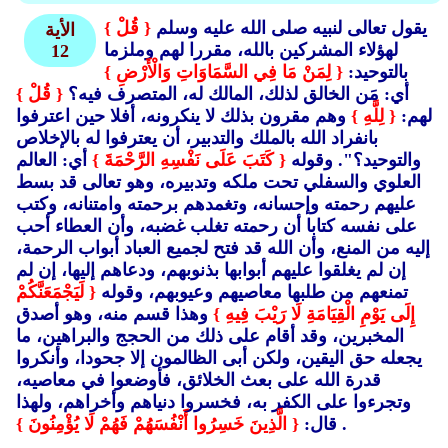
يقول تعالى لنبيه صلى الله عليه وسلم
{ قُلْ }
الأية
لهؤلاء المشركين بالله، مقررا لهم وملزما
12
بالتوحيد:
{ لِمَنْ مَا فِي السَّمَاوَاتِ وَالْأَرْضِ }
أي: مَن الخالق لذلك، المالك له، المتصرف فيه؟
{ قُلْ }
لهم:
{ لِلَّهِ }
وهم مقرون بذلك لا ينكرونه، أفلا حين اعترفوا
بانفراد الله بالملك والتدبير، أن يعترفوا له بالإخلاص
والتوحيد؟". وقوله
{ كَتَبَ عَلَى نَفْسِهِ الرَّحْمَةَ }
أي: العالم
العلوي والسفلي تحت ملكه وتدبيره، وهو تعالى قد بسط
عليهم رحمته وإحسانه، وتغمدهم برحمته وامتنانه، وكتب
على نفسه كتابا أن رحمته تغلب غضبه، وأن العطاء أحب
إليه من المنع، وأن الله قد فتح لجميع العباد أبواب الرحمة،
إن لم يغلقوا عليهم أبوابها بذنوبهم، ودعاهم إليها، إن لم
تمنعهم من طلبها معاصيهم وعيوبهم، وقوله
{ لَيَجْمَعَنَّكُمْ
إِلَى يَوْمِ الْقِيَامَةِ لَا رَيْبَ فِيهِ }
وهذا قسم منه، وهو أصدق
المخبرين، وقد أقام على ذلك من الحجج والبراهين، ما
يجعله حق اليقين، ولكن أبى الظالمون إلا جحودا، وأنكروا
قدرة الله على بعث الخلائق، فأوضعوا في معاصيه،
وتجرءوا على الكفر به، فخسروا دنياهم وأخراهم، ولهذا
.
قال:
{ الَّذِينَ خَسِرُوا أَنْفُسَهُمْ فَهُمْ لَا يُؤْمِنُونَ }