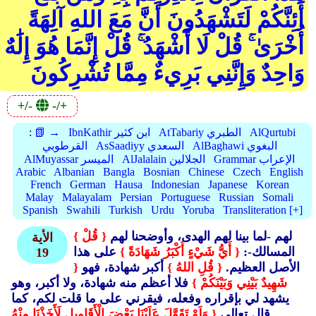
أَئِنَّكُمْ لَتَشْهَدُونَ أَنَّ مَعَ اللهِ آلِهَةً
أُخْرَىٰ ۚ قُلْ لَا أَشْهَدُ ۚ قُلْ إِنَّمَا هُوَ إِلَٰهٌ
وَاحِدٌ وَإِنَّنِي بَرِيءٌ مِمَّا تُشْرِكُونَ
+/-
-/+
AlQurtubi
AtTabariy الطبري
IbnKathir ابن كثير
📗 →
:
AlBaghawi البغوي
AsSaadiyy السعدي
القرطوبي
Grammar الإعراب
AlJalalain الجلالين
AlMuyassar الميسر
Arabic
Albanian
Bangla
Bosnian
Chinese
Czech
English
French
German
Hausa
Indonesian
Japanese
Korean
Malay
Malayalam
Persian
Portuguese
Russian
Somali
Spanish
Swahili
Turkish
Urdu
Yoruba
Transliteration [+]
لهم -لما بينا لهم الهدى، وأوضحنا لهم
{ قُلْ }
الأية
المسالك-:
{ أَيُّ شَيْءٍ أَكْبَرُ شَهَادَةً }
على هذا
19
الأصل العظيم.
{ قُلِ اللهُ }
أكبر شهادة، فهو
{
شَهِيدٌ بَيْنِي وَبَيْنَكُمْ }
فلا أعظم منه شهادة، ولا أكبر، وهو
يشهد لي بإقراره وفعله، فيقرني على ما قلت لكم، كما
قال تعالى
{ وَلَوْ تَقَوَّلَ عَلَيْنَا بَعْضَ الْأَقَاوِيلِ لَأَخَذْنَا مِنْهُ