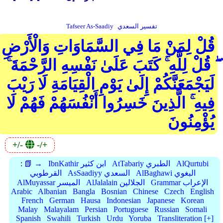
تفسير السعدي
Tafseer As-Saadiy
قُلْ لِمَنْ مَا فِي السَّمَاوَاتِ وَالْأَرْضِ
ۖ قُلْ لِلَّهِ ۚ كَتَبَ عَلَىٰ نَفْسِهِ الرَّحْمَةَ ۚ
لَيَجْمَعَنَّكُمْ إِلَىٰ يَوْمِ الْقِيَامَةِ لَا رَيْبَ
فِيهِ ۚ الَّذِينَ خَسِرُوا أَنْفُسَهُمْ فَهُمْ لَا
يُؤْمِنُونَ
+/-
-/+
AlQurtubi
AtTabariy الطبري
IbnKathir ابن كثير
📗 →
:
AlBaghawi البغوي
AsSaadiyy السعدي
القرطوبي
Grammar الإعراب
AlJalalain الجلالين
AlMuyassar الميسر
Arabic
Albanian
Bangla
Bosnian
Chinese
Czech
English
French
German
Hausa
Indonesian
Japanese
Korean
Malay
Malayalam
Persian
Portuguese
Russian
Somali
Spanish
Swahili
Turkish
Urdu
Yoruba
Transliteration [+]