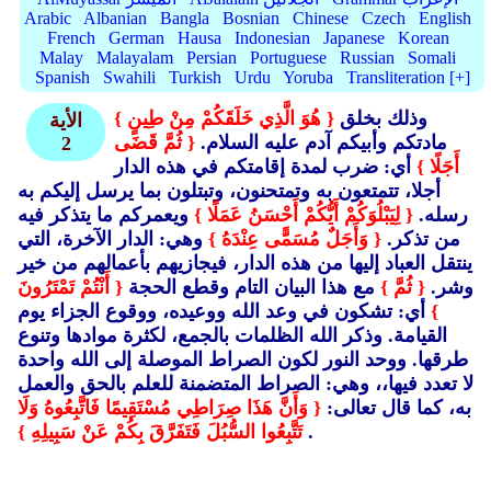
Arabic
Albanian
Bangla
Bosnian
Chinese
Czech
English
French
German
Hausa
Indonesian
Japanese
Korean
Malay
Malayalam
Persian
Portuguese
Russian
Somali
Spanish
Swahili
Turkish
Urdu
Yoruba
Transliteration [+]
وذلك بخلق
{ هُوَ الَّذِي خَلَقَكُمْ مِنْ طِينٍ }
الأية
مادتكم وأبيكم آدم عليه السلام.
{ ثُمَّ قَضَى
2
أَجَلًا }
أي: ضرب لمدة إقامتكم في هذه الدار
أجلا، تتمتعون به وتمتحنون، وتبتلون بما يرسل إليكم به
رسله.
{ لِيَبْلُوَكُمْ أَيُّكُمْ أَحْسَنُ عَمَلًا }
ويعمركم ما يتذكر فيه
من تذكر.
{ وَأَجَلٌ مُسَمًّى عِنْدَهُ }
وهي: الدار الآخرة، التي
ينتقل العباد إليها من هذه الدار، فيجازيهم بأعمالهم من خير
وشر.
{ ثُمَّ }
مع هذا البيان التام وقطع الحجة
{ أَنْتُمْ تَمْتَرُونَ
}
أي: تشكون في وعد الله ووعيده، ووقوع الجزاء يوم
القيامة. وذكر الله الظلمات بالجمع، لكثرة موادها وتنوع
طرقها. ووحد النور لكون الصراط الموصلة إلى الله واحدة
لا تعدد فيها،، وهي: الصراط المتضمنة للعلم بالحق والعمل
به، كما قال تعالى:
{ وَأَنَّ هَذَا صِرَاطِي مُسْتَقِيمًا فَاتَّبِعُوهُ وَلَا
.
تَتَّبِعُوا السُّبُلَ فَتَفَرَّقَ بِكُمْ عَنْ سَبِيلِهِ }