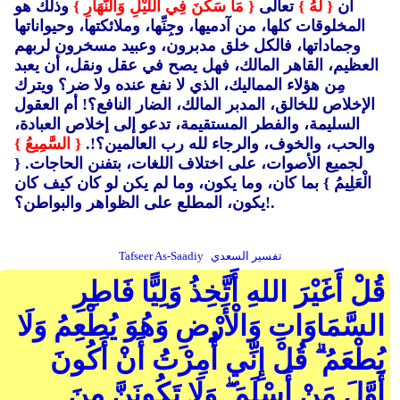
أن
{ لَهُ }
تعالى
{ مَا سَكَنَ فِي اللَّيْلِ وَالنَّهَارِ }
وذلك هو
المخلوقات كلها، من آدميها، وجِنِّها، وملائكتها، وحيواناتها
وجماداتها، فالكل خلق مدبرون، وعبيد مسخرون لربهم
العظيم، القاهر المالك، فهل يصح في عقل ونقل، أن يعبد
مِن هؤلاء المماليك، الذي لا نفع عنده ولا ضر؟ ويترك
الإخلاص للخالق، المدبر المالك، الضار النافع؟! أم العقول
السليمة، والفطر المستقيمة، تدعو إلى إخلاص العبادة،
والحب، والخوف، والرجاء لله رب العالمين؟!.
{ السَّمِيعُ }
لجميع الأصوات، على اختلاف اللغات، بتفنن الحاجات. {
الْعَلِيمُ }
بما كان، وما يكون، وما لم يكن لو كان كيف كان
يكون، المطلع على الظواهر والبواطن؟!.
تفسير السعدي
Tafseer As-Saadiy
قُلْ أَغَيْرَ اللهِ أَتَّخِذُ وَلِيًّا فَاطِرِ
السَّمَاوَاتِ وَالْأَرْضِ وَهُوَ يُطْعِمُ وَلَا
يُطْعَمُ ۗ قُلْ إِنِّي أُمِرْتُ أَنْ أَكُونَ
أَوَّلَ مَنْ أَسْلَمَ ۖ وَلَا تَكُونَنَّ مِنَ