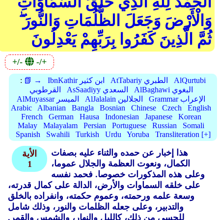
الْحَمْدُ لِلَّهِ الَّذِي خَلَقَ السَّمَاوَاتِ
وَالْأَرْضَ وَجَعَلَ الظُّلُمَاتِ وَالنُّورَ ۖ
ثُمَّ الَّذِينَ كَفَرُوا بِرَبِّهِمْ يَعْدِلُونَ
+/-
-/+
AlQurtubi
AtTabariy الطبري
IbnKathir ابن كثير
📗 →
:
AlBaghawi البغوي
AsSaadiyy السعدي
القرطوبي
Grammar الإعراب
AlJalalain الجلالين
AlMuyassar الميسر
Arabic
Albanian
Bangla
Bosnian
Chinese
Czech
English
French
German
Hausa
Indonesian
Japanese
Korean
Malay
Malayalam
Persian
Portuguese
Russian
Somali
Spanish
Swahili
Turkish
Urdu
Yoruba
Transliteration [+]
هذا إخبار عن حمده والثناء عليه بصفات
الأية
الكمال، ونعوت العظمة والجلال عموما،
1
وعلى هذه المذكورات خصوصا. فحمد نفسه
على خلقه السماوات والأرض، الدالة على كمال قدرته،
وسعة علمه ورحمته، وعموم حكمته، وانفراده بالخلق
والتدبير، وعلى جعله الظلمات والنور، وذلك شامل
للحسي من ذلك، كالليل والنهار، والشمس والقمر.