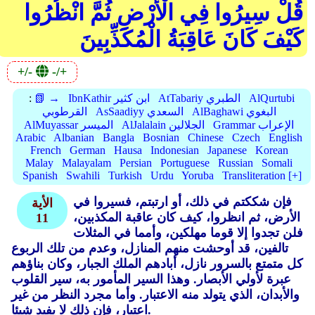
قُلْ سِيرُوا فِي الْأَرْضِ ثُمَّ انْظُرُوا
كَيْفَ كَانَ عَاقِبَةُ الْمُكَذِّبِينَ
+/-
-/+
AlQurtubi
AtTabariy الطبري
IbnKathir ابن كثير
📗 →
:
AlBaghawi البغوي
AsSaadiyy السعدي
القرطوبي
Grammar الإعراب
AlJalalain الجلالين
AlMuyassar الميسر
Arabic
Albanian
Bangla
Bosnian
Chinese
Czech
English
French
German
Hausa
Indonesian
Japanese
Korean
Malay
Malayalam
Persian
Portuguese
Russian
Somali
Spanish
Swahili
Turkish
Urdu
Yoruba
Transliteration [+]
فإن شككتم في ذلك، أو ارتبتم، فسيروا في
الأية
الأرض، ثم انظروا، كيف كان عاقبة المكذبين،
11
فلن تجدوا إلا قوما مهلكين، وأمما في المثلات
تالفين، قد أوحشت منهم المنازل، وعدم من تلك الربوع
كل متمتع بالسرور نازل، أبادهم الملك الجبار، وكان بناؤهم
عبرة لأولي الأبصار. وهذا السير المأمور به، سير القلوب
والأبدان، الذي يتولد منه الاعتبار. وأما مجرد النظر من غير
اعتبار، فإن ذلك لا يفيد شيئا.