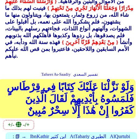
من الأموال والبنين والرفاهية.
{ وَأَرْسَلْنَا السَّمَاءَ عَلَيْهِمْ
مِدْرَارًا وَجَعَلْنَا الْأَنْهَارَ تَجْرِي مِنْ تَحْتِهِمْ }
فينبت لهم بذلك ما
شاء الله، من زروع وثمار، يتمتعون بها، ويتناولون منها ما
يشتهون، فلم يشكروا الله على نعمه، بل أقبلوا على
الشهوات، وألهتهم أنواع اللذات، فجاءتهم رسلهم بالبينات،
فلم يصدقوها، بل ردوها وكذبوها فأهلكهم الله بذنوبهم
وأنشأ
{ مِنْ بَعْدِهِمْ قَرْنًا آخَرِينَ }
فهذه سنة الله ودأبه، في
الأمم السابقين واللاحقين، فاعتبروا بمن قص الله عليكم
نبأهم.
تفسير السعدي
Tafseer As-Saadiy
وَلَوْ نَزَّلْنَا عَلَيْكَ كِتَابًا فِي قِرْطَاسٍ
فَلَمَسُوهُ بِأَيْدِيهِمْ لَقَالَ الَّذِينَ
كَفَرُوا إِنْ هَٰذَا إِلَّا سِحْرٌ مُبِينٌ
+/-
-/+
AlQurtubi
AtTabariy الطبري
IbnKathir ابن كثير
📗 →
: