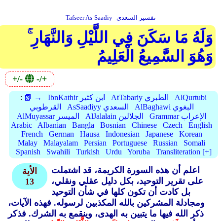
تفسير السعدي
Tafseer As-Saadiy
وَلَهُ مَا سَكَنَ فِي اللَّيْلِ وَالنَّهَارِ ۚ
وَهُوَ السَّمِيعُ الْعَلِيمُ
+/-
-/+
AlQurtubi
AtTabariy الطبري
IbnKathir ابن كثير
📗 →
:
AlBaghawi البغوي
AsSaadiyy السعدي
القرطوبي
Grammar الإعراب
AlJalalain الجلالين
AlMuyassar الميسر
Arabic
Albanian
Bangla
Bosnian
Chinese
Czech
English
French
German
Hausa
Indonesian
Japanese
Korean
Malay
Malayalam
Persian
Portuguese
Russian
Somali
Spanish
Swahili
Turkish
Urdu
Yoruba
Transliteration [+]
اعلم أن هذه السورة الكريمة، قد اشتملت
الأية
على تقرير التوحيد، بكل دليل عقلي ونقلي،
13
بل كادت أن تكون كلها في شأن التوحيد
ومجادلة المشركين بالله المكذبين لرسوله. فهذه الآيات،
ذكر الله فيها ما يتبين به الهدى، وينقمع به الشرك. فذكر