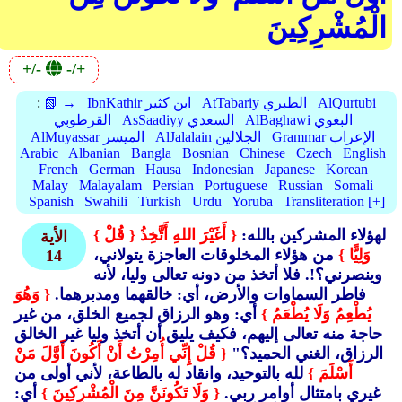
الْمُشْرِكِينَ
+/-
-/+
AlQurtubi
AtTabariy الطبري
IbnKathir ابن كثير
📗 →
:
AlBaghawi البغوي
AsSaadiyy السعدي
القرطوبي
Grammar الإعراب
AlJalalain الجلالين
AlMuyassar الميسر
Arabic
Albanian
Bangla
Bosnian
Chinese
Czech
English
French
German
Hausa
Indonesian
Japanese
Korean
Malay
Malayalam
Persian
Portuguese
Russian
Somali
Spanish
Swahili
Turkish
Urdu
Yoruba
Transliteration [+]
لهؤلاء المشركين بالله:
{ أَغَيْرَ اللهِ أَتَّخِذُ
{ قُلْ }
الأية
وَلِيًّا }
من هؤلاء المخلوقات العاجزة يتولاني،
14
وينصرني؟!. فلا أتخذ من دونه تعالى وليا، لأنه
فاطر السماوات والأرض، أي: خالقهما ومدبرهما.
{ وَهُوَ
يُطْعِمُ وَلَا يُطْعَمُ }
أي: وهو الرزاق لجميع الخلق، من غير
حاجة منه تعالى إليهم، فكيف يليق أن أتخذ وليا غير الخالق
الرزاق، الغني الحميد؟"
{ قُلْ إِنِّي أُمِرْتُ أَنْ أَكُونَ أَوَّلَ مَنْ
أَسْلَمَ }
لله بالتوحيد، وانقاد له بالطاعة، لأني أولى من
غيري بامتثال أوامر ربي.
{ وَلَا تَكُونَنَّ مِنَ الْمُشْرِكِينَ }
أي: