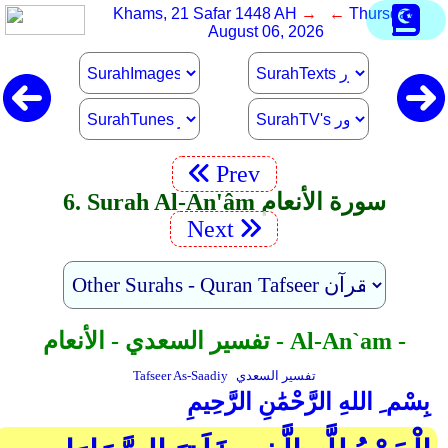
Khams, 21 Safar 1448 AH
→ ←
Thursday,
August 06, 2026
Prev
6. Surah Al-An'âm سورة الأنعام
Next
تفسير السعدي - الأنعام - Al-An`am -
تفسير السعدي
Tafseer As-Saadiy
بِسْم ِ اللهِ الرَّحْمَٰنِ الرَّحِيمِ