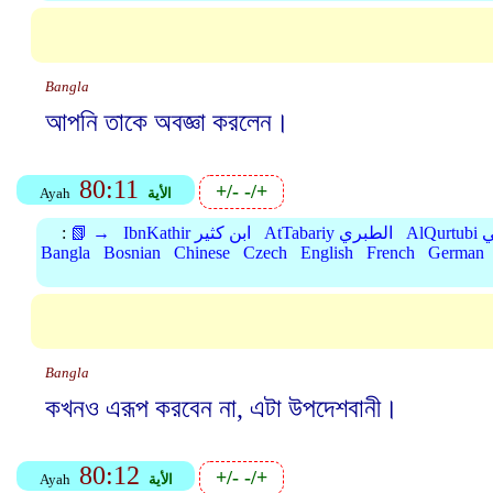
Bangla
আপনি তাকে অবজ্ঞা করলেন।
80:11
+/-
-/+
الأية
Ayah
بي
AtTabariy الطبري
IbnKathir ابن كثير
📗 →
:
Bangla
Bosnian
Chinese
Czech
English
French
German
Bangla
কখনও এরূপ করবেন না, এটা উপদেশবানী।
80:12
+/-
-/+
الأية
Ayah