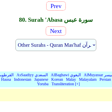
Prev
80. Surah 'Abasa سورة عبس
Next
AlMu الميسر
AlBaghawi البغوي
AsSaadiyy السعدي
AlQurtubi القرطو
Hausa
Indonesian
Japanese
Korean
Malay
Malayalam
Persian
Yoruba
Transliteration [+]