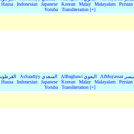
Hausa
Indonesian
Japanese
Korean
Malay
Malayalam
Persian
Yoruba
Transliteration [+]
AlMu الميسر
AlBaghawi البغوي
AsSaadiyy السعدي
AlQurtubi القرطو
Hausa
Indonesian
Japanese
Korean
Malay
Malayalam
Persian
Yoruba
Transliteration [+]