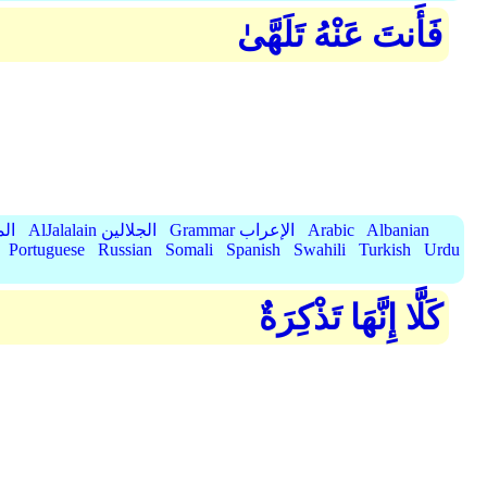
فَأَنتَ عَنْهُ تَلَهَّىٰ
Albanian
Arabic
Grammar الإعراب
AlJalalain الجلالين
yassar
Portuguese
Russian
Somali
Spanish
Swahili
Turkish
Urdu
كَلَّا إِنَّهَا تَذْكِرَةٌ