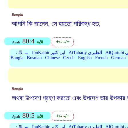
Bangla
আপনি কি জানেন, সে হয়তো পরিশুদ্ধ হত,
80:4
+/-
-/+
الأية
Ayah
بي
AtTabariy الطبري
IbnKathir ابن كثير
📗 →
:
Bangla
Bosnian
Chinese
Czech
English
French
German
Bangla
অথবা উপদেশ গ্রহণ করতো এবং উপদেশ তার উপকার
80:5
+/-
-/+
الأية
Ayah
بي
AtTabariy الطبري
IbnKathir ابن كثير
📗 →
: