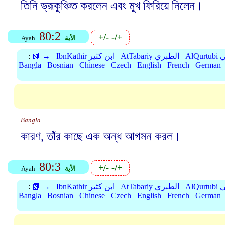
তিনি ভ্রূকুঞ্চিত করলেন এবং মুখ ফিরিয়ে নিলেন।
80:2
+/-
-/+
الأية
Ayah
بي
AtTabariy الطبري
IbnKathir ابن كثير
📗 →
:
Bangla
Bosnian
Chinese
Czech
English
French
German
Bangla
কারণ, তাঁর কাছে এক অন্ধ আগমন করল।
80:3
+/-
-/+
الأية
Ayah
بي
AtTabariy الطبري
IbnKathir ابن كثير
📗 →
:
Bangla
Bosnian
Chinese
Czech
English
French
German