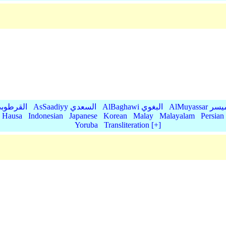
AlMu الميسر
AlBaghawi البغوي
AsSaadiyy السعدي
AlQurtubi القرطو
Hausa
Indonesian
Japanese
Korean
Malay
Malayalam
Persian
Yoruba
Transliteration [+]