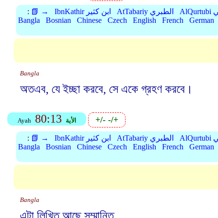
بي
AtTabariy الطبري
IbnKathir ابن كثير
📗 →
:
Bangla
Bosnian
Chinese
Czech
English
French
German
Bangla
অতএব, যে ইচ্ছা করবে, সে একে গ্রহণ করবে।
80:13
+/-
-/+
الأية
Ayah
بي
AtTabariy الطبري
IbnKathir ابن كثير
📗 →
:
Bangla
Bosnian
Chinese
Czech
English
French
German
Bangla
এটা লিখিত আছে সম্মানিত,