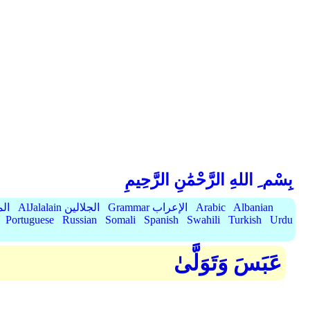
بِسْم ِ اللهِ الرَّحْمَٰنِ الرَّحِيمِ
Albanian
Arabic
Grammar الإعراب
AlJalalain الجلالين
yassar
Portuguese
Russian
Somali
Spanish
Swahili
Turkish
Urdu
عَبَسَ وَتَوَلَّىٰ