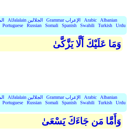
Albanian
Arabic
Grammar الإعراب
AlJalalain الجلالين
yassar
Portuguese
Russian
Somali
Spanish
Swahili
Turkish
Urdu
وَمَا عَلَيْكَ أَلَّا يَزَّكَّىٰ
Albanian
Arabic
Grammar الإعراب
AlJalalain الجلالين
yassar
Portuguese
Russian
Somali
Spanish
Swahili
Turkish
Urdu
وَأَمَّا مَن جَاءَكَ يَسْعَىٰ