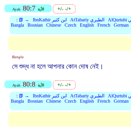
80:7
+/-
-/+
الأية
Ayah
بي
AtTabariy الطبري
IbnKathir ابن كثير
📗 →
:
Bangla
Bosnian
Chinese
Czech
English
French
German
Bangla
সে শুদ্ধ না হলে আপনার কোন দোষ নেই।
80:8
+/-
-/+
الأية
Ayah
بي
AtTabariy الطبري
IbnKathir ابن كثير
📗 →
:
Bangla
Bosnian
Chinese
Czech
English
French
German