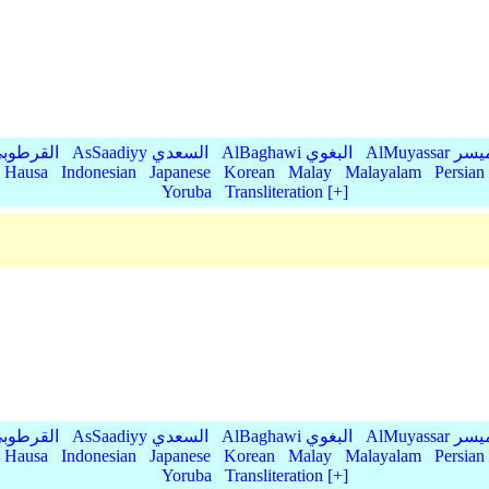
AlMu الميسر
AlBaghawi البغوي
AsSaadiyy السعدي
AlQurtubi القرطو
Hausa
Indonesian
Japanese
Korean
Malay
Malayalam
Persian
Yoruba
Transliteration [+]
AlMu الميسر
AlBaghawi البغوي
AsSaadiyy السعدي
AlQurtubi القرطو
Hausa
Indonesian
Japanese
Korean
Malay
Malayalam
Persian
Yoruba
Transliteration [+]