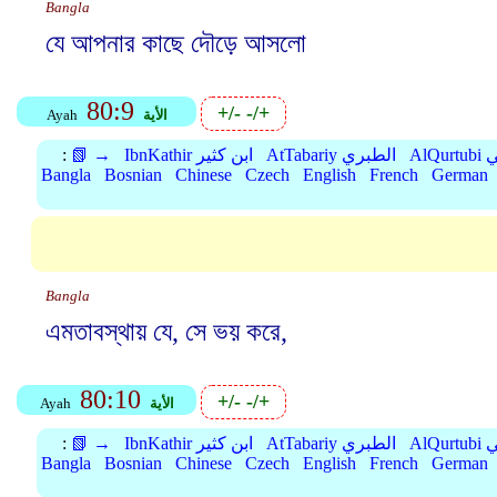
Bangla
যে আপনার কাছে দৌড়ে আসলো
80:9
+/-
-/+
الأية
Ayah
بي
AtTabariy الطبري
IbnKathir ابن كثير
📗 →
:
Bangla
Bosnian
Chinese
Czech
English
French
German
Bangla
এমতাবস্থায় যে, সে ভয় করে,
80:10
+/-
-/+
الأية
Ayah
بي
AtTabariy الطبري
IbnKathir ابن كثير
📗 →
:
Bangla
Bosnian
Chinese
Czech
English
French
German