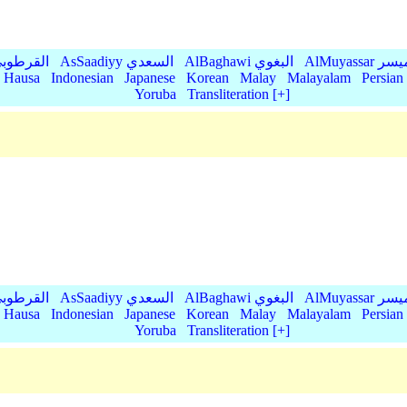
AlMu الميسر
AlBaghawi البغوي
AsSaadiyy السعدي
AlQurtubi القرطو
Hausa
Indonesian
Japanese
Korean
Malay
Malayalam
Persian
Yoruba
Transliteration [+]
AlMu الميسر
AlBaghawi البغوي
AsSaadiyy السعدي
AlQurtubi القرطو
Hausa
Indonesian
Japanese
Korean
Malay
Malayalam
Persian
Yoruba
Transliteration [+]