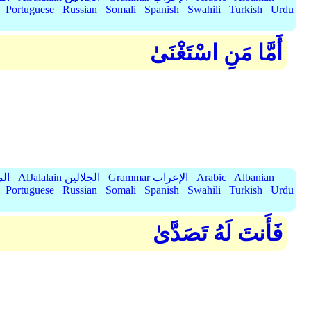
Portuguese
Russian
Somali
Spanish
Swahili
Turkish
Urdu
أَمَّا مَنِ اسْتَغْنَىٰ
Albanian
Arabic
Grammar الإعراب
AlJalalain الجلالين
yassar
Portuguese
Russian
Somali
Spanish
Swahili
Turkish
Urdu
فَأَنتَ لَهُ تَصَدَّىٰ