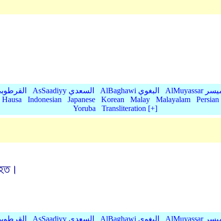
AlMu الميسر
AlBaghawi البغوي
AsSaadiyy السعدي
AlQurtubi القرطو
Hausa
Indonesian
Japanese
Korean
Malay
Malayalam
Persian
Yoruba
Transliteration [+]
 হত।
AlMu الميسر
AlBaghawi البغوي
AsSaadiyy السعدي
AlQurtubi القرطو