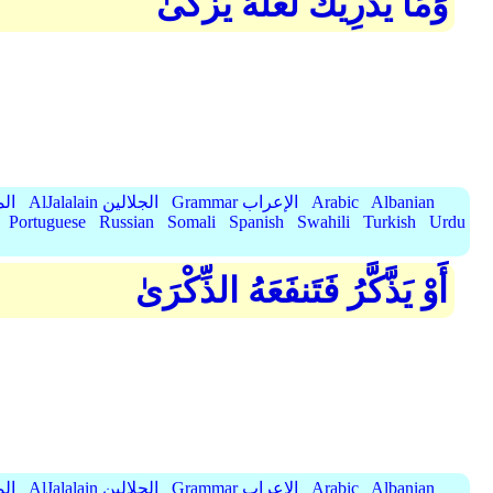
وَمَا يُدْرِيكَ لَعَلَّهُ يَزَّكَّىٰ
Albanian
Arabic
Grammar الإعراب
AlJalalain الجلالين
yassar
Portuguese
Russian
Somali
Spanish
Swahili
Turkish
Urdu
أَوْ يَذَّكَّرُ فَتَنفَعَهُ الذِّكْرَىٰ
Albanian
Arabic
Grammar الإعراب
AlJalalain الجلالين
yassar