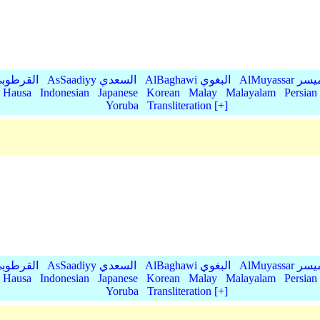
AlMu الميسر
AlBaghawi البغوي
AsSaadiyy السعدي
AlQurtubi القرطو
Hausa
Indonesian
Japanese
Korean
Malay
Malayalam
Persian
Yoruba
Transliteration [+]
AlMu الميسر
AlBaghawi البغوي
AsSaadiyy السعدي
AlQurtubi القرطو
Hausa
Indonesian
Japanese
Korean
Malay
Malayalam
Persian
Yoruba
Transliteration [+]