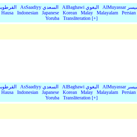
AlMu الميسر
AlBaghawi البغوي
AsSaadiyy السعدي
AlQurtubi القرطو
Hausa
Indonesian
Japanese
Korean
Malay
Malayalam
Persian
Yoruba
Transliteration [+]
AlMu الميسر
AlBaghawi البغوي
AsSaadiyy السعدي
AlQurtubi القرطو
Hausa
Indonesian
Japanese
Korean
Malay
Malayalam
Persian
Yoruba
Transliteration [+]