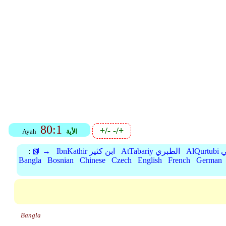
80:1
+/-
-/+
الأية
Ayah
بي
AtTabariy الطبري
IbnKathir ابن كثير
📗 →
:
Bangla
Bosnian
Chinese
Czech
English
French
German
Bangla