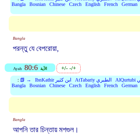
Bangla
Bosnian
Chinese
Czech
English
French
German
Bangla
পরন্তু যে বেপরোয়া,
80:6
+/-
-/+
الأية
Ayah
بي
AtTabariy الطبري
IbnKathir ابن كثير
📗 →
:
Bangla
Bosnian
Chinese
Czech
English
French
German
Bangla
আপনি তার চিন্তায় মশগুল।