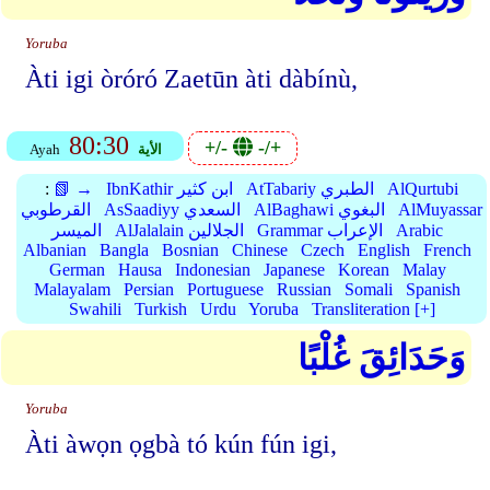
Yoruba
Àti igi òróró Zaetūn àti dàbínù,
80:30
+/-
-/+
الأية
Ayah
AlQurtubi
AtTabariy الطبري
IbnKathir ابن كثير
📗 →
:
AlMuyassar
AlBaghawi البغوي
AsSaadiyy السعدي
القرطوبي
Arabic
Grammar الإعراب
AlJalalain الجلالين
الميسر
Albanian
Bangla
Bosnian
Chinese
Czech
English
French
German
Hausa
Indonesian
Japanese
Korean
Malay
Malayalam
Persian
Portuguese
Russian
Somali
Spanish
Swahili
Turkish
Urdu
Yoruba
Transliteration [+]
وَحَدَائِقَ غُلْبًا
Yoruba
Àti àwọn ọgbà tó kún fún igi,