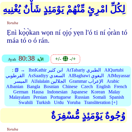
لِكُلِّ امْرِئٍ مِّنْهُمْ يَوْمَئِذٍ شَأْنٌ يُغْنِيهِ
Yoruba
Ẹnì kọ̀ọ̀kan wọn ní ọjọ́ yẹn l'ó ti ní ọ̀ràn tó
máa tó o ó rán.
80:38
+/-
-/+
الأية
Ayah
AlQurtubi
AtTabariy الطبري
IbnKathir ابن كثير
📗 →
:
AlMuyassar
AlBaghawi البغوي
AsSaadiyy السعدي
القرطوبي
Arabic
Grammar الإعراب
AlJalalain الجلالين
الميسر
Albanian
Bangla
Bosnian
Chinese
Czech
English
French
German
Hausa
Indonesian
Japanese
Korean
Malay
Malayalam
Persian
Portuguese
Russian
Somali
Spanish
Swahili
Turkish
Urdu
Yoruba
Transliteration [+]
وُجُوهٌ يَوْمَئِذٍ مُّسْفِرَةٌ
Yoruba