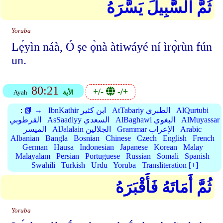
ثُمَّ السَّبِيلَ يَسَّرَهُ
Yoruba
Lẹ́yìn náà, Ó ṣe ọ̀nà àtiwáyé ní ìrọ̀rùn fún
un.
80:21
+/-
-/+
الأية
Ayah
AlQurtubi
AtTabariy الطبري
IbnKathir ابن كثير
📗 →
:
AlMuyassar
AlBaghawi البغوي
AsSaadiyy السعدي
القرطوبي
Arabic
Grammar الإعراب
AlJalalain الجلالين
الميسر
Albanian
Bangla
Bosnian
Chinese
Czech
English
French
German
Hausa
Indonesian
Japanese
Korean
Malay
Malayalam
Persian
Portuguese
Russian
Somali
Spanish
Swahili
Turkish
Urdu
Yoruba
Transliteration [+]
ثُمَّ أَمَاتَهُ فَأَقْبَرَهُ
Yoruba