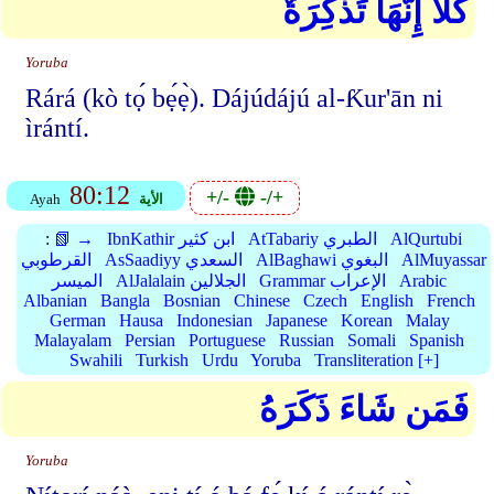
كَلَّا إِنَّهَا تَذْكِرَةٌ
Yoruba
Rárá (kò tọ́ bẹ́ẹ̀). Dájúdájú al-Ƙur'ān ni
ìrántí.
80:12
+/-
-/+
الأية
Ayah
AlQurtubi
AtTabariy الطبري
IbnKathir ابن كثير
📗 →
:
AlMuyassar
AlBaghawi البغوي
AsSaadiyy السعدي
القرطوبي
Arabic
Grammar الإعراب
AlJalalain الجلالين
الميسر
Albanian
Bangla
Bosnian
Chinese
Czech
English
French
German
Hausa
Indonesian
Japanese
Korean
Malay
Malayalam
Persian
Portuguese
Russian
Somali
Spanish
Swahili
Turkish
Urdu
Yoruba
Transliteration [+]
فَمَن شَاءَ ذَكَرَهُ
Yoruba