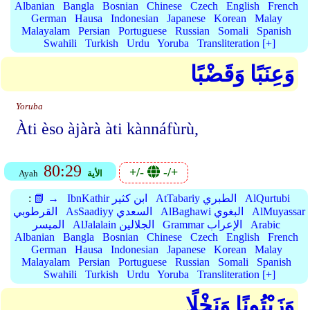
Albanian
Bangla
Bosnian
Chinese
Czech
English
French
German
Hausa
Indonesian
Japanese
Korean
Malay
Malayalam
Persian
Portuguese
Russian
Somali
Spanish
Swahili
Turkish
Urdu
Yoruba
Transliteration [+]
وَعِنَبًا وَقَضْبًا
Yoruba
Àti èso àjàrà àti kànnáfùrù,
80:29
+/-
-/+
الأية
Ayah
AlQurtubi
AtTabariy الطبري
IbnKathir ابن كثير
📗 →
:
AlMuyassar
AlBaghawi البغوي
AsSaadiyy السعدي
القرطوبي
Arabic
Grammar الإعراب
AlJalalain الجلالين
الميسر
Albanian
Bangla
Bosnian
Chinese
Czech
English
French
German
Hausa
Indonesian
Japanese
Korean
Malay
Malayalam
Persian
Portuguese
Russian
Somali
Spanish
Swahili
Turkish
Urdu
Yoruba
Transliteration [+]
وَزَيْتُونًا وَنَخْلًا