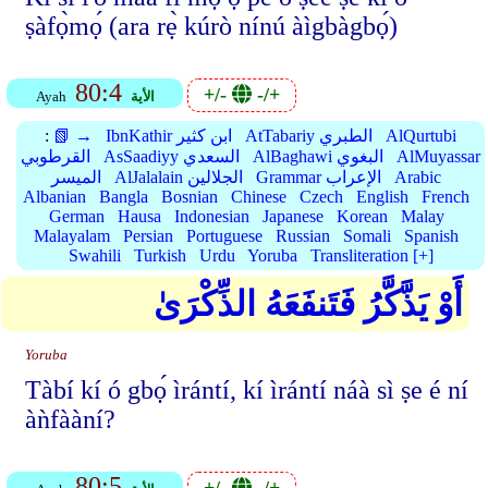
ṣàfọ̀mọ́ (ara rẹ̀ kúrò nínú àìgbàgbọ́)
80:4
+/-
-/+
الأية
Ayah
AlQurtubi
AtTabariy الطبري
IbnKathir ابن كثير
📗 →
:
AlMuyassar
AlBaghawi البغوي
AsSaadiyy السعدي
القرطوبي
Arabic
Grammar الإعراب
AlJalalain الجلالين
الميسر
Albanian
Bangla
Bosnian
Chinese
Czech
English
French
German
Hausa
Indonesian
Japanese
Korean
Malay
Malayalam
Persian
Portuguese
Russian
Somali
Spanish
Swahili
Turkish
Urdu
Yoruba
Transliteration [+]
أَوْ يَذَّكَّرُ فَتَنفَعَهُ الذِّكْرَىٰ
Yoruba
Tàbí kí ó gbọ́ ìrántí, kí ìrántí náà sì ṣe é ní
àǹfààní?
80:5