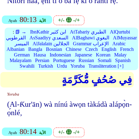
Nítorí náà, ẹni tí ó bá fẹ́ kí ó rántí rẹ̀.
80:13
+/-
-/+
الأية
Ayah
AlQurtubi
AtTabariy الطبري
IbnKathir ابن كثير
📗 →
:
AlMuyassar
AlBaghawi البغوي
AsSaadiyy السعدي
القرطوبي
Arabic
Grammar الإعراب
AlJalalain الجلالين
الميسر
Albanian
Bangla
Bosnian
Chinese
Czech
English
French
German
Hausa
Indonesian
Japanese
Korean
Malay
Malayalam
Persian
Portuguese
Russian
Somali
Spanish
Swahili
Turkish
Urdu
Yoruba
Transliteration [+]
فِي صُحُفٍ مُّكَرَّمَةٍ
Yoruba
(Al-Ƙur'ān) wà nínú àwọn tàkádà alápọ̀n-
ọ́nlé,
80:14
+/-
-/+
الأية
Ayah