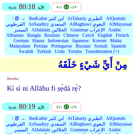
80:18
+/-
-/+
الأية
Ayah
AlQurtubi
AtTabariy الطبري
IbnKathir ابن كثير
📗 →
:
AlMuyassar
AlBaghawi البغوي
AsSaadiyy السعدي
القرطوبي
Arabic
Grammar الإعراب
AlJalalain الجلالين
الميسر
Albanian
Bangla
Bosnian
Chinese
Czech
English
French
German
Hausa
Indonesian
Japanese
Korean
Malay
Malayalam
Persian
Portuguese
Russian
Somali
Spanish
Swahili
Turkish
Urdu
Yoruba
Transliteration [+]
مِنْ أَيِّ شَيْءٍ خَلَقَهُ
Yoruba
Kí sì ni Allāhu fi ṣẹ̀dá rẹ̀?
80:19
+/-
-/+
الأية
Ayah
AlQurtubi
AtTabariy الطبري
IbnKathir ابن كثير
📗 →
:
AlMuyassar
AlBaghawi البغوي
AsSaadiyy السعدي
القرطوبي
Arabic
Grammar الإعراب
AlJalalain الجلالين
الميسر