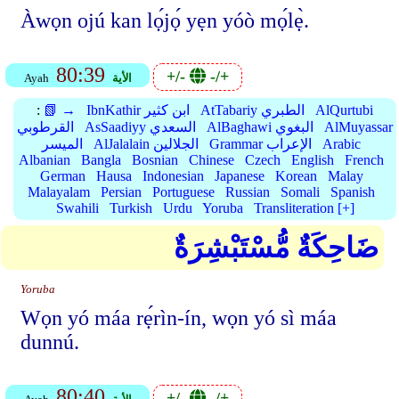
Àwọn ojú kan lọ́jọ́ yẹn yóò mọ́lẹ̀.
80:39
+/-
-/+
الأية
Ayah
AlQurtubi
AtTabariy الطبري
IbnKathir ابن كثير
📗 →
:
AlMuyassar
AlBaghawi البغوي
AsSaadiyy السعدي
القرطوبي
Arabic
Grammar الإعراب
AlJalalain الجلالين
الميسر
Albanian
Bangla
Bosnian
Chinese
Czech
English
French
German
Hausa
Indonesian
Japanese
Korean
Malay
Malayalam
Persian
Portuguese
Russian
Somali
Spanish
Swahili
Turkish
Urdu
Yoruba
Transliteration [+]
ضَاحِكَةٌ مُّسْتَبْشِرَةٌ
Yoruba
Wọn yó máa rẹ́rìn-ín, wọn yó sì máa
dunnú.
80:40
+/-
-/+