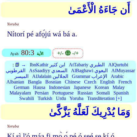
أَن جَاءَهُ الْأَعْمَىٰ
Yoruba
Nítorí pé afọ́jú wá bá a.
80:3
+/-
-/+
الأية
Ayah
AlQurtubi
AtTabariy الطبري
IbnKathir ابن كثير
📗 →
:
AlMuyassar
AlBaghawi البغوي
AsSaadiyy السعدي
القرطوبي
Arabic
Grammar الإعراب
AlJalalain الجلالين
الميسر
Albanian
Bangla
Bosnian
Chinese
Czech
English
French
German
Hausa
Indonesian
Japanese
Korean
Malay
Malayalam
Persian
Portuguese
Russian
Somali
Spanish
Swahili
Turkish
Urdu
Yoruba
Transliteration [+]
وَمَا يُدْرِيكَ لَعَلَّهُ يَزَّكَّىٰ
Yoruba
Kí sì l'ó máa fi mọ̀ ọ́ pé ó ṣeé ṣe kí ó