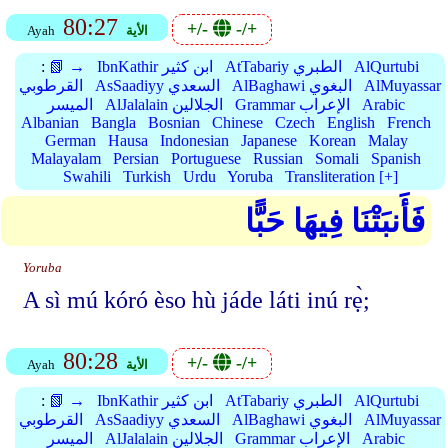
80:27
+/-
-/+
الأية
Ayah
AlQurtubi
AtTabariy الطبري
IbnKathir ابن كثير
📗 →
:
AlMuyassar
AlBaghawi البغوي
AsSaadiyy السعدي
القرطوبي
Arabic
Grammar الإعراب
AlJalalain الجلالين
الميسر
Albanian
Bangla
Bosnian
Chinese
Czech
English
French
German
Hausa
Indonesian
Japanese
Korean
Malay
Malayalam
Persian
Portuguese
Russian
Somali
Spanish
Swahili
Turkish
Urdu
Yoruba
Transliteration [+]
فَأَنبَتْنَا فِيهَا حَبًّا
Yoruba
A sì mú kóró èso hù jáde láti inú rẹ̀;
80:28
+/-
-/+
الأية
Ayah
AlQurtubi
AtTabariy الطبري
IbnKathir ابن كثير
📗 →
:
AlMuyassar
AlBaghawi البغوي
AsSaadiyy السعدي
القرطوبي
Arabic
Grammar الإعراب
AlJalalain الجلالين
الميسر