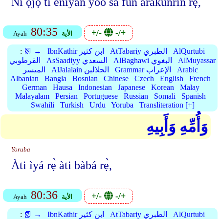
Ní ọjọ́ tí ènìyàn yóò sá fún arákùnrin rẹ̀,
80:35
+/-
-/+
الأية
Ayah
AlQurtubi
AtTabariy الطبري
IbnKathir ابن كثير
📗 →
:
AlMuyassar
AlBaghawi البغوي
AsSaadiyy السعدي
القرطوبي
Arabic
Grammar الإعراب
AlJalalain الجلالين
الميسر
Albanian
Bangla
Bosnian
Chinese
Czech
English
French
German
Hausa
Indonesian
Japanese
Korean
Malay
Malayalam
Persian
Portuguese
Russian
Somali
Spanish
Swahili
Turkish
Urdu
Yoruba
Transliteration [+]
وَأُمِّهِ وَأَبِيهِ
Yoruba
Àti ìyá rẹ̀ àti bàbá rẹ̀,
80:36
+/-
-/+
الأية
Ayah
AlQurtubi
AtTabariy الطبري
IbnKathir ابن كثير
📗 →
: