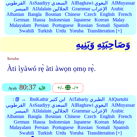
AlMuyassar
AlBaghawi البغوي
AsSaadiyy السعدي
القرطوبي
Arabic
Grammar الإعراب
AlJalalain الجلالين
الميسر
Albanian
Bangla
Bosnian
Chinese
Czech
English
French
German
Hausa
Indonesian
Japanese
Korean
Malay
Malayalam
Persian
Portuguese
Russian
Somali
Spanish
Swahili
Turkish
Urdu
Yoruba
Transliteration [+]
وَصَاحِبَتِهِ وَبَنِيهِ
Yoruba
Àti ìyàwó rẹ̀ àti àwọn ọmọ rẹ̀.
80:37
+/-
-/+
الأية
Ayah
AlQurtubi
AtTabariy الطبري
IbnKathir ابن كثير
📗 →
:
AlMuyassar
AlBaghawi البغوي
AsSaadiyy السعدي
القرطوبي
Arabic
Grammar الإعراب
AlJalalain الجلالين
الميسر
Albanian
Bangla
Bosnian
Chinese
Czech
English
French
German
Hausa
Indonesian
Japanese
Korean
Malay
Malayalam
Persian
Portuguese
Russian
Somali
Spanish
Swahili
Turkish
Urdu
Yoruba
Transliteration [+]