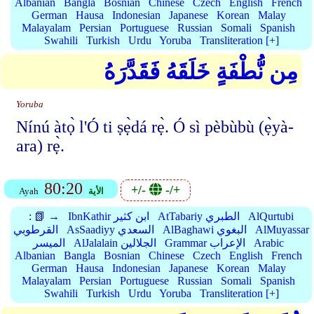
Albanian
Bangla
Bosnian
Chinese
Czech
English
French
German
Hausa
Indonesian
Japanese
Korean
Malay
Malayalam
Persian
Portuguese
Russian
Somali
Spanish
Swahili
Turkish
Urdu
Yoruba
Transliteration [+]
مِن نُّطْفَةٍ خَلَقَهُ فَقَدَّرَهُ
Yoruba
Nínú àtọ̀ l'Ó ti ṣẹ̀dá rẹ̀. Ó sì pèbùbù (ẹ̀yà-
ara) rẹ̀.
80:20
+/-
-/+
الأية
Ayah
AlQurtubi
AtTabariy الطبري
IbnKathir ابن كثير
📗 →
:
AlMuyassar
AlBaghawi البغوي
AsSaadiyy السعدي
القرطوبي
Arabic
Grammar الإعراب
AlJalalain الجلالين
الميسر
Albanian
Bangla
Bosnian
Chinese
Czech
English
French
German
Hausa
Indonesian
Japanese
Korean
Malay
Malayalam
Persian
Portuguese
Russian
Somali
Spanish
Swahili
Turkish
Urdu
Yoruba
Transliteration [+]