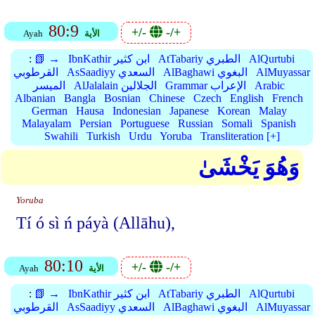
80:9
+/-
-/+
الأية
Ayah
AlQurtubi
AtTabariy الطبري
IbnKathir ابن كثير
📗 →
:
AlMuyassar
AlBaghawi البغوي
AsSaadiyy السعدي
القرطوبي
Arabic
Grammar الإعراب
AlJalalain الجلالين
الميسر
Albanian
Bangla
Bosnian
Chinese
Czech
English
French
German
Hausa
Indonesian
Japanese
Korean
Malay
Malayalam
Persian
Portuguese
Russian
Somali
Spanish
Swahili
Turkish
Urdu
Yoruba
Transliteration [+]
وَهُوَ يَخْشَىٰ
Yoruba
Tí ó sì ń páyà (Allāhu),
80:10
+/-
-/+
الأية
Ayah
AlQurtubi
AtTabariy الطبري
IbnKathir ابن كثير
📗 →
:
AlMuyassar
AlBaghawi البغوي
AsSaadiyy السعدي
القرطوبي