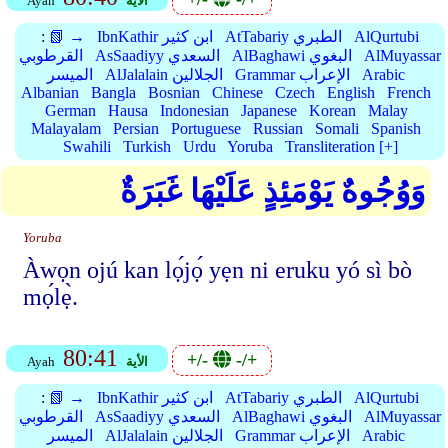
الأية
Ayah
AlQurtubi
AtTabariy الطبري
IbnKathir ابن كثير
📗 →
:
AlMuyassar
AlBaghawi البغوي
AsSaadiyy السعدي
القرطوبي
Arabic
Grammar الإعراب
AlJalalain الجلالين
الميسر
Albanian
Bangla
Bosnian
Chinese
Czech
English
French
German
Hausa
Indonesian
Japanese
Korean
Malay
Malayalam
Persian
Portuguese
Russian
Somali
Spanish
Swahili
Turkish
Urdu
Yoruba
Transliteration [+]
وَوُجُوهٌ يَوْمَئِذٍ عَلَيْهَا غَبَرَةٌ
Yoruba
Àwọn ojú kan lọ́jọ́ yẹn ni eruku yó sì bò
mọ́lẹ̀.
80:41
+/-
-/+
الأية
Ayah
AlQurtubi
AtTabariy الطبري
IbnKathir ابن كثير
📗 →
:
AlMuyassar
AlBaghawi البغوي
AsSaadiyy السعدي
القرطوبي
Arabic
Grammar الإعراب
AlJalalain الجلالين
الميسر