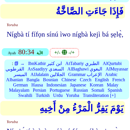
فَإِذَا جَاءَتِ الصَّاخَّةُ
Yoruba
Nígbà tí fífọn sínú ìwo nígbà kejì bá ṣẹlẹ̀,
80:34
+/-
-/+
الأية
Ayah
AlQurtubi
AtTabariy الطبري
IbnKathir ابن كثير
📗 →
:
AlMuyassar
AlBaghawi البغوي
AsSaadiyy السعدي
القرطوبي
Arabic
Grammar الإعراب
AlJalalain الجلالين
الميسر
Albanian
Bangla
Bosnian
Chinese
Czech
English
French
German
Hausa
Indonesian
Japanese
Korean
Malay
Malayalam
Persian
Portuguese
Russian
Somali
Spanish
Swahili
Turkish
Urdu
Yoruba
Transliteration [+]
يَوْمَ يَفِرُّ الْمَرْءُ مِنْ أَخِيهِ
Yoruba