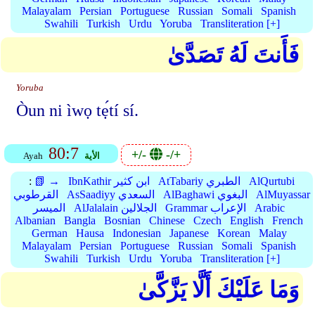
Malayalam
Persian
Portuguese
Russian
Somali
Spanish
Swahili
Turkish
Urdu
Yoruba
Transliteration [+]
فَأَنتَ لَهُ تَصَدَّىٰ
Yoruba
Òun ni ìwọ tẹ́tí sí.
80:7
+/-
-/+
الأية
Ayah
AlQurtubi
AtTabariy الطبري
IbnKathir ابن كثير
📗 →
:
AlMuyassar
AlBaghawi البغوي
AsSaadiyy السعدي
القرطوبي
Arabic
Grammar الإعراب
AlJalalain الجلالين
الميسر
Albanian
Bangla
Bosnian
Chinese
Czech
English
French
German
Hausa
Indonesian
Japanese
Korean
Malay
Malayalam
Persian
Portuguese
Russian
Somali
Spanish
Swahili
Turkish
Urdu
Yoruba
Transliteration [+]
وَمَا عَلَيْكَ أَلَّا يَزَّكَّىٰ