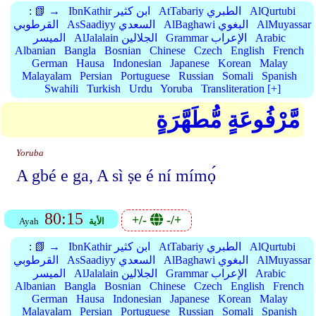
AlQurtubi
AtTabariy الطبري
IbnKathir ابن كثير
📗 →
:
AlMuyassar
AlBaghawi البغوي
AsSaadiyy السعدي
القرطوبي
Arabic
Grammar الإعراب
AlJalalain الجلالين
الميسر
Albanian
Bangla
Bosnian
Chinese
Czech
English
French
German
Hausa
Indonesian
Japanese
Korean
Malay
Malayalam
Persian
Portuguese
Russian
Somali
Spanish
Swahili
Turkish
Urdu
Yoruba
Transliteration [+]
مَّرْفُوعَةٍ مُّطَهَّرَةٍ
Yoruba
A gbé e ga, A sì ṣe é ní mímọ́
80:15
+/-
-/+
الأية
Ayah
AlQurtubi
AtTabariy الطبري
IbnKathir ابن كثير
📗 →
:
AlMuyassar
AlBaghawi البغوي
AsSaadiyy السعدي
القرطوبي
Arabic
Grammar الإعراب
AlJalalain الجلالين
الميسر
Albanian
Bangla
Bosnian
Chinese
Czech
English
French
German
Hausa
Indonesian
Japanese
Korean
Malay
Malayalam
Persian
Portuguese
Russian
Somali
Spanish