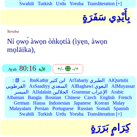
Swahili
Turkish
Urdu
Yoruba
Transliteration [+]
بِأَيْدِي سَفَرَةٍ
Yoruba
Ní ọwọ́ àwọn òǹkọtíà (ìyẹn, àwọn
mọlāika),
80:16
+/-
-/+
الأية
Ayah
AlQurtubi
AtTabariy الطبري
IbnKathir ابن كثير
📗 →
:
AlMuyassar
AlBaghawi البغوي
AsSaadiyy السعدي
القرطوبي
Arabic
Grammar الإعراب
AlJalalain الجلالين
الميسر
Albanian
Bangla
Bosnian
Chinese
Czech
English
French
German
Hausa
Indonesian
Japanese
Korean
Malay
Malayalam
Persian
Portuguese
Russian
Somali
Spanish
Swahili
Turkish
Urdu
Yoruba
Transliteration [+]
كِرَامٍ بَرَرَةٍ