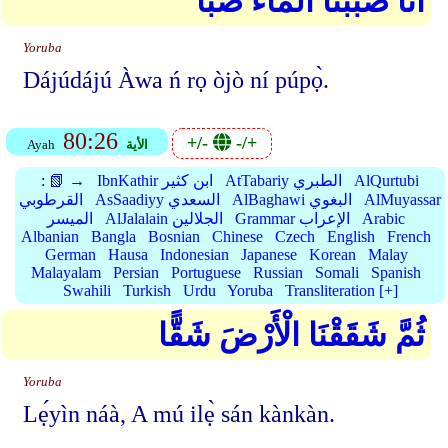
أَنَّا صَبَبْنَا الْمَاءَ صَبًّا
Yoruba
Dájúdájú Àwa ń rọ òjò ní púpọ̀.
80:26
+/-
-/+
الأية
Ayah
AlQurtubi
AtTabariy الطبري
IbnKathir ابن كثير
📗 →
:
AlMuyassar
AlBaghawi البغوي
AsSaadiyy السعدي
القرطوبي
Arabic
Grammar الإعراب
AlJalalain الجلالين
الميسر
Albanian
Bangla
Bosnian
Chinese
Czech
English
French
German
Hausa
Indonesian
Japanese
Korean
Malay
Malayalam
Persian
Portuguese
Russian
Somali
Spanish
Swahili
Turkish
Urdu
Yoruba
Transliteration [+]
ثُمَّ شَقَقْنَا الْأَرْضَ شَقًّا
Yoruba
Lẹ́yìn náà, A mú ilẹ̀ sán kànkàn.