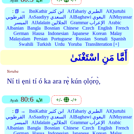
+/-
-/+
الأية
Ayah
AlQurtubi
AtTabariy الطبري
IbnKathir ابن كثير
📗 →
:
AlMuyassar
AlBaghawi البغوي
AsSaadiyy السعدي
القرطوبي
Arabic
Grammar الإعراب
AlJalalain الجلالين
الميسر
Albanian
Bangla
Bosnian
Chinese
Czech
English
French
German
Hausa
Indonesian
Japanese
Korean
Malay
Malayalam
Persian
Portuguese
Russian
Somali
Spanish
Swahili
Turkish
Urdu
Yoruba
Transliteration [+]
أَمَّا مَنِ اسْتَغْنَىٰ
Yoruba
Ní ti ẹni tí ó ka ara rẹ̀ kún ọlọ́rọ̀,
80:6
+/-
-/+
الأية
Ayah
AlQurtubi
AtTabariy الطبري
IbnKathir ابن كثير
📗 →
:
AlMuyassar
AlBaghawi البغوي
AsSaadiyy السعدي
القرطوبي
Arabic
Grammar الإعراب
AlJalalain الجلالين
الميسر
Albanian
Bangla
Bosnian
Chinese
Czech
English
French
German
Hausa
Indonesian
Japanese
Korean
Malay