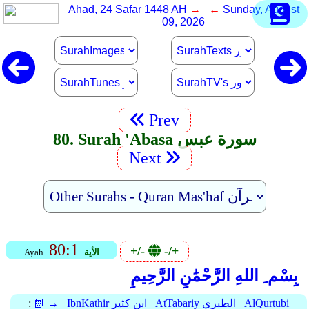
Ahad, 24 Safar 1448 AH
→ ←
Sunday, August
09, 2026
Prev
80. Surah 'Abasa سورة عبس
Next
80:1
+/-
-/+
الأية
Ayah
بِسْم ِ اللهِ الرَّحْمَٰنِ الرَّحِيمِ
AlQurtubi
AtTabariy الطبري
IbnKathir ابن كثير
📗 →
: