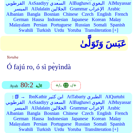
AlMuyassar
AlBaghawi البغوي
AsSaadiyy السعدي
القرطوبي
Arabic
Grammar الإعراب
AlJalalain الجلالين
الميسر
Albanian
Bangla
Bosnian
Chinese
Czech
English
French
German
Hausa
Indonesian
Japanese
Korean
Malay
Malayalam
Persian
Portuguese
Russian
Somali
Spanish
Swahili
Turkish
Urdu
Yoruba
Transliteration [+]
عَبَسَ وَتَوَلَّىٰ
Yoruba
Ó fajú ro, ó sì pẹ̀yìndà
80:2
+/-
-/+
الأية
Ayah
AlQurtubi
AtTabariy الطبري
IbnKathir ابن كثير
📗 →
:
AlMuyassar
AlBaghawi البغوي
AsSaadiyy السعدي
القرطوبي
Arabic
Grammar الإعراب
AlJalalain الجلالين
الميسر
Albanian
Bangla
Bosnian
Chinese
Czech
English
French
German
Hausa
Indonesian
Japanese
Korean
Malay
Malayalam
Persian
Portuguese
Russian
Somali
Spanish
Swahili
Turkish
Urdu
Yoruba
Transliteration [+]