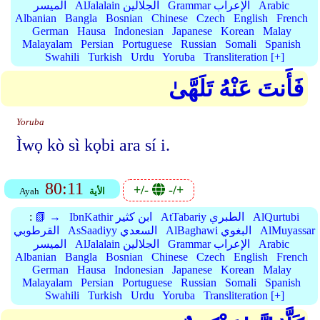
Arabic
Grammar الإعراب
AlJalalain الجلالين
الميسر
Albanian
Bangla
Bosnian
Chinese
Czech
English
French
German
Hausa
Indonesian
Japanese
Korean
Malay
Malayalam
Persian
Portuguese
Russian
Somali
Spanish
Swahili
Turkish
Urdu
Yoruba
Transliteration [+]
فَأَنتَ عَنْهُ تَلَهَّىٰ
Yoruba
Ìwọ kò sì kọbi ara sí i.
80:11
+/-
-/+
الأية
Ayah
AlQurtubi
AtTabariy الطبري
IbnKathir ابن كثير
📗 →
:
AlMuyassar
AlBaghawi البغوي
AsSaadiyy السعدي
القرطوبي
Arabic
Grammar الإعراب
AlJalalain الجلالين
الميسر
Albanian
Bangla
Bosnian
Chinese
Czech
English
French
German
Hausa
Indonesian
Japanese
Korean
Malay
Malayalam
Persian
Portuguese
Russian
Somali
Spanish
Swahili
Turkish
Urdu
Yoruba
Transliteration [+]