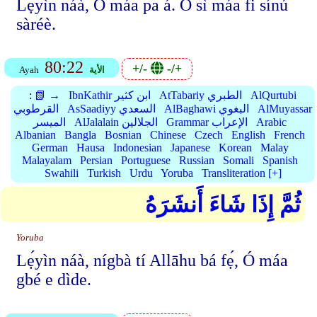
Lẹ́yìn náà, Ó máa pa á. Ó sì máa fi sínú
sàréè.
80:22
+/-
-/+
الأية
Ayah
AlQurtubi
AtTabariy الطبري
IbnKathir ابن كثير
📗 →
:
AlMuyassar
AlBaghawi البغوي
AsSaadiyy السعدي
القرطوبي
Arabic
Grammar الإعراب
AlJalalain الجلالين
الميسر
Albanian
Bangla
Bosnian
Chinese
Czech
English
French
German
Hausa
Indonesian
Japanese
Korean
Malay
Malayalam
Persian
Portuguese
Russian
Somali
Spanish
Swahili
Turkish
Urdu
Yoruba
Transliteration [+]
ثُمَّ إِذَا شَاءَ أَنشَرَهُ
Yoruba
Lẹ́yìn náà, nígbà tí Allāhu bá fẹ́, Ó máa
gbé e dìde.