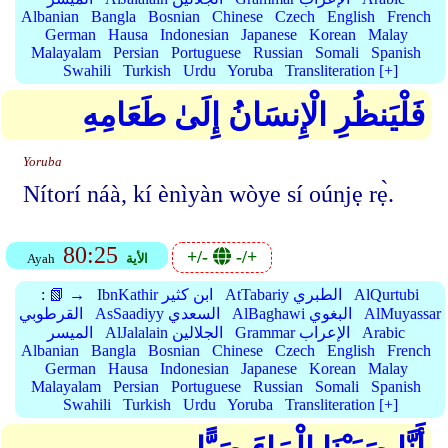
Albanian
Bangla
Bosnian
Chinese
Czech
English
French
German
Hausa
Indonesian
Japanese
Korean
Malay
Malayalam
Persian
Portuguese
Russian
Somali
Spanish
Swahili
Turkish
Urdu
Yoruba
Transliteration [+]
فَلْيَنظُرِ الْإِنسَانُ إِلَىٰ طَعَامِهِ
Yoruba
Nítorí náà, kí ènìyàn wòye sí oúnjẹ rẹ̀.
80:25
+/-
-/+
الأية
Ayah
AlQurtubi
AtTabariy الطبري
IbnKathir ابن كثير
📗 →
:
AlMuyassar
AlBaghawi البغوي
AsSaadiyy السعدي
القرطوبي
Arabic
Grammar الإعراب
AlJalalain الجلالين
الميسر
Albanian
Bangla
Bosnian
Chinese
Czech
English
French
German
Hausa
Indonesian
Japanese
Korean
Malay
Malayalam
Persian
Portuguese
Russian
Somali
Spanish
Swahili
Turkish
Urdu
Yoruba
Transliteration [+]