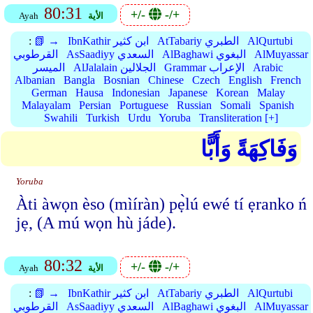
80:31
+/-
-/+
الأية
Ayah
AlQurtubi
AtTabariy الطبري
IbnKathir ابن كثير
📗 →
:
AlMuyassar
AlBaghawi البغوي
AsSaadiyy السعدي
القرطوبي
Arabic
Grammar الإعراب
AlJalalain الجلالين
الميسر
Albanian
Bangla
Bosnian
Chinese
Czech
English
French
German
Hausa
Indonesian
Japanese
Korean
Malay
Malayalam
Persian
Portuguese
Russian
Somali
Spanish
Swahili
Turkish
Urdu
Yoruba
Transliteration [+]
وَفَاكِهَةً وَأَبًّا
Yoruba
Àti àwọn èso (mìíràn) pẹ̀lú ewé tí ẹranko ń
jẹ, (A mú wọn hù jáde).
80:32
+/-
-/+
الأية
Ayah
AlQurtubi
AtTabariy الطبري
IbnKathir ابن كثير
📗 →
:
AlMuyassar
AlBaghawi البغوي
AsSaadiyy السعدي
القرطوبي