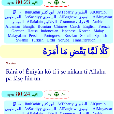
80:23
+/-
-/+
الأية
Ayah
AlQurtubi
AtTabariy الطبري
IbnKathir ابن كثير
📗 →
:
AlMuyassar
AlBaghawi البغوي
AsSaadiyy السعدي
القرطوبي
Arabic
Grammar الإعراب
AlJalalain الجلالين
الميسر
Albanian
Bangla
Bosnian
Chinese
Czech
English
French
German
Hausa
Indonesian
Japanese
Korean
Malay
Malayalam
Persian
Portuguese
Russian
Somali
Spanish
Swahili
Turkish
Urdu
Yoruba
Transliteration [+]
كَلَّا لَمَّا يَقْضِ مَا أَمَرَهُ
Yoruba
Rárá o! Ènìyàn kò tí ì ṣe n̄ǹkan tí Allāhu
pa láṣẹ fún un.
80:24
+/-
-/+
الأية
Ayah
AlQurtubi
AtTabariy الطبري
IbnKathir ابن كثير
📗 →
:
AlMuyassar
AlBaghawi البغوي
AsSaadiyy السعدي
القرطوبي
Arabic
Grammar الإعراب
AlJalalain الجلالين
الميسر