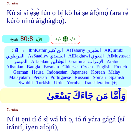
Yoruba
Kò sì sí ẹ̀ṣẹ̀ fún ọ bí kò bá ṣe àfọ̀mọ́ (ara rẹ̀
kúrò nínú àìgbàgbọ́).
80:8
+/-
-/+
الأية
Ayah
AlQurtubi
AtTabariy الطبري
IbnKathir ابن كثير
📗 →
:
AlMuyassar
AlBaghawi البغوي
AsSaadiyy السعدي
القرطوبي
Arabic
Grammar الإعراب
AlJalalain الجلالين
الميسر
Albanian
Bangla
Bosnian
Chinese
Czech
English
French
German
Hausa
Indonesian
Japanese
Korean
Malay
Malayalam
Persian
Portuguese
Russian
Somali
Spanish
Swahili
Turkish
Urdu
Yoruba
Transliteration [+]
وَأَمَّا مَن جَاءَكَ يَسْعَىٰ
Yoruba
Ní ti ẹni tí ó sì wá bá ọ, tó ń yára gágá (sí
ìrántí, ìyẹn afọ́jú),