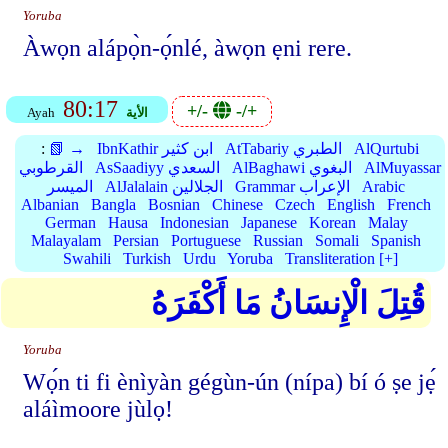
Yoruba
Àwọn alápọ̀n-ọ́nlé, àwọn ẹni rere.
80:17
+/-
-/+
الأية
Ayah
AlQurtubi
AtTabariy الطبري
IbnKathir ابن كثير
📗 →
:
AlMuyassar
AlBaghawi البغوي
AsSaadiyy السعدي
القرطوبي
Arabic
Grammar الإعراب
AlJalalain الجلالين
الميسر
Albanian
Bangla
Bosnian
Chinese
Czech
English
French
German
Hausa
Indonesian
Japanese
Korean
Malay
Malayalam
Persian
Portuguese
Russian
Somali
Spanish
Swahili
Turkish
Urdu
Yoruba
Transliteration [+]
قُتِلَ الْإِنسَانُ مَا أَكْفَرَهُ
Yoruba
Wọ́n ti fi ènìyàn gégùn-ún (nípa) bí ó ṣe jẹ́
aláìmoore jùlọ!