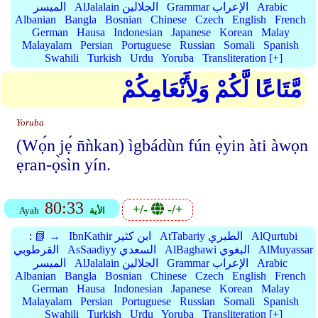
Arabic
Grammar الإعراب
AlJalalain الجلالين
الميسر
Albanian
Bangla
Bosnian
Chinese
Czech
English
French
German
Hausa
Indonesian
Japanese
Korean
Malay
Malayalam
Persian
Portuguese
Russian
Somali
Spanish
Swahili
Turkish
Urdu
Yoruba
Transliteration [+]
مَّتَاعًا لَّكُمْ وَلِأَنْعَامِكُمْ
Yoruba
(Wọ́n jẹ́ n̄ǹkan) ìgbádùn fún ẹ̀yin àti àwọn
ẹran-ọ̀sìn yín.
80:33
+/-
-/+
الأية
Ayah
AlQurtubi
AtTabariy الطبري
IbnKathir ابن كثير
📗 →
:
AlMuyassar
AlBaghawi البغوي
AsSaadiyy السعدي
القرطوبي
Arabic
Grammar الإعراب
AlJalalain الجلالين
الميسر
Albanian
Bangla
Bosnian
Chinese
Czech
English
French
German
Hausa
Indonesian
Japanese
Korean
Malay
Malayalam
Persian
Portuguese
Russian
Somali
Spanish
Swahili
Turkish
Urdu
Yoruba
Transliteration [+]