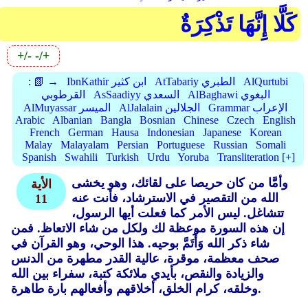
كَلَّا إِنَّهَا تَذْكِرَةٌ
+/-
-/+
AlQurtubi
AtTabariy الطبري
IbnKathir ابن كثير
📗 →
:
AlBaghawi البغوي
AsSaadiyy السعدي
القرطوبي
Grammar الإعراب
AlJalalain الجلالين
AlMuyassar الميسر
Arabic
Albanian
Bangla
Bosnian
Chinese
Czech
English
French
German
Hausa
Indonesian
Japanese
Korean
Malay
Malayalam
Persian
Portuguese
Russian
Somali
Spanish
Swahili
Turkish
Urdu
Yoruba
Transliteration [+]
وأمَّا من كان حريصا على لقائك، وهو يخشى
الأية
الله من التقصير في الاسترشاد، فأنت عنه
11
تتشاغل. ليس الأمر كما فعلت أيها الرسول،
إن هذه السورة موعظة لك ولكل من شاء الاتعاظ. فمن
شاء ذكر الله وَأْتَمَّ بوحيه. هذا الوحي، وهو القرآن في
صحف معظمة، موقرة، عالية القدر مطهرة من الدنس
والزيادة والنقص، بأيدي ملائكة كتبة، سفراء بين الله
وخلقه، كرام الخلق، أخلاقهم وأفعالهم بارة طاهرة.