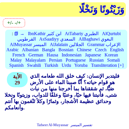
وَزَيْتُونًا وَنَخْلًا
+/-
-/+
AlQurtubi
AtTabariy الطبري
IbnKathir ابن كثير
📗 →
:
AlBaghawi البغوي
AsSaadiyy السعدي
القرطوبي
Grammar الإعراب
AlJalalain الجلالين
AlMuyassar الميسر
Arabic
Albanian
Bangla
Bosnian
Chinese
Czech
English
French
German
Hausa
Indonesian
Japanese
Korean
Malay
Malayalam
Persian
Portuguese
Russian
Somali
Spanish
Swahili
Turkish
Urdu
Yoruba
Transliteration [+]
فليتدبر الإنسان: كيف خلق الله طعامه الذي
الأية
هو قوام حياته؟ أنَّا صببنا الماء على الأرض
29
صَبًّا، ثم شققناها بما أخرجنا منها من نبات
شتى، فأنبتنا فيها حبًا، وعنبًا وعلفًا للدواب، وزيتونًا ونخلا
وحدائق عظيمة الأشجار، وثمارًا وكلأ تَنْعَمون بها أنتم
وأنعامكم.
تفسير الميسر
Tafseer Al-Muyassar