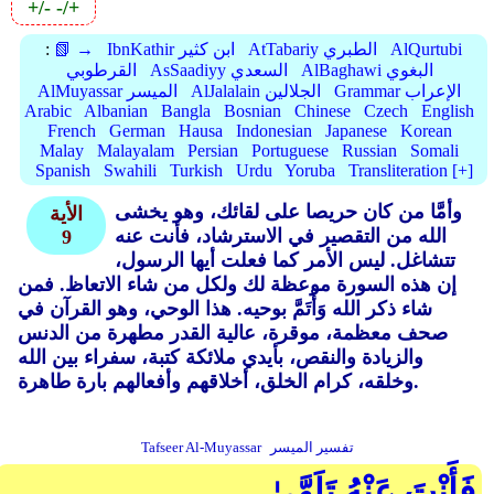
+/-
-/+
AlQurtubi
AtTabariy الطبري
IbnKathir ابن كثير
📗 →
:
AlBaghawi البغوي
AsSaadiyy السعدي
القرطوبي
Grammar الإعراب
AlJalalain الجلالين
AlMuyassar الميسر
Arabic
Albanian
Bangla
Bosnian
Chinese
Czech
English
French
German
Hausa
Indonesian
Japanese
Korean
Malay
Malayalam
Persian
Portuguese
Russian
Somali
Spanish
Swahili
Turkish
Urdu
Yoruba
Transliteration [+]
وأمَّا من كان حريصا على لقائك، وهو يخشى
الأية
الله من التقصير في الاسترشاد، فأنت عنه
9
تتشاغل. ليس الأمر كما فعلت أيها الرسول،
إن هذه السورة موعظة لك ولكل من شاء الاتعاظ. فمن
شاء ذكر الله وَأْتَمَّ بوحيه. هذا الوحي، وهو القرآن في
صحف معظمة، موقرة، عالية القدر مطهرة من الدنس
والزيادة والنقص، بأيدي ملائكة كتبة، سفراء بين الله
وخلقه، كرام الخلق، أخلاقهم وأفعالهم بارة طاهرة.
تفسير الميسر
Tafseer Al-Muyassar
فَأَنْتَ عَنْهُ تَلَهَّىٰ