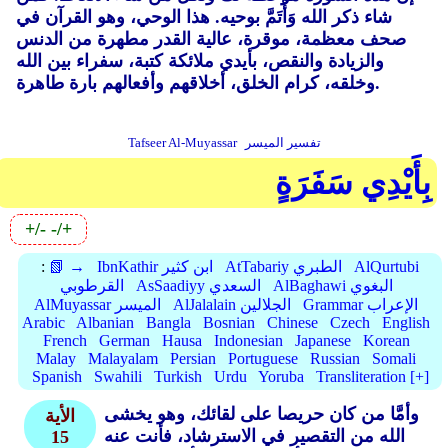
شاء ذكر الله وَأْتَمَّ بوحيه. هذا الوحي، وهو القرآن في
صحف معظمة، موقرة، عالية القدر مطهرة من الدنس
والزيادة والنقص، بأيدي ملائكة كتبة، سفراء بين الله
وخلقه، كرام الخلق، أخلاقهم وأفعالهم بارة طاهرة.
تفسير الميسر
Tafseer Al-Muyassar
بِأَيْدِي سَفَرَةٍ
+/-
-/+
AlQurtubi
AtTabariy الطبري
IbnKathir ابن كثير
📗 →
:
AlBaghawi البغوي
AsSaadiyy السعدي
القرطوبي
Grammar الإعراب
AlJalalain الجلالين
AlMuyassar الميسر
Arabic
Albanian
Bangla
Bosnian
Chinese
Czech
English
French
German
Hausa
Indonesian
Japanese
Korean
Malay
Malayalam
Persian
Portuguese
Russian
Somali
Spanish
Swahili
Turkish
Urdu
Yoruba
Transliteration [+]
وأمَّا من كان حريصا على لقائك، وهو يخشى
الأية
الله من التقصير في الاسترشاد، فأنت عنه
15