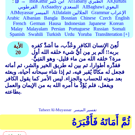
AlQurtubi
AtTabariy الطبري
IbnKathir ابن كثير
📗 →
:
AlBaghawi البغوي
AsSaadiyy السعدي
القرطوبي
Grammar الإعراب
AlJalalain الجلالين
AlMuyassar الميسر
Arabic
Albanian
Bangla
Bosnian
Chinese
Czech
English
French
German
Hausa
Indonesian
Japanese
Korean
Malay
Malayalam
Persian
Portuguese
Russian
Somali
Spanish
Swahili
Turkish
Urdu
Yoruba
Transliteration [+]
لُعِنَ الإنسان الكافر وعُذِّب، ما أشدَّ كفره
الأية
بربه!! ألم ير مِن أيِّ شيء خلقه الله أول
20
مرة؟ خلقه الله من ماء قليل- وهو المَنِيُّ-
فقدَّره أطوارا، ثم بين له طريق الخير والشر، ثم أماته
فجعل له مكانًا يُقبر فيه، ثم إذا شاء سبحانه أحياه، وبعثه
بعد موته للحساب والجزاء. ليس الأمر كما يقول الكافر
ويفعل، فلم يُؤَدِّ ما أمره الله به من الإيمان والعمل
بطاعته.
تفسير الميسر
Tafseer Al-Muyassar
ثُمَّ أَمَاتَهُ فَأَقْبَرَهُ