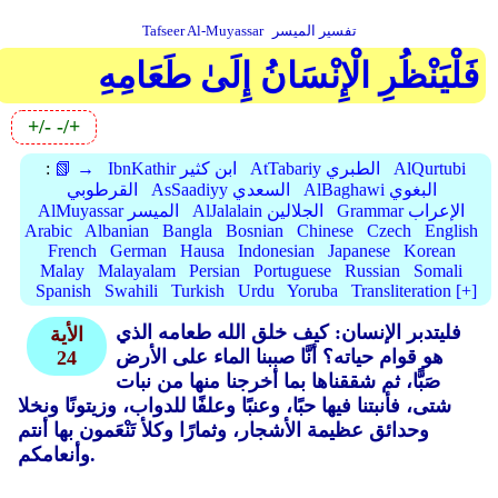
تفسير الميسر
Tafseer Al-Muyassar
فَلْيَنْظُرِ الْإِنْسَانُ إِلَىٰ طَعَامِهِ
+/-
-/+
AlQurtubi
AtTabariy الطبري
IbnKathir ابن كثير
📗 →
:
AlBaghawi البغوي
AsSaadiyy السعدي
القرطوبي
Grammar الإعراب
AlJalalain الجلالين
AlMuyassar الميسر
Arabic
Albanian
Bangla
Bosnian
Chinese
Czech
English
French
German
Hausa
Indonesian
Japanese
Korean
Malay
Malayalam
Persian
Portuguese
Russian
Somali
Spanish
Swahili
Turkish
Urdu
Yoruba
Transliteration [+]
فليتدبر الإنسان: كيف خلق الله طعامه الذي
الأية
هو قوام حياته؟ أنَّا صببنا الماء على الأرض
24
صَبًّا، ثم شققناها بما أخرجنا منها من نبات
شتى، فأنبتنا فيها حبًا، وعنبًا وعلفًا للدواب، وزيتونًا ونخلا
وحدائق عظيمة الأشجار، وثمارًا وكلأ تَنْعَمون بها أنتم
وأنعامكم.