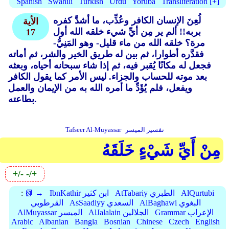
Spanish
Swahili
Turkish
Urdu
Yoruba
Transliteration [+]
لُعِنَ الإنسان الكافر وعُذِّب، ما أشدَّ كفره
الأية
بربه!! ألم ير مِن أيِّ شيء خلقه الله أول
17
مرة؟ خلقه الله من ماء قليل- وهو المَنِيُّ-
فقدَّره أطوارا، ثم بين له طريق الخير والشر، ثم أماته
فجعل له مكانًا يُقبر فيه، ثم إذا شاء سبحانه أحياه، وبعثه
بعد موته للحساب والجزاء. ليس الأمر كما يقول الكافر
ويفعل، فلم يُؤَدِّ ما أمره الله به من الإيمان والعمل
بطاعته.
تفسير الميسر
Tafseer Al-Muyassar
مِنْ أَيِّ شَيْءٍ خَلَقَهُ
+/-
-/+
AlQurtubi
AtTabariy الطبري
IbnKathir ابن كثير
📗 →
:
AlBaghawi البغوي
AsSaadiyy السعدي
القرطوبي
Grammar الإعراب
AlJalalain الجلالين
AlMuyassar الميسر
Arabic
Albanian
Bangla
Bosnian
Chinese
Czech
English