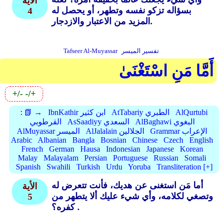
الأية
بسؤاله تزكو نفسه وتطهر، أو يحصل له
4
المزيد من الاعتبار والازدجار.
تفسير الميسر
Tafseer Al-Muyassar
أَمَّا مَنِ اسْتَغْنَىٰ
+/-
-/+
AlQurtubi
AtTabariy الطبري
IbnKathir ابن كثير
📗 →
:
AlBaghawi البغوي
AsSaadiyy السعدي
القرطوبي
Grammar الإعراب
AlJalalain الجلالين
AlMuyassar الميسر
Arabic
Albanian
Bangla
Bosnian
Chinese
Czech
English
French
German
Hausa
Indonesian
Japanese
Korean
Malay
Malayalam
Persian
Portuguese
Russian
Somali
Spanish
Swahili
Turkish
Urdu
Yoruba
Transliteration [+]
أما مَن استغنى عن هديك، فأنت تتعرض له
الأية
وتصغي لكلامه، وأي شيء عليك ألا يتطهر من
5
كفره؟ .