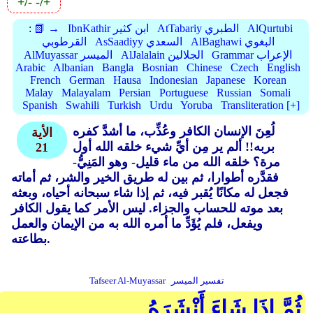
+/-
-/+
AlQurtubi
AtTabariy الطبري
IbnKathir ابن كثير
📗 →
:
AlBaghawi البغوي
AsSaadiyy السعدي
القرطوبي
Grammar الإعراب
AlJalalain الجلالين
AlMuyassar الميسر
Arabic
Albanian
Bangla
Bosnian
Chinese
Czech
English
French
German
Hausa
Indonesian
Japanese
Korean
Malay
Malayalam
Persian
Portuguese
Russian
Somali
Spanish
Swahili
Turkish
Urdu
Yoruba
Transliteration [+]
لُعِنَ الإنسان الكافر وعُذِّب، ما أشدَّ كفره
الأية
بربه!! ألم ير مِن أيِّ شيء خلقه الله أول
21
مرة؟ خلقه الله من ماء قليل- وهو المَنِيُّ-
فقدَّره أطوارا، ثم بين له طريق الخير والشر، ثم أماته
فجعل له مكانًا يُقبر فيه، ثم إذا شاء سبحانه أحياه، وبعثه
بعد موته للحساب والجزاء. ليس الأمر كما يقول الكافر
ويفعل، فلم يُؤَدِّ ما أمره الله به من الإيمان والعمل
بطاعته.
تفسير الميسر
Tafseer Al-Muyassar
ثُمَّ إِذَا شَاءَ أَنْشَرَهُ