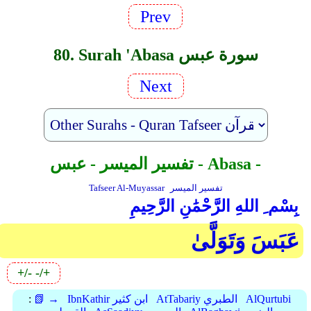
Prev
80. Surah 'Abasa سورة عبس
Next
تفسير الميسر - عبس - Abasa -
تفسير الميسر
Tafseer Al-Muyassar
بِسْم ِ اللهِ الرَّحْمَٰنِ الرَّحِيمِ
عَبَسَ وَتَوَلَّىٰ
+/-
-/+
AlQurtubi
AtTabariy الطبري
IbnKathir ابن كثير
📗 →
: