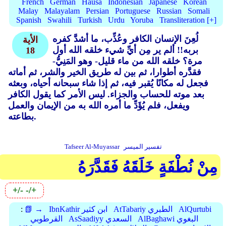
French
German
Hausa
Indonesian
Japanese
Korean
Malay
Malayalam
Persian
Portuguese
Russian
Somali
Spanish
Swahili
Turkish
Urdu
Yoruba
Transliteration [+]
لُعِنَ الإنسان الكافر وعُذِّب، ما أشدَّ كفره
الأية
بربه!! ألم ير مِن أيِّ شيء خلقه الله أول
18
مرة؟ خلقه الله من ماء قليل- وهو المَنِيُّ-
فقدَّره أطوارا، ثم بين له طريق الخير والشر، ثم أماته
فجعل له مكانًا يُقبر فيه، ثم إذا شاء سبحانه أحياه، وبعثه
بعد موته للحساب والجزاء. ليس الأمر كما يقول الكافر
ويفعل، فلم يُؤَدِّ ما أمره الله به من الإيمان والعمل
بطاعته.
تفسير الميسر
Tafseer Al-Muyassar
مِنْ نُطْفَةٍ خَلَقَهُ فَقَدَّرَهُ
+/-
-/+
AlQurtubi
AtTabariy الطبري
IbnKathir ابن كثير
📗 →
:
AlBaghawi البغوي
AsSaadiyy السعدي
القرطوبي