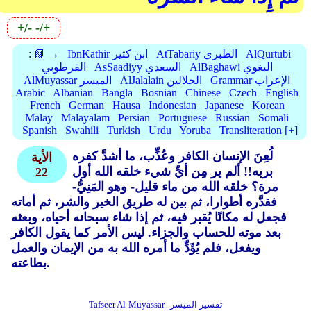
+/-
-/+
AlQurtubi
AtTabariy الطبري
IbnKathir ابن كثير
📗 →
:
AlBaghawi البغوي
AsSaadiyy السعدي
القرطوبي
Grammar الإعراب
AlJalalain الجلالين
AlMuyassar الميسر
Arabic
Albanian
Bangla
Bosnian
Chinese
Czech
English
French
German
Hausa
Indonesian
Japanese
Korean
Malay
Malayalam
Persian
Portuguese
Russian
Somali
Spanish
Swahili
Turkish
Urdu
Yoruba
Transliteration [+]
لُعِنَ الإنسان الكافر وعُذِّب، ما أشدَّ كفره
الأية
بربه!! ألم ير مِن أيِّ شيء خلقه الله أول
22
مرة؟ خلقه الله من ماء قليل- وهو المَنِيُّ-
فقدَّره أطوارا، ثم بين له طريق الخير والشر، ثم أماته
فجعل له مكانًا يُقبر فيه، ثم إذا شاء سبحانه أحياه، وبعثه
بعد موته للحساب والجزاء. ليس الأمر كما يقول الكافر
ويفعل، فلم يُؤَدِّ ما أمره الله به من الإيمان والعمل
بطاعته.
تفسير الميسر
Tafseer Al-Muyassar