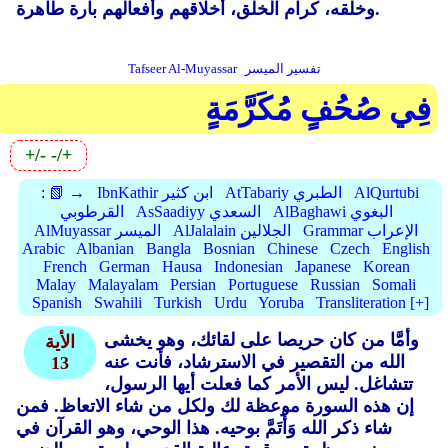
وخلقه، كرام الخلق، أخلاقهم وأفعالهم بارة طاهرة.
تفسير الميسر
Tafseer Al-Muyassar
فِي صُحُفٍ مُكَرَّمَةٍ
+/-
-/+
AlQurtubi
AtTabariy الطبري
IbnKathir ابن كثير
📗 →
:
AlBaghawi البغوي
AsSaadiyy السعدي
القرطوبي
Grammar الإعراب
AlJalalain الجلالين
AlMuyassar الميسر
Arabic
Albanian
Bangla
Bosnian
Chinese
Czech
English
French
German
Hausa
Indonesian
Japanese
Korean
Malay
Malayalam
Persian
Portuguese
Russian
Somali
Spanish
Swahili
Turkish
Urdu
Yoruba
Transliteration [+]
وأمَّا من كان حريصا على لقائك، وهو يخشى
الأية
الله من التقصير في الاسترشاد، فأنت عنه
13
تتشاغل. ليس الأمر كما فعلت أيها الرسول،
إن هذه السورة موعظة لك ولكل من شاء الاتعاظ. فمن
شاء ذكر الله وَأْتَمَّ بوحيه. هذا الوحي، وهو القرآن في