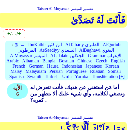
تفسير الميسر
Tafseer Al-Muyassar
فَأَنْتَ لَهُ تَصَدَّىٰ
+/-
-/+
AlQurtubi
AtTabariy الطبري
IbnKathir ابن كثير
📗 →
:
AlBaghawi البغوي
AsSaadiyy السعدي
القرطوبي
Grammar الإعراب
AlJalalain الجلالين
AlMuyassar الميسر
Arabic
Albanian
Bangla
Bosnian
Chinese
Czech
English
French
German
Hausa
Indonesian
Japanese
Korean
Malay
Malayalam
Persian
Portuguese
Russian
Somali
Spanish
Swahili
Turkish
Urdu
Yoruba
Transliteration [+]
أما مَن استغنى عن هديك، فأنت تتعرض له
الأية
وتصغي لكلامه، وأي شيء عليك ألا يتطهر من
6
كفره؟ .
تفسير الميسر
Tafseer Al-Muyassar
وَمَا عَلَيْكَ أَلَّا يَزَّكَّىٰ