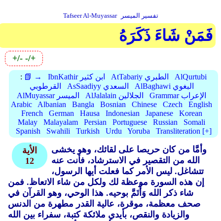
تفسير الميسر
Tafseer Al-Muyassar
فَمَنْ شَاءَ ذَكَرَهُ
+/-
-/+
AlQurtubi
AtTabariy الطبري
IbnKathir ابن كثير
📗 →
:
AlBaghawi البغوي
AsSaadiyy السعدي
القرطوبي
Grammar الإعراب
AlJalalain الجلالين
AlMuyassar الميسر
Arabic
Albanian
Bangla
Bosnian
Chinese
Czech
English
French
German
Hausa
Indonesian
Japanese
Korean
Malay
Malayalam
Persian
Portuguese
Russian
Somali
Spanish
Swahili
Turkish
Urdu
Yoruba
Transliteration [+]
وأمَّا من كان حريصا على لقائك، وهو يخشى
الأية
الله من التقصير في الاسترشاد، فأنت عنه
12
تتشاغل. ليس الأمر كما فعلت أيها الرسول،
إن هذه السورة موعظة لك ولكل من شاء الاتعاظ. فمن
شاء ذكر الله وَأْتَمَّ بوحيه. هذا الوحي، وهو القرآن في
صحف معظمة، موقرة، عالية القدر مطهرة من الدنس
والزيادة والنقص، بأيدي ملائكة كتبة، سفراء بين الله