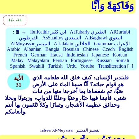
وَفَاكِهَةً وَأَبًّا
+/-
-/+
AlQurtubi
AtTabariy الطبري
IbnKathir ابن كثير
📗 →
:
AlBaghawi البغوي
AsSaadiyy السعدي
القرطوبي
Grammar الإعراب
AlJalalain الجلالين
AlMuyassar الميسر
Arabic
Albanian
Bangla
Bosnian
Chinese
Czech
English
French
German
Hausa
Indonesian
Japanese
Korean
Malay
Malayalam
Persian
Portuguese
Russian
Somali
Spanish
Swahili
Turkish
Urdu
Yoruba
Transliteration [+]
فليتدبر الإنسان: كيف خلق الله طعامه الذي
الأية
هو قوام حياته؟ أنَّا صببنا الماء على الأرض
31
صَبًّا، ثم شققناها بما أخرجنا منها من نبات
شتى، فأنبتنا فيها حبًا، وعنبًا وعلفًا للدواب، وزيتونًا ونخلا
وحدائق عظيمة الأشجار، وثمارًا وكلأ تَنْعَمون بها أنتم
وأنعامكم.
تفسير الميسر
Tafseer Al-Muyassar