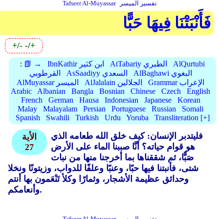
تفسير الميسر
Tafseer Al-Muyassar
فَأَنْبَتْنَا فِيهَا حَبًّا
+/-
-/+
AlQurtubi
AtTabariy الطبري
IbnKathir ابن كثير
📗 →
:
AlBaghawi البغوي
AsSaadiyy السعدي
القرطوبي
Grammar الإعراب
AlJalalain الجلالين
AlMuyassar الميسر
Arabic
Albanian
Bangla
Bosnian
Chinese
Czech
English
French
German
Hausa
Indonesian
Japanese
Korean
Malay
Malayalam
Persian
Portuguese
Russian
Somali
Spanish
Swahili
Turkish
Urdu
Yoruba
Transliteration [+]
فليتدبر الإنسان: كيف خلق الله طعامه الذي
الأية
هو قوام حياته؟ أنَّا صببنا الماء على الأرض
27
صَبًّا، ثم شققناها بما أخرجنا منها من نبات
شتى، فأنبتنا فيها حبًا، وعنبًا وعلفًا للدواب، وزيتونًا ونخلا
وحدائق عظيمة الأشجار، وثمارًا وكلأ تَنْعَمون بها أنتم
وأنعامكم.
تفسير الميسر
Tafseer Al-Muyassar