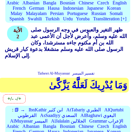
Arabic
Albanian
Bangla
Bosnian
Chinese
Czech
English
French
German
Hausa
Indonesian
Japanese
Korean
Malay
Malayalam
Persian
Portuguese
Russian
Somali
Spanish
Swahili
Turkish
Urdu
Yoruba
Transliteration [+]
ظهر التغير والعبوس في وجه الرسول صلى
الأية
الله عليه وسلم، وأعرض لأجل أن الأعمى عبد
2
الله بن أم مكتوم جاءه مسترشدا، وكان
الرسول صلى الله عليه وسلم منشغلا بدعوة كبار قريش
إلى الإسلام.
تفسير الميسر
Tafseer Al-Muyassar
وَمَا يُدْرِيكَ لَعَلَّهُ يَزَّكَّىٰ
+/-
-/+
AlQurtubi
AtTabariy الطبري
IbnKathir ابن كثير
📗 →
:
AlBaghawi البغوي
AsSaadiyy السعدي
القرطوبي
Grammar الإعراب
AlJalalain الجلالين
AlMuyassar الميسر
Arabic
Albanian
Bangla
Bosnian
Chinese
Czech
English
French
German
Hausa
Indonesian
Japanese
Korean