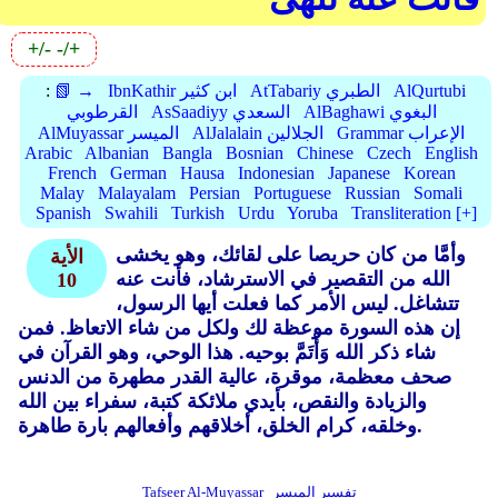
+/-
-/+
AlQurtubi
AtTabariy الطبري
IbnKathir ابن كثير
📗 →
:
AlBaghawi البغوي
AsSaadiyy السعدي
القرطوبي
Grammar الإعراب
AlJalalain الجلالين
AlMuyassar الميسر
Arabic
Albanian
Bangla
Bosnian
Chinese
Czech
English
French
German
Hausa
Indonesian
Japanese
Korean
Malay
Malayalam
Persian
Portuguese
Russian
Somali
Spanish
Swahili
Turkish
Urdu
Yoruba
Transliteration [+]
وأمَّا من كان حريصا على لقائك، وهو يخشى
الأية
الله من التقصير في الاسترشاد، فأنت عنه
10
تتشاغل. ليس الأمر كما فعلت أيها الرسول،
إن هذه السورة موعظة لك ولكل من شاء الاتعاظ. فمن
شاء ذكر الله وَأْتَمَّ بوحيه. هذا الوحي، وهو القرآن في
صحف معظمة، موقرة، عالية القدر مطهرة من الدنس
والزيادة والنقص، بأيدي ملائكة كتبة، سفراء بين الله
وخلقه، كرام الخلق، أخلاقهم وأفعالهم بارة طاهرة.
تفسير الميسر
Tafseer Al-Muyassar