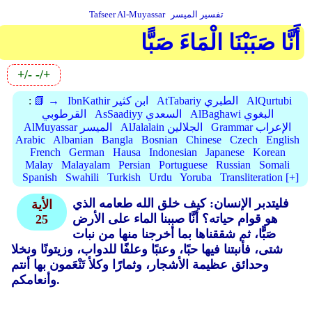
تفسير الميسر
Tafseer Al-Muyassar
أَنَّا صَبَبْنَا الْمَاءَ صَبًّا
+/-
-/+
AlQurtubi
AtTabariy الطبري
IbnKathir ابن كثير
📗 →
:
AlBaghawi البغوي
AsSaadiyy السعدي
القرطوبي
Grammar الإعراب
AlJalalain الجلالين
AlMuyassar الميسر
Arabic
Albanian
Bangla
Bosnian
Chinese
Czech
English
French
German
Hausa
Indonesian
Japanese
Korean
Malay
Malayalam
Persian
Portuguese
Russian
Somali
Spanish
Swahili
Turkish
Urdu
Yoruba
Transliteration [+]
فليتدبر الإنسان: كيف خلق الله طعامه الذي
الأية
هو قوام حياته؟ أنَّا صببنا الماء على الأرض
25
صَبًّا، ثم شققناها بما أخرجنا منها من نبات
شتى، فأنبتنا فيها حبًا، وعنبًا وعلفًا للدواب، وزيتونًا ونخلا
وحدائق عظيمة الأشجار، وثمارًا وكلأ تَنْعَمون بها أنتم
وأنعامكم.