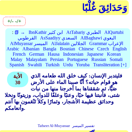
وَحَدَائِقَ غُلْبًا
+/-
-/+
AlQurtubi
AtTabariy الطبري
IbnKathir ابن كثير
📗 →
:
AlBaghawi البغوي
AsSaadiyy السعدي
القرطوبي
Grammar الإعراب
AlJalalain الجلالين
AlMuyassar الميسر
Arabic
Albanian
Bangla
Bosnian
Chinese
Czech
English
French
German
Hausa
Indonesian
Japanese
Korean
Malay
Malayalam
Persian
Portuguese
Russian
Somali
Spanish
Swahili
Turkish
Urdu
Yoruba
Transliteration [+]
فليتدبر الإنسان: كيف خلق الله طعامه الذي
الأية
هو قوام حياته؟ أنَّا صببنا الماء على الأرض
30
صَبًّا، ثم شققناها بما أخرجنا منها من نبات
شتى، فأنبتنا فيها حبًا، وعنبًا وعلفًا للدواب، وزيتونًا ونخلا
وحدائق عظيمة الأشجار، وثمارًا وكلأ تَنْعَمون بها أنتم
وأنعامكم.
تفسير الميسر
Tafseer Al-Muyassar