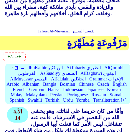
صحف معظمة، موقرة، عالية القدر مطهرة من الدنس
والزيادة والنقص، بأيدي ملائكة كتبة، سفراء بين الله
وخلقه، كرام الخلق، أخلاقهم وأفعالهم بارة طاهرة.
تفسير الميسر
Tafseer Al-Muyassar
مَرْفُوعَةٍ مُطَهَّرَةٍ
+/-
-/+
AlQurtubi
AtTabariy الطبري
IbnKathir ابن كثير
📗 →
:
AlBaghawi البغوي
AsSaadiyy السعدي
القرطوبي
Grammar الإعراب
AlJalalain الجلالين
AlMuyassar الميسر
Arabic
Albanian
Bangla
Bosnian
Chinese
Czech
English
French
German
Hausa
Indonesian
Japanese
Korean
Malay
Malayalam
Persian
Portuguese
Russian
Somali
Spanish
Swahili
Turkish
Urdu
Yoruba
Transliteration [+]
وأمَّا من كان حريصا على لقائك، وهو يخشى
الأية
الله من التقصير في الاسترشاد، فأنت عنه
14
تتشاغل. ليس الأمر كما فعلت أيها الرسول،
إن هذه السورة موعظة لك ولكل من شاء الاتعاظ. فمن