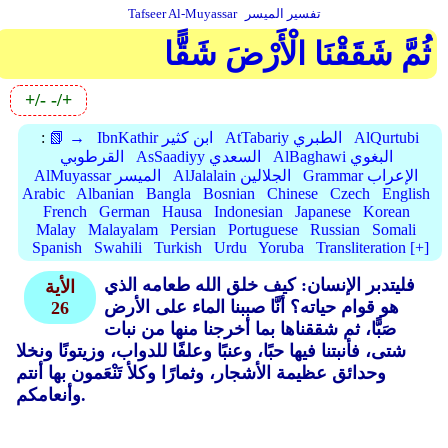
تفسير الميسر
Tafseer Al-Muyassar
ثُمَّ شَقَقْنَا الْأَرْضَ شَقًّا
+/-
-/+
AlQurtubi
AtTabariy الطبري
IbnKathir ابن كثير
📗 →
:
AlBaghawi البغوي
AsSaadiyy السعدي
القرطوبي
Grammar الإعراب
AlJalalain الجلالين
AlMuyassar الميسر
Arabic
Albanian
Bangla
Bosnian
Chinese
Czech
English
French
German
Hausa
Indonesian
Japanese
Korean
Malay
Malayalam
Persian
Portuguese
Russian
Somali
Spanish
Swahili
Turkish
Urdu
Yoruba
Transliteration [+]
فليتدبر الإنسان: كيف خلق الله طعامه الذي
الأية
هو قوام حياته؟ أنَّا صببنا الماء على الأرض
26
صَبًّا، ثم شققناها بما أخرجنا منها من نبات
شتى، فأنبتنا فيها حبًا، وعنبًا وعلفًا للدواب، وزيتونًا ونخلا
وحدائق عظيمة الأشجار، وثمارًا وكلأ تَنْعَمون بها أنتم
وأنعامكم.