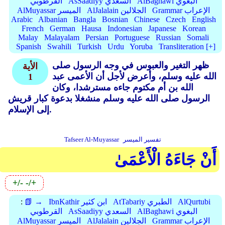
AlBaghawi البغوي
AsSaadiyy السعدي
القرطوبي
Grammar الإعراب
AlJalalain الجلالين
AlMuyassar الميسر
Arabic
Albanian
Bangla
Bosnian
Chinese
Czech
English
French
German
Hausa
Indonesian
Japanese
Korean
Malay
Malayalam
Persian
Portuguese
Russian
Somali
Spanish
Swahili
Turkish
Urdu
Yoruba
Transliteration [+]
ظهر التغير والعبوس في وجه الرسول صلى
الأية
الله عليه وسلم، وأعرض لأجل أن الأعمى عبد
1
الله بن أم مكتوم جاءه مسترشدا، وكان
الرسول صلى الله عليه وسلم منشغلا بدعوة كبار قريش
إلى الإسلام.
تفسير الميسر
Tafseer Al-Muyassar
أَنْ جَاءَهُ الْأَعْمَىٰ
+/-
-/+
AlQurtubi
AtTabariy الطبري
IbnKathir ابن كثير
📗 →
:
AlBaghawi البغوي
AsSaadiyy السعدي
القرطوبي
Grammar الإعراب
AlJalalain الجلالين
AlMuyassar الميسر