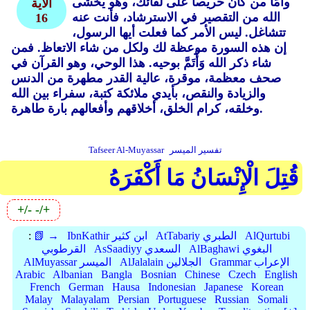
وأمَّا من كان حريصا على لقائك، وهو يخشى
الأية
الله من التقصير في الاسترشاد، فأنت عنه
16
تتشاغل. ليس الأمر كما فعلت أيها الرسول،
إن هذه السورة موعظة لك ولكل من شاء الاتعاظ. فمن
شاء ذكر الله وَأْتَمَّ بوحيه. هذا الوحي، وهو القرآن في
صحف معظمة، موقرة، عالية القدر مطهرة من الدنس
والزيادة والنقص، بأيدي ملائكة كتبة، سفراء بين الله
وخلقه، كرام الخلق، أخلاقهم وأفعالهم بارة طاهرة.
تفسير الميسر
Tafseer Al-Muyassar
قُتِلَ الْإِنْسَانُ مَا أَكْفَرَهُ
+/-
-/+
AlQurtubi
AtTabariy الطبري
IbnKathir ابن كثير
📗 →
:
AlBaghawi البغوي
AsSaadiyy السعدي
القرطوبي
Grammar الإعراب
AlJalalain الجلالين
AlMuyassar الميسر
Arabic
Albanian
Bangla
Bosnian
Chinese
Czech
English
French
German
Hausa
Indonesian
Japanese
Korean
Malay
Malayalam
Persian
Portuguese
Russian
Somali