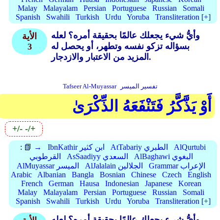
Malay
Malayalam
Persian
Portuguese
Russian
Somali
Spanish
Swahili
Turkish
Urdu
Yoruba
Transliteration [+]
وأيُّ شيء يجعلك عالمًا بحقيقة أمره؟ لعله
الأية
بسؤاله تزكو نفسه وتطهر، أو يحصل له
3
المزيد من الاعتبار والازدجار.
تفسير الميسر
Tafseer Al-Muyassar
أَوْ يَذَّكَّرُ فَتَنْفَعَهُ الذِّكْرَىٰ
+/-
-/+
AlQurtubi
AtTabariy الطبري
IbnKathir ابن كثير
📗 →
:
AlBaghawi البغوي
AsSaadiyy السعدي
القرطوبي
Grammar الإعراب
AlJalalain الجلالين
AlMuyassar الميسر
Arabic
Albanian
Bangla
Bosnian
Chinese
Czech
English
French
German
Hausa
Indonesian
Japanese
Korean
Malay
Malayalam
Persian
Portuguese
Russian
Somali
Spanish
Swahili
Turkish
Urdu
Yoruba
Transliteration [+]
وأيُّ شيء يجعلك عالمًا بحقيقة أمره؟ لعله