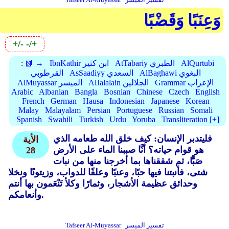
وَعِنَبًا وَقَضْبًا
+/-
-/+
AlQurtubi
AtTabariy الطبري
IbnKathir ابن كثير
📗 →
:
AlBaghawi البغوي
AsSaadiyy السعدي
القرطوبي
Grammar الإعراب
AlJalalain الجلالين
AlMuyassar الميسر
Arabic
Albanian
Bangla
Bosnian
Chinese
Czech
English
French
German
Hausa
Indonesian
Japanese
Korean
Malay
Malayalam
Persian
Portuguese
Russian
Somali
Spanish
Swahili
Turkish
Urdu
Yoruba
Transliteration [+]
فليتدبر الإنسان: كيف خلق الله طعامه الذي
الأية
هو قوام حياته؟ أنَّا صببنا الماء على الأرض
28
صَبًّا، ثم شققناها بما أخرجنا منها من نبات
شتى، فأنبتنا فيها حبًا، وعنبًا وعلفًا للدواب، وزيتونًا ونخلا
وحدائق عظيمة الأشجار، وثمارًا وكلأ تَنْعَمون بها أنتم
وأنعامكم.
تفسير الميسر
Tafseer Al-Muyassar