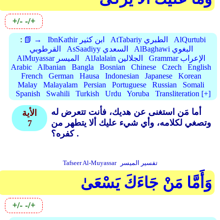
+/-
-/+
AlQurtubi
AtTabariy الطبري
IbnKathir ابن كثير
📗 →
:
AlBaghawi البغوي
AsSaadiyy السعدي
القرطوبي
Grammar الإعراب
AlJalalain الجلالين
AlMuyassar الميسر
Arabic
Albanian
Bangla
Bosnian
Chinese
Czech
English
French
German
Hausa
Indonesian
Japanese
Korean
Malay
Malayalam
Persian
Portuguese
Russian
Somali
Spanish
Swahili
Turkish
Urdu
Yoruba
Transliteration [+]
أما مَن استغنى عن هديك، فأنت تتعرض له
الأية
وتصغي لكلامه، وأي شيء عليك ألا يتطهر من
7
كفره؟ .
تفسير الميسر
Tafseer Al-Muyassar
وَأَمَّا مَنْ جَاءَكَ يَسْعَىٰ
+/-
-/+