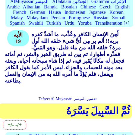
Grammar الإعراب
AlJalalain الجلالين
AlMuyassar الميسر
Arabic
Albanian
Bangla
Bosnian
Chinese
Czech
English
French
German
Hausa
Indonesian
Japanese
Korean
Malay
Malayalam
Persian
Portuguese
Russian
Somali
Spanish
Swahili
Turkish
Urdu
Yoruba
Transliteration [+]
لُعِنَ الإنسان الكافر وعُذِّب، ما أشدَّ كفره
الأية
بربه!! ألم ير مِن أيِّ شيء خلقه الله أول
19
مرة؟ خلقه الله من ماء قليل- وهو المَنِيُّ-
فقدَّره أطوارا، ثم بين له طريق الخير والشر، ثم أماته
فجعل له مكانًا يُقبر فيه، ثم إذا شاء سبحانه أحياه، وبعثه
بعد موته للحساب والجزاء. ليس الأمر كما يقول الكافر
ويفعل، فلم يُؤَدِّ ما أمره الله به من الإيمان والعمل
بطاعته.
تفسير الميسر
Tafseer Al-Muyassar
ثُمَّ السَّبِيلَ يَسَّرَهُ
+/-
-/+