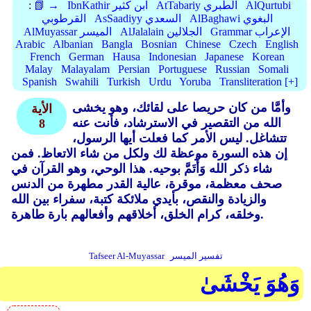
AlQurtubi
AtTabariy الطبري
IbnKathir ابن كثير
📗 →
:
AlBaghawi البغوي
AsSaadiyy السعدي
القرطوبي
Grammar الإعراب
AlJalalain الجلالين
AlMuyassar الميسر
Arabic
Albanian
Bangla
Bosnian
Chinese
Czech
English
French
German
Hausa
Indonesian
Japanese
Korean
Malay
Malayalam
Persian
Portuguese
Russian
Somali
Spanish
Swahili
Turkish
Urdu
Yoruba
Transliteration [+]
وأمَّا من كان حريصا على لقائك، وهو يخشى
الأية
الله من التقصير في الاسترشاد، فأنت عنه
8
تتشاغل. ليس الأمر كما فعلت أيها الرسول،
إن هذه السورة موعظة لك ولكل من شاء الاتعاظ. فمن
شاء ذكر الله وَأْتَمَّ بوحيه. هذا الوحي، وهو القرآن في
صحف معظمة، موقرة، عالية القدر مطهرة من الدنس
والزيادة والنقص، بأيدي ملائكة كتبة، سفراء بين الله
وخلقه، كرام الخلق، أخلاقهم وأفعالهم بارة طاهرة.
تفسير الميسر
Tafseer Al-Muyassar
وَهُوَ يَخْشَىٰ