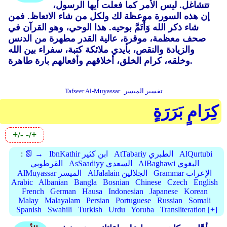
تتشاغل. ليس الأمر كما فعلت أيها الرسول،
إن هذه السورة موعظة لك ولكل من شاء الاتعاظ. فمن
شاء ذكر الله وَأْتَمَّ بوحيه. هذا الوحي، وهو القرآن في
صحف معظمة، موقرة، عالية القدر مطهرة من الدنس
والزيادة والنقص، بأيدي ملائكة كتبة، سفراء بين الله
وخلقه، كرام الخلق، أخلاقهم وأفعالهم بارة طاهرة.
تفسير الميسر
Tafseer Al-Muyassar
كِرَامٍ بَرَرَةٍ
+/-
-/+
AlQurtubi
AtTabariy الطبري
IbnKathir ابن كثير
📗 →
:
AlBaghawi البغوي
AsSaadiyy السعدي
القرطوبي
Grammar الإعراب
AlJalalain الجلالين
AlMuyassar الميسر
Arabic
Albanian
Bangla
Bosnian
Chinese
Czech
English
French
German
Hausa
Indonesian
Japanese
Korean
Malay
Malayalam
Persian
Portuguese
Russian
Somali
Spanish
Swahili
Turkish
Urdu
Yoruba
Transliteration [+]