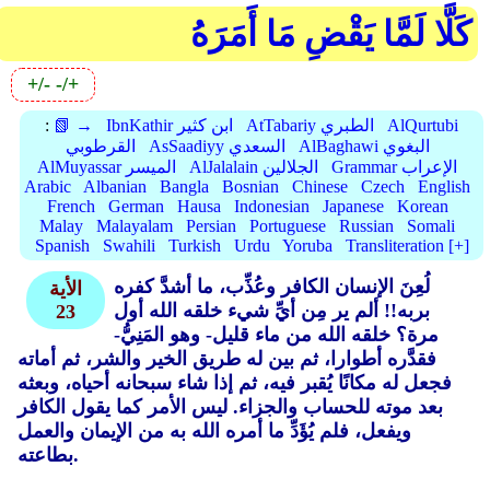
كَلَّا لَمَّا يَقْضِ مَا أَمَرَهُ
+/-
-/+
AlQurtubi
AtTabariy الطبري
IbnKathir ابن كثير
📗 →
:
AlBaghawi البغوي
AsSaadiyy السعدي
القرطوبي
Grammar الإعراب
AlJalalain الجلالين
AlMuyassar الميسر
Arabic
Albanian
Bangla
Bosnian
Chinese
Czech
English
French
German
Hausa
Indonesian
Japanese
Korean
Malay
Malayalam
Persian
Portuguese
Russian
Somali
Spanish
Swahili
Turkish
Urdu
Yoruba
Transliteration [+]
لُعِنَ الإنسان الكافر وعُذِّب، ما أشدَّ كفره
الأية
بربه!! ألم ير مِن أيِّ شيء خلقه الله أول
23
مرة؟ خلقه الله من ماء قليل- وهو المَنِيُّ-
فقدَّره أطوارا، ثم بين له طريق الخير والشر، ثم أماته
فجعل له مكانًا يُقبر فيه، ثم إذا شاء سبحانه أحياه، وبعثه
بعد موته للحساب والجزاء. ليس الأمر كما يقول الكافر
ويفعل، فلم يُؤَدِّ ما أمره الله به من الإيمان والعمل
بطاعته.