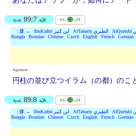
あなたはアッラーが，如何にアード
89:7
+/-
-/+
الأية
Ayah
بي
AtTabariy الطبري
IbnKathir ابن كثير
📗 →
:
Bangla
Bosnian
Chinese
Czech
English
French
German
Japanese
円柱の並び立つイラム（の都）のこ
89:8
+/-
-/+
الأية
Ayah
بي
AtTabariy الطبري
IbnKathir ابن كثير
📗 →
:
Bangla
Bosnian
Chinese
Czech
English
French
German