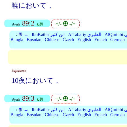
暁において，
89:2
+/-
-/+
الأية
Ayah
بي
AtTabariy الطبري
IbnKathir ابن كثير
📗 →
:
Bangla
Bosnian
Chinese
Czech
English
French
German
Japanese
10夜において，
89:3
+/-
-/+
الأية
Ayah
بي
AtTabariy الطبري
IbnKathir ابن كثير
📗 →
:
Bangla
Bosnian
Chinese
Czech
English
French
German