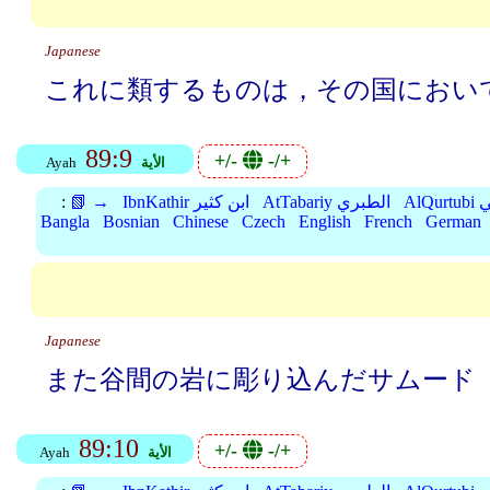
Japanese
これに類するものは，その国におい
89:9
+/-
-/+
الأية
Ayah
بي
AtTabariy الطبري
IbnKathir ابن كثير
📗 →
:
Bangla
Bosnian
Chinese
Czech
English
French
German
Japanese
また谷間の岩に彫り込んだサムード
89:10
+/-
-/+
الأية
Ayah