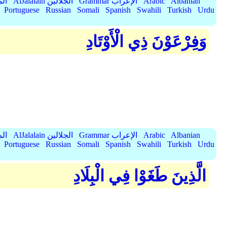
Albanian
Arabic
Grammar الإعراب
AlJalalain الجلالين
yassar
Portuguese
Russian
Somali
Spanish
Swahili
Turkish
Urdu
وَفِرْعَوْنَ ذِي الْأَوْتَادِ
Albanian
Arabic
Grammar الإعراب
AlJalalain الجلالين
yassar
Portuguese
Russian
Somali
Spanish
Swahili
Turkish
Urdu
الَّذِينَ طَغَوْا فِي الْبِلَادِ