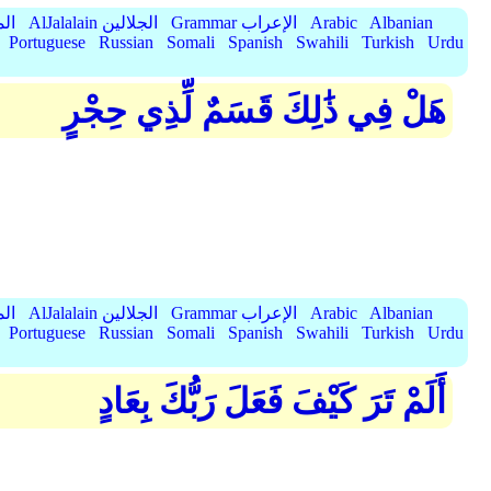
Albanian
Arabic
Grammar الإعراب
AlJalalain الجلالين
yassar
Portuguese
Russian
Somali
Spanish
Swahili
Turkish
Urdu
هَلْ فِي ذَٰلِكَ قَسَمٌ لِّذِي حِجْرٍ
Albanian
Arabic
Grammar الإعراب
AlJalalain الجلالين
yassar
Portuguese
Russian
Somali
Spanish
Swahili
Turkish
Urdu
أَلَمْ تَرَ كَيْفَ فَعَلَ رَبُّكَ بِعَادٍ