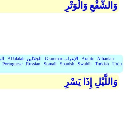
وَالشَّفْعِ وَالْوَتْرِ
Albanian
Arabic
Grammar الإعراب
AlJalalain الجلالين
yassar
Portuguese
Russian
Somali
Spanish
Swahili
Turkish
Urdu
وَاللَّيْلِ إِذَا يَسْرِ