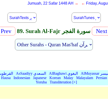
Jumuah, 22 Safar 1448 AH
→ ←
Friday, Augu
Nex
89. Surah Al-Fajr سورة الفجر
Prev
AlMu الميسر
AlBaghawi البغوي
AsSaadiyy السعدي
AlQurtubi القرطو
Hausa
Indonesian
Japanese
Korean
Malay
Malayalam
Persian
Yoruba
Transliteration [+]