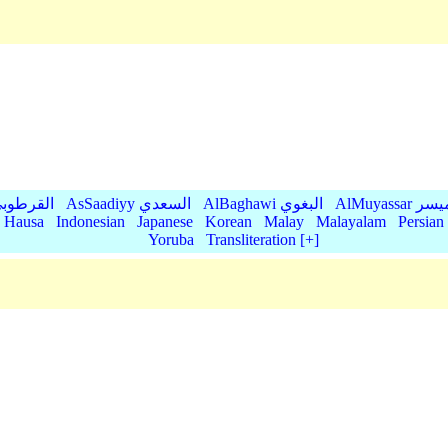
AlMu الميسر
AlBaghawi البغوي
AsSaadiyy السعدي
AlQurtubi القرطو
Hausa
Indonesian
Japanese
Korean
Malay
Malayalam
Persian
Yoruba
Transliteration [+]