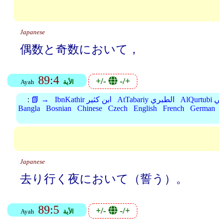
Japanese
偶数と奇数において，
89:4
+/-
-/+
الأية
Ayah
بي
AtTabariy الطبري
IbnKathir ابن كثير
📗 →
:
Bangla
Bosnian
Chinese
Czech
English
French
German
Japanese
去り行く夜において（誓う）。
89:5
+/-
-/+
الأية
Ayah