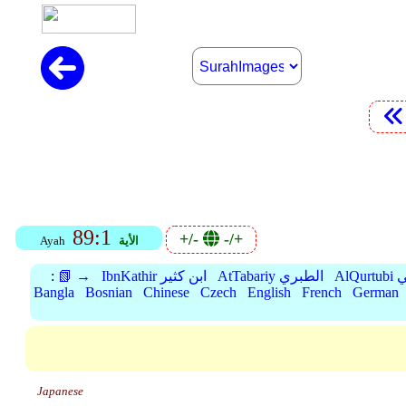
89:1
+/-
-/+
الأية
Ayah
بي
AtTabariy الطبري
IbnKathir ابن كثير
📗 →
:
Bangla
Bosnian
Chinese
Czech
English
French
German
Japanese