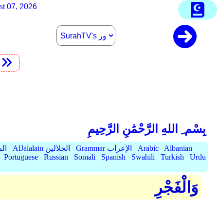
st 07, 2026
t
بِسْم ِ اللهِ الرَّحْمَٰنِ الرَّحِيمِ
Albanian
Arabic
Grammar الإعراب
AlJalalain الجلالين
yassar
Portuguese
Russian
Somali
Spanish
Swahili
Turkish
Urdu
وَالْفَجْرِ