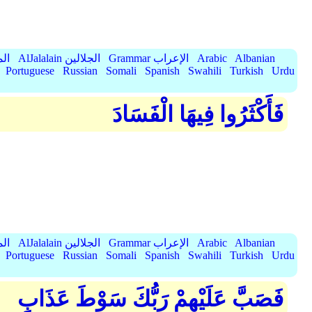
Albanian
Arabic
Grammar الإعراب
AlJalalain الجلالين
yassar
Portuguese
Russian
Somali
Spanish
Swahili
Turkish
Urdu
فَأَكْثَرُوا فِيهَا الْفَسَادَ
Albanian
Arabic
Grammar الإعراب
AlJalalain الجلالين
yassar
Portuguese
Russian
Somali
Spanish
Swahili
Turkish
Urdu
فَصَبَّ عَلَيْهِمْ رَبُّكَ سَوْطَ عَذَابٍ