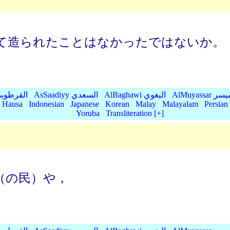
て造られたことはなかったではないか。
AlMu الميسر
AlBaghawi البغوي
AsSaadiyy السعدي
AlQurtubi القرطو
Hausa
Indonesian
Japanese
Korean
Malay
Malayalam
Persian
Yoruba
Transliteration [+]
（の民）や，