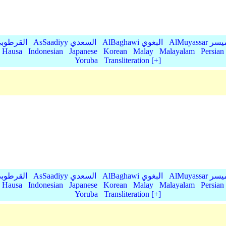
AlMu الميسر
AlBaghawi البغوي
AsSaadiyy السعدي
AlQurtubi القرطو
Hausa
Indonesian
Japanese
Korean
Malay
Malayalam
Persian
Yoruba
Transliteration [+]
AlMu الميسر
AlBaghawi البغوي
AsSaadiyy السعدي
AlQurtubi القرطو
Hausa
Indonesian
Japanese
Korean
Malay
Malayalam
Persian
Yoruba
Transliteration [+]