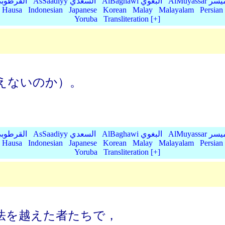
AlMu الميسر
AlBaghawi البغوي
AsSaadiyy السعدي
AlQurtubi القرطو
Hausa
Indonesian
Japanese
Korean
Malay
Malayalam
Persian
Yoruba
Transliteration [+]
えないのか）。
AlMu الميسر
AlBaghawi البغوي
AsSaadiyy السعدي
AlQurtubi القرطو
Hausa
Indonesian
Japanese
Korean
Malay
Malayalam
Persian
Yoruba
Transliteration [+]
法を越えた者たちで，