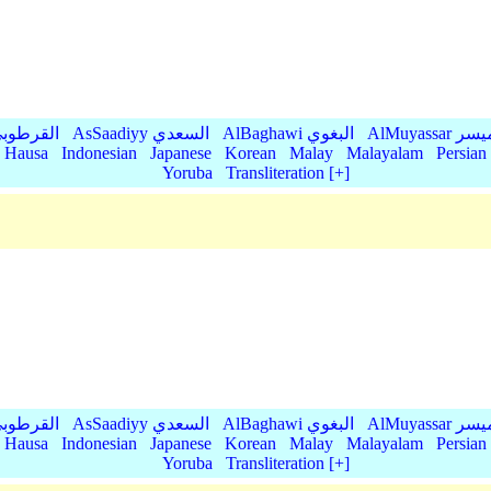
AlMu الميسر
AlBaghawi البغوي
AsSaadiyy السعدي
AlQurtubi القرطو
Hausa
Indonesian
Japanese
Korean
Malay
Malayalam
Persian
Yoruba
Transliteration [+]
AlMu الميسر
AlBaghawi البغوي
AsSaadiyy السعدي
AlQurtubi القرطو
Hausa
Indonesian
Japanese
Korean
Malay
Malayalam
Persian
Yoruba
Transliteration [+]