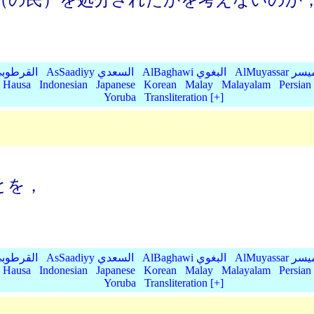
（の民）を処分されたかを考えないのか
AlMu الميسر
AlBaghawi البغوي
AsSaadiyy السعدي
AlQurtubi القرطو
Hausa
Indonesian
Japanese
Korean
Malay
Malayalam
Persian
Yoruba
Transliteration [+]
とを，
AlMu الميسر
AlBaghawi البغوي
AsSaadiyy السعدي
AlQurtubi القرطو
Hausa
Indonesian
Japanese
Korean
Malay
Malayalam
Persian
Yoruba
Transliteration [+]