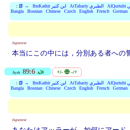
بي
AtTabariy الطبري
IbnKathir ابن كثير
📗 →
:
Bangla
Bosnian
Chinese
Czech
English
French
German
Japanese
本当にこの中には，分別ある者への
89:6
+/-
-/+
الأية
Ayah
بي
AtTabariy الطبري
IbnKathir ابن كثير
📗 →
:
Bangla
Bosnian
Chinese
Czech
English
French
German
Japanese