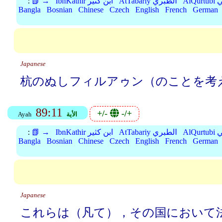
بي
AtTabariy الطبري
IbnKathir ابن كثير
📗 →
:
Bangla
Bosnian
Chinese
Czech
English
French
German
Japanese
杭のぬしフィルアゥン（のことを考
89:11
+/-
-/+
الأية
Ayah
بي
AtTabariy الطبري
IbnKathir ابن كثير
📗 →
:
Bangla
Bosnian
Chinese
Czech
English
French
German
Japanese
これらは（凡て），その国において