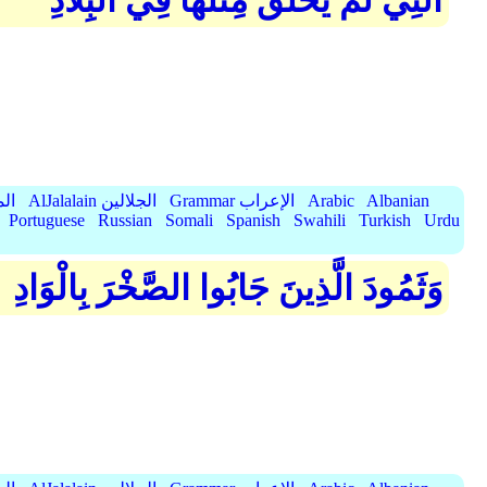
الَّتِي لَمْ يُخْلَقْ مِثْلُهَا فِي الْبِلَادِ
Albanian
Arabic
Grammar الإعراب
AlJalalain الجلالين
yassar
Portuguese
Russian
Somali
Spanish
Swahili
Turkish
Urdu
وَثَمُودَ الَّذِينَ جَابُوا الصَّخْرَ بِالْوَادِ