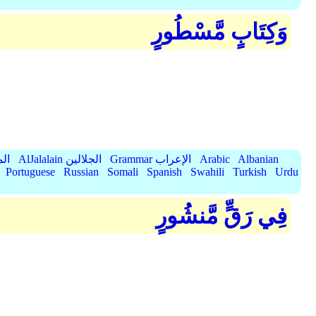
وَكِتَابٍ مَّسْطُورٍ
Albanian
Arabic
Grammar الإعراب
AlJalalain الجلالين
yassar
Portuguese
Russian
Somali
Spanish
Swahili
Turkish
Urdu
فِي رَقٍّ مَّنشُورٍ