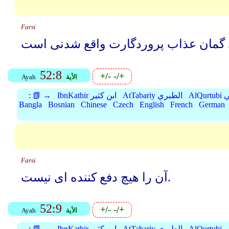
Farsi
52:8
+/-
-/+
الأية
Ayah
بي
AtTabariy الطبري
IbnKathir ابن كثير
📗 →
:
Bangla
Bosnian
Chinese
Czech
English
French
German
Farsi
آن را هیچ دفع کننده ای نیست.
52:9
+/-
-/+
الأية
Ayah
بي
AtTabariy الطبري
IbnKathir ابن كثير
📗 →
: