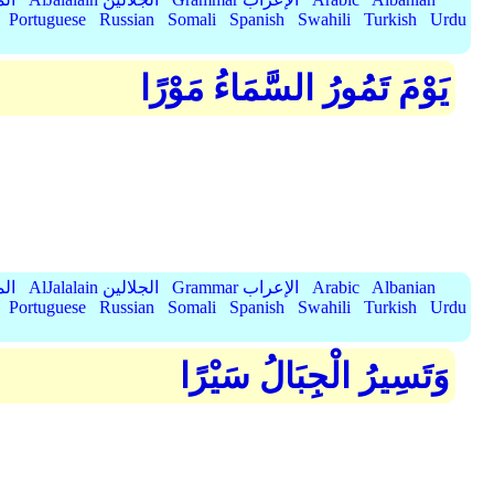
Portuguese
Russian
Somali
Spanish
Swahili
Turkish
Urdu
يَوْمَ تَمُورُ السَّمَاءُ مَوْرًا
Albanian
Arabic
Grammar الإعراب
AlJalalain الجلالين
yassar
Portuguese
Russian
Somali
Spanish
Swahili
Turkish
Urdu
وَتَسِيرُ الْجِبَالُ سَيْرًا