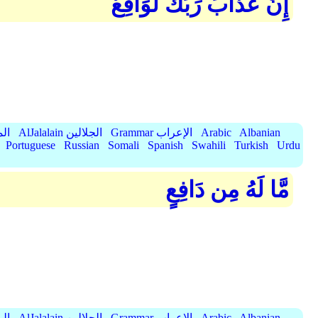
إِنَّ عَذَابَ رَبِّكَ لَوَاقِعٌ
Albanian
Arabic
Grammar الإعراب
AlJalalain الجلالين
yassar
Portuguese
Russian
Somali
Spanish
Swahili
Turkish
Urdu
مَّا لَهُ مِن دَافِعٍ
Albanian
Arabic
Grammar الإعراب
AlJalalain الجلالين
yassar