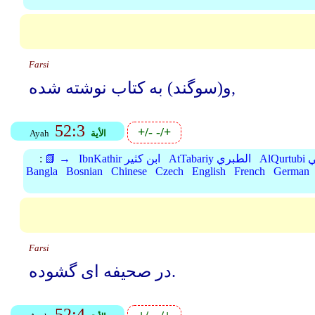
Farsi
و(سوگند) به کتاب نوشته شده,
52:3
+/-
-/+
الأية
Ayah
بي
AtTabariy الطبري
IbnKathir ابن كثير
📗 →
:
Bangla
Bosnian
Chinese
Czech
English
French
German
Farsi
در صحیفه ای گشوده.
52:4