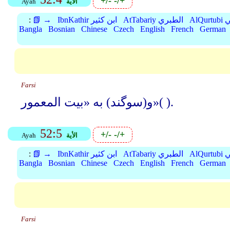
+/-
-/+
الأية
Ayah
بي
AtTabariy الطبري
IbnKathir ابن كثير
📗 →
:
Bangla
Bosnian
Chinese
Czech
English
French
German
Farsi
و(سوگند) به «بیت المعمور»( ).
52:5
+/-
-/+
الأية
Ayah
بي
AtTabariy الطبري
IbnKathir ابن كثير
📗 →
:
Bangla
Bosnian
Chinese
Czech
English
French
German
Farsi