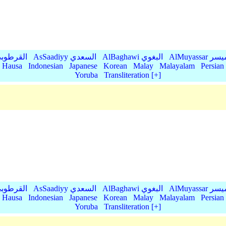
AlMu الميسر
AlBaghawi البغوي
AsSaadiyy السعدي
AlQurtubi القرطو
Hausa
Indonesian
Japanese
Korean
Malay
Malayalam
Persian
Yoruba
Transliteration [+]
AlMu الميسر
AlBaghawi البغوي
AsSaadiyy السعدي
AlQurtubi القرطو
Hausa
Indonesian
Japanese
Korean
Malay
Malayalam
Persian
Yoruba
Transliteration [+]