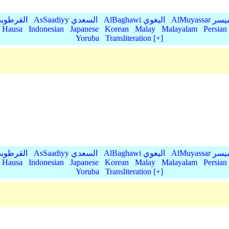
AlMu الميسر
AlBaghawi البغوي
AsSaadiyy السعدي
AlQurtubi القرطو
Hausa
Indonesian
Japanese
Korean
Malay
Malayalam
Persian
Yoruba
Transliteration [+]
AlMu الميسر
AlBaghawi البغوي
AsSaadiyy السعدي
AlQurtubi القرطو
Hausa
Indonesian
Japanese
Korean
Malay
Malayalam
Persian
Yoruba
Transliteration [+]