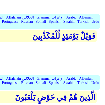
Albanian
Arabic
Grammar الإعراب
AlJalalain الجلالين
yassar
Portuguese
Russian
Somali
Spanish
Swahili
Turkish
Urdu
فَوَيْلٌ يَوْمَئِذٍ لِّلْمُكَذِّبِينَ
Albanian
Arabic
Grammar الإعراب
AlJalalain الجلالين
yassar
Portuguese
Russian
Somali
Spanish
Swahili
Turkish
Urdu
الَّذِينَ هُمْ فِي خَوْضٍ يَلْعَبُونَ