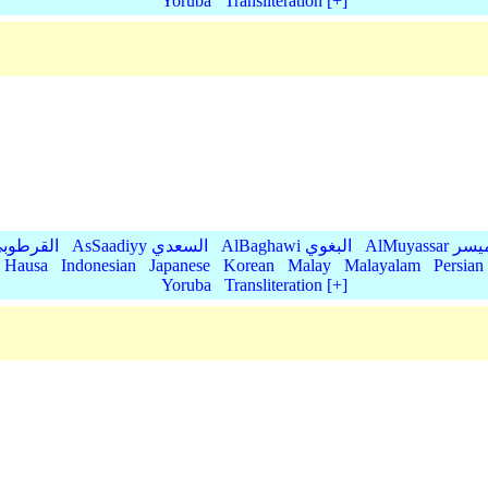
Yoruba
Transliteration [+]
AlMu الميسر
AlBaghawi البغوي
AsSaadiyy السعدي
AlQurtubi القرطو
Hausa
Indonesian
Japanese
Korean
Malay
Malayalam
Persian
Yoruba
Transliteration [+]