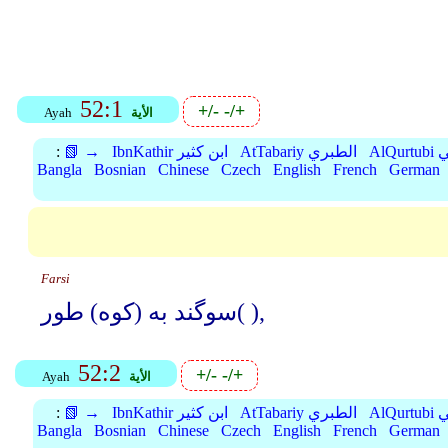
52:1
+/-
-/+
الأية
Ayah
بي
AtTabariy الطبري
IbnKathir ابن كثير
📗 →
:
Bangla
Bosnian
Chinese
Czech
English
French
German
Farsi
سوگند به (کوه) طور( ),
52:2
+/-
-/+
الأية
Ayah
بي
AtTabariy الطبري
IbnKathir ابن كثير
📗 →
:
Bangla
Bosnian
Chinese
Czech
English
French
German