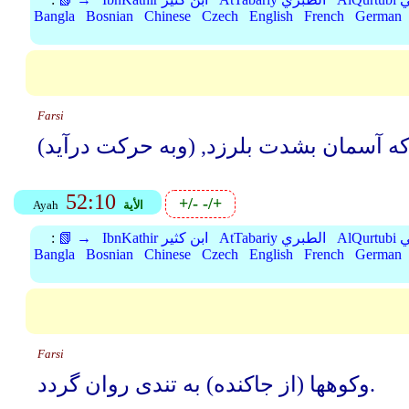
Bangla
Bosnian
Chinese
Czech
English
French
German
Farsi
52:10
+/-
-/+
الأية
Ayah
بي
AtTabariy الطبري
IbnKathir ابن كثير
📗 →
:
Bangla
Bosnian
Chinese
Czech
English
French
German
Farsi
وکوهها (از جاکنده) به تندی روان گردد.