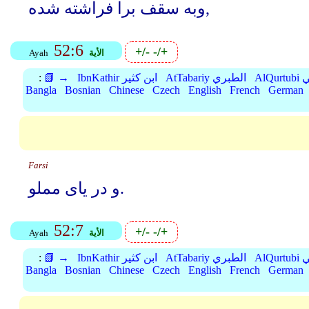
وبه سقف برا فراشته شده,
52:6
+/-
-/+
الأية
Ayah
بي
AtTabariy الطبري
IbnKathir ابن كثير
📗 →
:
Bangla
Bosnian
Chinese
Czech
English
French
German
Farsi
و در یای مملو.
52:7
+/-
-/+
الأية
Ayah
بي
AtTabariy الطبري
IbnKathir ابن كثير
📗 →
:
Bangla
Bosnian
Chinese
Czech
English
French
German