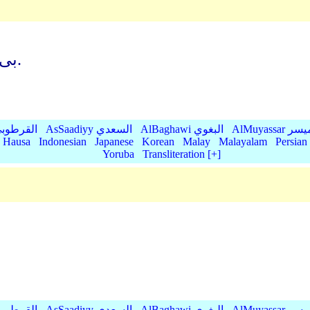
بی گمان عذاب پروردگارت واقع شدنی است.
AlMu الميسر
AlBaghawi البغوي
AsSaadiyy السعدي
AlQurtubi القرطو
Hausa
Indonesian
Japanese
Korean
Malay
Malayalam
Persian
Yoruba
Transliteration [+]
AlMu الميسر
AlBaghawi البغوي
AsSaadiyy السعدي
AlQurtubi القرطو