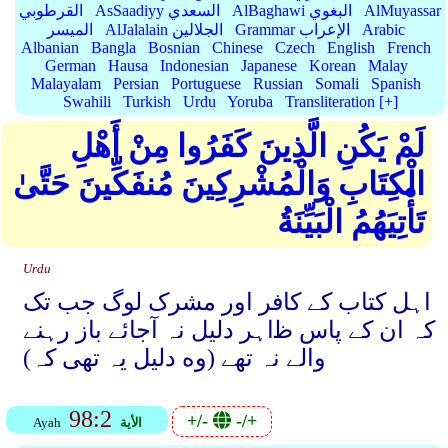
AlMuyassar
AlBaghawi البغوي
AsSaadiyy السعدي
القرطوبي
Arabic
Grammar الإعراب
AlJalalain الجلالين
الميسر
Albanian
Bangla
Bosnian
Chinese
Czech
English
French
German
Hausa
Indonesian
Japanese
Korean
Malay
Malayalam
Persian
Portuguese
Russian
Somali
Spanish
Swahili
Turkish
Urdu
Yoruba
Transliteration [+]
لَمْ يَكُنِ الَّذِينَ كَفَرُوا مِنْ أَهْلِ
الْكِتَابِ وَالْمُشْرِكِينَ مُنفَكِّينَ حَتَّىٰ
تَأْتِيَهُمُ الْبَيِّنَةُ
Urdu
اہل کتاب کے کافر اور مشرک لوگ جب تک
کہ ان کے پاس ﻇاہر دلیل نہ آجائے باز رہنے
والے نہ تھے (وه دلیل یہ تھی کہ)
98:2
+/-
-/+
الأية
Ayah