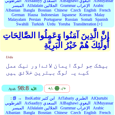
AlMuyassar
AlBaghawi البغوي
AsSaadiyy السعدي
القرطوبي
Arabic
Grammar الإعراب
AlJalalain الجلالين
الميسر
Albanian
Bangla
Bosnian
Chinese
Czech
English
French
German
Hausa
Indonesian
Japanese
Korean
Malay
Malayalam
Persian
Portuguese
Russian
Somali
Spanish
Swahili
Turkish
Urdu
Yoruba
Transliteration [+]
إِنَّ الَّذِينَ آمَنُوا وَعَمِلُوا الصَّالِحَاتِ
أُولَٰئِكَ هُمْ خَيْرُ الْبَرِيَّةِ
Urdu
بیشک جو لوگ ایمان ﻻئےاور نیک عمل
کیے یہ لوگ بہترین خلائق ہیں
98:8
+/-
-/+
الأية
Ayah
AlQurtubi
AtTabariy الطبري
IbnKathir ابن كثير
📗 →
:
AlMuyassar
AlBaghawi البغوي
AsSaadiyy السعدي
القرطوبي
Arabic
Grammar الإعراب
AlJalalain الجلالين
الميسر
Albanian
Bangla
Bosnian
Chinese
Czech
English
French