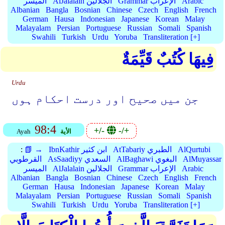
Arabic
Grammar الإعراب
AlJalalain الجلالين
الميسر
Albanian
Bangla
Bosnian
Chinese
Czech
English
French
German
Hausa
Indonesian
Japanese
Korean
Malay
Malayalam
Persian
Portuguese
Russian
Somali
Spanish
Swahili
Turkish
Urdu
Yoruba
Transliteration [+]
فِيهَا كُتُبٌ قَيِّمَةٌ
Urdu
جن میں صحیح اور درست احکام ہوں
98:4
+/-
-/+
الأية
Ayah
AlQurtubi
AtTabariy الطبري
IbnKathir ابن كثير
📗 →
:
AlMuyassar
AlBaghawi البغوي
AsSaadiyy السعدي
القرطوبي
Arabic
Grammar الإعراب
AlJalalain الجلالين
الميسر
Albanian
Bangla
Bosnian
Chinese
Czech
English
French
German
Hausa
Indonesian
Japanese
Korean
Malay
Malayalam
Persian
Portuguese
Russian
Somali
Spanish
Swahili
Turkish
Urdu
Yoruba
Transliteration [+]