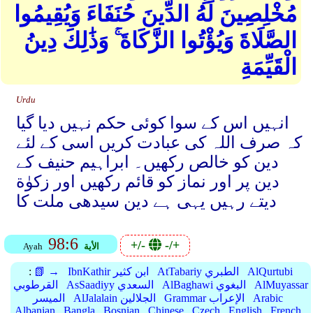
مُخْلِصِينَ لَهُ الدِّينَ حُنَفَاءَ وَيُقِيمُوا
الصَّلَاةَ وَيُؤْتُوا الزَّكَاةَ ۚ وَذَٰلِكَ دِينُ
الْقَيِّمَةِ
Urdu
انہیں اس کے سوا کوئی حکم نہیں دیا گیا
کہ صرف اللہ کی عبادت کریں اسی کے لئے
دین کو خالص رکھیں۔ ابراہیم حنیف کے
دین پر اور نماز کو قائم رکھیں اور زکوٰة
دیتے رہیں یہی ہے دین سیدھی ملت کا
98:6
+/-
-/+
الأية
Ayah
AlQurtubi
AtTabariy الطبري
IbnKathir ابن كثير
📗 →
:
AlMuyassar
AlBaghawi البغوي
AsSaadiyy السعدي
القرطوبي
Arabic
Grammar الإعراب
AlJalalain الجلالين
الميسر
Albanian
Bangla
Bosnian
Chinese
Czech
English
French