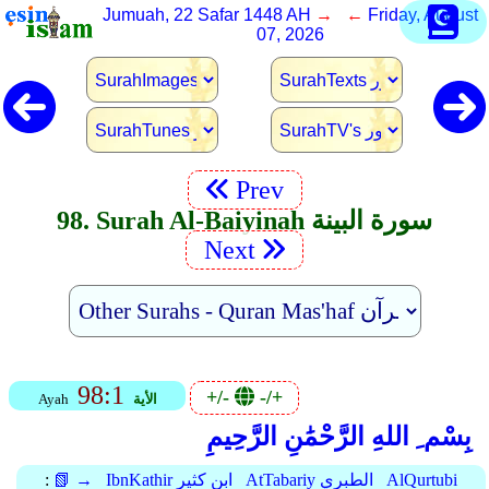
Jumuah, 22 Safar 1448 AH
→ ←
Friday, August
07, 2026
Prev
98. Surah Al-Baiyinah سورة البينة
Next
98:1
+/-
-/+
الأية
Ayah
بِسْم ِ اللهِ الرَّحْمَٰنِ الرَّحِيمِ
AlQurtubi
AtTabariy الطبري
IbnKathir ابن كثير
📗 →
: