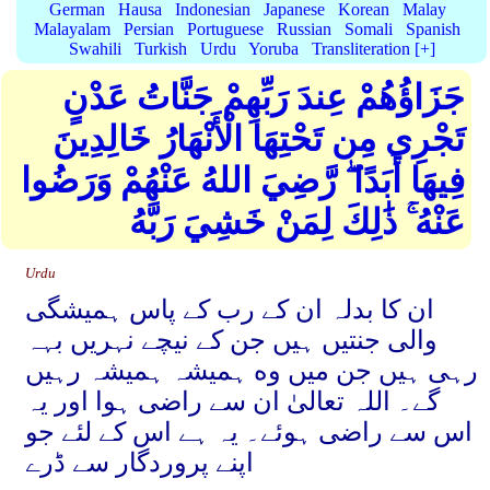
German
Hausa
Indonesian
Japanese
Korean
Malay
Malayalam
Persian
Portuguese
Russian
Somali
Spanish
Swahili
Turkish
Urdu
Yoruba
Transliteration [+]
جَزَاؤُهُمْ عِندَ رَبِّهِمْ جَنَّاتُ عَدْنٍ
تَجْرِي مِن تَحْتِهَا الْأَنْهَارُ خَالِدِينَ
فِيهَا أَبَدًا ۖ رَّضِيَ اللهُ عَنْهُمْ وَرَضُوا
عَنْهُ ۚ ذَٰلِكَ لِمَنْ خَشِيَ رَبَّهُ
Urdu
ان کا بدلہ ان کے رب کے پاس ہمیشگی
والی جنتیں ہیں جن کے نیچے نہریں بہہ
رہی ہیں جن میں وه ہمیشہ ہمیشہ رہیں
گے۔ اللہ تعالیٰ ان سے راضی ہوا اور یہ
اس سے راضی ہوئے۔ یہ ہے اس کے لئے جو
اپنے پروردگار سے ڈرے