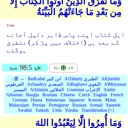
وَمَا تَفَرَّقَ الَّذِينَ أُوتُوا الْكِتَابَ إِلَّا
مِن بَعْدِ مَا جَاءَتْهُمُ الْبَيِّنَةُ
Urdu
اہل کتاب اپنے پاس ﻇاہر دلیل آجانے
کے بعد ہی (اختلاف میں پڑ کر) متفرق
ہوگئے
98:5
+/-
-/+
الأية
Ayah
AlQurtubi
AtTabariy الطبري
IbnKathir ابن كثير
📗 →
:
AlMuyassar
AlBaghawi البغوي
AsSaadiyy السعدي
القرطوبي
Arabic
Grammar الإعراب
AlJalalain الجلالين
الميسر
Albanian
Bangla
Bosnian
Chinese
Czech
English
French
German
Hausa
Indonesian
Japanese
Korean
Malay
Malayalam
Persian
Portuguese
Russian
Somali
Spanish
Swahili
Turkish
Urdu
Yoruba
Transliteration [+]
وَمَا أُمِرُوا إِلَّا لِيَعْبُدُوا اللهَ