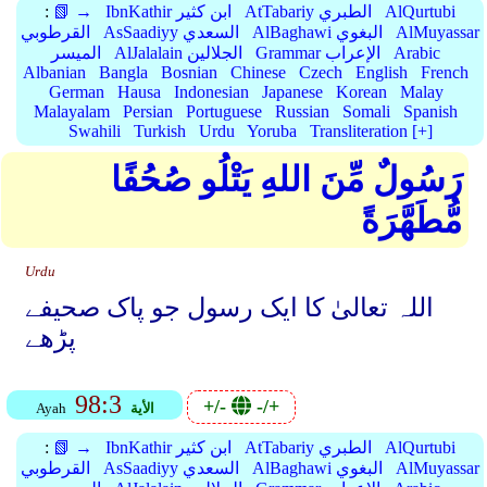
AlQurtubi
AtTabariy الطبري
IbnKathir ابن كثير
📗 →
:
AlMuyassar
AlBaghawi البغوي
AsSaadiyy السعدي
القرطوبي
Arabic
Grammar الإعراب
AlJalalain الجلالين
الميسر
Albanian
Bangla
Bosnian
Chinese
Czech
English
French
German
Hausa
Indonesian
Japanese
Korean
Malay
Malayalam
Persian
Portuguese
Russian
Somali
Spanish
Swahili
Turkish
Urdu
Yoruba
Transliteration [+]
رَسُولٌ مِّنَ اللهِ يَتْلُو صُحُفًا
مُّطَهَّرَةً
Urdu
اللہ تعالیٰ کا ایک رسول جو پاک صحیفے
پڑھے
98:3
+/-
-/+
الأية
Ayah
AlQurtubi
AtTabariy الطبري
IbnKathir ابن كثير
📗 →
:
AlMuyassar
AlBaghawi البغوي
AsSaadiyy السعدي
القرطوبي