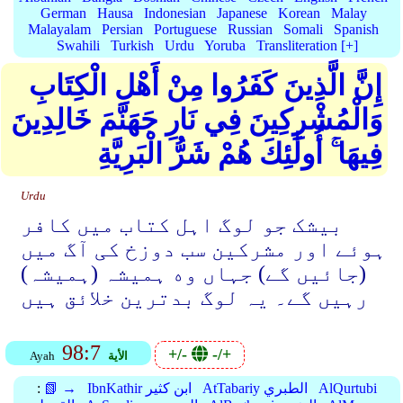
German
Hausa
Indonesian
Japanese
Korean
Malay
Malayalam
Persian
Portuguese
Russian
Somali
Spanish
Swahili
Turkish
Urdu
Yoruba
Transliteration [+]
إِنَّ الَّذِينَ كَفَرُوا مِنْ أَهْلِ الْكِتَابِ
وَالْمُشْرِكِينَ فِي نَارِ جَهَنَّمَ خَالِدِينَ
فِيهَا ۚ أُولَٰئِكَ هُمْ شَرُّ الْبَرِيَّةِ
Urdu
بیشک جو لوگ اہل کتاب میں کافر
ہوئے اور مشرکین سب دوزخ کی آگ میں
(جائیں گے) جہاں وه ہمیشہ (ہمیشہ)
رہیں گے۔ یہ لوگ بدترین خلائق ہیں
98:7
+/-
-/+
الأية
Ayah
AlQurtubi
AtTabariy الطبري
IbnKathir ابن كثير
📗 →
: