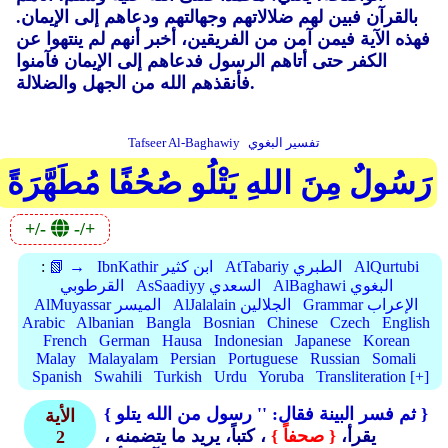
بالقرآن فبين لهم ضلالاتهم وجهالتهم ودعاهم إلى الإيمان.
فهذه الآية فيمن آمن من الفريقين، أخبر أنهم لم ينتهوا عن
الكفر حتى أتاهم الرسول فدعاهم إلى الإيمان فآمنوا
فأنقذهم الله من الجهل والضلالة.
تفسير البغوي
Tafseer Al-Baghawiy
رَسُولٌ مِنَ اللهِ يَتْلُو صُحُفًا مُطَهَّرَةً
+/-
-/+
AlQurtubi
AtTabariy الطبري
IbnKathir ابن كثير
📗 →
:
AlBaghawi البغوي
AsSaadiyy السعدي
القرطوبي
Grammar الإعراب
AlJalalain الجلالين
AlMuyassar الميسر
Arabic
Albanian
Bangla
Bosnian
Chinese
Czech
English
French
German
Hausa
Indonesian
Japanese
Korean
Malay
Malayalam
Persian
Portuguese
Russian
Somali
Spanish
Swahili
Turkish
Urdu
Yoruba
Transliteration [+]
'' رسول من الله يتلو }
{ ثم فسر البينة فقال:
الأية
، يقرأ،
{ صحفاً }
، كتباً، يريد ما يتضمنه
2