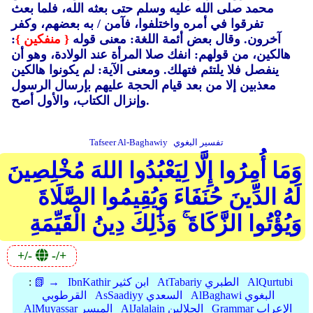
محمد صلى الله عليه وسلم حتى بعثه الله، فلما بعث
تفرقوا في أمره واختلفوا، فآمن / به بعضهم، وكفر
آخرون. وقال بعض أئمة اللغة: معنى قوله
{ منفكين }
:
هالكين، من قولهم: انفك صلا المرأة عند الولادة، وهو أن
ينفصل فلا يلتئم فتهلك. ومعنى الآية: لم يكونوا هالكين
معذبين إلا من بعد قيام الحجة عليهم بإرسال الرسول
وإنزال الكتاب، والأول أصح.
تفسير البغوي
Tafseer Al-Baghawiy
وَمَا أُمِرُوا إِلَّا لِيَعْبُدُوا اللهَ مُخْلِصِينَ
لَهُ الدِّينَ حُنَفَاءَ وَيُقِيمُوا الصَّلَاةَ
وَيُؤْتُوا الزَّكَاةَ ۚ وَذَٰلِكَ دِينُ الْقَيِّمَةِ
+/-
-/+
AlQurtubi
AtTabariy الطبري
IbnKathir ابن كثير
📗 →
:
AlBaghawi البغوي
AsSaadiyy السعدي
القرطوبي
Grammar الإعراب
AlJalalain الجلالين
AlMuyassar الميسر