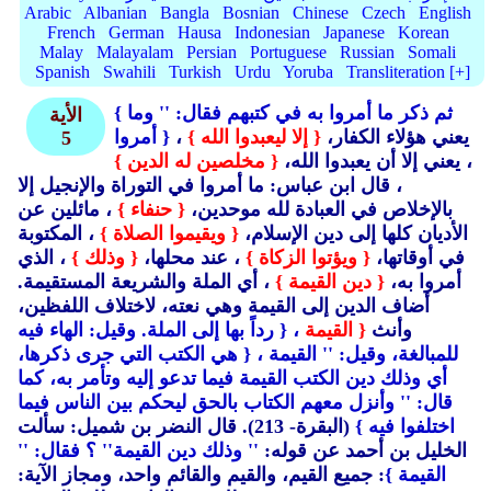
Arabic
Albanian
Bangla
Bosnian
Chinese
Czech
English
French
German
Hausa
Indonesian
Japanese
Korean
Malay
Malayalam
Persian
Portuguese
Russian
Somali
Spanish
Swahili
Turkish
Urdu
Yoruba
Transliteration [+]
{ ثم ذكر ما أمروا به في كتبهم فقال:
'' وما
الأية
، يعني هؤلاء الكفار،
{ إلا ليعبدوا الله }
أمروا }
5
، يعني إلا أن يعبدوا الله،
{ مخلصين له الدين }
، قال ابن عباس: ما أمروا في التوراة والإنجيل إلا
بالإخلاص في العبادة لله موحدين،
{ حنفاء }
، مائلين عن
الأديان كلها إلى دين الإسلام،
{ ويقيموا الصلاة }
، المكتوبة
في أوقاتها،
{ ويؤتوا الزكاة }
، عند محلها،
{ وذلك }
، الذي
أمروا به،
{ دين القيمة }
، أي الملة والشريعة المستقيمة.
أضاف الدين إلى القيمة وهي نعته، لاختلاف اللفظين،
وأنث
{ القيمة
، { رداً بها إلى الملة. وقيل: الهاء فيه
للمبالغة، وقيل:
'' القيمة
، { هي الكتب التي جرى ذكرها،
أي وذلك دين الكتب القيمة فيما تدعو إليه وتأمر به، كما
قال:
'' وأنزل معهم الكتاب بالحق ليحكم بين الناس فيما
اختلفوا فيه }
(البقرة- 213). قال النضر بن شميل: سألت
الخليل بن أحمد عن قوله:
'' وذلك دين القيمة
'' ؟ فقال:
''
القيمة }
: جميع القيم، والقيم والقائم واحد، ومجاز الآية: