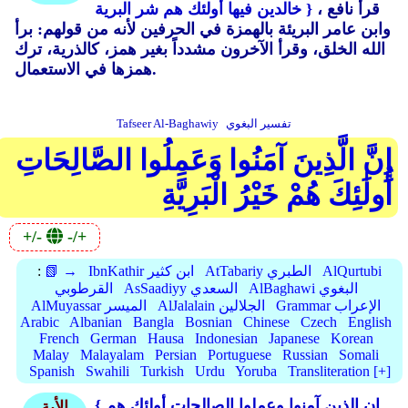
، قرأ نافع
خالدين فيها أولئك هم شر البرية }
وابن عامر البريئة بالهمزة في الحرفين لأنه من قولهم: برأ
الله الخلق، وقرأ الآخرون مشدداً بغير همز، كالذرية، ترك
همزها في الاستعمال.
تفسير البغوي
Tafseer Al-Baghawiy
إِنَّ الَّذِينَ آمَنُوا وَعَمِلُوا الصَّالِحَاتِ
أُولَٰئِكَ هُمْ خَيْرُ الْبَرِيَّةِ
+/-
-/+
AlQurtubi
AtTabariy الطبري
IbnKathir ابن كثير
📗 →
:
AlBaghawi البغوي
AsSaadiyy السعدي
القرطوبي
Grammar الإعراب
AlJalalain الجلالين
AlMuyassar الميسر
Arabic
Albanian
Bangla
Bosnian
Chinese
Czech
English
French
German
Hausa
Indonesian
Japanese
Korean
Malay
Malayalam
Persian
Portuguese
Russian
Somali
Spanish
Swahili
Turkish
Urdu
Yoruba
Transliteration [+]
{ إن الذين آمنوا وعملوا الصالحات أولئك هم
الأية