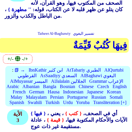
الصحف من المكتوب فيها، وهو القرآن، لأنه
كان يتلو عن ظهر قلبه لا عن الكتاب، قوله:
'' مطهرة }
،
من الباطل والكذب والزور.
تفسير البغوي
Tafseer Al-Baghawiy
فِيهَا كُتُبٌ قَيِّمَةٌ
+/-
-/+
AlQurtubi
AtTabariy الطبري
IbnKathir ابن كثير
📗 →
:
AlBaghawi البغوي
AsSaadiyy السعدي
القرطوبي
Grammar الإعراب
AlJalalain الجلالين
AlMuyassar الميسر
Arabic
Albanian
Bangla
Bosnian
Chinese
Czech
English
French
German
Hausa
Indonesian
Japanese
Korean
Malay
Malayalam
Persian
Portuguese
Russian
Somali
Spanish
Swahili
Turkish
Urdu
Yoruba
Transliteration [+]
، أي في الصحف،
{ كتب }
، يعني
{ فيها }
الأية
الآيات والأحكام المكتوبة فيها،
{ قيمة }
، عادلة
3
مستقيمة غير ذات عوج.