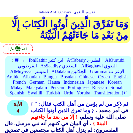
تفسير البغوي
Tafseer Al-Baghawiy
وَمَا تَفَرَّقَ الَّذِينَ أُوتُوا الْكِتَابَ إِلَّا
مِنْ بَعْدِ مَا جَاءَتْهُمُ الْبَيِّنَةُ
+/-
-/+
AlQurtubi
AtTabariy الطبري
IbnKathir ابن كثير
📗 →
:
AlBaghawi البغوي
AsSaadiyy السعدي
القرطوبي
Grammar الإعراب
AlJalalain الجلالين
AlMuyassar الميسر
Arabic
Albanian
Bangla
Bosnian
Chinese
Czech
English
French
German
Hausa
Indonesian
Japanese
Korean
Malay
Malayalam
Persian
Portuguese
Russian
Somali
Spanish
Swahili
Turkish
Urdu
Yoruba
Transliteration [+]
{ ثم ذكر من لم يؤمن من أهل الكتب فقال:
''
الأية
، في أمر محمد
وما تفرق الذين أوتوا الكتاب }
4
صلى الله عليه وسلم،
{ إلا من بعد ما جاءتهم
البينة }
، أي البيان في كتبهم أنه نبي مرسل. قال
المفسرون: لم ينزل أهل الكتاب مجتمعين في تصديق