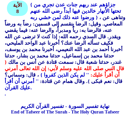
{ جزاؤهم عند ربهم جنات عدن تجري من
الأية
تحتها الأنهار خالدين فيها أبداً رضي الله عنهم
8
، وتناهى عن
ورضوا عنه ذلك لمن خشي ربه }
المعاصي. وقيل: الرضا ينقسم إلى قسمين: رضاً به ورضاً
عنه، فالرضا به: رباً ومدبراً، والرضا عنه: فيما يقضي
ويقدر. قال السدي رحمه الله: إذا كنت لا ترضى عن الله
فكيف تسأله الرضا عنك؟ أخبرنا عبد الواحد المليحي،
أخبرنا أحمد بن عبد الله النعيمي، أخبرنا محمد بن يوسف،
حدثنا محمد بن إسماعيل، حدثنا محمد بن بشار، حدثنا
غندر، حدثنا شعبة قال: سمعت قتادة عن أنس بن مالك
{
قال النبي صلى الله عليه وسلم لأبي: إن الله تعالى أمرني
أن أقرأ عليك:
'' لم يكن الذين كفروا }
، قال: وسماني؟
قال: نعم فبكى }
. وقال همام عن قتادة:
'' أمرني أن أقرأ
عليك القرآن.
.
نهاية تفسير السورة - تفسير القرآن الكريم
End of Tafseer of The Surah - The Holy Quran Tafseer