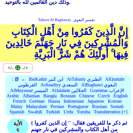
وذلك دين القائمين لله بالتوحيد.
تفسير البغوي
Tafseer Al-Baghawiy
إِنَّ الَّذِينَ كَفَرُوا مِنْ أَهْلِ الْكِتَابِ
وَالْمُشْرِكِينَ فِي نَارِ جَهَنَّمَ خَالِدِينَ
فِيهَا ۚ أُولَٰئِكَ هُمْ شَرُّ الْبَرِيَّةِ
+/-
-/+
AlQurtubi
AtTabariy الطبري
IbnKathir ابن كثير
📗 →
:
AlBaghawi البغوي
AsSaadiyy السعدي
القرطوبي
Grammar الإعراب
AlJalalain الجلالين
AlMuyassar الميسر
Arabic
Albanian
Bangla
Bosnian
Chinese
Czech
English
French
German
Hausa
Indonesian
Japanese
Korean
Malay
Malayalam
Persian
Portuguese
Russian
Somali
Spanish
Swahili
Turkish
Urdu
Yoruba
Transliteration [+]
{ ثم ذكر ما للفريقين فقال:
'' إن الذين كفروا
الأية
من أهل الكتاب والمشركين في نار جهنم
6