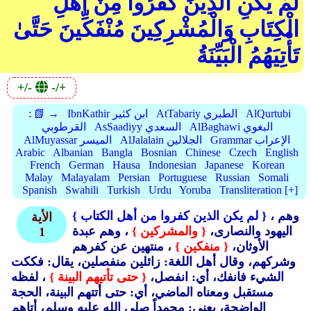
لَمْ يَكُنِ الَّذِينَ كَفَرُوا مِنْ أَهْلِ
الْكِتَابِ وَالْمُشْرِكِينَ مُنْفَكِّينَ حَتَّىٰ
تَأْتِيَهُمُ الْبَيِّنَةُ
+/-
-/+
AlQurtubi
AtTabariy الطبري
IbnKathir ابن كثير
📗 →
:
AlBaghawi البغوي
AsSaadiyy السعدي
القرطوبي
Grammar الإعراب
AlJalalain الجلالين
AlMuyassar الميسر
Arabic
Albanian
Bangla
Bosnian
Chinese
Czech
English
French
German
Hausa
Indonesian
Japanese
Korean
Malay
Malayalam
Persian
Portuguese
Russian
Somali
Spanish
Swahili
Turkish
Urdu
Yoruba
Transliteration [+]
، وهم
{ لم يكن الذين كفروا من أهل الكتاب }
الأية
اليهود والنصارى،
{ والمشركين }
، وهم عبدة
1
الأوثان،
{ منفكين }
، منتهين عن كفرهم
وشركهم، وقال أهل اللغة: زائلين منفصلين، يقال: فككت
الشيء فانفك، أي: انفصل،
{ حتى تأتيهم البينة }
، لفظه
مستقبل ومعناه الماضي، أي: حتى أتتهم البينة، الحجة
الواضحة، يعني: محمداً صلى الله عليه وسلم، أتاهم