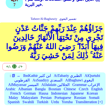
خير البرية.
7
تفسير البغوي
Tafseer Al-Baghawiy
جَزَاؤُهُمْ عِنْدَ رَبِّهِمْ جَنَّاتُ عَدْنٍ
تَجْرِي مِنْ تَحْتِهَا الْأَنْهَارُ خَالِدِينَ
فِيهَا أَبَدًا ۖ رَضِيَ اللهُ عَنْهُمْ وَرَضُوا
عَنْهُ ۚ ذَٰلِكَ لِمَنْ خَشِيَ رَبَّهُ
+/-
-/+
AlQurtubi
AtTabariy الطبري
IbnKathir ابن كثير
📗 →
:
AlBaghawi البغوي
AsSaadiyy السعدي
القرطوبي
Grammar الإعراب
AlJalalain الجلالين
AlMuyassar الميسر
Arabic
Albanian
Bangla
Bosnian
Chinese
Czech
English
French
German
Hausa
Indonesian
Japanese
Korean
Malay
Malayalam
Persian
Portuguese
Russian
Somali
Spanish
Swahili
Turkish
Urdu
Yoruba
Transliteration [+]