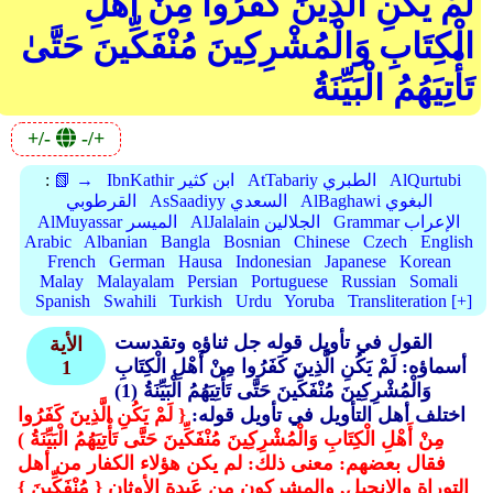
لَمْ يَكُنِ الَّذِينَ كَفَرُوا مِنْ أَهْلِ
الْكِتَابِ وَالْمُشْرِكِينَ مُنْفَكِّينَ حَتَّىٰ
تَأْتِيَهُمُ الْبَيِّنَةُ
+/-
-/+
AlQurtubi
AtTabariy الطبري
IbnKathir ابن كثير
📗 →
:
AlBaghawi البغوي
AsSaadiyy السعدي
القرطوبي
Grammar الإعراب
AlJalalain الجلالين
AlMuyassar الميسر
Arabic
Albanian
Bangla
Bosnian
Chinese
Czech
English
French
German
Hausa
Indonesian
Japanese
Korean
Malay
Malayalam
Persian
Portuguese
Russian
Somali
Spanish
Swahili
Turkish
Urdu
Yoruba
Transliteration [+]
القول في تأويل قوله جل ثناؤه وتقدست
الأية
أسماؤه: لَمْ يَكُنِ الَّذِينَ كَفَرُوا مِنْ أَهْلِ الْكِتَابِ
1
وَالْمُشْرِكِينَ مُنْفَكِّينَ حَتَّى تَأْتِيَهُمُ الْبَيِّنَةُ (1)
اختلف أهل التأويل في تأويل قوله:
{ لَمْ يَكُنِ الَّذِينَ كَفَرُوا
مِنْ أَهْلِ الْكِتَابِ وَالْمُشْرِكِينَ مُنْفَكِّينَ حَتَّى تَأْتِيَهُمُ الْبَيِّنَةُ )
فقال بعضهم: معنى ذلك: لم يكن هؤلاء الكفار من أهل
التوراة والإنجيل, والمشركون من عَبدة الأوثان
{ مُنْفَكِّينَ }