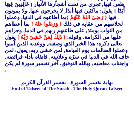
ظعن فيها, تجري من تحت أشجارها الأنهار ( خَالِدِينَ فِيهَا
أَبَدًا }
يقول: ماكثين فيها أبدًا, لا يخرجون عنها, ولا يموتون
فيها
{ رَضِيَ اللهُ عَنْهُمْ }
بما أطاعوه في الدنيا, وعملوا
لخلاصهم من عقابه في ذلك
{ وَرَضُوا عَنْهُ }
بما أعطاهم
من الثواب يومئذ, على طاعتهم ربهم في الدنيا, وجزاهم
عليها من الكرامة. وقوله:
{ ذَلِكَ لِمَنْ خَشِيَ رَبَّهُ }
يقول
تعالى ذكره: هذا الخير الذي وصفته, ووعدته الذين آمنوا
وعملوا الصالحات يوم القيامة, لمن خشي ربه; يقول: لمن
خاف الله في الدنيا في سرّه وعلانيته, فاتقاه بأداء فرائضه,
واجتناب معاصيه, وبالله التوفيق. آخر تفسير سورة لم يكن
.
نهاية تفسير السورة - تفسير القرآن الكريم
End of Tafseer of The Surah - The Holy Quran Tafseer