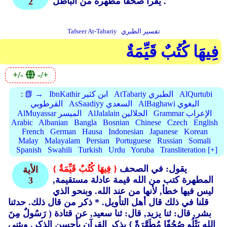
يقرأ صحفا مطهرة من الباطل .
2
تفسير الطبري
Tafseer At-Tabariy
فِيهَا كُتُبٌ قَيِّمَةٌ
+/-
-/+
AlQurtubi
AtTabariy الطبري
IbnKathir ابن كثير
📗 →
:
AlBaghawi البغوي
AsSaadiyy السعدي
القرطوبي
Grammar الإعراب
AlJalalain الجلالين
AlMuyassar الميسر
Arabic
Albanian
Bangla
Bosnian
Chinese
Czech
English
French
German
Hausa
Indonesian
Japanese
Korean
Malay
Malayalam
Persian
Portuguese
Russian
Somali
Spanish
Swahili
Turkish
Urdu
Yoruba
Transliteration [+]
يقول: في الصحف
{ فِيهَا كُتُبٌ قَيِّمَةٌ }
الأية
المطهرة كتب من الله قيمة عادلة مستقيمة,
3
ليس فيها خطأ, لأنها من عند الله. وبنحو الذي
قلنا في ذلك قال أهل التأويل. * ذكر من قال ذلك. حدثنا
بشر, قال: ثنا يزيد, قال: ثنا سعيد, عن قتادة ( رَسُولٌ مِنَ
اللهِ يَتْلُو صُحُفًا مُطَهَّرَةً }
يذكر القرآن بأحسن الذكر, ويثني