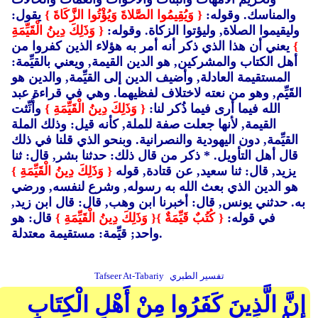
والمناسك. وقوله:
{ وَيُقِيمُوا الصَّلاةَ وَيُؤْتُوا الزَّكَاةَ }
يقول:
وليقيموا الصلاة, وليؤتوا الزكاة. وقوله:
{ وَذَلِكَ دِينُ الْقَيِّمَةِ
}
يعني أن هذا الذي ذكر أنه أمر به هؤلاء الذين كفروا من
أهل الكتاب والمشركين, هو الدين القيمة, ويعني بالقيِّمة:
المستقيمة العادلة, وأضيف الدين إلى القيِّمة, والدين هو
القَيِّم, وهو من نعته لاختلاف لفظيهما. وهي في قراءة عبد
الله فيما أرى فيما ذُكر لنا:
{ وَذَلِكَ دِينُ الْقَيِّمَةِ }
وأُنِّثت
القيمة, لأنها جعلت صفة للملة, كأنه قيل: وذلك الملة
القيِّمة, دون اليهودية والنصرانية. وبنحو الذي قلنا في ذلك
قال أهل التأويل. * ذكر من قال ذلك: حدثنا بشر, قال: ثنا
يزيد, قال: ثنا سعيد, عن قتادة, قوله
{ وَذَلِكَ دِينُ الْقَيِّمَةِ }
هو الدين الذي بعث الله به رسوله, وشرع لنفسه, ورضي
به. حدثني يونس, قال: أخبرنا ابن وهب, قال: قال ابن زيد,
في قوله:
{ كُتُبٌ قَيِّمَةٌ }
{ وَذَلِكَ دِينُ الْقَيِّمَةِ }
قال: هو
واحد; قيِّمة: مستقيمة معتدلة.
تفسير الطبري
Tafseer At-Tabariy
إِنَّ الَّذِينَ كَفَرُوا مِنْ أَهْلِ الْكِتَابِ