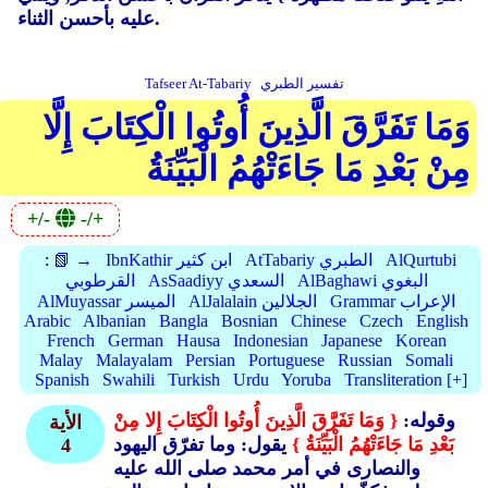
عليه بأحسن الثناء.
تفسير الطبري
Tafseer At-Tabariy
وَمَا تَفَرَّقَ الَّذِينَ أُوتُوا الْكِتَابَ إِلَّا
مِنْ بَعْدِ مَا جَاءَتْهُمُ الْبَيِّنَةُ
+/-
-/+
AlQurtubi
AtTabariy الطبري
IbnKathir ابن كثير
📗 →
:
AlBaghawi البغوي
AsSaadiyy السعدي
القرطوبي
Grammar الإعراب
AlJalalain الجلالين
AlMuyassar الميسر
Arabic
Albanian
Bangla
Bosnian
Chinese
Czech
English
French
German
Hausa
Indonesian
Japanese
Korean
Malay
Malayalam
Persian
Portuguese
Russian
Somali
Spanish
Swahili
Turkish
Urdu
Yoruba
Transliteration [+]
وقوله:
{ وَمَا تَفَرَّقَ الَّذِينَ أُوتُوا الْكِتَابَ إِلا مِنْ
الأية
بَعْدِ مَا جَاءَتْهُمُ الْبَيِّنَةُ }
يقول: وما تفرّق اليهود
4
والنصارى في أمر محمد صلى الله عليه