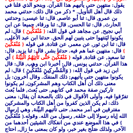
يقول: منتهين حتى يأتيهم هذا القرآن. وبنحو الذي قلنا في
ذلك قال أهل التأويل. * ذكر من قال ذلك: حدثني محمد
بن عمرو, قال: ثنا أبو عاصم, قال: ثنا عيسى; وحدثني
الحارث, قال: ثنا الحسن, قال: ثنا ورقاء, جميعا عن ابن
أبي نجيح, عن مجاهد في قول الله:
{ مُنْفَكِّينَ }
قال: لم
يكونوا ليَنتهوا حتى يتبين لهم الحق. حدثنا ابن عبد الأعلى,
قال: ثنا ابن ثور, عن معمر, عن قتادة, في قوله
{ مُنْفَكِّينَ
}
قال: منتهين عما هم فيه. حدثنا بشر, قال: ثنا يزيد, قال:
ثنا سعيد, عن قتادة, قوله
{ مُنْفَكِّينَ حَتَّى تَأْتِيَهُمُ الْبَيِّنَةُ }
أي
هذا القرآن. حدثني يونس, قال: أخبرنا ابن وهب, قال: قال
ابن زيد في قول الله: ( وَالْمُشْرِكِينَ مُنْفَكِّينَ }
قال: لم
يكونوا منتهين حتى يأتيهم; ذلك المنفكّ. وقال آخرون: بل
معنى ذلك أن أهل الكتاب وهم المشركون, لم يكونوا
تاركين صفة محمد في كتابهم, حتى بُعث, فلما بُعث
تفرّقوا فيه. وأولى الأقوال في ذلك بالصحة أن يقال: معنى
ذلك: لم يكن الذين كفروا من أهل الكتاب والمشركين
مفترقين في أمر محمد, حتى تأتيهم البيِّنة, وهي إرسال
الله إياه رسولا إلى خلقه, رسول من الله. وقوله.( مُنْفَكِّينَ
}
في هذا الموضع عندي من انفكاك الشيئين أحدهما من
الآخر, ولذلك صَلُح بغير خبر، ولو كان بمعنى ما زال, احتاج