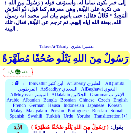
إلى خبر يكون تماما له, واستؤنف قوله ( رَسُولٌ مِنَ اللهِ }
هي نكرة على البيِّنة, وهي معرفة, كما قيل: ذُو الْعَرْشِ
الْمَجِيدُ * فَعَّالٌ فقال: حتى يأتيهم بيان أمر محمد أنه رسول
الله, ببعثة الله إياه إليهم, ثم ترجم عن البيِّنة, فقال: تلك
البينة .
تفسير الطبري
Tafseer At-Tabariy
رَسُولٌ مِنَ اللهِ يَتْلُو صُحُفًا مُطَهَّرَةً
+/-
-/+
AlQurtubi
AtTabariy الطبري
IbnKathir ابن كثير
📗 →
:
AlBaghawi البغوي
AsSaadiyy السعدي
القرطوبي
Grammar الإعراب
AlJalalain الجلالين
AlMuyassar الميسر
Arabic
Albanian
Bangla
Bosnian
Chinese
Czech
English
French
German
Hausa
Indonesian
Japanese
Korean
Malay
Malayalam
Persian
Portuguese
Russian
Somali
Spanish
Swahili
Turkish
Urdu
Yoruba
Transliteration [+]
يقول:
{ رَسُولٌ مِنَ اللهِ يَتْلُو صُحُفًا مُطَهَّرَةً }
الأية