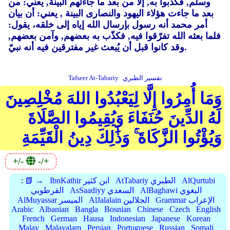
وسلم, فكذّبوا به, إلا من بعد ما جاءتهم البينة, يعني: من
بعد ما جاءت هؤلاء اليهود والنصارى البينة , يعني: أن بيان
أمر محمد أنه رسول بإرسال الله إياه إلى خلقه، يقول:
فلما بعثه الله تفرّقوا فيه, فكذّب به بعضهم, وآمن بعضهم,
وقد كانوا قبل أن يُبعث غير مفترقين فيه أنه نبيّ.
تفسير الطبري
Tafseer At-Tabariy
وَمَا أُمِرُوا إِلَّا لِيَعْبُدُوا اللهَ مُخْلِصِينَ
لَهُ الدِّينَ حُنَفَاءَ وَيُقِيمُوا الصَّلَاةَ
وَيُؤْتُوا الزَّكَاةَ ۚ وَذَٰلِكَ دِينُ الْقَيِّمَةِ
+/-
-/+
AlQurtubi
AtTabariy الطبري
IbnKathir ابن كثير
📗 →
:
AlBaghawi البغوي
AsSaadiyy السعدي
القرطوبي
Grammar الإعراب
AlJalalain الجلالين
AlMuyassar الميسر
Arabic
Albanian
Bangla
Bosnian
Chinese
Czech
English
French
German
Hausa
Indonesian
Japanese
Korean
Malay
Malayalam
Persian
Portuguese
Russian
Somali