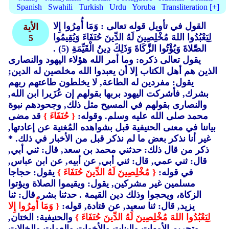
Spanish
Swahili
Turkish
Urdu
Yoruba
Transliteration [+]
القول في تأويل قوله تعالى : وَمَا أُمِرُوا إِلا
الأية
لِيَعْبُدُوا اللهَ مُخْلِصِينَ لَهُ الدِّينَ حُنَفَاءَ وَيُقِيمُوا
5
الصَّلاةَ وَيُؤْتُوا الزَّكَاةَ وَذَلِكَ دِينُ الْقَيِّمَةِ (5)
.
يقول تعالى ذكره: وما أمر الله هؤلاء اليهود والنصارى
الذين هم أهل الكتاب إلا أن يعبدوا الله مخلصين له الدين;
يقول: مفردين له الطاعة, لا يخلطون طاعتهم ربهم
بشرك, فأشركت اليهود بربها بقولهم إن عُزَيرا ابن الله,
والنصارى بقولهم في المسيح مثل ذلك, وجحودهم نبوة
محمد صلى الله عليه وسلم. وقوله:
{ حُنَفَاءَ }
قد مضى
بياننا في معنى الحنيفية قبل بشواهده المُغنية عن إعادتها,
غير أنا نذكر بعض ما لم نذكر قبل من الأخبار في ذلك. *
ذكر من قال ذلك: حدثني محمد بن سعد, قال: ثني أبي,
قال: ثني عمي, قال: ثني أبي, عن أبيه, عن ابن عباس,
في قوله:
{ مُخْلِصِينَ لَهُ الدِّينَ حُنَفَاءَ }
يقول: حجاجا
مسلمين غير مشركين, يقول: ويقيموا الصلاة ويؤتوا
الزكاة، ويحجوا وذلك دين القيمة . حدثنا بشر, قال: ثنا
يزيد, قال: ثنا سعيد, عن قتادة, قوله:
{ وَمَا أُمِرُوا إِلا
لِيَعْبُدُوا اللهَ مُخْلِصِينَ لَهُ الدِّينَ حُنَفَاءَ }
والحنيفية: الختان,
وتحريم الأمهات والبنات والأخوات والعمات والخالات