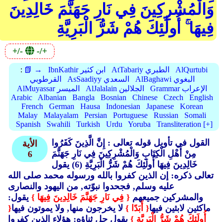
وَالْمُشْرِكِينَ فِي نَارِ جَهَنَّمَ خَالِدِينَ
فِيهَا ۚ أُولَٰئِكَ هُمْ شَرُّ الْبَرِيَّةِ
+/-
-/+
AlQurtubi
AtTabariy الطبري
IbnKathir ابن كثير
📗 →
:
AlBaghawi البغوي
AsSaadiyy السعدي
القرطوبي
Grammar الإعراب
AlJalalain الجلالين
AlMuyassar الميسر
Arabic
Albanian
Bangla
Bosnian
Chinese
Czech
English
French
German
Hausa
Indonesian
Japanese
Korean
Malay
Malayalam
Persian
Portuguese
Russian
Somali
Spanish
Swahili
Turkish
Urdu
Yoruba
Transliteration [+]
القول في تأويل قوله تعالى : إِنَّ الَّذِينَ كَفَرُوا
الأية
مِنْ أَهْلِ الْكِتَابِ وَالْمُشْرِكِينَ فِي نَارِ جَهَنَّمَ
6
خَالِدِينَ فِيهَا أُولَئِكَ هُمْ شَرُّ الْبَرِيَّةِ (6)
يقول
تعالى ذكره: إن الذين كفروا بالله ورسوله محمد صلى الله
عليه وسلم, فجحدوا نبوّته, من اليهود والنصارى
والمشركين جميعهم
{ فِي نَارِ جَهَنَّمَ خَالِدِينَ فِيهَا }
يقول:
ماكثين لابثين فيها
{ أَبَدًا }
لا يخرجون منها, ولا يموتون فيها
{
أُولَئِكَ هُمْ شَرُّ الْبَرِيَّةِ }
يقول جل ثناؤه: هؤلاء الذين كفروا