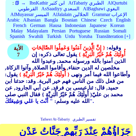
AlQurtubi
AtTabariy الطبري
IbnKathir ابن كثير
📗 →
:
AlBaghawi البغوي
AsSaadiyy السعدي
القرطوبي
Grammar الإعراب
AlJalalain الجلالين
AlMuyassar الميسر
Arabic
Albanian
Bangla
Bosnian
Chinese
Czech
English
French
German
Hausa
Indonesian
Japanese
Korean
Malay
Malayalam
Persian
Portuguese
Russian
Somali
Spanish
Swahili
Turkish
Urdu
Yoruba
Transliteration [+]
وقوله:
{ إِنَّ الَّذِينَ آمَنُوا وَعَمِلُوا الصَّالِحَاتِ
الأية
أُولَئِكَ هُمْ خَيْرُ الْبَرِيَّةِ }
يقول تعالى ذكره: إن
7
الذين آمنوا بالله ورسوله محمد, وعبدوا الله
مخلصين له الدين حنفاء, وأقاموا الصلاة, وآتوا الزكاة,
وأطاعوا الله فيما أمر ونهى
{ أُولَئِكَ هُمْ خَيْرُ الْبَرِيَّةِ }
يقول:
من فعل ذلك من الناس فهم خير البرية. وقد: حدثنا ابن
حميد, قال: ثنا عيسى بن فرقد, عن أبي الجارود, عن
محمد بن عليّ( أُولَئِكَ هُمْ خَيْرُ الْبَرِيَّةِ }
فقال النبي صلى
" أنْتَ يا عَلي وَشِيعَتُكَ".
الله عليه وسلم:
تفسير الطبري
Tafseer At-Tabariy
جَزَاؤُهُمْ عِنْدَ رَبِّهِمْ جَنَّاتُ عَدْنٍ