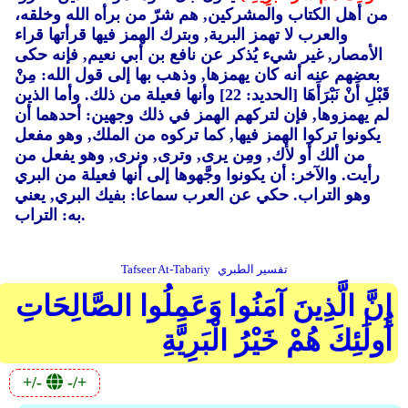
من أهل الكتاب والمشركين, هم شرّ من برأه الله وخلقه،
والعرب لا تهمز البرية, وبترك الهمز فيها قرأتها قراء
الأمصار, غير شيء يُذكر عن نافع بن أبي نعيم, فإنه حكى
بعضهم عنه أنه كان يهمزها, وذهب بها إلى قول الله: مِنْ
قَبْلِ أَنْ نَبْرَأَهَا [الحديد: 22] وأنها فعيلة من ذلك. وأما الذين
لم يهمزوها, فإن لتركهم الهمز في ذلك وجهين: أحدهما أن
يكونوا تركوا الهمز فيها, كما تركوه من الملك, وهو مفعل
من ألك أو لأك, ومِن يرى, وترى, ونرى, وهو يفعل من
رأيت. والآخر: أن يكونوا وجَّهوها إلى أنها فعيلة من البري
وهو التراب. حكي عن العرب سماعا: بفيك البري, يعني
به: التراب.
تفسير الطبري
Tafseer At-Tabariy
إِنَّ الَّذِينَ آمَنُوا وَعَمِلُوا الصَّالِحَاتِ
أُولَٰئِكَ هُمْ خَيْرُ الْبَرِيَّةِ
+/-
-/+