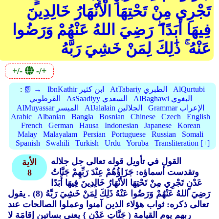
تَجْرِي مِنْ تَحْتِهَا الْأَنْهَارُ خَالِدِينَ
فِيهَا أَبَدًا ۖ رَضِيَ اللهُ عَنْهُمْ وَرَضُوا
عَنْهُ ۚ ذَٰلِكَ لِمَنْ خَشِيَ رَبَّهُ
+/-
-/+
AlQurtubi
AtTabariy الطبري
IbnKathir ابن كثير
📗 →
:
AlBaghawi البغوي
AsSaadiyy السعدي
القرطوبي
Grammar الإعراب
AlJalalain الجلالين
AlMuyassar الميسر
Arabic
Albanian
Bangla
Bosnian
Chinese
Czech
English
French
German
Hausa
Indonesian
Japanese
Korean
Malay
Malayalam
Persian
Portuguese
Russian
Somali
Spanish
Swahili
Turkish
Urdu
Yoruba
Transliteration [+]
القول في تأويل قوله تعالى جل جلاله
الأية
وتقدست أسماؤه: جَزَاؤُهُمْ عِنْدَ رَبِّهِمْ جَنَّاتُ
8
عَدْنٍ تَجْرِي مِنْ تَحْتِهَا الأَنْهَارُ خَالِدِينَ فِيهَا أَبَدًا
رَضِيَ اللهُ عَنْهُمْ وَرَضُوا عَنْهُ ذَلِكَ لِمَنْ خَشِيَ رَبَّهُ (8)
. يقول
تعالى ذكره: ثواب هؤلاء الذين آمنوا وعملوا الصالحات عند
ربهم يوم القيامة ( جَنَّاتِ عَدْنٍ }
يعني بساتين إقامَة لا