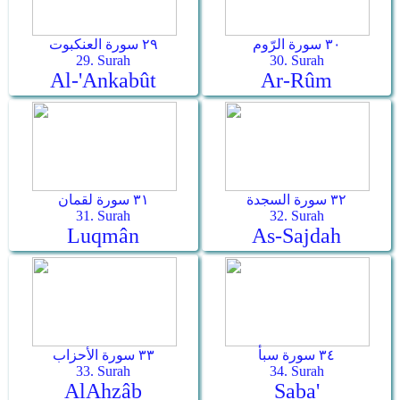
٣٠ سورة الرّوم
٢٩ سورة العنكبوت
29. Surah
30. Surah
Al-'Ankabût
Ar-­Rûm
٣٢ سورة السجدة
٣١ سورة لقمان
31. Surah
32. Surah
Luqmân
As-­Sajdah
٣٤ سورة سبأ
٣٣ سورة الأحزاب
33. Surah
34. Surah
Al­Ahzâb
Saba'