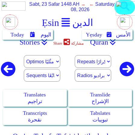
Sabt, 23 Safar 1448 AH
→ ←
Saturday, August
08, 2026
الدين
Ẹsin
الأمس
Yẹsday
اليوم
Today
Stories
Quran
مشاركة
Share
Translates
Translide
الإشراح
تراجيم
Transcripts
Tabslates
تبويبات
نقحرة