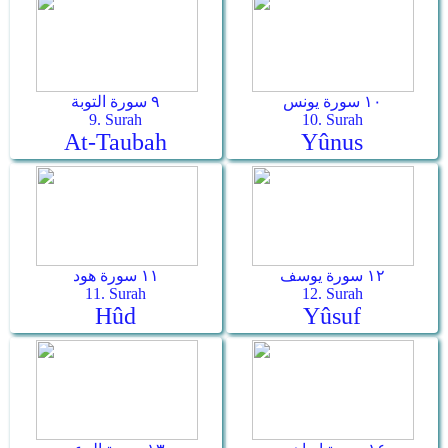
١٠ سورة يونس
٩ سورة التوبة
9. Surah
10. Surah
At-Taubah
Yûnus
١٢ سورة يوسف
١١ سورة هود
11. Surah
12. Surah
Hûd
Yûsuf