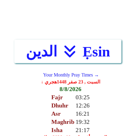
Ẹsin
الدين