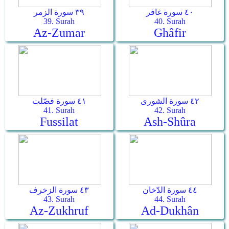
٤٠ سورة غافر
٣٩ سورة الزمر
39. Surah
40. Surah
Az-Zumar
Ghâfir
٤٢ سورة الشورى
٤١ سورة فصّلت
41. Surah
42. Surah
Fussilat
Ash-Shûra
٤٤ سورة الدّخان
٤٣ سورة الزخرف
43. Surah
44. Surah
Az-Zukhruf
Ad-Dukhân