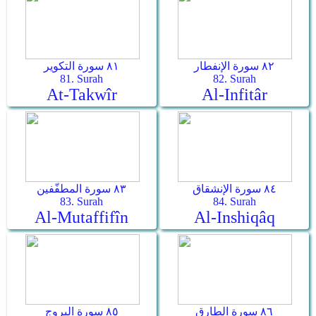
٨٢ سورة الإنفطار
٨١ سورة التكوير
81. Surah
82. Surah
At-Takwîr
Al-Infitâr
٨٤ سورة الإنشقاق
٨٣ سورة المطفّفين
83. Surah
84. Surah
Al-Mutaffifîn
Al-Inshiqâq
٨٦ سورة الطارق
٨٥ سورة البروج