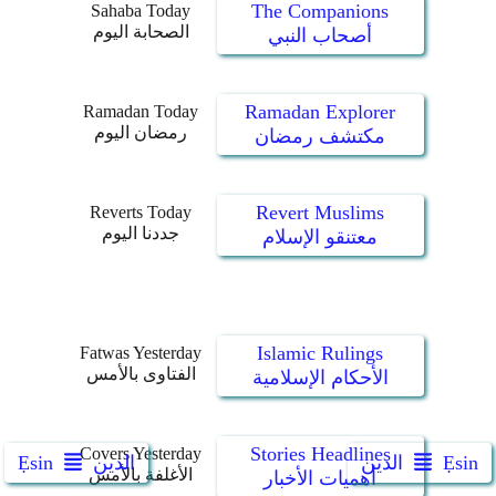
The Companions
Sahaba Today
الصحابة اليوم
أصحاب النبي
Ramadan Explorer
Ramadan Today
رمضان اليوم
مكتشف رمضان
Revert Muslims
Reverts Today
جددنا اليوم
معتنقو الإسلام
Islamic Rulings
Fatwas Yesterday
الفتاوى بالأمس
الأحكام الإسلامية
Stories Headlines
Covers Yesterday
Ẹsin
الدين
الدين
Ẹsin
الأغلفة بالأمس
أهميات الأخبار