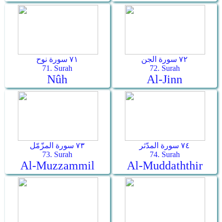
٧٢ سورة الجن
٧١ سورة نوح
71. Surah
72. Surah
Nûh
Al-Jinn
٧٤ سورة المدّثر
٧٣ سورة المزّمّل
73. Surah
74. Surah
Al-Muzzammil
Al-Muddaththir