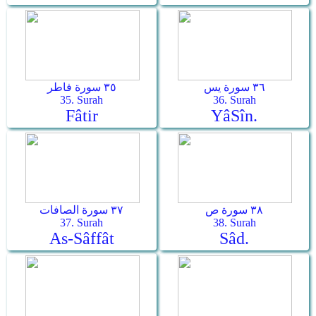
٣٦ سورة يس
٣٥ سورة فاطر
35. Surah
36. Surah
Fâtir
Yâ­Sîn.
٣٨ سورة ص
٣٧ سورة الصافات
37. Surah
38. Surah
As-Sâffât
Sâd.