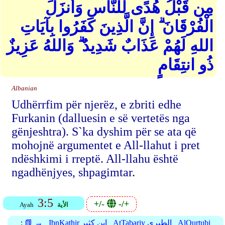
مِن قَبْلُ هُدًى لِّلنَّاسِ وَأَنزَلَ
الْفُرْقَانَ ۗ إِنَّ الَّذِينَ كَفَرُوا بِآيَاتِ
اللهِ لَهُمْ عَذَابٌ شَدِيدٌ ۗ وَاللهُ عَزِيزٌ
ذُو انتِقَامٍ
Albanian
Udhërrfim për njerëz, e zbriti edhe
Furkanin (dalluesin e së vertetës nga
gënjeshtra). S`ka dyshim për se ata që
mohojnë argumentet e All-llahut i pret
ndëshkimi i rreptë. All-llahu është
ngadhënjyes, shpagimtar.
3:5
+/-
-/+
الأية
Ayah
AlQurtubi
AtTabariy الطبري
IbnKathir ابن كثير
📗 →
: