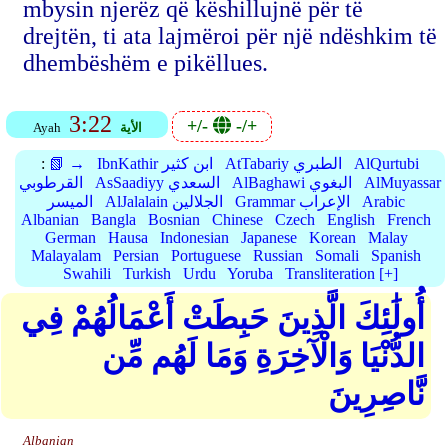
mbysin njerëz që këshillujnë për të
drejtën, ti ata lajmëroi për një ndëshkim të
dhembëshëm e pikëllues.
3:22
+/-
-/+
الأية
Ayah
AlQurtubi
AtTabariy الطبري
IbnKathir ابن كثير
📗 →
:
AlMuyassar
AlBaghawi البغوي
AsSaadiyy السعدي
القرطوبي
Arabic
Grammar الإعراب
AlJalalain الجلالين
الميسر
Albanian
Bangla
Bosnian
Chinese
Czech
English
French
German
Hausa
Indonesian
Japanese
Korean
Malay
Malayalam
Persian
Portuguese
Russian
Somali
Spanish
Swahili
Turkish
Urdu
Yoruba
Transliteration [+]
أُولَٰئِكَ الَّذِينَ حَبِطَتْ أَعْمَالُهُمْ فِي
الدُّنْيَا وَالْآخِرَةِ وَمَا لَهُم مِّن
نَّاصِرِينَ
Albanian