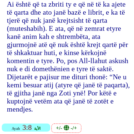
Ai është që ta zbriti ty e që në të ka ajete
të qarta dhe ato janë bazë e librit, e ka të
tjerë që nuk janë krejtsisht të qarta
(muteshabih). E ata, që në zemrat etyre
kanë anim kah e shtrembëta, ata
gjurmojnë atë që nuk është krejt qartë për
të shkaktuar huti, e kinse kërkojnë
komentin e tyre. Po, pos All-llahut askush
nuk e di domethënien e tyre të saktë.
Dijetarët e pajisur me dituri thonë: “Ne u
kemi besuar atij (atyre që janë të paqarta),
të gjitha janë nga Zoti ynë! Por këtë e
kuptojnë vetëm ata që janë të zotët e
mendjes.
3:8
+/-
-/+
الأية
Ayah