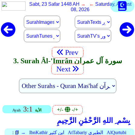
Sabt, 23 Safar 1448 AH
→ ←
Saturday, August
08, 2026
Prev
3. Surah Âl-'Imrân سورة آل عمران
Next
3:1
+/-
-/+
الأية
Ayah
بِسْم ِ اللهِ الرَّحْمَٰنِ الرَّحِيمِ
AlQurtubi
AtTabariy الطبري
IbnKathir ابن كثير
📗 →
: