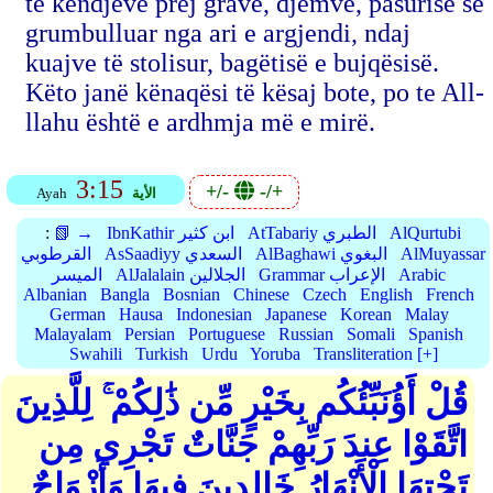
të këndjeve prej grave, djemve, pasurisë së
grumbulluar nga ari e argjendi, ndaj
kuajve të stolisur, bagëtisë e bujqësisë.
Këto janë kënaqësi të kësaj bote, po te All-
llahu është e ardhmja më e mirë.
3:15
+/-
-/+
الأية
Ayah
AlQurtubi
AtTabariy الطبري
IbnKathir ابن كثير
📗 →
:
AlMuyassar
AlBaghawi البغوي
AsSaadiyy السعدي
القرطوبي
Arabic
Grammar الإعراب
AlJalalain الجلالين
الميسر
Albanian
Bangla
Bosnian
Chinese
Czech
English
French
German
Hausa
Indonesian
Japanese
Korean
Malay
Malayalam
Persian
Portuguese
Russian
Somali
Spanish
Swahili
Turkish
Urdu
Yoruba
Transliteration [+]
قُلْ أَؤُنَبِّئُكُم بِخَيْرٍ مِّن ذَٰلِكُمْ ۚ لِلَّذِينَ
اتَّقَوْا عِندَ رَبِّهِمْ جَنَّاتٌ تَجْرِي مِن
تَحْتِهَا الْأَنْهَارُ خَالِدِينَ فِيهَا وَأَزْوَاجٌ