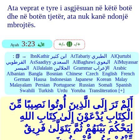
Ata veprat e tyre i asgjësuan në këtë botë
dhe në botën tjetër, ata nuk kanë ndonjë
mbrojtës.
3:23
+/-
-/+
الأية
Ayah
AlQurtubi
AtTabariy الطبري
IbnKathir ابن كثير
📗 →
:
AlMuyassar
AlBaghawi البغوي
AsSaadiyy السعدي
القرطوبي
Arabic
Grammar الإعراب
AlJalalain الجلالين
الميسر
Albanian
Bangla
Bosnian
Chinese
Czech
English
French
German
Hausa
Indonesian
Japanese
Korean
Malay
Malayalam
Persian
Portuguese
Russian
Somali
Spanish
Swahili
Turkish
Urdu
Yoruba
Transliteration [+]
أَلَمْ تَرَ إِلَى الَّذِينَ أُوتُوا نَصِيبًا مِّنَ
الْكِتَابِ يُدْعَوْنَ إِلَىٰ كِتَابِ اللهِ
لِيَحْكُمَ بَيْنَهُمْ ثُمَّ يَتَوَلَّىٰ فَرِيقٌ