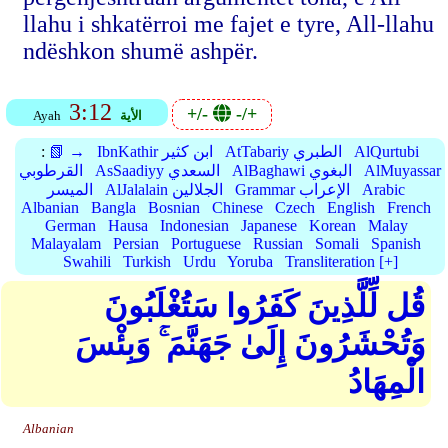
llahu i shkatërroi me fajet e tyre, All-llahu
ndëshkon shumë ashpër.
3:12
+/-
-/+
الأية
Ayah
AlQurtubi
AtTabariy الطبري
IbnKathir ابن كثير
📗 →
:
AlMuyassar
AlBaghawi البغوي
AsSaadiyy السعدي
القرطوبي
Arabic
Grammar الإعراب
AlJalalain الجلالين
الميسر
Albanian
Bangla
Bosnian
Chinese
Czech
English
French
German
Hausa
Indonesian
Japanese
Korean
Malay
Malayalam
Persian
Portuguese
Russian
Somali
Spanish
Swahili
Turkish
Urdu
Yoruba
Transliteration [+]
قُل لِّلَّذِينَ كَفَرُوا سَتُغْلَبُونَ
وَتُحْشَرُونَ إِلَىٰ جَهَنَّمَ ۚ وَبِئْسَ
الْمِهَادُ
Albanian