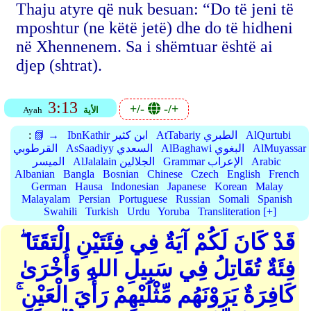
Thaju atyre që nuk besuan: “Do të jeni të
mposhtur (ne këtë jetë) dhe do të hidheni
në Xhennenem. Sa i shëmtuar është ai
djep (shtrat).
3:13
+/-
-/+
الأية
Ayah
AlQurtubi
AtTabariy الطبري
IbnKathir ابن كثير
📗 →
:
AlMuyassar
AlBaghawi البغوي
AsSaadiyy السعدي
القرطوبي
Arabic
Grammar الإعراب
AlJalalain الجلالين
الميسر
Albanian
Bangla
Bosnian
Chinese
Czech
English
French
German
Hausa
Indonesian
Japanese
Korean
Malay
Malayalam
Persian
Portuguese
Russian
Somali
Spanish
Swahili
Turkish
Urdu
Yoruba
Transliteration [+]
قَدْ كَانَ لَكُمْ آيَةٌ فِي فِئَتَيْنِ الْتَقَتَا ۖ
فِئَةٌ تُقَاتِلُ فِي سَبِيلِ اللهِ وَأُخْرَىٰ
كَافِرَةٌ يَرَوْنَهُم مِّثْلَيْهِمْ رَأْيَ الْعَيْنِ ۚ