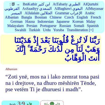
AlQurtubi
AtTabariy الطبري
IbnKathir ابن كثير
📗 →
:
AlMuyassar
AlBaghawi البغوي
AsSaadiyy السعدي
القرطوبي
Arabic
Grammar الإعراب
AlJalalain الجلالين
الميسر
Albanian
Bangla
Bosnian
Chinese
Czech
English
French
German
Hausa
Indonesian
Japanese
Korean
Malay
Malayalam
Persian
Portuguese
Russian
Somali
Spanish
Swahili
Turkish
Urdu
Yoruba
Transliteration [+]
رَبَّنَا لَا تُزِغْ قُلُوبَنَا بَعْدَ إِذْ هَدَيْتَنَا
وَهَبْ لَنَا مِن لَّدُنكَ رَحْمَةً ۚ إِنَّكَ
أَنتَ الْوَهَّابُ
Albanian
“Zoti ynë, mos na i lako zemrat tona pasi
na i drejtove, na dhuro mëshirën Tënde,
pse vetëm Ti je dhuruesi i madh”.
3:9
+/-
-/+
الأية
Ayah