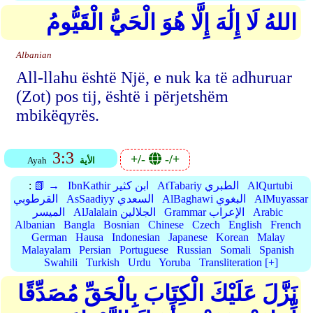
اللهُ لَا إِلَٰهَ إِلَّا هُوَ الْحَيُّ الْقَيُّومُ
Albanian
All-llahu është Një, e nuk ka të adhuruar
(Zot) pos tij, është i përjetshëm
mbikëqyrës.
3:3
+/-
-/+
الأية
Ayah
AlQurtubi
AtTabariy الطبري
IbnKathir ابن كثير
📗 →
:
AlMuyassar
AlBaghawi البغوي
AsSaadiyy السعدي
القرطوبي
Arabic
Grammar الإعراب
AlJalalain الجلالين
الميسر
Albanian
Bangla
Bosnian
Chinese
Czech
English
French
German
Hausa
Indonesian
Japanese
Korean
Malay
Malayalam
Persian
Portuguese
Russian
Somali
Spanish
Swahili
Turkish
Urdu
Yoruba
Transliteration [+]
نَزَّلَ عَلَيْكَ الْكِتَابَ بِالْحَقِّ مُصَدِّقًا