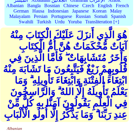
Arabic
Grammar الإعراب
AlJalalain الجلالين
الميسر
Albanian
Bangla
Bosnian
Chinese
Czech
English
French
German
Hausa
Indonesian
Japanese
Korean
Malay
Malayalam
Persian
Portuguese
Russian
Somali
Spanish
Swahili
Turkish
Urdu
Yoruba
Transliteration [+]
هُوَ الَّذِي أَنزَلَ عَلَيْكَ الْكِتَابَ مِنْهُ
آيَاتٌ مُّحْكَمَاتٌ هُنَّ أُمُّ الْكِتَابِ
وَأُخَرُ مُتَشَابِهَاتٌ ۖ فَأَمَّا الَّذِينَ فِي
قُلُوبِهِمْ زَيْغٌ فَيَتَّبِعُونَ مَا تَشَابَهَ مِنْهُ
ابْتِغَاءَ الْفِتْنَةِ وَابْتِغَاءَ تَأْوِيلِهِ ۗ وَمَا
يَعْلَمُ تَأْوِيلَهُ إِلَّا اللهُ ۗ وَالرَّاسِخُونَ
فِي الْعِلْمِ يَقُولُونَ آمَنَّا بِهِ كُلٌّ مِّنْ
عِندِ رَبِّنَا ۗ وَمَا يَذَّكَّرُ إِلَّا أُولُو الْأَلْبَابِ
Albanian