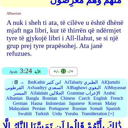
مِّنْهُمْ وَهُم مُّعْرِضُونَ
Albanian
A nuk i sheh ti ata, të cilëve u është dhënë
mjaft nga libri, kur të thirrën që ndërmjet
tyre të gjykojë libri i All-llahut, se si një
grup prej tyre prapësohej. Ata janë
refuzues.
3:24
+/-
-/+
الأية
Ayah
AlQurtubi
AtTabariy الطبري
IbnKathir ابن كثير
📗 →
:
AlMuyassar
AlBaghawi البغوي
AsSaadiyy السعدي
القرطوبي
Arabic
Grammar الإعراب
AlJalalain الجلالين
الميسر
Albanian
Bangla
Bosnian
Chinese
Czech
English
French
German
Hausa
Indonesian
Japanese
Korean
Malay
Malayalam
Persian
Portuguese
Russian
Somali
Spanish
Swahili
Turkish
Urdu
Yoruba
Transliteration [+]
ذَٰلِكَ بِأَنَّهُمْ قَالُوا لَن تَمَسَّنَا النَّارُ إِلَّا