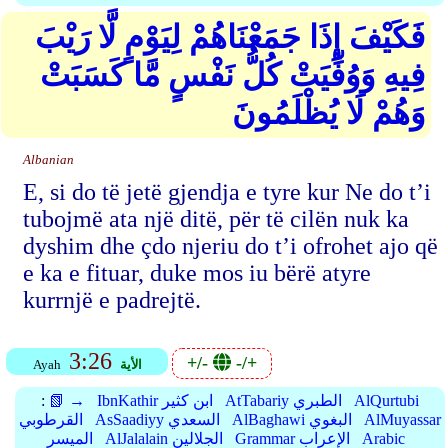
فَكَيْفَ إِذَا جَمَعْنَاهُمْ لِيَوْمٍ لَّا رَيْبَ
فِيهِ وَوُفِّيَتْ كُلُّ نَفْسٍ مَّا كَسَبَتْ
وَهُمْ لَا يُظْلَمُونَ
Albanian
E, si do të jetë gjendja e tyre kur Ne do t’i
tubojmë ata një ditë, për të cilën nuk ka
dyshim dhe çdo njeriu do t’i ofrohet ajo që
e ka e fituar, duke mos iu bërë atyre
kurrnjë e padrejtë.
3:26
+/-
-/+
الأية
Ayah
AlQurtubi
AtTabariy الطبري
IbnKathir ابن كثير
📗 →
:
AlMuyassar
AlBaghawi البغوي
AsSaadiyy السعدي
القرطوبي
Arabic
Grammar الإعراب
AlJalalain الجلالين
الميسر