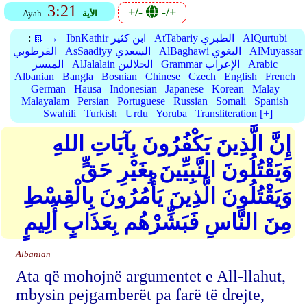
3:21
+/-
-/+
الأية
Ayah
AlQurtubi
AtTabariy الطبري
IbnKathir ابن كثير
📗 →
:
AlMuyassar
AlBaghawi البغوي
AsSaadiyy السعدي
القرطوبي
Arabic
Grammar الإعراب
AlJalalain الجلالين
الميسر
Albanian
Bangla
Bosnian
Chinese
Czech
English
French
German
Hausa
Indonesian
Japanese
Korean
Malay
Malayalam
Persian
Portuguese
Russian
Somali
Spanish
Swahili
Turkish
Urdu
Yoruba
Transliteration [+]
إِنَّ الَّذِينَ يَكْفُرُونَ بِآيَاتِ اللهِ
وَيَقْتُلُونَ النَّبِيِّينَ بِغَيْرِ حَقٍّ
وَيَقْتُلُونَ الَّذِينَ يَأْمُرُونَ بِالْقِسْطِ
مِنَ النَّاسِ فَبَشِّرْهُم بِعَذَابٍ أَلِيمٍ
Albanian
Ata që mohojnë argumentet e All-llahut,
mbysin pejgamberët pa farë të drejte,