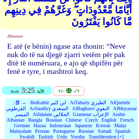
أَيَّامًا مَّعْدُودَاتٍ ۖ وَغَرَّهُمْ فِي دِينِهِم
مَّا كَانُوا يَفْتَرُونَ
Albanian
E atë (e bënin) ngase ata thonin: “Neve
nuk do të na djegë zjarri vetëm për pak
ditë të numëruara, e ajo që shpifën për
fenë e tyre, i mashtroi keq.
3:25
+/-
-/+
الأية
Ayah
AlQurtubi
AtTabariy الطبري
IbnKathir ابن كثير
📗 →
:
AlMuyassar
AlBaghawi البغوي
AsSaadiyy السعدي
القرطوبي
Arabic
Grammar الإعراب
AlJalalain الجلالين
الميسر
Albanian
Bangla
Bosnian
Chinese
Czech
English
French
German
Hausa
Indonesian
Japanese
Korean
Malay
Malayalam
Persian
Portuguese
Russian
Somali
Spanish
Swahili
Turkish
Urdu
Yoruba
Transliteration [+]