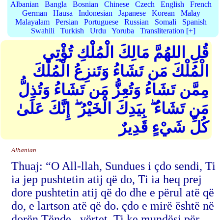
Albanian
Bangla
Bosnian
Chinese
Czech
English
French
German
Hausa
Indonesian
Japanese
Korean
Malay
Malayalam
Persian
Portuguese
Russian
Somali
Spanish
Swahili
Turkish
Urdu
Yoruba
Transliteration [+]
قُلِ اللهُمَّ مَالِكَ الْمُلْكِ تُؤْتِي
الْمُلْكَ مَن تَشَاءُ وَتَنزِعُ الْمُلْكَ
مِمَّن تَشَاءُ وَتُعِزُّ مَن تَشَاءُ وَتُذِلُّ
مَن تَشَاءُ ۖ بِيَدِكَ الْخَيْرُ ۖ إِنَّكَ عَلَىٰ
كُلِّ شَيْءٍ قَدِيرٌ
Albanian
Thuaj: “O All-llah, Sundues i çdo sendi, Ti
ia jep pushtetin atij që do, Ti ia heq prej
dore pushtetin atij që do dhe e përul atë që
do, e lartson atë që do. çdo e mirë është në
dorën Tënde , vërtet, Ti ke mundësi për