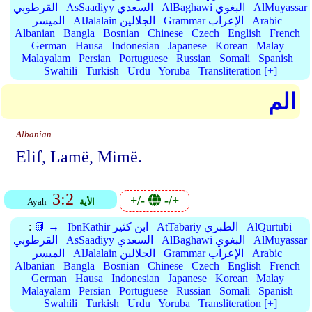
AlMuyassar
AlBaghawi البغوي
AsSaadiyy السعدي
القرطوبي
Arabic
Grammar الإعراب
AlJalalain الجلالين
الميسر
Albanian
Bangla
Bosnian
Chinese
Czech
English
French
German
Hausa
Indonesian
Japanese
Korean
Malay
Malayalam
Persian
Portuguese
Russian
Somali
Spanish
Swahili
Turkish
Urdu
Yoruba
Transliteration [+]
الم
Albanian
Elif, Lamë, Mimë.
3:2
+/-
-/+
الأية
Ayah
AlQurtubi
AtTabariy الطبري
IbnKathir ابن كثير
📗 →
:
AlMuyassar
AlBaghawi البغوي
AsSaadiyy السعدي
القرطوبي
Arabic
Grammar الإعراب
AlJalalain الجلالين
الميسر
Albanian
Bangla
Bosnian
Chinese
Czech
English
French
German
Hausa
Indonesian
Japanese
Korean
Malay
Malayalam
Persian
Portuguese
Russian
Somali
Spanish
Swahili
Turkish
Urdu
Yoruba
Transliteration [+]