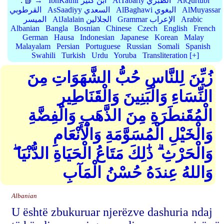
AlQurtubi
AtTabariy الطبري
IbnKathir ابن كثير
📗 →
:
AlMuyassar
AlBaghawi البغوي
AsSaadiyy السعدي
القرطوبي
Arabic
Grammar الإعراب
AlJalalain الجلالين
الميسر
Albanian
Bangla
Bosnian
Chinese
Czech
English
French
German
Hausa
Indonesian
Japanese
Korean
Malay
Malayalam
Persian
Portuguese
Russian
Somali
Spanish
Swahili
Turkish
Urdu
Yoruba
Transliteration [+]
زُيِّنَ لِلنَّاسِ حُبُّ الشَّهَوَاتِ مِنَ
النِّسَاءِ وَالْبَنِينَ وَالْقَنَاطِيرِ
الْمُقَنطَرَةِ مِنَ الذَّهَبِ وَالْفِضَّةِ
وَالْخَيْلِ الْمُسَوَّمَةِ وَالْأَنْعَامِ
وَالْحَرْثِ ۗ ذَٰلِكَ مَتَاعُ الْحَيَاةِ الدُّنْيَا ۖ
وَاللهُ عِندَهُ حُسْنُ الْمَآبِ
Albanian
U është zbukuruar njerëzve dashuria ndaj