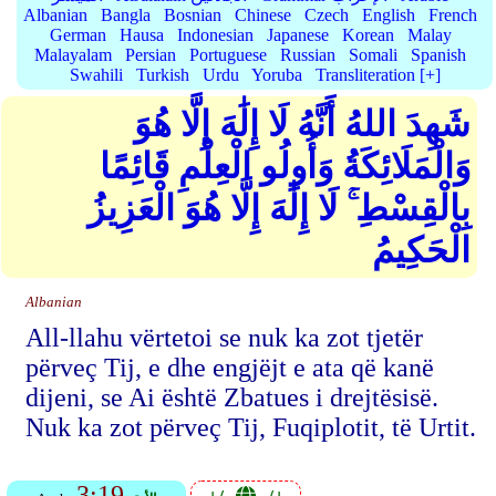
Albanian
Bangla
Bosnian
Chinese
Czech
English
French
German
Hausa
Indonesian
Japanese
Korean
Malay
Malayalam
Persian
Portuguese
Russian
Somali
Spanish
Swahili
Turkish
Urdu
Yoruba
Transliteration [+]
شَهِدَ اللهُ أَنَّهُ لَا إِلَٰهَ إِلَّا هُوَ
وَالْمَلَائِكَةُ وَأُولُو الْعِلْمِ قَائِمًا
بِالْقِسْطِ ۚ لَا إِلَٰهَ إِلَّا هُوَ الْعَزِيزُ
الْحَكِيمُ
Albanian
All-llahu vërtetoi se nuk ka zot tjetër
përveç Tij, e dhe engjëjt e ata që kanë
dijeni, se Ai është Zbatues i drejtësisë.
Nuk ka zot përveç Tij, Fuqiplotit, të Urtit.
3:19