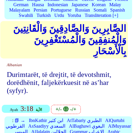
German
Hausa
Indonesian
Japanese
Korean
Malay
Malayalam
Persian
Portuguese
Russian
Somali
Spanish
Swahili
Turkish
Urdu
Yoruba
Transliteration [+]
الصَّابِرِينَ وَالصَّادِقِينَ وَالْقَانِتِينَ
وَالْمُنفِقِينَ وَالْمُسْتَغْفِرِينَ
بِالْأَسْحَارِ
Albanian
Durimtarët, të drejtit, të devotshmit,
dorëdhënit, faljekërkuesit në as’har
(syfyr).
3:18
+/-
-/+
الأية
Ayah
AlQurtubi
AtTabariy الطبري
IbnKathir ابن كثير
📗 →
:
AlMuyassar
AlBaghawi البغوي
AsSaadiyy السعدي
القرطوبي
Arabic
Grammar الإعراب
AlJalalain الجلالين
الميسر