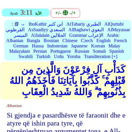
3:11
+/-
-/+
الأية
Ayah
AlQurtubi
AtTabariy الطبري
IbnKathir ابن كثير
📗 →
:
AlMuyassar
AlBaghawi البغوي
AsSaadiyy السعدي
القرطوبي
Arabic
Grammar الإعراب
AlJalalain الجلالين
الميسر
Albanian
Bangla
Bosnian
Chinese
Czech
English
French
German
Hausa
Indonesian
Japanese
Korean
Malay
Malayalam
Persian
Portuguese
Russian
Somali
Spanish
Swahili
Turkish
Urdu
Yoruba
Transliteration [+]
كَدَأْبِ آلِ فِرْعَوْنَ وَالَّذِينَ مِن
قَبْلِهِمْ ۚ كَذَّبُوا بِآيَاتِنَا فَأَخَذَهُمُ اللهُ
بِذُنُوبِهِمْ ۗ وَاللهُ شَدِيدُ الْعِقَابِ
Albanian
Si gjendja e pasardhësve të faraonit dhe e
atyre që ishin para tyre, që
përgënjeshtruan argumentet tona, e All-