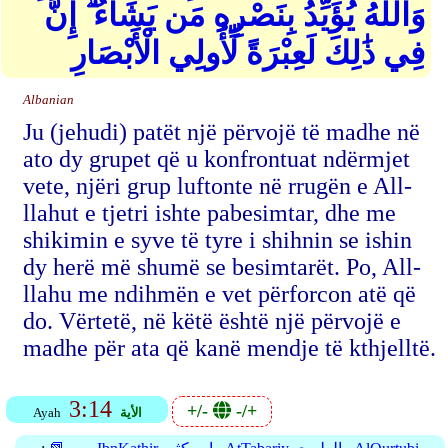
وَاللهُ يُؤَيِّدُ بِنَصْرِهِ مَن يَشَاءُ ۗ إِنَّ
فِي ذَٰلِكَ لَعِبْرَةً لِّأُولِي الْأَبْصَارِ
Albanian
Ju (jehudi) patët një përvojë të madhe në
ato dy grupet që u konfrontuat ndërmjet
vete, njëri grup luftonte në rrugën e All-
llahut e tjetri ishte pabesimtar, dhe me
shikimin e syve të tyre i shihnin se ishin
dy herë më shumë se besimtarët. Po, All-
llahu me ndihmën e vet përforcon atë që
do. Vërtetë, në këtë është një përvojë e
madhe për ata që kanë mendje të kthjelltë.
3:14
+/-
-/+
الأية
Ayah