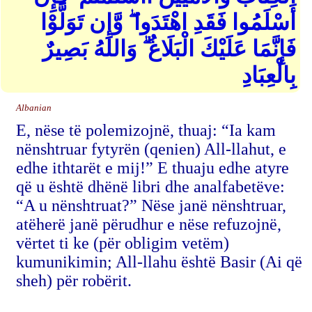
أَسْلَمُوا فَقَدِ اهْتَدَوا ۖ وَّإِن تَوَلَّوْا
فَإِنَّمَا عَلَيْكَ الْبَلَاغُ ۗ وَاللهُ بَصِيرٌ
بِالْعِبَادِ
Albanian
E, nëse të polemizojnë, thuaj: “Ia kam
nënshtruar fytyrën (qenien) All-llahut, e
edhe ithtarët e mij!” E thuaju edhe atyre
që u është dhënë libri dhe analfabetëve:
“A u nënshtruat?” Nëse janë nënshtruar,
atëherë janë përudhur e nëse refuzojnë,
vërtet ti ke (për obligim vetëm)
kumunikimin; All-llahu është Basir (Ai që
sheh) për robërit.