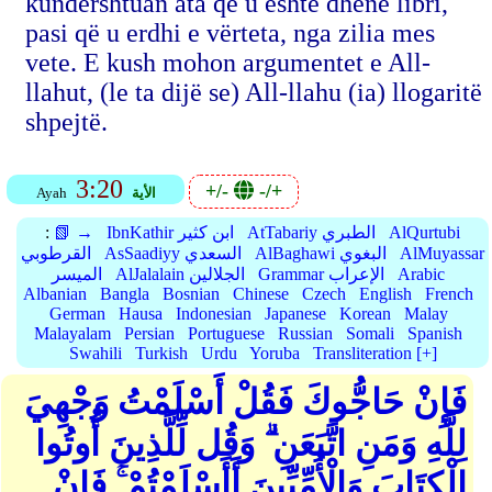
kundërshtuan ata që u është dhënë libri,
pasi që u erdhi e vërteta, nga zilia mes
vete. E kush mohon argumentet e All-
llahut, (le ta dijë se) All-llahu (ia) llogaritë
shpejtë.
3:20
+/-
-/+
الأية
Ayah
AlQurtubi
AtTabariy الطبري
IbnKathir ابن كثير
📗 →
:
AlMuyassar
AlBaghawi البغوي
AsSaadiyy السعدي
القرطوبي
Arabic
Grammar الإعراب
AlJalalain الجلالين
الميسر
Albanian
Bangla
Bosnian
Chinese
Czech
English
French
German
Hausa
Indonesian
Japanese
Korean
Malay
Malayalam
Persian
Portuguese
Russian
Somali
Spanish
Swahili
Turkish
Urdu
Yoruba
Transliteration [+]
فَإِنْ حَاجُّوكَ فَقُلْ أَسْلَمْتُ وَجْهِيَ
لِلَّهِ وَمَنِ اتَّبَعَنِ ۗ وَقُل لِّلَّذِينَ أُوتُوا
الْكِتَابَ وَالْأُمِّيِّينَ أَأَسْلَمْتُمْ ۚ فَإِنْ