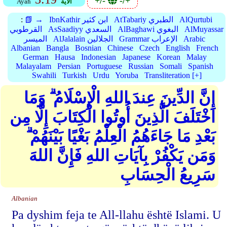
+/-
-/+
الأية
Ayah
AlQurtubi
AtTabariy الطبري
IbnKathir ابن كثير
📗 →
:
AlMuyassar
AlBaghawi البغوي
AsSaadiyy السعدي
القرطوبي
Arabic
Grammar الإعراب
AlJalalain الجلالين
الميسر
Albanian
Bangla
Bosnian
Chinese
Czech
English
French
German
Hausa
Indonesian
Japanese
Korean
Malay
Malayalam
Persian
Portuguese
Russian
Somali
Spanish
Swahili
Turkish
Urdu
Yoruba
Transliteration [+]
إِنَّ الدِّينَ عِندَ اللهِ الْإِسْلَامُ ۗ وَمَا
اخْتَلَفَ الَّذِينَ أُوتُوا الْكِتَابَ إِلَّا مِن
بَعْدِ مَا جَاءَهُمُ الْعِلْمُ بَغْيًا بَيْنَهُمْ ۗ
وَمَن يَكْفُرْ بِآيَاتِ اللهِ فَإِنَّ اللهَ
سَرِيعُ الْحِسَابِ
Albanian
Pa dyshim feja te All-llahu është Islami. U