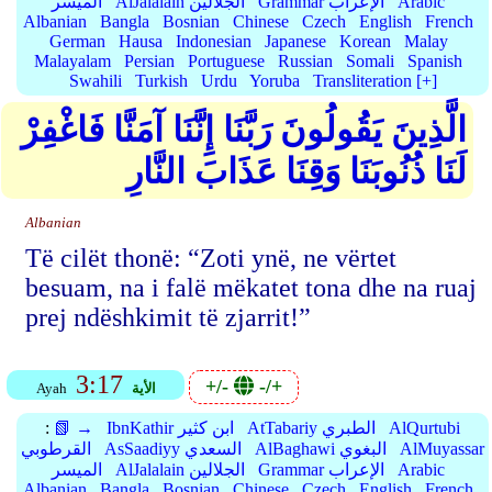
Arabic
Grammar الإعراب
AlJalalain الجلالين
الميسر
Albanian
Bangla
Bosnian
Chinese
Czech
English
French
German
Hausa
Indonesian
Japanese
Korean
Malay
Malayalam
Persian
Portuguese
Russian
Somali
Spanish
Swahili
Turkish
Urdu
Yoruba
Transliteration [+]
الَّذِينَ يَقُولُونَ رَبَّنَا إِنَّنَا آمَنَّا فَاغْفِرْ
لَنَا ذُنُوبَنَا وَقِنَا عَذَابَ النَّارِ
Albanian
Të cilët thonë: “Zoti ynë, ne vërtet
besuam, na i falë mëkatet tona dhe na ruaj
prej ndëshkimit të zjarrit!”
3:17
+/-
-/+
الأية
Ayah
AlQurtubi
AtTabariy الطبري
IbnKathir ابن كثير
📗 →
:
AlMuyassar
AlBaghawi البغوي
AsSaadiyy السعدي
القرطوبي
Arabic
Grammar الإعراب
AlJalalain الجلالين
الميسر
Albanian
Bangla
Bosnian
Chinese
Czech
English
French