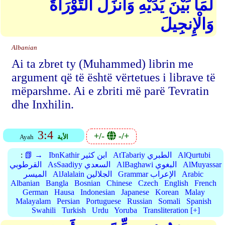
لِّمَا بَيْنَ يَدَيْهِ وَأَنزَلَ التَّوْرَاةَ
وَالْإِنجِيلَ
Albanian
Ai ta zbret ty (Muhammed) librin me
argument që të është vërtetues i librave të
mëparshme. Ai e zbriti më parë Tevratin
dhe Inxhilin.
3:4
+/-
-/+
الأية
Ayah
AlQurtubi
AtTabariy الطبري
IbnKathir ابن كثير
📗 →
:
AlMuyassar
AlBaghawi البغوي
AsSaadiyy السعدي
القرطوبي
Arabic
Grammar الإعراب
AlJalalain الجلالين
الميسر
Albanian
Bangla
Bosnian
Chinese
Czech
English
French
German
Hausa
Indonesian
Japanese
Korean
Malay
Malayalam
Persian
Portuguese
Russian
Somali
Spanish
Swahili
Turkish
Urdu
Yoruba
Transliteration [+]