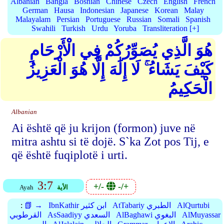
Albanian
Bangla
Bosnian
Chinese
Czech
English
French
German
Hausa
Indonesian
Japanese
Korean
Malay
Malayalam
Persian
Portuguese
Russian
Somali
Spanish
Swahili
Turkish
Urdu
Yoruba
Transliteration [+]
هُوَ الَّذِي يُصَوِّرُكُمْ فِي الْأَرْحَامِ
كَيْفَ يَشَاءُ ۚ لَا إِلَٰهَ إِلَّا هُوَ الْعَزِيزُ
الْحَكِيمُ
Albanian
Ai është që ju krijon (formon) juve në
mitra ashtu si të dojë. S`ka Zot pos Tij, e
që është fuqiplotë i urti.
3:7
+/-
-/+
الأية
Ayah
AlQurtubi
AtTabariy الطبري
IbnKathir ابن كثير
📗 →
:
AlMuyassar
AlBaghawi البغوي
AsSaadiyy السعدي
القرطوبي