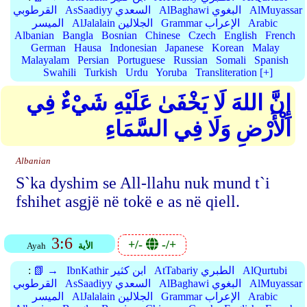
AlMuyassar
AlBaghawi البغوي
AsSaadiyy السعدي
القرطوبي
Arabic
Grammar الإعراب
AlJalalain الجلالين
الميسر
Albanian
Bangla
Bosnian
Chinese
Czech
English
French
German
Hausa
Indonesian
Japanese
Korean
Malay
Malayalam
Persian
Portuguese
Russian
Somali
Spanish
Swahili
Turkish
Urdu
Yoruba
Transliteration [+]
إِنَّ اللهَ لَا يَخْفَىٰ عَلَيْهِ شَيْءٌ فِي
الْأَرْضِ وَلَا فِي السَّمَاءِ
Albanian
S`ka dyshim se All-llahu nuk mund t`i
fshihet asgjë në tokë e as në qiell.
3:6
+/-
-/+
الأية
Ayah
AlQurtubi
AtTabariy الطبري
IbnKathir ابن كثير
📗 →
:
AlMuyassar
AlBaghawi البغوي
AsSaadiyy السعدي
القرطوبي
Arabic
Grammar الإعراب
AlJalalain الجلالين
الميسر