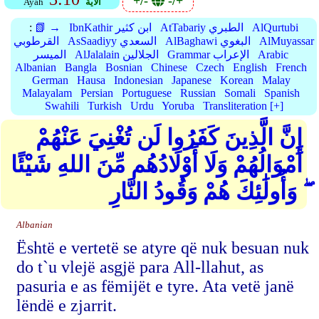
+/-
-/+
الأية
Ayah
AlQurtubi
AtTabariy الطبري
IbnKathir ابن كثير
📗 →
:
AlMuyassar
AlBaghawi البغوي
AsSaadiyy السعدي
القرطوبي
Arabic
Grammar الإعراب
AlJalalain الجلالين
الميسر
Albanian
Bangla
Bosnian
Chinese
Czech
English
French
German
Hausa
Indonesian
Japanese
Korean
Malay
Malayalam
Persian
Portuguese
Russian
Somali
Spanish
Swahili
Turkish
Urdu
Yoruba
Transliteration [+]
إِنَّ الَّذِينَ كَفَرُوا لَن تُغْنِيَ عَنْهُمْ
أَمْوَالُهُمْ وَلَا أَوْلَادُهُم مِّنَ اللهِ شَيْئًا
ۖ وَأُولَٰئِكَ هُمْ وَقُودُ النَّارِ
Albanian
Është e vertetë se atyre që nuk besuan nuk
do t`u vlejë asgjë para All-llahut, as
pasuria e as fëmijët e tyre. Ata vetë janë
lëndë e zjarrit.