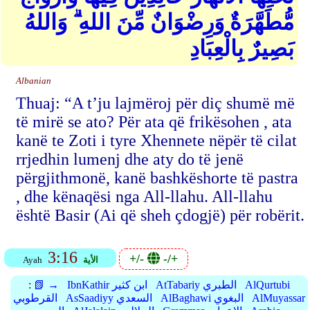
مُّطَهَّرَةٌ وَرِضْوَانٌ مِّنَ اللهِ ۗ وَاللهُ
بَصِيرٌ بِالْعِبَادِ
Albanian
Thuaj: “A t’ju lajmëroj për diç shumë më
të mirë se ato? Për ata që frikësohen , ata
kanë te Zoti i tyre Xhennete nëpër të cilat
rrjedhin lumenj dhe aty do të jenë
përgjithmonë, kanë bashkëshorte të pastra
, dhe kënaqësi nga All-llahu. All-llahu
është Basir (Ai që sheh çdogjë) për robërit.
3:16
+/-
-/+
الأية
Ayah
AlQurtubi
AtTabariy الطبري
IbnKathir ابن كثير
📗 →
:
AlMuyassar
AlBaghawi البغوي
AsSaadiyy السعدي
القرطوبي