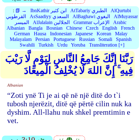
AlQurtubi
AtTabariy الطبري
IbnKathir ابن كثير
📗 →
:
AlMuyassar
AlBaghawi البغوي
AsSaadiyy السعدي
القرطوبي
Arabic
Grammar الإعراب
AlJalalain الجلالين
الميسر
Albanian
Bangla
Bosnian
Chinese
Czech
English
French
German
Hausa
Indonesian
Japanese
Korean
Malay
Malayalam
Persian
Portuguese
Russian
Somali
Spanish
Swahili
Turkish
Urdu
Yoruba
Transliteration [+]
رَبَّنَا إِنَّكَ جَامِعُ النَّاسِ لِيَوْمٍ لَّا رَيْبَ
فِيهِ ۚ إِنَّ اللهَ لَا يُخْلِفُ الْمِيعَادَ
Albanian
“Zoti ynë Ti je ai që në një ditë do t`i
tubosh njerëzit, ditë që përtë cilin nuk ka
dyshim. All-llahu nuk shkel premtimin e
vet.
3:10