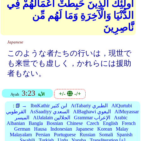
أُولَٰئِكَ الَّذِينَ حَبِطَتْ أَعْمَالُهُمْ فِي
الدُّنْيَا وَالْآخِرَةِ وَمَا لَهُم مِّن
نَّاصِرِينَ
Japanese
このような者たちの行いは，現世で
も来世でも虚しく，かれらには援助
者もない。
3:23
+/-
-/+
الأية
Ayah
AlQurtubi
AtTabariy الطبري
IbnKathir ابن كثير
📗 →
:
AlMuyassar
AlBaghawi البغوي
AsSaadiyy السعدي
القرطوبي
Arabic
Grammar الإعراب
AlJalalain الجلالين
الميسر
Albanian
Bangla
Bosnian
Chinese
Czech
English
French
German
Hausa
Indonesian
Japanese
Korean
Malay
Malayalam
Persian
Portuguese
Russian
Somali
Spanish
Swahili
Turkish
Urdu
Yoruba
Transliteration [+]