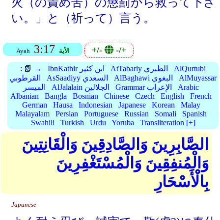
火（の責め苦）の懲罰から救って下さ
い。」と（祈って）言う。
3:17
+/-
-/+
الأية
Ayah
AlQurtubi
AtTabariy الطبري
IbnKathir ابن كثير
📗 →
:
AlMuyassar
AlBaghawi البغوي
AsSaadiyy السعدي
القرطوبي
Arabic
Grammar الإعراب
AlJalalain الجلالين
الميسر
Albanian
Bangla
Bosnian
Chinese
Czech
English
French
German
Hausa
Indonesian
Japanese
Korean
Malay
Malayalam
Persian
Portuguese
Russian
Somali
Spanish
Swahili
Turkish
Urdu
Yoruba
Transliteration [+]
الصَّابِرِينَ وَالصَّادِقِينَ وَالْقَانِتِينَ
وَالْمُنفِقِينَ وَالْمُسْتَغْفِرِينَ
بِالْأَسْحَارِ
Japanese