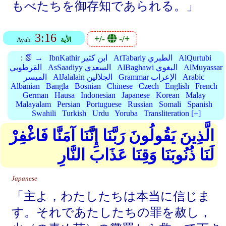
もべたちを御存知であられる。」
3:16
+/-
-/+
الأية
Ayah
AlQurtubi
AtTabariy الطبري
IbnKathir ابن كثير
📗 →
:
AlMuyassar
AlBaghawi البغوي
AsSaadiyy السعدي
القرطوبي
Arabic
Grammar الإعراب
AlJalalain الجلالين
الميسر
Albanian
Bangla
Bosnian
Chinese
Czech
English
French
German
Hausa
Indonesian
Japanese
Korean
Malay
Malayalam
Persian
Portuguese
Russian
Somali
Spanish
Swahili
Turkish
Urdu
Yoruba
Transliteration [+]
الَّذِينَ يَقُولُونَ رَبَّنَا إِنَّنَا آمَنَّا فَاغْفِرْ
لَنَا ذُنُوبَنَا وَقِنَا عَذَابَ النَّارِ
Japanese
「主よ，わたしたちは本当に信じま
す。それであたしたちの罪を赦し，