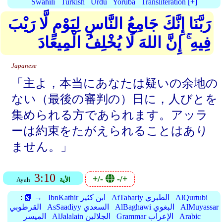
Swahili
Turkish
Urdu
Yoruba
Transliteration [+]
رَبَّنَا إِنَّكَ جَامِعُ النَّاسِ لِيَوْمٍ لَّا رَيْبَ
فِيهِ ۚ إِنَّ اللهَ لَا يُخْلِفُ الْمِيعَادَ
Japanese
「主よ，本当にあなたは疑いの余地の
ない（最後の審判の）日に，人びとを
集められる方であられます。アッラ
ーは約束をたがえられることはあり
ません。」
3:10
+/-
-/+
الأية
Ayah
AlQurtubi
AtTabariy الطبري
IbnKathir ابن كثير
📗 →
:
AlMuyassar
AlBaghawi البغوي
AsSaadiyy السعدي
القرطوبي
Arabic
Grammar الإعراب
AlJalalain الجلالين
الميسر