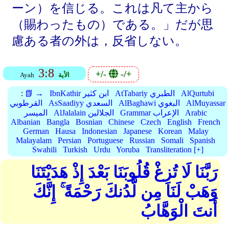
ーン）を信じる。これは凡て主から
（賜わったもの）である。」だが思
慮ある者の外は，反省しない。
3:8
+/-
-/+
الأية
Ayah
AlQurtubi
AtTabariy الطبري
IbnKathir ابن كثير
📗 →
:
AlMuyassar
AlBaghawi البغوي
AsSaadiyy السعدي
القرطوبي
Arabic
Grammar الإعراب
AlJalalain الجلالين
الميسر
Albanian
Bangla
Bosnian
Chinese
Czech
English
French
German
Hausa
Indonesian
Japanese
Korean
Malay
Malayalam
Persian
Portuguese
Russian
Somali
Spanish
Swahili
Turkish
Urdu
Yoruba
Transliteration [+]
رَبَّنَا لَا تُزِغْ قُلُوبَنَا بَعْدَ إِذْ هَدَيْتَنَا
وَهَبْ لَنَا مِن لَّدُنكَ رَحْمَةً ۚ إِنَّكَ
أَنتَ الْوَهَّابُ