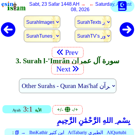
Sabt, 23 Safar 1448 AH
→ ←
Saturday, August
08, 2026
Prev
3. Surah l-'Imrân سورة آل عمران
Next
3:1
+/-
-/+
الأية
Ayah
بِسْم ِ اللهِ الرَّحْمَٰنِ الرَّحِيمِ
AlQurtubi
AtTabariy الطبري
IbnKathir ابن كثير
📗 →
: