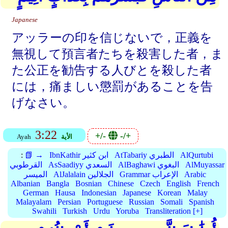
Japanese
アッラーの印を信じないで，正義を
無視して預言者たちを殺害した者，ま
た公正を勧告する人びとを殺した者
には，痛ましい懲罰があることを告
げなさい。
3:22
+/-
-/+
الأية
Ayah
AlQurtubi
AtTabariy الطبري
IbnKathir ابن كثير
📗 →
:
AlMuyassar
AlBaghawi البغوي
AsSaadiyy السعدي
القرطوبي
Arabic
Grammar الإعراب
AlJalalain الجلالين
الميسر
Albanian
Bangla
Bosnian
Chinese
Czech
English
French
German
Hausa
Indonesian
Japanese
Korean
Malay
Malayalam
Persian
Portuguese
Russian
Somali
Spanish
Swahili
Turkish
Urdu
Yoruba
Transliteration [+]