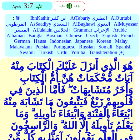
3:7
+/-
-/+
الأية
Ayah
AlQurtubi
AtTabariy الطبري
IbnKathir ابن كثير
📗 →
:
AlMuyassar
AlBaghawi البغوي
AsSaadiyy السعدي
القرطوبي
Arabic
Grammar الإعراب
AlJalalain الجلالين
الميسر
Albanian
Bangla
Bosnian
Chinese
Czech
English
French
German
Hausa
Indonesian
Japanese
Korean
Malay
Malayalam
Persian
Portuguese
Russian
Somali
Spanish
Swahili
Turkish
Urdu
Yoruba
Transliteration [+]
هُوَ الَّذِي أَنزَلَ عَلَيْكَ الْكِتَابَ مِنْهُ
آيَاتٌ مُّحْكَمَاتٌ هُنَّ أُمُّ الْكِتَابِ
وَأُخَرُ مُتَشَابِهَاتٌ ۖ فَأَمَّا الَّذِينَ فِي
قُلُوبِهِمْ زَيْغٌ فَيَتَّبِعُونَ مَا تَشَابَهَ مِنْهُ
ابْتِغَاءَ الْفِتْنَةِ وَابْتِغَاءَ تَأْوِيلِهِ ۗ وَمَا
يَعْلَمُ تَأْوِيلَهُ إِلَّا اللهُ ۗ وَالرَّاسِخُونَ
فِي الْعِلْمِ يَقُولُونَ آمَنَّا بِهِ كُلٌّ مِّنْ