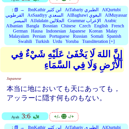
AlQurtubi
AtTabariy الطبري
IbnKathir ابن كثير
📗 →
:
AlMuyassar
AlBaghawi البغوي
AsSaadiyy السعدي
القرطوبي
Arabic
Grammar الإعراب
AlJalalain الجلالين
الميسر
Albanian
Bangla
Bosnian
Chinese
Czech
English
French
German
Hausa
Indonesian
Japanese
Korean
Malay
Malayalam
Persian
Portuguese
Russian
Somali
Spanish
Swahili
Turkish
Urdu
Yoruba
Transliteration [+]
إِنَّ اللهَ لَا يَخْفَىٰ عَلَيْهِ شَيْءٌ فِي
الْأَرْضِ وَلَا فِي السَّمَاءِ
Japanese
本当に地においても天にあっても，
アッラーに隠す何ものもない。
3:6
+/-
-/+
الأية
Ayah
AlQurtubi
AtTabariy الطبري
IbnKathir ابن كثير
📗 →
: