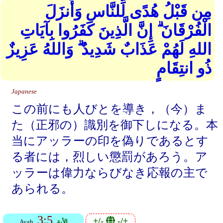
مِن قَبْلُ هُدًى لِّلنَّاسِ وَأَنزَلَ
الْفُرْقَانَ ۗ إِنَّ الَّذِينَ كَفَرُوا بِآيَاتِ
اللهِ لَهُمْ عَذَابٌ شَدِيدٌ ۗ وَاللهُ عَزِيزٌ
ذُو انتِقَامٍ
Japanese
この前にも人びとを導き，（今）ま
た（正邪の）識別を御下しになる。本
当にアッラーの印を偽りであるとす
る者には，烈しい懲罰があろう。ア
ッラーは偉力ならびなき応報の主で
あられる。
3:5
+/-
-/+
الأية
Ayah