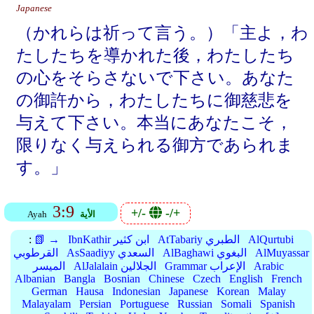
Japanese
（かれらは祈って言う。）「主よ，わ
たしたちを導かれた後，わたしたち
の心をそらさないで下さい。あなた
の御許から，わたしたちに御慈悲を
与えて下さい。本当にあなたこそ，
限りなく与えられる御方であられま
す。」
3:9
+/-
-/+
الأية
Ayah
AlQurtubi
AtTabariy الطبري
IbnKathir ابن كثير
📗 →
:
AlMuyassar
AlBaghawi البغوي
AsSaadiyy السعدي
القرطوبي
Arabic
Grammar الإعراب
AlJalalain الجلالين
الميسر
Albanian
Bangla
Bosnian
Chinese
Czech
English
French
German
Hausa
Indonesian
Japanese
Korean
Malay
Malayalam
Persian
Portuguese
Russian
Somali
Spanish