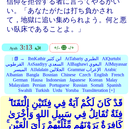
信仰を拒否する者に言ってやるがい
い。「あなたがたは打ち負かされ
て，地獄に追い集められよう。何と悪
い臥床であることよ。」
3:13
+/-
-/+
الأية
Ayah
AlQurtubi
AtTabariy الطبري
IbnKathir ابن كثير
📗 →
:
AlMuyassar
AlBaghawi البغوي
AsSaadiyy السعدي
القرطوبي
Arabic
Grammar الإعراب
AlJalalain الجلالين
الميسر
Albanian
Bangla
Bosnian
Chinese
Czech
English
French
German
Hausa
Indonesian
Japanese
Korean
Malay
Malayalam
Persian
Portuguese
Russian
Somali
Spanish
Swahili
Turkish
Urdu
Yoruba
Transliteration [+]
قَدْ كَانَ لَكُمْ آيَةٌ فِي فِئَتَيْنِ الْتَقَتَا ۖ
فِئَةٌ تُقَاتِلُ فِي سَبِيلِ اللهِ وَأُخْرَىٰ
كَافِرَةٌ يَرَوْنَهُم مِّثْلَيْهِمْ رَأْيَ الْعَيْنِ ۚ