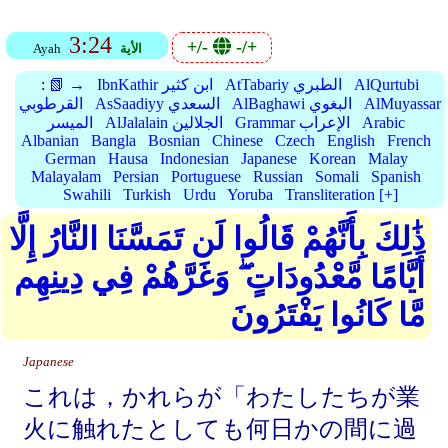
3:24
+/-
-/+
الأية
Ayah
AlQurtubi
AtTabariy الطبري
IbnKathir ابن كثير
📗 →
:
AlMuyassar
AlBaghawi البغوي
AsSaadiyy السعدي
القرطوبي
Arabic
Grammar الإعراب
AlJalalain الجلالين
الميسر
Albanian
Bangla
Bosnian
Chinese
Czech
English
French
German
Hausa
Indonesian
Japanese
Korean
Malay
Malayalam
Persian
Portuguese
Russian
Somali
Spanish
Swahili
Turkish
Urdu
Yoruba
Transliteration [+]
ذَٰلِكَ بِأَنَّهُمْ قَالُوا لَن تَمَسَّنَا النَّارُ إِلَّا
أَيَّامًا مَّعْدُودَاتٍ ۖ وَغَرَّهُمْ فِي دِينِهِم
مَّا كَانُوا يَفْتَرُونَ
Japanese
これは，かれらが「わたしたちが業
火に触れたとしても何日かの間に過