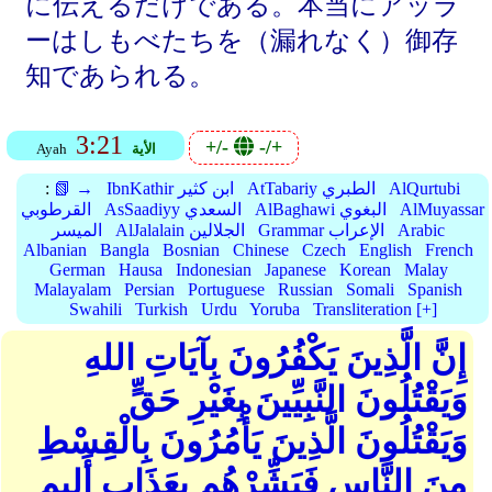
に伝えるだけである。本当にアッラ
ーはしもべたちを（漏れなく）御存
知であられる。
3:21
+/-
-/+
الأية
Ayah
AlQurtubi
AtTabariy الطبري
IbnKathir ابن كثير
📗 →
:
AlMuyassar
AlBaghawi البغوي
AsSaadiyy السعدي
القرطوبي
Arabic
Grammar الإعراب
AlJalalain الجلالين
الميسر
Albanian
Bangla
Bosnian
Chinese
Czech
English
French
German
Hausa
Indonesian
Japanese
Korean
Malay
Malayalam
Persian
Portuguese
Russian
Somali
Spanish
Swahili
Turkish
Urdu
Yoruba
Transliteration [+]
إِنَّ الَّذِينَ يَكْفُرُونَ بِآيَاتِ اللهِ
وَيَقْتُلُونَ النَّبِيِّينَ بِغَيْرِ حَقٍّ
وَيَقْتُلُونَ الَّذِينَ يَأْمُرُونَ بِالْقِسْطِ
مِنَ النَّاسِ فَبَشِّرْهُم بِعَذَابٍ أَلِيمٍ