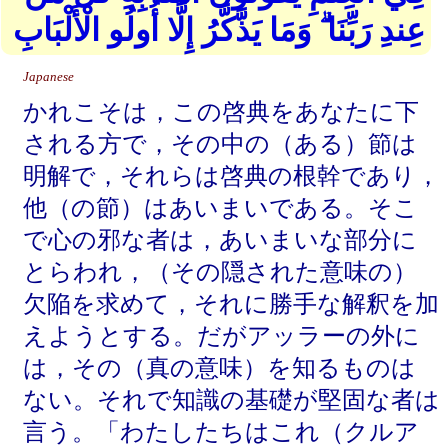
عِندِ رَبِّنَا ۗ وَمَا يَذَّكَّرُ إِلَّا أُولُو الْأَلْبَابِ
Japanese
かれこそは，この啓典をあなたに下
される方で，その中の（ある）節は
明解で，それらは啓典の根幹であり，
他（の節）はあいまいである。そこ
で心の邪な者は，あいまいな部分に
とらわれ，（その隠された意味の）
欠陥を求めて，それに勝手な解釈を加
えようとする。だがアッラーの外に
は，その（真の意味）を知るものは
ない。それで知識の基礎が堅固な者は
言う。「わたしたちはこれ（クルア