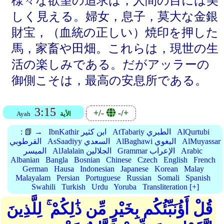
様々な欲望の追求は，人間の目には美
しく見える。婦女，息子，莫大な金銀
財宝，（血統の正しい）焼印を押した
馬，家畜や田畑。これらは，現世の生
活の楽しみである。だがアッラーの
御側こそは，最高の安息所である。
3:15
+/-
-/+
الأية
Ayah
AlQurtubi
AtTabariy الطبري
IbnKathir ابن كثير
📗 →
:
AlMuyassar
AlBaghawi البغوي
AsSaadiyy السعدي
القرطوبي
Arabic
Grammar الإعراب
AlJalalain الجلالين
الميسر
Albanian
Bangla
Bosnian
Chinese
Czech
English
French
German
Hausa
Indonesian
Japanese
Korean
Malay
Malayalam
Persian
Portuguese
Russian
Somali
Spanish
Swahili
Turkish
Urdu
Yoruba
Transliteration [+]
قُلْ أَؤُنَبِّئُكُم بِخَيْرٍ مِّن ذَٰلِكُمْ ۚ لِلَّذِينَ