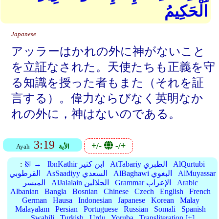
الْحَكِيمُ
Japanese
アッラーはかれの外に神がないこと
を立証なされた。天使たちも正義を守
る知識を授った者もまた（それを証
言する）。偉力ならびなく英明なか
れの外に，神はないのである。
3:19
+/-
-/+
الأية
Ayah
AlQurtubi
AtTabariy الطبري
IbnKathir ابن كثير
📗 →
:
AlMuyassar
AlBaghawi البغوي
AsSaadiyy السعدي
القرطوبي
Arabic
Grammar الإعراب
AlJalalain الجلالين
الميسر
Albanian
Bangla
Bosnian
Chinese
Czech
English
French
German
Hausa
Indonesian
Japanese
Korean
Malay
Malayalam
Persian
Portuguese
Russian
Somali
Spanish
Swahili
Turkish
Urdu
Yoruba
Transliteration [+]