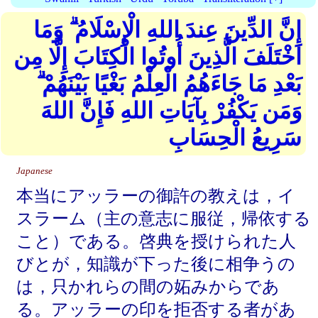
إِنَّ الدِّينَ عِندَ اللهِ الْإِسْلَامُ ۗ وَمَا
اخْتَلَفَ الَّذِينَ أُوتُوا الْكِتَابَ إِلَّا مِن
بَعْدِ مَا جَاءَهُمُ الْعِلْمُ بَغْيًا بَيْنَهُمْ ۗ
وَمَن يَكْفُرْ بِآيَاتِ اللهِ فَإِنَّ اللهَ
سَرِيعُ الْحِسَابِ
Japanese
本当にアッラーの御許の教えは，イ
スラーム（主の意志に服従，帰依する
こと）である。啓典を授けられた人
びとが，知識が下った後に相争うの
は，只かれらの間の妬みからであ
る。アッラーの印を拒否する者があ