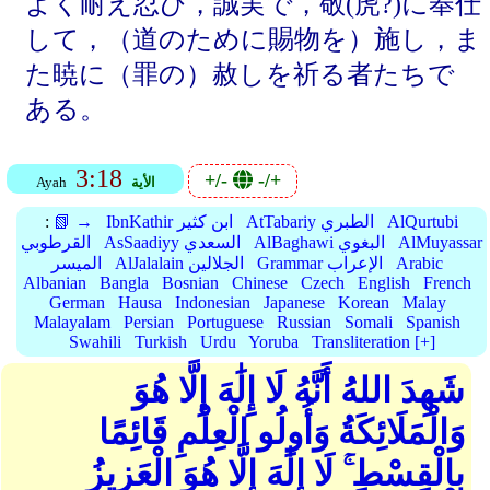
よく耐え忍び，誠実で，敬(虎?)に奉仕
して，（道のために賜物を）施し，ま
た暁に（罪の）赦しを祈る者たちで
ある。
3:18
+/-
-/+
الأية
Ayah
AlQurtubi
AtTabariy الطبري
IbnKathir ابن كثير
📗 →
:
AlMuyassar
AlBaghawi البغوي
AsSaadiyy السعدي
القرطوبي
Arabic
Grammar الإعراب
AlJalalain الجلالين
الميسر
Albanian
Bangla
Bosnian
Chinese
Czech
English
French
German
Hausa
Indonesian
Japanese
Korean
Malay
Malayalam
Persian
Portuguese
Russian
Somali
Spanish
Swahili
Turkish
Urdu
Yoruba
Transliteration [+]
شَهِدَ اللهُ أَنَّهُ لَا إِلَٰهَ إِلَّا هُوَ
وَالْمَلَائِكَةُ وَأُولُو الْعِلْمِ قَائِمًا
بِالْقِسْطِ ۚ لَا إِلَٰهَ إِلَّا هُوَ الْعَزِيزُ