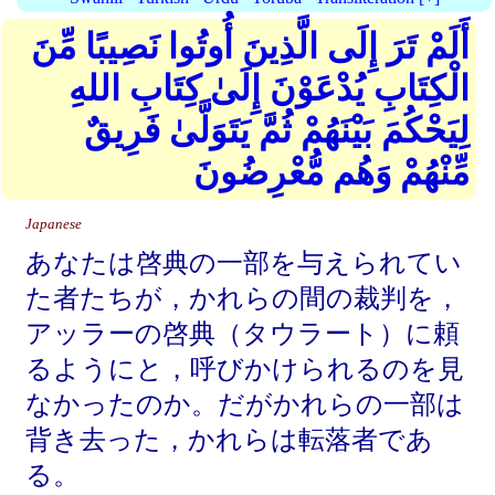
أَلَمْ تَرَ إِلَى الَّذِينَ أُوتُوا نَصِيبًا مِّنَ
الْكِتَابِ يُدْعَوْنَ إِلَىٰ كِتَابِ اللهِ
لِيَحْكُمَ بَيْنَهُمْ ثُمَّ يَتَوَلَّىٰ فَرِيقٌ
مِّنْهُمْ وَهُم مُّعْرِضُونَ
Japanese
あなたは啓典の一部を与えられてい
た者たちが，かれらの間の裁判を，
アッラーの啓典（タウラート）に頼
るようにと，呼びかけられるのを見
なかったのか。だがかれらの一部は
背き去った，かれらは転落者であ
る。