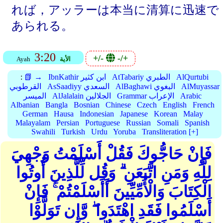
れば，アッラーは本当に清算に迅速で
あられる。
3:20
+/-
-/+
الأية
Ayah
AlQurtubi
AtTabariy الطبري
IbnKathir ابن كثير
📗 →
:
AlMuyassar
AlBaghawi البغوي
AsSaadiyy السعدي
القرطوبي
Arabic
Grammar الإعراب
AlJalalain الجلالين
الميسر
Albanian
Bangla
Bosnian
Chinese
Czech
English
French
German
Hausa
Indonesian
Japanese
Korean
Malay
Malayalam
Persian
Portuguese
Russian
Somali
Spanish
Swahili
Turkish
Urdu
Yoruba
Transliteration [+]
فَإِنْ حَاجُّوكَ فَقُلْ أَسْلَمْتُ وَجْهِيَ
لِلَّهِ وَمَنِ اتَّبَعَنِ ۗ وَقُل لِّلَّذِينَ أُوتُوا
الْكِتَابَ وَالْأُمِّيِّينَ أَأَسْلَمْتُمْ ۚ فَإِنْ
أَسْلَمُوا فَقَدِ اهْتَدَوا ۖ وَّإِن تَوَلَّوْا