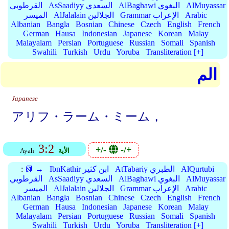
AlMuyassar
AlBaghawi البغوي
AsSaadiyy السعدي
القرطوبي
Arabic
Grammar الإعراب
AlJalalain الجلالين
الميسر
Albanian
Bangla
Bosnian
Chinese
Czech
English
French
German
Hausa
Indonesian
Japanese
Korean
Malay
Malayalam
Persian
Portuguese
Russian
Somali
Spanish
Swahili
Turkish
Urdu
Yoruba
Transliteration [+]
الم
Japanese
アリフ・ラーム・ミーム，
3:2
+/-
-/+
الأية
Ayah
AlQurtubi
AtTabariy الطبري
IbnKathir ابن كثير
📗 →
:
AlMuyassar
AlBaghawi البغوي
AsSaadiyy السعدي
القرطوبي
Arabic
Grammar الإعراب
AlJalalain الجلالين
الميسر
Albanian
Bangla
Bosnian
Chinese
Czech
English
French
German
Hausa
Indonesian
Japanese
Korean
Malay
Malayalam
Persian
Portuguese
Russian
Somali
Spanish
Swahili
Turkish
Urdu
Yoruba
Transliteration [+]