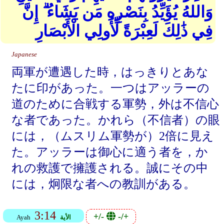
وَاللهُ يُؤَيِّدُ بِنَصْرِهِ مَن يَشَاءُ ۗ إِنَّ
فِي ذَٰلِكَ لَعِبْرَةً لِّأُولِي الْأَبْصَارِ
Japanese
両軍が遭遇した時，はっきりとあな
たに印があった。一つはアッラーの
道のために合戦する軍勢，外は不信心
な者であった。かれら（不信者）の眼
には，（ムスリム軍勢が）2倍に見え
た。アッラーは御心に適う者を，か
れの救護で擁護される。誠にその中
には，炯限な者への教訓がある。
3:14
+/-
-/+
الأية
Ayah