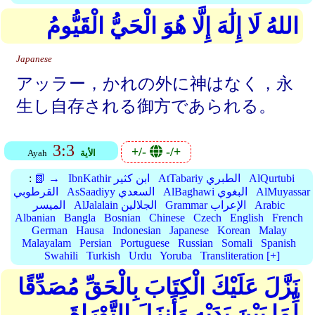
اللهُ لَا إِلَٰهَ إِلَّا هُوَ الْحَيُّ الْقَيُّومُ
Japanese
アッラー，かれの外に神はなく，永
生し自存される御方であられる。
3:3
+/-
-/+
الأية
Ayah
AlQurtubi
AtTabariy الطبري
IbnKathir ابن كثير
📗 →
:
AlMuyassar
AlBaghawi البغوي
AsSaadiyy السعدي
القرطوبي
Arabic
Grammar الإعراب
AlJalalain الجلالين
الميسر
Albanian
Bangla
Bosnian
Chinese
Czech
English
French
German
Hausa
Indonesian
Japanese
Korean
Malay
Malayalam
Persian
Portuguese
Russian
Somali
Spanish
Swahili
Turkish
Urdu
Yoruba
Transliteration [+]
نَزَّلَ عَلَيْكَ الْكِتَابَ بِالْحَقِّ مُصَدِّقًا
لِّمَا بَيْنَ يَدَيْهِ وَأَنزَلَ التَّوْرَاةَ