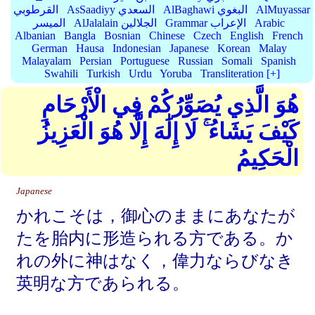
AlMuyassar
AlBaghawi البغوي
AsSaadiyy السعدي
القرطوبي
Arabic
Grammar الإعراب
AlJalalain الجلالين
الميسر
Albanian
Bangla
Bosnian
Chinese
Czech
English
French
German
Hausa
Indonesian
Japanese
Korean
Malay
Malayalam
Persian
Portuguese
Russian
Somali
Spanish
Swahili
Turkish
Urdu
Yoruba
Transliteration [+]
هُوَ الَّذِي يُصَوِّرُكُمْ فِي الْأَرْحَامِ
كَيْفَ يَشَاءُ ۚ لَا إِلَٰهَ إِلَّا هُوَ الْعَزِيزُ
الْحَكِيمُ
Japanese
かれこそは，御心のままにあなたが
たを胎内に形造られる方である。か
れの外に神はなく，偉力ならびなき
英明な方であられる。