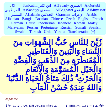
AlQurtubi
AtTabariy الطبري
IbnKathir ابن كثير
📗 →
:
AlMuyassar
AlBaghawi البغوي
AsSaadiyy السعدي
القرطوبي
Arabic
Grammar الإعراب
AlJalalain الجلالين
الميسر
Albanian
Bangla
Bosnian
Chinese
Czech
English
French
German
Hausa
Indonesian
Japanese
Korean
Malay
Malayalam
Persian
Portuguese
Russian
Somali
Spanish
Swahili
Turkish
Urdu
Yoruba
Transliteration [+]
زُيِّنَ لِلنَّاسِ حُبُّ الشَّهَوَاتِ مِنَ
النِّسَاءِ وَالْبَنِينَ وَالْقَنَاطِيرِ
الْمُقَنطَرَةِ مِنَ الذَّهَبِ وَالْفِضَّةِ
وَالْخَيْلِ الْمُسَوَّمَةِ وَالْأَنْعَامِ
وَالْحَرْثِ ۗ ذَٰلِكَ مَتَاعُ الْحَيَاةِ الدُّنْيَا ۖ
وَاللهُ عِندَهُ حُسْنُ الْمَآبِ
Japanese