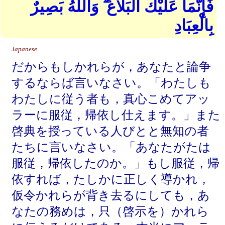
فَإِنَّمَا عَلَيْكَ الْبَلَاغُ ۗ وَاللهُ بَصِيرٌ
بِالْعِبَادِ
Japanese
だからもしかれらが，あなたと論争
するならば言いなさい。「わたしも
わたしに従う者も，真心こめてアッ
ラーに服従，帰依し仕えます。」また
啓典を授っている人びとと無知の者
たちに言いなさい。「あなたがたは
服従，帰依したのか。」もし服従，帰
依すれば，たしかに正しく導かれ，
仮令かれらが背き去るにしても，あ
なたの務めは，只（啓示を）かれら