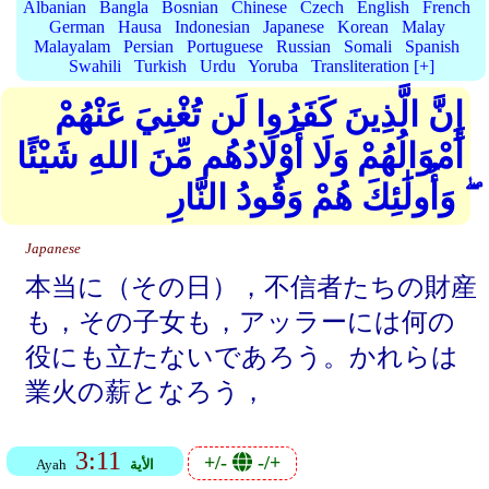
Albanian
Bangla
Bosnian
Chinese
Czech
English
French
German
Hausa
Indonesian
Japanese
Korean
Malay
Malayalam
Persian
Portuguese
Russian
Somali
Spanish
Swahili
Turkish
Urdu
Yoruba
Transliteration [+]
إِنَّ الَّذِينَ كَفَرُوا لَن تُغْنِيَ عَنْهُمْ
أَمْوَالُهُمْ وَلَا أَوْلَادُهُم مِّنَ اللهِ شَيْئًا
ۖ وَأُولَٰئِكَ هُمْ وَقُودُ النَّارِ
Japanese
本当に（その日），不信者たちの財産
も，その子女も，アッラーには何の
役にも立たないであろう。かれらは
業火の薪となろう，
3:11
+/-
-/+
الأية
Ayah