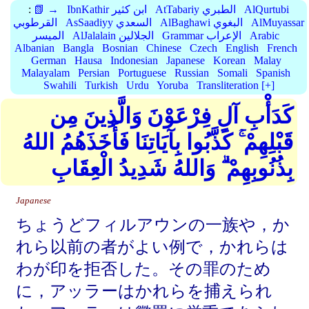
AlQurtubi
AtTabariy الطبري
IbnKathir ابن كثير
📗 →
:
AlMuyassar
AlBaghawi البغوي
AsSaadiyy السعدي
القرطوبي
Arabic
Grammar الإعراب
AlJalalain الجلالين
الميسر
Albanian
Bangla
Bosnian
Chinese
Czech
English
French
German
Hausa
Indonesian
Japanese
Korean
Malay
Malayalam
Persian
Portuguese
Russian
Somali
Spanish
Swahili
Turkish
Urdu
Yoruba
Transliteration [+]
كَدَأْبِ آلِ فِرْعَوْنَ وَالَّذِينَ مِن
قَبْلِهِمْ ۚ كَذَّبُوا بِآيَاتِنَا فَأَخَذَهُمُ اللهُ
بِذُنُوبِهِمْ ۗ وَاللهُ شَدِيدُ الْعِقَابِ
Japanese
ちょうどフィルアウンの一族や，か
れら以前の者がよい例で，かれらは
わが印を拒否した。その罪のため
に，アッラーはかれらを捕えられ