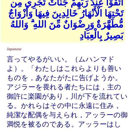
اتَّقَوْا عِندَ رَبِّهِمْ جَنَّاتٌ تَجْرِي مِن
تَحْتِهَا الْأَنْهَارُ خَالِدِينَ فِيهَا وَأَزْوَاجٌ
مُّطَهَّرَةٌ وَرِضْوَانٌ مِّنَ اللهِ ۗ وَاللهُ
بَصِيرٌ بِالْعِبَادِ
Japanese
言ってやるがいい。（ムハンマド
よ）。「わたしはこれらよりも善い
ものを，あなたがたに告げようか。
アジラーを畏れる者たちには，主の
御許に楽園があり，川が下を流れてい
る。かれらはその中に永遠に住み，
純潔な配偶を与えられ，アッラーの御
満悦を被るのである。アッラーはし