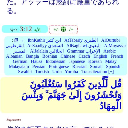
た。アッラーは懲罰に厳重であられ
る。
3:12
+/-
-/+
الأية
Ayah
AlQurtubi
AtTabariy الطبري
IbnKathir ابن كثير
📗 →
:
AlMuyassar
AlBaghawi البغوي
AsSaadiyy السعدي
القرطوبي
Arabic
Grammar الإعراب
AlJalalain الجلالين
الميسر
Albanian
Bangla
Bosnian
Chinese
Czech
English
French
German
Hausa
Indonesian
Japanese
Korean
Malay
Malayalam
Persian
Portuguese
Russian
Somali
Spanish
Swahili
Turkish
Urdu
Yoruba
Transliteration [+]
قُل لِّلَّذِينَ كَفَرُوا سَتُغْلَبُونَ
وَتُحْشَرُونَ إِلَىٰ جَهَنَّمَ ۚ وَبِئْسَ
الْمِهَادُ
Japanese