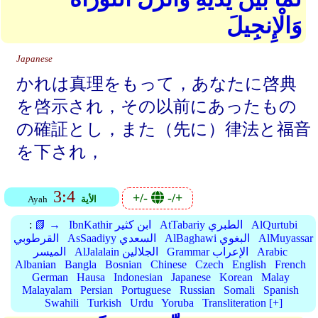
وَالْإِنجِيلَ
Japanese
かれは真理をもって，あなたに啓典
を啓示され，その以前にあったもの
の確証とし，また（先に）律法と福音
を下され，
3:4
+/-
-/+
الأية
Ayah
AlQurtubi
AtTabariy الطبري
IbnKathir ابن كثير
📗 →
:
AlMuyassar
AlBaghawi البغوي
AsSaadiyy السعدي
القرطوبي
Arabic
Grammar الإعراب
AlJalalain الجلالين
الميسر
Albanian
Bangla
Bosnian
Chinese
Czech
English
French
German
Hausa
Indonesian
Japanese
Korean
Malay
Malayalam
Persian
Portuguese
Russian
Somali
Spanish
Swahili
Turkish
Urdu
Yoruba
Transliteration [+]