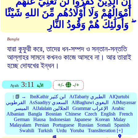
إِنَّ الَّذِينَ كَفَرُوا لَن تُغْنِيَ عَنْهُمْ
أَمْوَالُهُمْ وَلَا أَوْلَادُهُم مِّنَ اللهِ شَيْئًا
ۖ وَأُولَٰئِكَ هُمْ وَقُودُ النَّارِ
Bangla
যারা কুফুরী করে, তাদের ধন-সম্পদ ও সন্তান-সন্ততি
আল্লাহর সামনে কখনও কাজে আসবে না। আর তারাই
হচ্ছে দোযখের ইন্ধন।
3:11
+/-
-/+
الأية
Ayah
AlQurtubi
AtTabariy الطبري
IbnKathir ابن كثير
📗 →
:
AlMuyassar
AlBaghawi البغوي
AsSaadiyy السعدي
القرطوبي
Arabic
Grammar الإعراب
AlJalalain الجلالين
الميسر
Albanian
Bangla
Bosnian
Chinese
Czech
English
French
German
Hausa
Indonesian
Japanese
Korean
Malay
Malayalam
Persian
Portuguese
Russian
Somali
Spanish
Swahili
Turkish
Urdu
Yoruba
Transliteration [+]