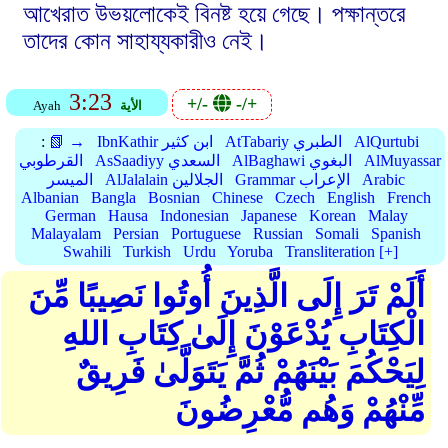
আখেরাত উভয়লোকেই বিনষ্ট হয়ে গেছে। পক্ষান্তরে
তাদের কোন সাহায্যকারীও নেই।
3:23
+/-
-/+
الأية
Ayah
AlQurtubi
AtTabariy الطبري
IbnKathir ابن كثير
📗 →
:
AlMuyassar
AlBaghawi البغوي
AsSaadiyy السعدي
القرطوبي
Arabic
Grammar الإعراب
AlJalalain الجلالين
الميسر
Albanian
Bangla
Bosnian
Chinese
Czech
English
French
German
Hausa
Indonesian
Japanese
Korean
Malay
Malayalam
Persian
Portuguese
Russian
Somali
Spanish
Swahili
Turkish
Urdu
Yoruba
Transliteration [+]
أَلَمْ تَرَ إِلَى الَّذِينَ أُوتُوا نَصِيبًا مِّنَ
الْكِتَابِ يُدْعَوْنَ إِلَىٰ كِتَابِ اللهِ
لِيَحْكُمَ بَيْنَهُمْ ثُمَّ يَتَوَلَّىٰ فَرِيقٌ
مِّنْهُمْ وَهُم مُّعْرِضُونَ