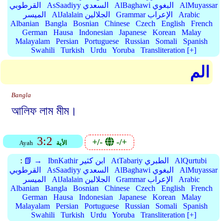
AlMuyassar
AlBaghawi البغوي
AsSaadiyy السعدي
القرطوبي
Arabic
Grammar الإعراب
AlJalalain الجلالين
الميسر
Albanian
Bangla
Bosnian
Chinese
Czech
English
French
German
Hausa
Indonesian
Japanese
Korean
Malay
Malayalam
Persian
Portuguese
Russian
Somali
Spanish
Swahili
Turkish
Urdu
Yoruba
Transliteration [+]
الم
Bangla
আলিফ লাম মীম।
3:2
+/-
-/+
الأية
Ayah
AlQurtubi
AtTabariy الطبري
IbnKathir ابن كثير
📗 →
:
AlMuyassar
AlBaghawi البغوي
AsSaadiyy السعدي
القرطوبي
Arabic
Grammar الإعراب
AlJalalain الجلالين
الميسر
Albanian
Bangla
Bosnian
Chinese
Czech
English
French
German
Hausa
Indonesian
Japanese
Korean
Malay
Malayalam
Persian
Portuguese
Russian
Somali
Spanish
Swahili
Turkish
Urdu
Yoruba
Transliteration [+]