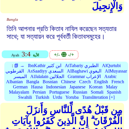
وَالْإِنجِيلَ
Bangla
তিনি আপনার প্রতি কিতাব নাযিল করেছেন সত্যতার
সাথে; যা সত্যায়ন করে পূর্ববর্তী কিতাবসমুহের।
3:4
+/-
-/+
الأية
Ayah
AlQurtubi
AtTabariy الطبري
IbnKathir ابن كثير
📗 →
:
AlMuyassar
AlBaghawi البغوي
AsSaadiyy السعدي
القرطوبي
Arabic
Grammar الإعراب
AlJalalain الجلالين
الميسر
Albanian
Bangla
Bosnian
Chinese
Czech
English
French
German
Hausa
Indonesian
Japanese
Korean
Malay
Malayalam
Persian
Portuguese
Russian
Somali
Spanish
Swahili
Turkish
Urdu
Yoruba
Transliteration [+]
مِن قَبْلُ هُدًى لِّلنَّاسِ وَأَنزَلَ
الْفُرْقَانَ ۗ إِنَّ الَّذِينَ كَفَرُوا بِآيَاتِ