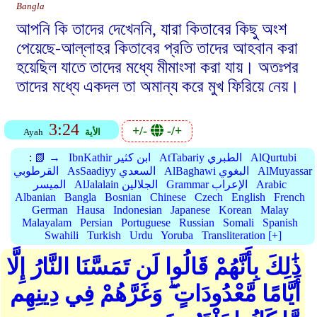
Bangla
আপনি কি তাদের দেখেননি, যারা কিতাবের কিছু অংশ
পেয়েছে-আল্লাহর কিতাবের প্রতি তাদের আহবান করা
হয়েছিল যাতে তাদের মধ্যে মীমাংসা করা যায়। অতঃপর
তাদের মধ্যে একদল তা অমান্য করে মুখ ফিরিয়ে নেয়।
3:24
+/-
-/+
الأية
Ayah
AlQurtubi
AtTabariy الطبري
IbnKathir ابن كثير
📗 →
:
AlMuyassar
AlBaghawi البغوي
AsSaadiyy السعدي
القرطوبي
Arabic
Grammar الإعراب
AlJalalain الجلالين
الميسر
Albanian
Bangla
Bosnian
Chinese
Czech
English
French
German
Hausa
Indonesian
Japanese
Korean
Malay
Malayalam
Persian
Portuguese
Russian
Somali
Spanish
Swahili
Turkish
Urdu
Yoruba
Transliteration [+]
ذَٰلِكَ بِأَنَّهُمْ قَالُوا لَن تَمَسَّنَا النَّارُ إِلَّا
أَيَّامًا مَّعْدُودَاتٍ ۖ وَغَرَّهُمْ فِي دِينِهِم