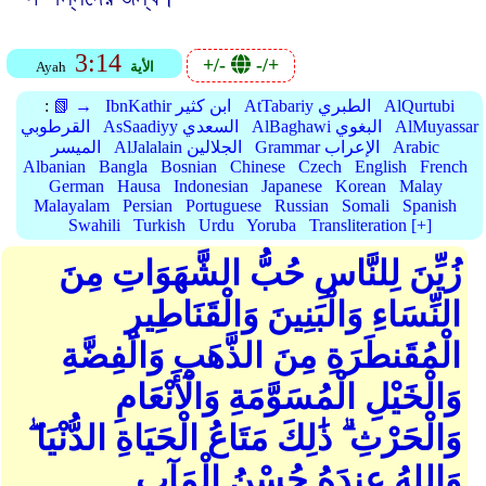
3:14
+/-
-/+
الأية
Ayah
AlQurtubi
AtTabariy الطبري
IbnKathir ابن كثير
📗 →
:
AlMuyassar
AlBaghawi البغوي
AsSaadiyy السعدي
القرطوبي
Arabic
Grammar الإعراب
AlJalalain الجلالين
الميسر
Albanian
Bangla
Bosnian
Chinese
Czech
English
French
German
Hausa
Indonesian
Japanese
Korean
Malay
Malayalam
Persian
Portuguese
Russian
Somali
Spanish
Swahili
Turkish
Urdu
Yoruba
Transliteration [+]
زُيِّنَ لِلنَّاسِ حُبُّ الشَّهَوَاتِ مِنَ
النِّسَاءِ وَالْبَنِينَ وَالْقَنَاطِيرِ
الْمُقَنطَرَةِ مِنَ الذَّهَبِ وَالْفِضَّةِ
وَالْخَيْلِ الْمُسَوَّمَةِ وَالْأَنْعَامِ
وَالْحَرْثِ ۗ ذَٰلِكَ مَتَاعُ الْحَيَاةِ الدُّنْيَا ۖ
وَاللهُ عِندَهُ حُسْنُ الْمَآبِ