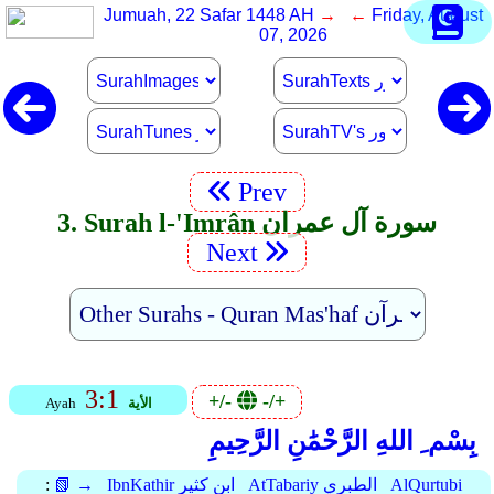
Jumuah, 22 Safar 1448 AH
→ ←
Friday, August
07, 2026
Prev
3. Surah l-'Imrân سورة آل عمران
Next
3:1
+/-
-/+
الأية
Ayah
بِسْم ِ اللهِ الرَّحْمَٰنِ الرَّحِيمِ
AlQurtubi
AtTabariy الطبري
IbnKathir ابن كثير
📗 →
: