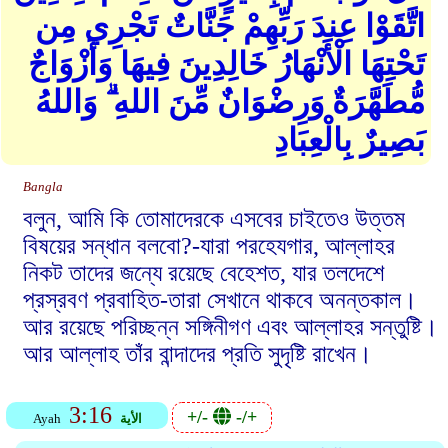
اتَّقَوْا عِندَ رَبِّهِمْ جَنَّاتٌ تَجْرِي مِن
تَحْتِهَا الْأَنْهَارُ خَالِدِينَ فِيهَا وَأَزْوَاجٌ
مُّطَهَّرَةٌ وَرِضْوَانٌ مِّنَ اللهِ ۗ وَاللهُ
بَصِيرٌ بِالْعِبَادِ
Bangla
বলুন, আমি কি তোমাদেরকে এসবের চাইতেও উত্তম
বিষয়ের সন্ধান বলবো?-যারা পরহেযগার, আল্লাহর
নিকট তাদের জন্যে রয়েছে বেহেশত, যার তলদেশে
প্রস্রবণ প্রবাহিত-তারা সেখানে থাকবে অনন্তকাল।
আর রয়েছে পরিচ্ছন্ন সঙ্গিনীগণ এবং আল্লাহর সন্তুষ্টি।
আর আল্লাহ তাঁর বান্দাদের প্রতি সুদৃষ্টি রাখেন।
3:16
+/-
-/+
الأية
Ayah