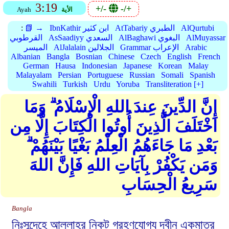
3:19
+/-
-/+
الأية
Ayah
AlQurtubi
AtTabariy الطبري
IbnKathir ابن كثير
📗 →
:
AlMuyassar
AlBaghawi البغوي
AsSaadiyy السعدي
القرطوبي
Arabic
Grammar الإعراب
AlJalalain الجلالين
الميسر
Albanian
Bangla
Bosnian
Chinese
Czech
English
French
German
Hausa
Indonesian
Japanese
Korean
Malay
Malayalam
Persian
Portuguese
Russian
Somali
Spanish
Swahili
Turkish
Urdu
Yoruba
Transliteration [+]
إِنَّ الدِّينَ عِندَ اللهِ الْإِسْلَامُ ۗ وَمَا
اخْتَلَفَ الَّذِينَ أُوتُوا الْكِتَابَ إِلَّا مِن
بَعْدِ مَا جَاءَهُمُ الْعِلْمُ بَغْيًا بَيْنَهُمْ ۗ
وَمَن يَكْفُرْ بِآيَاتِ اللهِ فَإِنَّ اللهَ
سَرِيعُ الْحِسَابِ
Bangla
নিঃসন্দেহে আল্লাহর নিকট গ্রহণযোগ্য দ্বীন একমাত্র