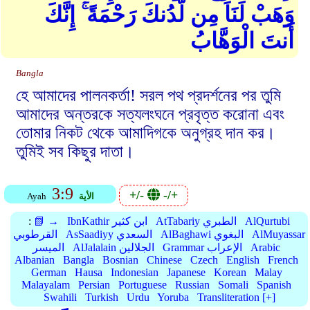
وَهَبْ لَنَا مِن لَّدُنكَ رَحْمَةً ۚ إِنَّكَ
أَنتَ الْوَهَّابُ
Bangla
হে আমাদের পালনকর্তা! সরল পথ প্রদর্শনের পর তুমি
আমাদের অন্তরকে সত্যলংঘনে প্রবৃত্ত করোনা এবং
তোমার নিকট থেকে আমাদিগকে অনুগ্রহ দান কর।
তুমিই সব কিছুর দাতা।
3:9
+/-
-/+
الأية
Ayah
AlQurtubi
AtTabariy الطبري
IbnKathir ابن كثير
📗 →
:
AlMuyassar
AlBaghawi البغوي
AsSaadiyy السعدي
القرطوبي
Arabic
Grammar الإعراب
AlJalalain الجلالين
الميسر
Albanian
Bangla
Bosnian
Chinese
Czech
English
French
German
Hausa
Indonesian
Japanese
Korean
Malay
Malayalam
Persian
Portuguese
Russian
Somali
Spanish
Swahili
Turkish
Urdu
Yoruba
Transliteration [+]