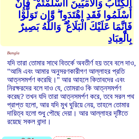
الْكِتَابَ وَالْأُمِّيِّينَ أَأَسْلَمْتُمْ ۚ فَإِنْ
أَسْلَمُوا فَقَدِ اهْتَدَوا ۖ وَّإِن تَوَلَّوْا
فَإِنَّمَا عَلَيْكَ الْبَلَاغُ ۗ وَاللهُ بَصِيرٌ
بِالْعِبَادِ
Bangla
যদি তারা তোমার সাথে বিতর্কে অবতীর্ণ হয় তবে বলে দাও,
"আমি এবং আমার অনুসরণকারীগণ আল্লাহর প্রতি
আত্নসমর্পণ করেছি।" আর আহলে কিতাবদের এবং
নিরক্ষরদের বলে দাও যে, তোমরাও কি আত্নসমর্পণ
করেছ? তখন যদি তারা আত্নসমর্পণ করে, তবে সরল পথ
প্রাপ্ত হলো, আর যদি মুখ ঘুরিয়ে নেয়, তাহলে তোমার
দায়িত্ব হলো শুধু পৌছে দেয়া। আর আল্লাহর দৃষ্টিতে
রয়েছে সকল বান্দা।