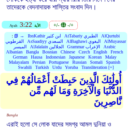
তাদেরকে বেদনাদায়ক শাস্তির সংবাদ দিন।
3:22
+/-
-/+
الأية
Ayah
AlQurtubi
AtTabariy الطبري
IbnKathir ابن كثير
📗 →
:
AlMuyassar
AlBaghawi البغوي
AsSaadiyy السعدي
القرطوبي
Arabic
Grammar الإعراب
AlJalalain الجلالين
الميسر
Albanian
Bangla
Bosnian
Chinese
Czech
English
French
German
Hausa
Indonesian
Japanese
Korean
Malay
Malayalam
Persian
Portuguese
Russian
Somali
Spanish
Swahili
Turkish
Urdu
Yoruba
Transliteration [+]
أُولَٰئِكَ الَّذِينَ حَبِطَتْ أَعْمَالُهُمْ فِي
الدُّنْيَا وَالْآخِرَةِ وَمَا لَهُم مِّن
نَّاصِرِينَ
Bangla
এরাই হলো সে লোক যাদের সমগ্র আমল দুনিয়া ও