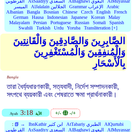
AlMuyassar
AlBaghawi البغوي
AsSaadiyy السعدي
القرطوبي
Arabic
Grammar الإعراب
AlJalalain الجلالين
الميسر
Albanian
Bangla
Bosnian
Chinese
Czech
English
French
German
Hausa
Indonesian
Japanese
Korean
Malay
Malayalam
Persian
Portuguese
Russian
Somali
Spanish
Swahili
Turkish
Urdu
Yoruba
Transliteration [+]
الصَّابِرِينَ وَالصَّادِقِينَ وَالْقَانِتِينَ
وَالْمُنفِقِينَ وَالْمُسْتَغْفِرِينَ
بِالْأَسْحَارِ
Bangla
তারা ধৈর্য্যধারণকারী, সত্যবাদী, নির্দেশ সম্পাদনকারী,
সৎপথে ব্যয়কারী এবং শেষরাতে ক্ষমা প্রার্থনাকারী।
3:18
+/-
-/+
الأية
Ayah
AlQurtubi
AtTabariy الطبري
IbnKathir ابن كثير
📗 →
:
AlMuyassar
AlBaghawi البغوي
AsSaadiyy السعدي
القرطوبي