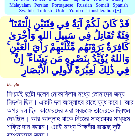
Malayalam
Persian
Portuguese
Russian
Somali
Spanish
Swahili
Turkish
Urdu
Yoruba
Transliteration [+]
قَدْ كَانَ لَكُمْ آيَةٌ فِي فِئَتَيْنِ الْتَقَتَا ۖ
فِئَةٌ تُقَاتِلُ فِي سَبِيلِ اللهِ وَأُخْرَىٰ
كَافِرَةٌ يَرَوْنَهُم مِّثْلَيْهِمْ رَأْيَ الْعَيْنِ ۚ
وَاللهُ يُؤَيِّدُ بِنَصْرِهِ مَن يَشَاءُ ۗ إِنَّ
فِي ذَٰلِكَ لَعِبْرَةً لِّأُولِي الْأَبْصَارِ
Bangla
নিশ্চয়ই দুটো দলের মোকাবিলার মধ্যে তোমাদের জন্য
নিদর্শন ছিল। একটি দল আল্লাহর রাহে যুদ্ধ করে। আর
অপর দল ছিল কাফেরদের এরা স্বচক্ষে তাদেরকে দ্বিগুন
দেখছিল। আর আল্লাহ যাকে নিজের সাহায্যের মাধ্যমে
শক্তি দান করেন। এরই মধ্যে শিক্ষনীয় রয়েছে দৃষ্টি
সম্পন্নদের জন্য।