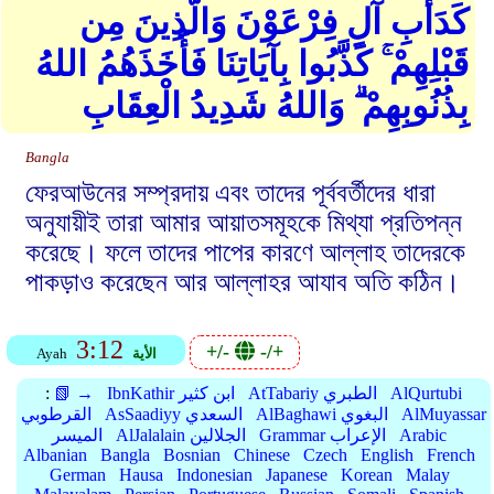
كَدَأْبِ آلِ فِرْعَوْنَ وَالَّذِينَ مِن
قَبْلِهِمْ ۚ كَذَّبُوا بِآيَاتِنَا فَأَخَذَهُمُ اللهُ
بِذُنُوبِهِمْ ۗ وَاللهُ شَدِيدُ الْعِقَابِ
Bangla
ফেরআউনের সম্প্রদায় এবং তাদের পূর্ববর্তীদের ধারা
অনুযায়ীই তারা আমার আয়াতসমূহকে মিথ্যা প্রতিপন্ন
করেছে। ফলে তাদের পাপের কারণে আল্লাহ তাদেরকে
পাকড়াও করেছেন আর আল্লাহর আযাব অতি কঠিন।
3:12
+/-
-/+
الأية
Ayah
AlQurtubi
AtTabariy الطبري
IbnKathir ابن كثير
📗 →
:
AlMuyassar
AlBaghawi البغوي
AsSaadiyy السعدي
القرطوبي
Arabic
Grammar الإعراب
AlJalalain الجلالين
الميسر
Albanian
Bangla
Bosnian
Chinese
Czech
English
French
German
Hausa
Indonesian
Japanese
Korean
Malay