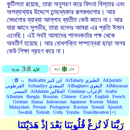
কুটিলতা রয়েছে, তারা অনুসরণ করে ফিৎনা বিস্তার এবং
অপব্যাখ্যার উদ্দেশে তন্মধ্যেকার রূপকগুলোর। আর
সেগুলোর ব্যাখ্যা আল্লাহ ব্যতীত কেউ জানে না। আর
যারা জ্ঞানে সুগভীর, তারা বলেনঃ আমরা এর প্রতি ঈমান
এনেছি। এই সবই আমাদের পালনকর্তার পক্ষ থেকে
অবতীর্ণ হয়েছে। আর বোধশক্তি সম্পন্নেরা ছাড়া অপর
কেউ শিক্ষা গ্রহণ করে না।
3:8
+/-
-/+
الأية
Ayah
AlQurtubi
AtTabariy الطبري
IbnKathir ابن كثير
📗 →
:
AlMuyassar
AlBaghawi البغوي
AsSaadiyy السعدي
القرطوبي
Arabic
Grammar الإعراب
AlJalalain الجلالين
الميسر
Albanian
Bangla
Bosnian
Chinese
Czech
English
French
German
Hausa
Indonesian
Japanese
Korean
Malay
Malayalam
Persian
Portuguese
Russian
Somali
Spanish
Swahili
Turkish
Urdu
Yoruba
Transliteration [+]
رَبَّنَا لَا تُزِغْ قُلُوبَنَا بَعْدَ إِذْ هَدَيْتَنَا