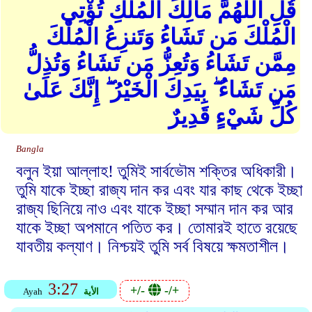
قُلِ اللهُمَّ مَالِكَ الْمُلْكِ تُؤْتِي
الْمُلْكَ مَن تَشَاءُ وَتَنزِعُ الْمُلْكَ
مِمَّن تَشَاءُ وَتُعِزُّ مَن تَشَاءُ وَتُذِلُّ
مَن تَشَاءُ ۖ بِيَدِكَ الْخَيْرُ ۖ إِنَّكَ عَلَىٰ
كُلِّ شَيْءٍ قَدِيرٌ
Bangla
বলুন ইয়া আল্লাহ! তুমিই সার্বভৌম শক্তির অধিকারী।
তুমি যাকে ইচ্ছা রাজ্য দান কর এবং যার কাছ থেকে ইচ্ছা
রাজ্য ছিনিয়ে নাও এবং যাকে ইচ্ছা সম্মান দান কর আর
যাকে ইচ্ছা অপমানে পতিত কর। তোমারই হাতে রয়েছে
যাবতীয় কল্যাণ। নিশ্চয়ই তুমি সর্ব বিষয়ে ক্ষমতাশীল।
3:27
+/-
-/+
الأية
Ayah