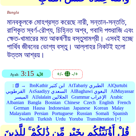
Bangla
মানবকূলকে মোহগ্রস্ত করেছে নারী, সন্তান-সন্ততি,
রাশিকৃত স্বর্ণ-রৌপ্য, চিহ্নিত অশ্ব, গবাদি পশুরাজি এবং
ক্ষেত-খামারের মত আকর্ষণীয় বস্তুসামগ্রী। এসবই হচ্ছে
পার্থিব জীবনের ভোগ্য বস্তু। আল্লাহর নিকটই হলো
উত্তম আশ্রয়।
3:15
+/-
-/+
الأية
Ayah
AlQurtubi
AtTabariy الطبري
IbnKathir ابن كثير
📗 →
:
AlMuyassar
AlBaghawi البغوي
AsSaadiyy السعدي
القرطوبي
Arabic
Grammar الإعراب
AlJalalain الجلالين
الميسر
Albanian
Bangla
Bosnian
Chinese
Czech
English
French
German
Hausa
Indonesian
Japanese
Korean
Malay
Malayalam
Persian
Portuguese
Russian
Somali
Spanish
Swahili
Turkish
Urdu
Yoruba
Transliteration [+]
قُلْ أَؤُنَبِّئُكُم بِخَيْرٍ مِّن ذَٰلِكُمْ ۚ لِلَّذِينَ