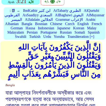
3:21
+/-
-/+
الأية
Ayah
AlQurtubi
AtTabariy الطبري
IbnKathir ابن كثير
📗 →
:
AlMuyassar
AlBaghawi البغوي
AsSaadiyy السعدي
القرطوبي
Arabic
Grammar الإعراب
AlJalalain الجلالين
الميسر
Albanian
Bangla
Bosnian
Chinese
Czech
English
French
German
Hausa
Indonesian
Japanese
Korean
Malay
Malayalam
Persian
Portuguese
Russian
Somali
Spanish
Swahili
Turkish
Urdu
Yoruba
Transliteration [+]
إِنَّ الَّذِينَ يَكْفُرُونَ بِآيَاتِ اللهِ
وَيَقْتُلُونَ النَّبِيِّينَ بِغَيْرِ حَقٍّ
وَيَقْتُلُونَ الَّذِينَ يَأْمُرُونَ بِالْقِسْطِ
مِنَ النَّاسِ فَبَشِّرْهُم بِعَذَابٍ أَلِيمٍ
Bangla
যারা আল্লাহর নিদর্শনাবলীকে অস্বীকার করে এবং
পয়গম্বরগণকে হত্যা করে অন্যায়ভাবে, আর সেসব
লোককে হত্যা করে যারা ন্যায়পরায়ণতার নির্দেশ দেয়