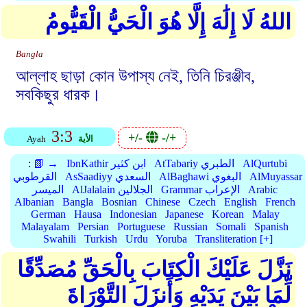
اللهُ لَا إِلَٰهَ إِلَّا هُوَ الْحَيُّ الْقَيُّومُ
Bangla
আল্লাহ ছাড়া কোন উপাস্য নেই, তিনি চিরঞ্জীব,
সবকিছুর ধারক।
3:3
+/-
-/+
الأية
Ayah
AlQurtubi
AtTabariy الطبري
IbnKathir ابن كثير
📗 →
:
AlMuyassar
AlBaghawi البغوي
AsSaadiyy السعدي
القرطوبي
Arabic
Grammar الإعراب
AlJalalain الجلالين
الميسر
Albanian
Bangla
Bosnian
Chinese
Czech
English
French
German
Hausa
Indonesian
Japanese
Korean
Malay
Malayalam
Persian
Portuguese
Russian
Somali
Spanish
Swahili
Turkish
Urdu
Yoruba
Transliteration [+]
نَزَّلَ عَلَيْكَ الْكِتَابَ بِالْحَقِّ مُصَدِّقًا
لِّمَا بَيْنَ يَدَيْهِ وَأَنزَلَ التَّوْرَاةَ