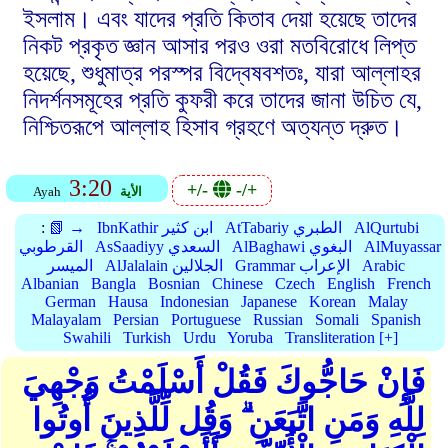
ইসলাম। এবং যাদের প্রতি কিতাব দেয়া হয়েছে তাদের
নিকট প্রকৃত জ্ঞান আসার পরও ওরা মতবিরোধে লিপ্ত
হয়েছে, শুধুমাত্র পরস্পর বিদ্বেষবশতঃ, যারা আল্লাহর
নিদর্শনসমূহের প্রতি কুফরী করে তাদের জানা উচিত যে,
নিশ্চিতরূপে আল্লাহ হিসাব গ্রহণে অত্যন্ত দ্রুত।
3:20
+/-
-/+
الأية
Ayah
AlQurtubi
AtTabariy الطبري
IbnKathir ابن كثير
📗 →
:
AlMuyassar
AlBaghawi البغوي
AsSaadiyy السعدي
القرطوبي
Arabic
Grammar الإعراب
AlJalalain الجلالين
الميسر
Albanian
Bangla
Bosnian
Chinese
Czech
English
French
German
Hausa
Indonesian
Japanese
Korean
Malay
Malayalam
Persian
Portuguese
Russian
Somali
Spanish
Swahili
Turkish
Urdu
Yoruba
Transliteration [+]
فَإِنْ حَاجُّوكَ فَقُلْ أَسْلَمْتُ وَجْهِيَ
لِلَّهِ وَمَنِ اتَّبَعَنِ ۗ وَقُل لِّلَّذِينَ أُوتُوا