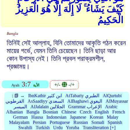
كَيْفَ يَشَاءُ ۚ لَا إِلَٰهَ إِلَّا هُوَ الْعَزِيزُ
الْحَكِيمُ
Bangla
তিনিই সেই আল্লাহ, যিনি তোমাদের আকৃতি গঠন করেন
মায়ের গর্ভে, যেমন তিনি চেয়েছেন। তিনি ছাড়া আর
কোন উপাস্য নেই। তিনি প্রবল পরাক্রমশীল,
প্রজ্ঞাময়।
3:7
+/-
-/+
الأية
Ayah
AlQurtubi
AtTabariy الطبري
IbnKathir ابن كثير
📗 →
:
AlMuyassar
AlBaghawi البغوي
AsSaadiyy السعدي
القرطوبي
Arabic
Grammar الإعراب
AlJalalain الجلالين
الميسر
Albanian
Bangla
Bosnian
Chinese
Czech
English
French
German
Hausa
Indonesian
Japanese
Korean
Malay
Malayalam
Persian
Portuguese
Russian
Somali
Spanish
Swahili
Turkish
Urdu
Yoruba
Transliteration [+]