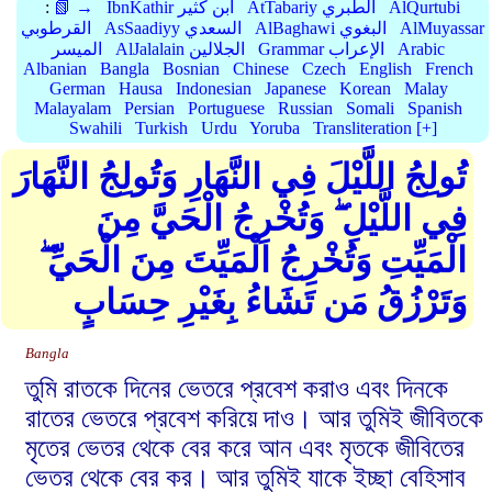
AlQurtubi
AtTabariy الطبري
IbnKathir ابن كثير
📗 →
:
AlMuyassar
AlBaghawi البغوي
AsSaadiyy السعدي
القرطوبي
Arabic
Grammar الإعراب
AlJalalain الجلالين
الميسر
Albanian
Bangla
Bosnian
Chinese
Czech
English
French
German
Hausa
Indonesian
Japanese
Korean
Malay
Malayalam
Persian
Portuguese
Russian
Somali
Spanish
Swahili
Turkish
Urdu
Yoruba
Transliteration [+]
تُولِجُ اللَّيْلَ فِي النَّهَارِ وَتُولِجُ النَّهَارَ
فِي اللَّيْلِ ۖ وَتُخْرِجُ الْحَيَّ مِنَ
الْمَيِّتِ وَتُخْرِجُ الْمَيِّتَ مِنَ الْحَيِّ ۖ
وَتَرْزُقُ مَن تَشَاءُ بِغَيْرِ حِسَابٍ
Bangla
তুমি রাতকে দিনের ভেতরে প্রবেশ করাও এবং দিনকে
রাতের ভেতরে প্রবেশ করিয়ে দাও। আর তুমিই জীবিতকে
মৃতের ভেতর থেকে বের করে আন এবং মৃতকে জীবিতের
ভেতর থেকে বের কর। আর তুমিই যাকে ইচ্ছা বেহিসাব