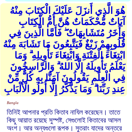
هُوَ الَّذِي أَنزَلَ عَلَيْكَ الْكِتَابَ مِنْهُ
آيَاتٌ مُّحْكَمَاتٌ هُنَّ أُمُّ الْكِتَابِ
وَأُخَرُ مُتَشَابِهَاتٌ ۖ فَأَمَّا الَّذِينَ فِي
قُلُوبِهِمْ زَيْغٌ فَيَتَّبِعُونَ مَا تَشَابَهَ مِنْهُ
ابْتِغَاءَ الْفِتْنَةِ وَابْتِغَاءَ تَأْوِيلِهِ ۗ وَمَا
يَعْلَمُ تَأْوِيلَهُ إِلَّا اللهُ ۗ وَالرَّاسِخُونَ
فِي الْعِلْمِ يَقُولُونَ آمَنَّا بِهِ كُلٌّ مِّنْ
عِندِ رَبِّنَا ۗ وَمَا يَذَّكَّرُ إِلَّا أُولُو الْأَلْبَابِ
Bangla
তিনিই আপনার প্রতি কিতাব নাযিল করেছেন। তাতে
কিছু আয়াত রয়েছে সুস্পষ্ট, সেগুলোই কিতাবের আসল
অংশ। আর অন্যগুলো রূপক। সুতরাং যাদের অন্তরে