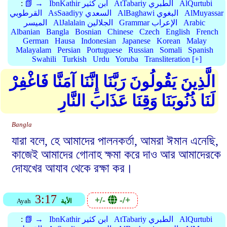
AlQurtubi
AtTabariy الطبري
IbnKathir ابن كثير
📗 →
:
AlMuyassar
AlBaghawi البغوي
AsSaadiyy السعدي
القرطوبي
Arabic
Grammar الإعراب
AlJalalain الجلالين
الميسر
Albanian
Bangla
Bosnian
Chinese
Czech
English
French
German
Hausa
Indonesian
Japanese
Korean
Malay
Malayalam
Persian
Portuguese
Russian
Somali
Spanish
Swahili
Turkish
Urdu
Yoruba
Transliteration [+]
الَّذِينَ يَقُولُونَ رَبَّنَا إِنَّنَا آمَنَّا فَاغْفِرْ
لَنَا ذُنُوبَنَا وَقِنَا عَذَابَ النَّارِ
Bangla
যারা বলে, হে আমাদের পালনকর্তা, আমরা ঈমান এনেছি,
কাজেই আমাদের গোনাহ ক্ষমা করে দাও আর আমাদেরকে
দোযখের আযাব থেকে রক্ষা কর।
3:17
+/-
-/+
الأية
Ayah
AlQurtubi
AtTabariy الطبري
IbnKathir ابن كثير
📗 →
: