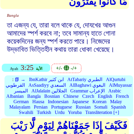
مَّا كَانُوا يَفْتَرُونَ
Bangla
তা এজন্য যে, তারা বলে থাকে যে, দোযখের আগুন
আমাদের স্পর্শ করবে না; তবে সামান্য হাতে গোনা
কয়েকদিনের জন্য স্পর্শ করতে পারে। নিজেদের
উদ্ভাবিত ভিত্তিহীন কথায় তারা ধোকা খেয়েছে।
3:25
+/-
-/+
الأية
Ayah
AlQurtubi
AtTabariy الطبري
IbnKathir ابن كثير
📗 →
:
AlMuyassar
AlBaghawi البغوي
AsSaadiyy السعدي
القرطوبي
Arabic
Grammar الإعراب
AlJalalain الجلالين
الميسر
Albanian
Bangla
Bosnian
Chinese
Czech
English
French
German
Hausa
Indonesian
Japanese
Korean
Malay
Malayalam
Persian
Portuguese
Russian
Somali
Spanish
Swahili
Turkish
Urdu
Yoruba
Transliteration [+]
فَكَيْفَ إِذَا جَمَعْنَاهُمْ لِيَوْمٍ لَّا رَيْبَ