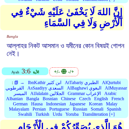
إِنَّ اللهَ لَا يَخْفَىٰ عَلَيْهِ شَيْءٌ فِي
الْأَرْضِ وَلَا فِي السَّمَاءِ
Bangla
আল্লাহর নিকট আসমান ও যমীনের কোন বিষয়ই গোপন
নেই।
3:6
+/-
-/+
الأية
Ayah
AlQurtubi
AtTabariy الطبري
IbnKathir ابن كثير
📗 →
:
AlMuyassar
AlBaghawi البغوي
AsSaadiyy السعدي
القرطوبي
Arabic
Grammar الإعراب
AlJalalain الجلالين
الميسر
Albanian
Bangla
Bosnian
Chinese
Czech
English
French
German
Hausa
Indonesian
Japanese
Korean
Malay
Malayalam
Persian
Portuguese
Russian
Somali
Spanish
Swahili
Turkish
Urdu
Yoruba
Transliteration [+]
هُوَ الَّذِي يُصَوِّرُكُمْ فِي الْأَرْحَامِ