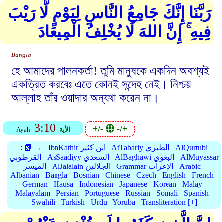
رَبَّنَا إِنَّكَ جَامِعُ النَّاسِ لِيَوْمٍ لَّا رَيْبَ
فِيهِ ۚ إِنَّ اللهَ لَا يُخْلِفُ الْمِيعَادَ
Bangla
হে আমাদের পালনকর্তা! তুমি মানুষকে একদিন অবশ্যই
একত্রিত করবেঃ এতে কোনই সন্দেহ নেই। নিশ্চয়
আল্লাহ তাঁর ওয়াদার অন্যথা করেন না।
3:10
+/-
-/+
الأية
Ayah
AlQurtubi
AtTabariy الطبري
IbnKathir ابن كثير
📗 →
:
AlMuyassar
AlBaghawi البغوي
AsSaadiyy السعدي
القرطوبي
Arabic
Grammar الإعراب
AlJalalain الجلالين
الميسر
Albanian
Bangla
Bosnian
Chinese
Czech
English
French
German
Hausa
Indonesian
Japanese
Korean
Malay
Malayalam
Persian
Portuguese
Russian
Somali
Spanish
Swahili
Turkish
Urdu
Yoruba
Transliteration [+]