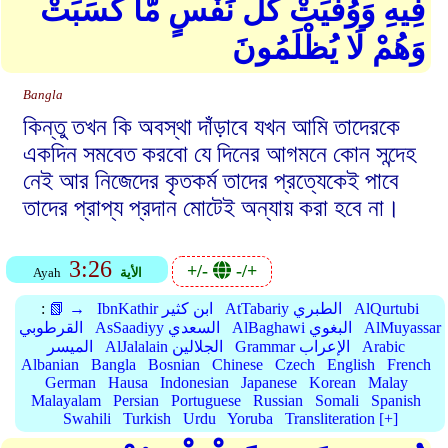
فِيهِ وَوُفِّيَتْ كُلُّ نَفْسٍ مَّا كَسَبَتْ
وَهُمْ لَا يُظْلَمُونَ
Bangla
কিন্তু তখন কি অবস্থা দাঁড়াবে যখন আমি তাদেরকে
একদিন সমবেত করবো যে দিনের আগমনে কোন সন্দেহ
নেই আর নিজেদের কৃতকর্ম তাদের প্রত্যেকেই পাবে
তাদের প্রাপ্য প্রদান মোটেই অন্যায় করা হবে না।
3:26
+/-
-/+
الأية
Ayah
AlQurtubi
AtTabariy الطبري
IbnKathir ابن كثير
📗 →
:
AlMuyassar
AlBaghawi البغوي
AsSaadiyy السعدي
القرطوبي
Arabic
Grammar الإعراب
AlJalalain الجلالين
الميسر
Albanian
Bangla
Bosnian
Chinese
Czech
English
French
German
Hausa
Indonesian
Japanese
Korean
Malay
Malayalam
Persian
Portuguese
Russian
Somali
Spanish
Swahili
Turkish
Urdu
Yoruba
Transliteration [+]