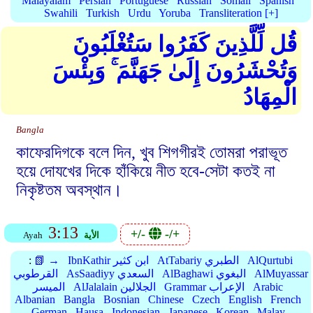
Malayalam
Persian
Portuguese
Russian
Somali
Spanish
Swahili
Turkish
Urdu
Yoruba
Transliteration [+]
قُل لِّلَّذِينَ كَفَرُوا سَتُغْلَبُونَ
وَتُحْشَرُونَ إِلَىٰ جَهَنَّمَ ۚ وَبِئْسَ
الْمِهَادُ
Bangla
কাফেরদিগকে বলে দিন, খুব শিগগীরই তোমরা পরাভূত
হয়ে দোযখের দিকে হাঁকিয়ে নীত হবে-সেটা কতই না
নিকৃষ্টতম অবস্থান।
3:13
+/-
-/+
الأية
Ayah
AlQurtubi
AtTabariy الطبري
IbnKathir ابن كثير
📗 →
:
AlMuyassar
AlBaghawi البغوي
AsSaadiyy السعدي
القرطوبي
Arabic
Grammar الإعراب
AlJalalain الجلالين
الميسر
Albanian
Bangla
Bosnian
Chinese
Czech
English
French
German
Hausa
Indonesian
Japanese
Korean
Malay