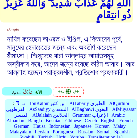
اللهِ لَهُمْ عَذَابٌ شَدِيدٌ ۗ وَاللهُ عَزِيزٌ
ذُو انتِقَامٍ
Bangla
নাযিল করেছেন তাওরত ও ইঞ্জিল, এ কিতাবের পূর্বে,
মানুষের হেদায়েতের জন্যে এবং অবতীর্ণ করেছেন
মীমাংসা। নিঃসন্দেহে যারা আল্লাহর আয়াতসমূহ
অস্বীকার করে, তাদের জন্যে রয়েছে কঠিন আযাব। আর
আল্লাহ হচ্ছেন পরাক্রমশীল, প্রতিশোধ গ্রহণকারী।
3:5
+/-
-/+
الأية
Ayah
AlQurtubi
AtTabariy الطبري
IbnKathir ابن كثير
📗 →
:
AlMuyassar
AlBaghawi البغوي
AsSaadiyy السعدي
القرطوبي
Arabic
Grammar الإعراب
AlJalalain الجلالين
الميسر
Albanian
Bangla
Bosnian
Chinese
Czech
English
French
German
Hausa
Indonesian
Japanese
Korean
Malay
Malayalam
Persian
Portuguese
Russian
Somali
Spanish
Swahili
Turkish
Urdu
Yoruba
Transliteration [+]