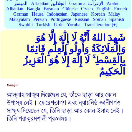
Arabic
Grammar الإعراب
AlJalalain الجلالين
الميسر
Albanian
Bangla
Bosnian
Chinese
Czech
English
French
German
Hausa
Indonesian
Japanese
Korean
Malay
Malayalam
Persian
Portuguese
Russian
Somali
Spanish
Swahili
Turkish
Urdu
Yoruba
Transliteration [+]
شَهِدَ اللهُ أَنَّهُ لَا إِلَٰهَ إِلَّا هُوَ
وَالْمَلَائِكَةُ وَأُولُو الْعِلْمِ قَائِمًا
بِالْقِسْطِ ۚ لَا إِلَٰهَ إِلَّا هُوَ الْعَزِيزُ
الْحَكِيمُ
Bangla
আল্লাহ সাক্ষ্য দিয়েছেন যে, তাঁকে ছাড়া আর কোন
উপাস্য নেই। ফেরেশতাগণ এবং ন্যায়নিষ্ঠ জ্ঞানীগণও
সাক্ষ্য দিয়েছেন যে, তিনি ছাড়া আর কোন ইলাহ নেই।
তিনি পরাক্রমশালী প্রজ্ঞাময়।