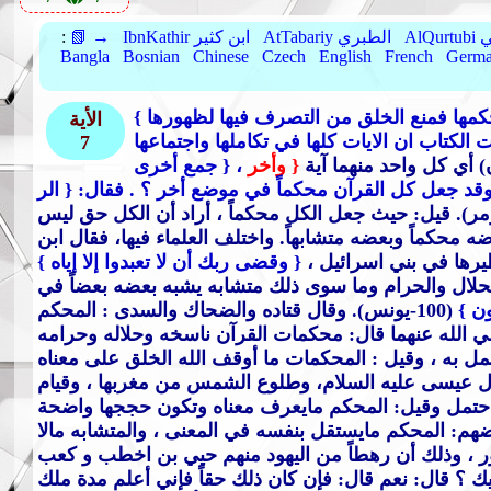
بي
AtTabariy الطبري
IbnKathir ابن كثير
📗 →
:
Bangla
Bosnian
Chinese
Czech
English
French
Germ
كمها فمنع الخلق من التصرف فيها لظهورها
الأية
 الكتاب ان الايات كلها في تكاملها واجتماعها
7
{ وأخر
، { جمع أخرى
 وقد جعل كل القرآن محكماً في موضع أخر ؟ . فقال:
{ الر
الزمر). قيل: حيث جعل الكل محكماً ، أراد أن الكل حق ليس
محكماً وبعضه متشابهاً. واختلف العلماء فيها، فقال ابن
{ وقضى ربك أن لا تعبدوا إلا إياه }
 الحلال والحرام وما سوى ذلك متشابه يشبه بعضه بعضاً في
ن }
(100-يونس). وقال قتاده والضحاك والسدى : المحكم
ي الله عنهما قال: محكمات القرآن ناسخه وحلاله وحرامه
ل به ، وقيل : المحكمات ما أوقف الله الخلق على معناه
زول عيسى عليه السلام، وطلوع الشمس من مغربها ، وقيام
 ما احتمل وقيل: المحكم مايعرف معناه وتكون حججها واضحة
بعضهم: المحكم مايستقل بنفسه في المعنى ، والمتشابه مالا
ور ، وذلك أن رهطاً من اليهود منهم حيي بن اخطب و كعب
يك ؟ قال: نعم قال: فإن كان ذلك حقاً فإني أعلم مدة ملك