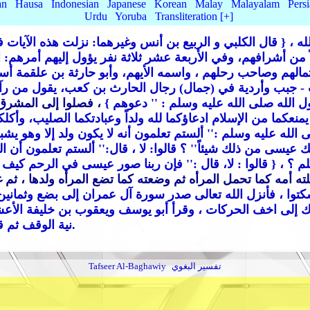
an
Hausa
Indonesian
Japanese
Korean
Malay
Malayalam
Pers
Urdu
Yoruba
Transliteration [+]
لله
، { قال الكلبي و الربيع بن أنس وغيرهما: نزلت هذه الآيات 
من أشرافهم، وفي الأربعة عشر ثلاثة نفر يؤول إليهم أمرهم: 
: ثمالهم وصاحب رحلهم ، واسمه الأيهم، وأبو حارثة بن علقمة
- جبب وأردية في (جمال) رجال الحارث بن كعب، يقول من رآهم :
 الله صلى الله عليه وسلم :
'' دعوهم }
، فصلوا إلى المشرق 
 يمنعكما من الإسلام ادعاؤكما لله ولداً وعبادتكما الصليب، وأكلك
 الله عليه وسلم :
'' ألستم تعلمون أنه لا يكون ولد إلا وهو يشب
لك عيسى من ذلك شيئاً
'' ؟ قالوا: لا ، قال:
'' ألستم تعلمون أن 
لم ؟
، { قالوا : لا، قال :
'' فإن ربنا صور عيسى في الرحم كيف شا
ته أمه كما تحمل المرأه ثم وضعته كما تضع المرأه ولدها ، 
كتوا ، فأنزل الله تعالى صدر سورة آل عمران إلى بضع وثمانين 
 حرك إلى اخف الحركات ، وقرأ أبو يوسف ويعقوب بن خليفة الأ
نية الوقف ثم قطع الهمزة للابتداء وأجراه على لغة من يقطع ألف الوصل.
تفسير البغوي
Tafseer Al-Baghawiy