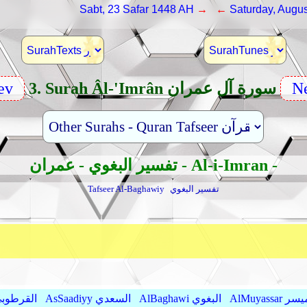
Sabt, 23 Safar 1448 AH
→ ←
Saturday, Augus
Ne
3. Surah Âl-'Imrân سورة آل عمران
ev
تفسير البغوي - عمران - Al-i-Imran -
تفسير البغوي
Tafseer Al-Baghawiy
AlMu الميسر
AlBaghawi البغوي
AsSaadiyy السعدي
AlQurtubi القرطو