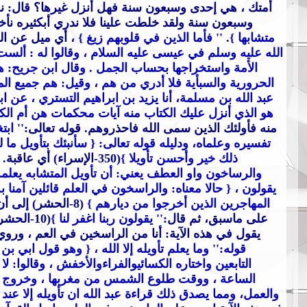
أمتك ، هي إحدى وسبعون سنة فهل أنزل غيرها؟ قال: نعم
وسبعون سنة ولقد خلطت علينا فلا ندري أبكثيره نأخذ 
متشابها }
.
'' فأما الذين في قلوبهم زيغ }
، أي ميل عن ا
الله عليه وسلم في عيسى عليه السلام ، وقالوا له : ألست ت
الأمة واستخراجها بحساب الجمل . وقال ابن جريح: هم 
الحرورية والسبأية فلا أدري من هم ، وقيل: هم جميع المبت
عبد الله بن مسلمة، أنا يزيد بن ابراهيم التستري ، عن 
هو الذي أنزل عليك الكتاب منه آيات محكمات هن أم الك
منه فأولئك الذين سمى الله فاحذروهم. قوله تعالى:
'' ابت
تفسيره وعلماه، ودليله قوله تعالى:
{ سأنبئك بتأويل ما 
ذلك خير وأحسن تأويلا }
(350-الإسراء) أي عاقبة. قوله تعالى :
والرساخون واو العطف يعني: أن تأويل المتشابه يعلم
يقولون
، { حالا معناه: والراسخون في العلم قائلين آمنا به
المهاجرين الذين أخرجوا من ديارهم }
(8-الحشر) إلى أن قال }
على ماسبق، ثم قال:
'' يقولون ربنا اغفر لنا }
(10-الح
يقول في هذه الآية: أنا من الراسخين في العم ، وروي
قوله:
'' وما يعلم تأويله إلا الله ،
{ وهو قول ابي بن 
التابعين واختاره الكسائيوالفراءوالأخفش ، وقالوا: لا
الساعة ، ووقت طلوع الشمس من مغربها ، وخروج الدج
والعمل، ومما يصدق ذلك قراءة عبد الله ان تأويله إلا عن