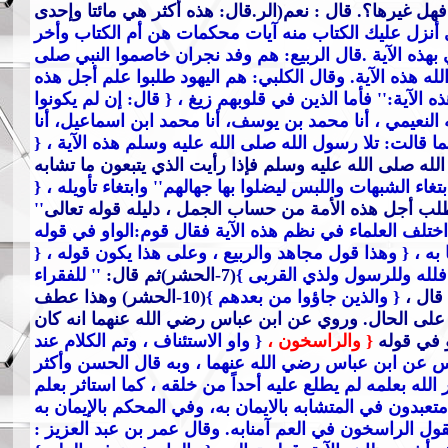
 غيرها؟. قال : نعم(الر.قال: هذه أكثر هي مائتا وإحدى
ي أنزل عليك الكتاب منه آيات محكمات هن أم الكتاب وأخر
 بهذه الآية .قال الربيع: هم وفد نجران خاصموا النبي صلى
له هذه الآية. وقال الكلبي: هم اليهود طلبوا علم أجل هذه
 الآية:
'' فأما الذين في قلوبهم زيغ
، { قال: إن لم يكونوا
ه النعيمي ، أنا محمد بن يوسف، أنا محمد ابن اسماعيل، أنا
ا قالت: تلا رسول الله صلى الله عليه وسلم هذه الآية
، {
الله صلى الله عليه وسلم فإذا رأيت الذي يتبعون ما تشابه
تغاء الشبهات واللبس ليضلوا بها جهالهم
'' وابتغاء تأويله
، {
''
 اختلف العلماء في نظم هذه الآية فقال قوم:الواو في قوله
 به ،
{ وهذا قول مجاهد والربيع ، وعلى هذا يكون قوله
، {
 فلله وللرسول ولذي القربى }
(7-الحشر)ثم قال:
'' للفقراء
{ والذين جاؤوا من بعدهم }
(10-الحشر) وهذا عطف
لين على الحال. وروي عن ابن عباس رضي الله عنهما انه كان
و في قوله
{ والراسخون ،
{ واو الاستئناف ، وتم الكلام عند
س عن ابن عباس رضي الله عنهما ، وبه قال الحسن وأكثر
ر الله بعلمه لم يطلع عليه أحداً من خلقه ، كما استاثر بعلم
دون في المتشابه بالايمان به، وفي المحكم بالإيمان به
قول الراسخون في العم آمنابه. وقال عمر بن عبد العزيز :