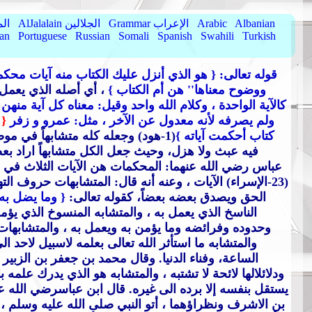
Albanian
Arabic
Grammar الإعراب
AlJalalain الجلالين
yassar
ian
Portuguese
Russian
Somali
Spanish
Swahili
Turkish
{ قوله تعالى:
{ هو الذي أنزل عليك الكتاب منه آيات محك
ووضوح معناها
'' هن أم الكتاب }
، أي أصله الذي يعمل ع
كالآية الواحدة ، وكلام الله واحد وقيل: معناه كل آية منهن
ولم يصرفه لأنه معدول عن الآخر ، مثل: عمرو و زفر
{ 
كتاب أحكمت آياته }
(1-هود) وجعله كله متشابهاً في موضع آخر فقال :
فيه عبث ولا هزل، وحيث جعل الكل متشابهاً اراد بع
عباس رضي الله عنهما: المحكمات هن الآيات الثلاث في ص
(23-الإسراء) الآيات ، وعنه أنه قال: المتشابهات حروف
الحق ويصدق بعضه بعضاً، كقوله تعالى:
{ وما يضل به إ
الناسخ الذي يعمل به ، والمتشابه المنسوخ الذي ي
وحدوده وفرائضه وما يؤمن به ويعمل به ، والمتشابهات
والمتشابه ما استأثر الله تعالى بعلمه لاسبيل لاح
الساعة، وفناء الدنيا. وقال محمد بن جعفر بن الزبي
ودلائلالها لائحة لا تشتبه ، والمتشابه هو الذي يدرك علم
يستقل بنفسه إلا برده الى غيره. قال ابن عباسرضي الله 
بن الاشرف ونظراؤهما ، أتو النبي صلى الله عليه وسلم ، ف