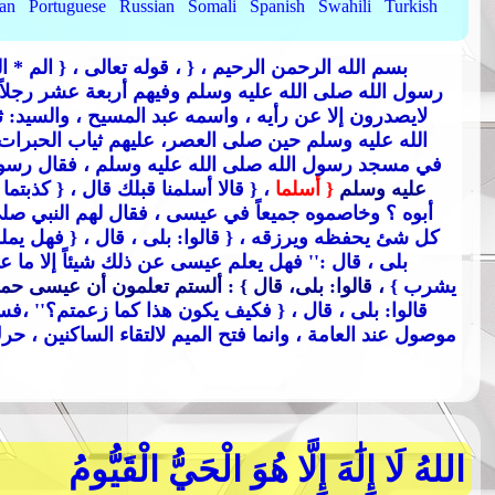
ian
Portuguese
Russian
Somali
Spanish
Swahili
Turkish
{ بسم الله الرحمن الرحيم
، { ، قوله تعالى
، { الم * ا
رسول الله صلى الله عليه وسلم وفيهم أربعة عشر رجلاً 
لايصدرون إلا عن رأيه ، واسمه عبد المسيح ، والسيد
الله عليه وسلم حين صلى العصر، عليهم ثياب الحبرات 
في مسجد رسول الله صلى الله عليه وسلم ، فقال رسول
عليه وسلم
{ أسلما
، { قالا أسلمنا قبلك قال
، { كذبتما
أبوه ؟ وخاصموه جميعاً في عيسى ، فقال لهم النبي صلى
كل شئ يحفظه ويرزقه
، { قالوا: بلى ، قال
، { فهل يم
بلى ، قال :
'' فهل يعلم عيسى عن ذلك شيئاً إلا ما ع
يشرب }
، قالوا: بلى، قال }
: ألستم تعلمون أن عيسى حمل
قالوا: بلى ، قال
، { فكيف يكون هذا كما زعمتم؟
'' ،فس
موصول عند العامة ، وانما فتح الميم لالتقاء الساكنين ،
اللهُ لَا إِلَٰهَ إِلَّا هُوَ الْحَيُّ الْقَيُّومُ