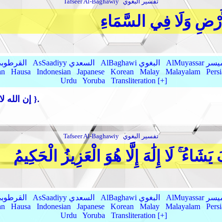
تفسير البغوي
Tafseer Al-Baghawiy
أَرْضِ وَلَا فِي السَّمَاءِ
AlMu الميسر
AlBaghawi البغوي
AsSaadiyy السعدي
AlQurtubi القرطو
an
Hausa
Indonesian
Japanese
Korean
Malay
Malayalam
Pers
Urdu
Yoruba
Transliteration [+]
.
{ إن الله لا يخفى عليه شيء في الأرض ولا في السماء }
تفسير البغوي
Tafseer Al-Baghawiy
َاءُ ۚ لَا إِلَٰهَ إِلَّا هُوَ الْعَزِيزُ الْحَكِيمُ
AlMu الميسر
AlBaghawi البغوي
AsSaadiyy السعدي
AlQurtubi القرطو
an
Hausa
Indonesian
Japanese
Korean
Malay
Malayalam
Pers
Urdu
Yoruba
Transliteration [+]