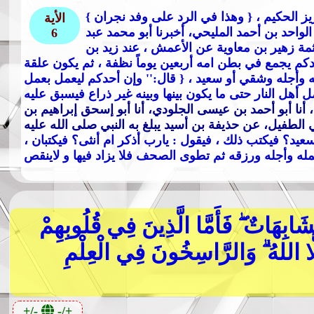
عزيز الحكيم ،
{ وهذا في الرد على وفد نجران
الأية
لواحد بن أحمد المليحي، أخبرنا أبو محمد عبد
6
خيثمة زهير بن معاوية عن الأعمش ، عند زيد بن
دكم يجمع في بطن امه أربعين يوماً نظفة ، ثم يكون علقة
له وأجله وشقي أو سعيد
، { قال:
'' وإن أحدكم ليعمل بعمل
 أهل النار حتى ما يكون بينها وبينه غير ذراع فيسبق عليه
 أنا أبو أحمد بن عيسى الجلودي، أنا أبو إسحق إبراهيم بن
 الطفيل، عن حذيفة بن أسيد يبلغ به النبي صلى الله عليه
يد؟ فيكتب ذلك ، فيقول : يارب أذكر ام أنثى؟ فيكتبان ،
َابِهَاتٌ ۖ فَأَمَّا الَّذِينَ فِي قُلُوبِهِمْ
هُ إِلَّا اللهُ ۗ وَالرَّاسِخُونَ فِي الْعِلْمِ
+/-
-/+