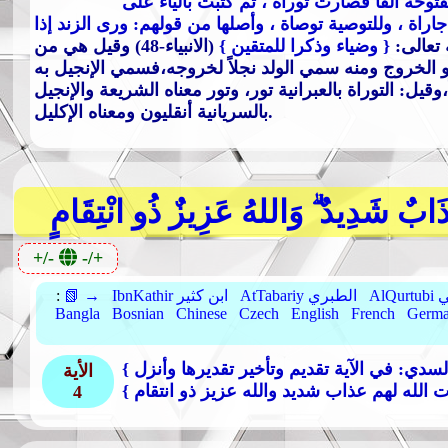
وحة ألفاً فصارت توراة ، ثم كتبت بالياء على
اراة ، وللتوصية توصاة ، وأصلها من قولهم: ورى الزند إذا
{ وضياء وذكرا للمتقين }
(الانبياء-48) وقيل هي من
و الخروج ومنه سمي الولد نجلاً لخروجه،فسمي الإنجيل به
يل: التوراة بالعبرانية تور، وتور معناه الشريعة والإنجيل
بالسريانية أنقليون ومعناه الإكليل.
ذَابٌ شَدِيدٌ ۗ وَاللهُ عَزِيزٌ ذُو انْتِقَامٍ
+/-
-/+
بي
AtTabariy الطبري
IbnKathir ابن كثير
📗 →
:
Bangla
Bosnian
Chinese
Czech
English
French
Germ
لسدي: في الآية تقديم وتأخير تقديرها وأنزل
الأية
ات الله لهم عذاب شديد والله عزيز ذو انتقام }
4