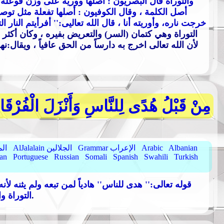
والتوراة قال البصريون : أصلها وورية على وزن فوعلة ،
أصل الكلمة ، وقال الكوفيون : أصلها تفعلة مثل توصية
خرجت ناره، وأوريته أنا ، قال الله تعاليى:
'' أفرأيتم النار ا
التوراة وهي كتمان (السر) والتعريض بفيره ، وكان أكثر
لأن الله تعالى اخرج به دارساً من الحق عافياً ، ويقال:ن
مِنْ قَبْلُ هُدًى لِلنَّاسِ وَأَنْزَلَ الْفُرْقَان
Albanian
Arabic
Grammar الإعراب
AlJalalain الجلالين
yassar
ian
Portuguese
Russian
Somali
Spanish
Swahili
Turkish
{ قوله تعالى:
'' هدى للناس
'' هادياً لمن تبعه ولم يثنه ل
.
التوراة و