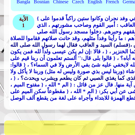
Bangla
Bosnian
Chinese
Czech
English
French
Germ
في وفد نجران وكانوا ستين راكباً قدموا على
الأية
العاقب : أمير القوم وصاحب مشورتهم ، الذي
1
 أسقفهم وحبرهم. دخلوا مسجد رسول الله صلى
 ما رأينا وفداً مثلهم، وقد حانت صلاتهم فقاموا للصلاة
،(فسلم) السيد و العاقب فقال لهما رسول الله صلى الله
ما الخنزير
، { ، قالا :إن لم يكن عيسى ولداً لله فمن يكون
ه أباه؟
، { قالوا بلى قال:
'' ألستم تعلمون أن ربنا قيم على
الله لايخفي عليه شئ بفي الأرض ولا في السماء؟
، { قالوا:
ء (وربنا ليس بذي صورة وليس له مثل) وربنا لا يأكل ولا
ثم غذى كما يغذي الصبي ثم كان يطعم ويشرب ويحدث؟
، { ،
آية منها. فال عز من قائل :
{ الم * الله
، { مفتوح الميم ،
عشى عن أبي بكر:
{ الم * الله
، { مقطوعاً سكن الميم على