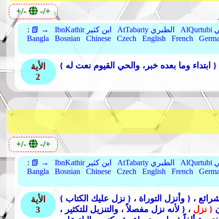
+/-
-/+
بي
AtTabariy الطبري
IbnKathir ابن كثير
📗 →
:
Bangla
Bosnian
Chinese
Czech
English
French
Germ
الأية
2
+/-
-/+
بي
AtTabariy الطبري
IbnKathir ابن كثير
📗 →
:
Bangla
Bosnian
Chinese
Czech
English
French
Germ
شرائع ،
{ وأنزل التوراة
{ نزل عليك الكتاب }
الأية
ن
{ نزل
، { لأنه نزل مفصلاً ، والتنزيل للتكثير ،
3