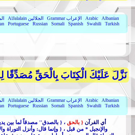
Albanian
Arabic
Grammar الإعراب
AlJalalain الجلالين
yassar
ian
Portuguese
Russian
Somali
Spanish
Swahili
Turkish
نَزَّلَ عَلَيْكَ الْكِتَابَ بِالْحَقِّ مُصَدِّقًا لِمَا
Albanian
Arabic
Grammar الإعراب
AlJalalain الجلالين
yassar
ian
Portuguese
Russian
Somali
Spanish
Swahili
Turkish
، أي القرآن
{ بالحق
، { بالصدق
'' مصدقاً لما بين يد
والإنجيل * من قبل ،
{ وإنما قال: وأنزل التوراة وا