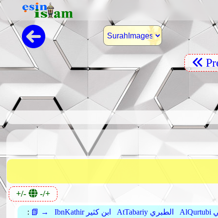
Pr
+/-
-/+
بي
AtTabariy الطبري
IbnKathir ابن كثير
📗 →
: