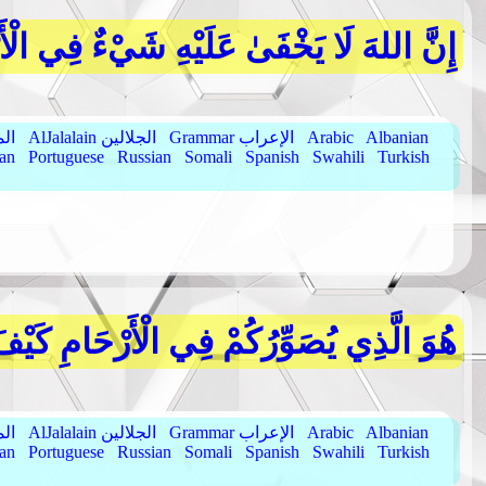
إِنَّ اللهَ لَا يَخْفَىٰ عَلَيْهِ شَيْءٌ فِي الْ
Albanian
Arabic
Grammar الإعراب
AlJalalain الجلالين
yassar
ian
Portuguese
Russian
Somali
Spanish
Swahili
Turkish
هُوَ الَّذِي يُصَوِّرُكُمْ فِي الْأَرْحَامِ كَيْفَ يَش
Albanian
Arabic
Grammar الإعراب
AlJalalain الجلالين
yassar
ian
Portuguese
Russian
Somali
Spanish
Swahili
Turkish