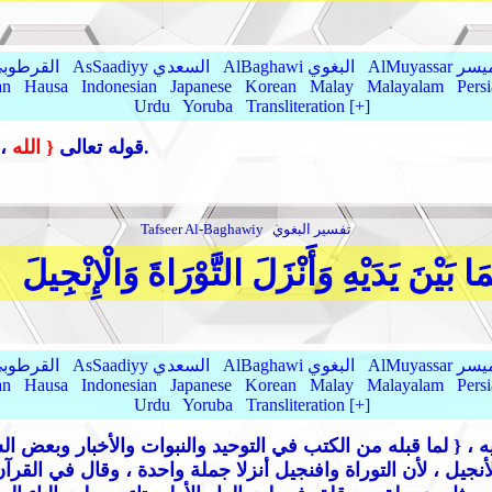
AlMu الميسر
AlBaghawi البغوي
AsSaadiyy السعدي
AlQurtubi القرطو
an
Hausa
Indonesian
Japanese
Korean
Malay
Malayalam
Pers
Urdu
Yoruba
Transliteration [+]
، { ابتداء وما بعده خبر، والحي القيوم نعت له.
{ قوله تعالى
{ الله
تفسير البغوي
Tafseer Al-Baghawiy
 بَيْنَ يَدَيْهِ وَأَنْزَلَ التَّوْرَاةَ وَالْإِنْجِيلَ
AlMu الميسر
AlBaghawi البغوي
AsSaadiyy السعدي
AlQurtubi القرطو
an
Hausa
Indonesian
Japanese
Korean
Malay
Malayalam
Pers
Urdu
Yoruba
Transliteration [+]
يه
، { لما قبله من الكتب في التوحيد والنبوات والأخبار وبعض ال
لأنجيل ، لأن التوراة وافنجيل أنزلا جملة واحدة ، وقال في القرآ