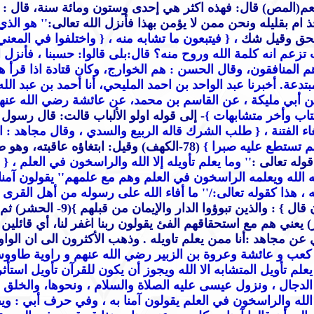
(المص) قال: فهذه اكثر هي إحدى وستون ومائة سنة، قال : فهل
ام بقليله ونحن ممن لا يؤمن بهذا فأنزل الله تعالى:
'' هو الذ
لحق وقيل شك
، { فيتبعون ما تشابه منه ،
{ واختلفوا في المعني
زعم انه كلمة الله وروح منه؟ قال:بلى قالوا: حسبنا ، فأنزل ال
المنافقون، وقال الحسن : هم الخوارج، وكان قتادة اذا قرأ هذه
دعة. أخبرنا عبد الواحد بن احمد المليحي، أنا أحمد بن عبد الل
ابن أبي مليكة ، عن القاسم بن محمد، عن عائشة رضي الله عنهم
تاب وأخر متشابهات }
- إلى قوله اولو الألباب قالت: قال رسول 
غاء الفتنة
، { طلب الشرك قاله الربيع والسدي ، وقال مجاهد : اب
لم تستطع عليه صبرا }
(78-الكهف) وقيل: ابتغاؤه عاقبته، وهو طلب أجل هذه الأمة من حساب الجمل ، دليله قوله تعالى
'' وما يعلم تأويله إلا الله والراسخون في العلم
، {
ه الله ويعلمه الراسخون في العلم وهم مع علمهم
'' يقولون آمنا
 ، هذا كقوله تعالى:/
'' ما أفاء الله على رسوله من أهل القرى
: والذين تبوؤوا الدار والإيمان من قبلهم }
(9- الحشر) ثم قال ،
شر) يعني هم مع استحقاقهم الفئ يقولون ربنا اغفر لنا، أي قائ
 عن مجاهد :أنا ممن يعلم تاويله . وذهب الأكثرون الى ان الوا
كعب و عائشة وعروة بن الزبير رضي الله عنهم و راوية طاوو
 يعلم تأويل المتشابه الا الله ويجوز أن يكون للقرآن تأويل استأث
ال ، ونزول عيسى عليه الصلاة والسلام ، ونحوها، والخلق متعب
د الله والراسخون في العلم يقولون آمنا به ، وفي حرف أبي : وي