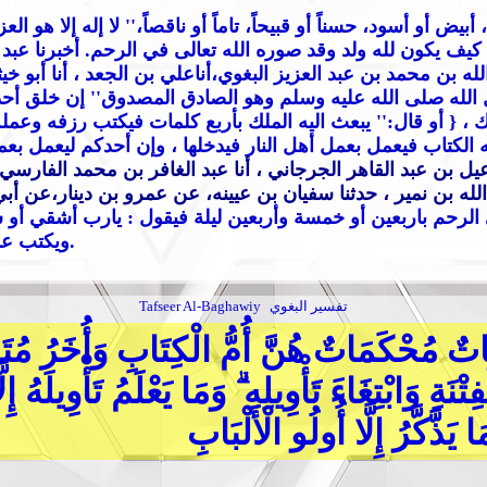
، أبيض أو أسود، حسناً أو قبيحاً، تاماً أو ناقصاً،
'' لا إله إلا هو ال
كيف يكون لله ولد وقد صوره الله تعالى في الرحم. أخبرنا عبد ا
لله بن محمد بن عبد العزيز البغوي،أناعلي بن الجعد ، أنا أبو 
الله صلى الله عليه وسلم وهو الصادق المصدوق
'' إن خلق أح
لك
، { أو قال:
'' يبعث اليه الملك بأربع كلمات فيكتب رزفه وعم
 الكتاب فيعمل بعمل أهل النار فيدخلها ، وإن أحدكم ليعمل بعمل
عيل بن عبد القاهر الجرجاني ، أنا عبد الغافر بن محمد الفارسي،
لله بن نمير ، حدثنا سفيان بن عيينه، عن عمرو بن دينار،عن أبي
لرحم باربعين أو خمسة وأربعين ليلة فيقول : يارب أشقي أو سع
ويكتب عمله وأجله ورزقه ثم تطوى الصحف فلا يزاد فيها و لاينقص.
تفسير البغوي
Tafseer Al-Baghawiy
َاتٌ مُحْكَمَاتٌ هُنَّ أُمُّ الْكِتَابِ وَأُخَرُ مُتَش
فِتْنَةِ وَابْتِغَاءَ تَأْوِيلِهِ ۗ وَمَا يَعْلَمُ تَأْوِيلَ
يَذَّكَّرُ إِلَّا أُولُو الْأَلْبَابِ