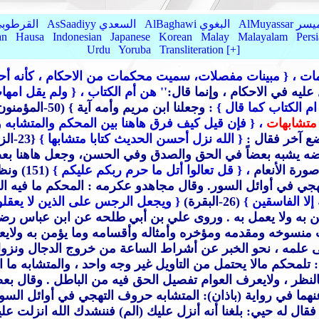
AlMu الميسر
AlBaghawi البغوي
AsSaadiyy السعدي
AlQurtubi القرطو
an
Hausa
Indonesian
Japanese
Korean
Malay
Malayalam
Pers
Urdu
Yoruba
Transliteration [+]
مات
، { مبينات مفصلات، سميت محكمات من الاحكام ، كأنه أح
ليه في الاحكام ، وإنما قال:
'' هن أم الكتاب ،
{ ولم يقل امهات
 ام الكتاب كما قال }
: وجعلنا ابن مريم وأمه آية }
(50-المؤمنون) أي كل واحد منهما آية
متشابهات
، { فإن قيل كيف فرق هاهنا بين المحكم والمتشابه
{ الله نزل أحسن الحديث كتابا متشابها }
{23-
ضه يشبه بعضاً في الحق والصدق وفي الحسن، وجعل هاهنا بعضه 
ورة الأنعام
، { قل تعالوا أتل ما حرم ربكم عليكم }
(151) ونظيرها في بني اسرائيل ،
 التهجي في أوائل السور. وقال مجاهدو عكرمه : المحكم ما فيه
لا الفاسقين }
(26-البقرة)
{ ويجعل الرجس على الذين لا يعقلو
ؤمن به ولا يعمل به . وروى علي بن أبي طلحه عن ابن عباس رض
 منسوخه ومقدمه ومؤخره وأمثاله وأقسامه وما يؤمن به ولايعم
د الى علمه ، نحو الخبر عن أشراط الساعة من خروج الدجال ون
ر : تلمحكم مالا يحتمل من التاويل غير وجه واحد ، والمتشابه
ه بالنظر ، ولايعرف العوام تفصيل الحق فيه من الباطل . وقال 
عنهما في رواية (باذان): المتشابه حروف التهجي في أوائل الس
قال له حيي: بلغنا أنه أنزل عليك (الم) فننشدك الله انزلت عل