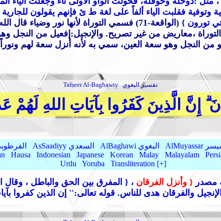
 مثل :دوحلة وحوقلة، فحولت الواو الأولى تاء وجعلت الياء المفت
 وتوفية فقلبت الياء ألفاً على لغة ط ئ فإنهم يقولون للجارية ج
لتي تورون }
(الواقعة-71) فسمي التوراة لأنها نور وضياء قال الله تعالى:
 التوراة ،معاريض من غير تصريح. والإنجيل:إفعيل من النجل وه
هو من النجل وهو سعة العين، سمي به لأنه أنزل سعة لهم ونوراً،وق
تفسير البغوي
Tafseer Al-Baghawiy
َ ۗ إِنَّ الَّذِينَ كَفَرُوا بِآيَاتِ اللهِ لَهُمْ عَ
AlMu الميسر
AlBaghawi البغوي
AsSaadiyy السعدي
AlQurtubi القرطو
an
Hausa
Indonesian
Japanese
Korean
Malay
Malayalam
Pers
Urdu
Yoruba
Transliteration [+]
أنه مصدر
{ وأنزل الفرقان
، { المفرق بين الحق والباطل ، وقال ا
الإنجيل والفرقان هدى للناس. قوله تعالى:
'' إن الذين كفروا بآي