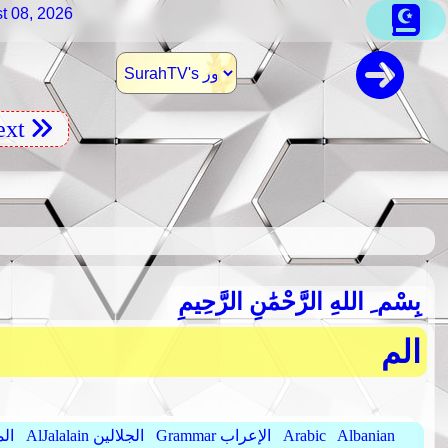
t 08, 2026
xt
بِسْم ِ اللهِ الرَّحْمَٰنِ الرَّحِيمِ
الم
Albanian
Arabic
Grammar الإعراب
AlJalalain الجلالين
yassar