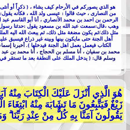
{ هو الذي يصوركم في الأرحام كيف يشاء
، { ذكراً أو أنثى
من النصارى ، حيث قالوا : عيسى ولد الله ، فكأنه يقول: 
الرحمن بن احمد بن محمد الأنصاري ، أنا أبو القاسم عبد ا
وهب ،قال:سمعت عبد الله بن مسعود يقول :حدثنا رسول 
مثل ذلك/ثم يكون مضغة مثل ذلك، ثم يبعث الله اليه الم
أهل الجنة حتى مايكون بينها وبينه غير ذراع فيسبق عليه
الكتاب فيعمل بعمل اهل الجنة فيدخلها }
. أخبرنا إسما
محمد بن سفيان ، أنا مسلم بن الحجاج ، أنا محمد بن عبد ا
وسلم قال:
{ يدخل الملك على النطفة بعد ما تستقر في ا
هُوَ الَّذِي أَنْزَلَ عَلَيْكَ الْكِتَابَ مِنْهُ آي
زَيْغٌ فَيَتَّبِعُونَ مَا تَشَابَهَ مِنْهُ ابْتِغَاءَ الْ
يَقُولُونَ آمَنَّا بِهِ كُلٌّ مِنْ عِنْدِ رَبِّنَا ۗ وَمَا 