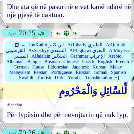
Dhe ata që në pasurinë e vet kanë ndarë në
një pjesë të caktuar.
70:25
+/-
-/+
الأية
Ayah
AlQurtubi
AtTabariy الطبري
IbnKathir ابن كثير
📗 →
:
AlMuyassar
AlBaghawi البغوي
AsSaadiyy السعدي
القرطوبي
Arabic
Grammar الإعراب
AlJalalain الجلالين
الميسر
Albanian
Bangla
Bosnian
Chinese
Czech
English
French
German
Hausa
Indonesian
Japanese
Korean
Malay
Malayalam
Persian
Portuguese
Russian
Somali
Spanish
Swahili
Turkish
Urdu
Yoruba
Transliteration [+]
لِّلسَّائِلِ وَالْمَحْرُومِ
Albanian
Për lypësin dhe për nevojtarin që nuk lyp.
70:26
+/-
-/+
الأية
Ayah