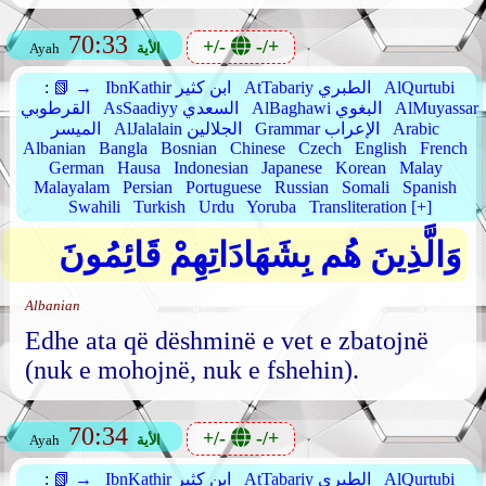
70:33
+/-
-/+
الأية
Ayah
AlQurtubi
AtTabariy الطبري
IbnKathir ابن كثير
📗 →
:
AlMuyassar
AlBaghawi البغوي
AsSaadiyy السعدي
القرطوبي
Arabic
Grammar الإعراب
AlJalalain الجلالين
الميسر
Albanian
Bangla
Bosnian
Chinese
Czech
English
French
German
Hausa
Indonesian
Japanese
Korean
Malay
Malayalam
Persian
Portuguese
Russian
Somali
Spanish
Swahili
Turkish
Urdu
Yoruba
Transliteration [+]
وَالَّذِينَ هُم بِشَهَادَاتِهِمْ قَائِمُونَ
Albanian
Edhe ata që dëshminë e vet e zbatojnë
(nuk e mohojnë, nuk e fshehin).
70:34
+/-
-/+
الأية
Ayah
AlQurtubi
AtTabariy الطبري
IbnKathir ابن كثير
📗 →
: