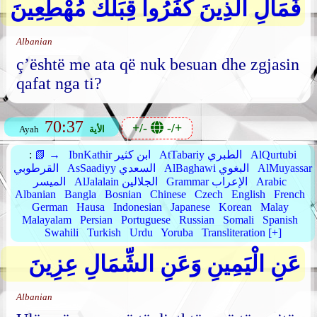
فَمَالِ الَّذِينَ كَفَرُوا قِبَلَكَ مُهْطِعِينَ
Albanian
ç’është me ata që nuk besuan dhe zgjasin
qafat nga ti?
70:37
+/-
-/+
الأية
Ayah
AlQurtubi
AtTabariy الطبري
IbnKathir ابن كثير
📗 →
:
AlMuyassar
AlBaghawi البغوي
AsSaadiyy السعدي
القرطوبي
Arabic
Grammar الإعراب
AlJalalain الجلالين
الميسر
Albanian
Bangla
Bosnian
Chinese
Czech
English
French
German
Hausa
Indonesian
Japanese
Korean
Malay
Malayalam
Persian
Portuguese
Russian
Somali
Spanish
Swahili
Turkish
Urdu
Yoruba
Transliteration [+]
عَنِ الْيَمِينِ وَعَنِ الشِّمَالِ عِزِينَ
Albanian