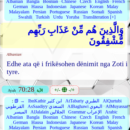
Albanian
Bangla
Bosnian
Chinese
Czech
English
French
German
Hausa
Indonesian
Japanese
Korean
Malay
Malayalam
Persian
Portuguese
Russian
Somali
Spanish
Swahili
Turkish
Urdu
Yoruba
Transliteration [+]
وَالَّذِينَ هُم مِّنْ عَذَابِ رَبِّهِم
مُّشْفِقُونَ
Albanian
Edhe ata që i frikësohen dënimit nga Zoti i
tyre.
70:28
+/-
-/+
الأية
Ayah
AlQurtubi
AtTabariy الطبري
IbnKathir ابن كثير
📗 →
:
AlMuyassar
AlBaghawi البغوي
AsSaadiyy السعدي
القرطوبي
Arabic
Grammar الإعراب
AlJalalain الجلالين
الميسر
Albanian
Bangla
Bosnian
Chinese
Czech
English
French
German
Hausa
Indonesian
Japanese
Korean
Malay
Malayalam
Persian
Portuguese
Russian
Somali
Spanish