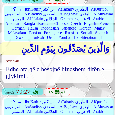
AlQurtubi
AtTabariy الطبري
IbnKathir ابن كثير
📗 →
:
AlMuyassar
AlBaghawi البغوي
AsSaadiyy السعدي
القرطوبي
Arabic
Grammar الإعراب
AlJalalain الجلالين
الميسر
Albanian
Bangla
Bosnian
Chinese
Czech
English
French
German
Hausa
Indonesian
Japanese
Korean
Malay
Malayalam
Persian
Portuguese
Russian
Somali
Spanish
Swahili
Turkish
Urdu
Yoruba
Transliteration [+]
وَالَّذِينَ يُصَدِّقُونَ بِيَوْمِ الدِّينِ
Albanian
Edhe ata që e besojnë bindshëm ditën e
gjykimit.
70:27
+/-
-/+
الأية
Ayah
AlQurtubi
AtTabariy الطبري
IbnKathir ابن كثير
📗 →
:
AlMuyassar
AlBaghawi البغوي
AsSaadiyy السعدي
القرطوبي
Arabic
Grammar الإعراب
AlJalalain الجلالين
الميسر