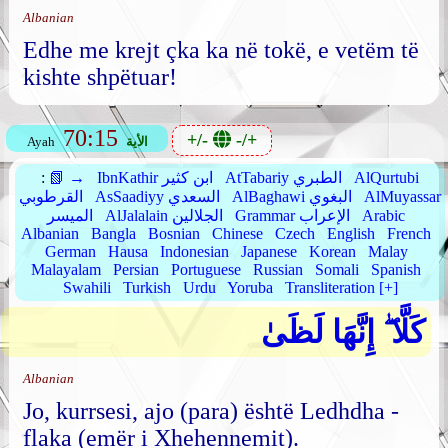
Albanian
Edhe me krejt çka ka në tokë, e vetëm të
kishte shpëtuar!
70:15
+/-
-/+
الأية
Ayah
AlQurtubi
AtTabariy الطبري
IbnKathir ابن كثير
📗 →
:
AlMuyassar
AlBaghawi البغوي
AsSaadiyy السعدي
القرطوبي
Arabic
Grammar الإعراب
AlJalalain الجلالين
الميسر
Albanian
Bangla
Bosnian
Chinese
Czech
English
French
German
Hausa
Indonesian
Japanese
Korean
Malay
Malayalam
Persian
Portuguese
Russian
Somali
Spanish
Swahili
Turkish
Urdu
Yoruba
Transliteration [+]
كَلَّا ۖ إِنَّهَا لَظَىٰ
Albanian
Jo, kurrsesi, ajo (para) është Ledhdha -
flaka (emër i Xhehennemit).