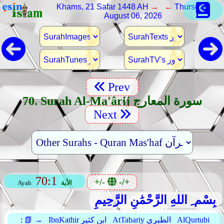
Khams, 21 Safar 1448 AH
→ ←
Thursday,
August 06, 2026
Prev
70. Surah Al-Ma'ârij سورة المعارج
Next
70:1
+/-
-/+
الأية
Ayah
بِسْم ِ اللهِ الرَّحْمَٰنِ الرَّحِيمِ
AlQurtubi
AtTabariy الطبري
IbnKathir ابن كثير
📗 →
: