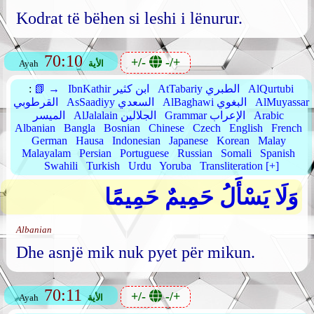
Kodrat të bëhen si leshi i lënurur.
70:10
+/-
-/+
الأية
Ayah
AlQurtubi
AtTabariy الطبري
IbnKathir ابن كثير
📗 →
:
AlMuyassar
AlBaghawi البغوي
AsSaadiyy السعدي
القرطوبي
Arabic
Grammar الإعراب
AlJalalain الجلالين
الميسر
Albanian
Bangla
Bosnian
Chinese
Czech
English
French
German
Hausa
Indonesian
Japanese
Korean
Malay
Malayalam
Persian
Portuguese
Russian
Somali
Spanish
Swahili
Turkish
Urdu
Yoruba
Transliteration [+]
وَلَا يَسْأَلُ حَمِيمٌ حَمِيمًا
Albanian
Dhe asnjë mik nuk pyet për mikun.
70:11
+/-
-/+
الأية
Ayah