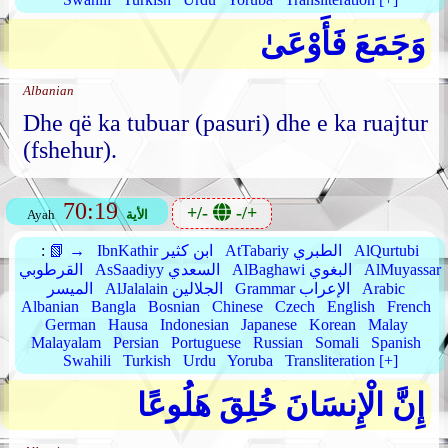
وَجَمَعَ فَأَوْعَىٰ
Albanian
Dhe që ka tubuar (pasuri) dhe e ka ruajtur
(fshehur).
70:19
+/-
-/+
الأية
Ayah
AlQurtubi
AtTabariy الطبري
IbnKathir ابن كثير
📗 →
:
AlMuyassar
AlBaghawi البغوي
AsSaadiyy السعدي
القرطوبي
Arabic
Grammar الإعراب
AlJalalain الجلالين
الميسر
Albanian
Bangla
Bosnian
Chinese
Czech
English
French
German
Hausa
Indonesian
Japanese
Korean
Malay
Malayalam
Persian
Portuguese
Russian
Somali
Spanish
Swahili
Turkish
Urdu
Yoruba
Transliteration [+]
إِنَّ الْإِنسَانَ خُلِقَ هَلُوعًا