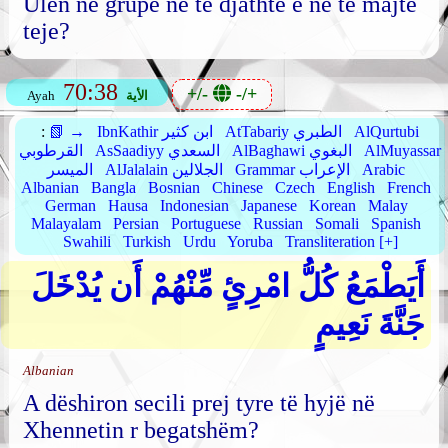
Ulën në grupe në të djathtë e në të majtë
teje?
70:38
+/-
-/+
الأية
Ayah
AlQurtubi
AtTabariy الطبري
IbnKathir ابن كثير
📗 →
:
AlMuyassar
AlBaghawi البغوي
AsSaadiyy السعدي
القرطوبي
Arabic
Grammar الإعراب
AlJalalain الجلالين
الميسر
Albanian
Bangla
Bosnian
Chinese
Czech
English
French
German
Hausa
Indonesian
Japanese
Korean
Malay
Malayalam
Persian
Portuguese
Russian
Somali
Spanish
Swahili
Turkish
Urdu
Yoruba
Transliteration [+]
أَيَطْمَعُ كُلُّ امْرِئٍ مِّنْهُمْ أَن يُدْخَلَ
جَنَّةَ نَعِيمٍ
Albanian
A dëshiron secili prej tyre të hyjë në
Xhennetin r begatshëm?