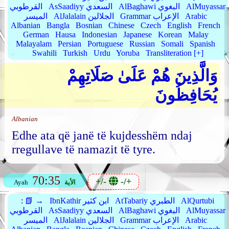
AlMuyassar
AlBaghawi البغوي
AsSaadiyy السعدي
القرطوبي
Arabic
Grammar الإعراب
AlJalalain الجلالين
الميسر
Albanian
Bangla
Bosnian
Chinese
Czech
English
French
German
Hausa
Indonesian
Japanese
Korean
Malay
Malayalam
Persian
Portuguese
Russian
Somali
Spanish
Swahili
Turkish
Urdu
Yoruba
Transliteration [+]
وَالَّذِينَ هُمْ عَلَىٰ صَلَاتِهِمْ
يُحَافِظُونَ
Albanian
Edhe ata që janë të kujdesshëm ndaj
rregullave të namazit të tyre.
70:35
+/-
-/+
الأية
Ayah
AlQurtubi
AtTabariy الطبري
IbnKathir ابن كثير
📗 →
:
AlMuyassar
AlBaghawi البغوي
AsSaadiyy السعدي
القرطوبي
Arabic
Grammar الإعراب
AlJalalain الجلالين
الميسر