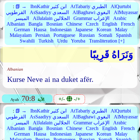
AlQurtubi
AtTabariy الطبري
IbnKathir ابن كثير
📗 →
:
AlMuyassar
AlBaghawi البغوي
AsSaadiyy السعدي
القرطوبي
Arabic
Grammar الإعراب
AlJalalain الجلالين
الميسر
Albanian
Bangla
Bosnian
Chinese
Czech
English
French
German
Hausa
Indonesian
Japanese
Korean
Malay
Malayalam
Persian
Portuguese
Russian
Somali
Spanish
Swahili
Turkish
Urdu
Yoruba
Transliteration [+]
وَنَرَاهُ قَرِيبًا
Albanian
Kurse Neve ai na duket afër.
70:8
+/-
-/+
الأية
Ayah
AlQurtubi
AtTabariy الطبري
IbnKathir ابن كثير
📗 →
:
AlMuyassar
AlBaghawi البغوي
AsSaadiyy السعدي
القرطوبي
Arabic
Grammar الإعراب
AlJalalain الجلالين
الميسر
Albanian
Bangla
Bosnian
Chinese
Czech
English
French
German
Hausa
Indonesian
Japanese
Korean
Malay
Malayalam
Persian
Portuguese
Russian
Somali
Spanish