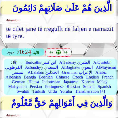
الَّذِينَ هُمْ عَلَىٰ صَلَاتِهِمْ دَائِمُونَ
Albanian
të cilët janë të rregullt në faljen e namazit
të tyre.
70:24
+/-
-/+
الأية
Ayah
AlQurtubi
AtTabariy الطبري
IbnKathir ابن كثير
📗 →
:
AlMuyassar
AlBaghawi البغوي
AsSaadiyy السعدي
القرطوبي
Arabic
Grammar الإعراب
AlJalalain الجلالين
الميسر
Albanian
Bangla
Bosnian
Chinese
Czech
English
French
German
Hausa
Indonesian
Japanese
Korean
Malay
Malayalam
Persian
Portuguese
Russian
Somali
Spanish
Swahili
Turkish
Urdu
Yoruba
Transliteration [+]
وَالَّذِينَ فِي أَمْوَالِهِمْ حَقٌّ مَّعْلُومٌ
Albanian