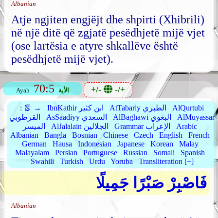
Albanian
Atje ngjiten engjëjt dhe shpirti (Xhibrili)
në një ditë që zgjatë pesëdhjetë mijë vjet
(ose lartësia e atyre shkallëve është
pesëdhjetë mijë vjet).
70:5
+/-
-/+
الأية
Ayah
AlQurtubi
AtTabariy الطبري
IbnKathir ابن كثير
📗 →
:
AlMuyassar
AlBaghawi البغوي
AsSaadiyy السعدي
القرطوبي
Arabic
Grammar الإعراب
AlJalalain الجلالين
الميسر
Albanian
Bangla
Bosnian
Chinese
Czech
English
French
German
Hausa
Indonesian
Japanese
Korean
Malay
Malayalam
Persian
Portuguese
Russian
Somali
Spanish
Swahili
Turkish
Urdu
Yoruba
Transliteration [+]
فَاصْبِرْ صَبْرًا جَمِيلًا
Albanian