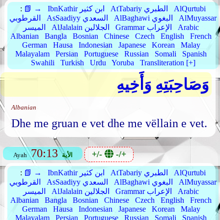
AlQurtubi
AtTabariy الطبري
IbnKathir ابن كثير
📗 →
:
AlMuyassar
AlBaghawi البغوي
AsSaadiyy السعدي
القرطوبي
Arabic
Grammar الإعراب
AlJalalain الجلالين
الميسر
Albanian
Bangla
Bosnian
Chinese
Czech
English
French
German
Hausa
Indonesian
Japanese
Korean
Malay
Malayalam
Persian
Portuguese
Russian
Somali
Spanish
Swahili
Turkish
Urdu
Yoruba
Transliteration [+]
وَصَاحِبَتِهِ وَأَخِيهِ
Albanian
Dhe me gruan e vet dhe me vëllain e vet.
70:13
+/-
-/+
الأية
Ayah
AlQurtubi
AtTabariy الطبري
IbnKathir ابن كثير
📗 →
:
AlMuyassar
AlBaghawi البغوي
AsSaadiyy السعدي
القرطوبي
Arabic
Grammar الإعراب
AlJalalain الجلالين
الميسر
Albanian
Bangla
Bosnian
Chinese
Czech
English
French
German
Hausa
Indonesian
Japanese
Korean
Malay
Malayalam
Persian
Portuguese
Russian
Somali
Spanish