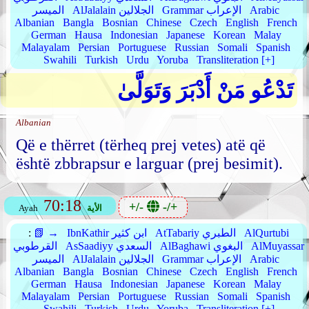
Arabic
Grammar الإعراب
AlJalalain الجلالين
الميسر
Albanian
Bangla
Bosnian
Chinese
Czech
English
French
German
Hausa
Indonesian
Japanese
Korean
Malay
Malayalam
Persian
Portuguese
Russian
Somali
Spanish
Swahili
Turkish
Urdu
Yoruba
Transliteration [+]
تَدْعُو مَنْ أَدْبَرَ وَتَوَلَّىٰ
Albanian
Që e thërret (tërheq prej vetes) atë që
është zbbrapsur e larguar (prej besimit).
70:18
+/-
-/+
الأية
Ayah
AlQurtubi
AtTabariy الطبري
IbnKathir ابن كثير
📗 →
:
AlMuyassar
AlBaghawi البغوي
AsSaadiyy السعدي
القرطوبي
Arabic
Grammar الإعراب
AlJalalain الجلالين
الميسر
Albanian
Bangla
Bosnian
Chinese
Czech
English
French
German
Hausa
Indonesian
Japanese
Korean
Malay
Malayalam
Persian
Portuguese
Russian
Somali
Spanish
Swahili
Turkish
Urdu
Yoruba
Transliteration [+]