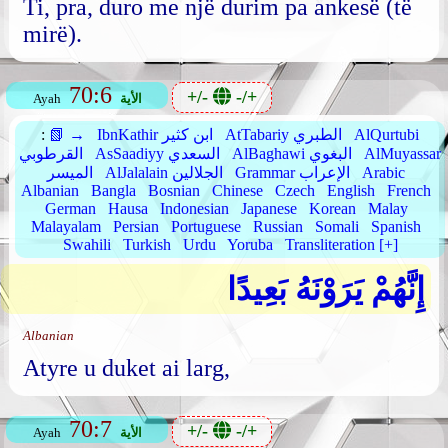
Ti, pra, duro me një durim pa ankesë (të
mirë).
70:6
+/-
-/+
الأية
Ayah
AlQurtubi
AtTabariy الطبري
IbnKathir ابن كثير
📗 →
:
AlMuyassar
AlBaghawi البغوي
AsSaadiyy السعدي
القرطوبي
Arabic
Grammar الإعراب
AlJalalain الجلالين
الميسر
Albanian
Bangla
Bosnian
Chinese
Czech
English
French
German
Hausa
Indonesian
Japanese
Korean
Malay
Malayalam
Persian
Portuguese
Russian
Somali
Spanish
Swahili
Turkish
Urdu
Yoruba
Transliteration [+]
إِنَّهُمْ يَرَوْنَهُ بَعِيدًا
Albanian
Atyre u duket ai larg,
70:7
+/-
-/+
الأية
Ayah