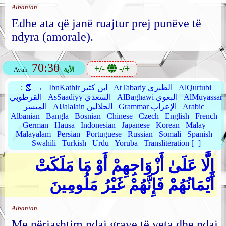
Albanian
Edhe ata që janë ruajtur prej punëve të
ndyra (amorale).
70:30
+/-
-/+
الأية
Ayah
AlQurtubi
AtTabariy الطبري
IbnKathir ابن كثير
📗 →
:
AlMuyassar
AlBaghawi البغوي
AsSaadiyy السعدي
القرطوبي
Arabic
Grammar الإعراب
AlJalalain الجلالين
الميسر
Albanian
Bangla
Bosnian
Chinese
Czech
English
French
German
Hausa
Indonesian
Japanese
Korean
Malay
Malayalam
Persian
Portuguese
Russian
Somali
Spanish
Swahili
Turkish
Urdu
Yoruba
Transliteration [+]
إِلَّا عَلَىٰ أَزْوَاجِهِمْ أَوْ مَا مَلَكَتْ
أَيْمَانُهُمْ فَإِنَّهُمْ غَيْرُ مَلُومِينَ
Albanian
Me përjashtim ndaj grave të veta dhe ndaj