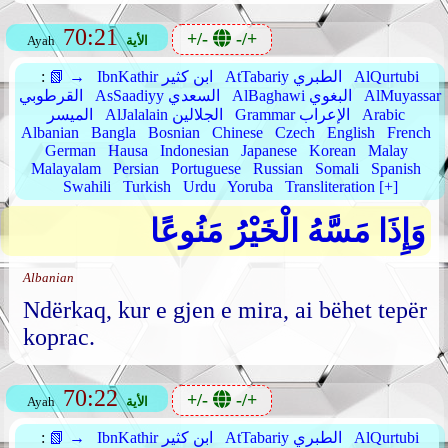
70:21
+/-
-/+
الأية
Ayah
AlQurtubi
AtTabariy الطبري
IbnKathir ابن كثير
📗 →
:
AlMuyassar
AlBaghawi البغوي
AsSaadiyy السعدي
القرطوبي
Arabic
Grammar الإعراب
AlJalalain الجلالين
الميسر
Albanian
Bangla
Bosnian
Chinese
Czech
English
French
German
Hausa
Indonesian
Japanese
Korean
Malay
Malayalam
Persian
Portuguese
Russian
Somali
Spanish
Swahili
Turkish
Urdu
Yoruba
Transliteration [+]
وَإِذَا مَسَّهُ الْخَيْرُ مَنُوعًا
Albanian
Ndërkaq, kur e gjen e mira, ai bëhet tepër
koprac.
70:22
+/-
-/+
الأية
Ayah
AlQurtubi
AtTabariy الطبري
IbnKathir ابن كثير
📗 →
: