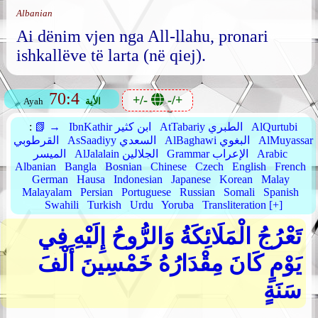
Albanian
Ai dënim vjen nga All-llahu, pronari
ishkallëve të larta (në qiej).
70:4
+/-
-/+
الأية
Ayah
AlQurtubi
AtTabariy الطبري
IbnKathir ابن كثير
📗 →
:
AlMuyassar
AlBaghawi البغوي
AsSaadiyy السعدي
القرطوبي
Arabic
Grammar الإعراب
AlJalalain الجلالين
الميسر
Albanian
Bangla
Bosnian
Chinese
Czech
English
French
German
Hausa
Indonesian
Japanese
Korean
Malay
Malayalam
Persian
Portuguese
Russian
Somali
Spanish
Swahili
Turkish
Urdu
Yoruba
Transliteration [+]
تَعْرُجُ الْمَلَائِكَةُ وَالرُّوحُ إِلَيْهِ فِي
يَوْمٍ كَانَ مِقْدَارُهُ خَمْسِينَ أَلْفَ
سَنَةٍ