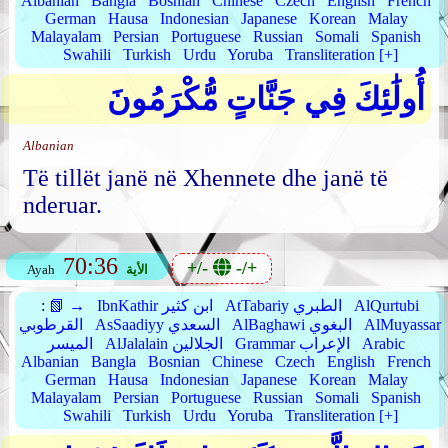
Albanian
Bangla
Bosnian
Chinese
Czech
English
French
German
Hausa
Indonesian
Japanese
Korean
Malay
Malayalam
Persian
Portuguese
Russian
Somali
Spanish
Swahili
Turkish
Urdu
Yoruba
Transliteration [+]
أُولَٰئِكَ فِي جَنَّاتٍ مُّكْرَمُونَ
Albanian
Të tillët janë në Xhennete dhe janë të
nderuar.
70:36
+/-
-/+
الأية
Ayah
AlQurtubi
AtTabariy الطبري
IbnKathir ابن كثير
📗 →
:
AlMuyassar
AlBaghawi البغوي
AsSaadiyy السعدي
القرطوبي
Arabic
Grammar الإعراب
AlJalalain الجلالين
الميسر
Albanian
Bangla
Bosnian
Chinese
Czech
English
French
German
Hausa
Indonesian
Japanese
Korean
Malay
Malayalam
Persian
Portuguese
Russian
Somali
Spanish
Swahili
Turkish
Urdu
Yoruba
Transliteration [+]