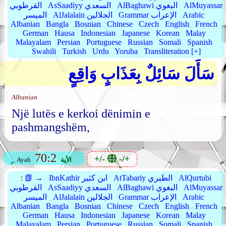
AlMuyassar
AlBaghawi البغوي
AsSaadiyy السعدي
القرطوبي
Arabic
Grammar الإعراب
AlJalalain الجلالين
الميسر
Albanian
Bangla
Bosnian
Chinese
Czech
English
French
German
Hausa
Indonesian
Japanese
Korean
Malay
Malayalam
Persian
Portuguese
Russian
Somali
Spanish
Swahili
Turkish
Urdu
Yoruba
Transliteration [+]
سَأَلَ سَائِلٌ بِعَذَابٍ وَاقِعٍ
Albanian
Një lutës e kerkoi dënimin e
pashmangshëm,
70:2
+/-
-/+
الأية
Ayah
AlQurtubi
AtTabariy الطبري
IbnKathir ابن كثير
📗 →
:
AlMuyassar
AlBaghawi البغوي
AsSaadiyy السعدي
القرطوبي
Arabic
Grammar الإعراب
AlJalalain الجلالين
الميسر
Albanian
Bangla
Bosnian
Chinese
Czech
English
French
German
Hausa
Indonesian
Japanese
Korean
Malay
Malayalam
Persian
Portuguese
Russian
Somali
Spanish