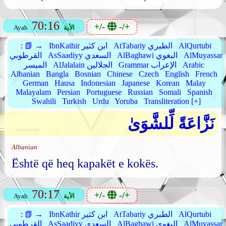
70:16
+/-
-/+
الأية
Ayah
AlQurtubi
AtTabariy الطبري
IbnKathir ابن كثير
📗 →
:
AlMuyassar
AlBaghawi البغوي
AsSaadiyy السعدي
القرطوبي
Arabic
Grammar الإعراب
AlJalalain الجلالين
الميسر
Albanian
Bangla
Bosnian
Chinese
Czech
English
French
German
Hausa
Indonesian
Japanese
Korean
Malay
Malayalam
Persian
Portuguese
Russian
Somali
Spanish
Swahili
Turkish
Urdu
Yoruba
Transliteration [+]
نَزَّاعَةً لِّلشَّوَىٰ
Albanian
Është që heq kapakët e kokës.
70:17
+/-
-/+
الأية
Ayah
AlQurtubi
AtTabariy الطبري
IbnKathir ابن كثير
📗 →
:
AlMuyassar
AlBaghawi البغوي
AsSaadiyy السعدي
القرطوبي