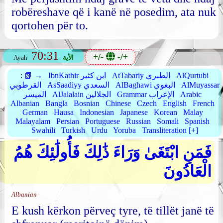
robëreshave që i kanë në posedim, ata nuk
qortohen për to.
70:31
+/-
-/+
الأية
Ayah
AlQurtubi
AtTabariy الطبري
IbnKathir ابن كثير
📗 →
:
AlMuyassar
AlBaghawi البغوي
AsSaadiyy السعدي
القرطوبي
Arabic
Grammar الإعراب
AlJalalain الجلالين
الميسر
Albanian
Bangla
Bosnian
Chinese
Czech
English
French
German
Hausa
Indonesian
Japanese
Korean
Malay
Malayalam
Persian
Portuguese
Russian
Somali
Spanish
Swahili
Turkish
Urdu
Yoruba
Transliteration [+]
فَمَنِ ابْتَغَىٰ وَرَاءَ ذَٰلِكَ فَأُولَٰئِكَ هُمُ
الْعَادُونَ
Albanian
E kush kërkon përveç tyre, të tillët janë të