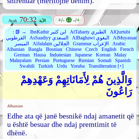
shfrenuar (meritojnë dënim).
70:32
+/-
-/+
الأية
Ayah
AlQurtubi
AtTabariy الطبري
IbnKathir ابن كثير
📗 →
:
AlMuyassar
AlBaghawi البغوي
AsSaadiyy السعدي
القرطوبي
Arabic
Grammar الإعراب
AlJalalain الجلالين
الميسر
Albanian
Bangla
Bosnian
Chinese
Czech
English
French
German
Hausa
Indonesian
Japanese
Korean
Malay
Malayalam
Persian
Portuguese
Russian
Somali
Spanish
Swahili
Turkish
Urdu
Yoruba
Transliteration [+]
وَالَّذِينَ هُمْ لِأَمَانَاتِهِمْ وَعَهْدِهِمْ
رَاعُونَ
Albanian
Edhe ata që janë besnikë ndaj amanetit që
u është besuar dhe ndaj premtimit të
dhënë.