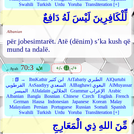
Swahili
Turkish
Urdu
Yoruba
Transliteration [+]
لِّلْكَافِرِينَ لَيْسَ لَهُ دَافِعٌ
Albanian
për jobesimtarët. Atë (dënim) s’ka kush që
mund ta ndalë.
70:3
+/-
-/+
الأية
Ayah
AlQurtubi
AtTabariy الطبري
IbnKathir ابن كثير
📗 →
:
AlMuyassar
AlBaghawi البغوي
AsSaadiyy السعدي
القرطوبي
Arabic
Grammar الإعراب
AlJalalain الجلالين
الميسر
Albanian
Bangla
Bosnian
Chinese
Czech
English
French
German
Hausa
Indonesian
Japanese
Korean
Malay
Malayalam
Persian
Portuguese
Russian
Somali
Spanish
Swahili
Turkish
Urdu
Yoruba
Transliteration [+]
مِّنَ اللهِ ذِي الْمَعَارِجِ