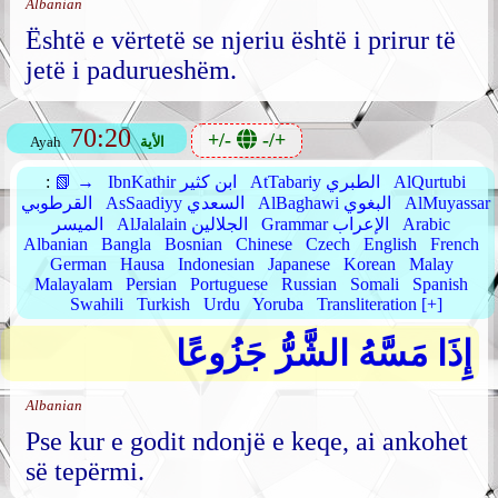
Albanian
Është e vërtetë se njeriu është i prirur të
jetë i padurueshëm.
70:20
+/-
-/+
الأية
Ayah
AlQurtubi
AtTabariy الطبري
IbnKathir ابن كثير
📗 →
:
AlMuyassar
AlBaghawi البغوي
AsSaadiyy السعدي
القرطوبي
Arabic
Grammar الإعراب
AlJalalain الجلالين
الميسر
Albanian
Bangla
Bosnian
Chinese
Czech
English
French
German
Hausa
Indonesian
Japanese
Korean
Malay
Malayalam
Persian
Portuguese
Russian
Somali
Spanish
Swahili
Turkish
Urdu
Yoruba
Transliteration [+]
إِذَا مَسَّهُ الشَّرُّ جَزُوعًا
Albanian
Pse kur e godit ndonjë e keqe, ai ankohet
së tepërmi.