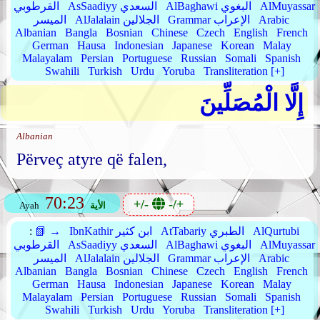
AlMuyassar
AlBaghawi البغوي
AsSaadiyy السعدي
القرطوبي
Arabic
Grammar الإعراب
AlJalalain الجلالين
الميسر
Albanian
Bangla
Bosnian
Chinese
Czech
English
French
German
Hausa
Indonesian
Japanese
Korean
Malay
Malayalam
Persian
Portuguese
Russian
Somali
Spanish
Swahili
Turkish
Urdu
Yoruba
Transliteration [+]
إِلَّا الْمُصَلِّينَ
Albanian
Përveç atyre që falen,
70:23
+/-
-/+
الأية
Ayah
AlQurtubi
AtTabariy الطبري
IbnKathir ابن كثير
📗 →
:
AlMuyassar
AlBaghawi البغوي
AsSaadiyy السعدي
القرطوبي
Arabic
Grammar الإعراب
AlJalalain الجلالين
الميسر
Albanian
Bangla
Bosnian
Chinese
Czech
English
French
German
Hausa
Indonesian
Japanese
Korean
Malay
Malayalam
Persian
Portuguese
Russian
Somali
Spanish
Swahili
Turkish
Urdu
Yoruba
Transliteration [+]