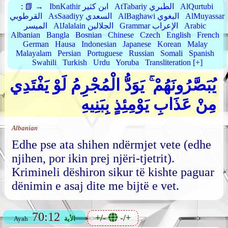
AlQurtubi
AtTabariy الطبري
IbnKathir ابن كثير
📗 →
:
AlMuyassar
AlBaghawi البغوي
AsSaadiyy السعدي
القرطوبي
Arabic
Grammar الإعراب
AlJalalain الجلالين
الميسر
Albanian
Bangla
Bosnian
Chinese
Czech
English
French
German
Hausa
Indonesian
Japanese
Korean
Malay
Malayalam
Persian
Portuguese
Russian
Somali
Spanish
Swahili
Turkish
Urdu
Yoruba
Transliteration [+]
يُبَصَّرُونَهُمْ ۚ يَوَدُّ الْمُجْرِمُ لَوْ يَفْتَدِي
مِنْ عَذَابِ يَوْمِئِذٍ بِبَنِيهِ
Albanian
Edhe pse ata shihen ndërmjet vete (edhe
njihen, por ikin prej njëri-tjetrit).
Krimineli dëshiron sikur të kishte paguar
dënimin e asaj dite me bijtë e vet.
70:12
+/-
-/+
الأية
Ayah