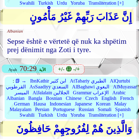
Swahili
Turkish
Urdu
Yoruba
Transliteration [+]
إِنَّ عَذَابَ رَبِّهِمْ غَيْرُ مَأْمُونٍ
Albanian
Sepse është e vërtetë që nuk ka shpëtim
prej dënimit nga Zoti i tyre.
70:29
+/-
-/+
الأية
Ayah
AlQurtubi
AtTabariy الطبري
IbnKathir ابن كثير
📗 →
:
AlMuyassar
AlBaghawi البغوي
AsSaadiyy السعدي
القرطوبي
Arabic
Grammar الإعراب
AlJalalain الجلالين
الميسر
Albanian
Bangla
Bosnian
Chinese
Czech
English
French
German
Hausa
Indonesian
Japanese
Korean
Malay
Malayalam
Persian
Portuguese
Russian
Somali
Spanish
Swahili
Turkish
Urdu
Yoruba
Transliteration [+]
وَالَّذِينَ هُمْ لِفُرُوجِهِمْ حَافِظُونَ