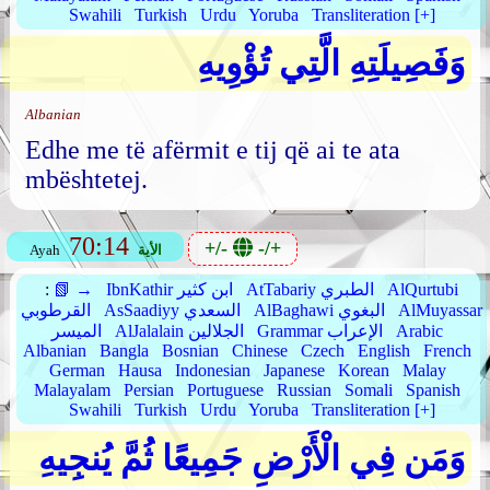
Swahili
Turkish
Urdu
Yoruba
Transliteration [+]
وَفَصِيلَتِهِ الَّتِي تُؤْوِيهِ
Albanian
Edhe me të afërmit e tij që ai te ata
mbështetej.
70:14
+/-
-/+
الأية
Ayah
AlQurtubi
AtTabariy الطبري
IbnKathir ابن كثير
📗 →
:
AlMuyassar
AlBaghawi البغوي
AsSaadiyy السعدي
القرطوبي
Arabic
Grammar الإعراب
AlJalalain الجلالين
الميسر
Albanian
Bangla
Bosnian
Chinese
Czech
English
French
German
Hausa
Indonesian
Japanese
Korean
Malay
Malayalam
Persian
Portuguese
Russian
Somali
Spanish
Swahili
Turkish
Urdu
Yoruba
Transliteration [+]
وَمَن فِي الْأَرْضِ جَمِيعًا ثُمَّ يُنجِيهِ