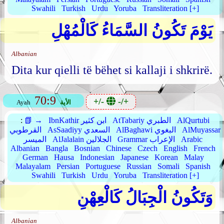
Swahili
Turkish
Urdu
Yoruba
Transliteration [+]
يَوْمَ تَكُونُ السَّمَاءُ كَالْمُهْلِ
Albanian
Dita kur qielli të bëhet si kallaji i shkrirë.
70:9
+/-
-/+
الأية
Ayah
AlQurtubi
AtTabariy الطبري
IbnKathir ابن كثير
📗 →
:
AlMuyassar
AlBaghawi البغوي
AsSaadiyy السعدي
القرطوبي
Arabic
Grammar الإعراب
AlJalalain الجلالين
الميسر
Albanian
Bangla
Bosnian
Chinese
Czech
English
French
German
Hausa
Indonesian
Japanese
Korean
Malay
Malayalam
Persian
Portuguese
Russian
Somali
Spanish
Swahili
Turkish
Urdu
Yoruba
Transliteration [+]
وَتَكُونُ الْجِبَالُ كَالْعِهْنِ
Albanian