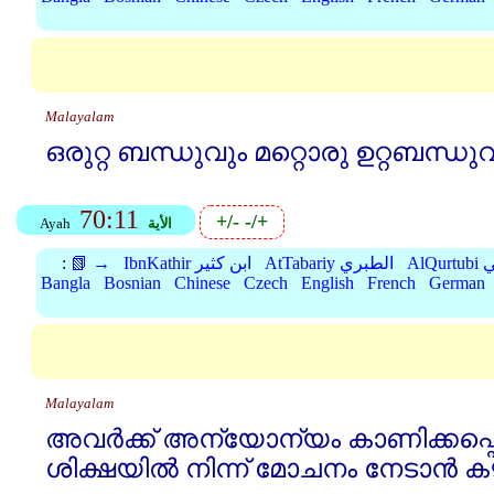
Malayalam
ഒരുറ്റ ബന്ധുവും മറ്റൊരു ഉറ്റബന്ധു
70:11
+/-
-/+
الأية
Ayah
بي
AtTabariy الطبري
IbnKathir ابن كثير
📗 →
:
Bangla
Bosnian
Chinese
Czech
English
French
German
Malayalam
അവര്‍ക്ക്‌ അന്യോന്യം കാണിക്കപ്പ
ശിക്ഷയില്‍ നിന്ന്‌ മോചനം നേടാന്‍ കഴ