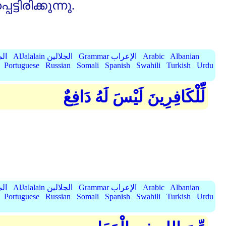
ടിരിക്കുന്നു.
Albanian
Arabic
Grammar الإعراب
AlJalalain الجلالين
yassar
Portuguese
Russian
Somali
Spanish
Swahili
Turkish
Urdu
لِّلْكَافِرِينَ لَيْسَ لَهُ دَافِعٌ
Albanian
Arabic
Grammar الإعراب
AlJalalain الجلالين
yassar
Portuguese
Russian
Somali
Spanish
Swahili
Turkish
Urdu