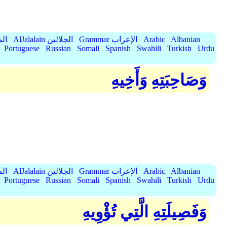
Albanian
Arabic
Grammar الإعراب
AlJalalain الجلالين
yassar
Portuguese
Russian
Somali
Spanish
Swahili
Turkish
Urdu
وَصَاحِبَتِهِ وَأَخِيهِ
Albanian
Arabic
Grammar الإعراب
AlJalalain الجلالين
yassar
Portuguese
Russian
Somali
Spanish
Swahili
Turkish
Urdu
وَفَصِيلَتِهِ الَّتِي تُؤْوِيهِ