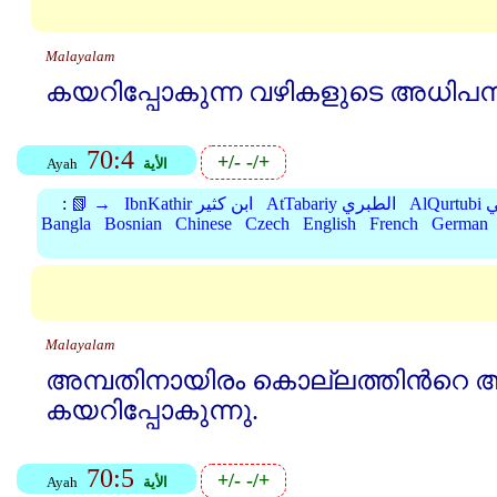
Malayalam
കയറിപ്പോകുന്ന വഴികളുടെ അധിപനായ 
70:4
+/-
-/+
الأية
Ayah
بي
AtTabariy الطبري
IbnKathir ابن كثير
📗 →
:
Bangla
Bosnian
Chinese
Czech
English
French
German
Malayalam
അമ്പതിനായിരം കൊല്ലത്തിന്‍റെ അള
കയറിപ്പോകുന്നു.
70:5
+/-
-/+
الأية
Ayah