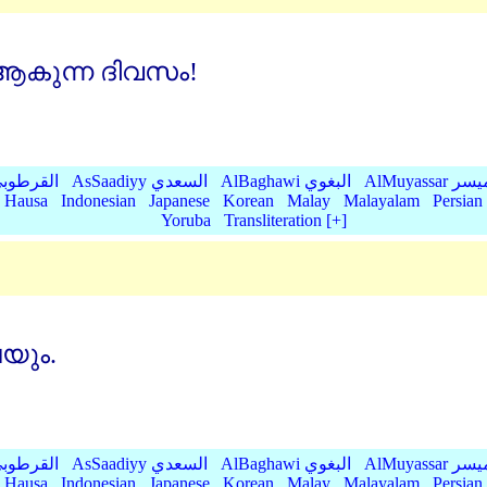
കുന്ന ദിവസം!
AlMu الميسر
AlBaghawi البغوي
AsSaadiyy السعدي
AlQurtubi القرطو
Hausa
Indonesian
Japanese
Korean
Malay
Malayalam
Persian
Yoruba
Transliteration [+]
യും.
AlMu الميسر
AlBaghawi البغوي
AsSaadiyy السعدي
AlQurtubi القرطو
Hausa
Indonesian
Japanese
Korean
Malay
Malayalam
Persian