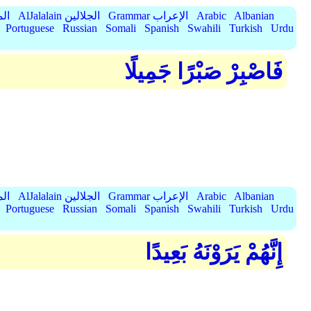
Albanian
Arabic
Grammar الإعراب
AlJalalain الجلالين
yassar
Portuguese
Russian
Somali
Spanish
Swahili
Turkish
Urdu
فَاصْبِرْ صَبْرًا جَمِيلًا
Albanian
Arabic
Grammar الإعراب
AlJalalain الجلالين
yassar
Portuguese
Russian
Somali
Spanish
Swahili
Turkish
Urdu
إِنَّهُمْ يَرَوْنَهُ بَعِيدًا