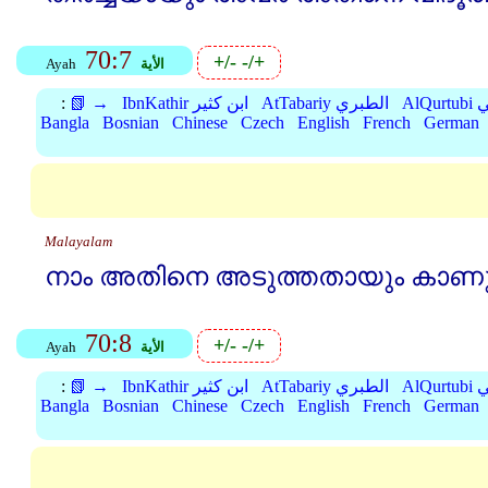
70:7
+/-
-/+
الأية
Ayah
بي
AtTabariy الطبري
IbnKathir ابن كثير
📗 →
:
Bangla
Bosnian
Chinese
Czech
English
French
German
Malayalam
നാം അതിനെ അടുത്തതായും കാണുന
70:8
+/-
-/+
الأية
Ayah
بي
AtTabariy الطبري
IbnKathir ابن كثير
📗 →
:
Bangla
Bosnian
Chinese
Czech
English
French
German