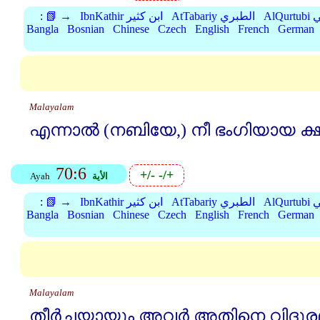
بي
AtTabariy الطبري
IbnKathir ابن كثير
📗 →
:
Bangla
Bosnian
Chinese
Czech
English
French
German
Malayalam
എന്നാല്‍ (നബിയേ,) നീ ഭംഗിയായ ക
70:6
+/-
-/+
الأية
Ayah
بي
AtTabariy الطبري
IbnKathir ابن كثير
📗 →
:
Bangla
Bosnian
Chinese
Czech
English
French
German
Malayalam
തീര്‍ച്ചയായും അവര്‍ അതിനെ വിദൂര