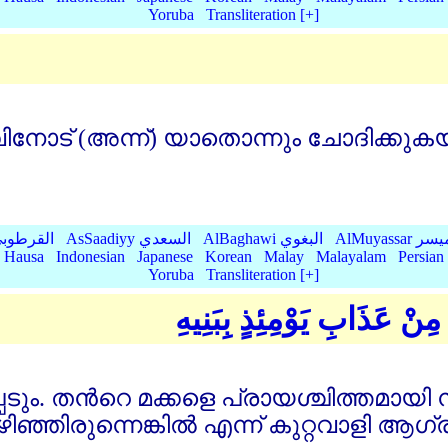
Yoruba
Transliteration [+]
വിനോട്‌ (അന്ന്‌) യാതൊന്നും ചോദിക്കുക
AlMu الميسر
AlBaghawi البغوي
AsSaadiyy السعدي
AlQurtubi القرطو
Hausa
Indonesian
Japanese
Korean
Malay
Malayalam
Persian
Yoruba
Transliteration [+]
 مِنْ عَذَابِ يَوْمِئِذٍ بِبَنِيهِ
െടും. തന്‍റെ മക്കളെ പ്രായശ്ചിത്തമായ
ിഞ്ഞിരുന്നെങ്കില്‍ എന്ന്‌ കുറ്റവാളി ആഗ്