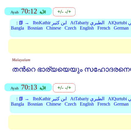
70:12
+/-
-/+
الأية
Ayah
بي
AtTabariy الطبري
IbnKathir ابن كثير
📗 →
:
Bangla
Bosnian
Chinese
Czech
English
French
German
Malayalam
തന്‍റെ ഭാര്യയെയും സഹോദരനെ
70:13
+/-
-/+
الأية
Ayah
بي
AtTabariy الطبري
IbnKathir ابن كثير
📗 →
:
Bangla
Bosnian
Chinese
Czech
English
French
German