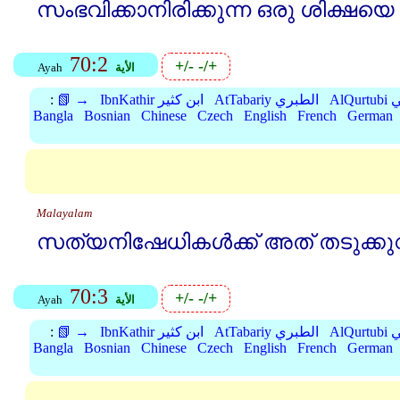
സംഭവിക്കാനിരിക്കുന്ന ഒരു ശിക്ഷയെ 
70:2
+/-
-/+
الأية
Ayah
بي
AtTabariy الطبري
IbnKathir ابن كثير
📗 →
:
Bangla
Bosnian
Chinese
Czech
English
French
German
Malayalam
സത്യനിഷേധികള്‍ക്ക്‌ അത്‌ തടുക്കു
70:3
+/-
-/+
الأية
Ayah
بي
AtTabariy الطبري
IbnKathir ابن كثير
📗 →
:
Bangla
Bosnian
Chinese
Czech
English
French
German