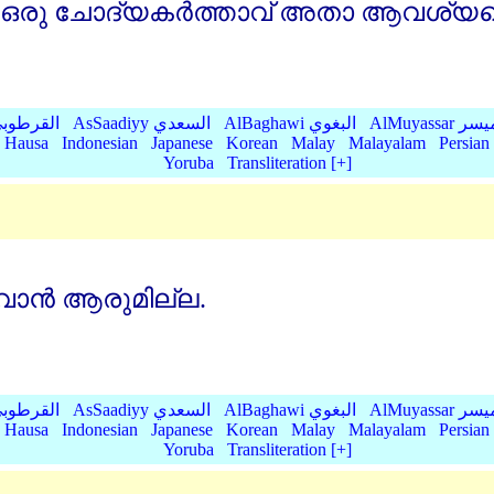
ഒരു ചോദ്യകര്‍ത്താവ്‌ അതാ ആവശ്യപ്പെട്
AlMu الميسر
AlBaghawi البغوي
AsSaadiyy السعدي
AlQurtubi القرطو
Hausa
Indonesian
Japanese
Korean
Malay
Malayalam
Persian
Yoruba
Transliteration [+]
വാന്‍ ആരുമില്ല.
AlMu الميسر
AlBaghawi البغوي
AsSaadiyy السعدي
AlQurtubi القرطو
Hausa
Indonesian
Japanese
Korean
Malay
Malayalam
Persian
Yoruba
Transliteration [+]