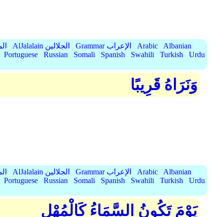
Albanian
Arabic
Grammar الإعراب
AlJalalain الجلالين
yassar
Portuguese
Russian
Somali
Spanish
Swahili
Turkish
Urdu
وَنَرَاهُ قَرِيبًا
Albanian
Arabic
Grammar الإعراب
AlJalalain الجلالين
yassar
Portuguese
Russian
Somali
Spanish
Swahili
Turkish
Urdu
يَوْمَ تَكُونُ السَّمَاءُ كَالْمُهْلِ