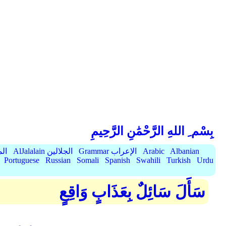
بِسْم ِ اللهِ الرَّحْمَٰنِ الرَّحِيمِ
Albanian
Arabic
Grammar الإعراب
AlJalalain الجلالين
yassar
Portuguese
Russian
Somali
Spanish
Swahili
Turkish
Urdu
سَأَلَ سَائِلٌ بِعَذَابٍ وَاقِعٍ