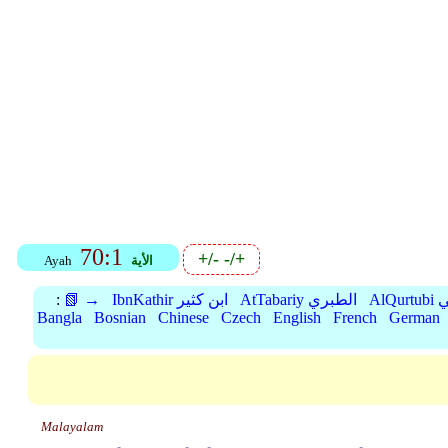
70:1
+/-
-/+
الأية
Ayah
بي
AtTabariy الطبري
IbnKathir ابن كثير
📗 →
:
Bangla
Bosnian
Chinese
Czech
English
French
German
Malayalam