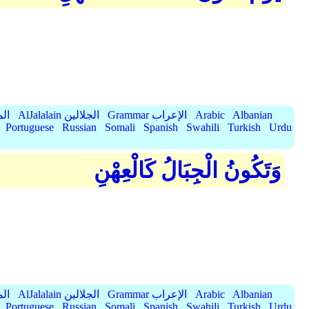
Albanian
Arabic
Grammar الإعراب
AlJalalain الجلالين
yassar
Portuguese
Russian
Somali
Spanish
Swahili
Turkish
Urdu
وَتَكُونُ الْجِبَالُ كَالْعِهْنِ
Albanian
Arabic
Grammar الإعراب
AlJalalain الجلالين
yassar
Portuguese
Russian
Somali
Spanish
Swahili
Turkish
Urdu