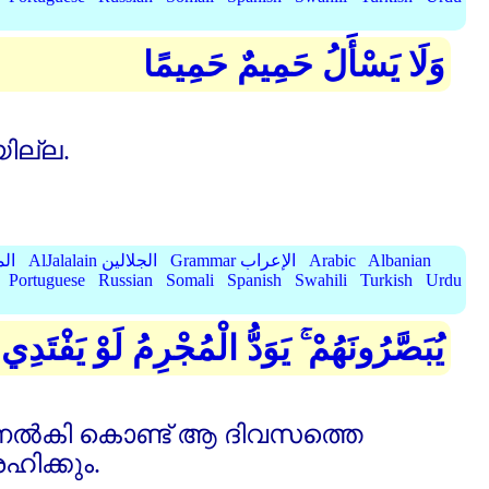
وَلَا يَسْأَلُ حَمِيمٌ حَمِيمًا
യില്ല.
Albanian
Arabic
Grammar الإعراب
AlJalalain الجلالين
yassar
Portuguese
Russian
Somali
Spanish
Swahili
Turkish
Urdu
يُبَصَّرُونَهُمْ ۚ يَوَدُّ الْمُجْرِمُ لَوْ يَفْتَدِي
ി നല്‍കി കൊണ്ട്‌ ആ ദിവസത്തെ
രഹിക്കും.