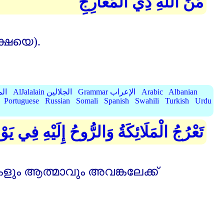
مِّنَ اللهِ ذِي الْمَعَارِجِ
ക്ഷയെ).
Albanian
Arabic
Grammar الإعراب
AlJalalain الجلالين
yassar
Portuguese
Russian
Somali
Spanish
Swahili
Turkish
Urdu
تَعْرُجُ الْمَلَائِكَةُ وَالرُّوحُ إِلَيْهِ فِي 
ും ആത്മാവും അവങ്കലേക്ക്‌