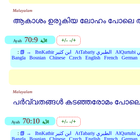
Malayalam
ആകാശം ഉരുകിയ ലോഹം പോലെ ആ
70:9
+/-
-/+
الأية
Ayah
بي
AtTabariy الطبري
IbnKathir ابن كثير
📗 →
:
Bangla
Bosnian
Chinese
Czech
English
French
German
Malayalam
പര്‍വ്വതങ്ങള്‍ കടഞ്ഞരോമം പോലെ
70:10
+/-
-/+
الأية
Ayah
بي
AtTabariy الطبري
IbnKathir ابن كثير
📗 →
:
Bangla
Bosnian
Chinese
Czech
English
French
German