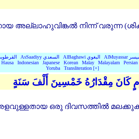
അല്ലാഹുവിങ്കല്‍ നിന്ന്‌ വരുന്ന (ശി
AlMu الميسر
AlBaghawi البغوي
AsSaadiyy السعدي
AlQurtubi القرطو
Hausa
Indonesian
Japanese
Korean
Malay
Malayalam
Persian
Yoruba
Transliteration [+]
يَوْمٍ كَانَ مِقْدَارُهُ خَمْسِينَ أَلْفَ سَنَةٍ
വുള്ളതായ ഒരു ദിവസത്തില്‍ മലക്കുകള