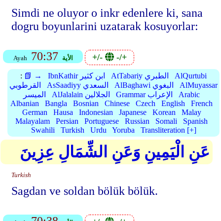
Simdi ne oluyor o inkr edenlere ki, sana
dogru boyunlarini uzatarak kosuyorlar:
70:37
+/-
-/+
الأية
Ayah
AlQurtubi
AtTabariy الطبري
IbnKathir ابن كثير
📗 →
:
AlMuyassar
AlBaghawi البغوي
AsSaadiyy السعدي
القرطوبي
Arabic
Grammar الإعراب
AlJalalain الجلالين
الميسر
Albanian
Bangla
Bosnian
Chinese
Czech
English
French
German
Hausa
Indonesian
Japanese
Korean
Malay
Malayalam
Persian
Portuguese
Russian
Somali
Spanish
Swahili
Turkish
Urdu
Yoruba
Transliteration [+]
عَنِ الْيَمِينِ وَعَنِ الشِّمَالِ عِزِينَ
Turkish
Sagdan ve soldan bölük bölük.