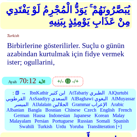
يُبَصَّرُونَهُمْ ۚ يَوَدُّ الْمُجْرِمُ لَوْ يَفْتَدِي
مِنْ عَذَابِ يَوْمِئِذٍ بِبَنِيهِ
Turkish
Birbirlerine gösterilirler. Suçlu o günün
azabindan kurtulmak için fidye vermek
ister; ogullarini,
70:12
+/-
-/+
الأية
Ayah
AlQurtubi
AtTabariy الطبري
IbnKathir ابن كثير
📗 →
:
AlMuyassar
AlBaghawi البغوي
AsSaadiyy السعدي
القرطوبي
Arabic
Grammar الإعراب
AlJalalain الجلالين
الميسر
Albanian
Bangla
Bosnian
Chinese
Czech
English
French
German
Hausa
Indonesian
Japanese
Korean
Malay
Malayalam
Persian
Portuguese
Russian
Somali
Spanish
Swahili
Turkish
Urdu
Yoruba
Transliteration [+]