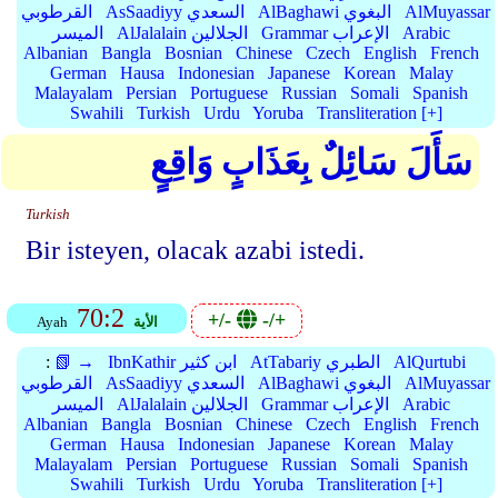
AlMuyassar
AlBaghawi البغوي
AsSaadiyy السعدي
القرطوبي
Arabic
Grammar الإعراب
AlJalalain الجلالين
الميسر
Albanian
Bangla
Bosnian
Chinese
Czech
English
French
German
Hausa
Indonesian
Japanese
Korean
Malay
Malayalam
Persian
Portuguese
Russian
Somali
Spanish
Swahili
Turkish
Urdu
Yoruba
Transliteration [+]
سَأَلَ سَائِلٌ بِعَذَابٍ وَاقِعٍ
Turkish
Bir isteyen, olacak azabi istedi.
70:2
+/-
-/+
الأية
Ayah
AlQurtubi
AtTabariy الطبري
IbnKathir ابن كثير
📗 →
:
AlMuyassar
AlBaghawi البغوي
AsSaadiyy السعدي
القرطوبي
Arabic
Grammar الإعراب
AlJalalain الجلالين
الميسر
Albanian
Bangla
Bosnian
Chinese
Czech
English
French
German
Hausa
Indonesian
Japanese
Korean
Malay
Malayalam
Persian
Portuguese
Russian
Somali
Spanish
Swahili
Turkish
Urdu
Yoruba
Transliteration [+]