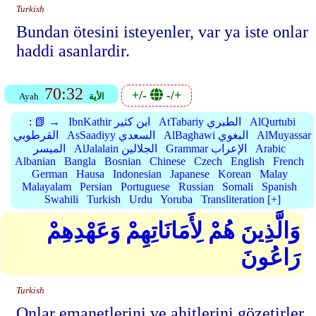
Turkish
Bundan ötesini isteyenler, var ya iste onlar
haddi asanlardir.
70:32
+/-
-/+
الأية
Ayah
AlQurtubi
AtTabariy الطبري
IbnKathir ابن كثير
📗 →
:
AlMuyassar
AlBaghawi البغوي
AsSaadiyy السعدي
القرطوبي
Arabic
Grammar الإعراب
AlJalalain الجلالين
الميسر
Albanian
Bangla
Bosnian
Chinese
Czech
English
French
German
Hausa
Indonesian
Japanese
Korean
Malay
Malayalam
Persian
Portuguese
Russian
Somali
Spanish
Swahili
Turkish
Urdu
Yoruba
Transliteration [+]
وَالَّذِينَ هُمْ لِأَمَانَاتِهِمْ وَعَهْدِهِمْ
رَاعُونَ
Turkish
Onlar emanetlerini ve ahitlerini gözetirler.