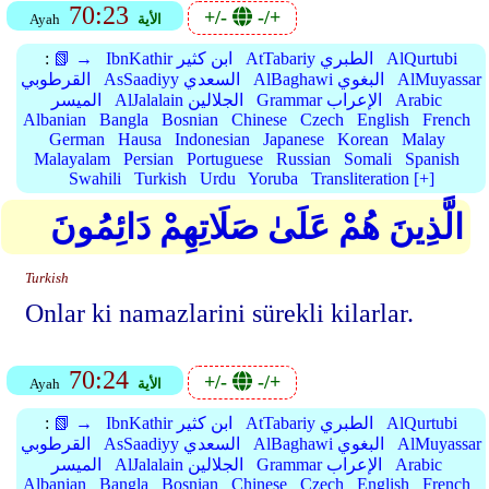
70:23
+/-
-/+
الأية
Ayah
AlQurtubi
AtTabariy الطبري
IbnKathir ابن كثير
📗 →
:
AlMuyassar
AlBaghawi البغوي
AsSaadiyy السعدي
القرطوبي
Arabic
Grammar الإعراب
AlJalalain الجلالين
الميسر
Albanian
Bangla
Bosnian
Chinese
Czech
English
French
German
Hausa
Indonesian
Japanese
Korean
Malay
Malayalam
Persian
Portuguese
Russian
Somali
Spanish
Swahili
Turkish
Urdu
Yoruba
Transliteration [+]
الَّذِينَ هُمْ عَلَىٰ صَلَاتِهِمْ دَائِمُونَ
Turkish
Onlar ki namazlarini sürekli kilarlar.
70:24
+/-
-/+
الأية
Ayah
AlQurtubi
AtTabariy الطبري
IbnKathir ابن كثير
📗 →
:
AlMuyassar
AlBaghawi البغوي
AsSaadiyy السعدي
القرطوبي
Arabic
Grammar الإعراب
AlJalalain الجلالين
الميسر
Albanian
Bangla
Bosnian
Chinese
Czech
English
French