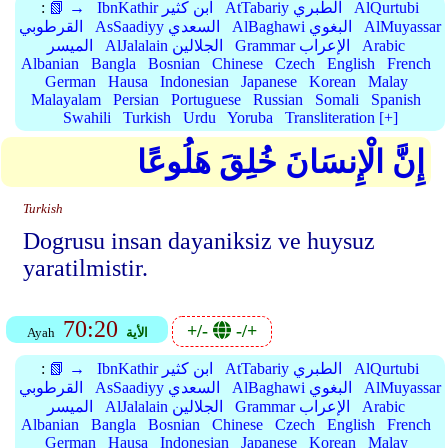
AlQurtubi
AtTabariy الطبري
IbnKathir ابن كثير
📗 →
:
AlMuyassar
AlBaghawi البغوي
AsSaadiyy السعدي
القرطوبي
Arabic
Grammar الإعراب
AlJalalain الجلالين
الميسر
Albanian
Bangla
Bosnian
Chinese
Czech
English
French
German
Hausa
Indonesian
Japanese
Korean
Malay
Malayalam
Persian
Portuguese
Russian
Somali
Spanish
Swahili
Turkish
Urdu
Yoruba
Transliteration [+]
إِنَّ الْإِنسَانَ خُلِقَ هَلُوعًا
Turkish
Dogrusu insan dayaniksiz ve huysuz
yaratilmistir.
70:20
+/-
-/+
الأية
Ayah
AlQurtubi
AtTabariy الطبري
IbnKathir ابن كثير
📗 →
:
AlMuyassar
AlBaghawi البغوي
AsSaadiyy السعدي
القرطوبي
Arabic
Grammar الإعراب
AlJalalain الجلالين
الميسر
Albanian
Bangla
Bosnian
Chinese
Czech
English
French
German
Hausa
Indonesian
Japanese
Korean
Malay