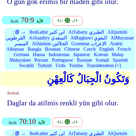
O gün gök erimis bir maden gibi olur.
70:9
+/-
-/+
الأية
Ayah
AlQurtubi
AtTabariy الطبري
IbnKathir ابن كثير
📗 →
:
AlMuyassar
AlBaghawi البغوي
AsSaadiyy السعدي
القرطوبي
Arabic
Grammar الإعراب
AlJalalain الجلالين
الميسر
Albanian
Bangla
Bosnian
Chinese
Czech
English
French
German
Hausa
Indonesian
Japanese
Korean
Malay
Malayalam
Persian
Portuguese
Russian
Somali
Spanish
Swahili
Turkish
Urdu
Yoruba
Transliteration [+]
وَتَكُونُ الْجِبَالُ كَالْعِهْنِ
Turkish
Daglar da atilmis renkli yün gibi olur.
70:10
+/-
-/+
الأية
Ayah
AlQurtubi
AtTabariy الطبري
IbnKathir ابن كثير
📗 →
: