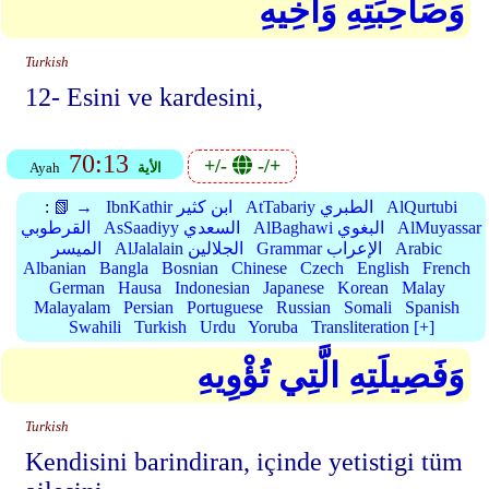
وَصَاحِبَتِهِ وَأَخِيهِ
Turkish
12- Esini ve kardesini,
70:13
+/-
-/+
الأية
Ayah
AlQurtubi
AtTabariy الطبري
IbnKathir ابن كثير
📗 →
:
AlMuyassar
AlBaghawi البغوي
AsSaadiyy السعدي
القرطوبي
Arabic
Grammar الإعراب
AlJalalain الجلالين
الميسر
Albanian
Bangla
Bosnian
Chinese
Czech
English
French
German
Hausa
Indonesian
Japanese
Korean
Malay
Malayalam
Persian
Portuguese
Russian
Somali
Spanish
Swahili
Turkish
Urdu
Yoruba
Transliteration [+]
وَفَصِيلَتِهِ الَّتِي تُؤْوِيهِ
Turkish
Kendisini barindiran, içinde yetistigi tüm