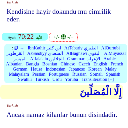
Turkish
Kendisine hayir dokundu mu cimrilik
eder.
70:22
+/-
-/+
الأية
Ayah
AlQurtubi
AtTabariy الطبري
IbnKathir ابن كثير
📗 →
:
AlMuyassar
AlBaghawi البغوي
AsSaadiyy السعدي
القرطوبي
Arabic
Grammar الإعراب
AlJalalain الجلالين
الميسر
Albanian
Bangla
Bosnian
Chinese
Czech
English
French
German
Hausa
Indonesian
Japanese
Korean
Malay
Malayalam
Persian
Portuguese
Russian
Somali
Spanish
Swahili
Turkish
Urdu
Yoruba
Transliteration [+]
إِلَّا الْمُصَلِّينَ
Turkish
Ancak namaz kilanlar bunun disindadir.