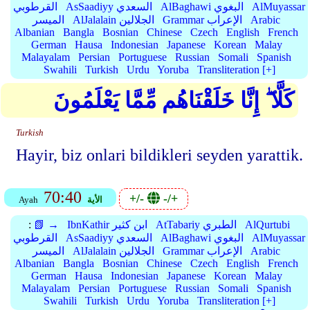
AlMuyassar
AlBaghawi البغوي
AsSaadiyy السعدي
القرطوبي
Arabic
Grammar الإعراب
AlJalalain الجلالين
الميسر
Albanian
Bangla
Bosnian
Chinese
Czech
English
French
German
Hausa
Indonesian
Japanese
Korean
Malay
Malayalam
Persian
Portuguese
Russian
Somali
Spanish
Swahili
Turkish
Urdu
Yoruba
Transliteration [+]
كَلَّا ۖ إِنَّا خَلَقْنَاهُم مِّمَّا يَعْلَمُونَ
Turkish
Hayir, biz onlari bildikleri seyden yarattik.
70:40
+/-
-/+
الأية
Ayah
AlQurtubi
AtTabariy الطبري
IbnKathir ابن كثير
📗 →
:
AlMuyassar
AlBaghawi البغوي
AsSaadiyy السعدي
القرطوبي
Arabic
Grammar الإعراب
AlJalalain الجلالين
الميسر
Albanian
Bangla
Bosnian
Chinese
Czech
English
French
German
Hausa
Indonesian
Japanese
Korean
Malay
Malayalam
Persian
Portuguese
Russian
Somali
Spanish
Swahili
Turkish
Urdu
Yoruba
Transliteration [+]