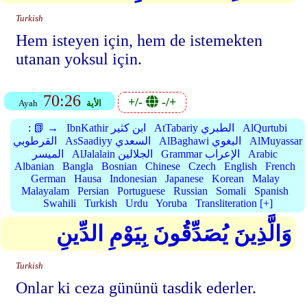
Turkish
Hem isteyen için, hem de istemekten
utanan yoksul için.
70:26
+/-
-/+
الأية
Ayah
AlQurtubi
AtTabariy الطبري
IbnKathir ابن كثير
📗 →
:
AlMuyassar
AlBaghawi البغوي
AsSaadiyy السعدي
القرطوبي
Arabic
Grammar الإعراب
AlJalalain الجلالين
الميسر
Albanian
Bangla
Bosnian
Chinese
Czech
English
French
German
Hausa
Indonesian
Japanese
Korean
Malay
Malayalam
Persian
Portuguese
Russian
Somali
Spanish
Swahili
Turkish
Urdu
Yoruba
Transliteration [+]
وَالَّذِينَ يُصَدِّقُونَ بِيَوْمِ الدِّينِ
Turkish
Onlar ki ceza gününü tasdik ederler.