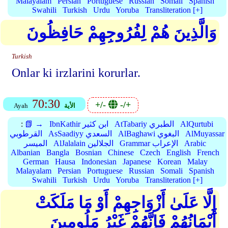
Malayalam
Persian
Portuguese
Russian
Somali
Spanish
Swahili
Turkish
Urdu
Yoruba
Transliteration [+]
وَالَّذِينَ هُمْ لِفُرُوجِهِمْ حَافِظُونَ
Turkish
Onlar ki irzlarini korurlar.
70:30
+/-
-/+
الأية
Ayah
AlQurtubi
AtTabariy الطبري
IbnKathir ابن كثير
📗 →
:
AlMuyassar
AlBaghawi البغوي
AsSaadiyy السعدي
القرطوبي
Arabic
Grammar الإعراب
AlJalalain الجلالين
الميسر
Albanian
Bangla
Bosnian
Chinese
Czech
English
French
German
Hausa
Indonesian
Japanese
Korean
Malay
Malayalam
Persian
Portuguese
Russian
Somali
Spanish
Swahili
Turkish
Urdu
Yoruba
Transliteration [+]
إِلَّا عَلَىٰ أَزْوَاجِهِمْ أَوْ مَا مَلَكَتْ
أَيْمَانُهُمْ فَإِنَّهُمْ غَيْرُ مَلُومِينَ