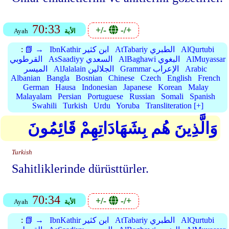
70:33
+/-
-/+
الأية
Ayah
AlQurtubi
AtTabariy الطبري
IbnKathir ابن كثير
📗 →
:
AlMuyassar
AlBaghawi البغوي
AsSaadiyy السعدي
القرطوبي
Arabic
Grammar الإعراب
AlJalalain الجلالين
الميسر
Albanian
Bangla
Bosnian
Chinese
Czech
English
French
German
Hausa
Indonesian
Japanese
Korean
Malay
Malayalam
Persian
Portuguese
Russian
Somali
Spanish
Swahili
Turkish
Urdu
Yoruba
Transliteration [+]
وَالَّذِينَ هُم بِشَهَادَاتِهِمْ قَائِمُونَ
Turkish
Sahitliklerinde dürüsttürler.
70:34
+/-
-/+
الأية
Ayah
AlQurtubi
AtTabariy الطبري
IbnKathir ابن كثير
📗 →
: