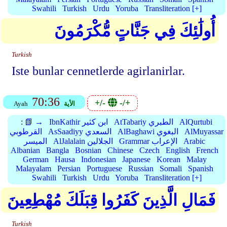
Swahili
Turkish
Urdu
Yoruba
Transliteration [+]
أُولَٰئِكَ فِي جَنَّاتٍ مُّكْرَمُونَ
Turkish
Iste bunlar cennetlerde agirlanirlar.
70:36
+/-
-/+
الأية
Ayah
AlQurtubi
AtTabariy الطبري
IbnKathir ابن كثير
📗 →
:
AlMuyassar
AlBaghawi البغوي
AsSaadiyy السعدي
القرطوبي
Arabic
Grammar الإعراب
AlJalalain الجلالين
الميسر
Albanian
Bangla
Bosnian
Chinese
Czech
English
French
German
Hausa
Indonesian
Japanese
Korean
Malay
Malayalam
Persian
Portuguese
Russian
Somali
Spanish
Swahili
Turkish
Urdu
Yoruba
Transliteration [+]
فَمَالِ الَّذِينَ كَفَرُوا قِبَلَكَ مُهْطِعِينَ
Turkish