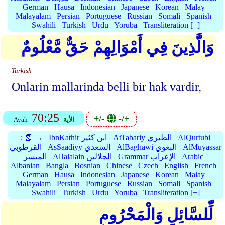
German
Hausa
Indonesian
Japanese
Korean
Malay
Malayalam
Persian
Portuguese
Russian
Somali
Spanish
Swahili
Turkish
Urdu
Yoruba
Transliteration [+]
وَالَّذِينَ فِي أَمْوَالِهِمْ حَقٌّ مَّعْلُومٌ
Turkish
Onlarin mallarinda belli bir hak vardir,
70:25
+/-
-/+
الأية
Ayah
AlQurtubi
AtTabariy الطبري
IbnKathir ابن كثير
📗 →
:
AlMuyassar
AlBaghawi البغوي
AsSaadiyy السعدي
القرطوبي
Arabic
Grammar الإعراب
AlJalalain الجلالين
الميسر
Albanian
Bangla
Bosnian
Chinese
Czech
English
French
German
Hausa
Indonesian
Japanese
Korean
Malay
Malayalam
Persian
Portuguese
Russian
Somali
Spanish
Swahili
Turkish
Urdu
Yoruba
Transliteration [+]
لِّلسَّائِلِ وَالْمَحْرُومِ