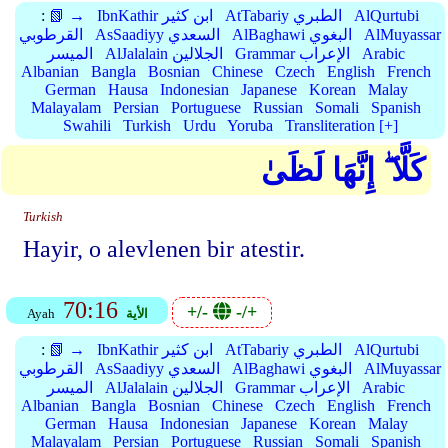
AlQurtubi
AtTabariy الطبري
IbnKathir ابن كثير
📗 →
:
AlMuyassar
AlBaghawi البغوي
AsSaadiyy السعدي
القرطوبي
Arabic
Grammar الإعراب
AlJalalain الجلالين
الميسر
Albanian
Bangla
Bosnian
Chinese
Czech
English
French
German
Hausa
Indonesian
Japanese
Korean
Malay
Malayalam
Persian
Portuguese
Russian
Somali
Spanish
Swahili
Turkish
Urdu
Yoruba
Transliteration [+]
كَلَّا ۖ إِنَّهَا لَظَىٰ
Turkish
Hayir, o alevlenen bir atestir.
70:16
+/-
-/+
الأية
Ayah
AlQurtubi
AtTabariy الطبري
IbnKathir ابن كثير
📗 →
:
AlMuyassar
AlBaghawi البغوي
AsSaadiyy السعدي
القرطوبي
Arabic
Grammar الإعراب
AlJalalain الجلالين
الميسر
Albanian
Bangla
Bosnian
Chinese
Czech
English
French
German
Hausa
Indonesian
Japanese
Korean
Malay
Malayalam
Persian
Portuguese
Russian
Somali
Spanish