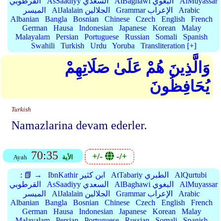
AlMuyassar
AlBaghawi البغوي
AsSaadiyy السعدي
القرطوبي
Arabic
Grammar الإعراب
AlJalalain الجلالين
الميسر
Albanian
Bangla
Bosnian
Chinese
Czech
English
French
German
Hausa
Indonesian
Japanese
Korean
Malay
Malayalam
Persian
Portuguese
Russian
Somali
Spanish
Swahili
Turkish
Urdu
Yoruba
Transliteration [+]
وَالَّذِينَ هُمْ عَلَىٰ صَلَاتِهِمْ
يُحَافِظُونَ
Turkish
Namazlarina devam ederler.
70:35
+/-
-/+
الأية
Ayah
AlQurtubi
AtTabariy الطبري
IbnKathir ابن كثير
📗 →
:
AlMuyassar
AlBaghawi البغوي
AsSaadiyy السعدي
القرطوبي
Arabic
Grammar الإعراب
AlJalalain الجلالين
الميسر
Albanian
Bangla
Bosnian
Chinese
Czech
English
French
German
Hausa
Indonesian
Japanese
Korean
Malay
Malayalam
Persian
Portuguese
Russian
Somali
Spanish