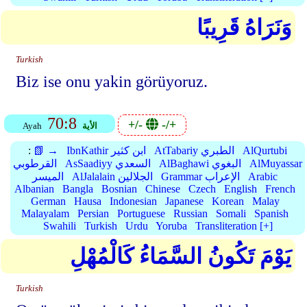
وَنَرَاهُ قَرِيبًا
Turkish
Biz ise onu yakin görüyoruz.
70:8
+/-
-/+
الأية
Ayah
AlQurtubi
AtTabariy الطبري
IbnKathir ابن كثير
📗 →
:
AlMuyassar
AlBaghawi البغوي
AsSaadiyy السعدي
القرطوبي
Arabic
Grammar الإعراب
AlJalalain الجلالين
الميسر
Albanian
Bangla
Bosnian
Chinese
Czech
English
French
German
Hausa
Indonesian
Japanese
Korean
Malay
Malayalam
Persian
Portuguese
Russian
Somali
Spanish
Swahili
Turkish
Urdu
Yoruba
Transliteration [+]
يَوْمَ تَكُونُ السَّمَاءُ كَالْمُهْلِ
Turkish