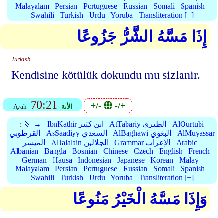
Malayalam
Persian
Portuguese
Russian
Somali
Spanish
Swahili
Turkish
Urdu
Yoruba
Transliteration [+]
إِذَا مَسَّهُ الشَّرُّ جَزُوعًا
Turkish
Kendisine kötülük dokundu mu sizlanir.
70:21
+/-
-/+
الأية
Ayah
AlQurtubi
AtTabariy الطبري
IbnKathir ابن كثير
📗 →
:
AlMuyassar
AlBaghawi البغوي
AsSaadiyy السعدي
القرطوبي
Arabic
Grammar الإعراب
AlJalalain الجلالين
الميسر
Albanian
Bangla
Bosnian
Chinese
Czech
English
French
German
Hausa
Indonesian
Japanese
Korean
Malay
Malayalam
Persian
Portuguese
Russian
Somali
Spanish
Swahili
Turkish
Urdu
Yoruba
Transliteration [+]
وَإِذَا مَسَّهُ الْخَيْرُ مَنُوعًا