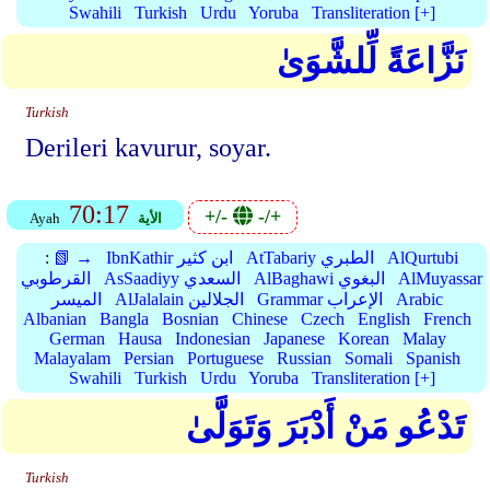
Swahili
Turkish
Urdu
Yoruba
Transliteration [+]
نَزَّاعَةً لِّلشَّوَىٰ
Turkish
Derileri kavurur, soyar.
70:17
+/-
-/+
الأية
Ayah
AlQurtubi
AtTabariy الطبري
IbnKathir ابن كثير
📗 →
:
AlMuyassar
AlBaghawi البغوي
AsSaadiyy السعدي
القرطوبي
Arabic
Grammar الإعراب
AlJalalain الجلالين
الميسر
Albanian
Bangla
Bosnian
Chinese
Czech
English
French
German
Hausa
Indonesian
Japanese
Korean
Malay
Malayalam
Persian
Portuguese
Russian
Somali
Spanish
Swahili
Turkish
Urdu
Yoruba
Transliteration [+]
تَدْعُو مَنْ أَدْبَرَ وَتَوَلَّىٰ
Turkish