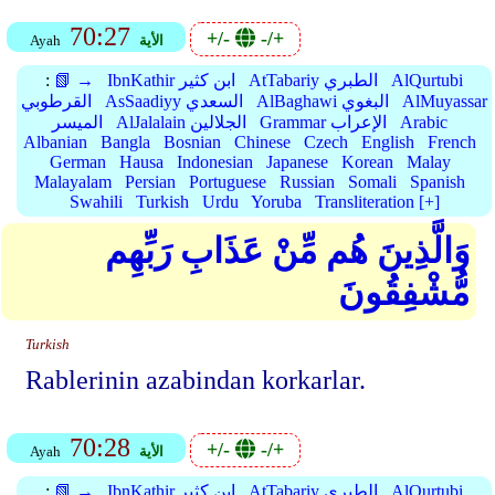
70:27
+/-
-/+
الأية
Ayah
AlQurtubi
AtTabariy الطبري
IbnKathir ابن كثير
📗 →
:
AlMuyassar
AlBaghawi البغوي
AsSaadiyy السعدي
القرطوبي
Arabic
Grammar الإعراب
AlJalalain الجلالين
الميسر
Albanian
Bangla
Bosnian
Chinese
Czech
English
French
German
Hausa
Indonesian
Japanese
Korean
Malay
Malayalam
Persian
Portuguese
Russian
Somali
Spanish
Swahili
Turkish
Urdu
Yoruba
Transliteration [+]
وَالَّذِينَ هُم مِّنْ عَذَابِ رَبِّهِم
مُّشْفِقُونَ
Turkish
Rablerinin azabindan korkarlar.
70:28
+/-
-/+
الأية
Ayah
AlQurtubi
AtTabariy الطبري
IbnKathir ابن كثير
📗 →
: