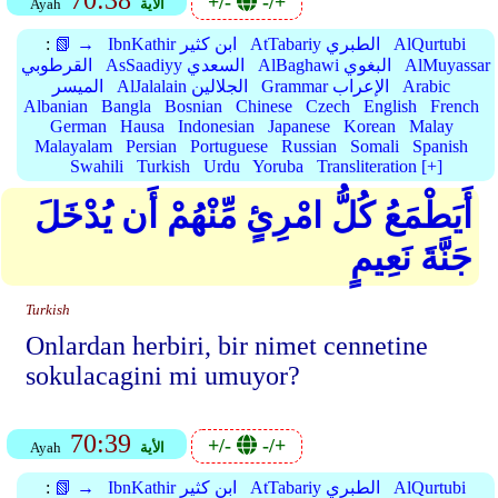
70:38
+/-
-/+
الأية
Ayah
AlQurtubi
AtTabariy الطبري
IbnKathir ابن كثير
📗 →
:
AlMuyassar
AlBaghawi البغوي
AsSaadiyy السعدي
القرطوبي
Arabic
Grammar الإعراب
AlJalalain الجلالين
الميسر
Albanian
Bangla
Bosnian
Chinese
Czech
English
French
German
Hausa
Indonesian
Japanese
Korean
Malay
Malayalam
Persian
Portuguese
Russian
Somali
Spanish
Swahili
Turkish
Urdu
Yoruba
Transliteration [+]
أَيَطْمَعُ كُلُّ امْرِئٍ مِّنْهُمْ أَن يُدْخَلَ
جَنَّةَ نَعِيمٍ
Turkish
Onlardan herbiri, bir nimet cennetine
sokulacagini mi umuyor?
70:39
+/-
-/+
الأية
Ayah
AlQurtubi
AtTabariy الطبري
IbnKathir ابن كثير
📗 →
: