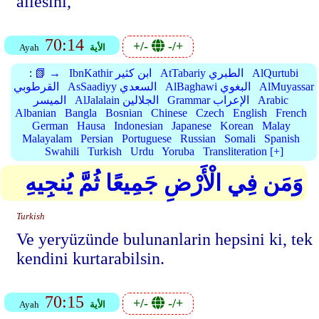
ailesini,
70:14
+/-
-/+
الأية
Ayah
AlQurtubi
AtTabariy الطبري
IbnKathir ابن كثير
📗 →
:
AlMuyassar
AlBaghawi البغوي
AsSaadiyy السعدي
القرطوبي
Arabic
Grammar الإعراب
AlJalalain الجلالين
الميسر
Albanian
Bangla
Bosnian
Chinese
Czech
English
French
German
Hausa
Indonesian
Japanese
Korean
Malay
Malayalam
Persian
Portuguese
Russian
Somali
Spanish
Swahili
Turkish
Urdu
Yoruba
Transliteration [+]
وَمَن فِي الْأَرْضِ جَمِيعًا ثُمَّ يُنجِيهِ
Turkish
Ve yeryüzünde bulunanlarin hepsini ki, tek
kendini kurtarabilsin.
70:15
+/-
-/+
الأية
Ayah