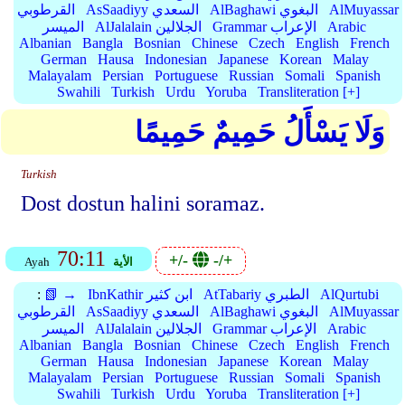
AlMuyassar
AlBaghawi البغوي
AsSaadiyy السعدي
القرطوبي
Arabic
Grammar الإعراب
AlJalalain الجلالين
الميسر
Albanian
Bangla
Bosnian
Chinese
Czech
English
French
German
Hausa
Indonesian
Japanese
Korean
Malay
Malayalam
Persian
Portuguese
Russian
Somali
Spanish
Swahili
Turkish
Urdu
Yoruba
Transliteration [+]
وَلَا يَسْأَلُ حَمِيمٌ حَمِيمًا
Turkish
Dost dostun halini soramaz.
70:11
+/-
-/+
الأية
Ayah
AlQurtubi
AtTabariy الطبري
IbnKathir ابن كثير
📗 →
:
AlMuyassar
AlBaghawi البغوي
AsSaadiyy السعدي
القرطوبي
Arabic
Grammar الإعراب
AlJalalain الجلالين
الميسر
Albanian
Bangla
Bosnian
Chinese
Czech
English
French
German
Hausa
Indonesian
Japanese
Korean
Malay
Malayalam
Persian
Portuguese
Russian
Somali
Spanish
Swahili
Turkish
Urdu
Yoruba
Transliteration [+]