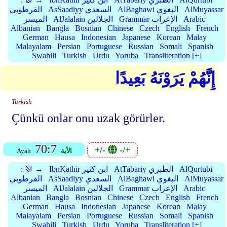
AlMuyassar
AlBaghawi البغوي
AsSaadiyy السعدي
القرطوبي
Arabic
Grammar الإعراب
AlJalalain الجلالين
الميسر
Albanian
Bangla
Bosnian
Chinese
Czech
English
French
German
Hausa
Indonesian
Japanese
Korean
Malay
Malayalam
Persian
Portuguese
Russian
Somali
Spanish
Swahili
Turkish
Urdu
Yoruba
Transliteration [+]
إِنَّهُمْ يَرَوْنَهُ بَعِيدًا
Turkish
Çünkü onlar onu uzak görürler.
70:7
+/-
-/+
الأية
Ayah
AlQurtubi
AtTabariy الطبري
IbnKathir ابن كثير
📗 →
:
AlMuyassar
AlBaghawi البغوي
AsSaadiyy السعدي
القرطوبي
Arabic
Grammar الإعراب
AlJalalain الجلالين
الميسر
Albanian
Bangla
Bosnian
Chinese
Czech
English
French
German
Hausa
Indonesian
Japanese
Korean
Malay
Malayalam
Persian
Portuguese
Russian
Somali
Spanish
Swahili
Turkish
Urdu
Yoruba
Transliteration [+]