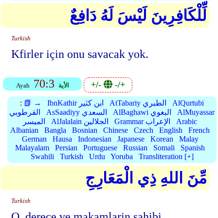
لِّلْكَافِرِينَ لَيْسَ لَهُ دَافِعٌ
Turkish
Kfirler için onu savacak yok.
70:3
+/-
-/+
الأية
Ayah
AlQurtubi
AtTabariy الطبري
IbnKathir ابن كثير
📗 →
:
AlMuyassar
AlBaghawi البغوي
AsSaadiyy السعدي
القرطوبي
Arabic
Grammar الإعراب
AlJalalain الجلالين
الميسر
Albanian
Bangla
Bosnian
Chinese
Czech
English
French
German
Hausa
Indonesian
Japanese
Korean
Malay
Malayalam
Persian
Portuguese
Russian
Somali
Spanish
Swahili
Turkish
Urdu
Yoruba
Transliteration [+]
مِّنَ اللهِ ذِي الْمَعَارِجِ
Turkish
O, derece ve makamlarin sahibi