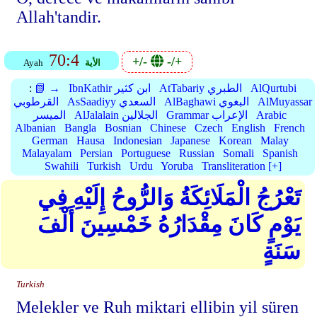
Allah'tandir.
70:4
+/-
-/+
الأية
Ayah
AlQurtubi
AtTabariy الطبري
IbnKathir ابن كثير
📗 →
:
AlMuyassar
AlBaghawi البغوي
AsSaadiyy السعدي
القرطوبي
Arabic
Grammar الإعراب
AlJalalain الجلالين
الميسر
Albanian
Bangla
Bosnian
Chinese
Czech
English
French
German
Hausa
Indonesian
Japanese
Korean
Malay
Malayalam
Persian
Portuguese
Russian
Somali
Spanish
Swahili
Turkish
Urdu
Yoruba
Transliteration [+]
تَعْرُجُ الْمَلَائِكَةُ وَالرُّوحُ إِلَيْهِ فِي
يَوْمٍ كَانَ مِقْدَارُهُ خَمْسِينَ أَلْفَ
سَنَةٍ
Turkish
Melekler ve Ruh miktari ellibin yil süren