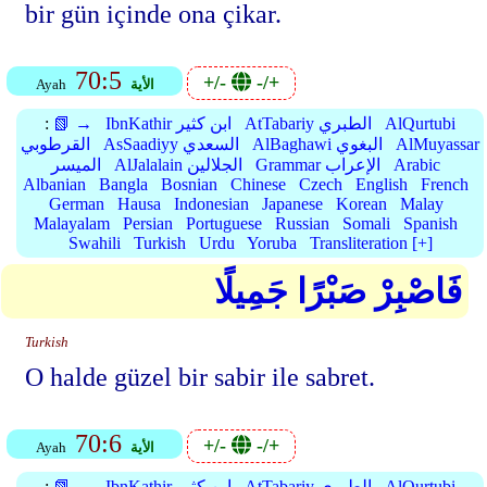
bir gün içinde ona çikar.
70:5
+/-
-/+
الأية
Ayah
AlQurtubi
AtTabariy الطبري
IbnKathir ابن كثير
📗 →
:
AlMuyassar
AlBaghawi البغوي
AsSaadiyy السعدي
القرطوبي
Arabic
Grammar الإعراب
AlJalalain الجلالين
الميسر
Albanian
Bangla
Bosnian
Chinese
Czech
English
French
German
Hausa
Indonesian
Japanese
Korean
Malay
Malayalam
Persian
Portuguese
Russian
Somali
Spanish
Swahili
Turkish
Urdu
Yoruba
Transliteration [+]
فَاصْبِرْ صَبْرًا جَمِيلًا
Turkish
O halde güzel bir sabir ile sabret.
70:6
+/-
-/+
الأية
Ayah
AlQurtubi
AtTabariy الطبري
IbnKathir ابن كثير
📗 →
: