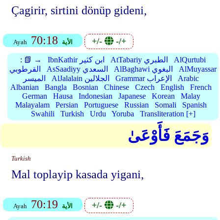
Çagirir, sirtini dönüp gideni,
70:18
+/-
-/+
الأية
Ayah
AlQurtubi
AtTabariy الطبري
IbnKathir ابن كثير
📗 →
:
AlMuyassar
AlBaghawi البغوي
AsSaadiyy السعدي
القرطوبي
Arabic
Grammar الإعراب
AlJalalain الجلالين
الميسر
Albanian
Bangla
Bosnian
Chinese
Czech
English
French
German
Hausa
Indonesian
Japanese
Korean
Malay
Malayalam
Persian
Portuguese
Russian
Somali
Spanish
Swahili
Turkish
Urdu
Yoruba
Transliteration [+]
وَجَمَعَ فَأَوْعَىٰ
Turkish
Mal toplayip kasada yigani,
70:19
+/-
-/+
الأية
Ayah