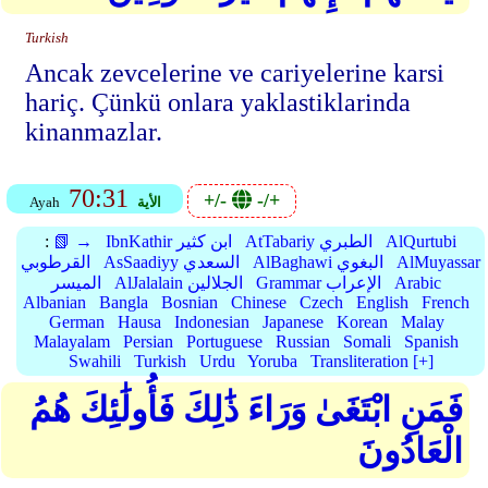
Turkish
Ancak zevcelerine ve cariyelerine karsi
hariç. Çünkü onlara yaklastiklarinda
kinanmazlar.
70:31
+/-
-/+
الأية
Ayah
AlQurtubi
AtTabariy الطبري
IbnKathir ابن كثير
📗 →
:
AlMuyassar
AlBaghawi البغوي
AsSaadiyy السعدي
القرطوبي
Arabic
Grammar الإعراب
AlJalalain الجلالين
الميسر
Albanian
Bangla
Bosnian
Chinese
Czech
English
French
German
Hausa
Indonesian
Japanese
Korean
Malay
Malayalam
Persian
Portuguese
Russian
Somali
Spanish
Swahili
Turkish
Urdu
Yoruba
Transliteration [+]
فَمَنِ ابْتَغَىٰ وَرَاءَ ذَٰلِكَ فَأُولَٰئِكَ هُمُ
الْعَادُونَ