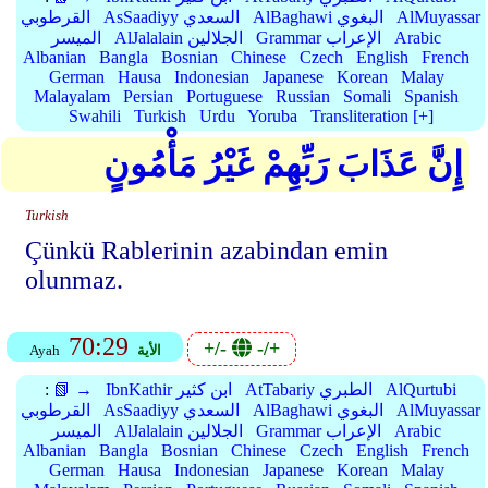
AlMuyassar
AlBaghawi البغوي
AsSaadiyy السعدي
القرطوبي
Arabic
Grammar الإعراب
AlJalalain الجلالين
الميسر
Albanian
Bangla
Bosnian
Chinese
Czech
English
French
German
Hausa
Indonesian
Japanese
Korean
Malay
Malayalam
Persian
Portuguese
Russian
Somali
Spanish
Swahili
Turkish
Urdu
Yoruba
Transliteration [+]
إِنَّ عَذَابَ رَبِّهِمْ غَيْرُ مَأْمُونٍ
Turkish
Çünkü Rablerinin azabindan emin
olunmaz.
70:29
+/-
-/+
الأية
Ayah
AlQurtubi
AtTabariy الطبري
IbnKathir ابن كثير
📗 →
:
AlMuyassar
AlBaghawi البغوي
AsSaadiyy السعدي
القرطوبي
Arabic
Grammar الإعراب
AlJalalain الجلالين
الميسر
Albanian
Bangla
Bosnian
Chinese
Czech
English
French
German
Hausa
Indonesian
Japanese
Korean
Malay