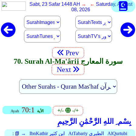
Sabt, 23 Safar 1448 AH
→ ←
Saturday, August
08, 2026
Prev
70. Surah Al-Ma'ârij سورة المعارج
Next
70:1
+/-
-/+
الأية
Ayah
بِسْم ِ اللهِ الرَّحْمَٰنِ الرَّحِيمِ
AlQurtubi
AtTabariy الطبري
IbnKathir ابن كثير
📗 →
: