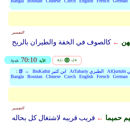
Bangla
Bosnian
Chinese
Czech
English
French
German
التفسير
عهن
←
70:10
+/-
-/+
الأية
Ayah
بي
AtTabariy الطبري
IbnKathir ابن كثير
📗 →
:
Bangla
Bosnian
Chinese
Czech
English
French
German
التفسير
يم حميما
←