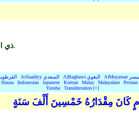
مصاعد الملائكة وهي السماوات.
ذي ا
AlMu الميسر
AlBaghawi البغوي
AsSaadiyy السعدي
AlQurtubi القرطو
Hausa
Indonesian
Japanese
Korean
Malay
Malayalam
Persian
Yoruba
Transliteration [+]
يَوْمٍ كَانَ مِقْدَارُهُ خَمْسِينَ أَلْفَ سَنَةٍ