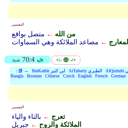
التفسير
من الله
←
متصل بواقع
لمعارج
←
70:4
+/-
-/+
الأية
Ayah
بي
AtTabariy الطبري
IbnKathir ابن كثير
📗 →
:
Bangla
Bosnian
Chinese
Czech
English
French
German
التفسير
تعرج
←
بالتاء والياء
الملائكة والروح
←
جبريل