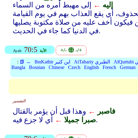
إليه
←
إلى مهبط أمره من السماء
ذوف، أي يقع العذاب بهم في يوم القيامة
من فيكون أخف عليه من صلاة مكتوبة يصليها
في الدنيا كما جاء في الحديث.
70:5
+/-
-/+
الأية
Ayah
بي
AtTabariy الطبري
IbnKathir ابن كثير
📗 →
:
Bangla
Bosnian
Chinese
Czech
English
French
German
التفسير
فاصبر
←
وهذا قبل أن يؤمر بالقتال
أي لا جزع فيه.
صبرا جميلا
←