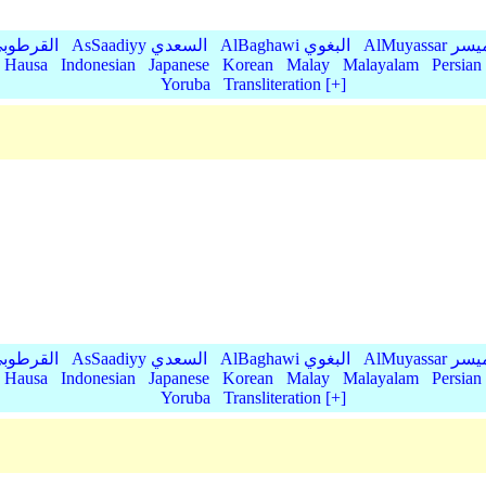
AlMu الميسر
AlBaghawi البغوي
AsSaadiyy السعدي
AlQurtubi القرطو
Hausa
Indonesian
Japanese
Korean
Malay
Malayalam
Persian
Yoruba
Transliteration [+]
AlMu الميسر
AlBaghawi البغوي
AsSaadiyy السعدي
AlQurtubi القرطو
Hausa
Indonesian
Japanese
Korean
Malay
Malayalam
Persian
Yoruba
Transliteration [+]