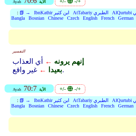
70:6
+/-
-/+
الأية
Ayah
بي
AtTabariy الطبري
IbnKathir ابن كثير
📗 →
:
Bangla
Bosnian
Chinese
Czech
English
French
German
التفسير
إنهم يرونه
←
أي العذاب
غير واقع.
بعيدا
←
70:7
+/-
-/+
الأية
Ayah
بي
AtTabariy الطبري
IbnKathir ابن كثير
📗 →
:
Bangla
Bosnian
Chinese
Czech
English
French
German