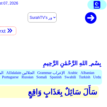
st 07, 2026
xt
بِسْم ِ اللهِ الرَّحْمَٰنِ الرَّحِيمِ
Albanian
Arabic
Grammar الإعراب
AlJalalain الجلالين
yassar
Portuguese
Russian
Somali
Spanish
Swahili
Turkish
Urdu
سَأَلَ سَائِلٌ بِعَذَابٍ وَاقِعٍ