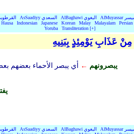
AlMu الميسر
AlBaghawi البغوي
AsSaadiyy السعدي
AlQurtubi القرطو
Hausa
Indonesian
Japanese
Korean
Malay
Malayalam
Persian
Yoruba
Transliteration [+]
 مِنْ عَذَابِ يَوْمِئِذٍ بِبَنِيهِ
يبصرونهم
←
أي يبصر الأحماء بعضهم بعضا
يفت
AlMu الميسر
AlBaghawi البغوي
AsSaadiyy السعدي
AlQurtubi القرطو