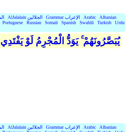
Albanian
Arabic
Grammar الإعراب
AlJalalain الجلالين
yassar
Portuguese
Russian
Somali
Spanish
Swahili
Turkish
Urdu
يُبَصَّرُونَهُمْ ۚ يَوَدُّ الْمُجْرِمُ لَوْ يَفْتَدِي
Albanian
Arabic
Grammar الإعراب
AlJalalain الجلالين
yassar