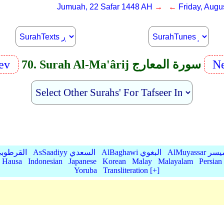
Jumuah, 22 Safar 1448 AH
→ ←
Friday, Augu
Ne
70. Surah Al-Ma'ârij سورة المعارج
rev
AlMu الميسر
AlBaghawi البغوي
AsSaadiyy السعدي
AlQurtubi القرطو
Hausa
Indonesian
Japanese
Korean
Malay
Malayalam
Persian
Yoruba
Transliteration [+]