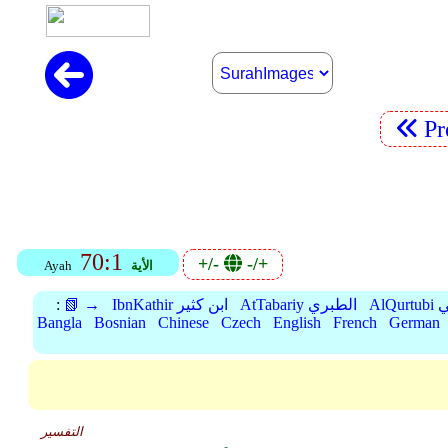
P
70:1
+/-
-/+
الأية
Ayah
بي
AtTabariy الطبري
IbnKathir ابن كثير
📗 →
:
Bangla
Bosnian
Chinese
Czech
English
French
German
التفسير