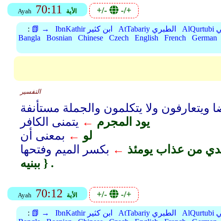
70:11
+/-
-/+
الأية
Ayah
بي
AtTabariy الطبري
IbnKathir ابن كثير
📗 →
:
Bangla
Bosnian
Chinese
Czech
English
French
German
التفسير
 ويتعارفون ولا يتكلمون والجملة مستأنفة
يود المجرم
←
يتمنى الكافر
لو
←
بمعنى أن
دي من عذاب يومئذ
←
بكسر الميم وفتحها
ببنيه } .
70:12
+/-
-/+
الأية
Ayah
بي
AtTabariy الطبري
IbnKathir ابن كثير
📗 →
: