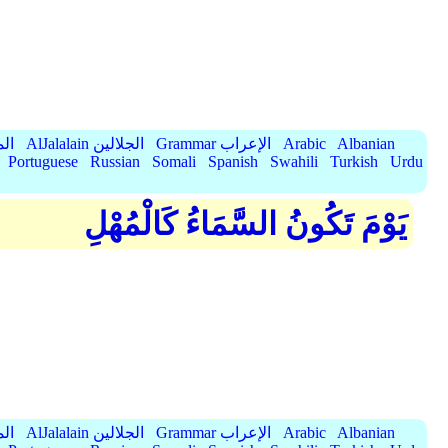
Albanian
Arabic
Grammar الإعراب
AlJalalain الجلالين
yassar
Portuguese
Russian
Somali
Spanish
Swahili
Turkish
Urdu
يَوْمَ تَكُونُ السَّمَاءُ كَالْمُهْلِ
Albanian
Arabic
Grammar الإعراب
AlJalalain الجلالين
yassar