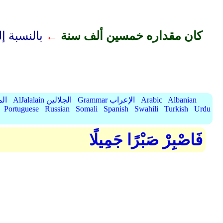
كان مقداره خمسين ألف سنة
←
بالنسبة إ
Albanian
Arabic
Grammar الإعراب
AlJalalain الجلالين
yassar
Portuguese
Russian
Somali
Spanish
Swahili
Turkish
Urdu
فَاصْبِرْ صَبْرًا جَمِيلًا