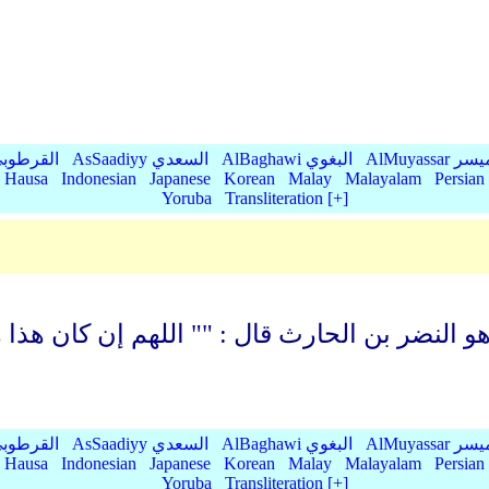
AlMu الميسر
AlBaghawi البغوي
AsSaadiyy السعدي
AlQurtubi القرطو
Hausa
Indonesian
Japanese
Korean
Malay
Malayalam
Persian
Yoruba
Transliteration [+]
AlMu الميسر
AlBaghawi البغوي
AsSaadiyy السعدي
AlQurtubi القرطو
Hausa
Indonesian
Japanese
Korean
Malay
Malayalam
Persian
Yoruba
Transliteration [+]