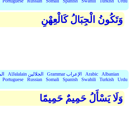
Portuguese
Russian
Somali
Spanish
Swahili
Turkish
Urdu
وَتَكُونُ الْجِبَالُ كَالْعِهْنِ
Albanian
Arabic
Grammar الإعراب
AlJalalain الجلالين
yassar
Portuguese
Russian
Somali
Spanish
Swahili
Turkish
Urdu
وَلَا يَسْأَلُ حَمِيمٌ حَمِيمًا