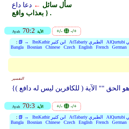
سأل سائل
←
دعا داع
بعذاب واقع } .
70:2
+/-
-/+
الأية
Ayah
بي
AtTabariy الطبري
IbnKathir ابن كثير
📗 →
:
Bangla
Bosnian
Chinese
Czech
English
French
German
التفسير
70:3
+/-
-/+
الأية
Ayah
بي
AtTabariy الطبري
IbnKathir ابن كثير
📗 →
:
Bangla
Bosnian
Chinese
Czech
English
French
German