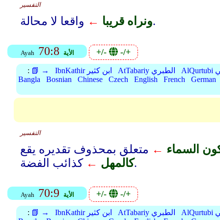
التفسير
واقعا لا محالة.
ونراه قريبا
←
70:8
+/-
-/+
الأية
Ayah
بي
AtTabariy الطبري
IbnKathir ابن كثير
📗 →
:
Bangla
Bosnian
Chinese
Czech
English
French
German
التفسير
كون السماء
←
متعلق بمحذوف تقديره يقع
كذائب الفضة.
كالمهل
←
70:9
+/-
-/+
الأية
Ayah
بي
AtTabariy الطبري
IbnKathir ابن كثير
📗 →
: