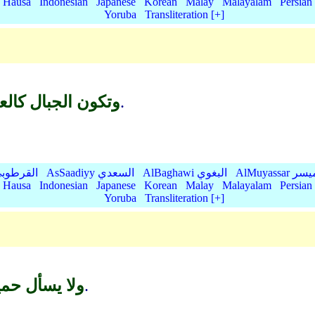
Hausa
Indonesian
Japanese
Korean
Malay
Malayalam
Persian
Yoruba
Transliteration [+]
كالصوف في الخفة والطيران بالريح.
وتكون الجبال كال
AlMu الميسر
AlBaghawi البغوي
AsSaadiyy السعدي
AlQurtubi القرطو
Hausa
Indonesian
Japanese
Korean
Malay
Malayalam
Persian
Yoruba
Transliteration [+]
قريب قريبه لاشتغال كل بحاله.
ولا يسأل حم