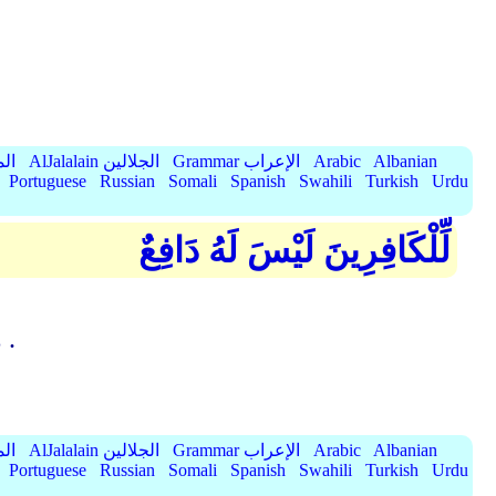
Albanian
Arabic
Grammar الإعراب
AlJalalain الجلالين
yassar
Portuguese
Russian
Somali
Spanish
Swahili
Turkish
Urdu
لِّلْكَافِرِينَ لَيْسَ لَهُ دَافِعٌ
{( للكافرين ليس له دافع ) هو النضر بن الحارث قال : "" اللهم إن كان هذا هو الحق "" الآية .
Albanian
Arabic
Grammar الإعراب
AlJalalain الجلالين
yassar
Portuguese
Russian
Somali
Spanish
Swahili
Turkish
Urdu