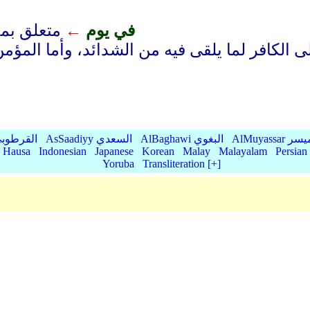
في يوم
←
متعلق بمح
لى الكافر لما يلقى فيه من الشدائد، وأما المؤ
AlMu الميسر
AlBaghawi البغوي
AsSaadiyy السعدي
AlQurtubi القرطو
Hausa
Indonesian
Japanese
Korean
Malay
Malayalam
Persian
Yoruba
Transliteration [+]