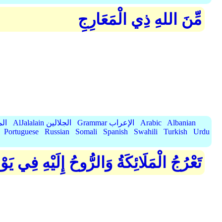
مِّنَ اللهِ ذِي الْمَعَارِجِ
Albanian
Arabic
Grammar الإعراب
AlJalalain الجلالين
yassar
Portuguese
Russian
Somali
Spanish
Swahili
Turkish
Urdu
تَعْرُجُ الْمَلَائِكَةُ وَالرُّوحُ إِلَيْهِ فِي 