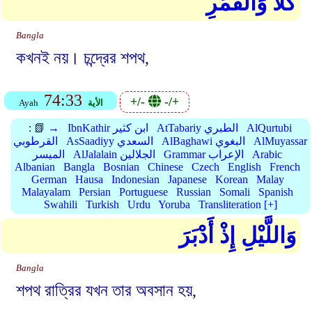
كَلَّا وَالْقَمَرِ
Bangla
কখনই নয়। চন্দ্রের শপথ,
74:33
+/-
-/+
الأية
Ayah
AlQurtubi
AtTabariy الطبري
IbnKathir ابن كثير
📗 →
:
AlMuyassar
AlBaghawi البغوي
AsSaadiyy السعدي
القرطوبي
Arabic
Grammar الإعراب
AlJalalain الجلالين
الميسر
Albanian
Bangla
Bosnian
Chinese
Czech
English
French
German
Hausa
Indonesian
Japanese
Korean
Malay
Malayalam
Persian
Portuguese
Russian
Somali
Spanish
Swahili
Turkish
Urdu
Yoruba
Transliteration [+]
وَاللَّيْلِ إِذْ أَدْبَرَ
Bangla
শপথ রাত্রির যখন তার অবসান হয়,