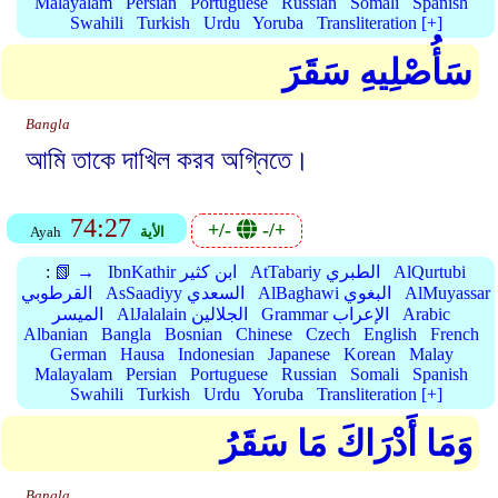
Malayalam
Persian
Portuguese
Russian
Somali
Spanish
Swahili
Turkish
Urdu
Yoruba
Transliteration [+]
سَأُصْلِيهِ سَقَرَ
Bangla
আমি তাকে দাখিল করব অগ্নিতে।
74:27
+/-
-/+
الأية
Ayah
AlQurtubi
AtTabariy الطبري
IbnKathir ابن كثير
📗 →
:
AlMuyassar
AlBaghawi البغوي
AsSaadiyy السعدي
القرطوبي
Arabic
Grammar الإعراب
AlJalalain الجلالين
الميسر
Albanian
Bangla
Bosnian
Chinese
Czech
English
French
German
Hausa
Indonesian
Japanese
Korean
Malay
Malayalam
Persian
Portuguese
Russian
Somali
Spanish
Swahili
Turkish
Urdu
Yoruba
Transliteration [+]
وَمَا أَدْرَاكَ مَا سَقَرُ
Bangla