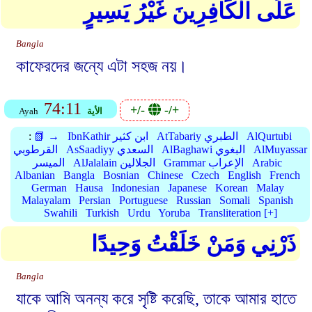
عَلَى الْكَافِرِينَ غَيْرُ يَسِيرٍ
Bangla
কাফেরদের জন্যে এটা সহজ নয়।
74:11
+/-
-/+
الأية
Ayah
AlQurtubi
AtTabariy الطبري
IbnKathir ابن كثير
📗 →
:
AlMuyassar
AlBaghawi البغوي
AsSaadiyy السعدي
القرطوبي
Arabic
Grammar الإعراب
AlJalalain الجلالين
الميسر
Albanian
Bangla
Bosnian
Chinese
Czech
English
French
German
Hausa
Indonesian
Japanese
Korean
Malay
Malayalam
Persian
Portuguese
Russian
Somali
Spanish
Swahili
Turkish
Urdu
Yoruba
Transliteration [+]
ذَرْنِي وَمَنْ خَلَقْتُ وَحِيدًا
Bangla
যাকে আমি অনন্য করে সৃষ্টি করেছি, তাকে আমার হাতে