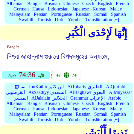
Albanian
Bangla
Bosnian
Chinese
Czech
English
French
German
Hausa
Indonesian
Japanese
Korean
Malay
Malayalam
Persian
Portuguese
Russian
Somali
Spanish
Swahili
Turkish
Urdu
Yoruba
Transliteration [+]
إِنَّهَا لَإِحْدَى الْكُبَرِ
Bangla
নিশ্চয় জাহান্নাম গুরুতর বিপদসমূহের অন্যতম,
74:36
+/-
-/+
الأية
Ayah
AlQurtubi
AtTabariy الطبري
IbnKathir ابن كثير
📗 →
:
AlMuyassar
AlBaghawi البغوي
AsSaadiyy السعدي
القرطوبي
Arabic
Grammar الإعراب
AlJalalain الجلالين
الميسر
Albanian
Bangla
Bosnian
Chinese
Czech
English
French
German
Hausa
Indonesian
Japanese
Korean
Malay
Malayalam
Persian
Portuguese
Russian
Somali
Spanish
Swahili
Turkish
Urdu
Yoruba
Transliteration [+]
نَذِيرًا لِّلْبَشَرِ