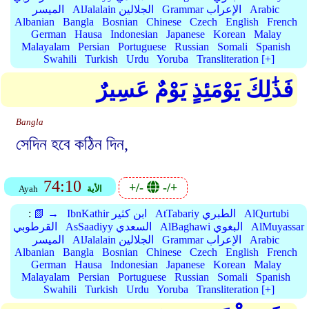
Arabic
Grammar الإعراب
AlJalalain الجلالين
الميسر
Albanian
Bangla
Bosnian
Chinese
Czech
English
French
German
Hausa
Indonesian
Japanese
Korean
Malay
Malayalam
Persian
Portuguese
Russian
Somali
Spanish
Swahili
Turkish
Urdu
Yoruba
Transliteration [+]
فَذَٰلِكَ يَوْمَئِذٍ يَوْمٌ عَسِيرٌ
Bangla
সেদিন হবে কঠিন দিন,
74:10
+/-
-/+
الأية
Ayah
AlQurtubi
AtTabariy الطبري
IbnKathir ابن كثير
📗 →
:
AlMuyassar
AlBaghawi البغوي
AsSaadiyy السعدي
القرطوبي
Arabic
Grammar الإعراب
AlJalalain الجلالين
الميسر
Albanian
Bangla
Bosnian
Chinese
Czech
English
French
German
Hausa
Indonesian
Japanese
Korean
Malay
Malayalam
Persian
Portuguese
Russian
Somali
Spanish
Swahili
Turkish
Urdu
Yoruba
Transliteration [+]