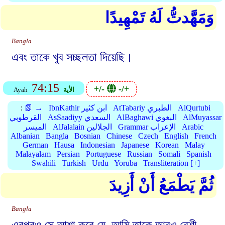
وَمَهَّدتُّ لَهُ تَمْهِيدًا
Bangla
এবং তাকে খুব সচ্ছলতা দিয়েছি।
74:15
+/-
-/+
الأية
Ayah
AlQurtubi
AtTabariy الطبري
IbnKathir ابن كثير
📗 →
:
AlMuyassar
AlBaghawi البغوي
AsSaadiyy السعدي
القرطوبي
Arabic
Grammar الإعراب
AlJalalain الجلالين
الميسر
Albanian
Bangla
Bosnian
Chinese
Czech
English
French
German
Hausa
Indonesian
Japanese
Korean
Malay
Malayalam
Persian
Portuguese
Russian
Somali
Spanish
Swahili
Turkish
Urdu
Yoruba
Transliteration [+]
ثُمَّ يَطْمَعُ أَنْ أَزِيدَ
Bangla