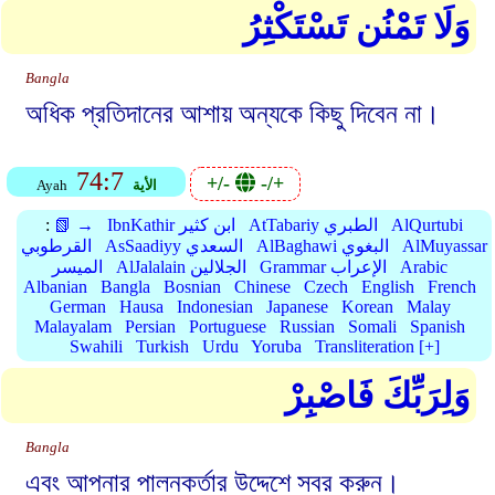
وَلَا تَمْنُن تَسْتَكْثِرُ
Bangla
অধিক প্রতিদানের আশায় অন্যকে কিছু দিবেন না।
74:7
+/-
-/+
الأية
Ayah
AlQurtubi
AtTabariy الطبري
IbnKathir ابن كثير
📗 →
:
AlMuyassar
AlBaghawi البغوي
AsSaadiyy السعدي
القرطوبي
Arabic
Grammar الإعراب
AlJalalain الجلالين
الميسر
Albanian
Bangla
Bosnian
Chinese
Czech
English
French
German
Hausa
Indonesian
Japanese
Korean
Malay
Malayalam
Persian
Portuguese
Russian
Somali
Spanish
Swahili
Turkish
Urdu
Yoruba
Transliteration [+]
وَلِرَبِّكَ فَاصْبِرْ
Bangla
এবং আপনার পালনকর্তার উদ্দেশে সবর করুন।