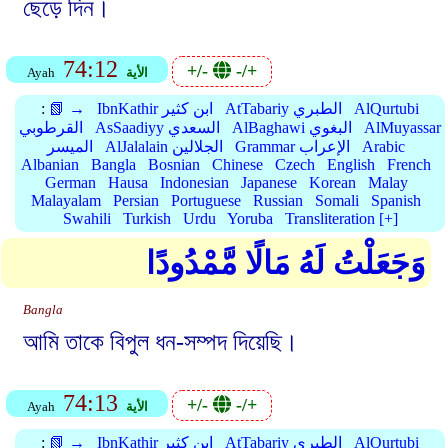
ছেড়ে দিন।
74:12
+/-
-/+
الأية
Ayah
AlQurtubi
AtTabariy الطبري
IbnKathir ابن كثير
📗 →
:
AlMuyassar
AlBaghawi البغوي
AsSaadiyy السعدي
القرطوبي
Arabic
Grammar الإعراب
AlJalalain الجلالين
الميسر
Albanian
Bangla
Bosnian
Chinese
Czech
English
French
German
Hausa
Indonesian
Japanese
Korean
Malay
Malayalam
Persian
Portuguese
Russian
Somali
Spanish
Swahili
Turkish
Urdu
Yoruba
Transliteration [+]
وَجَعَلْتُ لَهُ مَالًا مَّمْدُودًا
Bangla
আমি তাকে বিপুল ধন-সম্পদ দিয়েছি।
74:13
+/-
-/+
الأية
Ayah
AlQurtubi
AtTabariy الطبري
IbnKathir ابن كثير
📗 →
: