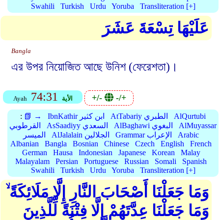
Swahili
Turkish
Urdu
Yoruba
Transliteration [+]
عَلَيْهَا تِسْعَةَ عَشَرَ
Bangla
এর উপর নিয়োজিত আছে উনিশ (ফেরেশতা)।
74:31
+/-
-/+
الأية
Ayah
AlQurtubi
AtTabariy الطبري
IbnKathir ابن كثير
📗 →
:
AlMuyassar
AlBaghawi البغوي
AsSaadiyy السعدي
القرطوبي
Arabic
Grammar الإعراب
AlJalalain الجلالين
الميسر
Albanian
Bangla
Bosnian
Chinese
Czech
English
French
German
Hausa
Indonesian
Japanese
Korean
Malay
Malayalam
Persian
Portuguese
Russian
Somali
Spanish
Swahili
Turkish
Urdu
Yoruba
Transliteration [+]
وَمَا جَعَلْنَا أَصْحَابَ النَّارِ إِلَّا مَلَائِكَةً ۙ
وَمَا جَعَلْنَا عِدَّتَهُمْ إِلَّا فِتْنَةً لِّلَّذِينَ