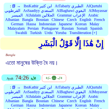
AlQurtubi
AtTabariy الطبري
IbnKathir ابن كثير
📗 →
:
AlMuyassar
AlBaghawi البغوي
AsSaadiyy السعدي
القرطوبي
Arabic
Grammar الإعراب
AlJalalain الجلالين
الميسر
Albanian
Bangla
Bosnian
Chinese
Czech
English
French
German
Hausa
Indonesian
Japanese
Korean
Malay
Malayalam
Persian
Portuguese
Russian
Somali
Spanish
Swahili
Turkish
Urdu
Yoruba
Transliteration [+]
إِنْ هَٰذَا إِلَّا قَوْلُ الْبَشَرِ
Bangla
এতো মানুষের উক্তি বৈ নয়।
74:26
+/-
-/+
الأية
Ayah
AlQurtubi
AtTabariy الطبري
IbnKathir ابن كثير
📗 →
:
AlMuyassar
AlBaghawi البغوي
AsSaadiyy السعدي
القرطوبي
Arabic
Grammar الإعراب
AlJalalain الجلالين
الميسر
Albanian
Bangla
Bosnian
Chinese
Czech
English
French
German
Hausa
Indonesian
Japanese
Korean
Malay