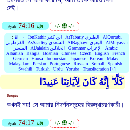
এরপরও সে আশা করে যে, আমি তাকে আরও বেশী
দেই।
74:16
+/-
-/+
الأية
Ayah
AlQurtubi
AtTabariy الطبري
IbnKathir ابن كثير
📗 →
:
AlMuyassar
AlBaghawi البغوي
AsSaadiyy السعدي
القرطوبي
Arabic
Grammar الإعراب
AlJalalain الجلالين
الميسر
Albanian
Bangla
Bosnian
Chinese
Czech
English
French
German
Hausa
Indonesian
Japanese
Korean
Malay
Malayalam
Persian
Portuguese
Russian
Somali
Spanish
Swahili
Turkish
Urdu
Yoruba
Transliteration [+]
كَلَّا ۖ إِنَّهُ كَانَ لِآيَاتِنَا عَنِيدًا
Bangla
কখনই নয়! সে আমার নিদর্শনসমূহের বিরুদ্ধাচরণকারী।
74:17
+/-
-/+
الأية
Ayah