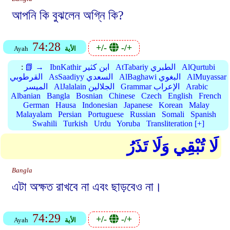
আপনি কি বুঝলেন অগ্নি কি?
74:28
+/-
-/+
الأية
Ayah
AlQurtubi
AtTabariy الطبري
IbnKathir ابن كثير
📗 →
:
AlMuyassar
AlBaghawi البغوي
AsSaadiyy السعدي
القرطوبي
Arabic
Grammar الإعراب
AlJalalain الجلالين
الميسر
Albanian
Bangla
Bosnian
Chinese
Czech
English
French
German
Hausa
Indonesian
Japanese
Korean
Malay
Malayalam
Persian
Portuguese
Russian
Somali
Spanish
Swahili
Turkish
Urdu
Yoruba
Transliteration [+]
لَا تُبْقِي وَلَا تَذَرُ
Bangla
এটা অক্ষত রাখবে না এবং ছাড়বেও না।
74:29
+/-
-/+
الأية
Ayah