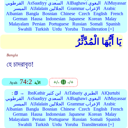
AlMuyassar
AlBaghawi البغوي
AsSaadiyy السعدي
القرطوبي
Arabic
Grammar الإعراب
AlJalalain الجلالين
الميسر
Albanian
Bangla
Bosnian
Chinese
Czech
English
French
German
Hausa
Indonesian
Japanese
Korean
Malay
Malayalam
Persian
Portuguese
Russian
Somali
Spanish
Swahili
Turkish
Urdu
Yoruba
Transliteration [+]
يَا أَيُّهَا الْمُدَّثِّرُ
Bangla
হে চাদরাবৃত!
74:2
+/-
-/+
الأية
Ayah
AlQurtubi
AtTabariy الطبري
IbnKathir ابن كثير
📗 →
:
AlMuyassar
AlBaghawi البغوي
AsSaadiyy السعدي
القرطوبي
Arabic
Grammar الإعراب
AlJalalain الجلالين
الميسر
Albanian
Bangla
Bosnian
Chinese
Czech
English
French
German
Hausa
Indonesian
Japanese
Korean
Malay
Malayalam
Persian
Portuguese
Russian
Somali
Spanish
Swahili
Turkish
Urdu
Yoruba
Transliteration [+]