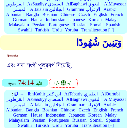
AlMuyassar
AlBaghawi البغوي
AsSaadiyy السعدي
القرطوبي
Arabic
Grammar الإعراب
AlJalalain الجلالين
الميسر
Albanian
Bangla
Bosnian
Chinese
Czech
English
French
German
Hausa
Indonesian
Japanese
Korean
Malay
Malayalam
Persian
Portuguese
Russian
Somali
Spanish
Swahili
Turkish
Urdu
Yoruba
Transliteration [+]
وَبَنِينَ شُهُودًا
Bangla
এবং সদা সংগী পুত্রবর্গ দিয়েছি,
74:14
+/-
-/+
الأية
Ayah
AlQurtubi
AtTabariy الطبري
IbnKathir ابن كثير
📗 →
:
AlMuyassar
AlBaghawi البغوي
AsSaadiyy السعدي
القرطوبي
Arabic
Grammar الإعراب
AlJalalain الجلالين
الميسر
Albanian
Bangla
Bosnian
Chinese
Czech
English
French
German
Hausa
Indonesian
Japanese
Korean
Malay
Malayalam
Persian
Portuguese
Russian
Somali
Spanish
Swahili
Turkish
Urdu
Yoruba
Transliteration [+]