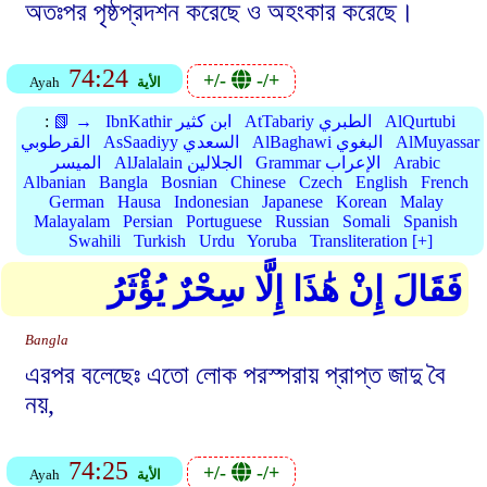
অতঃপর পৃষ্ঠপ্রদশন করেছে ও অহংকার করেছে।
74:24
+/-
-/+
الأية
Ayah
AlQurtubi
AtTabariy الطبري
IbnKathir ابن كثير
📗 →
:
AlMuyassar
AlBaghawi البغوي
AsSaadiyy السعدي
القرطوبي
Arabic
Grammar الإعراب
AlJalalain الجلالين
الميسر
Albanian
Bangla
Bosnian
Chinese
Czech
English
French
German
Hausa
Indonesian
Japanese
Korean
Malay
Malayalam
Persian
Portuguese
Russian
Somali
Spanish
Swahili
Turkish
Urdu
Yoruba
Transliteration [+]
فَقَالَ إِنْ هَٰذَا إِلَّا سِحْرٌ يُؤْثَرُ
Bangla
এরপর বলেছেঃ এতো লোক পরস্পরায় প্রাপ্ত জাদু বৈ
নয়,
74:25
+/-
-/+
الأية
Ayah