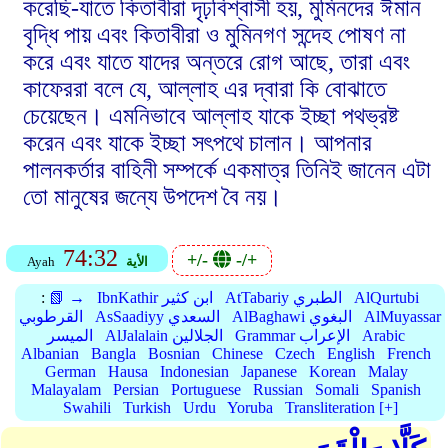
করেছি-যাতে কিতাবীরা দৃঢ়বিশ্বাসী হয়, মুমিনদের ঈমান
বৃদ্ধি পায় এবং কিতাবীরা ও মুমিনগণ সন্দেহ পোষণ না
করে এবং যাতে যাদের অন্তরে রোগ আছে, তারা এবং
কাফেররা বলে যে, আল্লাহ এর দ্বারা কি বোঝাতে
চেয়েছেন। এমনিভাবে আল্লাহ যাকে ইচ্ছা পথভ্রষ্ট
করেন এবং যাকে ইচ্ছা সৎপথে চালান। আপনার
পালনকর্তার বাহিনী সম্পর্কে একমাত্র তিনিই জানেন এটা
তো মানুষের জন্যে উপদেশ বৈ নয়।
74:32
+/-
-/+
الأية
Ayah
AlQurtubi
AtTabariy الطبري
IbnKathir ابن كثير
📗 →
:
AlMuyassar
AlBaghawi البغوي
AsSaadiyy السعدي
القرطوبي
Arabic
Grammar الإعراب
AlJalalain الجلالين
الميسر
Albanian
Bangla
Bosnian
Chinese
Czech
English
French
German
Hausa
Indonesian
Japanese
Korean
Malay
Malayalam
Persian
Portuguese
Russian
Somali
Spanish
Swahili
Turkish
Urdu
Yoruba
Transliteration [+]