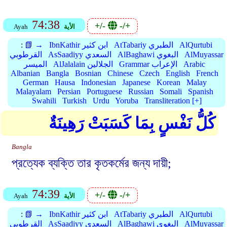
74:38
+/-
-/+
الأية
Ayah
AlQurtubi
AtTabariy الطبري
IbnKathir ابن كثير
📗 →
:
AlMuyassar
AlBaghawi البغوي
AsSaadiyy السعدي
القرطوبي
Arabic
Grammar الإعراب
AlJalalain الجلالين
الميسر
Albanian
Bangla
Bosnian
Chinese
Czech
English
French
German
Hausa
Indonesian
Japanese
Korean
Malay
Malayalam
Persian
Portuguese
Russian
Somali
Spanish
Swahili
Turkish
Urdu
Yoruba
Transliteration [+]
كُلُّ نَفْسٍ بِمَا كَسَبَتْ رَهِينَةٌ
Bangla
প্রত্যেক ব্যক্তি তার কৃতকর্মের জন্য দায়ী;
74:39
+/-
-/+
الأية
Ayah
AlQurtubi
AtTabariy الطبري
IbnKathir ابن كثير
📗 →
:
AlMuyassar
AlBaghawi البغوي
AsSaadiyy السعدي
القرطوبي