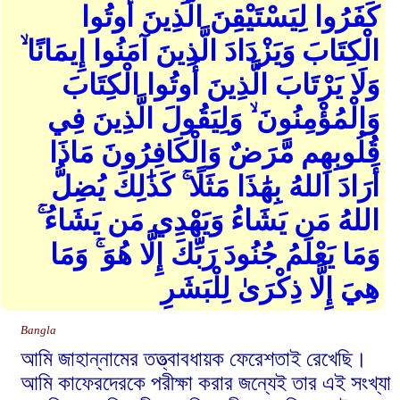
كَفَرُوا لِيَسْتَيْقِنَ الَّذِينَ أُوتُوا
الْكِتَابَ وَيَزْدَادَ الَّذِينَ آمَنُوا إِيمَانًا ۙ
وَلَا يَرْتَابَ الَّذِينَ أُوتُوا الْكِتَابَ
وَالْمُؤْمِنُونَ ۙ وَلِيَقُولَ الَّذِينَ فِي
قُلُوبِهِم مَّرَضٌ وَالْكَافِرُونَ مَاذَا
أَرَادَ اللهُ بِهَٰذَا مَثَلًا ۚ كَذَٰلِكَ يُضِلُّ
اللهُ مَن يَشَاءُ وَيَهْدِي مَن يَشَاءُ ۚ
وَمَا يَعْلَمُ جُنُودَ رَبِّكَ إِلَّا هُوَ ۚ وَمَا
هِيَ إِلَّا ذِكْرَىٰ لِلْبَشَرِ
Bangla
আমি জাহান্নামের তত্ত্বাবধায়ক ফেরেশতাই রেখেছি।
আমি কাফেরদেরকে পরীক্ষা করার জন্যেই তার এই সংখ্যা