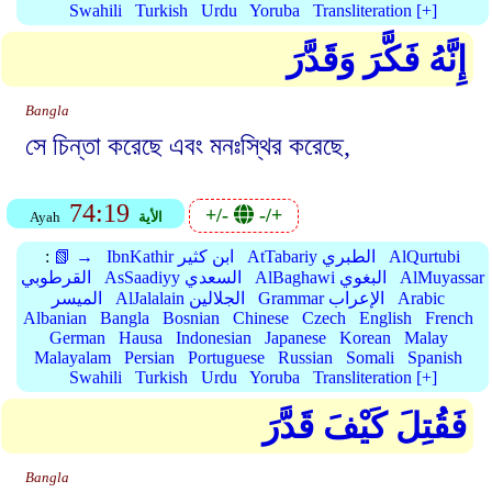
Swahili
Turkish
Urdu
Yoruba
Transliteration [+]
إِنَّهُ فَكَّرَ وَقَدَّرَ
Bangla
সে চিন্তা করেছে এবং মনঃস্থির করেছে,
74:19
+/-
-/+
الأية
Ayah
AlQurtubi
AtTabariy الطبري
IbnKathir ابن كثير
📗 →
:
AlMuyassar
AlBaghawi البغوي
AsSaadiyy السعدي
القرطوبي
Arabic
Grammar الإعراب
AlJalalain الجلالين
الميسر
Albanian
Bangla
Bosnian
Chinese
Czech
English
French
German
Hausa
Indonesian
Japanese
Korean
Malay
Malayalam
Persian
Portuguese
Russian
Somali
Spanish
Swahili
Turkish
Urdu
Yoruba
Transliteration [+]
فَقُتِلَ كَيْفَ قَدَّرَ
Bangla