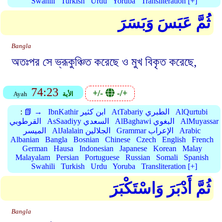
Swahili
Turkish
Urdu
Yoruba
Transliteration [+]
ثُمَّ عَبَسَ وَبَسَرَ
Bangla
অতঃপর সে ভ্রূকুঞ্চিত করেছে ও মুখ বিকৃত করেছে,
74:23
+/-
-/+
الأية
Ayah
AlQurtubi
AtTabariy الطبري
IbnKathir ابن كثير
📗 →
:
AlMuyassar
AlBaghawi البغوي
AsSaadiyy السعدي
القرطوبي
Arabic
Grammar الإعراب
AlJalalain الجلالين
الميسر
Albanian
Bangla
Bosnian
Chinese
Czech
English
French
German
Hausa
Indonesian
Japanese
Korean
Malay
Malayalam
Persian
Portuguese
Russian
Somali
Spanish
Swahili
Turkish
Urdu
Yoruba
Transliteration [+]
ثُمَّ أَدْبَرَ وَاسْتَكْبَرَ
Bangla