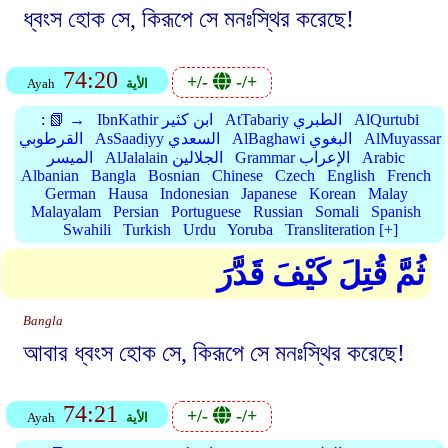
ধ্বংস হোক সে, কিরূপে সে মনঃস্থির করেছে!
74:20
+/-
-/+
الأية
Ayah
AlQurtubi
AtTabariy الطبري
IbnKathir ابن كثير
📗 →
:
AlMuyassar
AlBaghawi البغوي
AsSaadiyy السعدي
القرطوبي
Arabic
Grammar الإعراب
AlJalalain الجلالين
الميسر
Albanian
Bangla
Bosnian
Chinese
Czech
English
French
German
Hausa
Indonesian
Japanese
Korean
Malay
Malayalam
Persian
Portuguese
Russian
Somali
Spanish
Swahili
Turkish
Urdu
Yoruba
Transliteration [+]
ثُمَّ قُتِلَ كَيْفَ قَدَّرَ
Bangla
আবার ধ্বংস হোক সে, কিরূপে সে মনঃস্থির করেছে!
74:21
+/-
-/+
الأية
Ayah