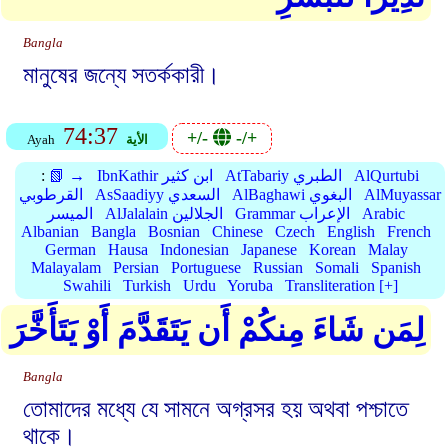
Bangla
মানুষের জন্যে সতর্ককারী।
74:37
+/-
-/+
الأية
Ayah
AlQurtubi
AtTabariy الطبري
IbnKathir ابن كثير
📗 →
:
AlMuyassar
AlBaghawi البغوي
AsSaadiyy السعدي
القرطوبي
Arabic
Grammar الإعراب
AlJalalain الجلالين
الميسر
Albanian
Bangla
Bosnian
Chinese
Czech
English
French
German
Hausa
Indonesian
Japanese
Korean
Malay
Malayalam
Persian
Portuguese
Russian
Somali
Spanish
Swahili
Turkish
Urdu
Yoruba
Transliteration [+]
لِمَن شَاءَ مِنكُمْ أَن يَتَقَدَّمَ أَوْ يَتَأَخَّرَ
Bangla
তোমাদের মধ্যে যে সামনে অগ্রসর হয় অথবা পশ্চাতে
থাকে।