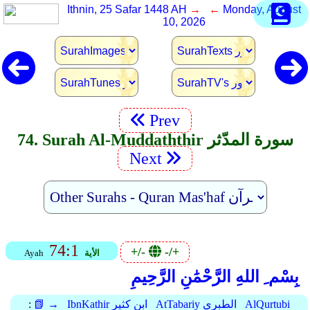
Ithnin, 25 Safar 1448 AH
→ ←
Monday, August
10, 2026
Prev
74. Surah Al-Muddaththir سورة المدّثر
Next
74:1
+/-
-/+
الأية
Ayah
بِسْم ِ اللهِ الرَّحْمَٰنِ الرَّحِيمِ
AlQurtubi
AtTabariy الطبري
IbnKathir ابن كثير
📗 →
: