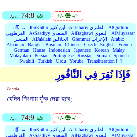
74:8
+/-
-/+
الأية
Ayah
AlQurtubi
AtTabariy الطبري
IbnKathir ابن كثير
📗 →
:
AlMuyassar
AlBaghawi البغوي
AsSaadiyy السعدي
القرطوبي
Arabic
Grammar الإعراب
AlJalalain الجلالين
الميسر
Albanian
Bangla
Bosnian
Chinese
Czech
English
French
German
Hausa
Indonesian
Japanese
Korean
Malay
Malayalam
Persian
Portuguese
Russian
Somali
Spanish
Swahili
Turkish
Urdu
Yoruba
Transliteration [+]
فَإِذَا نُقِرَ فِي النَّاقُورِ
Bangla
যেদিন শিংগায় ফুঁক দেয়া হবে;
74:9
+/-
-/+
الأية
Ayah
AlQurtubi
AtTabariy الطبري
IbnKathir ابن كثير
📗 →
:
AlMuyassar
AlBaghawi البغوي
AsSaadiyy السعدي
القرطوبي