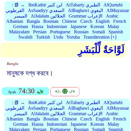
AlQurtubi
AtTabariy الطبري
IbnKathir ابن كثير
📗 →
:
AlMuyassar
AlBaghawi البغوي
AsSaadiyy السعدي
القرطوبي
Arabic
Grammar الإعراب
AlJalalain الجلالين
الميسر
Albanian
Bangla
Bosnian
Chinese
Czech
English
French
German
Hausa
Indonesian
Japanese
Korean
Malay
Malayalam
Persian
Portuguese
Russian
Somali
Spanish
Swahili
Turkish
Urdu
Yoruba
Transliteration [+]
لَوَّاحَةٌ لِّلْبَشَرِ
Bangla
মানুষকে দগ্ধ করবে।
74:30
+/-
-/+
الأية
Ayah
AlQurtubi
AtTabariy الطبري
IbnKathir ابن كثير
📗 →
:
AlMuyassar
AlBaghawi البغوي
AsSaadiyy السعدي
القرطوبي
Arabic
Grammar الإعراب
AlJalalain الجلالين
الميسر
Albanian
Bangla
Bosnian
Chinese
Czech
English
French
German
Hausa
Indonesian
Japanese
Korean
Malay
Malayalam
Persian
Portuguese
Russian
Somali
Spanish