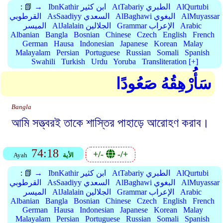
AlQurtubi
AtTabariy الطبري
IbnKathir ابن كثير
📗 →
:
AlMuyassar
AlBaghawi البغوي
AsSaadiyy السعدي
القرطوبي
Arabic
Grammar الإعراب
AlJalalain الجلالين
الميسر
Albanian
Bangla
Bosnian
Chinese
Czech
English
French
German
Hausa
Indonesian
Japanese
Korean
Malay
Malayalam
Persian
Portuguese
Russian
Somali
Spanish
Swahili
Turkish
Urdu
Yoruba
Transliteration [+]
سَأُرْهِقُهُ صَعُودًا
Bangla
আমি সত্ত্বরই তাকে শাস্তির পাহাড়ে আরোহণ করাব।
74:18
+/-
-/+
الأية
Ayah
AlQurtubi
AtTabariy الطبري
IbnKathir ابن كثير
📗 →
:
AlMuyassar
AlBaghawi البغوي
AsSaadiyy السعدي
القرطوبي
Arabic
Grammar الإعراب
AlJalalain الجلالين
الميسر
Albanian
Bangla
Bosnian
Chinese
Czech
English
French
German
Hausa
Indonesian
Japanese
Korean
Malay
Malayalam
Persian
Portuguese
Russian
Somali
Spanish