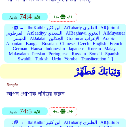
74:4
+/-
-/+
الأية
Ayah
AlQurtubi
AtTabariy الطبري
IbnKathir ابن كثير
📗 →
:
AlMuyassar
AlBaghawi البغوي
AsSaadiyy السعدي
القرطوبي
Arabic
Grammar الإعراب
AlJalalain الجلالين
الميسر
Albanian
Bangla
Bosnian
Chinese
Czech
English
French
German
Hausa
Indonesian
Japanese
Korean
Malay
Malayalam
Persian
Portuguese
Russian
Somali
Spanish
Swahili
Turkish
Urdu
Yoruba
Transliteration [+]
وَثِيَابَكَ فَطَهِّرْ
Bangla
আপন পোশাক পবিত্র করুন
74:5
+/-
-/+
الأية
Ayah
AlQurtubi
AtTabariy الطبري
IbnKathir ابن كثير
📗 →
: