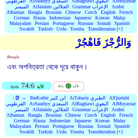
AlMuyassar
AlBaghawi البغوي
AsSaadiyy السعدي
القرطوبي
Arabic
Grammar الإعراب
AlJalalain الجلالين
الميسر
Albanian
Bangla
Bosnian
Chinese
Czech
English
French
German
Hausa
Indonesian
Japanese
Korean
Malay
Malayalam
Persian
Portuguese
Russian
Somali
Spanish
Swahili
Turkish
Urdu
Yoruba
Transliteration [+]
وَالرُّجْزَ فَاهْجُرْ
Bangla
এবং অপবিত্রতা থেকে দূরে থাকুন।
74:6
+/-
-/+
الأية
Ayah
AlQurtubi
AtTabariy الطبري
IbnKathir ابن كثير
📗 →
:
AlMuyassar
AlBaghawi البغوي
AsSaadiyy السعدي
القرطوبي
Arabic
Grammar الإعراب
AlJalalain الجلالين
الميسر
Albanian
Bangla
Bosnian
Chinese
Czech
English
French
German
Hausa
Indonesian
Japanese
Korean
Malay
Malayalam
Persian
Portuguese
Russian
Somali
Spanish
Swahili
Turkish
Urdu
Yoruba
Transliteration [+]