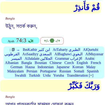
قُمْ فَأَنذِرْ
Bangla
উঠুন, সতর্ক করুন,
74:3
+/-
-/+
الأية
Ayah
AlQurtubi
AtTabariy الطبري
IbnKathir ابن كثير
📗 →
:
AlMuyassar
AlBaghawi البغوي
AsSaadiyy السعدي
القرطوبي
Arabic
Grammar الإعراب
AlJalalain الجلالين
الميسر
Albanian
Bangla
Bosnian
Chinese
Czech
English
French
German
Hausa
Indonesian
Japanese
Korean
Malay
Malayalam
Persian
Portuguese
Russian
Somali
Spanish
Swahili
Turkish
Urdu
Yoruba
Transliteration [+]
وَرَبَّكَ فَكَبِّرْ
Bangla
আপন পালনকর্তার মাহাত্ম্য ঘোষনা করুন,