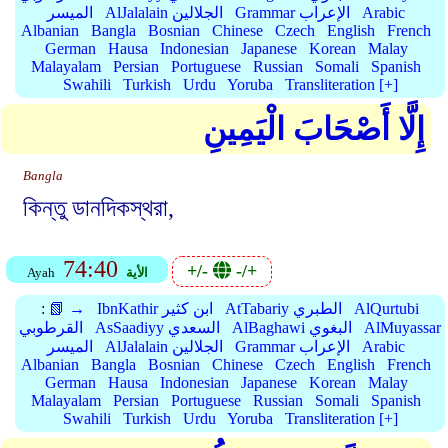
Arabic
Grammar الإعراب
AlJalalain الجلالين
الميسر
Albanian
Bangla
Bosnian
Chinese
Czech
English
French
German
Hausa
Indonesian
Japanese
Korean
Malay
Malayalam
Persian
Portuguese
Russian
Somali
Spanish
Swahili
Turkish
Urdu
Yoruba
Transliteration [+]
إِلَّا أَصْحَابَ الْيَمِينِ
Bangla
কিন্তু ডানদিকস্থরা,
74:40
+/-
-/+
الأية
Ayah
AlQurtubi
AtTabariy الطبري
IbnKathir ابن كثير
📗 →
:
AlMuyassar
AlBaghawi البغوي
AsSaadiyy السعدي
القرطوبي
Arabic
Grammar الإعراب
AlJalalain الجلالين
الميسر
Albanian
Bangla
Bosnian
Chinese
Czech
English
French
German
Hausa
Indonesian
Japanese
Korean
Malay
Malayalam
Persian
Portuguese
Russian
Somali
Spanish
Swahili
Turkish
Urdu
Yoruba
Transliteration [+]