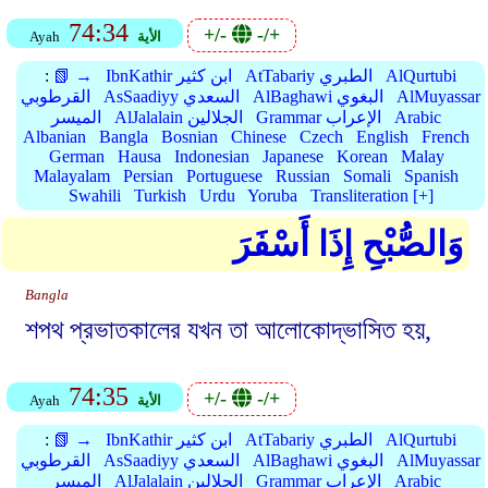
74:34
+/-
-/+
الأية
Ayah
AlQurtubi
AtTabariy الطبري
IbnKathir ابن كثير
📗 →
:
AlMuyassar
AlBaghawi البغوي
AsSaadiyy السعدي
القرطوبي
Arabic
Grammar الإعراب
AlJalalain الجلالين
الميسر
Albanian
Bangla
Bosnian
Chinese
Czech
English
French
German
Hausa
Indonesian
Japanese
Korean
Malay
Malayalam
Persian
Portuguese
Russian
Somali
Spanish
Swahili
Turkish
Urdu
Yoruba
Transliteration [+]
وَالصُّبْحِ إِذَا أَسْفَرَ
Bangla
শপথ প্রভাতকালের যখন তা আলোকোদ্ভাসিত হয়,
74:35
+/-
-/+
الأية
Ayah
AlQurtubi
AtTabariy الطبري
IbnKathir ابن كثير
📗 →
:
AlMuyassar
AlBaghawi البغوي
AsSaadiyy السعدي
القرطوبي
Arabic
Grammar الإعراب
AlJalalain الجلالين
الميسر