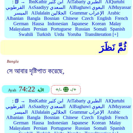
AlQurtubi
AtTabariy الطبري
IbnKathir ابن كثير
📗 →
:
AlMuyassar
AlBaghawi البغوي
AsSaadiyy السعدي
القرطوبي
Arabic
Grammar الإعراب
AlJalalain الجلالين
الميسر
Albanian
Bangla
Bosnian
Chinese
Czech
English
French
German
Hausa
Indonesian
Japanese
Korean
Malay
Malayalam
Persian
Portuguese
Russian
Somali
Spanish
Swahili
Turkish
Urdu
Yoruba
Transliteration [+]
ثُمَّ نَظَرَ
Bangla
সে আবার দৃষ্টিপাত করেছে,
74:22
+/-
-/+
الأية
Ayah
AlQurtubi
AtTabariy الطبري
IbnKathir ابن كثير
📗 →
:
AlMuyassar
AlBaghawi البغوي
AsSaadiyy السعدي
القرطوبي
Arabic
Grammar الإعراب
AlJalalain الجلالين
الميسر
Albanian
Bangla
Bosnian
Chinese
Czech
English
French
German
Hausa
Indonesian
Japanese
Korean
Malay
Malayalam
Persian
Portuguese
Russian
Somali
Spanish