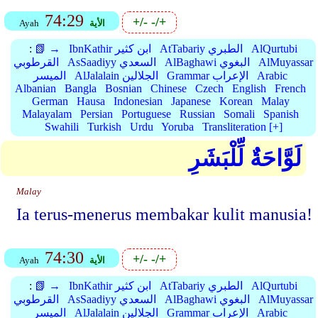
74:29
+/-
-/+
الأية
Ayah
AlQurtubi
AtTabariy الطبري
IbnKathir ابن كثير
📗 →
:
AlMuyassar
AlBaghawi البغوي
AsSaadiyy السعدي
القرطوبي
Arabic
Grammar الإعراب
AlJalalain الجلالين
الميسر
Albanian
Bangla
Bosnian
Chinese
Czech
English
French
German
Hausa
Indonesian
Japanese
Korean
Malay
Malayalam
Persian
Portuguese
Russian
Somali
Spanish
Swahili
Turkish
Urdu
Yoruba
Transliteration [+]
لَوَّاحَةٌ لِّلْبَشَرِ
Malay
Ia terus-menerus membakar kulit manusia!
74:30
+/-
-/+
الأية
Ayah
AlQurtubi
AtTabariy الطبري
IbnKathir ابن كثير
📗 →
:
AlMuyassar
AlBaghawi البغوي
AsSaadiyy السعدي
القرطوبي
Arabic
Grammar الإعراب
AlJalalain الجلالين
الميسر