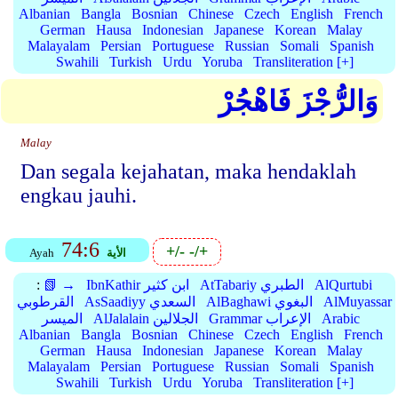
Albanian
Bangla
Bosnian
Chinese
Czech
English
French
German
Hausa
Indonesian
Japanese
Korean
Malay
Malayalam
Persian
Portuguese
Russian
Somali
Spanish
Swahili
Turkish
Urdu
Yoruba
Transliteration [+]
وَالرُّجْزَ فَاهْجُرْ
Malay
Dan segala kejahatan, maka hendaklah
engkau jauhi.
74:6
+/-
-/+
الأية
Ayah
AlQurtubi
AtTabariy الطبري
IbnKathir ابن كثير
📗 →
:
AlMuyassar
AlBaghawi البغوي
AsSaadiyy السعدي
القرطوبي
Arabic
Grammar الإعراب
AlJalalain الجلالين
الميسر
Albanian
Bangla
Bosnian
Chinese
Czech
English
French
German
Hausa
Indonesian
Japanese
Korean
Malay
Malayalam
Persian
Portuguese
Russian
Somali
Spanish
Swahili
Turkish
Urdu
Yoruba
Transliteration [+]