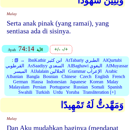
وَبَنِينَ شُهُودًا
Malay
Serta anak pinak (yang ramai), yang
sentiasa ada di sisinya.
74:14
+/-
-/+
الأية
Ayah
AlQurtubi
AtTabariy الطبري
IbnKathir ابن كثير
📗 →
:
AlMuyassar
AlBaghawi البغوي
AsSaadiyy السعدي
القرطوبي
Arabic
Grammar الإعراب
AlJalalain الجلالين
الميسر
Albanian
Bangla
Bosnian
Chinese
Czech
English
French
German
Hausa
Indonesian
Japanese
Korean
Malay
Malayalam
Persian
Portuguese
Russian
Somali
Spanish
Swahili
Turkish
Urdu
Yoruba
Transliteration [+]
وَمَهَّدتُّ لَهُ تَمْهِيدًا
Malay
Dan Aku mudahkan baginya (mendapat