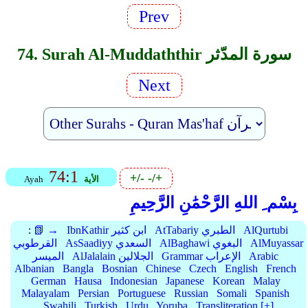
Prev
74. Surah Al-Muddaththir سورة المدّثر
Next
74:1
+/-
-/+
الأية
Ayah
بِسْم ِ اللهِ الرَّحْمَٰنِ الرَّحِيمِ
AlQurtubi
AtTabariy الطبري
IbnKathir ابن كثير
📗 →
:
AlMuyassar
AlBaghawi البغوي
AsSaadiyy السعدي
القرطوبي
Arabic
Grammar الإعراب
AlJalalain الجلالين
الميسر
Albanian
Bangla
Bosnian
Chinese
Czech
English
French
German
Hausa
Indonesian
Japanese
Korean
Malay
Malayalam
Persian
Portuguese
Russian
Somali
Spanish
Swahili
Turkish
Urdu
Yoruba
Transliteration [+]