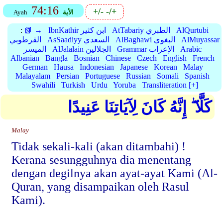
74:16
+/-
-/+
الأية
Ayah
AlQurtubi
AtTabariy الطبري
IbnKathir ابن كثير
📗 →
:
AlMuyassar
AlBaghawi البغوي
AsSaadiyy السعدي
القرطوبي
Arabic
Grammar الإعراب
AlJalalain الجلالين
الميسر
Albanian
Bangla
Bosnian
Chinese
Czech
English
French
German
Hausa
Indonesian
Japanese
Korean
Malay
Malayalam
Persian
Portuguese
Russian
Somali
Spanish
Swahili
Turkish
Urdu
Yoruba
Transliteration [+]
كَلَّا ۖ إِنَّهُ كَانَ لِآيَاتِنَا عَنِيدًا
Malay
Tidak sekali-kali (akan ditambahi) !
Kerana sesungguhnya dia menentang
dengan degilnya akan ayat-ayat Kami (Al-
Quran, yang disampaikan oleh Rasul
Kami).