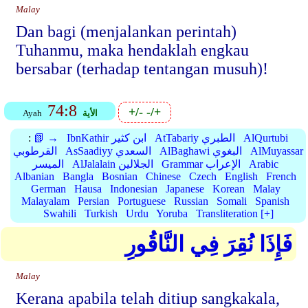
Malay
Dan bagi (menjalankan perintah)
Tuhanmu, maka hendaklah engkau
bersabar (terhadap tentangan musuh)!
74:8
+/-
-/+
الأية
Ayah
AlQurtubi
AtTabariy الطبري
IbnKathir ابن كثير
📗 →
:
AlMuyassar
AlBaghawi البغوي
AsSaadiyy السعدي
القرطوبي
Arabic
Grammar الإعراب
AlJalalain الجلالين
الميسر
Albanian
Bangla
Bosnian
Chinese
Czech
English
French
German
Hausa
Indonesian
Japanese
Korean
Malay
Malayalam
Persian
Portuguese
Russian
Somali
Spanish
Swahili
Turkish
Urdu
Yoruba
Transliteration [+]
فَإِذَا نُقِرَ فِي النَّاقُورِ
Malay
Kerana apabila telah ditiup sangkakala,