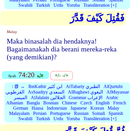
Swahili
Turkish
Urdu
Yoruba
Transliteration [+]
فَقُتِلَ كَيْفَ قَدَّرَ
Malay
Maka binasalah dia hendaknya!
Bagaimanakah dia berani mereka-reka
(yang demikian)?
74:20
+/-
-/+
الأية
Ayah
AlQurtubi
AtTabariy الطبري
IbnKathir ابن كثير
📗 →
:
AlMuyassar
AlBaghawi البغوي
AsSaadiyy السعدي
القرطوبي
Arabic
Grammar الإعراب
AlJalalain الجلالين
الميسر
Albanian
Bangla
Bosnian
Chinese
Czech
English
French
German
Hausa
Indonesian
Japanese
Korean
Malay
Malayalam
Persian
Portuguese
Russian
Somali
Spanish
Swahili
Turkish
Urdu
Yoruba
Transliteration [+]