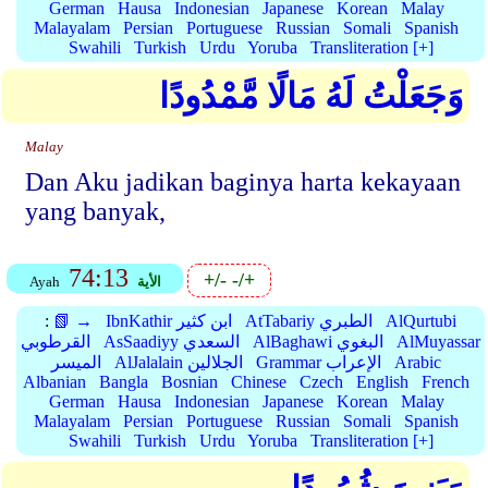
German
Hausa
Indonesian
Japanese
Korean
Malay
Malayalam
Persian
Portuguese
Russian
Somali
Spanish
Swahili
Turkish
Urdu
Yoruba
Transliteration [+]
وَجَعَلْتُ لَهُ مَالًا مَّمْدُودًا
Malay
Dan Aku jadikan baginya harta kekayaan
yang banyak,
74:13
+/-
-/+
الأية
Ayah
AlQurtubi
AtTabariy الطبري
IbnKathir ابن كثير
📗 →
:
AlMuyassar
AlBaghawi البغوي
AsSaadiyy السعدي
القرطوبي
Arabic
Grammar الإعراب
AlJalalain الجلالين
الميسر
Albanian
Bangla
Bosnian
Chinese
Czech
English
French
German
Hausa
Indonesian
Japanese
Korean
Malay
Malayalam
Persian
Portuguese
Russian
Somali
Spanish
Swahili
Turkish
Urdu
Yoruba
Transliteration [+]