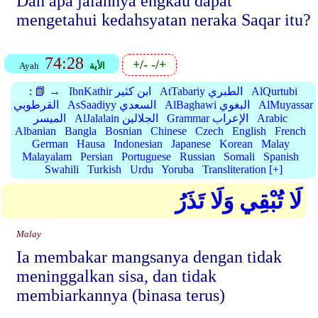
Dan apa jalannya engkau dapat
mengetahui kedahsyatan neraka Saqar itu?
74:28
+/-
-/+
الأية
Ayah
AlQurtubi
AtTabariy الطبري
IbnKathir ابن كثير
📗 →
:
AlMuyassar
AlBaghawi البغوي
AsSaadiyy السعدي
القرطوبي
Arabic
Grammar الإعراب
AlJalalain الجلالين
الميسر
Albanian
Bangla
Bosnian
Chinese
Czech
English
French
German
Hausa
Indonesian
Japanese
Korean
Malay
Malayalam
Persian
Portuguese
Russian
Somali
Spanish
Swahili
Turkish
Urdu
Yoruba
Transliteration [+]
لَا تُبْقِي وَلَا تَذَرُ
Malay
Ia membakar mangsanya dengan tidak
meninggalkan sisa, dan tidak
membiarkannya (binasa terus)