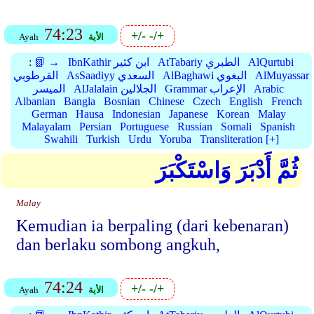
74:23
+/-
-/+
الأية
Ayah
AlQurtubi
AtTabariy الطبري
IbnKathir ابن كثير
📗 →
:
AlMuyassar
AlBaghawi البغوي
AsSaadiyy السعدي
القرطوبي
Arabic
Grammar الإعراب
AlJalalain الجلالين
الميسر
Albanian
Bangla
Bosnian
Chinese
Czech
English
French
German
Hausa
Indonesian
Japanese
Korean
Malay
Malayalam
Persian
Portuguese
Russian
Somali
Spanish
Swahili
Turkish
Urdu
Yoruba
Transliteration [+]
ثُمَّ أَدْبَرَ وَاسْتَكْبَرَ
Malay
Kemudian ia berpaling (dari kebenaran)
dan berlaku sombong angkuh,
74:24
+/-
-/+
الأية
Ayah