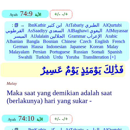
74:9
+/-
-/+
الأية
Ayah
AlQurtubi
AtTabariy الطبري
IbnKathir ابن كثير
📗 →
:
AlMuyassar
AlBaghawi البغوي
AsSaadiyy السعدي
القرطوبي
Arabic
Grammar الإعراب
AlJalalain الجلالين
الميسر
Albanian
Bangla
Bosnian
Chinese
Czech
English
French
German
Hausa
Indonesian
Japanese
Korean
Malay
Malayalam
Persian
Portuguese
Russian
Somali
Spanish
Swahili
Turkish
Urdu
Yoruba
Transliteration [+]
فَذَٰلِكَ يَوْمَئِذٍ يَوْمٌ عَسِيرٌ
Malay
Maka saat yang demikian adalah saat
(berlakunya) hari yang sukar -
74:10
+/-
-/+
الأية
Ayah
AlQurtubi
AtTabariy الطبري
IbnKathir ابن كثير
📗 →
: