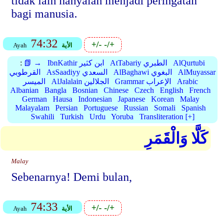
tidak lain hanyalah menjadi peringatan
bagi manusia.
74:32
+/-
-/+
الأية
Ayah
AlQurtubi
AtTabariy الطبري
IbnKathir ابن كثير
📗 →
:
AlMuyassar
AlBaghawi البغوي
AsSaadiyy السعدي
القرطوبي
Arabic
Grammar الإعراب
AlJalalain الجلالين
الميسر
Albanian
Bangla
Bosnian
Chinese
Czech
English
French
German
Hausa
Indonesian
Japanese
Korean
Malay
Malayalam
Persian
Portuguese
Russian
Somali
Spanish
Swahili
Turkish
Urdu
Yoruba
Transliteration [+]
كَلَّا وَالْقَمَرِ
Malay
Sebenarnya! Demi bulan,
74:33
+/-
-/+
الأية
Ayah