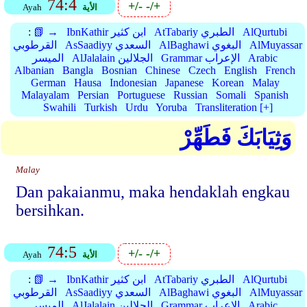
74:4
+/-
-/+
الأية
Ayah
AlQurtubi
AtTabariy الطبري
IbnKathir ابن كثير
📗 →
:
AlMuyassar
AlBaghawi البغوي
AsSaadiyy السعدي
القرطوبي
Arabic
Grammar الإعراب
AlJalalain الجلالين
الميسر
Albanian
Bangla
Bosnian
Chinese
Czech
English
French
German
Hausa
Indonesian
Japanese
Korean
Malay
Malayalam
Persian
Portuguese
Russian
Somali
Spanish
Swahili
Turkish
Urdu
Yoruba
Transliteration [+]
وَثِيَابَكَ فَطَهِّرْ
Malay
Dan pakaianmu, maka hendaklah engkau
bersihkan.
74:5
+/-
-/+
الأية
Ayah
AlQurtubi
AtTabariy الطبري
IbnKathir ابن كثير
📗 →
:
AlMuyassar
AlBaghawi البغوي
AsSaadiyy السعدي
القرطوبي
Arabic
Grammar الإعراب
AlJalalain الجلالين
الميسر