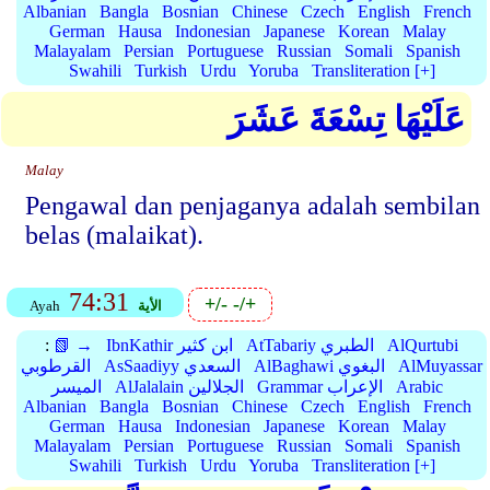
Albanian
Bangla
Bosnian
Chinese
Czech
English
French
German
Hausa
Indonesian
Japanese
Korean
Malay
Malayalam
Persian
Portuguese
Russian
Somali
Spanish
Swahili
Turkish
Urdu
Yoruba
Transliteration [+]
عَلَيْهَا تِسْعَةَ عَشَرَ
Malay
Pengawal dan penjaganya adalah sembilan
belas (malaikat).
74:31
+/-
-/+
الأية
Ayah
AlQurtubi
AtTabariy الطبري
IbnKathir ابن كثير
📗 →
:
AlMuyassar
AlBaghawi البغوي
AsSaadiyy السعدي
القرطوبي
Arabic
Grammar الإعراب
AlJalalain الجلالين
الميسر
Albanian
Bangla
Bosnian
Chinese
Czech
English
French
German
Hausa
Indonesian
Japanese
Korean
Malay
Malayalam
Persian
Portuguese
Russian
Somali
Spanish
Swahili
Turkish
Urdu
Yoruba
Transliteration [+]