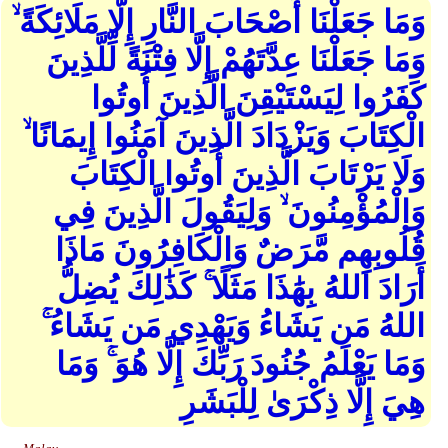
وَمَا جَعَلْنَا أَصْحَابَ النَّارِ إِلَّا مَلَائِكَةً ۙ
وَمَا جَعَلْنَا عِدَّتَهُمْ إِلَّا فِتْنَةً لِّلَّذِينَ
كَفَرُوا لِيَسْتَيْقِنَ الَّذِينَ أُوتُوا
الْكِتَابَ وَيَزْدَادَ الَّذِينَ آمَنُوا إِيمَانًا ۙ
وَلَا يَرْتَابَ الَّذِينَ أُوتُوا الْكِتَابَ
وَالْمُؤْمِنُونَ ۙ وَلِيَقُولَ الَّذِينَ فِي
قُلُوبِهِم مَّرَضٌ وَالْكَافِرُونَ مَاذَا
أَرَادَ اللهُ بِهَٰذَا مَثَلًا ۚ كَذَٰلِكَ يُضِلُّ
اللهُ مَن يَشَاءُ وَيَهْدِي مَن يَشَاءُ ۚ
وَمَا يَعْلَمُ جُنُودَ رَبِّكَ إِلَّا هُوَ ۚ وَمَا
هِيَ إِلَّا ذِكْرَىٰ لِلْبَشَرِ