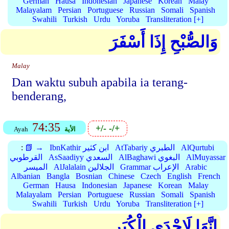
German
Hausa
Indonesian
Japanese
Korean
Malay
Malayalam
Persian
Portuguese
Russian
Somali
Spanish
Swahili
Turkish
Urdu
Yoruba
Transliteration [+]
وَالصُّبْحِ إِذَا أَسْفَرَ
Malay
Dan waktu subuh apabila ia terang-
benderang,
74:35
+/-
-/+
الأية
Ayah
AlQurtubi
AtTabariy الطبري
IbnKathir ابن كثير
📗 →
:
AlMuyassar
AlBaghawi البغوي
AsSaadiyy السعدي
القرطوبي
Arabic
Grammar الإعراب
AlJalalain الجلالين
الميسر
Albanian
Bangla
Bosnian
Chinese
Czech
English
French
German
Hausa
Indonesian
Japanese
Korean
Malay
Malayalam
Persian
Portuguese
Russian
Somali
Spanish
Swahili
Turkish
Urdu
Yoruba
Transliteration [+]
إِنَّهَا لَإِحْدَى الْكُبَرِ