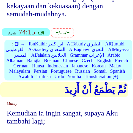
kekayaan dan kekuasaan) dengan
semudah-mudahnya.
74:15
+/-
-/+
الأية
Ayah
AlQurtubi
AtTabariy الطبري
IbnKathir ابن كثير
📗 →
:
AlMuyassar
AlBaghawi البغوي
AsSaadiyy السعدي
القرطوبي
Arabic
Grammar الإعراب
AlJalalain الجلالين
الميسر
Albanian
Bangla
Bosnian
Chinese
Czech
English
French
German
Hausa
Indonesian
Japanese
Korean
Malay
Malayalam
Persian
Portuguese
Russian
Somali
Spanish
Swahili
Turkish
Urdu
Yoruba
Transliteration [+]
ثُمَّ يَطْمَعُ أَنْ أَزِيدَ
Malay
Kemudian ia ingin sangat, supaya Aku
tambahi lagi;