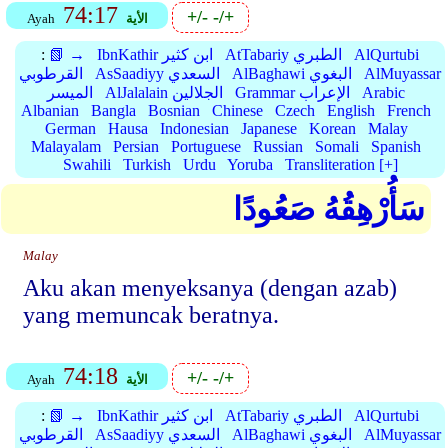
74:17
+/-
-/+
الأية
Ayah
AlQurtubi
AtTabariy الطبري
IbnKathir ابن كثير
📗 →
:
AlMuyassar
AlBaghawi البغوي
AsSaadiyy السعدي
القرطوبي
Arabic
Grammar الإعراب
AlJalalain الجلالين
الميسر
Albanian
Bangla
Bosnian
Chinese
Czech
English
French
German
Hausa
Indonesian
Japanese
Korean
Malay
Malayalam
Persian
Portuguese
Russian
Somali
Spanish
Swahili
Turkish
Urdu
Yoruba
Transliteration [+]
سَأُرْهِقُهُ صَعُودًا
Malay
Aku akan menyeksanya (dengan azab)
yang memuncak beratnya.
74:18
+/-
-/+
الأية
Ayah
AlQurtubi
AtTabariy الطبري
IbnKathir ابن كثير
📗 →
:
AlMuyassar
AlBaghawi البغوي
AsSaadiyy السعدي
القرطوبي