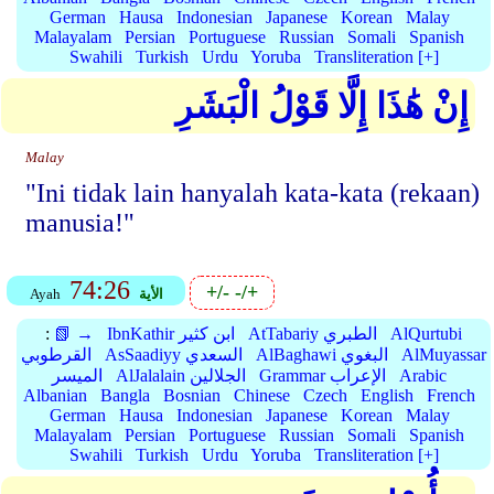
German
Hausa
Indonesian
Japanese
Korean
Malay
Malayalam
Persian
Portuguese
Russian
Somali
Spanish
Swahili
Turkish
Urdu
Yoruba
Transliteration [+]
إِنْ هَٰذَا إِلَّا قَوْلُ الْبَشَرِ
Malay
"Ini tidak lain hanyalah kata-kata (rekaan)
manusia!"
74:26
+/-
-/+
الأية
Ayah
AlQurtubi
AtTabariy الطبري
IbnKathir ابن كثير
📗 →
:
AlMuyassar
AlBaghawi البغوي
AsSaadiyy السعدي
القرطوبي
Arabic
Grammar الإعراب
AlJalalain الجلالين
الميسر
Albanian
Bangla
Bosnian
Chinese
Czech
English
French
German
Hausa
Indonesian
Japanese
Korean
Malay
Malayalam
Persian
Portuguese
Russian
Somali
Spanish
Swahili
Turkish
Urdu
Yoruba
Transliteration [+]