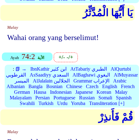
يَا أَيُّهَا الْمُدَّثِّرُ
Malay
Wahai orang yang berselimut!
74:2
+/-
-/+
الأية
Ayah
AlQurtubi
AtTabariy الطبري
IbnKathir ابن كثير
📗 →
:
AlMuyassar
AlBaghawi البغوي
AsSaadiyy السعدي
القرطوبي
Arabic
Grammar الإعراب
AlJalalain الجلالين
الميسر
Albanian
Bangla
Bosnian
Chinese
Czech
English
French
German
Hausa
Indonesian
Japanese
Korean
Malay
Malayalam
Persian
Portuguese
Russian
Somali
Spanish
Swahili
Turkish
Urdu
Yoruba
Transliteration [+]
قُمْ فَأَنذِرْ
Malay