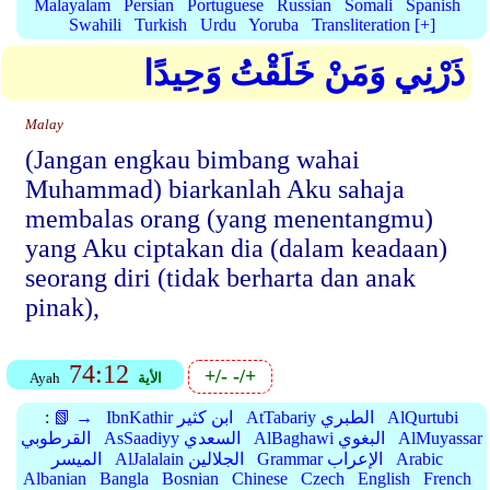
Malayalam
Persian
Portuguese
Russian
Somali
Spanish
Swahili
Turkish
Urdu
Yoruba
Transliteration [+]
ذَرْنِي وَمَنْ خَلَقْتُ وَحِيدًا
Malay
(Jangan engkau bimbang wahai
Muhammad) biarkanlah Aku sahaja
membalas orang (yang menentangmu)
yang Aku ciptakan dia (dalam keadaan)
seorang diri (tidak berharta dan anak
pinak),
74:12
+/-
-/+
الأية
Ayah
AlQurtubi
AtTabariy الطبري
IbnKathir ابن كثير
📗 →
:
AlMuyassar
AlBaghawi البغوي
AsSaadiyy السعدي
القرطوبي
Arabic
Grammar الإعراب
AlJalalain الجلالين
الميسر
Albanian
Bangla
Bosnian
Chinese
Czech
English
French