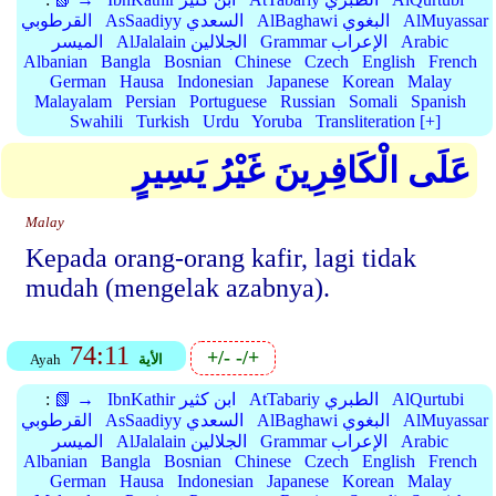
AlMuyassar
AlBaghawi البغوي
AsSaadiyy السعدي
القرطوبي
Arabic
Grammar الإعراب
AlJalalain الجلالين
الميسر
Albanian
Bangla
Bosnian
Chinese
Czech
English
French
German
Hausa
Indonesian
Japanese
Korean
Malay
Malayalam
Persian
Portuguese
Russian
Somali
Spanish
Swahili
Turkish
Urdu
Yoruba
Transliteration [+]
عَلَى الْكَافِرِينَ غَيْرُ يَسِيرٍ
Malay
Kepada orang-orang kafir, lagi tidak
mudah (mengelak azabnya).
74:11
+/-
-/+
الأية
Ayah
AlQurtubi
AtTabariy الطبري
IbnKathir ابن كثير
📗 →
:
AlMuyassar
AlBaghawi البغوي
AsSaadiyy السعدي
القرطوبي
Arabic
Grammar الإعراب
AlJalalain الجلالين
الميسر
Albanian
Bangla
Bosnian
Chinese
Czech
English
French
German
Hausa
Indonesian
Japanese
Korean
Malay