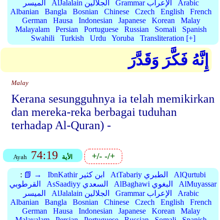
Arabic
Grammar الإعراب
AlJalalain الجلالين
الميسر
Albanian
Bangla
Bosnian
Chinese
Czech
English
French
German
Hausa
Indonesian
Japanese
Korean
Malay
Malayalam
Persian
Portuguese
Russian
Somali
Spanish
Swahili
Turkish
Urdu
Yoruba
Transliteration [+]
إِنَّهُ فَكَّرَ وَقَدَّرَ
Malay
Kerana sesungguhnya ia telah memikirkan
dan mereka-reka berbagai tuduhan
terhadap Al-Quran) -
74:19
+/-
-/+
الأية
Ayah
AlQurtubi
AtTabariy الطبري
IbnKathir ابن كثير
📗 →
:
AlMuyassar
AlBaghawi البغوي
AsSaadiyy السعدي
القرطوبي
Arabic
Grammar الإعراب
AlJalalain الجلالين
الميسر
Albanian
Bangla
Bosnian
Chinese
Czech
English
French
German
Hausa
Indonesian
Japanese
Korean
Malay
Malayalam
Persian
Portuguese
Russian
Somali
Spanish