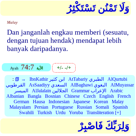
وَلَا تَمْنُن تَسْتَكْثِرُ
Malay
Dan janganlah engkau memberi (sesuatu,
dengan tujuan hendak) mendapat lebih
banyak daripadanya.
74:7
+/-
-/+
الأية
Ayah
AlQurtubi
AtTabariy الطبري
IbnKathir ابن كثير
📗 →
:
AlMuyassar
AlBaghawi البغوي
AsSaadiyy السعدي
القرطوبي
Arabic
Grammar الإعراب
AlJalalain الجلالين
الميسر
Albanian
Bangla
Bosnian
Chinese
Czech
English
French
German
Hausa
Indonesian
Japanese
Korean
Malay
Malayalam
Persian
Portuguese
Russian
Somali
Spanish
Swahili
Turkish
Urdu
Yoruba
Transliteration [+]
وَلِرَبِّكَ فَاصْبِرْ