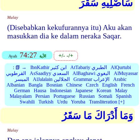
سَأُصْلِيهِ سَقَرَ
Malay
(Disebabkan kekufurannya itu) Aku akan
masukkan dia ke dalam neraka Saqar.
74:27
+/-
-/+
الأية
Ayah
AlQurtubi
AtTabariy الطبري
IbnKathir ابن كثير
📗 →
:
AlMuyassar
AlBaghawi البغوي
AsSaadiyy السعدي
القرطوبي
Arabic
Grammar الإعراب
AlJalalain الجلالين
الميسر
Albanian
Bangla
Bosnian
Chinese
Czech
English
French
German
Hausa
Indonesian
Japanese
Korean
Malay
Malayalam
Persian
Portuguese
Russian
Somali
Spanish
Swahili
Turkish
Urdu
Yoruba
Transliteration [+]
وَمَا أَدْرَاكَ مَا سَقَرُ
Malay