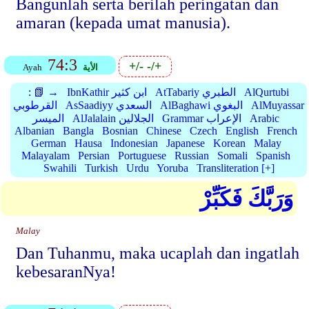
Bangunlah serta berilah peringatan dan
amaran (kepada umat manusia).
74:3
+/-
-/+
الأية
Ayah
AlQurtubi
AtTabariy الطبري
IbnKathir ابن كثير
📗 →
:
AlMuyassar
AlBaghawi البغوي
AsSaadiyy السعدي
القرطوبي
Arabic
Grammar الإعراب
AlJalalain الجلالين
الميسر
Albanian
Bangla
Bosnian
Chinese
Czech
English
French
German
Hausa
Indonesian
Japanese
Korean
Malay
Malayalam
Persian
Portuguese
Russian
Somali
Spanish
Swahili
Turkish
Urdu
Yoruba
Transliteration [+]
وَرَبَّكَ فَكَبِّرْ
Malay
Dan Tuhanmu, maka ucaplah dan ingatlah
kebesaranNya!