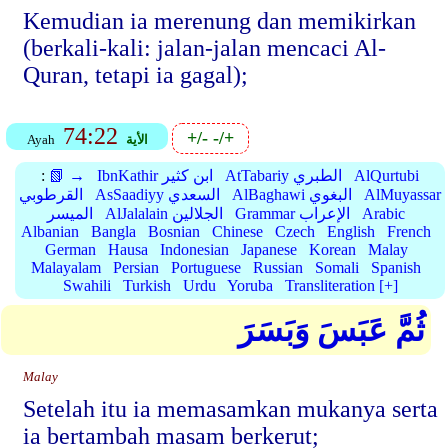
Kemudian ia merenung dan memikirkan
(berkali-kali: jalan-jalan mencaci Al-
Quran, tetapi ia gagal);
74:22
+/-
-/+
الأية
Ayah
AlQurtubi
AtTabariy الطبري
IbnKathir ابن كثير
📗 →
:
AlMuyassar
AlBaghawi البغوي
AsSaadiyy السعدي
القرطوبي
Arabic
Grammar الإعراب
AlJalalain الجلالين
الميسر
Albanian
Bangla
Bosnian
Chinese
Czech
English
French
German
Hausa
Indonesian
Japanese
Korean
Malay
Malayalam
Persian
Portuguese
Russian
Somali
Spanish
Swahili
Turkish
Urdu
Yoruba
Transliteration [+]
ثُمَّ عَبَسَ وَبَسَرَ
Malay
Setelah itu ia memasamkan mukanya serta
ia bertambah masam berkerut;