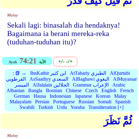
ثُمَّ قُتِلَ كَيْفَ قَدَّرَ
Malay
Sekali lagi: binasalah dia hendaknya!
Bagaimana ia berani mereka-reka
(tuduhan-tuduhan itu)?
74:21
+/-
-/+
الأية
Ayah
AlQurtubi
AtTabariy الطبري
IbnKathir ابن كثير
📗 →
:
AlMuyassar
AlBaghawi البغوي
AsSaadiyy السعدي
القرطوبي
Arabic
Grammar الإعراب
AlJalalain الجلالين
الميسر
Albanian
Bangla
Bosnian
Chinese
Czech
English
French
German
Hausa
Indonesian
Japanese
Korean
Malay
Malayalam
Persian
Portuguese
Russian
Somali
Spanish
Swahili
Turkish
Urdu
Yoruba
Transliteration [+]
ثُمَّ نَظَرَ
Malay