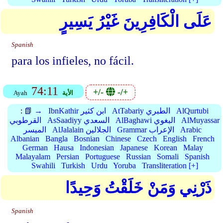
عَلَى الْكَافِرِينَ غَيْرُ يَسِيرٍ
Spanish
para los infieles, no fácil.
74:11
+/-
-/+
الأية
Ayah
AlQurtubi
AtTabariy الطبري
IbnKathir ابن كثير
📗 →
:
AlMuyassar
AlBaghawi البغوي
AsSaadiyy السعدي
القرطوبي
Arabic
Grammar الإعراب
AlJalalain الجلالين
الميسر
Albanian
Bangla
Bosnian
Chinese
Czech
English
French
German
Hausa
Indonesian
Japanese
Korean
Malay
Malayalam
Persian
Portuguese
Russian
Somali
Spanish
Swahili
Turkish
Urdu
Yoruba
Transliteration [+]
ذَرْنِي وَمَنْ خَلَقْتُ وَحِيدًا
Spanish