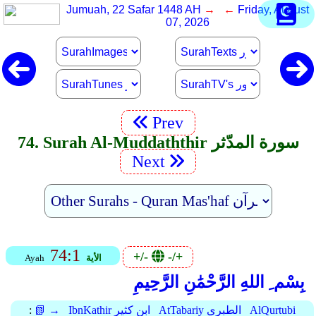
Jumuah, 22 Safar 1448 AH
→ ←
Friday, August
07, 2026
Prev
74. Surah Al-Muddaththir سورة المدّثر
Next
74:1
+/-
-/+
الأية
Ayah
بِسْم ِ اللهِ الرَّحْمَٰنِ الرَّحِيمِ
AlQurtubi
AtTabariy الطبري
IbnKathir ابن كثير
📗 →
: