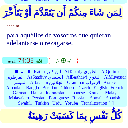
لِمَن شَاءَ مِنكُمْ أَن يَتَقَدَّمَ أَوْ يَتَأَخَّرَ
Spanish
para aquéllos de vosotros que quieran
adelantarse o rezagarse.
74:38
+/-
-/+
الأية
Ayah
AlQurtubi
AtTabariy الطبري
IbnKathir ابن كثير
📗 →
:
AlMuyassar
AlBaghawi البغوي
AsSaadiyy السعدي
القرطوبي
Arabic
Grammar الإعراب
AlJalalain الجلالين
الميسر
Albanian
Bangla
Bosnian
Chinese
Czech
English
French
German
Hausa
Indonesian
Japanese
Korean
Malay
Malayalam
Persian
Portuguese
Russian
Somali
Spanish
Swahili
Turkish
Urdu
Yoruba
Transliteration [+]
كُلُّ نَفْسٍ بِمَا كَسَبَتْ رَهِينَةٌ