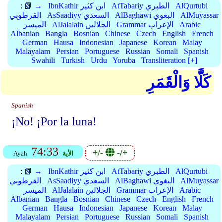
AlQurtubi
AtTabariy الطبري
IbnKathir ابن كثير
📗 →
:
AlMuyassar
AlBaghawi البغوي
AsSaadiyy السعدي
القرطوبي
Arabic
Grammar الإعراب
AlJalalain الجلالين
الميسر
Albanian
Bangla
Bosnian
Chinese
Czech
English
French
German
Hausa
Indonesian
Japanese
Korean
Malay
Malayalam
Persian
Portuguese
Russian
Somali
Spanish
Swahili
Turkish
Urdu
Yoruba
Transliteration [+]
كَلَّا وَالْقَمَرِ
Spanish
¡No! ¡Por la luna!
74:33
+/-
-/+
الأية
Ayah
AlQurtubi
AtTabariy الطبري
IbnKathir ابن كثير
📗 →
:
AlMuyassar
AlBaghawi البغوي
AsSaadiyy السعدي
القرطوبي
Arabic
Grammar الإعراب
AlJalalain الجلالين
الميسر
Albanian
Bangla
Bosnian
Chinese
Czech
English
French
German
Hausa
Indonesian
Japanese
Korean
Malay
Malayalam
Persian
Portuguese
Russian
Somali
Spanish