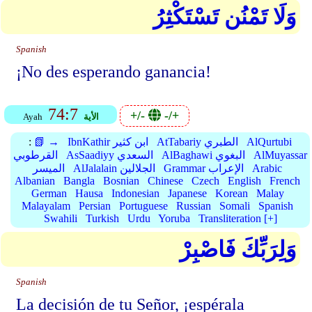
وَلَا تَمْنُن تَسْتَكْثِرُ
Spanish
¡No des esperando ganancia!
74:7
+/-
-/+
الأية
Ayah
AlQurtubi
AtTabariy الطبري
IbnKathir ابن كثير
📗 →
:
AlMuyassar
AlBaghawi البغوي
AsSaadiyy السعدي
القرطوبي
Arabic
Grammar الإعراب
AlJalalain الجلالين
الميسر
Albanian
Bangla
Bosnian
Chinese
Czech
English
French
German
Hausa
Indonesian
Japanese
Korean
Malay
Malayalam
Persian
Portuguese
Russian
Somali
Spanish
Swahili
Turkish
Urdu
Yoruba
Transliteration [+]
وَلِرَبِّكَ فَاصْبِرْ
Spanish
La decisión de tu Señor, ¡espérala