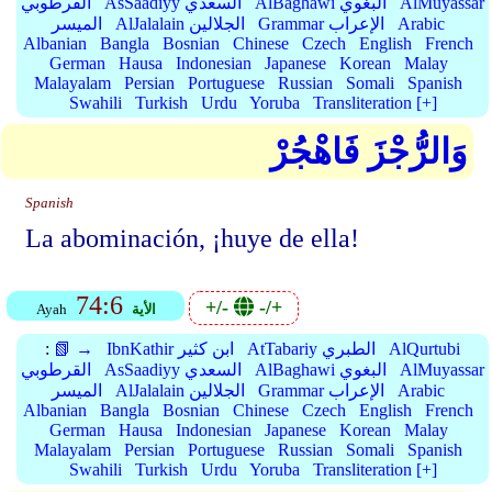
AlMuyassar
AlBaghawi البغوي
AsSaadiyy السعدي
القرطوبي
Arabic
Grammar الإعراب
AlJalalain الجلالين
الميسر
Albanian
Bangla
Bosnian
Chinese
Czech
English
French
German
Hausa
Indonesian
Japanese
Korean
Malay
Malayalam
Persian
Portuguese
Russian
Somali
Spanish
Swahili
Turkish
Urdu
Yoruba
Transliteration [+]
وَالرُّجْزَ فَاهْجُرْ
Spanish
La abominación, ¡huye de ella!
74:6
+/-
-/+
الأية
Ayah
AlQurtubi
AtTabariy الطبري
IbnKathir ابن كثير
📗 →
:
AlMuyassar
AlBaghawi البغوي
AsSaadiyy السعدي
القرطوبي
Arabic
Grammar الإعراب
AlJalalain الجلالين
الميسر
Albanian
Bangla
Bosnian
Chinese
Czech
English
French
German
Hausa
Indonesian
Japanese
Korean
Malay
Malayalam
Persian
Portuguese
Russian
Somali
Spanish
Swahili
Turkish
Urdu
Yoruba
Transliteration [+]