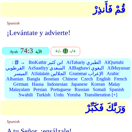
قُمْ فَأَنذِرْ
Spanish
¡Levántate y advierte!
74:3
+/-
-/+
الأية
Ayah
AlQurtubi
AtTabariy الطبري
IbnKathir ابن كثير
📗 →
:
AlMuyassar
AlBaghawi البغوي
AsSaadiyy السعدي
القرطوبي
Arabic
Grammar الإعراب
AlJalalain الجلالين
الميسر
Albanian
Bangla
Bosnian
Chinese
Czech
English
French
German
Hausa
Indonesian
Japanese
Korean
Malay
Malayalam
Persian
Portuguese
Russian
Somali
Spanish
Swahili
Turkish
Urdu
Yoruba
Transliteration [+]
وَرَبَّكَ فَكَبِّرْ
Spanish
A tu Señor, ¡ensálzale!