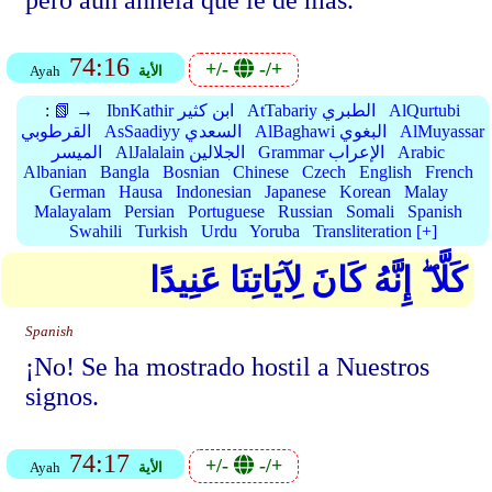
pero aún anhela que le dé más.
74:16
+/-
-/+
الأية
Ayah
AlQurtubi
AtTabariy الطبري
IbnKathir ابن كثير
📗 →
:
AlMuyassar
AlBaghawi البغوي
AsSaadiyy السعدي
القرطوبي
Arabic
Grammar الإعراب
AlJalalain الجلالين
الميسر
Albanian
Bangla
Bosnian
Chinese
Czech
English
French
German
Hausa
Indonesian
Japanese
Korean
Malay
Malayalam
Persian
Portuguese
Russian
Somali
Spanish
Swahili
Turkish
Urdu
Yoruba
Transliteration [+]
كَلَّا ۖ إِنَّهُ كَانَ لِآيَاتِنَا عَنِيدًا
Spanish
¡No! Se ha mostrado hostil a Nuestros
signos.
74:17
+/-
-/+
الأية
Ayah