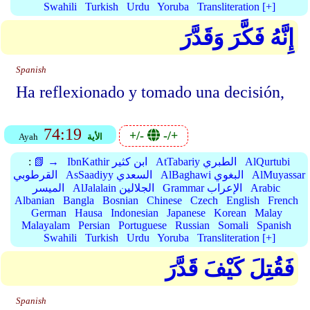
Swahili
Turkish
Urdu
Yoruba
Transliteration [+]
إِنَّهُ فَكَّرَ وَقَدَّرَ
Spanish
Ha reflexionado y tomado una decisión,
74:19
+/-
-/+
الأية
Ayah
AlQurtubi
AtTabariy الطبري
IbnKathir ابن كثير
📗 →
:
AlMuyassar
AlBaghawi البغوي
AsSaadiyy السعدي
القرطوبي
Arabic
Grammar الإعراب
AlJalalain الجلالين
الميسر
Albanian
Bangla
Bosnian
Chinese
Czech
English
French
German
Hausa
Indonesian
Japanese
Korean
Malay
Malayalam
Persian
Portuguese
Russian
Somali
Spanish
Swahili
Turkish
Urdu
Yoruba
Transliteration [+]
فَقُتِلَ كَيْفَ قَدَّرَ
Spanish