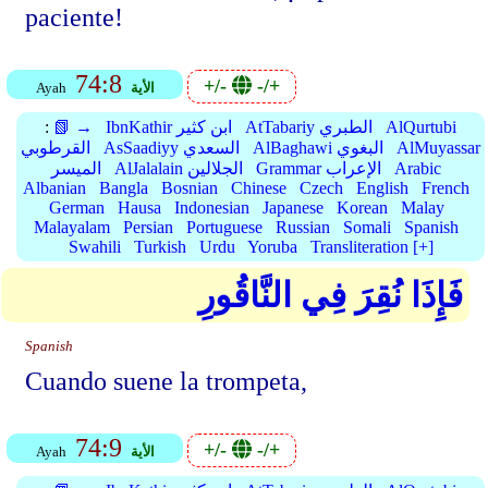
paciente!
74:8
+/-
-/+
الأية
Ayah
AlQurtubi
AtTabariy الطبري
IbnKathir ابن كثير
📗 →
:
AlMuyassar
AlBaghawi البغوي
AsSaadiyy السعدي
القرطوبي
Arabic
Grammar الإعراب
AlJalalain الجلالين
الميسر
Albanian
Bangla
Bosnian
Chinese
Czech
English
French
German
Hausa
Indonesian
Japanese
Korean
Malay
Malayalam
Persian
Portuguese
Russian
Somali
Spanish
Swahili
Turkish
Urdu
Yoruba
Transliteration [+]
فَإِذَا نُقِرَ فِي النَّاقُورِ
Spanish
Cuando suene la trompeta,
74:9
+/-
-/+
الأية
Ayah