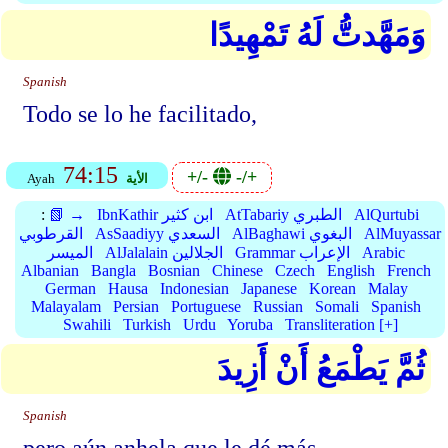
وَمَهَّدتُّ لَهُ تَمْهِيدًا
Spanish
Todo se lo he facilitado,
74:15
+/-
-/+
الأية
Ayah
AlQurtubi
AtTabariy الطبري
IbnKathir ابن كثير
📗 →
:
AlMuyassar
AlBaghawi البغوي
AsSaadiyy السعدي
القرطوبي
Arabic
Grammar الإعراب
AlJalalain الجلالين
الميسر
Albanian
Bangla
Bosnian
Chinese
Czech
English
French
German
Hausa
Indonesian
Japanese
Korean
Malay
Malayalam
Persian
Portuguese
Russian
Somali
Spanish
Swahili
Turkish
Urdu
Yoruba
Transliteration [+]
ثُمَّ يَطْمَعُ أَنْ أَزِيدَ
Spanish