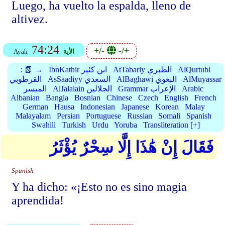
Luego, ha vuelto la espalda, lleno de
altivez.
74:24
+/-
-/+
الأية
Ayah
AlQurtubi
AtTabariy الطبري
IbnKathir ابن كثير
📗 →
:
AlMuyassar
AlBaghawi البغوي
AsSaadiyy السعدي
القرطوبي
Arabic
Grammar الإعراب
AlJalalain الجلالين
الميسر
Albanian
Bangla
Bosnian
Chinese
Czech
English
French
German
Hausa
Indonesian
Japanese
Korean
Malay
Malayalam
Persian
Portuguese
Russian
Somali
Spanish
Swahili
Turkish
Urdu
Yoruba
Transliteration [+]
فَقَالَ إِنْ هَٰذَا إِلَّا سِحْرٌ يُؤْثَرُ
Spanish
Y ha dicho: «¡Esto no es sino magia
aprendida!