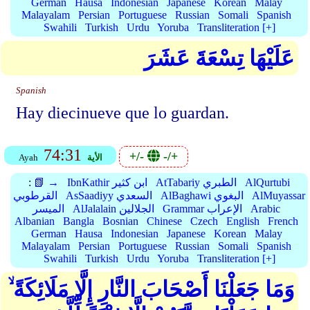
German
Hausa
Indonesian
Japanese
Korean
Malay
Malayalam
Persian
Portuguese
Russian
Somali
Spanish
Swahili
Turkish
Urdu
Yoruba
Transliteration [+]
عَلَيْهَا تِسْعَةَ عَشَرَ
Spanish
Hay diecinueve que lo guardan.
74:31
+/-
-/+
الأية
Ayah
AlQurtubi
AtTabariy الطبري
IbnKathir ابن كثير
📗 →
:
AlMuyassar
AlBaghawi البغوي
AsSaadiyy السعدي
القرطوبي
Arabic
Grammar الإعراب
AlJalalain الجلالين
الميسر
Albanian
Bangla
Bosnian
Chinese
Czech
English
French
German
Hausa
Indonesian
Japanese
Korean
Malay
Malayalam
Persian
Portuguese
Russian
Somali
Spanish
Swahili
Turkish
Urdu
Yoruba
Transliteration [+]
وَمَا جَعَلْنَا أَصْحَابَ النَّارِ إِلَّا مَلَائِكَةً ۙ