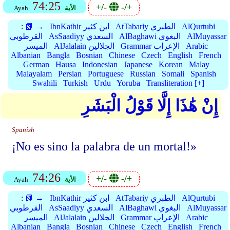
74:25
+/-
-/+
الأية
Ayah
AlQurtubi
AtTabariy الطبري
IbnKathir ابن كثير
📗 →
:
AlMuyassar
AlBaghawi البغوي
AsSaadiyy السعدي
القرطوبي
Arabic
Grammar الإعراب
AlJalalain الجلالين
الميسر
Albanian
Bangla
Bosnian
Chinese
Czech
English
French
German
Hausa
Indonesian
Japanese
Korean
Malay
Malayalam
Persian
Portuguese
Russian
Somali
Spanish
Swahili
Turkish
Urdu
Yoruba
Transliteration [+]
إِنْ هَٰذَا إِلَّا قَوْلُ الْبَشَرِ
Spanish
¡No es sino la palabra de un mortal!»
74:26
+/-
-/+
الأية
Ayah
AlQurtubi
AtTabariy الطبري
IbnKathir ابن كثير
📗 →
:
AlMuyassar
AlBaghawi البغوي
AsSaadiyy السعدي
القرطوبي
Arabic
Grammar الإعراب
AlJalalain الجلالين
الميسر
Albanian
Bangla
Bosnian
Chinese
Czech
English
French