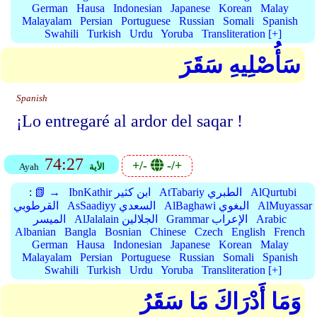
German
Hausa
Indonesian
Japanese
Korean
Malay
Malayalam
Persian
Portuguese
Russian
Somali
Spanish
Swahili
Turkish
Urdu
Yoruba
Transliteration [+]
سَأُصْلِيهِ سَقَرَ
Spanish
¡Lo entregaré al ardor del saqar !
74:27
+/-
-/+
الأية
Ayah
AlQurtubi
AtTabariy الطبري
IbnKathir ابن كثير
📗 →
:
AlMuyassar
AlBaghawi البغوي
AsSaadiyy السعدي
القرطوبي
Arabic
Grammar الإعراب
AlJalalain الجلالين
الميسر
Albanian
Bangla
Bosnian
Chinese
Czech
English
French
German
Hausa
Indonesian
Japanese
Korean
Malay
Malayalam
Persian
Portuguese
Russian
Somali
Spanish
Swahili
Turkish
Urdu
Yoruba
Transliteration [+]
وَمَا أَدْرَاكَ مَا سَقَرُ