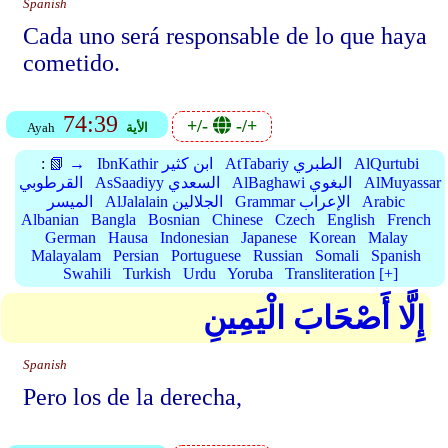
Spanish
Cada uno será responsable de lo que haya
cometido.
74:39
+/-
-/+
الأية
Ayah
AlQurtubi
AtTabariy الطبري
IbnKathir ابن كثير
📗 →
:
AlMuyassar
AlBaghawi البغوي
AsSaadiyy السعدي
القرطوبي
Arabic
Grammar الإعراب
AlJalalain الجلالين
الميسر
Albanian
Bangla
Bosnian
Chinese
Czech
English
French
German
Hausa
Indonesian
Japanese
Korean
Malay
Malayalam
Persian
Portuguese
Russian
Somali
Spanish
Swahili
Turkish
Urdu
Yoruba
Transliteration [+]
إِلَّا أَصْحَابَ الْيَمِينِ
Spanish
Pero los de la derecha,