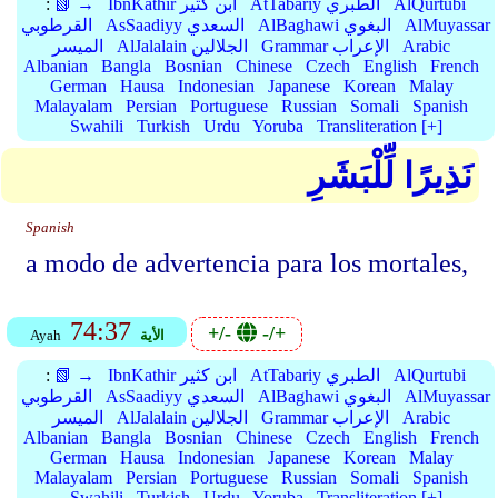
AlQurtubi
AtTabariy الطبري
IbnKathir ابن كثير
📗 →
:
AlMuyassar
AlBaghawi البغوي
AsSaadiyy السعدي
القرطوبي
Arabic
Grammar الإعراب
AlJalalain الجلالين
الميسر
Albanian
Bangla
Bosnian
Chinese
Czech
English
French
German
Hausa
Indonesian
Japanese
Korean
Malay
Malayalam
Persian
Portuguese
Russian
Somali
Spanish
Swahili
Turkish
Urdu
Yoruba
Transliteration [+]
نَذِيرًا لِّلْبَشَرِ
Spanish
a modo de advertencia para los mortales,
74:37
+/-
-/+
الأية
Ayah
AlQurtubi
AtTabariy الطبري
IbnKathir ابن كثير
📗 →
:
AlMuyassar
AlBaghawi البغوي
AsSaadiyy السعدي
القرطوبي
Arabic
Grammar الإعراب
AlJalalain الجلالين
الميسر
Albanian
Bangla
Bosnian
Chinese
Czech
English
French
German
Hausa
Indonesian
Japanese
Korean
Malay
Malayalam
Persian
Portuguese
Russian
Somali
Spanish
Swahili
Turkish
Urdu
Yoruba
Transliteration [+]