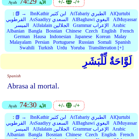
74:29
+/-
-/+
الأية
Ayah
AlQurtubi
AtTabariy الطبري
IbnKathir ابن كثير
📗 →
:
AlMuyassar
AlBaghawi البغوي
AsSaadiyy السعدي
القرطوبي
Arabic
Grammar الإعراب
AlJalalain الجلالين
الميسر
Albanian
Bangla
Bosnian
Chinese
Czech
English
French
German
Hausa
Indonesian
Japanese
Korean
Malay
Malayalam
Persian
Portuguese
Russian
Somali
Spanish
Swahili
Turkish
Urdu
Yoruba
Transliteration [+]
لَوَّاحَةٌ لِّلْبَشَرِ
Spanish
Abrasa al mortal.
74:30
+/-
-/+
الأية
Ayah
AlQurtubi
AtTabariy الطبري
IbnKathir ابن كثير
📗 →
:
AlMuyassar
AlBaghawi البغوي
AsSaadiyy السعدي
القرطوبي
Arabic
Grammar الإعراب
AlJalalain الجلالين
الميسر
Albanian
Bangla
Bosnian
Chinese
Czech
English
French