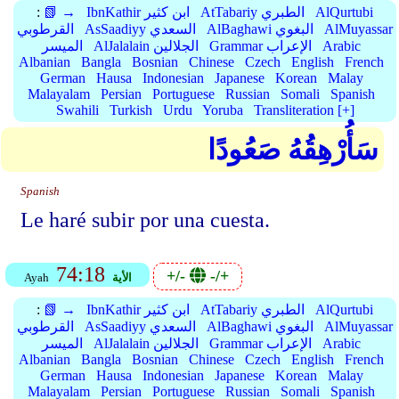
AlQurtubi
AtTabariy الطبري
IbnKathir ابن كثير
📗 →
:
AlMuyassar
AlBaghawi البغوي
AsSaadiyy السعدي
القرطوبي
Arabic
Grammar الإعراب
AlJalalain الجلالين
الميسر
Albanian
Bangla
Bosnian
Chinese
Czech
English
French
German
Hausa
Indonesian
Japanese
Korean
Malay
Malayalam
Persian
Portuguese
Russian
Somali
Spanish
Swahili
Turkish
Urdu
Yoruba
Transliteration [+]
سَأُرْهِقُهُ صَعُودًا
Spanish
Le haré subir por una cuesta.
74:18
+/-
-/+
الأية
Ayah
AlQurtubi
AtTabariy الطبري
IbnKathir ابن كثير
📗 →
:
AlMuyassar
AlBaghawi البغوي
AsSaadiyy السعدي
القرطوبي
Arabic
Grammar الإعراب
AlJalalain الجلالين
الميسر
Albanian
Bangla
Bosnian
Chinese
Czech
English
French
German
Hausa
Indonesian
Japanese
Korean
Malay
Malayalam
Persian
Portuguese
Russian
Somali
Spanish