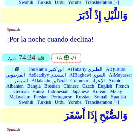
Swahili
Turkish
Urdu
Yoruba
Transliteration [+]
وَاللَّيْلِ إِذْ أَدْبَرَ
Spanish
¡Por la noche cuando declina!
74:34
+/-
-/+
الأية
Ayah
AlQurtubi
AtTabariy الطبري
IbnKathir ابن كثير
📗 →
:
AlMuyassar
AlBaghawi البغوي
AsSaadiyy السعدي
القرطوبي
Arabic
Grammar الإعراب
AlJalalain الجلالين
الميسر
Albanian
Bangla
Bosnian
Chinese
Czech
English
French
German
Hausa
Indonesian
Japanese
Korean
Malay
Malayalam
Persian
Portuguese
Russian
Somali
Spanish
Swahili
Turkish
Urdu
Yoruba
Transliteration [+]
وَالصُّبْحِ إِذَا أَسْفَرَ
Spanish