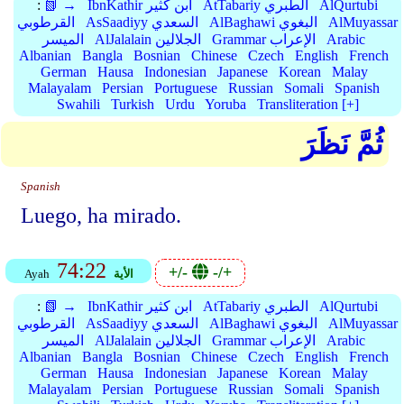
AlQurtubi
AtTabariy الطبري
IbnKathir ابن كثير
📗 →
:
AlMuyassar
AlBaghawi البغوي
AsSaadiyy السعدي
القرطوبي
Arabic
Grammar الإعراب
AlJalalain الجلالين
الميسر
Albanian
Bangla
Bosnian
Chinese
Czech
English
French
German
Hausa
Indonesian
Japanese
Korean
Malay
Malayalam
Persian
Portuguese
Russian
Somali
Spanish
Swahili
Turkish
Urdu
Yoruba
Transliteration [+]
ثُمَّ نَظَرَ
Spanish
Luego, ha mirado.
74:22
+/-
-/+
الأية
Ayah
AlQurtubi
AtTabariy الطبري
IbnKathir ابن كثير
📗 →
:
AlMuyassar
AlBaghawi البغوي
AsSaadiyy السعدي
القرطوبي
Arabic
Grammar الإعراب
AlJalalain الجلالين
الميسر
Albanian
Bangla
Bosnian
Chinese
Czech
English
French
German
Hausa
Indonesian
Japanese
Korean
Malay
Malayalam
Persian
Portuguese
Russian
Somali
Spanish