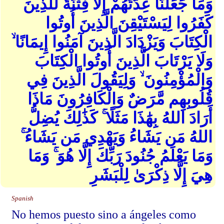
وَمَا جَعَلْنَا عِدَّتَهُمْ إِلَّا فِتْنَةً لِّلَّذِينَ
كَفَرُوا لِيَسْتَيْقِنَ الَّذِينَ أُوتُوا
الْكِتَابَ وَيَزْدَادَ الَّذِينَ آمَنُوا إِيمَانًا ۙ
وَلَا يَرْتَابَ الَّذِينَ أُوتُوا الْكِتَابَ
وَالْمُؤْمِنُونَ ۙ وَلِيَقُولَ الَّذِينَ فِي
قُلُوبِهِم مَّرَضٌ وَالْكَافِرُونَ مَاذَا
أَرَادَ اللهُ بِهَٰذَا مَثَلًا ۚ كَذَٰلِكَ يُضِلُّ
اللهُ مَن يَشَاءُ وَيَهْدِي مَن يَشَاءُ ۚ
وَمَا يَعْلَمُ جُنُودَ رَبِّكَ إِلَّا هُوَ ۚ وَمَا
هِيَ إِلَّا ذِكْرَىٰ لِلْبَشَرِ
Spanish
No hemos puesto sino a ángeles como