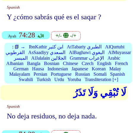
Spanish
Y ¿cómo sabrás qué es el saqar ?
74:28
+/-
-/+
الأية
Ayah
AlQurtubi
AtTabariy الطبري
IbnKathir ابن كثير
📗 →
:
AlMuyassar
AlBaghawi البغوي
AsSaadiyy السعدي
القرطوبي
Arabic
Grammar الإعراب
AlJalalain الجلالين
الميسر
Albanian
Bangla
Bosnian
Chinese
Czech
English
French
German
Hausa
Indonesian
Japanese
Korean
Malay
Malayalam
Persian
Portuguese
Russian
Somali
Spanish
Swahili
Turkish
Urdu
Yoruba
Transliteration [+]
لَا تُبْقِي وَلَا تَذَرُ
Spanish
No deja residuos, no deja nada.