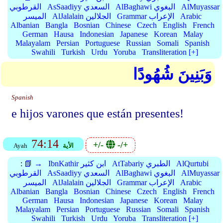
AlMuyassar
AlBaghawi البغوي
AsSaadiyy السعدي
القرطوبي
Arabic
Grammar الإعراب
AlJalalain الجلالين
الميسر
Albanian
Bangla
Bosnian
Chinese
Czech
English
French
German
Hausa
Indonesian
Japanese
Korean
Malay
Malayalam
Persian
Portuguese
Russian
Somali
Spanish
Swahili
Turkish
Urdu
Yoruba
Transliteration [+]
وَبَنِينَ شُهُودًا
Spanish
e hijos varones que están presentes!
74:14
+/-
-/+
الأية
Ayah
AlQurtubi
AtTabariy الطبري
IbnKathir ابن كثير
📗 →
:
AlMuyassar
AlBaghawi البغوي
AsSaadiyy السعدي
القرطوبي
Arabic
Grammar الإعراب
AlJalalain الجلالين
الميسر
Albanian
Bangla
Bosnian
Chinese
Czech
English
French
German
Hausa
Indonesian
Japanese
Korean
Malay
Malayalam
Persian
Portuguese
Russian
Somali
Spanish
Swahili
Turkish
Urdu
Yoruba
Transliteration [+]