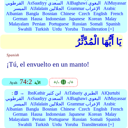
AlMuyassar
AlBaghawi البغوي
AsSaadiyy السعدي
القرطوبي
Arabic
Grammar الإعراب
AlJalalain الجلالين
الميسر
Albanian
Bangla
Bosnian
Chinese
Czech
English
French
German
Hausa
Indonesian
Japanese
Korean
Malay
Malayalam
Persian
Portuguese
Russian
Somali
Spanish
Swahili
Turkish
Urdu
Yoruba
Transliteration [+]
يَا أَيُّهَا الْمُدَّثِّرُ
Spanish
¡Tú, el envuelto en un manto!
74:2
+/-
-/+
الأية
Ayah
AlQurtubi
AtTabariy الطبري
IbnKathir ابن كثير
📗 →
:
AlMuyassar
AlBaghawi البغوي
AsSaadiyy السعدي
القرطوبي
Arabic
Grammar الإعراب
AlJalalain الجلالين
الميسر
Albanian
Bangla
Bosnian
Chinese
Czech
English
French
German
Hausa
Indonesian
Japanese
Korean
Malay
Malayalam
Persian
Portuguese
Russian
Somali
Spanish
Swahili
Turkish
Urdu
Yoruba
Transliteration [+]