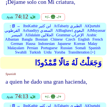
¡Déjame solo con Mi criatura,
74:12
+/-
-/+
الأية
Ayah
AlQurtubi
AtTabariy الطبري
IbnKathir ابن كثير
📗 →
:
AlMuyassar
AlBaghawi البغوي
AsSaadiyy السعدي
القرطوبي
Arabic
Grammar الإعراب
AlJalalain الجلالين
الميسر
Albanian
Bangla
Bosnian
Chinese
Czech
English
French
German
Hausa
Indonesian
Japanese
Korean
Malay
Malayalam
Persian
Portuguese
Russian
Somali
Spanish
Swahili
Turkish
Urdu
Yoruba
Transliteration [+]
وَجَعَلْتُ لَهُ مَالًا مَّمْدُودًا
Spanish
a quien he dado una gran hacienda,
74:13
+/-
-/+
الأية
Ayah
AlQurtubi
AtTabariy الطبري
IbnKathir ابن كثير
📗 →
: