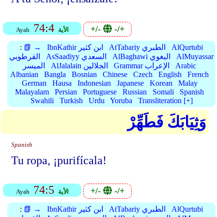
74:4
+/-
-/+
الأية
Ayah
AlQurtubi
AtTabariy الطبري
IbnKathir ابن كثير
📗 →
:
AlMuyassar
AlBaghawi البغوي
AsSaadiyy السعدي
القرطوبي
Arabic
Grammar الإعراب
AlJalalain الجلالين
الميسر
Albanian
Bangla
Bosnian
Chinese
Czech
English
French
German
Hausa
Indonesian
Japanese
Korean
Malay
Malayalam
Persian
Portuguese
Russian
Somali
Spanish
Swahili
Turkish
Urdu
Yoruba
Transliteration [+]
وَثِيَابَكَ فَطَهِّرْ
Spanish
Tu ropa, ¡purifícala!
74:5
+/-
-/+
الأية
Ayah
AlQurtubi
AtTabariy الطبري
IbnKathir ابن كثير
📗 →
: