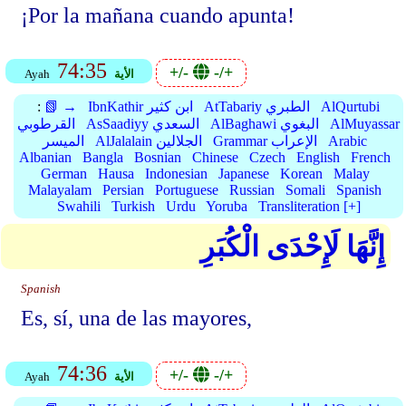
¡Por la mañana cuando apunta!
74:35
+/-
-/+
الأية
Ayah
AlQurtubi
AtTabariy الطبري
IbnKathir ابن كثير
📗 →
:
AlMuyassar
AlBaghawi البغوي
AsSaadiyy السعدي
القرطوبي
Arabic
Grammar الإعراب
AlJalalain الجلالين
الميسر
Albanian
Bangla
Bosnian
Chinese
Czech
English
French
German
Hausa
Indonesian
Japanese
Korean
Malay
Malayalam
Persian
Portuguese
Russian
Somali
Spanish
Swahili
Turkish
Urdu
Yoruba
Transliteration [+]
إِنَّهَا لَإِحْدَى الْكُبَرِ
Spanish
Es, sí, una de las mayores,
74:36
+/-
-/+
الأية
Ayah