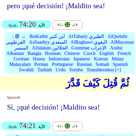
pero ¡qué decisión! ¡Maldito sea!
74:20
+/-
-/+
الأية
Ayah
AlQurtubi
AtTabariy الطبري
IbnKathir ابن كثير
📗 →
:
AlMuyassar
AlBaghawi البغوي
AsSaadiyy السعدي
القرطوبي
Arabic
Grammar الإعراب
AlJalalain الجلالين
الميسر
Albanian
Bangla
Bosnian
Chinese
Czech
English
French
German
Hausa
Indonesian
Japanese
Korean
Malay
Malayalam
Persian
Portuguese
Russian
Somali
Spanish
Swahili
Turkish
Urdu
Yoruba
Transliteration [+]
ثُمَّ قُتِلَ كَيْفَ قَدَّرَ
Spanish
Sí, ¡qué decisión! ¡Maldito sea!
74:21
+/-
-/+
الأية
Ayah