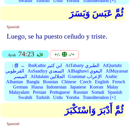
Swahili
Turkish
Urdu
Yoruba
Transliteration [+]
ثُمَّ عَبَسَ وَبَسَرَ
Spanish
Luego, se ha puesto ceñudo y triste.
74:23
+/-
-/+
الأية
Ayah
AlQurtubi
AtTabariy الطبري
IbnKathir ابن كثير
📗 →
:
AlMuyassar
AlBaghawi البغوي
AsSaadiyy السعدي
القرطوبي
Arabic
Grammar الإعراب
AlJalalain الجلالين
الميسر
Albanian
Bangla
Bosnian
Chinese
Czech
English
French
German
Hausa
Indonesian
Japanese
Korean
Malay
Malayalam
Persian
Portuguese
Russian
Somali
Spanish
Swahili
Turkish
Urdu
Yoruba
Transliteration [+]
ثُمَّ أَدْبَرَ وَاسْتَكْبَرَ
Spanish