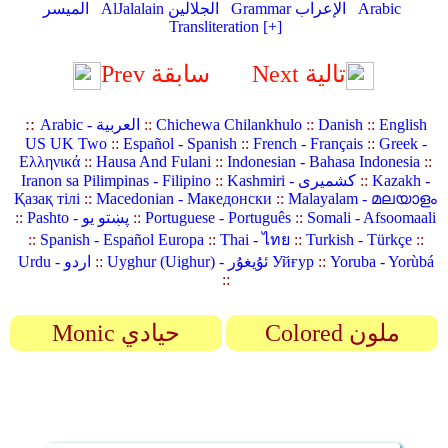
Arabic
Grammar الإعراب
AlJalalain الجلالين
الميسر
Transliteration [+]
Next تالية
Prev سابقة
::
English
::
Danish
::
Chichewa Chilankhulo
::
Arabic - العربية
US UK Two
::
Español - Spanish
::
French - Français
::
Greek -
Ελληνικά
::
Hausa And Fulani
::
Indonesian - Bahasa Indonesia
::
Kazakh -
::
Kashmiri - کشمیری
::
Iranon sa Pilimpinas - Filipino
Қазақ тілі
::
Macedonian - Македонски
::
Malayalam - മലയാളം
Somali - Afsoomaali
::
Portuguese - Português
::
Pashto - پښتو یو
::
::
Spanish - Español Europa
::
Thai - ไทย
::
Turkish - Türkçe
::
Yoruba - Yorùbá
::
Uyghur (Uighur) - ئۇيغۇر Уйғур
::
Urdu - اردو
::
Colored ملون
Monic حيادي