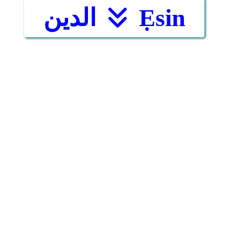
Ẹsin
الدين