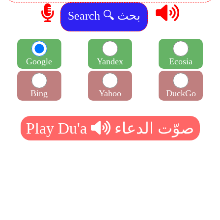
Google
Yandex
Ecosia
Bing
Yahoo
DuckGo