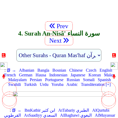
Prev
4. Surah An-Nisâ' سورة النساء
Next
:
📗 →
Albanian
Bangla
Bosnian
Chinese
Czech
English
French
German
Hausa
Indonesian
Japanese
Korean
Malay
Malayalam
Persian
Portuguese
Russian
Somali
Spanish
Swahili
Turkish
Urdu
Yoruba
Arabic
Transliteration [+]
AlQurtubi
AtTabariy الطبري
IbnKathir ابن كثير
📗 →
:
AlMuyassar
AlBaghawi البغوي
AsSaadiyy السعدي
القرطوبي