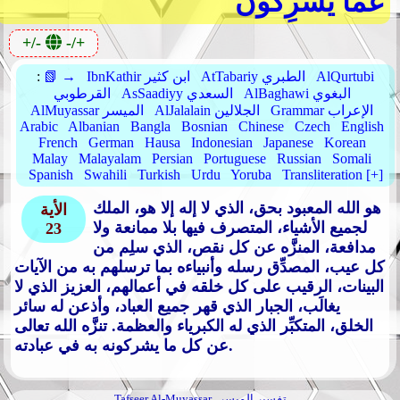
عَمَّا يُشْرِكُونَ
+/-
-/+
AlQurtubi
AtTabariy الطبري
IbnKathir ابن كثير
📗 →
:
AlBaghawi البغوي
AsSaadiyy السعدي
القرطوبي
Grammar الإعراب
AlJalalain الجلالين
AlMuyassar الميسر
Arabic
Albanian
Bangla
Bosnian
Chinese
Czech
English
French
German
Hausa
Indonesian
Japanese
Korean
Malay
Malayalam
Persian
Portuguese
Russian
Somali
Spanish
Swahili
Turkish
Urdu
Yoruba
Transliteration [+]
هو الله المعبود بحق، الذي لا إله إلا هو، الملك
الأية
لجميع الأشياء، المتصرف فيها بلا ممانعة ولا
23
مدافعة، المنزَّه عن كل نقص، الذي سلِم من
كل عيب، المصدِّق رسله وأنبياءه بما ترسلهم به من الآيات
البينات، الرقيب على كل خلقه في أعمالهم، العزيز الذي لا
يغالَب، الجبار الذي قهر جميع العباد، وأذعن له سائر
الخلق، المتكبِّر الذي له الكبرياء والعظمة. تنزَّه الله تعالى
عن كل ما يشركونه به في عبادته.
تفسير الميسر
Tafseer Al-Muyassar