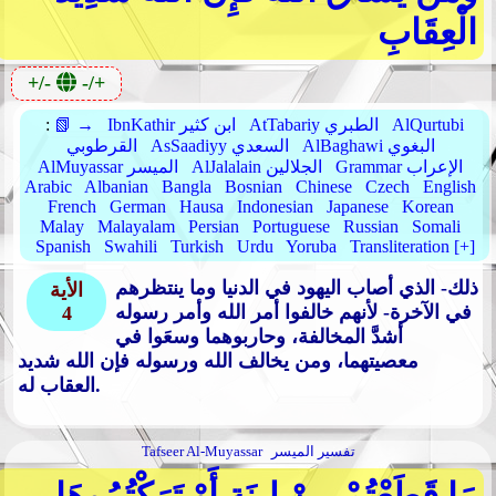
الْعِقَابِ
+/-
-/+
AlQurtubi
AtTabariy الطبري
IbnKathir ابن كثير
📗 →
:
AlBaghawi البغوي
AsSaadiyy السعدي
القرطوبي
Grammar الإعراب
AlJalalain الجلالين
AlMuyassar الميسر
Arabic
Albanian
Bangla
Bosnian
Chinese
Czech
English
French
German
Hausa
Indonesian
Japanese
Korean
Malay
Malayalam
Persian
Portuguese
Russian
Somali
Spanish
Swahili
Turkish
Urdu
Yoruba
Transliteration [+]
ذلك- الذي أصاب اليهود في الدنيا وما ينتظرهم
الأية
في الآخرة- لأنهم خالفوا أمر الله وأمر رسوله
4
أشدَّ المخالفة، وحاربوهما وسعَوا في
معصيتهما، ومن يخالف الله ورسوله فإن الله شديد
العقاب له.
تفسير الميسر
Tafseer Al-Muyassar