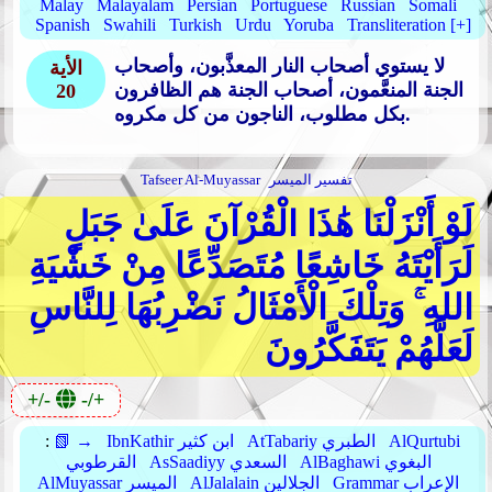
Malay
Malayalam
Persian
Portuguese
Russian
Somali
Spanish
Swahili
Turkish
Urdu
Yoruba
Transliteration [+]
لا يستوي أصحاب النار المعذَّبون، وأصحاب
الأية
الجنة المنعَّمون، أصحاب الجنة هم الظافرون
20
بكل مطلوب، الناجون من كل مكروه.
تفسير الميسر
Tafseer Al-Muyassar
لَوْ أَنْزَلْنَا هَٰذَا الْقُرْآنَ عَلَىٰ جَبَلٍ
لَرَأَيْتَهُ خَاشِعًا مُتَصَدِّعًا مِنْ خَشْيَةِ
اللهِ ۚ وَتِلْكَ الْأَمْثَالُ نَضْرِبُهَا لِلنَّاسِ
لَعَلَّهُمْ يَتَفَكَّرُونَ
+/-
-/+
AlQurtubi
AtTabariy الطبري
IbnKathir ابن كثير
📗 →
:
AlBaghawi البغوي
AsSaadiyy السعدي
القرطوبي
Grammar الإعراب
AlJalalain الجلالين
AlMuyassar الميسر