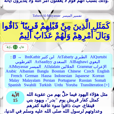
وذلك بسبب أنهم قوم لا يعقلون أمر الله ولا يتدبرون آياته.
تفسير الميسر
Tafseer Al-Muyassar
كَمَثَلِ الَّذِينَ مِنْ قَبْلِهِمْ قَرِيبًا ۖ ذَاقُوا
وَبَالَ أَمْرِهِمْ وَلَهُمْ عَذَابٌ أَلِيمٌ
+/-
-/+
AlQurtubi
AtTabariy الطبري
IbnKathir ابن كثير
📗 →
:
AlBaghawi البغوي
AsSaadiyy السعدي
القرطوبي
Grammar الإعراب
AlJalalain الجلالين
AlMuyassar الميسر
Arabic
Albanian
Bangla
Bosnian
Chinese
Czech
English
French
German
Hausa
Indonesian
Japanese
Korean
Malay
Malayalam
Persian
Portuguese
Russian
Somali
Spanish
Swahili
Turkish
Urdu
Yoruba
Transliteration [+]
مثل هؤلاء اليهود فيما حلَّ بهم من عقوبة الله
الأية
كمثل كفار قريش يوم "بدر"، ويهود بني
15
قينقاع، حيث ذاقوا سوء عاقبة كفرهم
وعداوتهم لرسول الله صلى الله عليه وسلم في الدنيا،