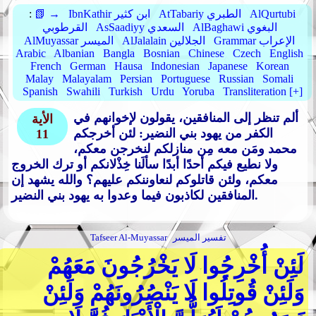
AlQurtubi
AtTabariy الطبري
IbnKathir ابن كثير
📗 →
:
AlBaghawi البغوي
AsSaadiyy السعدي
القرطوبي
Grammar الإعراب
AlJalalain الجلالين
AlMuyassar الميسر
Arabic
Albanian
Bangla
Bosnian
Chinese
Czech
English
French
German
Hausa
Indonesian
Japanese
Korean
Malay
Malayalam
Persian
Portuguese
Russian
Somali
Spanish
Swahili
Turkish
Urdu
Yoruba
Transliteration [+]
ألم تنظر إلى المنافقين، يقولون لإخوانهم في
الأية
الكفر من يهود بني النضير: لئن أخرجكم
11
محمد ومَن معه مِن منازلكم لنخرجن معكم،
ولا نطيع فيكم أحدًا أبدًا سألَنا خِذْلانكم أو ترك الخروج
معكم، ولئن قاتلوكم لنعاوننكم عليهم؟ والله يشهد إن
المنافقين لكاذبون فيما وعدوا به يهود بني النضير.
تفسير الميسر
Tafseer Al-Muyassar
لَئِنْ أُخْرِجُوا لَا يَخْرُجُونَ مَعَهُمْ
وَلَئِنْ قُوتِلُوا لَا يَنْصُرُونَهُمْ وَلَئِنْ