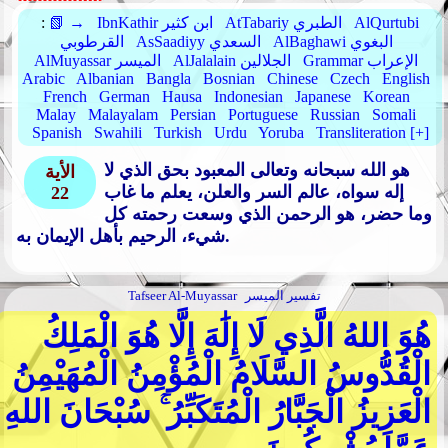
AlQurtubi
AtTabariy الطبري
IbnKathir ابن كثير
📗 →
:
AlBaghawi البغوي
AsSaadiyy السعدي
القرطوبي
Grammar الإعراب
AlJalalain الجلالين
AlMuyassar الميسر
Arabic
Albanian
Bangla
Bosnian
Chinese
Czech
English
French
German
Hausa
Indonesian
Japanese
Korean
Malay
Malayalam
Persian
Portuguese
Russian
Somali
Spanish
Swahili
Turkish
Urdu
Yoruba
Transliteration [+]
هو الله سبحانه وتعالى المعبود بحق الذي لا
الأية
إله سواه، عالم السر والعلن، يعلم ما غاب
22
وما حضر، هو الرحمن الذي وسعت رحمته كل
شيء، الرحيم بأهل الإيمان به.
تفسير الميسر
Tafseer Al-Muyassar
هُوَ اللهُ الَّذِي لَا إِلَٰهَ إِلَّا هُوَ الْمَلِكُ
الْقُدُّوسُ السَّلَامُ الْمُؤْمِنُ الْمُهَيْمِنُ
الْعَزِيزُ الْجَبَّارُ الْمُتَكَبِّرُ ۚ سُبْحَانَ اللهِ