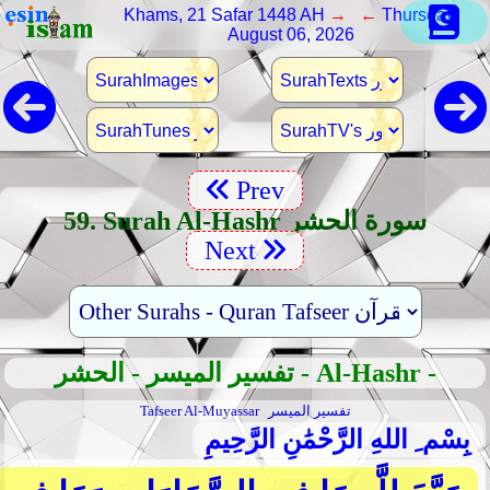
Khams, 21 Safar 1448 AH
→ ←
Thursday,
August 06, 2026
Prev
59. Surah Al-Hashr سورة الحشر
Next
تفسير الميسر - الحشر - Al-Hashr -
تفسير الميسر
Tafseer Al-Muyassar
بِسْم ِ اللهِ الرَّحْمَٰنِ الرَّحِيمِ