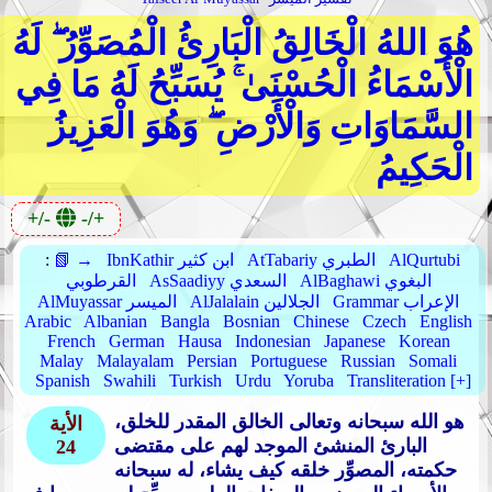
هُوَ اللهُ الْخَالِقُ الْبَارِئُ الْمُصَوِّرُ ۖ لَهُ
الْأَسْمَاءُ الْحُسْنَىٰ ۚ يُسَبِّحُ لَهُ مَا فِي
السَّمَاوَاتِ وَالْأَرْضِ ۖ وَهُوَ الْعَزِيزُ
الْحَكِيمُ
+/-
-/+
AlQurtubi
AtTabariy الطبري
IbnKathir ابن كثير
📗 →
:
AlBaghawi البغوي
AsSaadiyy السعدي
القرطوبي
Grammar الإعراب
AlJalalain الجلالين
AlMuyassar الميسر
Arabic
Albanian
Bangla
Bosnian
Chinese
Czech
English
French
German
Hausa
Indonesian
Japanese
Korean
Malay
Malayalam
Persian
Portuguese
Russian
Somali
Spanish
Swahili
Turkish
Urdu
Yoruba
Transliteration [+]
هو الله سبحانه وتعالى الخالق المقدر للخلق،
الأية
البارئ المنشئ الموجد لهم على مقتضى
24
حكمته، المصوِّر خلقه كيف يشاء، له سبحانه