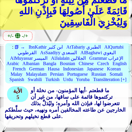
مَا قَطَعْتُمْ مِنْ لِينَةٍ أَوْ تَرَكْتُمُوهَا
قَائِمَةً عَلَىٰ أُصُولِهَا فَبِإِذْنِ اللهِ
وَلِيُخْزِيَ الْفَاسِقِينَ
+/-
-/+
AlQurtubi
AtTabariy الطبري
IbnKathir ابن كثير
📗 →
:
AlBaghawi البغوي
AsSaadiyy السعدي
القرطوبي
Grammar الإعراب
AlJalalain الجلالين
AlMuyassar الميسر
Arabic
Albanian
Bangla
Bosnian
Chinese
Czech
English
French
German
Hausa
Indonesian
Japanese
Korean
Malay
Malayalam
Persian
Portuguese
Russian
Somali
Spanish
Swahili
Turkish
Urdu
Yoruba
Transliteration [+]
ما قطعتم -أيها المؤمنون- من نخلة أو
الأية
تركتموها قائمة على ساقها، من غير أن
5
تتعرضوا لها، فبإذن الله وأمره؛ وليُذلَّ بذلك
الخارجين عن طاعته المخالفين أمره ونهيه، حيث سلَّطكم
على قطع نخيلهم وتحريقها.