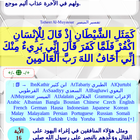
ولهم في الآخرة عذاب أليم موجع.
تفسير الميسر
Tafseer Al-Muyassar
كَمَثَلِ الشَّيْطَانِ إِذْ قَالَ لِلْإِنْسَانِ
اكْفُرْ فَلَمَّا كَفَرَ قَالَ إِنِّي بَرِيءٌ مِنْكَ
إِنِّي أَخَافُ اللهَ رَبَّ الْعَالَمِينَ
+/-
-/+
AlQurtubi
AtTabariy الطبري
IbnKathir ابن كثير
📗 →
:
AlBaghawi البغوي
AsSaadiyy السعدي
القرطوبي
Grammar الإعراب
AlJalalain الجلالين
AlMuyassar الميسر
Arabic
Albanian
Bangla
Bosnian
Chinese
Czech
English
French
German
Hausa
Indonesian
Japanese
Korean
Malay
Malayalam
Persian
Portuguese
Russian
Somali
Spanish
Swahili
Turkish
Urdu
Yoruba
Transliteration [+]
ومثل هؤلاء المنافقين في إغراء اليهود على
الأية
القتال ووَعْدهم بالنصر على رسول الله صلى
16