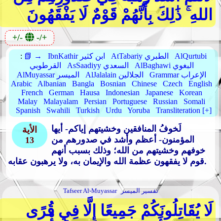
اللهِ ۚ ذَٰلِكَ بِأَنَّهُمْ قَوْمٌ لَا يَفْقَهُونَ
+/-
-/+
AlQurtubi
AtTabariy الطبري
IbnKathir ابن كثير
📗 →
:
AlBaghawi البغوي
AsSaadiyy السعدي
القرطوبي
Grammar الإعراب
AlJalalain الجلالين
AlMuyassar الميسر
Arabic
Albanian
Bangla
Bosnian
Chinese
Czech
English
French
German
Hausa
Indonesian
Japanese
Korean
Malay
Malayalam
Persian
Portuguese
Russian
Somali
Spanish
Swahili
Turkish
Urdu
Yoruba
Transliteration [+]
لَخوفُ المنافقين وخشيتهم إياكم- أيها
الأية
المؤمنون- أعظم وأشد في صدورهم من
13
خوفهم وخشيتهم من الله؛ وذلك بسبب أنهم
قوم لا يفقهون عظمة الله والإيمان به، ولا يرهبون عقابه.
تفسير الميسر
Tafseer Al-Muyassar
لَا يُقَاتِلُونَكُمْ جَمِيعًا إِلَّا فِي قُرًى