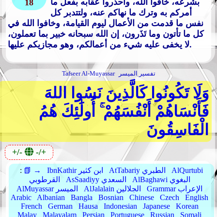
بشرعه، خافوا الله، واحذروا عقابه بفعل ما
18
أمركم به وترك ما نهاكم عنه، ولتتدبر كل
نفس ما قدمت من الأعمال ليوم القيامة، وخافوا الله في
كل ما تأتون وما تَذَرون، إن الله سبحانه خبير بما تعملون،
لا يخفى عليه شيء من أعمالكم، وهو مجازيكم عليها.
تفسير الميسر
Tafseer Al-Muyassar
وَلَا تَكُونُوا كَالَّذِينَ نَسُوا اللهَ
فَأَنْسَاهُمْ أَنْفُسَهُمْ ۚ أُولَٰئِكَ هُمُ
الْفَاسِقُونَ
+/-
-/+
AlQurtubi
AtTabariy الطبري
IbnKathir ابن كثير
📗 →
:
AlBaghawi البغوي
AsSaadiyy السعدي
القرطوبي
Grammar الإعراب
AlJalalain الجلالين
AlMuyassar الميسر
Arabic
Albanian
Bangla
Bosnian
Chinese
Czech
English
French
German
Hausa
Indonesian
Japanese
Korean
Malay
Malayalam
Persian
Portuguese
Russian
Somali