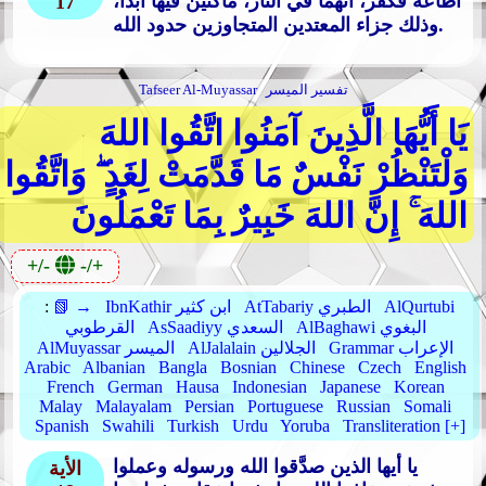
أطاعه فكفر، أنهما في النار، ماكثَيْن فيها أبدًا،
17
وذلك جزاء المعتدين المتجاوزين حدود الله.
تفسير الميسر
Tafseer Al-Muyassar
يَا أَيُّهَا الَّذِينَ آمَنُوا اتَّقُوا اللهَ
وَلْتَنْظُرْ نَفْسٌ مَا قَدَّمَتْ لِغَدٍ ۖ وَاتَّقُوا
اللهَ ۚ إِنَّ اللهَ خَبِيرٌ بِمَا تَعْمَلُونَ
+/-
-/+
AlQurtubi
AtTabariy الطبري
IbnKathir ابن كثير
📗 →
:
AlBaghawi البغوي
AsSaadiyy السعدي
القرطوبي
Grammar الإعراب
AlJalalain الجلالين
AlMuyassar الميسر
Arabic
Albanian
Bangla
Bosnian
Chinese
Czech
English
French
German
Hausa
Indonesian
Japanese
Korean
Malay
Malayalam
Persian
Portuguese
Russian
Somali
Spanish
Swahili
Turkish
Urdu
Yoruba
Transliteration [+]
يا أيها الذين صدَّقوا الله ورسوله وعملوا
الأية