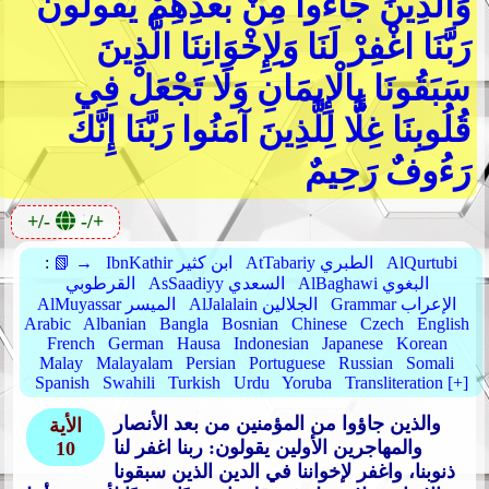
وَالَّذِينَ جَاءُوا مِنْ بَعْدِهِمْ يَقُولُونَ
رَبَّنَا اغْفِرْ لَنَا وَلِإِخْوَانِنَا الَّذِينَ
سَبَقُونَا بِالْإِيمَانِ وَلَا تَجْعَلْ فِي
قُلُوبِنَا غِلًّا لِلَّذِينَ آمَنُوا رَبَّنَا إِنَّكَ
رَءُوفٌ رَحِيمٌ
+/-
-/+
AlQurtubi
AtTabariy الطبري
IbnKathir ابن كثير
📗 →
:
AlBaghawi البغوي
AsSaadiyy السعدي
القرطوبي
Grammar الإعراب
AlJalalain الجلالين
AlMuyassar الميسر
Arabic
Albanian
Bangla
Bosnian
Chinese
Czech
English
French
German
Hausa
Indonesian
Japanese
Korean
Malay
Malayalam
Persian
Portuguese
Russian
Somali
Spanish
Swahili
Turkish
Urdu
Yoruba
Transliteration [+]
والذين جاؤوا من المؤمنين من بعد الأنصار
الأية
والمهاجرين الأولين يقولون: ربنا اغفر لنا
10
ذنوبنا، واغفر لإخواننا في الدين الذين سبقونا