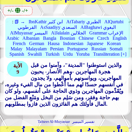
+/-
-/+
AlQurtubi
AtTabariy الطبري
IbnKathir ابن كثير
📗 →
:
AlBaghawi البغوي
AsSaadiyy السعدي
القرطوبي
Grammar الإعراب
AlJalalain الجلالين
AlMuyassar الميسر
Arabic
Albanian
Bangla
Bosnian
Chinese
Czech
English
French
German
Hausa
Indonesian
Japanese
Korean
Malay
Malayalam
Persian
Portuguese
Russian
Somali
Spanish
Swahili
Turkish
Urdu
Yoruba
Transliteration [+]
والذين استوطنوا "المدينة"، وآمنوا من قبل
الأية
هجرة المهاجرين -وهم الأنصار- يحبون
9
المهاجرين، ويواسونهم بأموالهم، ولا يجدون
في أنفسهم حسدًا لهم مما أُعْطوا من مال الفيء وغيره،
ويُقَدِّمون المهاجرين وذوي الحاجة على أنفسهم، ولو كان
بهم حاجة وفقر، ومن سَلِم من البخل ومَنْعِ الفضل من
المال فأولئك هم الفائزون الذين فازوا بمطلوبهم.
تفسير الميسر
Tafseer Al-Muyassar