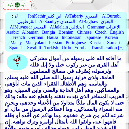
+/-
-/+
AlQurtubi
AtTabariy الطبري
IbnKathir ابن كثير
📗 →
:
AlBaghawi البغوي
AsSaadiyy السعدي
القرطوبي
Grammar الإعراب
AlJalalain الجلالين
AlMuyassar الميسر
Arabic
Albanian
Bangla
Bosnian
Chinese
Czech
English
French
German
Hausa
Indonesian
Japanese
Korean
Malay
Malayalam
Persian
Portuguese
Russian
Somali
Spanish
Swahili
Turkish
Urdu
Yoruba
Transliteration [+]
ما أفاءه الله على رسوله من أموال مشركي
الأية
أهل القرى من غير ركوب خيل ولا إبل فلله
7
ولرسوله، يُصْرف في مصالح المسلمين
العامة، ولذي قرابة رسول الله صلى الله عليه وسلم،
واليتامى، وهم الأطفال الفقراء الذين مات آباؤهم،
والمساكين، وهم أهل الحاجة والفقر، وابن السبيل، وهو
الغريب المسافر الذي نَفِدت نفقته وانقطع عنه ماله؛ وذلك
حتى لا يكون المال ملكًا متداولا بين الأغنياء وحدهم، ويحرم
منه الفقراء والمساكين. وما أعطاكم الرسول من مال، أو
شرعه لكم مِن شرع، فخذوه، وما نهاكم عن أَخْذه أو فِعْله
فانتهوا عنه، واتقوا الله بامتثال أوامره وترك نواهيه. إن
الله شديد العقاب لمن عصاه وخالف أمره ونهيه. والآية