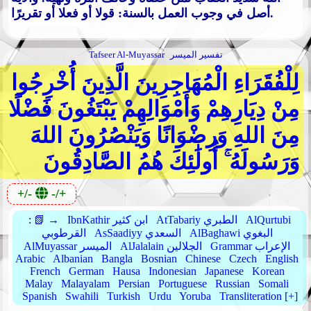
أصل في وجوب العمل بالسنة: قولا أو فعلا أو تقريرًا.
تفسير الميسر
Tafseer Al-Muyassar
لِلْفُقَرَاءِ الْمُهَاجِرِينَ الَّذِينَ أُخْرِجُوا
مِنْ دِيَارِهِمْ وَأَمْوَالِهِمْ يَبْتَغُونَ فَضْلًا
مِنَ اللهِ وَرِضْوَانًا وَيَنْصُرُونَ اللهَ
وَرَسُولَهُ ۚ أُولَٰئِكَ هُمُ الصَّادِقُونَ
+/-
-/+
AlQurtubi
AtTabariy الطبري
IbnKathir ابن كثير
📗 →
:
AlBaghawi البغوي
AsSaadiyy السعدي
القرطوبي
Grammar الإعراب
AlJalalain الجلالين
AlMuyassar الميسر
Arabic
Albanian
Bangla
Bosnian
Chinese
Czech
English
French
German
Hausa
Indonesian
Japanese
Korean
Malay
Malayalam
Persian
Portuguese
Russian
Somali
Spanish
Swahili
Turkish
Urdu
Yoruba
Transliteration [+]