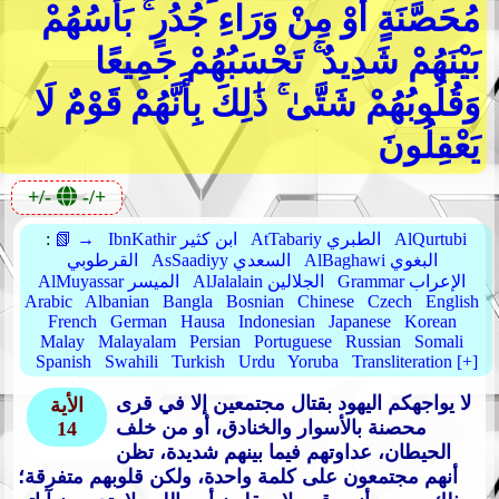
مُحَصَّنَةٍ أَوْ مِنْ وَرَاءِ جُدُرٍ ۚ بَأْسُهُمْ
بَيْنَهُمْ شَدِيدٌ ۚ تَحْسَبُهُمْ جَمِيعًا
وَقُلُوبُهُمْ شَتَّىٰ ۚ ذَٰلِكَ بِأَنَّهُمْ قَوْمٌ لَا
يَعْقِلُونَ
+/-
-/+
AlQurtubi
AtTabariy الطبري
IbnKathir ابن كثير
📗 →
:
AlBaghawi البغوي
AsSaadiyy السعدي
القرطوبي
Grammar الإعراب
AlJalalain الجلالين
AlMuyassar الميسر
Arabic
Albanian
Bangla
Bosnian
Chinese
Czech
English
French
German
Hausa
Indonesian
Japanese
Korean
Malay
Malayalam
Persian
Portuguese
Russian
Somali
Spanish
Swahili
Turkish
Urdu
Yoruba
Transliteration [+]
لا يواجهكم اليهود بقتال مجتمعين إلا في قرى
الأية
محصنة بالأسوار والخنادق، أو من خلف
14
الحيطان، عداوتهم فيما بينهم شديدة، تظن
أنهم مجتمعون على كلمة واحدة، ولكن قلوبهم متفرقة؛