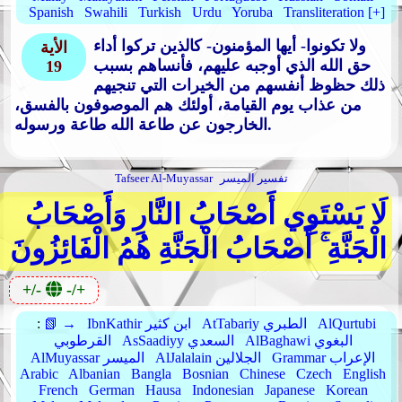
Spanish
Swahili
Turkish
Urdu
Yoruba
Transliteration [+]
ولا تكونوا- أيها المؤمنون- كالذين تركوا أداء
الأية
حق الله الذي أوجبه عليهم، فأنساهم بسبب
19
ذلك حظوظ أنفسهم من الخيرات التي تنجيهم
من عذاب يوم القيامة، أولئك هم الموصوفون بالفسق،
الخارجون عن طاعة الله طاعة ورسوله.
تفسير الميسر
Tafseer Al-Muyassar
لَا يَسْتَوِي أَصْحَابُ النَّارِ وَأَصْحَابُ
الْجَنَّةِ ۚ أَصْحَابُ الْجَنَّةِ هُمُ الْفَائِزُونَ
+/-
-/+
AlQurtubi
AtTabariy الطبري
IbnKathir ابن كثير
📗 →
:
AlBaghawi البغوي
AsSaadiyy السعدي
القرطوبي
Grammar الإعراب
AlJalalain الجلالين
AlMuyassar الميسر
Arabic
Albanian
Bangla
Bosnian
Chinese
Czech
English
French
German
Hausa
Indonesian
Japanese
Korean