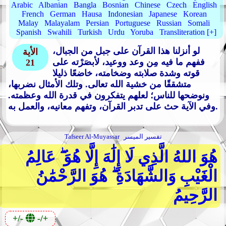
Arabic
Albanian
Bangla
Bosnian
Chinese
Czech
English
French
German
Hausa
Indonesian
Japanese
Korean
Malay
Malayalam
Persian
Portuguese
Russian
Somali
Spanish
Swahili
Turkish
Urdu
Yoruba
Transliteration [+]
لو أنزلنا هذا القرآن على جبل من الجبال،
الأية
ففهم ما فيه مِن وعد ووعيد، لأبصَرْته على
21
قوته وشدة صلابته وضخامته، خاضعًا ذليلا
متشققًا من خشية الله تعالى. وتلك الأمثال نضربها،
ونوضحها للناس؛ لعلهم يتفكرون في قدرة الله وعظمته.
وفي الآية حث على تدبر القرآن، وتفهم معانيه، والعمل به.
تفسير الميسر
Tafseer Al-Muyassar
هُوَ اللهُ الَّذِي لَا إِلَٰهَ إِلَّا هُوَ ۖ عَالِمُ
الْغَيْبِ وَالشَّهَادَةِ ۖ هُوَ الرَّحْمَٰنُ
الرَّحِيمُ
+/-
-/+