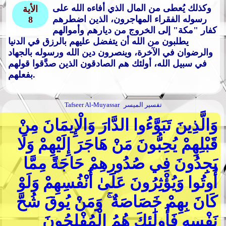
وكذلك يُعطى من المال الذي أفاءه الله على
الأية
رسوله الفقراء المهاجرون، الذين اضطرهم
8
كفار "مكة" إلى الخروج من ديارهم وأموالهم
يطلبون من الله أن يتفضل عليهم بالرزق في الدنيا
والرضوان في الآخرة، وينصرون دين الله ورسوله بالجهاد
في سبيل الله، أولئك هم الصادقون الذين صدَّقوا قولهم
بفعلهم.
تفسير الميسر
Tafseer Al-Muyassar
وَالَّذِينَ تَبَوَّءُوا الدَّارَ وَالْإِيمَانَ مِنْ
قَبْلِهِمْ يُحِبُّونَ مَنْ هَاجَرَ إِلَيْهِمْ وَلَا
يَجِدُونَ فِي صُدُورِهِمْ حَاجَةً مِمَّا
أُوتُوا وَيُؤْثِرُونَ عَلَىٰ أَنْفُسِهِمْ وَلَوْ
كَانَ بِهِمْ خَصَاصَةٌ ۚ وَمَنْ يُوقَ شُحَّ
نَفْسِهِ فَأُولَٰئِكَ هُمُ الْمُفْلِحُونَ