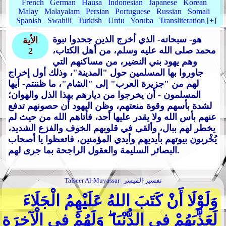
French
German
Hausa
Indonesian
Japanese
Korean
Malay
Malayalam
Persian
Portuguese
Russian
Somali
Spanish
Swahili
Turkish
Urdu
Yoruba
Transliteration [+]
هو- سبحانه- الذي أخرج الذين جحدوا نبوة
الأية
محمد صلى الله عليه وسلم، من أهل الكتاب،
2
وهم يهود بني النضير، من مساكنهم التي
جاوروا بها المسلمين حول "المدينة"، وذلك أول إخراج
لهم من "جزيرة العرب" إلى "الشام"، ما ظننتم- أيها
المسلمون - أن يخرجوا من ديارهم بهذا الذل والهوان؛
لشدة بأسهم وقوة منعتهم، وظن اليهود أن حصونهم تدفع
عنهم بأس الله ولا يقدر عليها أحد، فأتاهم الله من حيث لم
يخطر لهم ببال، وألقى في قلوبهم الخوف والفزع الشديد،
يُخْربون بيوتهم بأيديهم وأيدي المؤمنين، فاتعظوا يا أصحاب
البصائر السليمة والعقول الراجحة بما جرى لهم.
تفسير الميسر
Tafseer Al-Muyassar
وَلَوْلَا أَنْ كَتَبَ اللهُ عَلَيْهِمُ الْجَلَاءَ
لَعَذَّبَهُمْ فِي الدُّنْيَا ۖ وَلَهُمْ فِي الْآخِرَةِ