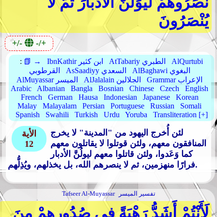
نَصَرُوهُمْ لَيُوَلُّنَّ الْأَدْبَارَ ثُمَّ لَا
يُنْصَرُونَ
+/-
-/+
AlQurtubi
AtTabariy الطبري
IbnKathir ابن كثير
📗 →
:
AlBaghawi البغوي
AsSaadiyy السعدي
القرطوبي
Grammar الإعراب
AlJalalain الجلالين
AlMuyassar الميسر
Arabic
Albanian
Bangla
Bosnian
Chinese
Czech
English
French
German
Hausa
Indonesian
Japanese
Korean
Malay
Malayalam
Persian
Portuguese
Russian
Somali
Spanish
Swahili
Turkish
Urdu
Yoruba
Transliteration [+]
لئن أُخرج اليهود من "المدينة" لا يخرج
الأية
المنافقون معهم، ولئن قوتلوا لا يقاتلون معهم
12
كما وَعَدوا، ولئن قاتلوا معهم ليولُنَّ الأدبار
فرارًا منهزمين، ثم لا ينصرهم الله، بل يخذلهم، ويُذِلُّهم.
تفسير الميسر
Tafseer Al-Muyassar
لَأَنْتُمْ أَشَدُّ رَهْبَةً فِي صُدُورِهِمْ مِنَ