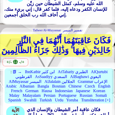
الله عليه وسلم، كمثل الشيطان حين زيَّن
للإنسان الكفر ودعاه إليه، فلما كفر قال: إني بريء منك،
إني أخاف الله رب الخلق أجمعين.
تفسير الميسر
Tafseer Al-Muyassar
فَكَانَ عَاقِبَتَهُمَا أَنَّهُمَا فِي النَّارِ
خَالِدَيْنِ فِيهَا ۚ وَذَٰلِكَ جَزَاءُ الظَّالِمِينَ
+/-
-/+
AlQurtubi
AtTabariy الطبري
IbnKathir ابن كثير
📗 →
:
AlBaghawi البغوي
AsSaadiyy السعدي
القرطوبي
Grammar الإعراب
AlJalalain الجلالين
AlMuyassar الميسر
Arabic
Albanian
Bangla
Bosnian
Chinese
Czech
English
French
German
Hausa
Indonesian
Japanese
Korean
Malay
Malayalam
Persian
Portuguese
Russian
Somali
Spanish
Swahili
Turkish
Urdu
Yoruba
Transliteration [+]
فكان عاقبة أمر الشيطان والإنسان الذي
الأية