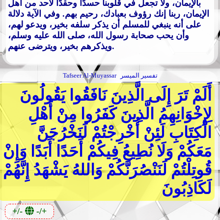
بالإيمان، ولا تجعل في قلوبنا حسدًا وحقدًا لأحد من أهل
الإيمان، ربنا إنك رؤوف بعبادك، رحيم بهم. وفي الآية دلالة
على أنه ينبغي للمسلم أن يذكر سلفه بخير، ويدعو لهم،
وأن يحب صحابة رسول الله، صلى الله عليه وسلم،
ويذكرهم بخير، ويترضى عنهم.
تفسير الميسر
Tafseer Al-Muyassar
أَلَمْ تَرَ إِلَى الَّذِينَ نَافَقُوا يَقُولُونَ
لِإِخْوَانِهِمُ الَّذِينَ كَفَرُوا مِنْ أَهْلِ
الْكِتَابِ لَئِنْ أُخْرِجْتُمْ لَنَخْرُجَنَّ
مَعَكُمْ وَلَا نُطِيعُ فِيكُمْ أَحَدًا أَبَدًا وَإِنْ
قُوتِلْتُمْ لَنَنْصُرَنَّكُمْ وَاللهُ يَشْهَدُ إِنَّهُمْ
لَكَاذِبُونَ
+/-
-/+