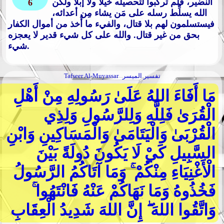
النضير، فلم تركبوا لتحصيله خيلا ولا إبلا ولكن
6
الله يسلِّط رسله على مَن يشاء مِن أعدائه،
فيستسلمون لهم بلا قتال، والفيء ما أُخذ من أموال الكفار
بحق من غير قتال. والله على كل شيء قدير لا يعجزه
شيء.
تفسير الميسر
Tafseer Al-Muyassar
مَا أَفَاءَ اللهُ عَلَىٰ رَسُولِهِ مِنْ أَهْلِ
الْقُرَىٰ فَلِلَّهِ وَلِلرَّسُولِ وَلِذِي
الْقُرْبَىٰ وَالْيَتَامَىٰ وَالْمَسَاكِينِ وَابْنِ
السَّبِيلِ كَيْ لَا يَكُونَ دُولَةً بَيْنَ
الْأَغْنِيَاءِ مِنْكُمْ ۚ وَمَا آتَاكُمُ الرَّسُولُ
فَخُذُوهُ وَمَا نَهَاكُمْ عَنْهُ فَانْتَهُوا ۚ
وَاتَّقُوا اللهَ ۖ إِنَّ اللهَ شَدِيدُ الْعِقَابِ