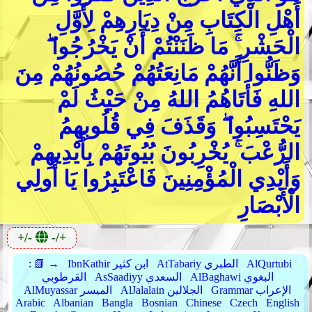
أَهْلِ الْكِتَابِ مِنْ دِيَارِهِمْ لِأَوَّلِ
الْحَشْرِ ۚ مَا ظَنَنْتُمْ أَنْ يَخْرُجُوا ۖ
وَظَنُّوا أَنَّهُمْ مَانِعَتُهُمْ حُصُونُهُمْ مِنَ
اللهِ فَأَتَاهُمُ اللهُ مِنْ حَيْثُ لَمْ
يَحْتَسِبُوا ۖ وَقَذَفَ فِي قُلُوبِهِمُ
الرُّعْبَ ۚ يُخْرِبُونَ بُيُوتَهُمْ بِأَيْدِيهِمْ
وَأَيْدِي الْمُؤْمِنِينَ فَاعْتَبِرُوا يَا أُولِي
الْأَبْصَارِ
+/-
-/+
AlQurtubi
AtTabariy الطبري
IbnKathir ابن كثير
📗 →
:
AlBaghawi البغوي
AsSaadiyy السعدي
القرطوبي
Grammar الإعراب
AlJalalain الجلالين
AlMuyassar الميسر
Arabic
Albanian
Bangla
Bosnian
Chinese
Czech
English