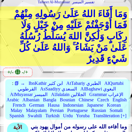
تفسير الميسر
Tafseer Al-Muyassar
وَمَا أَفَاءَ اللهُ عَلَىٰ رَسُولِهِ مِنْهُمْ
فَمَا أَوْجَفْتُمْ عَلَيْهِ مِنْ خَيْلٍ وَلَا
رِكَابٍ وَلَٰكِنَّ اللهَ يُسَلِّطُ رُسُلَهُ
عَلَىٰ مَنْ يَشَاءُ ۚ وَاللهُ عَلَىٰ كُلِّ
شَيْءٍ قَدِيرٌ
+/-
-/+
AlQurtubi
AtTabariy الطبري
IbnKathir ابن كثير
📗 →
:
AlBaghawi البغوي
AsSaadiyy السعدي
القرطوبي
Grammar الإعراب
AlJalalain الجلالين
AlMuyassar الميسر
Arabic
Albanian
Bangla
Bosnian
Chinese
Czech
English
French
German
Hausa
Indonesian
Japanese
Korean
Malay
Malayalam
Persian
Portuguese
Russian
Somali
Spanish
Swahili
Turkish
Urdu
Yoruba
Transliteration [+]
وما أفاءه الله على رسوله من أموال يهود بني
الأية