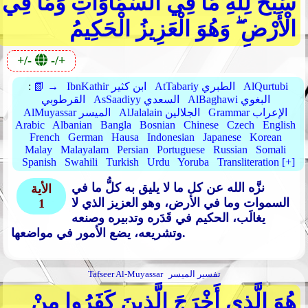
سَبَّحَ لِلَّهِ مَا فِي السَّمَاوَاتِ وَمَا فِي
الْأَرْضِ ۖ وَهُوَ الْعَزِيزُ الْحَكِيمُ
+/-
-/+
AlQurtubi
AtTabariy الطبري
IbnKathir ابن كثير
📗 →
:
AlBaghawi البغوي
AsSaadiyy السعدي
القرطوبي
Grammar الإعراب
AlJalalain الجلالين
AlMuyassar الميسر
Arabic
Albanian
Bangla
Bosnian
Chinese
Czech
English
French
German
Hausa
Indonesian
Japanese
Korean
Malay
Malayalam
Persian
Portuguese
Russian
Somali
Spanish
Swahili
Turkish
Urdu
Yoruba
Transliteration [+]
نزَّه الله عن كل ما لا يليق به كلُّ ما في
الأية
السموات وما في الأرض، وهو العزيز الذي لا
1
يغالَب، الحكيم في قَدَره وتدبيره وصنعه
وتشريعه، يضع الأمور في مواضعها.
تفسير الميسر
Tafseer Al-Muyassar
هُوَ الَّذِي أَخْرَجَ الَّذِينَ كَفَرُوا مِنْ