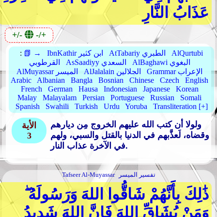
عَذَابُ النَّارِ
+/-
-/+
AlQurtubi
AtTabariy الطبري
IbnKathir ابن كثير
📗 →
:
AlBaghawi البغوي
AsSaadiyy السعدي
القرطوبي
Grammar الإعراب
AlJalalain الجلالين
AlMuyassar الميسر
Arabic
Albanian
Bangla
Bosnian
Chinese
Czech
English
French
German
Hausa
Indonesian
Japanese
Korean
Malay
Malayalam
Persian
Portuguese
Russian
Somali
Spanish
Swahili
Turkish
Urdu
Yoruba
Transliteration [+]
ولولا أن كتب الله عليهم الخروج مِن ديارهم
الأية
وقضاه، لَعذَّبهم في الدنيا بالقتل والسبي، ولهم
3
في الآخرة عذاب النار.
تفسير الميسر
Tafseer Al-Muyassar
ذَٰلِكَ بِأَنَّهُمْ شَاقُّوا اللهَ وَرَسُولَهُ ۖ
وَمَنْ يُشَاقِّ اللهَ فَإِنَّ اللهَ شَدِيدُ