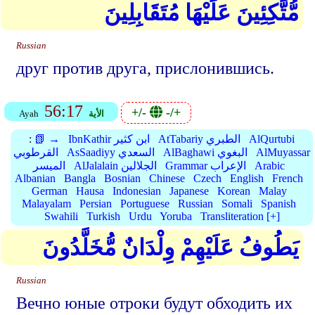
مُّتَّكِئِينَ عَلَيْهَا مُتَقَابِلِينَ
Russian
друг против друга, прислонившись.
56:17
+/-
-/+
الأية
Ayah
AlQurtubi
AtTabariy الطبري
IbnKathir ابن كثير
📗 →
:
AlMuyassar
AlBaghawi البغوي
AsSaadiyy السعدي
القرطوبي
Arabic
Grammar الإعراب
AlJalalain الجلالين
الميسر
Albanian
Bangla
Bosnian
Chinese
Czech
English
French
German
Hausa
Indonesian
Japanese
Korean
Malay
Malayalam
Persian
Portuguese
Russian
Somali
Spanish
Swahili
Turkish
Urdu
Yoruba
Transliteration [+]
يَطُوفُ عَلَيْهِمْ وِلْدَانٌ مُّخَلَّدُونَ
Russian
Вечно юные отроки будут обходить их