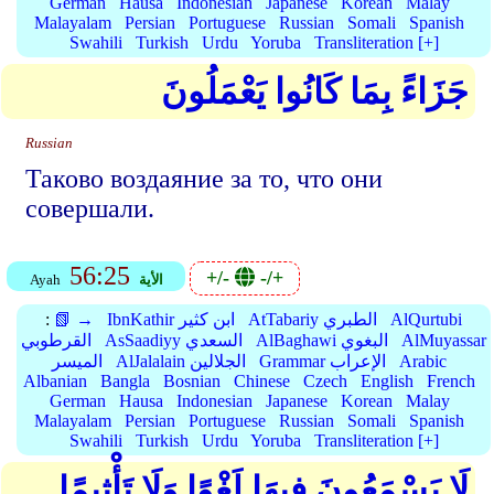
German
Hausa
Indonesian
Japanese
Korean
Malay
Malayalam
Persian
Portuguese
Russian
Somali
Spanish
Swahili
Turkish
Urdu
Yoruba
Transliteration [+]
جَزَاءً بِمَا كَانُوا يَعْمَلُونَ
Russian
Таково воздаяние за то, что они
совершали.
56:25
+/-
-/+
الأية
Ayah
AlQurtubi
AtTabariy الطبري
IbnKathir ابن كثير
📗 →
:
AlMuyassar
AlBaghawi البغوي
AsSaadiyy السعدي
القرطوبي
Arabic
Grammar الإعراب
AlJalalain الجلالين
الميسر
Albanian
Bangla
Bosnian
Chinese
Czech
English
French
German
Hausa
Indonesian
Japanese
Korean
Malay
Malayalam
Persian
Portuguese
Russian
Somali
Spanish
Swahili
Turkish
Urdu
Yoruba
Transliteration [+]
لَا يَسْمَعُونَ فِيهَا لَغْوًا وَلَا تَأْثِيمًا