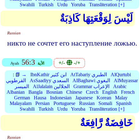
Swahili
Turkish
Urdu
Yoruba
Transliteration [+]
لَيْسَ لِوَقْعَتِهَا كَاذِبَةٌ
Russian
никто не сочтет его наступление ложью.
56:3
+/-
-/+
الأية
Ayah
AlQurtubi
AtTabariy الطبري
IbnKathir ابن كثير
📗 →
:
AlMuyassar
AlBaghawi البغوي
AsSaadiyy السعدي
القرطوبي
Arabic
Grammar الإعراب
AlJalalain الجلالين
الميسر
Albanian
Bangla
Bosnian
Chinese
Czech
English
French
German
Hausa
Indonesian
Japanese
Korean
Malay
Malayalam
Persian
Portuguese
Russian
Somali
Spanish
Swahili
Turkish
Urdu
Yoruba
Transliteration [+]
خَافِضَةٌ رَّافِعَةٌ
Russian