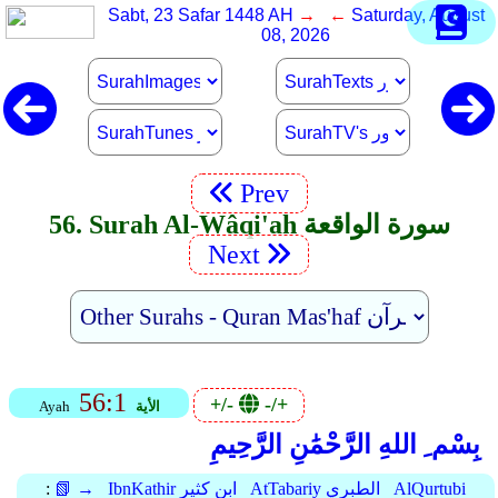
Sabt, 23 Safar 1448 AH
→ ←
Saturday, August
08, 2026
Prev
56. Surah Al-Wâqi'ah سورة الواقعة
Next
56:1
+/-
-/+
الأية
Ayah
بِسْم ِ اللهِ الرَّحْمَٰنِ الرَّحِيمِ
AlQurtubi
AtTabariy الطبري
IbnKathir ابن كثير
📗 →
: