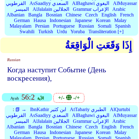
AlMuyassar
AlBaghawi البغوي
AsSaadiyy السعدي
القرطوبي
Arabic
Grammar الإعراب
AlJalalain الجلالين
الميسر
Albanian
Bangla
Bosnian
Chinese
Czech
English
French
German
Hausa
Indonesian
Japanese
Korean
Malay
Malayalam
Persian
Portuguese
Russian
Somali
Spanish
Swahili
Turkish
Urdu
Yoruba
Transliteration [+]
إِذَا وَقَعَتِ الْوَاقِعَةُ
Russian
Когда наступит Событие (День
воскресения),
56:2
+/-
-/+
الأية
Ayah
AlQurtubi
AtTabariy الطبري
IbnKathir ابن كثير
📗 →
:
AlMuyassar
AlBaghawi البغوي
AsSaadiyy السعدي
القرطوبي
Arabic
Grammar الإعراب
AlJalalain الجلالين
الميسر
Albanian
Bangla
Bosnian
Chinese
Czech
English
French
German
Hausa
Indonesian
Japanese
Korean
Malay
Malayalam
Persian
Portuguese
Russian
Somali
Spanish