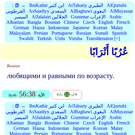
AlQurtubi
AtTabariy الطبري
IbnKathir ابن كثير
📗 →
:
AlMuyassar
AlBaghawi البغوي
AsSaadiyy السعدي
القرطوبي
Arabic
Grammar الإعراب
AlJalalain الجلالين
الميسر
Albanian
Bangla
Bosnian
Chinese
Czech
English
French
German
Hausa
Indonesian
Japanese
Korean
Malay
Malayalam
Persian
Portuguese
Russian
Somali
Spanish
Swahili
Turkish
Urdu
Yoruba
Transliteration [+]
عُرُبًا أَتْرَابًا
Russian
любящими и равными по возрасту.
56:38
+/-
-/+
الأية
Ayah
AlQurtubi
AtTabariy الطبري
IbnKathir ابن كثير
📗 →
:
AlMuyassar
AlBaghawi البغوي
AsSaadiyy السعدي
القرطوبي
Arabic
Grammar الإعراب
AlJalalain الجلالين
الميسر
Albanian
Bangla
Bosnian
Chinese
Czech
English
French
German
Hausa
Indonesian
Japanese
Korean
Malay
Malayalam
Persian
Portuguese
Russian
Somali
Spanish