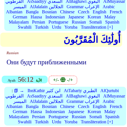
AlMuyassar
AlBaghawi البغوي
AsSaadiyy السعدي
القرطوبي
Arabic
Grammar الإعراب
AlJalalain الجلالين
الميسر
Albanian
Bangla
Bosnian
Chinese
Czech
English
French
German
Hausa
Indonesian
Japanese
Korean
Malay
Malayalam
Persian
Portuguese
Russian
Somali
Spanish
Swahili
Turkish
Urdu
Yoruba
Transliteration [+]
أُولَٰئِكَ الْمُقَرَّبُونَ
Russian
Они будут приближенными
56:12
+/-
-/+
الأية
Ayah
AlQurtubi
AtTabariy الطبري
IbnKathir ابن كثير
📗 →
:
AlMuyassar
AlBaghawi البغوي
AsSaadiyy السعدي
القرطوبي
Arabic
Grammar الإعراب
AlJalalain الجلالين
الميسر
Albanian
Bangla
Bosnian
Chinese
Czech
English
French
German
Hausa
Indonesian
Japanese
Korean
Malay
Malayalam
Persian
Portuguese
Russian
Somali
Spanish
Swahili
Turkish
Urdu
Yoruba
Transliteration [+]