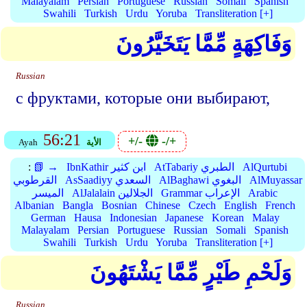
Malayalam
Persian
Portuguese
Russian
Somali
Spanish
Swahili
Turkish
Urdu
Yoruba
Transliteration [+]
وَفَاكِهَةٍ مِّمَّا يَتَخَيَّرُونَ
Russian
с фруктами, которые они выбирают,
56:21
+/-
-/+
الأية
Ayah
AlQurtubi
AtTabariy الطبري
IbnKathir ابن كثير
📗 →
:
AlMuyassar
AlBaghawi البغوي
AsSaadiyy السعدي
القرطوبي
Arabic
Grammar الإعراب
AlJalalain الجلالين
الميسر
Albanian
Bangla
Bosnian
Chinese
Czech
English
French
German
Hausa
Indonesian
Japanese
Korean
Malay
Malayalam
Persian
Portuguese
Russian
Somali
Spanish
Swahili
Turkish
Urdu
Yoruba
Transliteration [+]
وَلَحْمِ طَيْرٍ مِّمَّا يَشْتَهُونَ
Russian