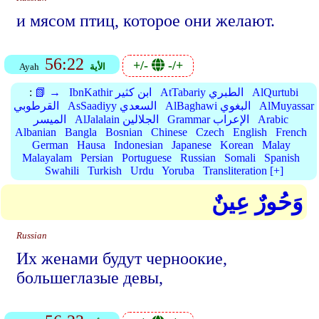
и мясом птиц, которое они желают.
56:22
+/-
-/+
الأية
Ayah
AlQurtubi
AtTabariy الطبري
IbnKathir ابن كثير
📗 →
:
AlMuyassar
AlBaghawi البغوي
AsSaadiyy السعدي
القرطوبي
Arabic
Grammar الإعراب
AlJalalain الجلالين
الميسر
Albanian
Bangla
Bosnian
Chinese
Czech
English
French
German
Hausa
Indonesian
Japanese
Korean
Malay
Malayalam
Persian
Portuguese
Russian
Somali
Spanish
Swahili
Turkish
Urdu
Yoruba
Transliteration [+]
وَحُورٌ عِينٌ
Russian
Их женами будут черноокие,
большеглазые девы,