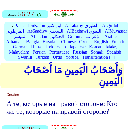
56:27
+/-
-/+
الأية
Ayah
AlQurtubi
AtTabariy الطبري
IbnKathir ابن كثير
📗 →
:
AlMuyassar
AlBaghawi البغوي
AsSaadiyy السعدي
القرطوبي
Arabic
Grammar الإعراب
AlJalalain الجلالين
الميسر
Albanian
Bangla
Bosnian
Chinese
Czech
English
French
German
Hausa
Indonesian
Japanese
Korean
Malay
Malayalam
Persian
Portuguese
Russian
Somali
Spanish
Swahili
Turkish
Urdu
Yoruba
Transliteration [+]
وَأَصْحَابُ الْيَمِينِ مَا أَصْحَابُ
الْيَمِينِ
Russian
А те, которые на правой стороне: Кто
же те, которые на правой стороне?