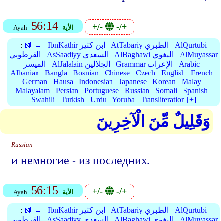
56:14
+/-
-/+
الأية
Ayah
AlQurtubi
AtTabariy الطبري
IbnKathir ابن كثير
📗 →
:
AlMuyassar
AlBaghawi البغوي
AsSaadiyy السعدي
القرطوبي
Arabic
Grammar الإعراب
AlJalalain الجلالين
الميسر
Albanian
Bangla
Bosnian
Chinese
Czech
English
French
German
Hausa
Indonesian
Japanese
Korean
Malay
Malayalam
Persian
Portuguese
Russian
Somali
Spanish
Swahili
Turkish
Urdu
Yoruba
Transliteration [+]
وَقَلِيلٌ مِّنَ الْآخِرِينَ
Russian
и немногие - из последних.
56:15
+/-
-/+
الأية
Ayah
AlQurtubi
AtTabariy الطبري
IbnKathir ابن كثير
📗 →
:
AlMuyassar
AlBaghawi البغوي
AsSaadiyy السعدي
القرطوبي