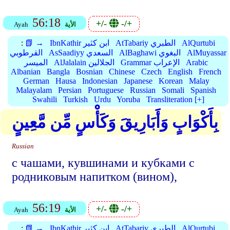
56:18
+/-
-/+
الأية
Ayah
AlQurtubi
AtTabariy الطبري
IbnKathir ابن كثير
📗 →
:
AlMuyassar
AlBaghawi البغوي
AsSaadiyy السعدي
القرطوبي
Arabic
Grammar الإعراب
AlJalalain الجلالين
الميسر
Albanian
Bangla
Bosnian
Chinese
Czech
English
French
German
Hausa
Indonesian
Japanese
Korean
Malay
Malayalam
Persian
Portuguese
Russian
Somali
Spanish
Swahili
Turkish
Urdu
Yoruba
Transliteration [+]
بِأَكْوَابٍ وَأَبَارِيقَ وَكَأْسٍ مِّن مَّعِينٍ
Russian
с чашами, кувшинами и кубками с
родниковым напитком (вином),
56:19
+/-
-/+
الأية
Ayah
AlQurtubi
AtTabariy الطبري
IbnKathir ابن كثير
📗 →
: