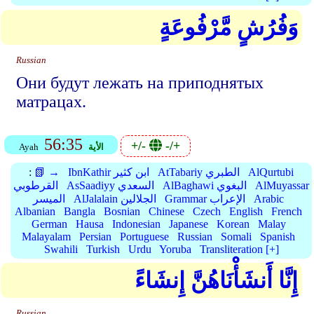
وَفُرُشٍ مَّرْفُوعَةٍ
Russian
Они будут лежать на приподнятых
матрацах.
56:35
+/-
-/+
الأية
Ayah
AlQurtubi
AtTabariy الطبري
IbnKathir ابن كثير
📗 →
:
AlMuyassar
AlBaghawi البغوي
AsSaadiyy السعدي
القرطوبي
Arabic
Grammar الإعراب
AlJalalain الجلالين
الميسر
Albanian
Bangla
Bosnian
Chinese
Czech
English
French
German
Hausa
Indonesian
Japanese
Korean
Malay
Malayalam
Persian
Portuguese
Russian
Somali
Spanish
Swahili
Turkish
Urdu
Yoruba
Transliteration [+]
إِنَّا أَنشَأْنَاهُنَّ إِنشَاءً
Russian