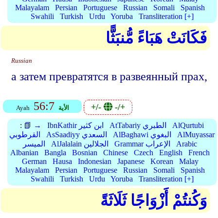
Malayalam
Persian
Portuguese
Russian
Somali
Spanish
Swahili
Turkish
Urdu
Yoruba
Transliteration [+]
فَكَانَتْ هَبَاءً مُّنبَثًّا
Russian
а затем превратятся в развеянный прах,
56:7
+/-
-/+
الأية
Ayah
AlQurtubi
AtTabariy الطبري
IbnKathir ابن كثير
📗 →
:
AlMuyassar
AlBaghawi البغوي
AsSaadiyy السعدي
القرطوبي
Arabic
Grammar الإعراب
AlJalalain الجلالين
الميسر
Albanian
Bangla
Bosnian
Chinese
Czech
English
French
German
Hausa
Indonesian
Japanese
Korean
Malay
Malayalam
Persian
Portuguese
Russian
Somali
Spanish
Swahili
Turkish
Urdu
Yoruba
Transliteration [+]
وَكُنتُمْ أَزْوَاجًا ثَلَاثَةً