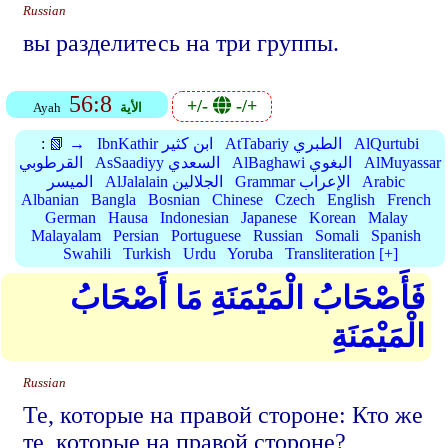
Russian
вы разделитесь на три группы.
56:8
+/-
-/+
الأية
Ayah
AlQurtubi
AtTabariy الطبري
IbnKathir ابن كثير
📗 →
:
AlMuyassar
AlBaghawi البغوي
AsSaadiyy السعدي
القرطوبي
Arabic
Grammar الإعراب
AlJalalain الجلالين
الميسر
Albanian
Bangla
Bosnian
Chinese
Czech
English
French
German
Hausa
Indonesian
Japanese
Korean
Malay
Malayalam
Persian
Portuguese
Russian
Somali
Spanish
Swahili
Turkish
Urdu
Yoruba
Transliteration [+]
فَأَصْحَابُ الْمَيْمَنَةِ مَا أَصْحَابُ
الْمَيْمَنَةِ
Russian
Те, которые на правой стороне: Кто же
те, которые на правой стороне?