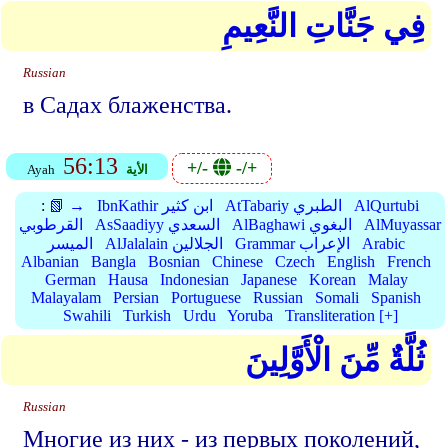
فِي جَنَّاتِ النَّعِيمِ
Russian
в Садах блаженства.
56:13
+/-
-/+
الأية
Ayah
AlQurtubi
AtTabariy الطبري
IbnKathir ابن كثير
📗 →
:
AlMuyassar
AlBaghawi البغوي
AsSaadiyy السعدي
القرطوبي
Arabic
Grammar الإعراب
AlJalalain الجلالين
الميسر
Albanian
Bangla
Bosnian
Chinese
Czech
English
French
German
Hausa
Indonesian
Japanese
Korean
Malay
Malayalam
Persian
Portuguese
Russian
Somali
Spanish
Swahili
Turkish
Urdu
Yoruba
Transliteration [+]
ثُلَّةٌ مِّنَ الْأَوَّلِينَ
Russian
Многие из них - из первых поколений,