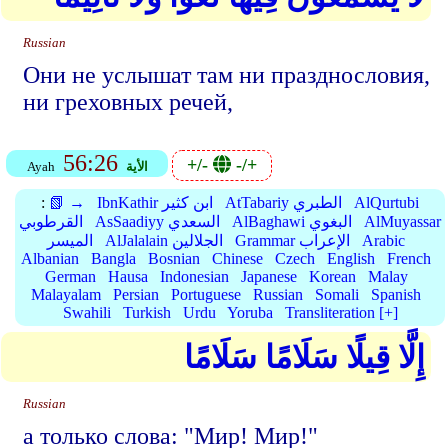
Russian
Они не услышат там ни празднословия,
ни греховных речей,
56:26
+/-
-/+
الأية
Ayah
AlQurtubi
AtTabariy الطبري
IbnKathir ابن كثير
📗 →
:
AlMuyassar
AlBaghawi البغوي
AsSaadiyy السعدي
القرطوبي
Arabic
Grammar الإعراب
AlJalalain الجلالين
الميسر
Albanian
Bangla
Bosnian
Chinese
Czech
English
French
German
Hausa
Indonesian
Japanese
Korean
Malay
Malayalam
Persian
Portuguese
Russian
Somali
Spanish
Swahili
Turkish
Urdu
Yoruba
Transliteration [+]
إِلَّا قِيلًا سَلَامًا سَلَامًا
Russian
а только слова: "Мир! Мир!"