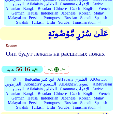
Arabic
Grammar الإعراب
AlJalalain الجلالين
الميسر
Albanian
Bangla
Bosnian
Chinese
Czech
English
French
German
Hausa
Indonesian
Japanese
Korean
Malay
Malayalam
Persian
Portuguese
Russian
Somali
Spanish
Swahili
Turkish
Urdu
Yoruba
Transliteration [+]
عَلَىٰ سُرُرٍ مَّوْضُونَةٍ
Russian
Они будут лежать на расшитых ложах
56:16
+/-
-/+
الأية
Ayah
AlQurtubi
AtTabariy الطبري
IbnKathir ابن كثير
📗 →
:
AlMuyassar
AlBaghawi البغوي
AsSaadiyy السعدي
القرطوبي
Arabic
Grammar الإعراب
AlJalalain الجلالين
الميسر
Albanian
Bangla
Bosnian
Chinese
Czech
English
French
German
Hausa
Indonesian
Japanese
Korean
Malay
Malayalam
Persian
Portuguese
Russian
Somali
Spanish
Swahili
Turkish
Urdu
Yoruba
Transliteration [+]