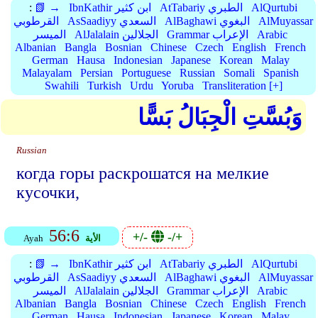
AlQurtubi
AtTabariy الطبري
IbnKathir ابن كثير
📗 →
:
AlMuyassar
AlBaghawi البغوي
AsSaadiyy السعدي
القرطوبي
Arabic
Grammar الإعراب
AlJalalain الجلالين
الميسر
Albanian
Bangla
Bosnian
Chinese
Czech
English
French
German
Hausa
Indonesian
Japanese
Korean
Malay
Malayalam
Persian
Portuguese
Russian
Somali
Spanish
Swahili
Turkish
Urdu
Yoruba
Transliteration [+]
وَبُسَّتِ الْجِبَالُ بَسًّا
Russian
когда горы раскрошатся на мелкие
кусочки,
56:6
+/-
-/+
الأية
Ayah
AlQurtubi
AtTabariy الطبري
IbnKathir ابن كثير
📗 →
:
AlMuyassar
AlBaghawi البغوي
AsSaadiyy السعدي
القرطوبي
Arabic
Grammar الإعراب
AlJalalain الجلالين
الميسر
Albanian
Bangla
Bosnian
Chinese
Czech
English
French
German
Hausa
Indonesian
Japanese
Korean
Malay