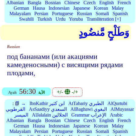
Albanian
Bangla
Bosnian
Chinese
Czech
English
French
German
Hausa
Indonesian
Japanese
Korean
Malay
Malayalam
Persian
Portuguese
Russian
Somali
Spanish
Swahili
Turkish
Urdu
Yoruba
Transliteration [+]
وَطَلْحٍ مَّنضُودٍ
Russian
под бананами (или акациями
камеденосными) с висящими рядами
плодами,
56:30
+/-
-/+
الأية
Ayah
AlQurtubi
AtTabariy الطبري
IbnKathir ابن كثير
📗 →
:
AlMuyassar
AlBaghawi البغوي
AsSaadiyy السعدي
القرطوبي
Arabic
Grammar الإعراب
AlJalalain الجلالين
الميسر
Albanian
Bangla
Bosnian
Chinese
Czech
English
French
German
Hausa
Indonesian
Japanese
Korean
Malay
Malayalam
Persian
Portuguese
Russian
Somali
Spanish