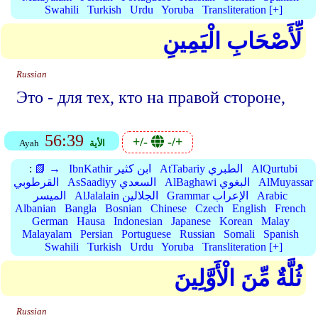
Swahili
Turkish
Urdu
Yoruba
Transliteration [+]
لِّأَصْحَابِ الْيَمِينِ
Russian
Это - для тех, кто на правой стороне,
56:39
+/-
-/+
الأية
Ayah
AlQurtubi
AtTabariy الطبري
IbnKathir ابن كثير
📗 →
:
AlMuyassar
AlBaghawi البغوي
AsSaadiyy السعدي
القرطوبي
Arabic
Grammar الإعراب
AlJalalain الجلالين
الميسر
Albanian
Bangla
Bosnian
Chinese
Czech
English
French
German
Hausa
Indonesian
Japanese
Korean
Malay
Malayalam
Persian
Portuguese
Russian
Somali
Spanish
Swahili
Turkish
Urdu
Yoruba
Transliteration [+]
ثُلَّةٌ مِّنَ الْأَوَّلِينَ
Russian