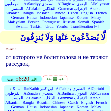
AlMuyassar
AlBaghawi البغوي
AsSaadiyy السعدي
القرطوبي
Arabic
Grammar الإعراب
AlJalalain الجلالين
الميسر
Albanian
Bangla
Bosnian
Chinese
Czech
English
French
German
Hausa
Indonesian
Japanese
Korean
Malay
Malayalam
Persian
Portuguese
Russian
Somali
Spanish
Swahili
Turkish
Urdu
Yoruba
Transliteration [+]
لَّا يُصَدَّعُونَ عَنْهَا وَلَا يُنزِفُونَ
Russian
от которого не болит голова и не теряют
рассудок,
56:20
+/-
-/+
الأية
Ayah
AlQurtubi
AtTabariy الطبري
IbnKathir ابن كثير
📗 →
:
AlMuyassar
AlBaghawi البغوي
AsSaadiyy السعدي
القرطوبي
Arabic
Grammar الإعراب
AlJalalain الجلالين
الميسر
Albanian
Bangla
Bosnian
Chinese
Czech
English
French
German
Hausa
Indonesian
Japanese
Korean
Malay