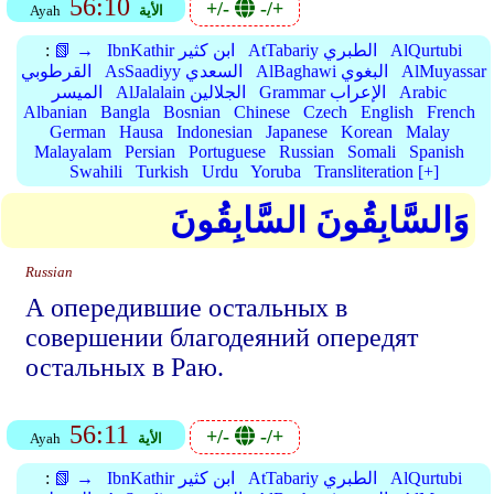
56:10
+/-
-/+
الأية
Ayah
AlQurtubi
AtTabariy الطبري
IbnKathir ابن كثير
📗 →
:
AlMuyassar
AlBaghawi البغوي
AsSaadiyy السعدي
القرطوبي
Arabic
Grammar الإعراب
AlJalalain الجلالين
الميسر
Albanian
Bangla
Bosnian
Chinese
Czech
English
French
German
Hausa
Indonesian
Japanese
Korean
Malay
Malayalam
Persian
Portuguese
Russian
Somali
Spanish
Swahili
Turkish
Urdu
Yoruba
Transliteration [+]
وَالسَّابِقُونَ السَّابِقُونَ
Russian
А опередившие остальных в
совершении благодеяний опередят
остальных в Раю.
56:11
+/-
-/+
الأية
Ayah
AlQurtubi
AtTabariy الطبري
IbnKathir ابن كثير
📗 →
: