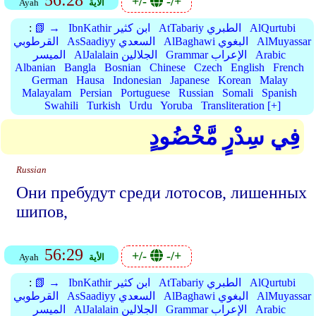
56:28
+/-
-/+
الأية
Ayah
AlQurtubi
AtTabariy الطبري
IbnKathir ابن كثير
📗 →
:
AlMuyassar
AlBaghawi البغوي
AsSaadiyy السعدي
القرطوبي
Arabic
Grammar الإعراب
AlJalalain الجلالين
الميسر
Albanian
Bangla
Bosnian
Chinese
Czech
English
French
German
Hausa
Indonesian
Japanese
Korean
Malay
Malayalam
Persian
Portuguese
Russian
Somali
Spanish
Swahili
Turkish
Urdu
Yoruba
Transliteration [+]
فِي سِدْرٍ مَّخْضُودٍ
Russian
Они пребудут среди лотосов, лишенных
шипов,
56:29
+/-
-/+
الأية
Ayah
AlQurtubi
AtTabariy الطبري
IbnKathir ابن كثير
📗 →
:
AlMuyassar
AlBaghawi البغوي
AsSaadiyy السعدي
القرطوبي
Arabic
Grammar الإعراب
AlJalalain الجلالين
الميسر