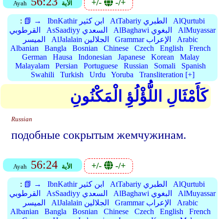
56:23
+/-
-/+
الأية
Ayah
AlQurtubi
AtTabariy الطبري
IbnKathir ابن كثير
📗 →
:
AlMuyassar
AlBaghawi البغوي
AsSaadiyy السعدي
القرطوبي
Arabic
Grammar الإعراب
AlJalalain الجلالين
الميسر
Albanian
Bangla
Bosnian
Chinese
Czech
English
French
German
Hausa
Indonesian
Japanese
Korean
Malay
Malayalam
Persian
Portuguese
Russian
Somali
Spanish
Swahili
Turkish
Urdu
Yoruba
Transliteration [+]
كَأَمْثَالِ اللُّؤْلُؤِ الْمَكْنُونِ
Russian
подобные сокрытым жемчужинам.
56:24
+/-
-/+
الأية
Ayah
AlQurtubi
AtTabariy الطبري
IbnKathir ابن كثير
📗 →
:
AlMuyassar
AlBaghawi البغوي
AsSaadiyy السعدي
القرطوبي
Arabic
Grammar الإعراب
AlJalalain الجلالين
الميسر
Albanian
Bangla
Bosnian
Chinese
Czech
English
French