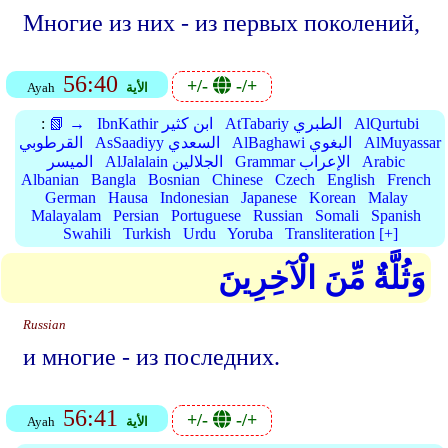
Многие из них - из первых поколений,
56:40
+/-
-/+
الأية
Ayah
AlQurtubi
AtTabariy الطبري
IbnKathir ابن كثير
📗 →
:
AlMuyassar
AlBaghawi البغوي
AsSaadiyy السعدي
القرطوبي
Arabic
Grammar الإعراب
AlJalalain الجلالين
الميسر
Albanian
Bangla
Bosnian
Chinese
Czech
English
French
German
Hausa
Indonesian
Japanese
Korean
Malay
Malayalam
Persian
Portuguese
Russian
Somali
Spanish
Swahili
Turkish
Urdu
Yoruba
Transliteration [+]
وَثُلَّةٌ مِّنَ الْآخِرِينَ
Russian
и многие - из последних.
56:41
+/-
-/+
الأية
Ayah