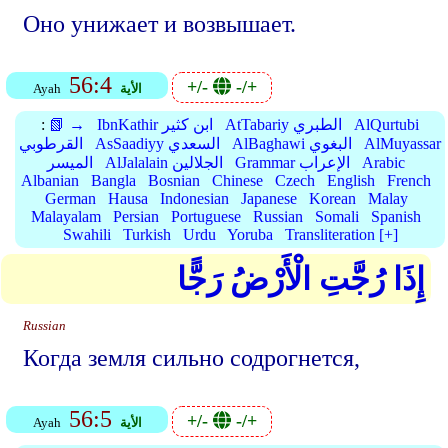
Оно унижает и возвышает.
56:4
+/-
-/+
الأية
Ayah
AlQurtubi
AtTabariy الطبري
IbnKathir ابن كثير
📗 →
:
AlMuyassar
AlBaghawi البغوي
AsSaadiyy السعدي
القرطوبي
Arabic
Grammar الإعراب
AlJalalain الجلالين
الميسر
Albanian
Bangla
Bosnian
Chinese
Czech
English
French
German
Hausa
Indonesian
Japanese
Korean
Malay
Malayalam
Persian
Portuguese
Russian
Somali
Spanish
Swahili
Turkish
Urdu
Yoruba
Transliteration [+]
إِذَا رُجَّتِ الْأَرْضُ رَجًّا
Russian
Когда земля сильно содрогнется,
56:5
+/-
-/+
الأية
Ayah