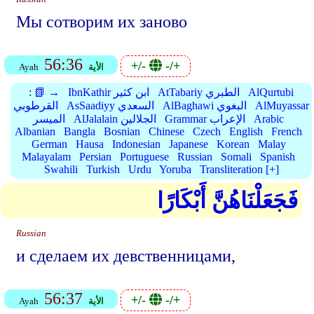
Мы сотворим их заново
56:36
+/-
-/+
الأية
Ayah
AlQurtubi
AtTabariy الطبري
IbnKathir ابن كثير
📗 →
:
AlMuyassar
AlBaghawi البغوي
AsSaadiyy السعدي
القرطوبي
Arabic
Grammar الإعراب
AlJalalain الجلالين
الميسر
Albanian
Bangla
Bosnian
Chinese
Czech
English
French
German
Hausa
Indonesian
Japanese
Korean
Malay
Malayalam
Persian
Portuguese
Russian
Somali
Spanish
Swahili
Turkish
Urdu
Yoruba
Transliteration [+]
فَجَعَلْنَاهُنَّ أَبْكَارًا
Russian
и сделаем их девственницами,
56:37
+/-
-/+
الأية
Ayah