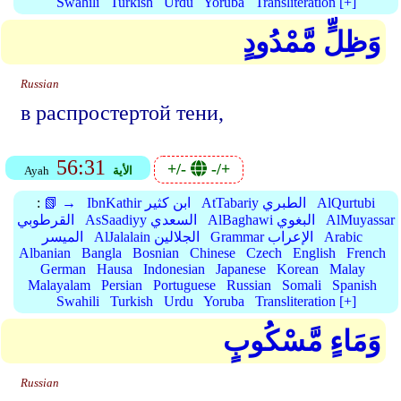
Swahili
Turkish
Urdu
Yoruba
Transliteration [+]
وَظِلٍّ مَّمْدُودٍ
Russian
в распростертой тени,
56:31
+/-
-/+
الأية
Ayah
AlQurtubi
AtTabariy الطبري
IbnKathir ابن كثير
📗 →
:
AlMuyassar
AlBaghawi البغوي
AsSaadiyy السعدي
القرطوبي
Arabic
Grammar الإعراب
AlJalalain الجلالين
الميسر
Albanian
Bangla
Bosnian
Chinese
Czech
English
French
German
Hausa
Indonesian
Japanese
Korean
Malay
Malayalam
Persian
Portuguese
Russian
Somali
Spanish
Swahili
Turkish
Urdu
Yoruba
Transliteration [+]
وَمَاءٍ مَّسْكُوبٍ
Russian