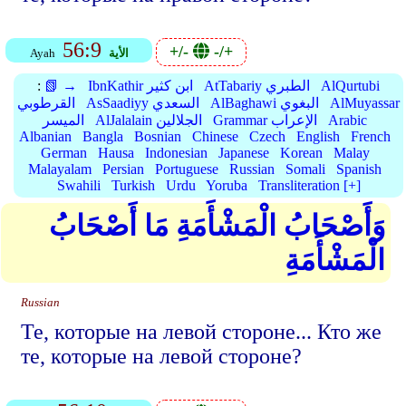
56:9
+/-
-/+
الأية
Ayah
AlQurtubi
AtTabariy الطبري
IbnKathir ابن كثير
📗 →
:
AlMuyassar
AlBaghawi البغوي
AsSaadiyy السعدي
القرطوبي
Arabic
Grammar الإعراب
AlJalalain الجلالين
الميسر
Albanian
Bangla
Bosnian
Chinese
Czech
English
French
German
Hausa
Indonesian
Japanese
Korean
Malay
Malayalam
Persian
Portuguese
Russian
Somali
Spanish
Swahili
Turkish
Urdu
Yoruba
Transliteration [+]
وَأَصْحَابُ الْمَشْأَمَةِ مَا أَصْحَابُ
الْمَشْأَمَةِ
Russian
Те, которые на левой стороне... Кто же
те, которые на левой стороне?