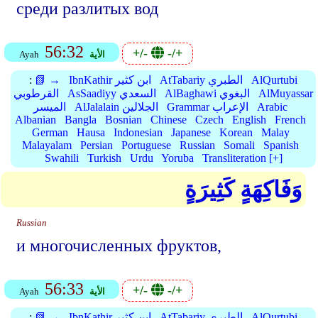
среди разлитых вод
56:32
+/-
-/+
الأية
Ayah
AlQurtubi
AtTabariy الطبري
IbnKathir ابن كثير
📗 →
:
AlMuyassar
AlBaghawi البغوي
AsSaadiyy السعدي
القرطوبي
Arabic
Grammar الإعراب
AlJalalain الجلالين
الميسر
Albanian
Bangla
Bosnian
Chinese
Czech
English
French
German
Hausa
Indonesian
Japanese
Korean
Malay
Malayalam
Persian
Portuguese
Russian
Somali
Spanish
Swahili
Turkish
Urdu
Yoruba
Transliteration [+]
وَفَاكِهَةٍ كَثِيرَةٍ
Russian
и многочисленных фруктов,
56:33
+/-
-/+
الأية
Ayah
AlQurtubi
AtTabariy الطبري
IbnKathir ابن كثير
📗 →
: