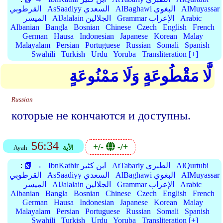
AlMuyassar
AlBaghawi البغوي
AsSaadiyy السعدي
القرطوبي
Arabic
Grammar الإعراب
AlJalalain الجلالين
الميسر
Albanian
Bangla
Bosnian
Chinese
Czech
English
French
German
Hausa
Indonesian
Japanese
Korean
Malay
Malayalam
Persian
Portuguese
Russian
Somali
Spanish
Swahili
Turkish
Urdu
Yoruba
Transliteration [+]
لَّا مَقْطُوعَةٍ وَلَا مَمْنُوعَةٍ
Russian
которые не кончаются и доступны.
56:34
+/-
-/+
الأية
Ayah
AlQurtubi
AtTabariy الطبري
IbnKathir ابن كثير
📗 →
:
AlMuyassar
AlBaghawi البغوي
AsSaadiyy السعدي
القرطوبي
Arabic
Grammar الإعراب
AlJalalain الجلالين
الميسر
Albanian
Bangla
Bosnian
Chinese
Czech
English
French
German
Hausa
Indonesian
Japanese
Korean
Malay
Malayalam
Persian
Portuguese
Russian
Somali
Spanish
Swahili
Turkish
Urdu
Yoruba
Transliteration [+]