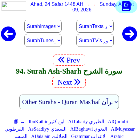
Ahad, 24 Safar 1448 AH
→ ←
Sunday, August
09, 2026
Prev
94. Surah Ash-Sharh سورة الشرح
Next
AlQurtubi
AtTabariy الطبري
IbnKathir ابن كثير
📗 →
:
AlMuyassar
AlBaghawi البغوي
AsSaadiyy السعدي
القرطوبي
Arabic
Grammar الإعراب
AlJalalain الجلالين
الميسر