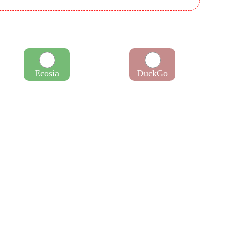
Ecosia
DuckGo