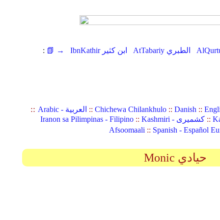
AtTabariy الطبري
IbnKathir ابن كثير
📗 →
:
::
Engl
::
Danish
::
Chichewa Chilankhulo
::
Arabic - العربية
Ka
::
Kashmiri - کشمیری
::
Iranon sa Pilimpinas - Filipino
Afsoomaali
::
Spanish - Español Eu
Monic حيادي