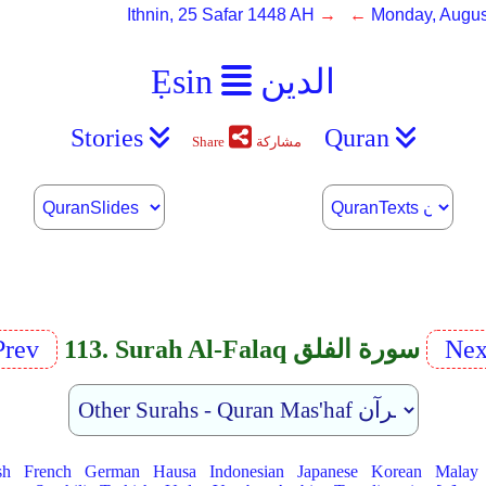
Ithnin, 25 Safar 1448 AH
→ ←
Monday, Augus
الدين
Ẹsin
Stories
Quran
مشاركة
Share
Nex
113. Surah Al-Falaq سورة الفلق
Prev
sh
French
German
Hausa
Indonesian
Japanese
Korean
Malay