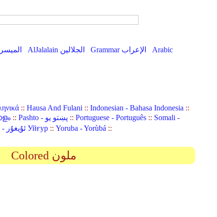
Arabic
Grammar الإعراب
AlJalalain الجلالين
AlMuyassar الميسر
ληνικά
::
Hausa And Fulani
::
Indonesian - Bahasa Indonesia
::
Somali -
::
Portuguese - Português
::
Pashto - پښتو یو
::
ാളം
::
Yoruba - Yorùbá
::
Uyghur (Uighur) - ئۇيغۇر Уйғур
Colored ملون