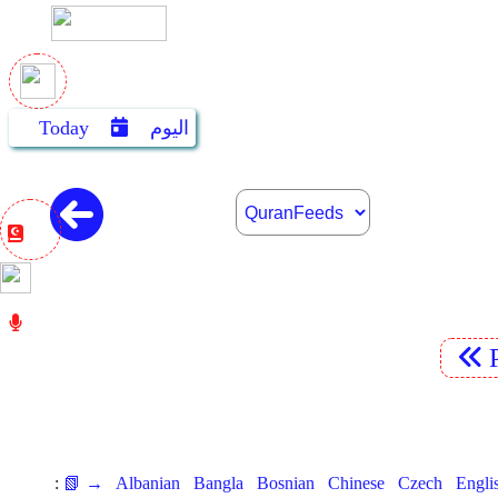
اليوم
Today
:
📗 →
Albanian
Bangla
Bosnian
Chinese
Czech
Engli