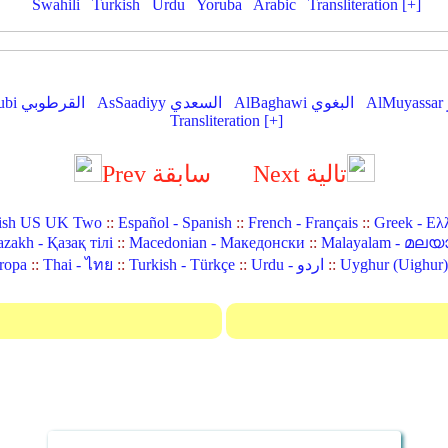
Swahili
Turkish
Urdu
Yoruba
Arabic
Transliteration [+]
AlBaghawi البغوي
AsSaadiyy السعدي
AlQurtubi القرطوبي
Transliteration [+]
Next تالية
Prev سابقة
ish US UK Two
::
Español - Spanish
::
French - Français
::
Greek - Ελ
zakh - Қазақ тілі
::
Macedonian - Македонски
::
Malayalam - മലയ
::
Urdu - اردو
::
Turkish - Türkçe
::
Thai - ไทย
::
ropa