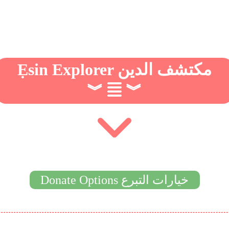
Ẹsin Explorer مكتشف الدين
︾
︾
Donate Options خيارات التبرع