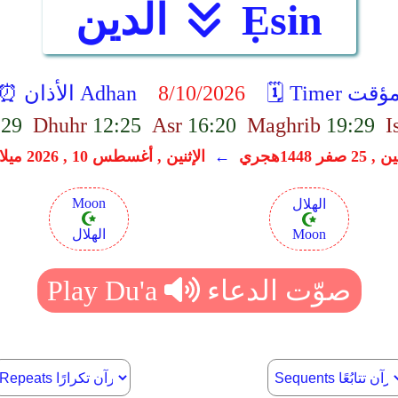
Ẹsin
الدين