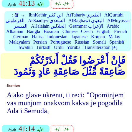
41:13
+/-
-/+
الأية
Ayah
AlQurtubi
AtTabariy الطبري
IbnKathir ابن كثير
📗 →
:
AlMuyassar
AlBaghawi البغوي
AsSaadiyy السعدي
القرطوبي
Arabic
Grammar الإعراب
AlJalalain الجلالين
الميسر
Albanian
Bangla
Bosnian
Chinese
Czech
English
French
German
Hausa
Indonesian
Japanese
Korean
Malay
Malayalam
Persian
Portuguese
Russian
Somali
Spanish
Swahili
Turkish
Urdu
Yoruba
Transliteration [+]
فَإِنْ أَعْرَضُوا فَقُلْ أَنذَرْتُكُمْ
صَاعِقَةً مِّثْلَ صَاعِقَةِ عَادٍ وَثَمُودَ
Bosnian
A ako glave okrenu, ti reci: "Opominjem
vas munjom onakvom kakva je pogodila
Ada i Semuda,
41:14
+/-
-/+
الأية
Ayah