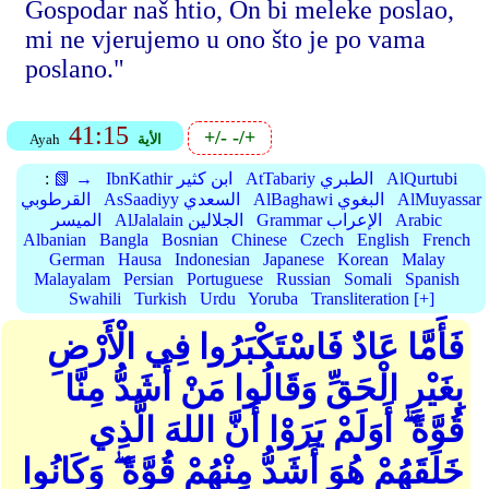
Gospodar naš htio, On bi meleke poslao,
mi ne vjerujemo u ono što je po vama
poslano."
41:15
+/-
-/+
الأية
Ayah
AlQurtubi
AtTabariy الطبري
IbnKathir ابن كثير
📗 →
:
AlMuyassar
AlBaghawi البغوي
AsSaadiyy السعدي
القرطوبي
Arabic
Grammar الإعراب
AlJalalain الجلالين
الميسر
Albanian
Bangla
Bosnian
Chinese
Czech
English
French
German
Hausa
Indonesian
Japanese
Korean
Malay
Malayalam
Persian
Portuguese
Russian
Somali
Spanish
Swahili
Turkish
Urdu
Yoruba
Transliteration [+]
فَأَمَّا عَادٌ فَاسْتَكْبَرُوا فِي الْأَرْضِ
بِغَيْرِ الْحَقِّ وَقَالُوا مَنْ أَشَدُّ مِنَّا
قُوَّةً ۖ أَوَلَمْ يَرَوْا أَنَّ اللهَ الَّذِي
خَلَقَهُمْ هُوَ أَشَدُّ مِنْهُمْ قُوَّةً ۖ وَكَانُوا