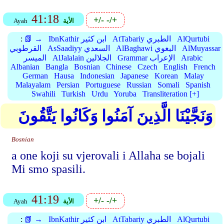
41:18
+/-
-/+
الأية
Ayah
AlQurtubi
AtTabariy الطبري
IbnKathir ابن كثير
📗 →
:
AlMuyassar
AlBaghawi البغوي
AsSaadiyy السعدي
القرطوبي
Arabic
Grammar الإعراب
AlJalalain الجلالين
الميسر
Albanian
Bangla
Bosnian
Chinese
Czech
English
French
German
Hausa
Indonesian
Japanese
Korean
Malay
Malayalam
Persian
Portuguese
Russian
Somali
Spanish
Swahili
Turkish
Urdu
Yoruba
Transliteration [+]
وَنَجَّيْنَا الَّذِينَ آمَنُوا وَكَانُوا يَتَّقُونَ
Bosnian
a one koji su vjerovali i Allaha se bojali
Mi smo spasili.
41:19
+/-
-/+
الأية
Ayah
AlQurtubi
AtTabariy الطبري
IbnKathir ابن كثير
📗 →
: