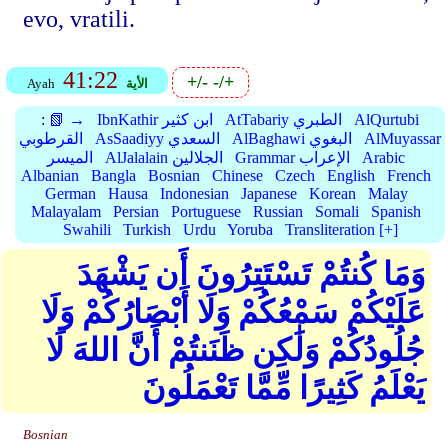
evo, vratili.
41:22
+/-
-/+
الأية
Ayah
AlQurtubi
AtTabariy الطبري
IbnKathir ابن كثير
📗 →
:
AlMuyassar
AlBaghawi البغوي
AsSaadiyy السعدي
القرطوبي
Arabic
Grammar الإعراب
AlJalalain الجلالين
الميسر
Albanian
Bangla
Bosnian
Chinese
Czech
English
French
German
Hausa
Indonesian
Japanese
Korean
Malay
Malayalam
Persian
Portuguese
Russian
Somali
Spanish
Swahili
Turkish
Urdu
Yoruba
Transliteration [+]
وَمَا كُنتُمْ تَسْتَتِرُونَ أَن يَشْهَدَ
عَلَيْكُمْ سَمْعُكُمْ وَلَا أَبْصَارُكُمْ وَلَا
جُلُودُكُمْ وَلَٰكِن ظَنَنتُمْ أَنَّ اللهَ لَا
يَعْلَمُ كَثِيرًا مِّمَّا تَعْمَلُونَ
Bosnian