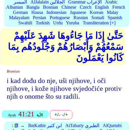
Arabic
Grammar الإعراب
AlJalalain الجلالين
الميسر
Albanian
Bangla
Bosnian
Chinese
Czech
English
French
German
Hausa
Indonesian
Japanese
Korean
Malay
Malayalam
Persian
Portuguese
Russian
Somali
Spanish
Swahili
Turkish
Urdu
Yoruba
Transliteration [+]
حَتَّىٰ إِذَا مَا جَاءُوهَا شَهِدَ عَلَيْهِمْ
سَمْعُهُمْ وَأَبْصَارُهُمْ وَجُلُودُهُم بِمَا
كَانُوا يَعْمَلُونَ
Bosnian
i kad dođu do nje, uši njihove, i oči
njihove, i kože njihove svjedočiće protiv
njih o onome što su radili.
41:21
+/-
-/+
الأية
Ayah
AlQurtubi
AtTabariy الطبري
IbnKathir ابن كثير
📗 →
: