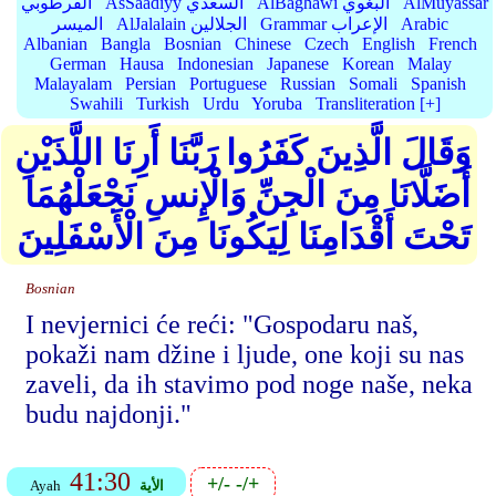
AlMuyassar
AlBaghawi البغوي
AsSaadiyy السعدي
القرطوبي
Arabic
Grammar الإعراب
AlJalalain الجلالين
الميسر
Albanian
Bangla
Bosnian
Chinese
Czech
English
French
German
Hausa
Indonesian
Japanese
Korean
Malay
Malayalam
Persian
Portuguese
Russian
Somali
Spanish
Swahili
Turkish
Urdu
Yoruba
Transliteration [+]
وَقَالَ الَّذِينَ كَفَرُوا رَبَّنَا أَرِنَا اللَّذَيْنِ
أَضَلَّانَا مِنَ الْجِنِّ وَالْإِنسِ نَجْعَلْهُمَا
تَحْتَ أَقْدَامِنَا لِيَكُونَا مِنَ الْأَسْفَلِينَ
Bosnian
I nevjernici će reći: "Gospodaru naš,
pokaži nam džine i ljude, one koji su nas
zaveli, da ih stavimo pod noge naše, neka
budu najdonji."
41:30
+/-
-/+
الأية
Ayah