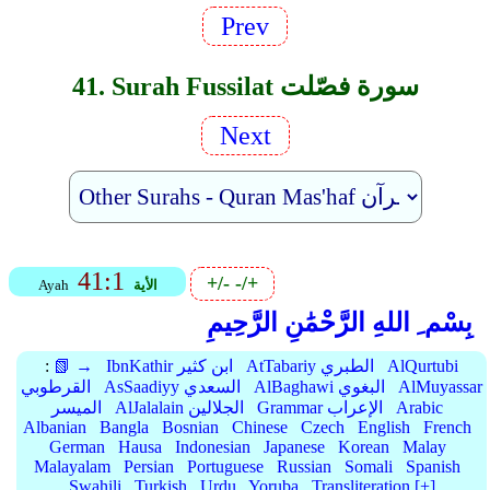
Prev
41. Surah Fussilat سورة فصّلت
Next
41:1
+/-
-/+
الأية
Ayah
بِسْم ِ اللهِ الرَّحْمَٰنِ الرَّحِيمِ
AlQurtubi
AtTabariy الطبري
IbnKathir ابن كثير
📗 →
:
AlMuyassar
AlBaghawi البغوي
AsSaadiyy السعدي
القرطوبي
Arabic
Grammar الإعراب
AlJalalain الجلالين
الميسر
Albanian
Bangla
Bosnian
Chinese
Czech
English
French
German
Hausa
Indonesian
Japanese
Korean
Malay
Malayalam
Persian
Portuguese
Russian
Somali
Spanish
Swahili
Turkish
Urdu
Yoruba
Transliteration [+]