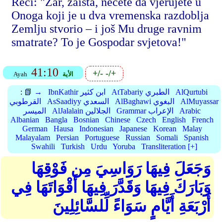
Reci: "Zar, zaista, nećete da vjerujete u
Onoga koji je u dva vremenska razdoblja
Zemlju stvorio – i još Mu druge ravnim
smatrate? To je Gospodar svjetova!"
41:10
+/-
-/+
الأية
Ayah
AlQurtubi
AtTabariy الطبري
IbnKathir ابن كثير
📗 →
:
AlMuyassar
AlBaghawi البغوي
AsSaadiyy السعدي
القرطوبي
Arabic
Grammar الإعراب
AlJalalain الجلالين
الميسر
Albanian
Bangla
Bosnian
Chinese
Czech
English
French
German
Hausa
Indonesian
Japanese
Korean
Malay
Malayalam
Persian
Portuguese
Russian
Somali
Spanish
Swahili
Turkish
Urdu
Yoruba
Transliteration [+]
وَجَعَلَ فِيهَا رَوَاسِيَ مِن فَوْقِهَا
وَبَارَكَ فِيهَا وَقَدَّرَ فِيهَا أَقْوَاتَهَا فِي
أَرْبَعَةِ أَيَّامٍ سَوَاءً لِّلسَّائِلِينَ