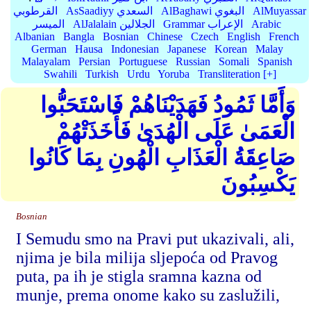
AlMuyassar
AlBaghawi البغوي
AsSaadiyy السعدي
القرطوبي
Arabic
Grammar الإعراب
AlJalalain الجلالين
الميسر
Albanian
Bangla
Bosnian
Chinese
Czech
English
French
German
Hausa
Indonesian
Japanese
Korean
Malay
Malayalam
Persian
Portuguese
Russian
Somali
Spanish
Swahili
Turkish
Urdu
Yoruba
Transliteration [+]
وَأَمَّا ثَمُودُ فَهَدَيْنَاهُمْ فَاسْتَحَبُّوا
الْعَمَىٰ عَلَى الْهُدَىٰ فَأَخَذَتْهُمْ
صَاعِقَةُ الْعَذَابِ الْهُونِ بِمَا كَانُوا
يَكْسِبُونَ
Bosnian
I Semudu smo na Pravi put ukazivali, ali,
njima je bila milija sljepoća od Pravog
puta, pa ih je stigla sramna kazna od
munje, prema onome kako su zaslužili,