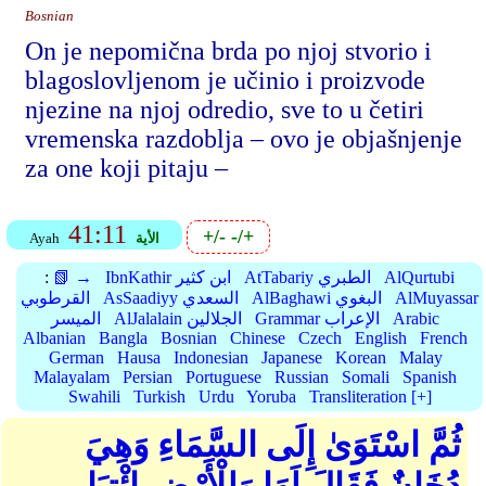
Bosnian
On je nepomična brda po njoj stvorio i
blagoslovljenom je učinio i proizvode
njezine na njoj odredio, sve to u četiri
vremenska razdoblja – ovo je objašnjenje
za one koji pitaju –
41:11
+/-
-/+
الأية
Ayah
AlQurtubi
AtTabariy الطبري
IbnKathir ابن كثير
📗 →
:
AlMuyassar
AlBaghawi البغوي
AsSaadiyy السعدي
القرطوبي
Arabic
Grammar الإعراب
AlJalalain الجلالين
الميسر
Albanian
Bangla
Bosnian
Chinese
Czech
English
French
German
Hausa
Indonesian
Japanese
Korean
Malay
Malayalam
Persian
Portuguese
Russian
Somali
Spanish
Swahili
Turkish
Urdu
Yoruba
Transliteration [+]
ثُمَّ اسْتَوَىٰ إِلَى السَّمَاءِ وَهِيَ