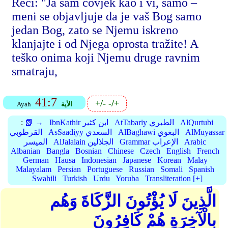
Reci: "Ja sam čovjek kao i vi, samo –
meni se objavljuje da je vaš Bog samo
jedan Bog, zato se Njemu iskreno
klanjajte i od Njega oprosta tražite! A
teško onima koji Njemu druge ravnim
smatraju,
41:7
+/-
-/+
الأية
Ayah
AlQurtubi
AtTabariy الطبري
IbnKathir ابن كثير
📗 →
:
AlMuyassar
AlBaghawi البغوي
AsSaadiyy السعدي
القرطوبي
Arabic
Grammar الإعراب
AlJalalain الجلالين
الميسر
Albanian
Bangla
Bosnian
Chinese
Czech
English
French
German
Hausa
Indonesian
Japanese
Korean
Malay
Malayalam
Persian
Portuguese
Russian
Somali
Spanish
Swahili
Turkish
Urdu
Yoruba
Transliteration [+]
الَّذِينَ لَا يُؤْتُونَ الزَّكَاةَ وَهُم
بِالْآخِرَةِ هُمْ كَافِرُونَ