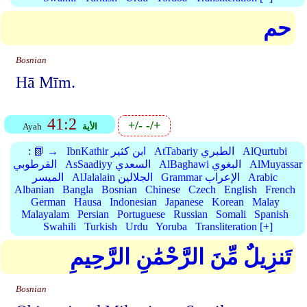
حم
Bosnian
Hā Mīm.
41:2
+/-
-/+
الأية
Ayah
AlQurtubi
AtTabariy الطبري
IbnKathir ابن كثير
📗 →
:
AlMuyassar
AlBaghawi البغوي
AsSaadiyy السعدي
القرطوبي
Arabic
Grammar الإعراب
AlJalalain الجلالين
الميسر
Albanian
Bangla
Bosnian
Chinese
Czech
English
French
German
Hausa
Indonesian
Japanese
Korean
Malay
Malayalam
Persian
Portuguese
Russian
Somali
Spanish
Swahili
Turkish
Urdu
Yoruba
Transliteration [+]
تَنزِيلٌ مِّنَ الرَّحْمَٰنِ الرَّحِيمِ
Bosnian