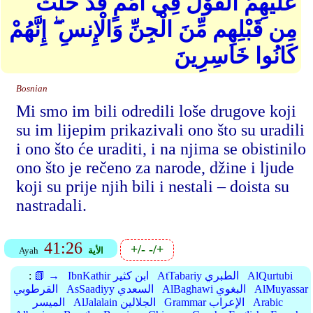
عَلَيْهِمُ الْقَوْلُ فِي أُمَمٍ قَدْ خَلَتْ
مِن قَبْلِهِم مِّنَ الْجِنِّ وَالْإِنسِ ۖ إِنَّهُمْ
كَانُوا خَاسِرِينَ
Bosnian
Mi smo im bili odredili loše drugove koji
su im lijepim prikazivali ono što su uradili
i ono što će uraditi, i na njima se obistinilo
ono što je rečeno za narode, džine i ljude
koji su prije njih bili i nestali – doista su
nastradali.
41:26
+/-
-/+
الأية
Ayah
AlQurtubi
AtTabariy الطبري
IbnKathir ابن كثير
📗 →
:
AlMuyassar
AlBaghawi البغوي
AsSaadiyy السعدي
القرطوبي
Arabic
Grammar الإعراب
AlJalalain الجلالين
الميسر