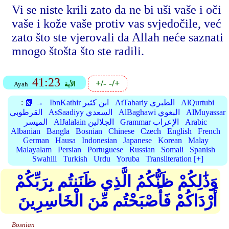
Vi se niste krili zato da ne bi uši vaše i oči
vaše i kože vaše protiv vas svjedočile, već
zato što ste vjerovali da Allah neće saznati
mnogo štošta što ste radili.
41:23
+/-
-/+
الأية
Ayah
AlQurtubi
AtTabariy الطبري
IbnKathir ابن كثير
📗 →
:
AlMuyassar
AlBaghawi البغوي
AsSaadiyy السعدي
القرطوبي
Arabic
Grammar الإعراب
AlJalalain الجلالين
الميسر
Albanian
Bangla
Bosnian
Chinese
Czech
English
French
German
Hausa
Indonesian
Japanese
Korean
Malay
Malayalam
Persian
Portuguese
Russian
Somali
Spanish
Swahili
Turkish
Urdu
Yoruba
Transliteration [+]
وَذَٰلِكُمْ ظَنُّكُمُ الَّذِي ظَنَنتُم بِرَبِّكُمْ
أَرْدَاكُمْ فَأَصْبَحْتُم مِّنَ الْخَاسِرِينَ
Bosnian