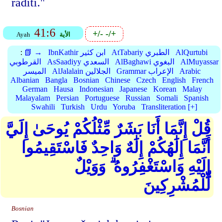
raditi."
41:6
+/-
-/+
الأية
Ayah
AlQurtubi
AtTabariy الطبري
IbnKathir ابن كثير
📗 →
:
AlMuyassar
AlBaghawi البغوي
AsSaadiyy السعدي
القرطوبي
Arabic
Grammar الإعراب
AlJalalain الجلالين
الميسر
Albanian
Bangla
Bosnian
Chinese
Czech
English
French
German
Hausa
Indonesian
Japanese
Korean
Malay
Malayalam
Persian
Portuguese
Russian
Somali
Spanish
Swahili
Turkish
Urdu
Yoruba
Transliteration [+]
قُلْ إِنَّمَا أَنَا بَشَرٌ مِّثْلُكُمْ يُوحَىٰ إِلَيَّ
أَنَّمَا إِلَٰهُكُمْ إِلَٰهٌ وَاحِدٌ فَاسْتَقِيمُوا
إِلَيْهِ وَاسْتَغْفِرُوهُ ۗ وَوَيْلٌ
لِّلْمُشْرِكِينَ
Bosnian