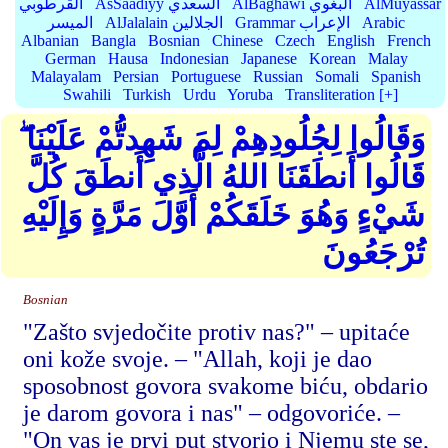
AlMuyassar
AlBaghawi البغوي
AsSaadiyy السعدي
القرطوبي
Arabic
Grammar الإعراب
AlJalalain الجلالين
الميسر
Albanian
Bangla
Bosnian
Chinese
Czech
English
French
German
Hausa
Indonesian
Japanese
Korean
Malay
Malayalam
Persian
Portuguese
Russian
Somali
Spanish
Swahili
Turkish
Urdu
Yoruba
Transliteration [+]
وَقَالُوا لِجُلُودِهِمْ لِمَ شَهِدتُّمْ عَلَيْنَا ۖ
قَالُوا أَنطَقَنَا اللهُ الَّذِي أَنطَقَ كُلَّ
شَيْءٍ وَهُوَ خَلَقَكُمْ أَوَّلَ مَرَّةٍ وَإِلَيْهِ
تُرْجَعُونَ
Bosnian
"Zašto svjedočite protiv nas?" – upitaće
oni kože svoje. – "Allah, koji je dao
sposobnost govora svakome biću, obdario
je darom govora i nas" – odgovoriće. –
"On vas je prvi put stvorio i Njemu ste se,