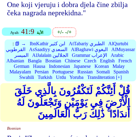
One koji vjeruju i dobra djela čine zbilja
čeka nagrada neprekidna."
41:9
+/-
-/+
الأية
Ayah
AlQurtubi
AtTabariy الطبري
IbnKathir ابن كثير
📗 →
:
AlMuyassar
AlBaghawi البغوي
AsSaadiyy السعدي
القرطوبي
Arabic
Grammar الإعراب
AlJalalain الجلالين
الميسر
Albanian
Bangla
Bosnian
Chinese
Czech
English
French
German
Hausa
Indonesian
Japanese
Korean
Malay
Malayalam
Persian
Portuguese
Russian
Somali
Spanish
Swahili
Turkish
Urdu
Yoruba
Transliteration [+]
قُلْ أَئِنَّكُمْ لَتَكْفُرُونَ بِالَّذِي خَلَقَ
الْأَرْضَ فِي يَوْمَيْنِ وَتَجْعَلُونَ لَهُ
أَندَادًا ۚ ذَٰلِكَ رَبُّ الْعَالَمِينَ
Bosnian