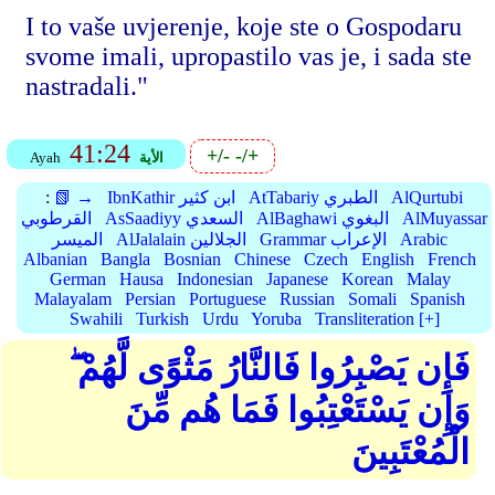
I to vaše uvjerenje, koje ste o Gospodaru
svome imali, upropastilo vas je, i sada ste
nastradali."
41:24
+/-
-/+
الأية
Ayah
AlQurtubi
AtTabariy الطبري
IbnKathir ابن كثير
📗 →
:
AlMuyassar
AlBaghawi البغوي
AsSaadiyy السعدي
القرطوبي
Arabic
Grammar الإعراب
AlJalalain الجلالين
الميسر
Albanian
Bangla
Bosnian
Chinese
Czech
English
French
German
Hausa
Indonesian
Japanese
Korean
Malay
Malayalam
Persian
Portuguese
Russian
Somali
Spanish
Swahili
Turkish
Urdu
Yoruba
Transliteration [+]
فَإِن يَصْبِرُوا فَالنَّارُ مَثْوًى لَّهُمْ ۖ
وَإِن يَسْتَعْتِبُوا فَمَا هُم مِّنَ
الْمُعْتَبِينَ