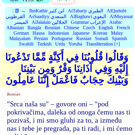
AlQurtubi
AtTabariy الطبري
IbnKathir ابن كثير
📗 →
:
AlMuyassar
AlBaghawi البغوي
AsSaadiyy السعدي
القرطوبي
Arabic
Grammar الإعراب
AlJalalain الجلالين
الميسر
Albanian
Bangla
Bosnian
Chinese
Czech
English
French
German
Hausa
Indonesian
Japanese
Korean
Malay
Malayalam
Persian
Portuguese
Russian
Somali
Spanish
Swahili
Turkish
Urdu
Yoruba
Transliteration [+]
وَقَالُوا قُلُوبُنَا فِي أَكِنَّةٍ مِّمَّا تَدْعُونَا
إِلَيْهِ وَفِي آذَانِنَا وَقْرٌ وَمِن بَيْنِنَا
وَبَيْنِكَ حِجَابٌ فَاعْمَلْ إِنَّنَا عَامِلُونَ
Bosnian
"Srca naša su" – govore oni – "pod
pokrivačima, daleka od onoga čemu nas ti
pozivaš, i mi smo gluhi za to, a između
nas i tebe je pregrada, pa ti radi, i mi ćemo