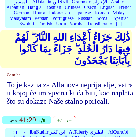
Arabic
Grammar الإعراب
AlJalalain الجلالين
الميسر
Albanian
Bangla
Bosnian
Chinese
Czech
English
French
German
Hausa
Indonesian
Japanese
Korean
Malay
Malayalam
Persian
Portuguese
Russian
Somali
Spanish
Swahili
Turkish
Urdu
Yoruba
Transliteration [+]
ذَٰلِكَ جَزَاءُ أَعْدَاءِ اللهِ النَّارُ ۖ لَهُمْ
فِيهَا دَارُ الْخُلْدِ ۖ جَزَاءً بِمَا كَانُوا
بِآيَاتِنَا يَجْحَدُونَ
Bosnian
To je kazna za Allahove neprijatelje, vatra
u kojoj će im vječna kuća biti, kao naplata
što su dokaze Naše stalno poricali.
41:29
+/-
-/+
الأية
Ayah
AlQurtubi
AtTabariy الطبري
IbnKathir ابن كثير
📗 →
: