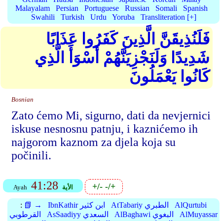
Malayalam
Persian
Portuguese
Russian
Somali
Spanish
Swahili
Turkish
Urdu
Yoruba
Transliteration [+]
فَلَنُذِيقَنَّ الَّذِينَ كَفَرُوا عَذَابًا
شَدِيدًا وَلَنَجْزِيَنَّهُمْ أَسْوَأَ الَّذِي
كَانُوا يَعْمَلُونَ
Bosnian
Zato ćemo Mi, sigurno, dati da nevjernici
iskuse nesnosnu patnju, i kaznićemo ih
najgorom kaznom za djela koja su
počinili.
41:28
+/-
-/+
الأية
Ayah
AlQurtubi
AtTabariy الطبري
IbnKathir ابن كثير
📗 →
:
AlMuyassar
AlBaghawi البغوي
AsSaadiyy السعدي
القرطوبي