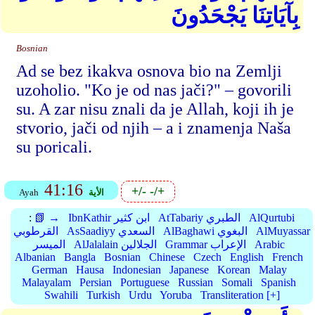
بِآيَاتِنَا يَجْحَدُونَ
Bosnian
Ad se bez ikakva osnova bio na Zemlji
uzoholio. "Ko je od nas jači?" – govorili
su. A zar nisu znali da je Allah, koji ih je
stvorio, jači od njih – a i znamenja Naša
su poricali.
41:16
+/-
-/+
الأية
Ayah
AlQurtubi
AtTabariy الطبري
IbnKathir ابن كثير
📗 →
:
AlMuyassar
AlBaghawi البغوي
AsSaadiyy السعدي
القرطوبي
Arabic
Grammar الإعراب
AlJalalain الجلالين
الميسر
Albanian
Bangla
Bosnian
Chinese
Czech
English
French
German
Hausa
Indonesian
Japanese
Korean
Malay
Malayalam
Persian
Portuguese
Russian
Somali
Spanish
Swahili
Turkish
Urdu
Yoruba
Transliteration [+]