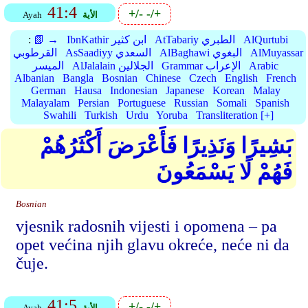
41:4
+/-
-/+
الأية
Ayah
AlQurtubi
AtTabariy الطبري
IbnKathir ابن كثير
📗 →
:
AlMuyassar
AlBaghawi البغوي
AsSaadiyy السعدي
القرطوبي
Arabic
Grammar الإعراب
AlJalalain الجلالين
الميسر
Albanian
Bangla
Bosnian
Chinese
Czech
English
French
German
Hausa
Indonesian
Japanese
Korean
Malay
Malayalam
Persian
Portuguese
Russian
Somali
Spanish
Swahili
Turkish
Urdu
Yoruba
Transliteration [+]
بَشِيرًا وَنَذِيرًا فَأَعْرَضَ أَكْثَرُهُمْ
فَهُمْ لَا يَسْمَعُونَ
Bosnian
vjesnik radosnih vijesti i opomena – pa
opet većina njih glavu okreće, neće ni da
čuje.
41:5
+/-
-/+
الأية
Ayah