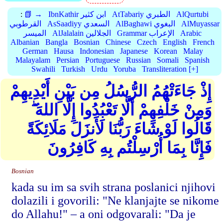
AlQurtubi
AtTabariy الطبري
IbnKathir ابن كثير
📗 →
:
AlMuyassar
AlBaghawi البغوي
AsSaadiyy السعدي
القرطوبي
Arabic
Grammar الإعراب
AlJalalain الجلالين
الميسر
Albanian
Bangla
Bosnian
Chinese
Czech
English
French
German
Hausa
Indonesian
Japanese
Korean
Malay
Malayalam
Persian
Portuguese
Russian
Somali
Spanish
Swahili
Turkish
Urdu
Yoruba
Transliteration [+]
إِذْ جَاءَتْهُمُ الرُّسُلُ مِن بَيْنِ أَيْدِيهِمْ
وَمِنْ خَلْفِهِمْ أَلَّا تَعْبُدُوا إِلَّا اللهَ ۖ
قَالُوا لَوْ شَاءَ رَبُّنَا لَأَنزَلَ مَلَائِكَةً
فَإِنَّا بِمَا أُرْسِلْتُم بِهِ كَافِرُونَ
Bosnian
kada su im sa svih strana poslanici njihovi
dolazili i govorili: "Ne klanjajte se nikome
do Allahu!" – a oni odgovarali: "Da je