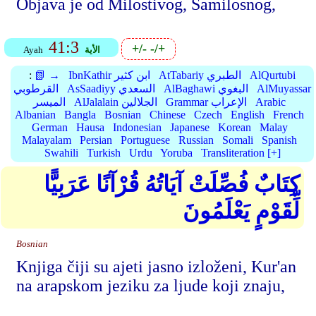
Objava je od Milostivog, Samilosnog,
41:3
+/-
-/+
الأية
Ayah
AlQurtubi
AtTabariy الطبري
IbnKathir ابن كثير
📗 →
:
AlMuyassar
AlBaghawi البغوي
AsSaadiyy السعدي
القرطوبي
Arabic
Grammar الإعراب
AlJalalain الجلالين
الميسر
Albanian
Bangla
Bosnian
Chinese
Czech
English
French
German
Hausa
Indonesian
Japanese
Korean
Malay
Malayalam
Persian
Portuguese
Russian
Somali
Spanish
Swahili
Turkish
Urdu
Yoruba
Transliteration [+]
كِتَابٌ فُصِّلَتْ آيَاتُهُ قُرْآنًا عَرَبِيًّا
لِّقَوْمٍ يَعْلَمُونَ
Bosnian
Knjiga čiji su ajeti jasno izloženi, Kur'an
na arapskom jeziku za ljude koji znaju,