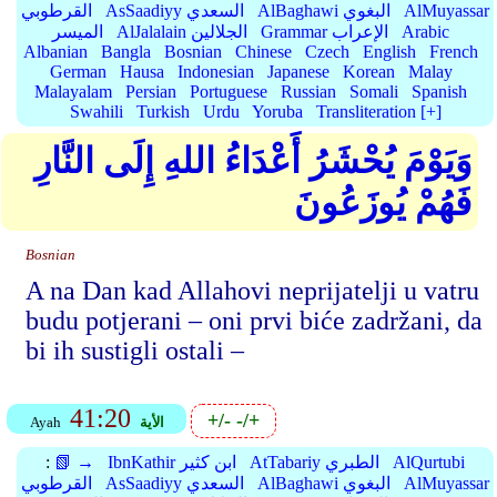
AlMuyassar
AlBaghawi البغوي
AsSaadiyy السعدي
القرطوبي
Arabic
Grammar الإعراب
AlJalalain الجلالين
الميسر
Albanian
Bangla
Bosnian
Chinese
Czech
English
French
German
Hausa
Indonesian
Japanese
Korean
Malay
Malayalam
Persian
Portuguese
Russian
Somali
Spanish
Swahili
Turkish
Urdu
Yoruba
Transliteration [+]
وَيَوْمَ يُحْشَرُ أَعْدَاءُ اللهِ إِلَى النَّارِ
فَهُمْ يُوزَعُونَ
Bosnian
A na Dan kad Allahovi neprijatelji u vatru
budu potjerani – oni prvi biće zadržani, da
bi ih sustigli ostali –
41:20
+/-
-/+
الأية
Ayah
AlQurtubi
AtTabariy الطبري
IbnKathir ابن كثير
📗 →
:
AlMuyassar
AlBaghawi البغوي
AsSaadiyy السعدي
القرطوبي