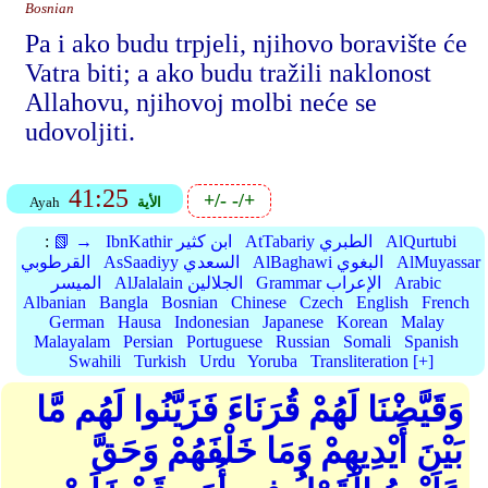
Bosnian
Pa i ako budu trpjeli, njihovo boravište će
Vatra biti; a ako budu tražili naklonost
Allahovu, njihovoj molbi neće se
udovoljiti.
41:25
+/-
-/+
الأية
Ayah
AlQurtubi
AtTabariy الطبري
IbnKathir ابن كثير
📗 →
:
AlMuyassar
AlBaghawi البغوي
AsSaadiyy السعدي
القرطوبي
Arabic
Grammar الإعراب
AlJalalain الجلالين
الميسر
Albanian
Bangla
Bosnian
Chinese
Czech
English
French
German
Hausa
Indonesian
Japanese
Korean
Malay
Malayalam
Persian
Portuguese
Russian
Somali
Spanish
Swahili
Turkish
Urdu
Yoruba
Transliteration [+]
وَقَيَّضْنَا لَهُمْ قُرَنَاءَ فَزَيَّنُوا لَهُم مَّا
بَيْنَ أَيْدِيهِمْ وَمَا خَلْفَهُمْ وَحَقَّ