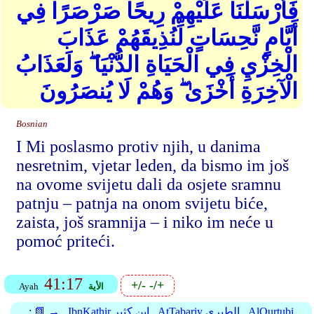
فَأَرْسَلْنَا عَلَيْهِمْ رِيحًا صَرْصَرًا فِي
أَيَّامٍ نَّحِسَاتٍ لِّنُذِيقَهُمْ عَذَابَ
الْخِزْيِ فِي الْحَيَاةِ الدُّنْيَا ۖ وَلَعَذَابُ
الْآخِرَةِ أَخْزَىٰ ۖ وَهُمْ لَا يُنصَرُونَ
Bosnian
I Mi poslasmo protiv njih, u danima
nesretnim, vjetar leden, da bismo im još
na ovome svijetu dali da osjete sramnu
patnju – patnja na onom svijetu biće,
zaista, još sramnija – i niko im neće u
pomoć priteći.
41:17
+/-
-/+
الأية
Ayah
AlQurtubi
AtTabariy الطبري
IbnKathir ابن كثير
📗 →
: