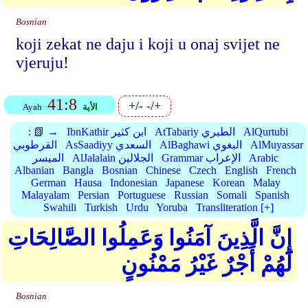
Bosnian
koji zekat ne daju i koji u onaj svijet ne
vjeruju!
41:8
+/-
-/+
الأية
Ayah
AlQurtubi
AtTabariy الطبري
IbnKathir ابن كثير
📗 →
:
AlMuyassar
AlBaghawi البغوي
AsSaadiyy السعدي
القرطوبي
Arabic
Grammar الإعراب
AlJalalain الجلالين
الميسر
Albanian
Bangla
Bosnian
Chinese
Czech
English
French
German
Hausa
Indonesian
Japanese
Korean
Malay
Malayalam
Persian
Portuguese
Russian
Somali
Spanish
Swahili
Turkish
Urdu
Yoruba
Transliteration [+]
إِنَّ الَّذِينَ آمَنُوا وَعَمِلُوا الصَّالِحَاتِ
لَهُمْ أَجْرٌ غَيْرُ مَمْنُونٍ
Bosnian