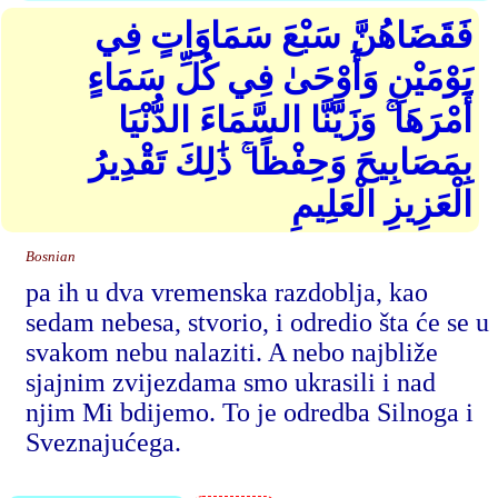
فَقَضَاهُنَّ سَبْعَ سَمَاوَاتٍ فِي
يَوْمَيْنِ وَأَوْحَىٰ فِي كُلِّ سَمَاءٍ
أَمْرَهَا ۚ وَزَيَّنَّا السَّمَاءَ الدُّنْيَا
بِمَصَابِيحَ وَحِفْظًا ۚ ذَٰلِكَ تَقْدِيرُ
الْعَزِيزِ الْعَلِيمِ
Bosnian
pa ih u dva vremenska razdoblja, kao
sedam nebesa, stvorio, i odredio šta će se u
svakom nebu nalaziti. A nebo najbliže
sjajnim zvijezdama smo ukrasili i nad
njim Mi bdijemo. To je odredba Silnoga i
Sveznajućega.